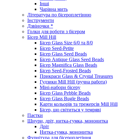
Інші
Чарівна мить
Література по бісероплетінню
Інструменти
Дзвіночки *
Голки для роботи з бісером
Бісер Mill Hill
Бісер Glass Size 6/0 та 8/0
Бісер Seed-Petite
Бісер Glass Seed Beads
Бісер Antique Glass Seed Beads
Бісер Magnifica Glass Beads
Бісер Seed-Frosted Beads
Прикраси Glass & Crystal Treasures
Гудзики Mill Hill (ручна работа)
Міні-набори бісеру
Бісер Glass Pebble Beads
Бісер Glass Bugle Beads
Карти кольорів та трежерсів Mill Hill
Бісер, що світиться у темряві
Паєтки
Шнури, дріт, нитка-гумка, мононитка
Дріт
Нитка-гумка, мононитка
Фурнітура для бісероплетіння