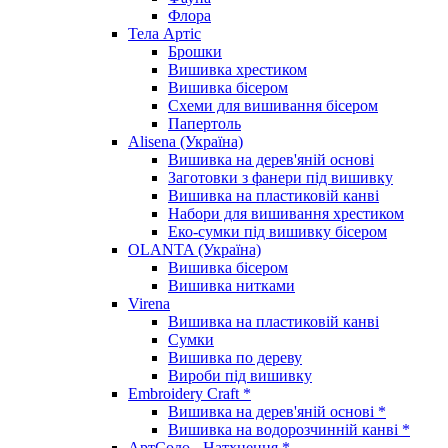
Флора
Тела Артіс
Брошки
Вишивка хрестиком
Вишивка бісером
Схеми для вишивання бісером
Папертоль
Alisena (Україна)
Вишивка на дерев'яній основі
Заготовки з фанери під вишивку
Вишивка на пластиковій канві
Набори для вишивання хрестиком
Еко-сумки під вишивку бісером
OLANTA (Україна)
Вишивка бісером
Вишивка нитками
Virena
Вишивка на пластиковій канві
Сумки
Вишивка по дереву
Вироби під вишивку
Embroidery Craft *
Вишивка на дерев'яній основі *
Вишивка на водорозчинній канві *
АртСоло - Натхнення *