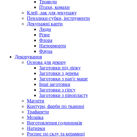
Троянди
Птахи, комахи
Клей, лак для декупажу
Пензлики-губки, інструменти
Декупажні карти
Люди
Різне
Флора
Натюрморти
Фауна
Декорування
Основа для декору
Заготовки під ліпку
Заготовки з дерева
Заготовки з пап'є маше
Інші заготовки
Заготовки з гіпсу
Заготовки з пінопласту
Магніти
Контури, фарби по тканині
Трафарети
Мозаїка
Виготовлення годинників
Натирки
Роспис по склу та керамиці