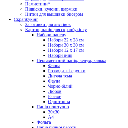
Намистини*
Підвіски, кулони, шарміки
Нитки для вышивки бисером
Скрапбукінг
Заготовки для листівок
Картон, папір для скрапбукінгу
Набори паперу
Набори 22 х 28 см
Набори 30 х 30 см
Набори 12 х 17 см
Набори інші
Пергаментний папір, велум, калька
Флора
Розводи, візерунки
Дитяча тема
Фауна
Чорно-білий
Любов
Разное
Однотонна
Папір поштучно
30х30
А4
Фольга
Папір ручної работи