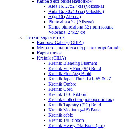
Канва з фоновим малюнком
Aida 16, 27х27 см (Voloshka)
Aida 16, 30х40 см (Voloshka)
Аїда 16 (Alisena)
Рівномірка 32 (Alisena)
Канва рівномірна 32 принтована
Voloshka, 27х27 см
Нитки, карти ниток
Rainbow Gallery (США)
Металізована нитка від різних виробників
Карти ниток
Kreinik (США)
Kreinik Blending Filament
Kreinik Very Fine (#4) Braid
Kreinik Fine (#8) Braid
Kreinik Japan Thread #1, #5 & #7
Kreinik Ombre
Kreinik Cord
Kreinik 1/16 Ribbon
Kreinik Collection (наборы ниток)
Kreinik Tapestry (#12) Braid
Kreinik Medium (#16) Braid
Kreinik cable
Kreinik 1/8 Ribbon
Kreinik Heavy #32 Braid (5m)