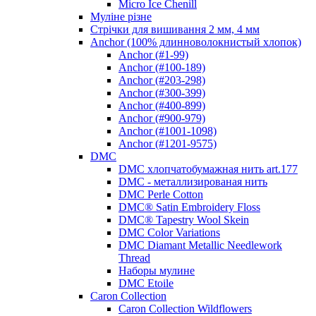
Micro Ice Chenill
Муліне різне
Стрічки для вишивання 2 мм, 4 мм
Anchor (100% длинноволокнистый хлопок)
Anchor (#1-99)
Anchor (#100-189)
Anchor (#203-298)
Anchor (#300-399)
Anchor (#400-899)
Anchor (#900-979)
Anchor (#1001-1098)
Anchor (#1201-9575)
DMC
DMC хлопчатобумажная нить art.177
DMC - металлизированая нить
DMC Perle Cotton
DMC® Satin Embroidery Floss
DMC® Tapestry Wool Skein
DMC Color Variations
DMC Diamant Metallic Needlework
Thread
Наборы мулине
DMC Etoile
Caron Collection
Caron Collection Wildflowers