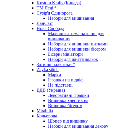
Kustom Krafts (Канада)
ТМ Леді *
Сузір'я Єдинорога
Набори для вишивання
ЛанСвіт
Нова Слобода
Малюнок-схема на канві для
вишивання
Набори для вишивки нитками
Набори для вишивки бісером
Бісерні мініатюри
Набори для шиття ляльок
Затишні хрестики *
Zayka stitch
Марки
Іграшки на підвісі
На підставці
ВДВ (Україна)
Декоративні іграшки
Вишивка хрестиком
Вишивка бісером
Mirabilia
Кольорова
Шопер під вишивку
Набори для вишивання декору