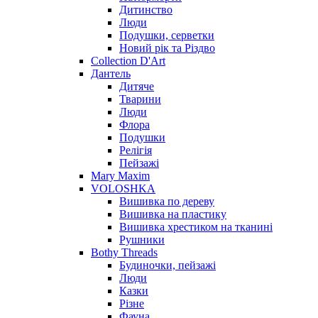
Дитинство
Люди
Подушки, серветки
Новий рік та Різдво
Collection D'Art
Дантель
Дитяче
Тварини
Люди
Флора
Подушки
Релігія
Пейзажі
Mary Maxim
VOLOSHKA
Вишивка по дереву
Вишивка на пластику
Вишивка хрестиком на тканині
Рушники
Bothy Threads
Будиночки, пейзажі
Люди
Казки
Різне
Фауна