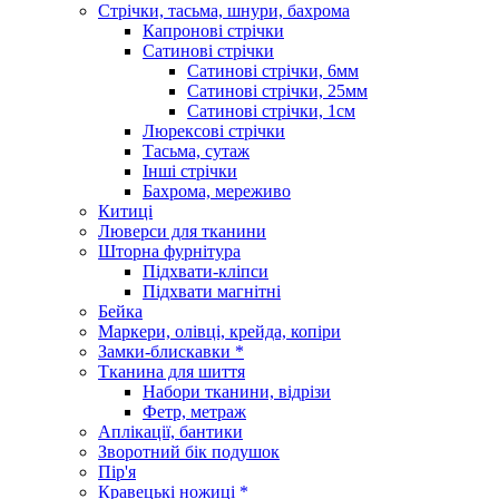
Стрічки, тасьма, шнури, бахрома
Капронові стрічки
Сатинові стрічки
Сатинові стрічки, 6мм
Сатинові стрічки, 25мм
Сатинові стрічки, 1см
Люрексові стрічки
Тасьма, сутаж
Інші стрічки
Бахрома, мереживо
Китиці
Люверси для тканини
Шторна фурнітура
Підхвати-кліпси
Підхвати магнітні
Бейка
Маркери, олівці, крейда, копіри
Замки-блискавки *
Тканина для шиття
Набори тканини, відрізи
Фетр, метраж
Аплікації, бантики
Зворотний бік подушок
Пір'я
Кравецькі ножиці *