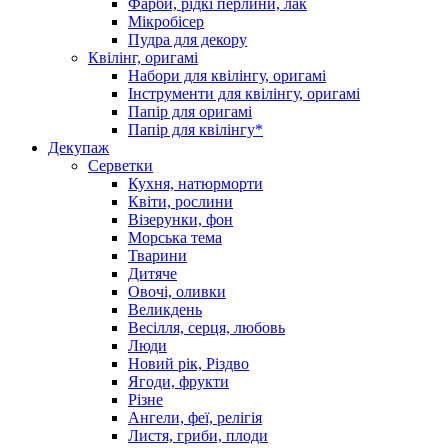
Фарби, рідкі перлини, лак
Мікробісер
Пудра для декору
Квілінг, оригамі
Набори для квілінгу, оригамі
Інструменти для квілінгу, оригамі
Папір для оригамі
Папір для квілінгу*
Декупаж
Серветки
Кухня, натюрморти
Квіти, рослини
Візерунки, фон
Морська тема
Тварини
Дитяче
Овочі, оливки
Великдень
Весілля, серця, любовь
Люди
Новий рік, Різдво
Ягоди, фрукти
Різне
Ангели, феї, релігія
Листя, гриби, плоди