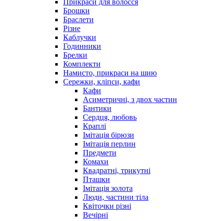
Прикраси для волосся
Брошки
Браслети
Різне
Каблучки
Годинники
Брелки
Комплекти
Намисто, прикраси на шию
Сережки, кліпси, кафи
Кафи
Асиметричні, з двох частин
Бантики
Сердця, любовь
Краплі
Імітація бірюзи
Імітація перлин
Предмети
Комахи
Квадратні, трикутні
Пташки
Імітація золота
Люди, частини тіла
Квіточки різні
Вечірні