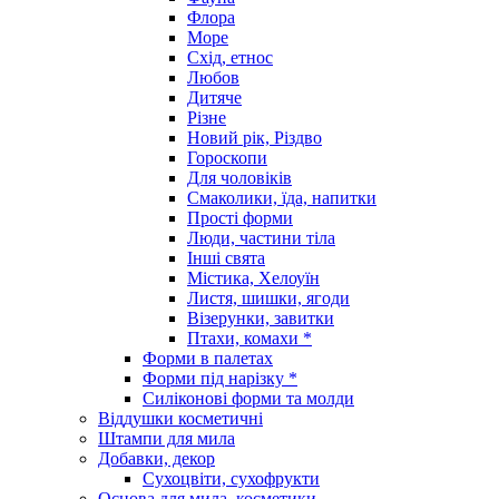
Флора
Море
Схід, етнос
Любов
Дитяче
Різне
Новий рік, Різдво
Гороскопи
Для чоловіків
Смаколики, їда, напитки
Прості форми
Люди, частини тіла
Інші свята
Містика, Хелоуїн
Листя, шишки, ягоди
Візерунки, завитки
Птахи, комахи *
Форми в палетах
Форми під нарізку *
Силіконові форми та молди
Віддушки косметичні
Штампи для мила
Добавки, декор
Сухоцвіти, сухофрукти
Основа для мила, косметики