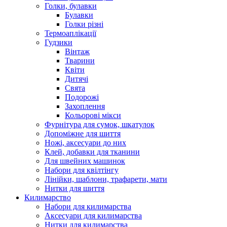
Голки, булавки
Булавки
Голки різні
Термоаплікації
Гудзики
Вінтаж
Тварини
Квіти
Дитячі
Свята
Подорожі
Захоплення
Кольорові мікси
Фурнітура для сумок, шкатулок
Допоміжне для шиття
Ножі, аксесуари до них
Клей, добавки для тканини
Для швейних машинок
Набори для квілтінгу
Лінійки, шаблони, трафарети, мати
Нитки для шиття
Килимарство
Набори для килимарства
Аксесуари для килимарства
Нитки для килимарства