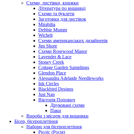
Схеми, листівки, книжки
Література по вишивці
Схеми та буклети
Заготовки для листівок
Mirabilia
Debbie Mumm
Wichelt
Схеми американських дизайнерів
Jim Shore
Cхеми Rosewood Manor
Lavender & Lace
Stoney Creek
Cottage Garden Samplings
Glendon Place
Alessandra Adelaide Needleworks
Ink Circles
Blackbird Designs
Just Nan
Вікторія Попович
Друковані схеми
Паки
Вироби з місцем для вишивки
Бісер, бісероплетіння
Набори для бісероплетіння
Ріоліс (Росія)