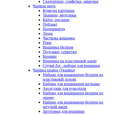
Скатертини, серфетки, мішечки
Чарiвна мить
Кумедні картинки
Тварини, метелики
Квіти, рослини
Пейзажі
Натюрморти
Люди
Часткова вишивка
Різне
Вишивка бісером
Подушки, серветки
Брошки
Вишивка на пластиковій канві
Crystal Art - набори для вишивки
Чарівна країна (Україна)
Набори для вишивання бісером на
пластиковій основі
Набори для вишивання нитками
Аксесуари для рукоділля
Набори для вишивання бісером по
дереву
Набори для вишивання бісером на
штучній шкірі
Заготовки для вишивки