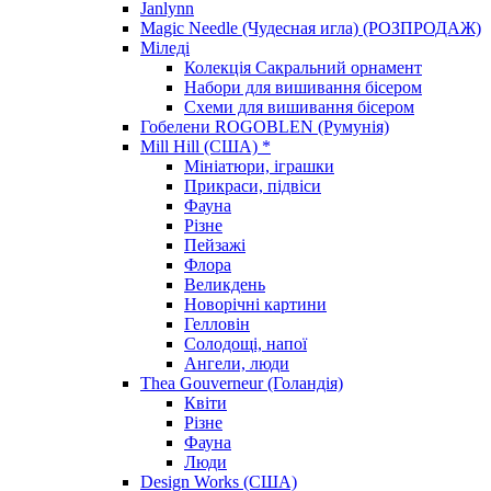
Janlynn
Magic Needle (Чудесная игла) (РОЗПРОДАЖ)
Міледі
Колекція Сакральний орнамент
Набори для вишивання бісером
Схеми для вишивання бісером
Гобелени ROGOBLEN (Румунія)
Mill Hill (США) *
Мініатюри, іграшки
Прикраси, підвіси
Фауна
Різне
Пейзажі
Флора
Великдень
Новорічні картини
Гелловін
Солодощі, напої
Ангели, люди
Thea Gouverneur (Голандія)
Квіти
Різне
Фауна
Люди
Design Works (США)