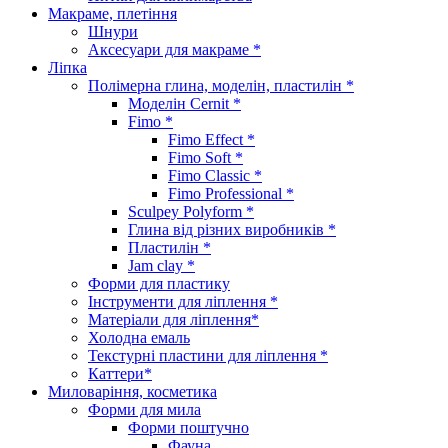
Макраме, плетіння
Шнури
Аксесуари для макраме *
Ліпка
Полімерна глина, моделін, пластилін *
Моделін Cernit *
Fimo *
Fimo Effect *
Fimo Soft *
Fimo Classic *
Fimo Professional *
Sculpey Polyform *
Глина від різних виробників *
Пластилін *
Jam clay *
Форми для пластику
Інструменти для ліплення *
Матеріали для ліплення*
Холодна емаль
Текстурні пластини для ліплення *
Каттери*
Миловаріння, косметика
Форми для мила
Форми поштучно
Фауна