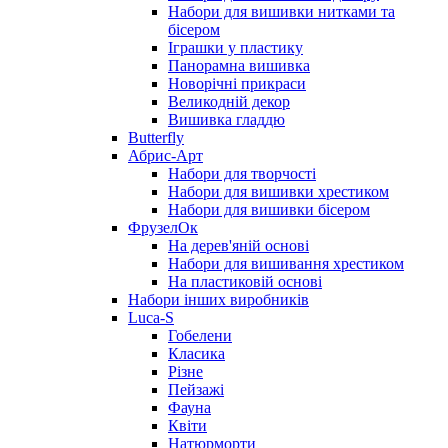
Набори для вишивки нитками та
бісером
Іграшки у пластику
Панорамна вишивка
Новорічні прикраси
Великодній декор
Вишивка гладдю
Butterfly
Абрис-Арт
Набори для творчості
Набори для вишивки хрестиком
Набори для вишивки бісером
ФрузелОк
На дерев'яній основі
Набори для вишивання хрестиком
На пластиковій основі
Набори інших виробників
Luca-S
Гобелени
Класика
Різне
Пейзажі
Фауна
Квіти
Натюрморти