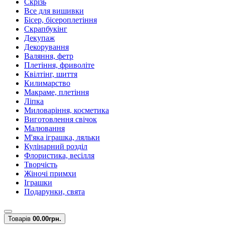
Скрізь
Все для вишивки
Бісер, бісероплетіння
Скрапбукінг
Декупаж
Декорування
Валяння, фетр
Плетіння, фриволіте
Квілтінг, шиття
Килимарство
Макраме, плетіння
Ліпка
Миловаріння, косметика
Виготовлення свічок
Малювання
М'яка іграшка, ляльки
Кулінарний розділ
Флористика, весілля
Творчість
Жіночі примхи
Іграшки
Подарунки, свята
Товарів
0
0.00грн.