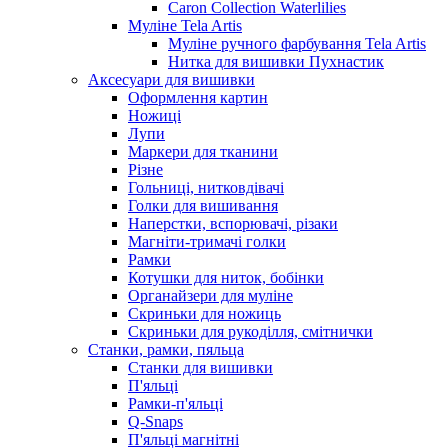
Caron Collection Waterlilies
Муліне Tela Artis
Муліне ручного фарбування Tela Artis
Нитка для вишивки Пухнастик
Аксесуари для вишивки
Оформлення картин
Ножиці
Лупи
Маркери для тканини
Різне
Гольниці, нитковдівачі
Голки для вишивання
Наперстки, вспорювачі, різаки
Магніти-тримачі голки
Рамки
Котушки для ниток, бобінки
Органайзери для муліне
Скриньки для ножиць
Скриньки для рукоділля, смітнички
Станки, рамки, пяльца
Станки для вишивки
П'яльці
Рамки-п'яльці
Q-Snaps
П'яльці магнітні