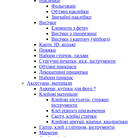
Наклейки
Фольговані
Об'ємні наклейки
Звичайні наклейки
Висічки
Елементи з фетру
Висічки з пінорезини
Висічки з картону (чіпборд)
Карти 3D, колажі
Пряжки
Набори стрічок, тасьми
Сургучні печатки, віск, інструменти
Об'ємні прикраси
Декоративні прищепки
Набори прикрас
Аксесуари, матеріали
Анкери, кутики для фото *
Клейові матеріали
Клейові пістолети, стержні,
інструменти
Клеї різного призначення
Скотч, клейкі стрічки
Клейові аркуші, крапки, квадратики
Глітер, клей з глітером, інструменти
Маркери