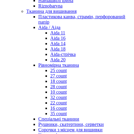
Наніашвілі Ірина
Riznobarvna
Тканина для вишивання
Пластикова канва, страмін, перфорований
папір
Aida / Аіда
Aida 11
Aida 16
Aida 14
Aida 18
Aida-стрічка
Aida 20
Рівномірна тканина
25 count
27 count
18 count
28 count
10 count
32 count
22 count
16 count
35 count
Спеціальні тканини
Рушники, скатертини, серветки
Сорочки з місцем для вишивки