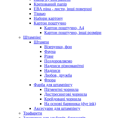
Крепований папір
ЕВА піна - листи, інші поверхні
Тішью
Набори картону
Картон поштучно
Картон поштучно, А4
Картон поштучно, інші розміри
Штампінг
Штампи
Візерунки, фон
Фауна
Різне
Поздоровляємо
Надписи різноманітні
Надписи
Любов, дружба
Флора
Фарба для штампінгу
Пігментні чорнила
Дистресингові чорнила
Крейдовані чорнила
На основі барвника (dye ink)
Аксесуари для штампінгу
Трафарети
Заготовки для альбомів, блокнотів