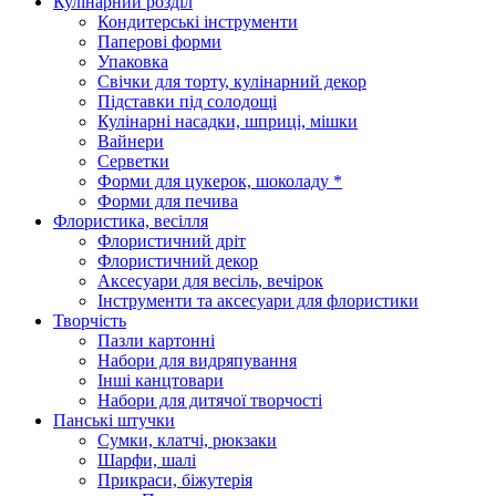
Кулінарний розділ
Кондитерські інструменти
Паперові форми
Упаковка
Свічки для торту, кулінарний декор
Підставки під солодощі
Кулінарні насадки, шприці, мішки
Вайнери
Серветки
Форми для цукерок, шоколаду *
Форми для печива
Флористика, весілля
Флористичний дріт
Флористичний декор
Аксесуари для весіль, вечірок
Інструменти та аксесуари для флористики
Творчість
Пазли картонні
Набори для видряпування
Інші канцтовари
Набори для дитячої творчості
Панські штучки
Сумки, клатчі, рюкзаки
Шарфи, шалі
Прикраси, біжутерія