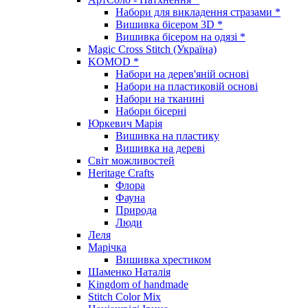
Набори для викладення стразами *
Вишивка бісером 3D *
Вишивка бісером на одязі *
Magic Cross Stitch (Україна)
KOMOD *
Набори на дерев'яній основі
Набори на пластиковій основі
Набори на тканині
Набори бісерні
Юркевич Марія
Вишивка на пластику
Вишивка на дереві
Світ можливостей
Heritage Crafts
Флора
Фауна
Природа
Люди
Леля
Марічка
Вишивка хрестиком
Шаменко Наталія
Kingdom of handmade
Stitch Color Mix