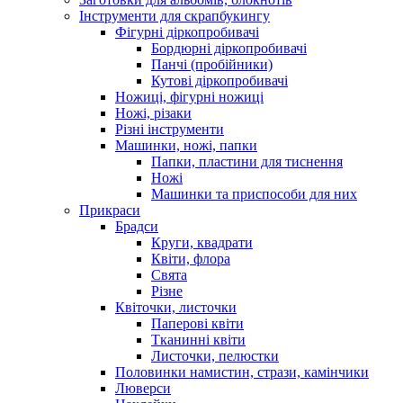
Інструменти для скрапбукингу
Фігурні діркопробивачі
Бордюрні діркопробивачі
Панчі (пробійники)
Кутові діркопробивачі
Ножиці, фігурні ножиці
Ножі, різаки
Різні інструменти
Машинки, ножі, папки
Папки, пластини для тиснення
Ножі
Машинки та приспособи для них
Прикраси
Брадси
Круги, квадрати
Квіти, флора
Свята
Різне
Квіточки, листочки
Паперові квіти
Тканинні квіти
Листочки, пелюстки
Половинки намистин, стрази, камінчики
Люверси