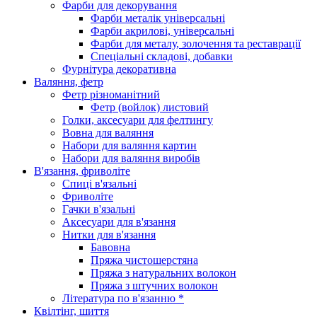
Фарби для декорування
Фарби металік універсальні
Фарби акрилові, універсальні
Фарби для металу, золочення та реставрації
Спеціальні складові, добавки
Фурнітура декоративна
Валяння, фетр
Фетр різноманітний
Фетр (войлок) листовий
Голки, аксесуари для фелтингу
Вовна для валяння
Набори для валяння картин
Набори для валяння виробів
В'язання, фриволіте
Спиці в'язальні
Фриволіте
Гачки в'язальні
Аксесуари для в'язання
Нитки для в'язання
Бавовна
Пряжа чистошерстяна
Пряжа з натуральних волокон
Пряжа з штучних волокон
Література по в'язанню *
Квілтінг, шиття