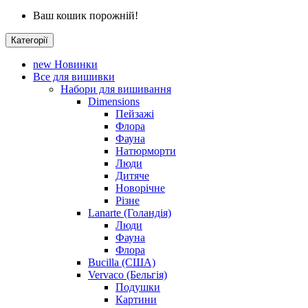
Ваш кошик порожній!
Категорії
new
Новинки
Все для вишивки
Набори для вишивання
Dimensions
Пейзажі
Флора
Фауна
Натюрморти
Люди
Дитяче
Новорічне
Різне
Lanarte (Голандія)
Люди
Фауна
Флора
Bucilla (США)
Vervaco (Бельгія)
Подушки
Картини