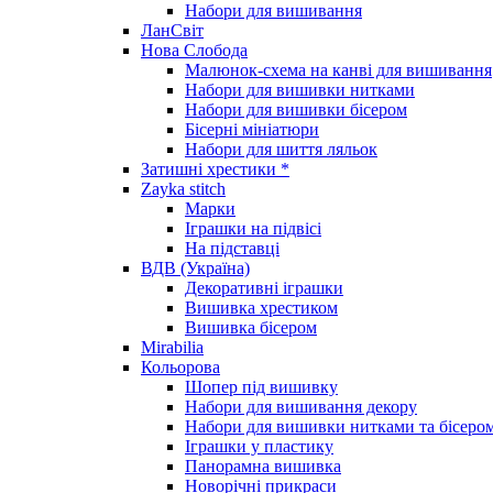
Набори для вишивання
ЛанСвіт
Нова Слобода
Малюнок-схема на канві для вишивання
Набори для вишивки нитками
Набори для вишивки бісером
Бісерні мініатюри
Набори для шиття ляльок
Затишні хрестики *
Zayka stitch
Марки
Іграшки на підвісі
На підставці
ВДВ (Україна)
Декоративні іграшки
Вишивка хрестиком
Вишивка бісером
Mirabilia
Кольорова
Шопер під вишивку
Набори для вишивання декору
Набори для вишивки нитками та бісеро
Іграшки у пластику
Панорамна вишивка
Новорічні прикраси