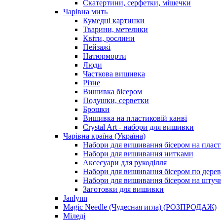
Скатертини, серфетки, мішечки
Чарiвна мить
Кумедні картинки
Тварини, метелики
Квіти, рослини
Пейзажі
Натюрморти
Люди
Часткова вишивка
Різне
Вишивка бісером
Подушки, серветки
Брошки
Вишивка на пластиковій канві
Crystal Art - набори для вишивки
Чарівна країна (Україна)
Набори для вишивання бісером на пласт
Набори для вишивання нитками
Аксесуари для рукоділля
Набори для вишивання бісером по дерев
Набори для вишивання бісером на штучн
Заготовки для вишивки
Janlynn
Magic Needle (Чудесная игла) (РОЗПРОДАЖ)
Міледі