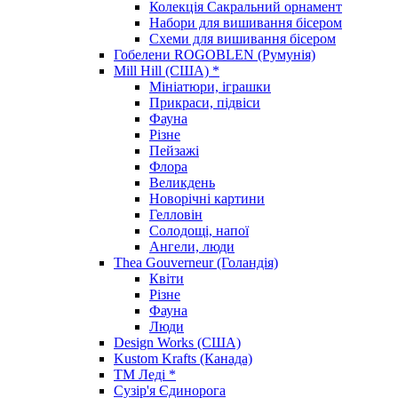
Колекція Сакральний орнамент
Набори для вишивання бісером
Схеми для вишивання бісером
Гобелени ROGOBLEN (Румунія)
Mill Hill (США) *
Мініатюри, іграшки
Прикраси, підвіси
Фауна
Різне
Пейзажі
Флора
Великдень
Новорічні картини
Гелловін
Солодощі, напої
Ангели, люди
Thea Gouverneur (Голандія)
Квіти
Різне
Фауна
Люди
Design Works (США)
Kustom Krafts (Канада)
ТМ Леді *
Сузір'я Єдинорога