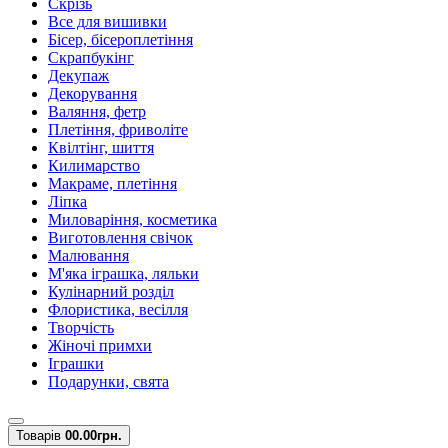
Скрізь
Все для вишивки
Бісер, бісероплетіння
Скрапбукінг
Декупаж
Декорування
Валяння, фетр
Плетіння, фриволіте
Квілтінг, шиття
Килимарство
Макраме, плетіння
Ліпка
Миловаріння, косметика
Виготовлення свічок
Малювання
М'яка іграшка, ляльки
Кулінарний розділ
Флористика, весілля
Творчість
Жіночі примхи
Іграшки
Подарунки, свята
Товарів
0
0.00грн.