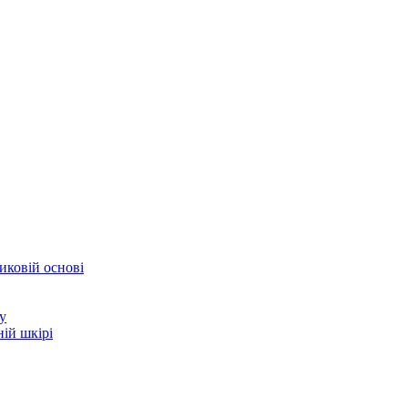
иковій основі
у
ій шкірі