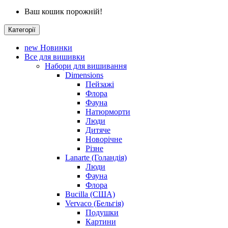
Ваш кошик порожній!
Категорії
new
Новинки
Все для вишивки
Набори для вишивання
Dimensions
Пейзажі
Флора
Фауна
Натюрморти
Люди
Дитяче
Новорічне
Різне
Lanarte (Голандія)
Люди
Фауна
Флора
Bucilla (США)
Vervaco (Бельгія)
Подушки
Картини