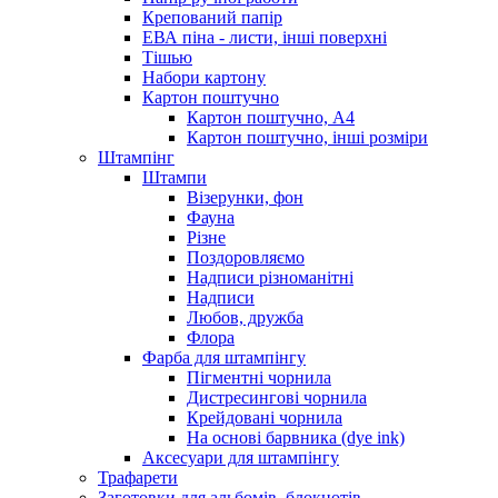
Крепований папір
ЕВА піна - листи, інші поверхні
Тішью
Набори картону
Картон поштучно
Картон поштучно, А4
Картон поштучно, інші розміри
Штампінг
Штампи
Візерунки, фон
Фауна
Різне
Поздоровляємо
Надписи різноманітні
Надписи
Любов, дружба
Флора
Фарба для штампінгу
Пігментні чорнила
Дистресингові чорнила
Крейдовані чорнила
На основі барвника (dye ink)
Аксесуари для штампінгу
Трафарети
Заготовки для альбомів, блокнотів