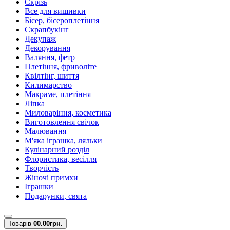
Скрізь
Все для вишивки
Бісер, бісероплетіння
Скрапбукінг
Декупаж
Декорування
Валяння, фетр
Плетіння, фриволіте
Квілтінг, шиття
Килимарство
Макраме, плетіння
Ліпка
Миловаріння, косметика
Виготовлення свічок
Малювання
М'яка іграшка, ляльки
Кулінарний розділ
Флористика, весілля
Творчість
Жіночі примхи
Іграшки
Подарунки, свята
Товарів
0
0.00грн.