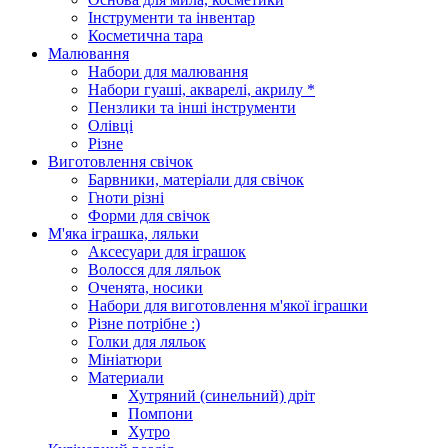
Інструменти та інвентар
Косметична тара
Малювання
Набори для малювання
Набори гуаші, акварелі, акрилу *
Пензлики та інші інструменти
Олівці
Різне
Виготовлення свічок
Барвники, матеріали для свічок
Гноти різні
Форми для свічок
М'яка іграшка, ляльки
Аксесуари для іграшок
Волосся для ляльок
Оченята, носики
Набори для виготовлення м'якої іграшки
Різне потрібне :)
Голки для ляльок
Мініатюри
Материали
Хутряний (синельний) дріт
Помпони
Хутро