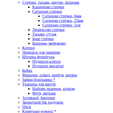
Стрічки, тасьма, шнури, бахрома
Капронові стрічки
Сатинові стрічки
Сатинові стрічки, 6мм
Сатинові стрічки, 25мм
Сатинові стрічки, 1см
Люрексові стрічки
Тасьма, сутаж
Інші стрічки
Бахрома, мереживо
Китиці
Люверси для тканини
Шторна фурнітура
Підхвати-кліпси
Підхвати магнітні
Бейка
Маркери, олівці, крейда, копіри
Замки-блискавки *
Тканина для шиття
Набори тканини, відрізи
Фетр, метраж
Аплікації, бантики
Зворотний бік подушок
Пір'я
Кравецькі ножиці *