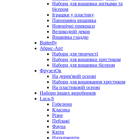
Набори для вишивки нитками та
бісером
Іграшки у пластику
Панорамна вишивка
Новорічні прикраси
Великодній декор
Вишивка гладдю
Butterfly
Абрис-Арт
Набори для творчості
Набори для вишивки хрестиком
Набори для вишивки бісером
ФрузелОк
На дерев'яній основі
Набори для вишивання хрестиком
На пластиковій основі
Набори інших виробників
Luca-S
Гобелени
Класика
Різне
Пейзажі
Фауна
Квіти
Натюрморти