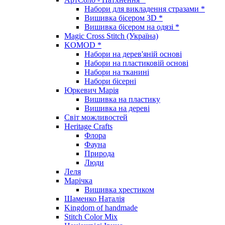
Набори для викладення стразами *
Вишивка бісером 3D *
Вишивка бісером на одязі *
Magic Cross Stitch (Україна)
KOMOD *
Набори на дерев'яній основі
Набори на пластиковій основі
Набори на тканині
Набори бісерні
Юркевич Марія
Вишивка на пластику
Вишивка на дереві
Світ можливостей
Heritage Crafts
Флора
Фауна
Природа
Люди
Леля
Марічка
Вишивка хрестиком
Шаменко Наталія
Kingdom of handmade
Stitch Color Mix