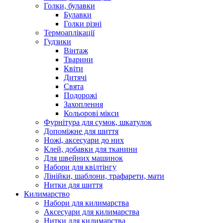
Голки, булавки
Булавки
Голки різні
Термоаплікації
Гудзики
Вінтаж
Тварини
Квіти
Дитячі
Свята
Подорожі
Захоплення
Кольорові мікси
Фурнітура для сумок, шкатулок
Допоміжне для шиття
Ножі, аксесуари до них
Клей, добавки для тканини
Для швейних машинок
Набори для квілтінгу
Лінійки, шаблони, трафарети, мати
Нитки для шиття
Килимарство
Набори для килимарства
Аксесуари для килимарства
Нитки для килимарства