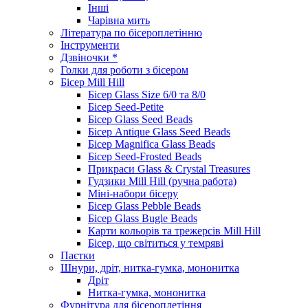
Інші
Чарівна мить
Література по бісероплетінню
Інструменти
Дзвіночки *
Голки для роботи з бісером
Бісер Mill Hill
Бісер Glass Size 6/0 та 8/0
Бісер Seed-Petite
Бісер Glass Seed Beads
Бісер Antique Glass Seed Beads
Бісер Magnifica Glass Beads
Бісер Seed-Frosted Beads
Прикраси Glass & Crystal Treasures
Гудзики Mill Hill (ручна работа)
Міні-набори бісеру
Бісер Glass Pebble Beads
Бісер Glass Bugle Beads
Карти кольорів та трежерсів Mill Hill
Бісер, що світиться у темряві
Паєтки
Шнури, дріт, нитка-гумка, мононитка
Дріт
Нитка-гумка, мононитка
Фурнітура для бісероплетіння