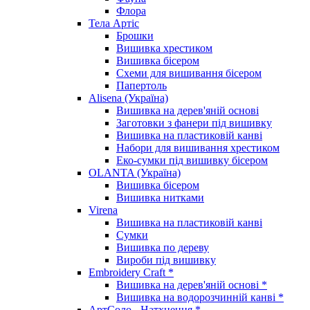
Флора
Тела Артіс
Брошки
Вишивка хрестиком
Вишивка бісером
Схеми для вишивання бісером
Папертоль
Alisena (Україна)
Вишивка на дерев'яній основі
Заготовки з фанери під вишивку
Вишивка на пластиковій канві
Набори для вишивання хрестиком
Еко-сумки під вишивку бісером
OLANTA (Україна)
Вишивка бісером
Вишивка нитками
Virena
Вишивка на пластиковій канві
Сумки
Вишивка по дереву
Вироби під вишивку
Embroidery Craft *
Вишивка на дерев'яній основі *
Вишивка на водорозчинній канві *
АртСоло - Натхнення *