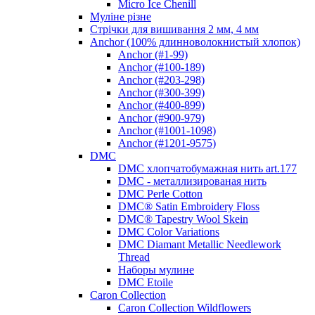
Micro Ice Chenill
Муліне різне
Стрічки для вишивання 2 мм, 4 мм
Anchor (100% длинноволокнистый хлопок)
Anchor (#1-99)
Anchor (#100-189)
Anchor (#203-298)
Anchor (#300-399)
Anchor (#400-899)
Anchor (#900-979)
Anchor (#1001-1098)
Anchor (#1201-9575)
DMC
DMC хлопчатобумажная нить art.177
DMC - металлизированая нить
DMC Perle Cotton
DMC® Satin Embroidery Floss
DMC® Tapestry Wool Skein
DMC Color Variations
DMC Diamant Metallic Needlework
Thread
Наборы мулине
DMC Etoile
Caron Collection
Caron Collection Wildflowers