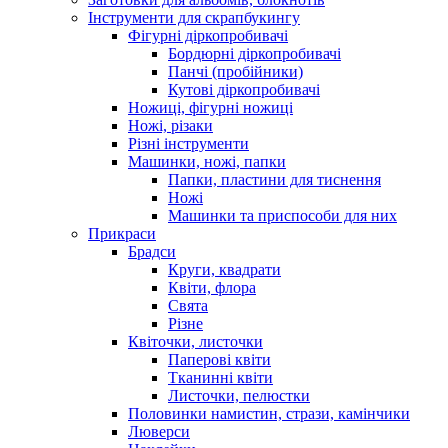
Інструменти для скрапбукингу
Фігурні діркопробивачі
Бордюрні діркопробивачі
Панчі (пробійники)
Кутові діркопробивачі
Ножиці, фігурні ножиці
Ножі, різаки
Різні інструменти
Машинки, ножі, папки
Папки, пластини для тиснення
Ножі
Машинки та приспособи для них
Прикраси
Брадси
Круги, квадрати
Квіти, флора
Свята
Різне
Квіточки, листочки
Паперові квіти
Тканинні квіти
Листочки, пелюстки
Половинки намистин, стрази, камінчики
Люверси