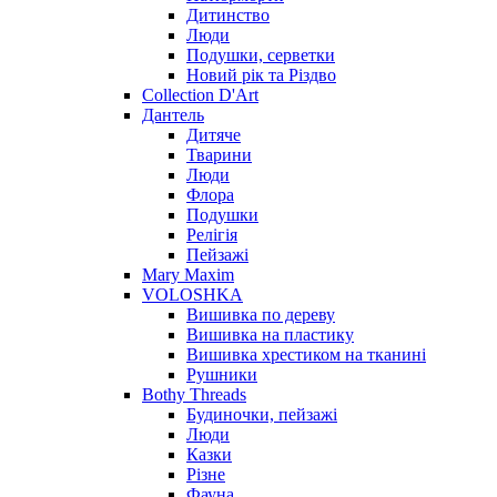
Дитинство
Люди
Подушки, серветки
Новий рік та Різдво
Collection D'Art
Дантель
Дитяче
Тварини
Люди
Флора
Подушки
Релігія
Пейзажі
Mary Maxim
VOLOSHKA
Вишивка по дереву
Вишивка на пластику
Вишивка хрестиком на тканині
Рушники
Bothy Threads
Будиночки, пейзажі
Люди
Казки
Різне
Фауна