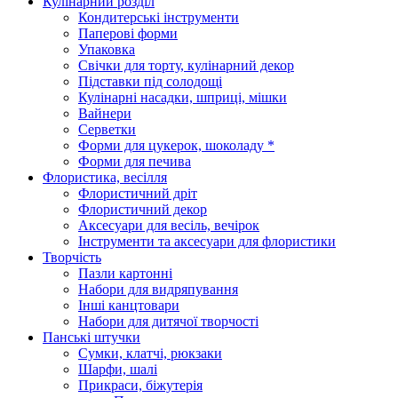
Кулінарний розділ
Кондитерські інструменти
Паперові форми
Упаковка
Свічки для торту, кулінарний декор
Підставки під солодощі
Кулінарні насадки, шприці, мішки
Вайнери
Серветки
Форми для цукерок, шоколаду *
Форми для печива
Флористика, весілля
Флористичний дріт
Флористичний декор
Аксесуари для весіль, вечірок
Інструменти та аксесуари для флористики
Творчість
Пазли картонні
Набори для видряпування
Інші канцтовари
Набори для дитячої творчості
Панські штучки
Сумки, клатчі, рюкзаки
Шарфи, шалі
Прикраси, біжутерія