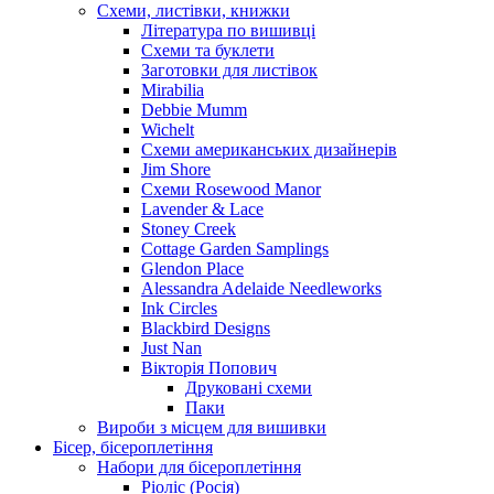
Схеми, листівки, книжки
Література по вишивці
Схеми та буклети
Заготовки для листівок
Mirabilia
Debbie Mumm
Wichelt
Схеми американських дизайнерів
Jim Shore
Cхеми Rosewood Manor
Lavender & Lace
Stoney Creek
Cottage Garden Samplings
Glendon Place
Alessandra Adelaide Needleworks
Ink Circles
Blackbird Designs
Just Nan
Вікторія Попович
Друковані схеми
Паки
Вироби з місцем для вишивки
Бісер, бісероплетіння
Набори для бісероплетіння
Ріоліс (Росія)