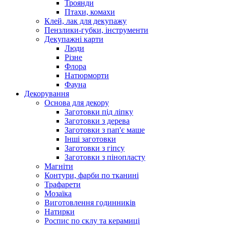
Троянди
Птахи, комахи
Клей, лак для декупажу
Пензлики-губки, інструменти
Декупажні карти
Люди
Різне
Флора
Натюрморти
Фауна
Декорування
Основа для декору
Заготовки під ліпку
Заготовки з дерева
Заготовки з пап'є маше
Інші заготовки
Заготовки з гіпсу
Заготовки з пінопласту
Магніти
Контури, фарби по тканині
Трафарети
Мозаїка
Виготовлення годинників
Натирки
Роспис по склу та керамиці