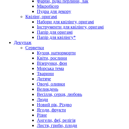
Фарби, рідкі перлини, лак
Мікробісер
Пудра для декору
Квілінг, оригамі
Набори для квілінгу, оригамі
Інструменти для квілінгу, оригамі
Папір для оригамі
Папір для квілінгу*
Декупаж
Серветки
Кухня, натюрморти
Квіти, рослини
Візерунки, фон
Морська тема
Тварини
Дитяче
Овочі, оливки
Великдень
Весілля, серця, любовь
Люди
Новий рік, Різдво
Ягоди, фрукти
Різне
Ангели, феї, релігія
Листя, гриби, плоди