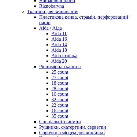
Наніашвілі Ірина
Riznobarvna
Тканина для вишивання
Пластикова канва, страмін, перфорований
папір
Aida / Аіда
Aida 11
Aida 16
Aida 14
Aida 18
Aida-стрічка
Aida 20
Рівномірна тканина
25 count
27 count
18 count
28 count
10 count
32 count
22 count
16 count
35 count
Спеціальні тканини
Рушники, скатертини, серветки
Сорочки з місцем для вишивки