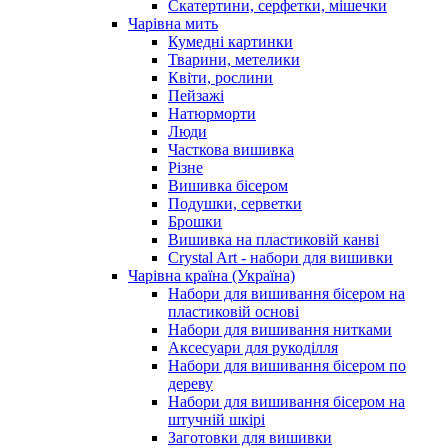
Скатертини, серфетки, мішечки
Чарiвна мить
Кумедні картинки
Тварини, метелики
Квіти, рослини
Пейзажі
Натюрморти
Люди
Часткова вишивка
Різне
Вишивка бісером
Подушки, серветки
Брошки
Вишивка на пластиковій канві
Crystal Art - набори для вишивки
Чарівна країна (Україна)
Набори для вишивання бісером на
пластиковій основі
Набори для вишивання нитками
Аксесуари для рукоділля
Набори для вишивання бісером по
дереву
Набори для вишивання бісером на
штучній шкірі
Заготовки для вишивки