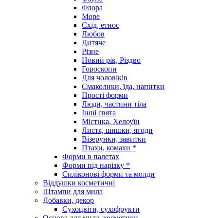
Флора
Море
Схід, етнос
Любов
Дитяче
Різне
Новий рік, Різдво
Гороскопи
Для чоловіків
Смаколики, їда, напитки
Прості форми
Люди, частини тіла
Інші свята
Містика, Хелоуїн
Листя, шишки, ягоди
Візерунки, завитки
Птахи, комахи *
Форми в палетах
Форми під нарізку *
Силіконові форми та молди
Віддушки косметичні
Штампи для мила
Добавки, декор
Сухоцвіти, сухофрукти
Основа для мила, косметики