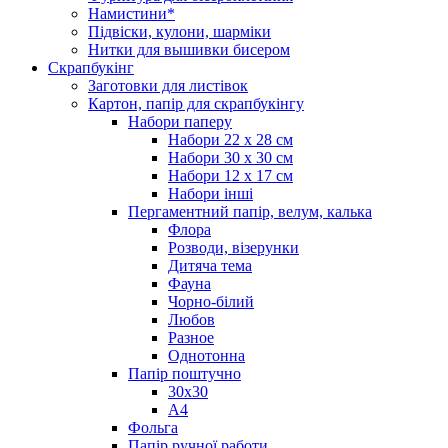
Намистини*
Підвіски, кулони, шарміки
Нитки для вышивки бисером
Скрапбукінг
Заготовки для листівок
Картон, папір для скрапбукінгу
Набори паперу
Набори 22 х 28 см
Набори 30 х 30 см
Набори 12 х 17 см
Набори інші
Пергаментний папір, велум, калька
Флора
Розводи, візерунки
Дитяча тема
Фауна
Чорно-білий
Любов
Разное
Однотонна
Папір поштучно
30х30
А4
Фольга
Папір ручної работи