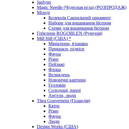
Janlynn
Magic Needle (Чудесная игла) (РОЗПРОДАЖ)
Міледі
Колекція Сакральний орнамент
Набори для вишивання бісером
Схеми для вишивання бісером
Гобелени ROGOBLEN (Румунія)
Mill Hill (США) *
Мініатюри, іграшки
Прикраси, підвіси
Фауна
Різне
Пейзажі
Флора
Великдень
Новорічні картини
Гелловін
Солодощі, напої
Ангели, люди
Thea Gouverneur (Голандія)
Квіти
Різне
Фауна
Люди
Design Works (США)