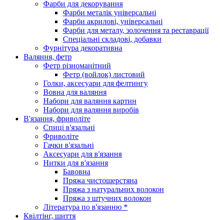
Фарби для декорування
Фарби металік універсальні
Фарби акрилові, універсальні
Фарби для металу, золочення та реставрації
Спеціальні складові, добавки
Фурнітура декоративна
Валяння, фетр
Фетр різноманітний
Фетр (войлок) листовий
Голки, аксесуари для фелтингу
Вовна для валяння
Набори для валяння картин
Набори для валяння виробів
В'язання, фриволіте
Спиці в'язальні
Фриволіте
Гачки в'язальні
Аксесуари для в'язання
Нитки для в'язання
Бавовна
Пряжа чистошерстяна
Пряжа з натуральних волокон
Пряжа з штучних волокон
Література по в'язанню *
Квілтінг, шиття