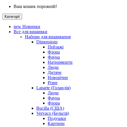
Ваш кошик порожній!
Категорії
new
Новинки
Все для вишивки
Набори для вишивання
Dimensions
Пейзажі
Флора
Фауна
Натюрморти
Люди
Дитяче
Новорічне
Різне
Lanarte (Голандія)
Люди
Фауна
Флора
Bucilla (США)
Vervaco (Бельгія)
Подушки
Картини