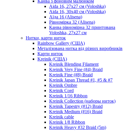
Канва з фоновим малюнком
Aida 16, 27х27 см (Voloshka)
Aida 16, 30х40 см (Voloshka)
Аїда 16 (Alisena)
Рівномірка 32 (Alisena)
Канва рівномірна 32 принтована
Voloshka, 27х27 см
Нитки, карти ниток
Rainbow Gallery (США)
Металізована нитка від різних виробників
Карти ниток
Kreinik (США)
Kreinik Blending Filament
Kreinik Very Fine (#4) Braid
Kreinik Fine (#8) Braid
Kreinik Japan Thread #1, #5 & #7
Kreinik Ombre
Kreinik Cord
Kreinik 1/16 Ribbon
Kreinik Collection (наборы ниток)
Kreinik Tapestry (#12) Braid
Kreinik Medium (#16) Braid
Kreinik cable
Kreinik 1/8 Ribbon
Kreinik Heavy #32 Braid (5m)