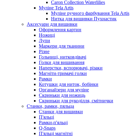
Caron Collection Waterlilies
Муліне Tela Artis
Муліне ручного фарбування Tela Artis
Нитка для вишивки Пухнастик
Аксесуари для вишивки
Оформлення картин
Ножиці
Лупи
Маркери для тканини
Різне
Гольниці, нитковдівачі
Голки для вишивання
Наперстки, вспорювачі, різаки
Магніти-тримачі голки
Рамки
Котушки для ниток, бобінки
Органайзери для муліне
Скриньки для ножиць
Скриньки для рукоділля, смітнички
Станки, рамки, пяльца
Станки для вишивки
П'яльці
Рамки-п'яльці
Q-Snaps
П'яльці магнітні