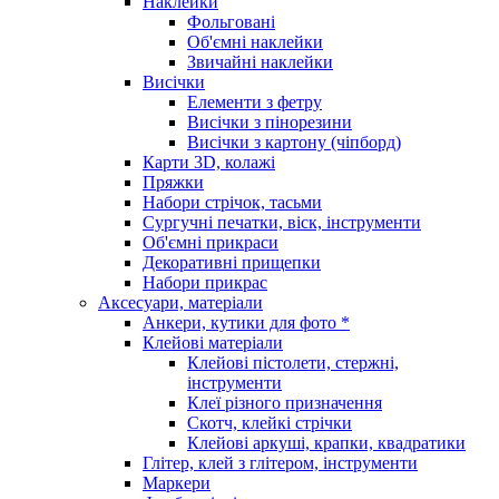
Наклейки
Фольговані
Об'ємні наклейки
Звичайні наклейки
Висічки
Елементи з фетру
Висічки з пінорезини
Висічки з картону (чіпборд)
Карти 3D, колажі
Пряжки
Набори стрічок, тасьми
Сургучні печатки, віск, інструменти
Об'ємні прикраси
Декоративні прищепки
Набори прикрас
Аксесуари, матеріали
Анкери, кутики для фото *
Клейові матеріали
Клейові пістолети, стержні,
інструменти
Клеї різного призначення
Скотч, клейкі стрічки
Клейові аркуші, крапки, квадратики
Глітер, клей з глітером, інструменти
Маркери