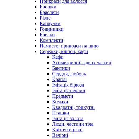
Прикраси для волосся
Брошки
Браслети
Різне
Каблучки
Годинники
Брелки
Комплекти
Намисто, прикраси на шию
Сережки, кліпси, кафи
Кафи
Асиметричні, з двох частин
Бантики
Сердця, любовь
Краплі
Імітація бірюзи
Імітація перлин
Предмети
Комахи
Квадратні, трикутні
Пташки
Імітація золота
Люди, частини тіла
Квіточки різні
Вечірні