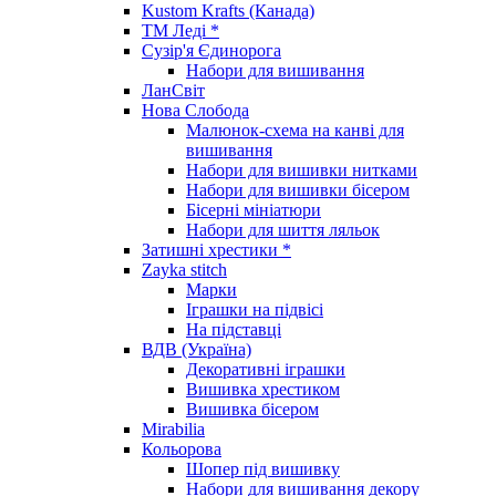
Kustom Krafts (Канада)
ТМ Леді *
Сузір'я Єдинорога
Набори для вишивання
ЛанСвіт
Нова Слобода
Малюнок-схема на канві для
вишивання
Набори для вишивки нитками
Набори для вишивки бісером
Бісерні мініатюри
Набори для шиття ляльок
Затишні хрестики *
Zayka stitch
Марки
Іграшки на підвісі
На підставці
ВДВ (Україна)
Декоративні іграшки
Вишивка хрестиком
Вишивка бісером
Mirabilia
Кольорова
Шопер під вишивку
Набори для вишивання декору