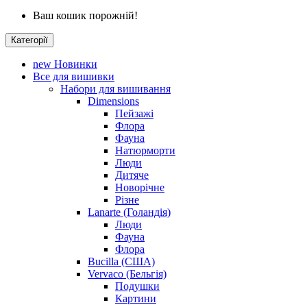
Ваш кошик порожній!
Категорії
new
Новинки
Все для вишивки
Набори для вишивання
Dimensions
Пейзажі
Флора
Фауна
Натюрморти
Люди
Дитяче
Новорічне
Різне
Lanarte (Голандія)
Люди
Фауна
Флора
Bucilla (США)
Vervaco (Бельгія)
Подушки
Картини