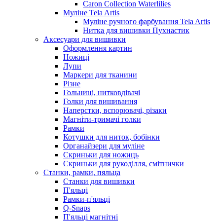
Caron Collection Waterlilies
Муліне Tela Artis
Муліне ручного фарбування Tela Artis
Нитка для вишивки Пухнастик
Аксесуари для вишивки
Оформлення картин
Ножиці
Лупи
Маркери для тканини
Різне
Гольниці, нитковдівачі
Голки для вишивання
Наперстки, вспорювачі, різаки
Магніти-тримачі голки
Рамки
Котушки для ниток, бобінки
Органайзери для муліне
Скриньки для ножиць
Скриньки для рукоділля, смітнички
Станки, рамки, пяльца
Станки для вишивки
П'яльці
Рамки-п'яльці
Q-Snaps
П'яльці магнітні