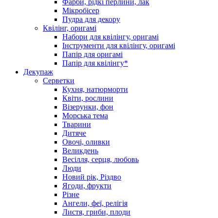
Фарби, рідкі перлини, лак
Мікробісер
Пудра для декору
Квілінг, оригамі
Набори для квілінгу, оригамі
Інструменти для квілінгу, оригамі
Папір для оригамі
Папір для квілінгу*
Декупаж
Серветки
Кухня, натюрморти
Квіти, рослини
Візерунки, фон
Морська тема
Тварини
Дитяче
Овочі, оливки
Великдень
Весілля, серця, любовь
Люди
Новий рік, Різдво
Ягоди, фрукти
Різне
Ангели, феї, релігія
Листя, гриби, плоди