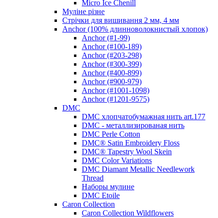
Micro Ice Chenill
Муліне різне
Стрічки для вишивання 2 мм, 4 мм
Anchor (100% длинноволокнистый хлопок)
Anchor (#1-99)
Anchor (#100-189)
Anchor (#203-298)
Anchor (#300-399)
Anchor (#400-899)
Anchor (#900-979)
Anchor (#1001-1098)
Anchor (#1201-9575)
DMC
DMC хлопчатобумажная нить art.177
DMC - металлизированая нить
DMC Perle Cotton
DMC® Satin Embroidery Floss
DMC® Tapestry Wool Skein
DMC Color Variations
DMC Diamant Metallic Needlework
Thread
Наборы мулине
DMC Etoile
Caron Collection
Caron Collection Wildflowers