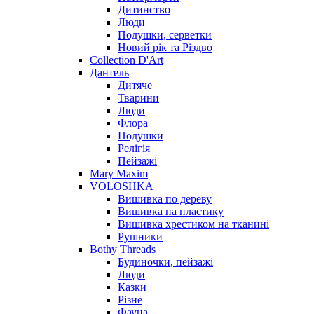
Дитинство
Люди
Подушки, серветки
Новий рік та Різдво
Collection D'Art
Дантель
Дитяче
Тварини
Люди
Флора
Подушки
Релігія
Пейзажі
Mary Maxim
VOLOSHKA
Вишивка по дереву
Вишивка на пластику
Вишивка хрестиком на тканині
Рушники
Bothy Threads
Будиночки, пейзажі
Люди
Казки
Різне
Фауна