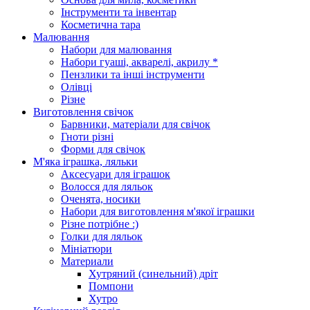
Інструменти та інвентар
Косметична тара
Малювання
Набори для малювання
Набори гуаші, акварелі, акрилу *
Пензлики та інші інструменти
Олівці
Різне
Виготовлення свічок
Барвники, матеріали для свічок
Гноти різні
Форми для свічок
М'яка іграшка, ляльки
Аксесуари для іграшок
Волосся для ляльок
Оченята, носики
Набори для виготовлення м'якої іграшки
Різне потрібне :)
Голки для ляльок
Мініатюри
Материали
Хутряний (синельний) дріт
Помпони
Хутро