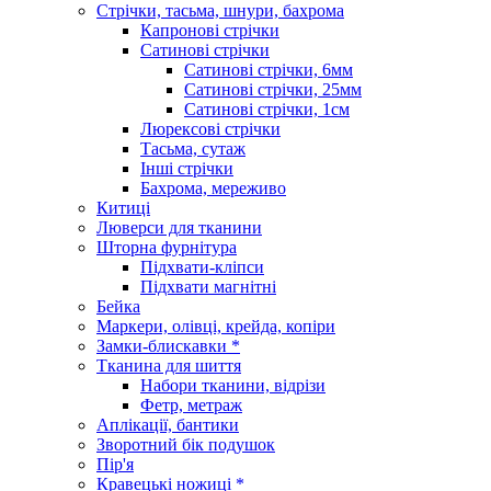
Стрічки, тасьма, шнури, бахрома
Капронові стрічки
Сатинові стрічки
Сатинові стрічки, 6мм
Сатинові стрічки, 25мм
Сатинові стрічки, 1см
Люрексові стрічки
Тасьма, сутаж
Інші стрічки
Бахрома, мереживо
Китиці
Люверси для тканини
Шторна фурнітура
Підхвати-кліпси
Підхвати магнітні
Бейка
Маркери, олівці, крейда, копіри
Замки-блискавки *
Тканина для шиття
Набори тканини, відрізи
Фетр, метраж
Аплікації, бантики
Зворотний бік подушок
Пір'я
Кравецькі ножиці *