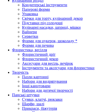
Кулінарний розділ
Кондитерські інструменти
Паперові форми
Упаковка
Свічки для торту, кулінарний декор
Підставки під солодощі
Кулінарні насадки, шприці, мішки
Вайнери
Серветки
Форми для цукерок, шоколаду *
Форми для печива
Флористика, весілля
Флористичний дріт
Флористичний декор
Аксесуари для весіль, вечірок
Інструменти та аксесуари для флористики
Творчість
Пазли картонні
Набори для видряпування
Інші канцтовари
Набори для дитячої творчості
Панські штучки
Сумки, клатчі, рюкзаки
Шарфи, шалі
Прикраси, біжутерія