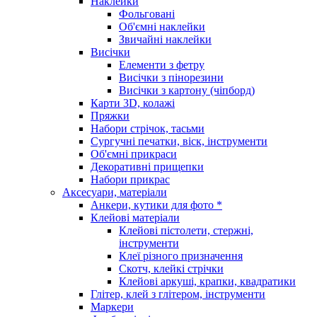
Наклейки
Фольговані
Об'ємні наклейки
Звичайні наклейки
Висічки
Елементи з фетру
Висічки з пінорезини
Висічки з картону (чіпборд)
Карти 3D, колажі
Пряжки
Набори стрічок, тасьми
Сургучні печатки, віск, інструменти
Об'ємні прикраси
Декоративні прищепки
Набори прикрас
Аксесуари, матеріали
Анкери, кутики для фото *
Клейові матеріали
Клейові пістолети, стержні,
інструменти
Клеї різного призначення
Скотч, клейкі стрічки
Клейові аркуші, крапки, квадратики
Глітер, клей з глітером, інструменти
Маркери