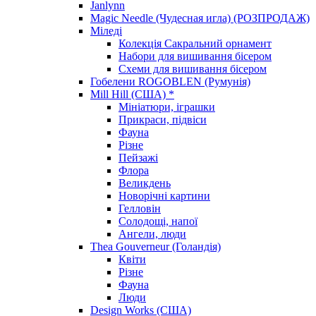
Janlynn
Magic Needle (Чудесная игла) (РОЗПРОДАЖ)
Міледі
Колекція Сакральний орнамент
Набори для вишивання бісером
Схеми для вишивання бісером
Гобелени ROGOBLEN (Румунія)
Mill Hill (США) *
Мініатюри, іграшки
Прикраси, підвіси
Фауна
Різне
Пейзажі
Флора
Великдень
Новорічні картини
Гелловін
Солодощі, напої
Ангели, люди
Thea Gouverneur (Голандія)
Квіти
Різне
Фауна
Люди
Design Works (США)