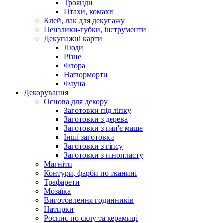
Троянди
Птахи, комахи
Клей, лак для декупажу
Пензлики-губки, інструменти
Декупажні карти
Люди
Різне
Флора
Натюрморти
Фауна
Декорування
Основа для декору
Заготовки під ліпку
Заготовки з дерева
Заготовки з пап'є маше
Інші заготовки
Заготовки з гіпсу
Заготовки з пінопласту
Магніти
Контури, фарби по тканині
Трафарети
Мозаїка
Виготовлення годинників
Натирки
Роспис по склу та керамиці