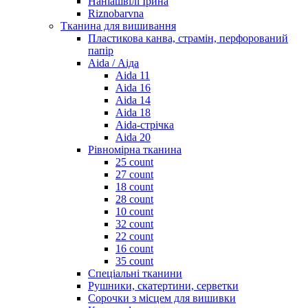
Наніашвілі Ірина
Riznobarvna
Тканина для вишивання
Пластикова канва, страмін, перфорований
папір
Aida / Аіда
Aida 11
Aida 16
Aida 14
Aida 18
Aida-стрічка
Aida 20
Рівномірна тканина
25 count
27 count
18 count
28 count
10 count
32 count
22 count
16 count
35 count
Спеціальні тканини
Рушники, скатертини, серветки
Сорочки з місцем для вишивки