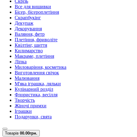
Скрізь
Все для вишивки
Бісер, бісероплетіння
Скрапбукінг
Декупаж
Декорування
Валяння, фетр
Плетіння, фриволіте
Квілтінг, шиття
Килимарство
Макраме, плетіння
Ліпка
Миловаріння, косметика
Виготовлення свічок
Малювання
М'яка іграшка, ляльки
Кулінарний розділ
Флористика, весілля
Творчість
Жіночі примхи
Іграшки
Подарунки, свята
Товарів
0
0.00грн.