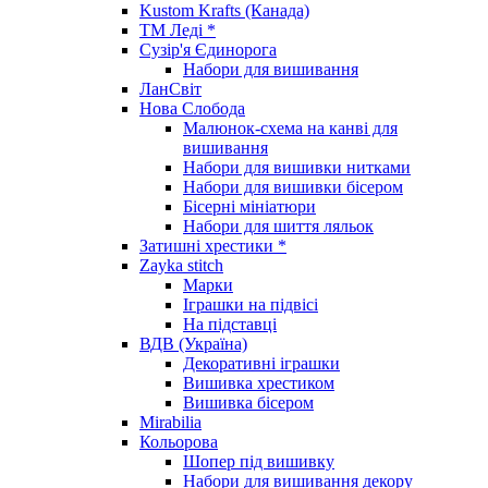
Kustom Krafts (Канада)
ТМ Леді *
Сузір'я Єдинорога
Набори для вишивання
ЛанСвіт
Нова Слобода
Малюнок-схема на канві для
вишивання
Набори для вишивки нитками
Набори для вишивки бісером
Бісерні мініатюри
Набори для шиття ляльок
Затишні хрестики *
Zayka stitch
Марки
Іграшки на підвісі
На підставці
ВДВ (Україна)
Декоративні іграшки
Вишивка хрестиком
Вишивка бісером
Mirabilia
Кольорова
Шопер під вишивку
Набори для вишивання декору