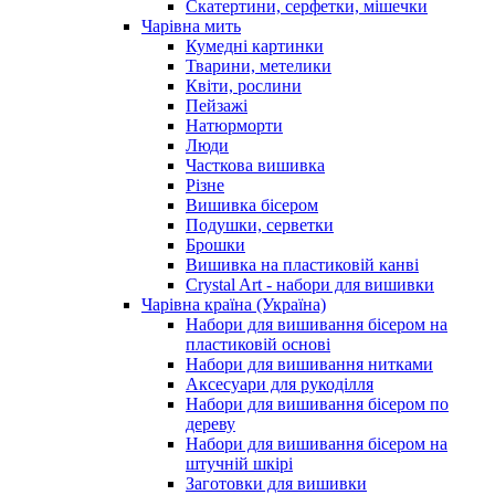
Скатертини, серфетки, мішечки
Чарiвна мить
Кумедні картинки
Тварини, метелики
Квіти, рослини
Пейзажі
Натюрморти
Люди
Часткова вишивка
Різне
Вишивка бісером
Подушки, серветки
Брошки
Вишивка на пластиковій канві
Crystal Art - набори для вишивки
Чарівна країна (Україна)
Набори для вишивання бісером на
пластиковій основі
Набори для вишивання нитками
Аксесуари для рукоділля
Набори для вишивання бісером по
дереву
Набори для вишивання бісером на
штучній шкірі
Заготовки для вишивки