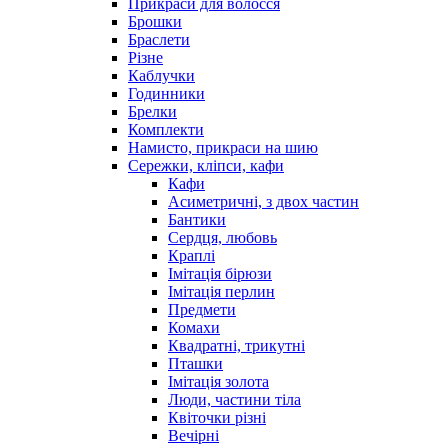
Прикраси для волосся
Брошки
Браслети
Різне
Каблучки
Годинники
Брелки
Комплекти
Намисто, прикраси на шию
Сережки, кліпси, кафи
Кафи
Асиметричні, з двох частин
Бантики
Сердця, любовь
Краплі
Імітація бірюзи
Імітація перлин
Предмети
Комахи
Квадратні, трикутні
Пташки
Імітація золота
Люди, частини тіла
Квіточки різні
Вечірні