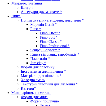
Макраме, плетіння
Шнури
Аксесуари для макраме *
Ліпка
Полімерна глина, моделін, пластилін *
Моделін Cernit *
Fimo *
Fimo Effect *
Fimo Soft *
Fimo Classic *
Fimo Professional *
Sculpey Polyform *
Глина від різних виробників *
Пластилін *
Jam clay *
Форми для пластику
Інструменти для ліплення *
Матеріали для ліплення*
Холодна емаль
Текстурні пластини для ліплення *
Каттери*
Миловаріння, косметика
Форми для мила
Форми поштучно
Фауна