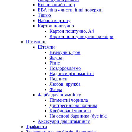
Крепований папір
ЕВА піна - листи, інші поверхні
Тішью
Набори картону
Картон поштучно
Картон поштучно, А4
Картон поштучно, інші розміри
Штампінг
Штампи
Візерунки, фон
Фауна
Різне
Поздоровляємо
Надписи різноманітні
Надписи
Любов, дружба
Флора
Фарба для штампінгу
Пігментні чорнила
Дистресингові чорнила
Крейдовані чорнила
На основі барвника (dye ink)
Аксесуари для штампінгу
Трафарети
Заготовки для альбомів, блокнотів