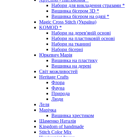
Набори для викладення стразами *
Вишивка бісером 3D *
Вишивка бісером на одязі *
Magic Cross Stitch (Україна)
KOMOD *
Набори на дерев'яній основі
Набори на пластиковій основі
Набори на тканині
Набори бісерні
Юркевич Марія
Вишивка на пластику
Вишивка на дереві
Світ можливостей
Heritage Crafts
Флора
Фауна
Природа
Люди
Леля
Марічка
Вишивка хрестиком
Шаменко Наталія
Kingdom of handmade
Stitch Color Mix