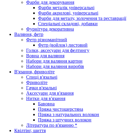
Фарби для декорування
Фарби металік універсальні
Фарби акрилові, універсальні
Фарби для металу, золочення та реставрації
Спеціальні складові, добавки
Фурнітура декоративна
Валяння, фетр
Фетр різноманітний
Фетр (войлок) листовий
Голки, аксесуари для фелтингу
Вовна для валяння
Набори для валяння картин
Набори для валяння виробів
В'язання, фриволіте
Спиці в'язальні
Фриволіте
Гачки в'язальні
Аксесуари для в'язання
Нитки для в'язання
Бавовна
Пряжа чистошерстяна
Пряжа з натуральних волокон
Пряжа з штучних волокон
Література по в'язанню *
Квілтінг, шиття