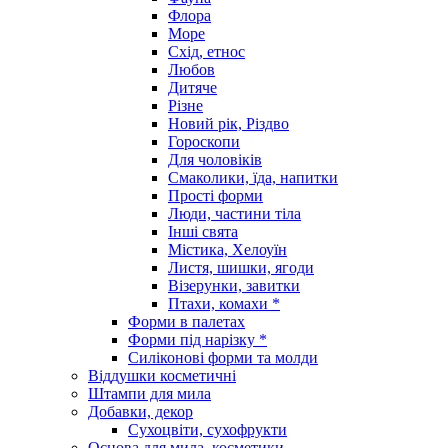
Флора
Море
Схід, етнос
Любов
Дитяче
Різне
Новий рік, Різдво
Гороскопи
Для чоловіків
Смаколики, їда, напитки
Прості форми
Люди, частини тіла
Інші свята
Містика, Хелоуїн
Листя, шишки, ягоди
Візерунки, завитки
Птахи, комахи *
Форми в палетах
Форми під нарізку *
Силіконові форми та молди
Віддушки косметичні
Штампи для мила
Добавки, декор
Сухоцвіти, сухофрукти
Основа для мила, косметики