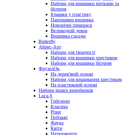
Набори для вишивки нитками та
бісером
Іграшки у пластику
Панорамна вишивка
Новорічні прикраси
Великодній декор
Вишивка гладдю
Butterfly
Абрис-Арт
Набори для творчості
Набори для вишивки хрестиком
Набори для вишивки бісером
ФрузелОк
На дерев'яній основі
Набори для вишивання хрестиком
На пластиковій основі
Набори інших виробників
Luca-S
Гобелени
Класика
Різне
Пейзажі
Фауна
Квіти
Натюрморти