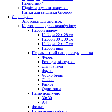
Намистини*
Підвіски, кулони, шарміки
Нитки для вышивки бисером
Скрапбукінг
Заготовки для листівок
Картон, папір для скрапбукінгу
Набори паперу
Набори 22 х 28 см
Набори 30 х 30 см
Набори 12 х 17 см
Набори інші
Пергаментний папір, велум, калька
Флора
Розводи, візерунки
Дитяча тема
Фауна
Чорно-білий
Любов
Разное
Однотонна
Папір поштучно
30х30
А4
Фольга
Папір ручної работи