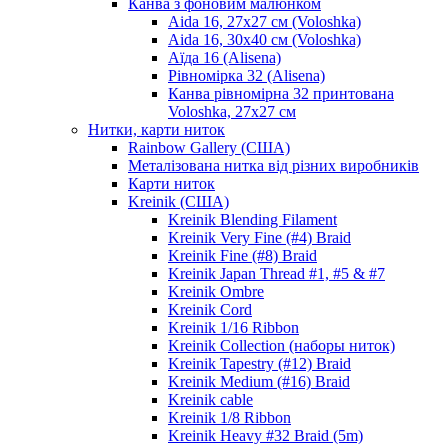
Канва з фоновим малюнком
Aida 16, 27х27 см (Voloshka)
Aida 16, 30х40 см (Voloshka)
Аїда 16 (Alisena)
Рівномірка 32 (Alisena)
Канва рівномірна 32 принтована
Voloshka, 27х27 см
Нитки, карти ниток
Rainbow Gallery (США)
Металізована нитка від різних виробників
Карти ниток
Kreinik (США)
Kreinik Blending Filament
Kreinik Very Fine (#4) Braid
Kreinik Fine (#8) Braid
Kreinik Japan Thread #1, #5 & #7
Kreinik Ombre
Kreinik Cord
Kreinik 1/16 Ribbon
Kreinik Collection (наборы ниток)
Kreinik Tapestry (#12) Braid
Kreinik Medium (#16) Braid
Kreinik cable
Kreinik 1/8 Ribbon
Kreinik Heavy #32 Braid (5m)