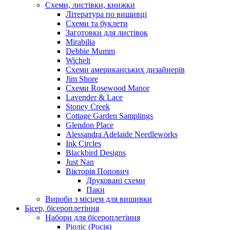
Схеми, листівки, книжки
Література по вишивці
Схеми та буклети
Заготовки для листівок
Mirabilia
Debbie Mumm
Wichelt
Схеми американських дизайнерів
Jim Shore
Cхеми Rosewood Manor
Lavender & Lace
Stoney Creek
Cottage Garden Samplings
Glendon Place
Alessandra Adelaide Needleworks
Ink Circles
Blackbird Designs
Just Nan
Вікторія Попович
Друковані схеми
Паки
Вироби з місцем для вишивки
Бісер, бісероплетіння
Набори для бісероплетіння
Ріоліс (Росія)