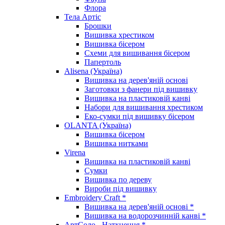
Флора
Тела Артіс
Брошки
Вишивка хрестиком
Вишивка бісером
Схеми для вишивання бісером
Папертоль
Alisena (Україна)
Вишивка на дерев'яній основі
Заготовки з фанери під вишивку
Вишивка на пластиковій канві
Набори для вишивання хрестиком
Еко-сумки під вишивку бісером
OLANTA (Україна)
Вишивка бісером
Вишивка нитками
Virena
Вишивка на пластиковій канві
Сумки
Вишивка по дереву
Вироби під вишивку
Embroidery Craft *
Вишивка на дерев'яній основі *
Вишивка на водорозчинній канві *
АртСоло - Натхнення *