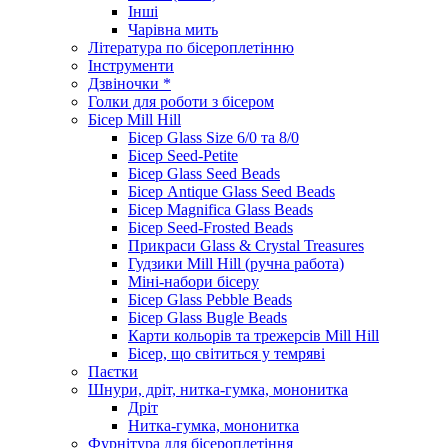
Інші
Чарівна мить
Література по бісероплетінню
Інструменти
Дзвіночки *
Голки для роботи з бісером
Бісер Mill Hill
Бісер Glass Size 6/0 та 8/0
Бісер Seed-Petite
Бісер Glass Seed Beads
Бісер Antique Glass Seed Beads
Бісер Magnifica Glass Beads
Бісер Seed-Frosted Beads
Прикраси Glass & Crystal Treasures
Гудзики Mill Hill (ручна работа)
Міні-набори бісеру
Бісер Glass Pebble Beads
Бісер Glass Bugle Beads
Карти кольорів та трежерсів Mill Hill
Бісер, що світиться у темряві
Паєтки
Шнури, дріт, нитка-гумка, мононитка
Дріт
Нитка-гумка, мононитка
Фурнітура для бісероплетіння