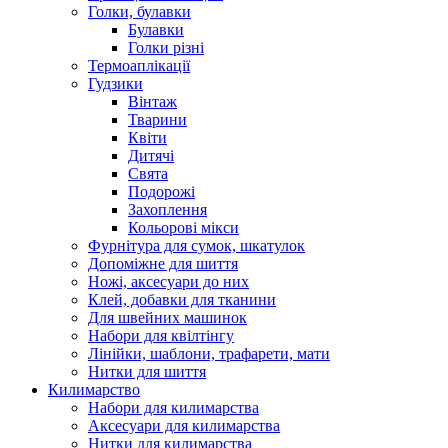
Голки, булавки
Булавки
Голки різні
Термоаплікації
Гудзики
Вінтаж
Тварини
Квіти
Дитячі
Свята
Подорожі
Захоплення
Кольорові мікси
Фурнітура для сумок, шкатулок
Допоміжне для шиття
Ножі, аксесуари до них
Клей, добавки для тканини
Для швейних машинок
Набори для квілтінгу
Лінійки, шаблони, трафарети, мати
Нитки для шиття
Килимарство
Набори для килимарства
Аксесуари для килимарства
Нитки для килимарства