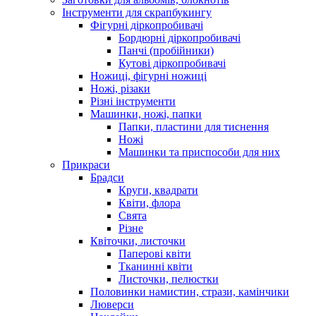
Інструменти для скрапбукингу
Фігурні діркопробивачі
Бордюрні діркопробивачі
Панчі (пробійники)
Кутові діркопробивачі
Ножиці, фігурні ножиці
Ножі, різаки
Різні інструменти
Машинки, ножі, папки
Папки, пластини для тиснення
Ножі
Машинки та приспособи для них
Прикраси
Брадси
Круги, квадрати
Квіти, флора
Свята
Різне
Квіточки, листочки
Паперові квіти
Тканинні квіти
Листочки, пелюстки
Половинки намистин, стрази, камінчики
Люверси