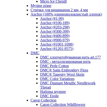
Micro Ice Chenill
Муліне різне
Стрічки для вишивання 2 мм, 4 мм
Anchor (100% длинноволокнистый хлопок)
Anchor (#1-99)
Anchor (#100-189)
Anchor (#203-298)
Anchor (#300-399)
Anchor (#400-899)
Anchor (#900-979)
Anchor (#1001-1098)
Anchor (#1201-9575)
DMC
DMC хлопчатобумажная нить art.177
DMC - металлизированая нить
DMC Perle Cotton
DMC® Satin Embroidery Floss
DMC® Tapestry Wool Skein
DMC Color Variations
DMC Diamant Metallic Needlework
Thread
Наборы мулине
DMC Etoile
Caron Collection
Caron Collection Wildflowers