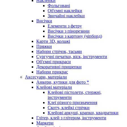
Наклейки
Фольговані
Об'ємні наклейки
Звичайні наклейки
Висічки
Елементи з фетру
Висічки з пінорезини
Висічки з картону (чіпборд)
Карти 3D, колажі
Пряжки
Набори стрічок, тасьми
Сургучні печатки, віск, інструменти
Об'ємні прикраси
Декоративні прищепки
Набори прикрас
Аксесуари, матеріали
Анкери, кутики для фото *
Клейові матеріали
Клейові пістолети, стержні,
інструменти
Клеї різного призначення
Скотч, клейкі стрічки
Клейові аркуші, крапки, квадратики
Глітер, клей з глітером, інструменти
Маркери