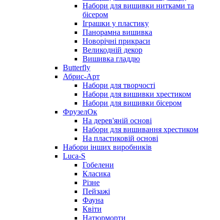
Набори для вишивки нитками та
бісером
Іграшки у пластику
Панорамна вишивка
Новорічні прикраси
Великодній декор
Вишивка гладдю
Butterfly
Абрис-Арт
Набори для творчості
Набори для вишивки хрестиком
Набори для вишивки бісером
ФрузелОк
На дерев'яній основі
Набори для вишивання хрестиком
На пластиковій основі
Набори інших виробників
Luca-S
Гобелени
Класика
Різне
Пейзажі
Фауна
Квіти
Натюрморти