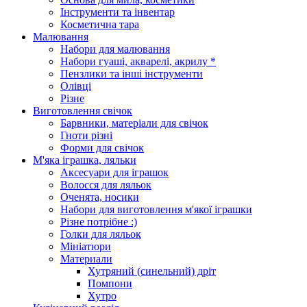
Інструменти та інвентар
Косметична тара
Малювання
Набори для малювання
Набори гуаші, акварелі, акрилу *
Пензлики та інші інструменти
Олівці
Різне
Виготовлення свічок
Барвники, матеріали для свічок
Гноти різні
Форми для свічок
М'яка іграшка, ляльки
Аксесуари для іграшок
Волосся для ляльок
Оченята, носики
Набори для виготовлення м'якої іграшки
Різне потрібне :)
Голки для ляльок
Мініатюри
Материали
Хутряний (синельний) дріт
Помпони
Хутро