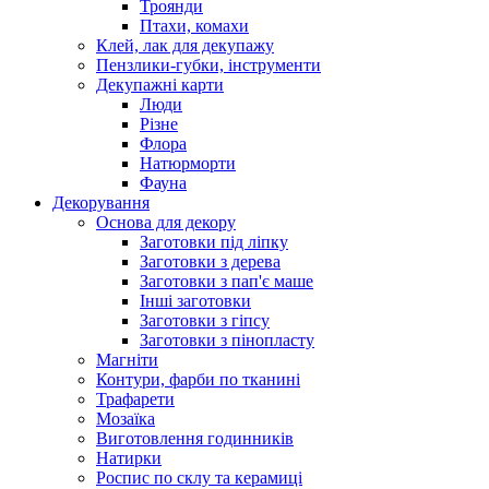
Троянди
Птахи, комахи
Клей, лак для декупажу
Пензлики-губки, інструменти
Декупажні карти
Люди
Різне
Флора
Натюрморти
Фауна
Декорування
Основа для декору
Заготовки під ліпку
Заготовки з дерева
Заготовки з пап'є маше
Інші заготовки
Заготовки з гіпсу
Заготовки з пінопласту
Магніти
Контури, фарби по тканині
Трафарети
Мозаїка
Виготовлення годинників
Натирки
Роспис по склу та керамиці