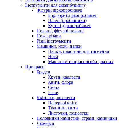
Інструменти для скрапбукингу
Фігурні діркопробивачі
Бордюрні діркопробивачі
Панчі (пробійники)
Кутові діркопробивачі
Ножиці, фігурні ножиці
Ножі, різаки
Різні інструменти
Машинки, ножі, папки
Папки, пластини для тиснення
Ножі
Машинки та приспособи для них
Прикраси
Брадси
Круги, квадрати
Квіти, флора
Свята
Різне
Квіточки, листочки
Паперові квіти
Тканинні квіти
Листочки, пелюстки
Половинки намистин, стрази, камінчики
Люверси