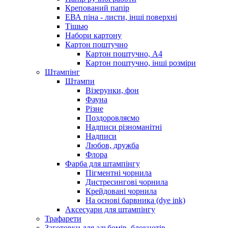
Крепований папір
ЕВА піна - листи, інші поверхні
Тішью
Набори картону
Картон поштучно
Картон поштучно, А4
Картон поштучно, інші розміри
Штампінг
Штампи
Візерунки, фон
Фауна
Різне
Поздоровляємо
Надписи різноманітні
Надписи
Любов, дружба
Флора
Фарба для штампінгу
Пігментні чорнила
Дистресингові чорнила
Крейдовані чорнила
На основі барвника (dye ink)
Аксесуари для штампінгу
Трафарети
Заготовки для альбомів, блокнотів