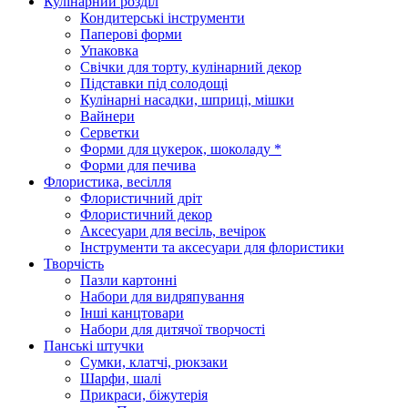
Кулінарний розділ
Кондитерські інструменти
Паперові форми
Упаковка
Свічки для торту, кулінарний декор
Підставки під солодощі
Кулінарні насадки, шприці, мішки
Вайнери
Серветки
Форми для цукерок, шоколаду *
Форми для печива
Флористика, весілля
Флористичний дріт
Флористичний декор
Аксесуари для весіль, вечірок
Інструменти та аксесуари для флористики
Творчість
Пазли картонні
Набори для видряпування
Інші канцтовари
Набори для дитячої творчості
Панські штучки
Сумки, клатчі, рюкзаки
Шарфи, шалі
Прикраси, біжутерія