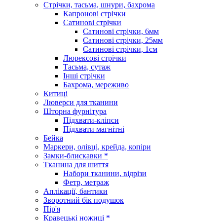
Стрічки, тасьма, шнури, бахрома
Капронові стрічки
Сатинові стрічки
Сатинові стрічки, 6мм
Сатинові стрічки, 25мм
Сатинові стрічки, 1см
Люрексові стрічки
Тасьма, сутаж
Інші стрічки
Бахрома, мереживо
Китиці
Люверси для тканини
Шторна фурнітура
Підхвати-кліпси
Підхвати магнітні
Бейка
Маркери, олівці, крейда, копіри
Замки-блискавки *
Тканина для шиття
Набори тканини, відрізи
Фетр, метраж
Аплікації, бантики
Зворотний бік подушок
Пір'я
Кравецькі ножиці *