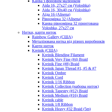
Канва з фоновим малюнком
Aida 16, 27х27 см (Voloshka)
Aida 16, 30х40 см (Voloshka)
Аїда 16 (Alisena)
Рівномірка 32 (Alisena)
Канва рівномірна 32 принтована
Voloshka, 27х27 см
Нитки, карти ниток
Rainbow Gallery (США)
Металізована нитка від різних виробників
Карти ниток
Kreinik (США)
Kreinik Blending Filament
Kreinik Very Fine (#4) Braid
Kreinik Fine (#8) Braid
Kreinik Japan Thread #1, #5 & #7
Kreinik Ombre
Kreinik Cord
Kreinik 1/16 Ribbon
Kreinik Collection (наборы ниток)
Kreinik Tapestry (#12) Braid
Kreinik Medium (#16) Braid
Kreinik cable
Kreinik 1/8 Ribbon
Kreinik Heavy #32 Braid (5m)