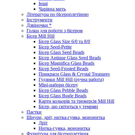
Інші
Чарівна мить
Література по бісероплетінню
Інструменти
Дзвіночки *
Голки для роботи з бісером
Бісер Mill Hill
Бісер Glass Size 6/0 та 8/0
Бісер Seed-Petite
Бісер Glass Seed Beads
Бісер Antique Glass Seed Beads
Бісер Magnifica Glass Beads
Бісер Seed-Frosted Beads
Прикраси Glass & Crystal Treasures
Гудзики Mill Hill (ручна работа)
Міні-набори бісеру
Бісер Glass Pebble Beads
Бісер Glass Bugle Beads
Карти кольорів та трежерсів Mill Hill
Бісер, що світиться у темряві
Паєтки
Шнури, дріт, нитка-гумка, мононитка
Дріт
Нитка-гумка, мононитка
Фурнітура для бісероплетіння