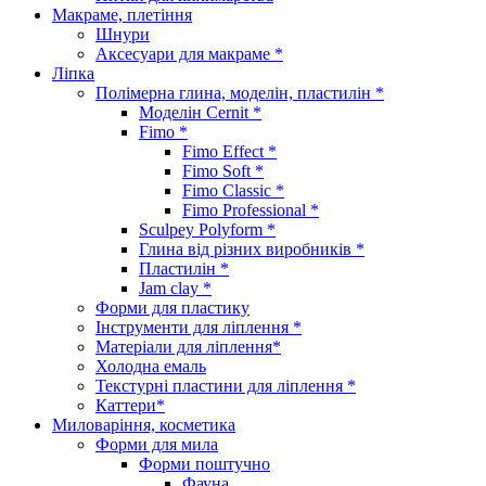
Макраме, плетіння
Шнури
Аксесуари для макраме *
Ліпка
Полімерна глина, моделін, пластилін *
Моделін Cernit *
Fimo *
Fimo Effect *
Fimo Soft *
Fimo Classic *
Fimo Professional *
Sculpey Polyform *
Глина від різних виробників *
Пластилін *
Jam clay *
Форми для пластику
Інструменти для ліплення *
Матеріали для ліплення*
Холодна емаль
Текстурні пластини для ліплення *
Каттери*
Миловаріння, косметика
Форми для мила
Форми поштучно
Фауна