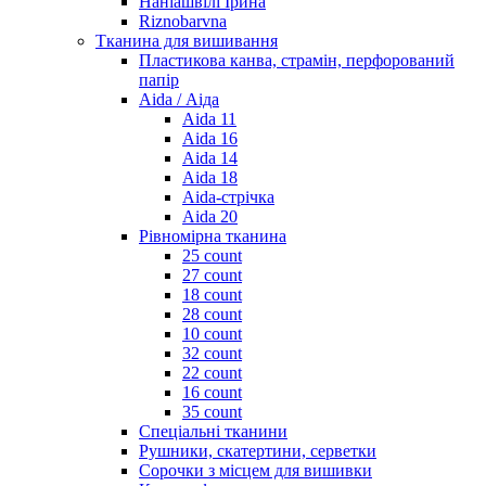
Наніашвілі Ірина
Riznobarvna
Тканина для вишивання
Пластикова канва, страмін, перфорований
папір
Aida / Аіда
Aida 11
Aida 16
Aida 14
Aida 18
Aida-стрічка
Aida 20
Рівномірна тканина
25 count
27 count
18 count
28 count
10 count
32 count
22 count
16 count
35 count
Спеціальні тканини
Рушники, скатертини, серветки
Сорочки з місцем для вишивки