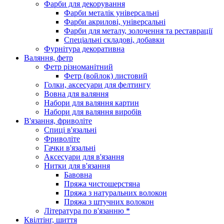
Фарби для декорування
Фарби металік універсальні
Фарби акрилові, універсальні
Фарби для металу, золочення та реставрації
Спеціальні складові, добавки
Фурнітура декоративна
Валяння, фетр
Фетр різноманітний
Фетр (войлок) листовий
Голки, аксесуари для фелтингу
Вовна для валяння
Набори для валяння картин
Набори для валяння виробів
В'язання, фриволіте
Спиці в'язальні
Фриволіте
Гачки в'язальні
Аксесуари для в'язання
Нитки для в'язання
Бавовна
Пряжа чистошерстяна
Пряжа з натуральних волокон
Пряжа з штучних волокон
Література по в'язанню *
Квілтінг, шиття