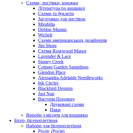
Схеми, листівки, книжки
Література по вишивці
Схеми та буклети
Заготовки для листівок
Mirabilia
Debbie Mumm
Wichelt
Схеми американських дизайнерів
Jim Shore
Cхеми Rosewood Manor
Lavender & Lace
Stoney Creek
Cottage Garden Samplings
Glendon Place
Alessandra Adelaide Needleworks
Ink Circles
Blackbird Designs
Just Nan
Вікторія Попович
Друковані схеми
Паки
Вироби з місцем для вишивки
Бісер, бісероплетіння
Набори для бісероплетіння
Ріоліс (Росія)