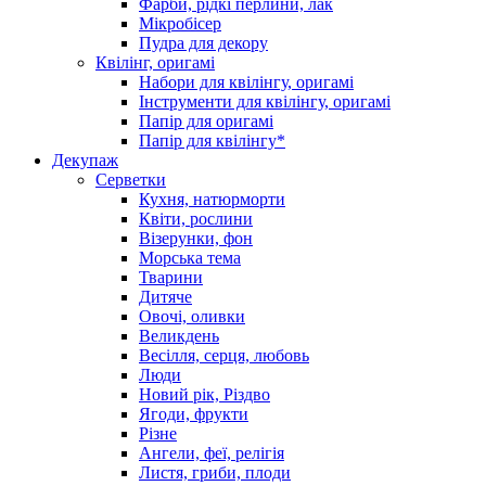
Фарби, рідкі перлини, лак
Мікробісер
Пудра для декору
Квілінг, оригамі
Набори для квілінгу, оригамі
Інструменти для квілінгу, оригамі
Папір для оригамі
Папір для квілінгу*
Декупаж
Серветки
Кухня, натюрморти
Квіти, рослини
Візерунки, фон
Морська тема
Тварини
Дитяче
Овочі, оливки
Великдень
Весілля, серця, любовь
Люди
Новий рік, Різдво
Ягоди, фрукти
Різне
Ангели, феї, релігія
Листя, гриби, плоди