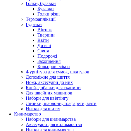
Голки, булавки
Булавки
Голки різні
Термоаплікації
Гудзики
Вінтаж
Тварини
Квіти
Дитячі
Свята
Подорожі
Захоплення
Кольорові мікси
Фурнітура для сумок, шкатулок
Допоміжне для шиття
Ножі, аксесуари до них
Клей, добавки для тканини
Для швейних машинок
Набори для квілтінгу
Лінійки, шаблони, трафарети, мати
Нитки для шиття
Килимарство
Набори для килимарства
Аксесуари для килимарства
Нитки для килимарства