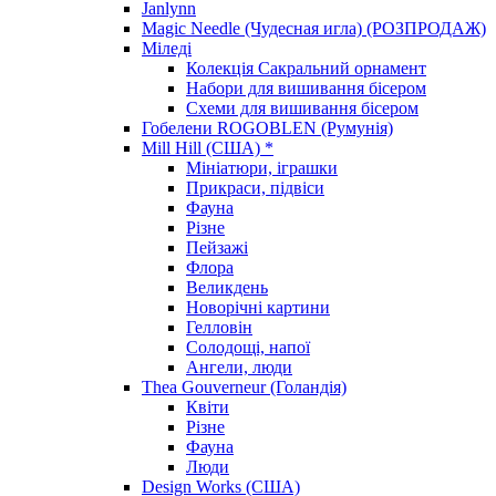
Janlynn
Magic Needle (Чудесная игла) (РОЗПРОДАЖ)
Міледі
Колекція Сакральний орнамент
Набори для вишивання бісером
Схеми для вишивання бісером
Гобелени ROGOBLEN (Румунія)
Mill Hill (США) *
Мініатюри, іграшки
Прикраси, підвіси
Фауна
Різне
Пейзажі
Флора
Великдень
Новорічні картини
Гелловін
Солодощі, напої
Ангели, люди
Thea Gouverneur (Голандія)
Квіти
Різне
Фауна
Люди
Design Works (США)