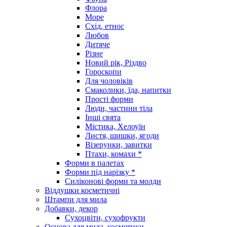
Флора
Море
Схід, етнос
Любов
Дитяче
Різне
Новий рік, Різдво
Гороскопи
Для чоловіків
Смаколики, їда, напитки
Прості форми
Люди, частини тіла
Інші свята
Містика, Хелоуїн
Листя, шишки, ягоди
Візерунки, завитки
Птахи, комахи *
Форми в палетах
Форми під нарізку *
Силіконові форми та молди
Віддушки косметичні
Штампи для мила
Добавки, декор
Сухоцвіти, сухофрукти
Основа для мила, косметики