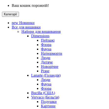
Ваш кошик порожній!
Категорії
new
Новинки
Все для вишивки
Набори для вишивання
Dimensions
Пейзажі
Флора
Фауна
Натюрморти
Люди
Дитяче
Новорічне
Різне
Lanarte (Голандія)
Люди
Фауна
Флора
Bucilla (США)
Vervaco (Бельгія)
Подушки
Картини