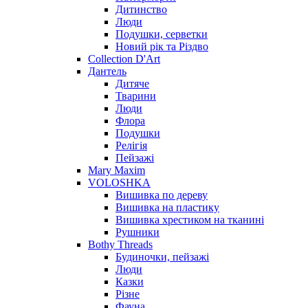
Дитинство
Люди
Подушки, серветки
Новий рік та Різдво
Collection D'Art
Дантель
Дитяче
Тварини
Люди
Флора
Подушки
Релігія
Пейзажі
Mary Maxim
VOLOSHKA
Вишивка по дереву
Вишивка на пластику
Вишивка хрестиком на тканині
Рушники
Bothy Threads
Будиночки, пейзажі
Люди
Казки
Різне
Фауна