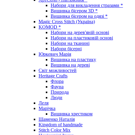
Набори для викладення стразами *
Вишивка бісером 3D *
Вишивка бісером на одязі *
Magic Cross Stitch (Україна)
KOMOD *
Набори на дерев'яній основі
Набори на пластиковій основі
Набори на тканині
Набори бісерні
Юркевич Марія
Вишивка на пластику
Вишивка на дереві
Світ можливостей
Heritage Crafts
Флора
Фауна
Природа
Люди
Леля
Марічка
Вишивка хрестиком
Шаменко Наталія
Kingdom of handmade
Stitch Color Mix