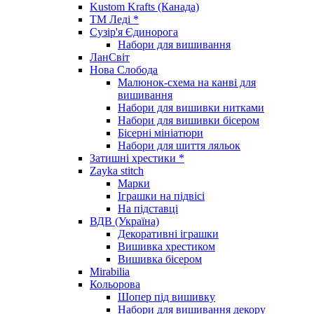
Kustom Krafts (Канада)
ТМ Леді *
Сузір'я Єдинорога
Набори для вишивання
ЛанСвіт
Нова Слобода
Малюнок-схема на канві для
вишивання
Набори для вишивки нитками
Набори для вишивки бісером
Бісерні мініатюри
Набори для шиття ляльок
Затишні хрестики *
Zayka stitch
Марки
Іграшки на підвісі
На підставці
ВДВ (Україна)
Декоративні іграшки
Вишивка хрестиком
Вишивка бісером
Mirabilia
Кольорова
Шопер під вишивку
Набори для вишивання декору