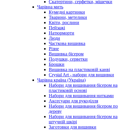
Скатертини, серфетки, мішечки
Чарiвна мить
Кумедні картинки
Тварини, метелики
Квіти, рослини
Пейзажі
Натюрморти
Люди
Часткова вишивка
Різне
Вишивка бісером
Подушки, серветки
Брошки
Вишивка на пластиковій канві
Crystal Art - набори для вишивки
Чарівна країна (Україна)
Набори для вишивання бісером на
пластиковій основі
Набори для вишивання нитками
Аксесуари для рукоділля
Набори для вишивання бісером по
дереву
Набори для вишивання бісером на
штучній шкірі
Заготовки для вишивки