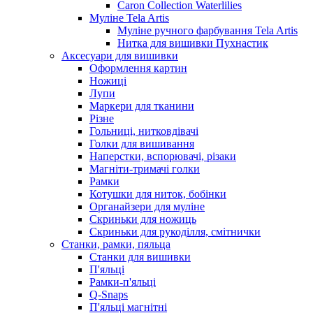
Caron Collection Waterlilies
Муліне Tela Artis
Муліне ручного фарбування Tela Artis
Нитка для вишивки Пухнастик
Аксесуари для вишивки
Оформлення картин
Ножиці
Лупи
Маркери для тканини
Різне
Гольниці, нитковдівачі
Голки для вишивання
Наперстки, вспорювачі, різаки
Магніти-тримачі голки
Рамки
Котушки для ниток, бобінки
Органайзери для муліне
Скриньки для ножиць
Скриньки для рукоділля, смітнички
Станки, рамки, пяльца
Станки для вишивки
П'яльці
Рамки-п'яльці
Q-Snaps
П'яльці магнітні