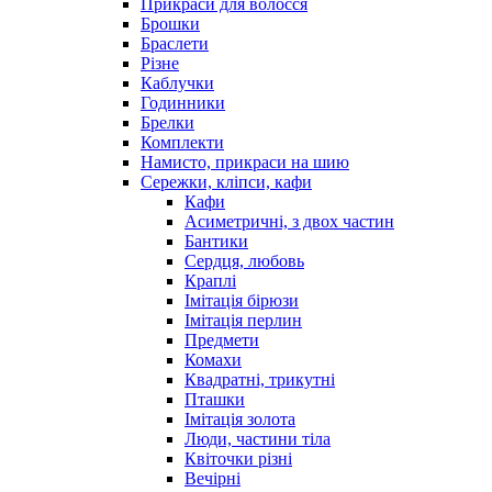
Прикраси для волосся
Брошки
Браслети
Різне
Каблучки
Годинники
Брелки
Комплекти
Намисто, прикраси на шию
Сережки, кліпси, кафи
Кафи
Асиметричні, з двох частин
Бантики
Сердця, любовь
Краплі
Імітація бірюзи
Імітація перлин
Предмети
Комахи
Квадратні, трикутні
Пташки
Імітація золота
Люди, частини тіла
Квіточки різні
Вечірні