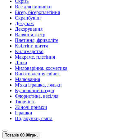
Скрізь
Все для вишивки
Бісер, бісероплетіння
Скрапбукінг
Декупаж
Декорування
Валяння, фетр
Плетіння, фриволіте
Квілтінг, шиття
Килимарство
Макраме, плетіння
Ліпка
Миловаріння, косметика
Виготовлення свічок
Малювання
М'яка іграшка, ляльки
Кулінарний розділ
Флористика, весілля
Творчість
Жіночі примхи
Іграшки
Подарунки, свята
Товарів
0
0.00грн.