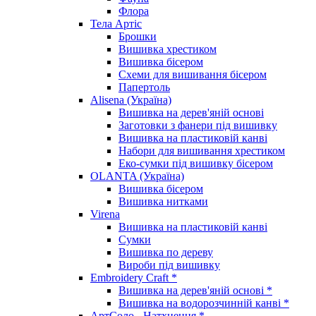
Флора
Тела Артіс
Брошки
Вишивка хрестиком
Вишивка бісером
Схеми для вишивання бісером
Папертоль
Alisena (Україна)
Вишивка на дерев'яній основі
Заготовки з фанери під вишивку
Вишивка на пластиковій канві
Набори для вишивання хрестиком
Еко-сумки під вишивку бісером
OLANTA (Україна)
Вишивка бісером
Вишивка нитками
Virena
Вишивка на пластиковій канві
Сумки
Вишивка по дереву
Вироби під вишивку
Embroidery Craft *
Вишивка на дерев'яній основі *
Вишивка на водорозчинній канві *
АртСоло - Натхнення *