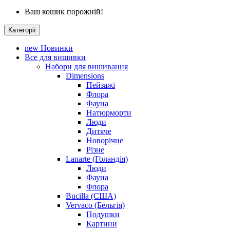
Ваш кошик порожній!
Категорії
new
Новинки
Все для вишивки
Набори для вишивання
Dimensions
Пейзажі
Флора
Фауна
Натюрморти
Люди
Дитяче
Новорічне
Різне
Lanarte (Голандія)
Люди
Фауна
Флора
Bucilla (США)
Vervaco (Бельгія)
Подушки
Картини