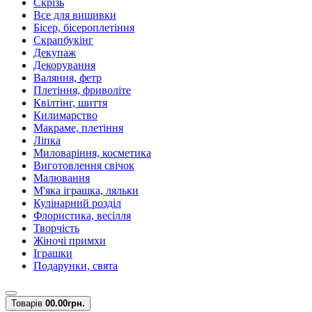
Скрізь
Все для вишивки
Бісер, бісероплетіння
Скрапбукінг
Декупаж
Декорування
Валяння, фетр
Плетіння, фриволіте
Квілтінг, шиття
Килимарство
Макраме, плетіння
Ліпка
Миловаріння, косметика
Виготовлення свічок
Малювання
М'яка іграшка, ляльки
Кулінарний розділ
Флористика, весілля
Творчість
Жіночі примхи
Іграшки
Подарунки, свята
Товарів
0
0.00грн.