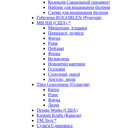
Колекція Сакральний орнамент
Набори для вишивання бісером
Схеми для вишивання бісером
Гобелени ROGOBLEN (Румунія)
Mill Hill (США) *
Мініатюри, іграшки
Прикраси, підвіси
Фауна
Різне
Пейзажі
Флора
Великдень
Новорічні картини
Гелловін
Солодощі, напої
Ангели, люди
Thea Gouverneur (Голандія)
Квіти
Різне
Фауна
Люди
Design Works (США)
Kustom Krafts (Канада)
ТМ Леді *
Сузір'я Єдинорога