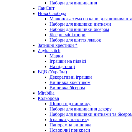
Набори для вишивання
ЛанСвіт
Нова Слобода
Малюнок-схема на канві для вишивання
Набори для вишивки нитками
Набори для вишивки бісером
Бісерні мініатюри
Набори для шиття ляльок
Затишні хрестики *
Zayka stitch
Марки
Іграшки на підвісі
На підставці
ВДВ (Україна)
Декоративні іграшки
Вишивка хрестиком
Вишивка бісером
Mirabilia
Кольорова
Шопер під вишивку
Набори для вишивання декору
Набори для вишивки нитками та бісеро
Іграшки у пластику
Панорамна вишивка
Новорічні прикраси