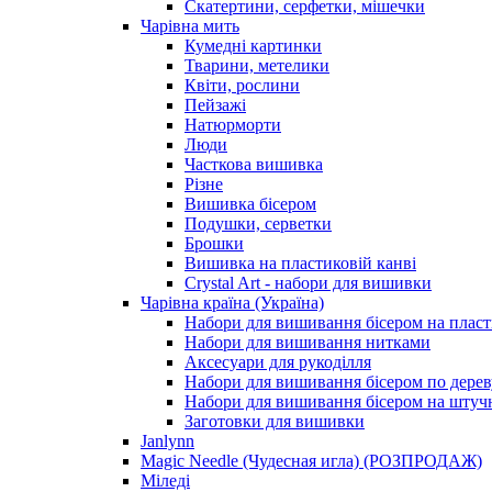
Скатертини, серфетки, мішечки
Чарiвна мить
Кумедні картинки
Тварини, метелики
Квіти, рослини
Пейзажі
Натюрморти
Люди
Часткова вишивка
Різне
Вишивка бісером
Подушки, серветки
Брошки
Вишивка на пластиковій канві
Crystal Art - набори для вишивки
Чарівна країна (Україна)
Набори для вишивання бісером на пласт
Набори для вишивання нитками
Аксесуари для рукоділля
Набори для вишивання бісером по дерев
Набори для вишивання бісером на штучн
Заготовки для вишивки
Janlynn
Magic Needle (Чудесная игла) (РОЗПРОДАЖ)
Міледі