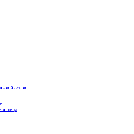
иковій основі
у
ій шкірі