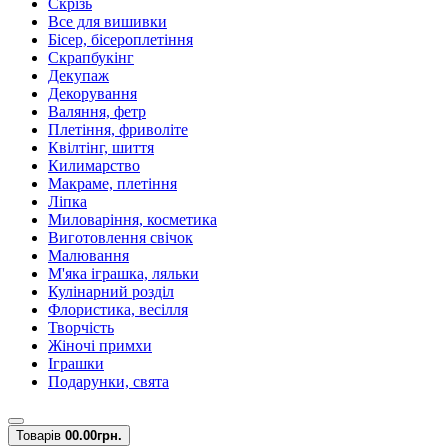
Скрізь
Все для вишивки
Бісер, бісероплетіння
Скрапбукінг
Декупаж
Декорування
Валяння, фетр
Плетіння, фриволіте
Квілтінг, шиття
Килимарство
Макраме, плетіння
Ліпка
Миловаріння, косметика
Виготовлення свічок
Малювання
М'яка іграшка, ляльки
Кулінарний розділ
Флористика, весілля
Творчість
Жіночі примхи
Іграшки
Подарунки, свята
Товарів
0
0.00грн.