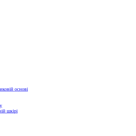
иковій основі
у
ій шкірі