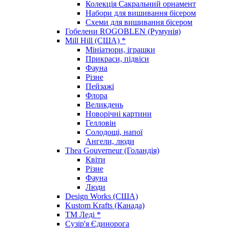
Колекція Сакральний орнамент
Набори для вишивання бісером
Схеми для вишивання бісером
Гобелени ROGOBLEN (Румунія)
Mill Hill (США) *
Мініатюри, іграшки
Прикраси, підвіси
Фауна
Різне
Пейзажі
Флора
Великдень
Новорічні картини
Гелловін
Солодощі, напої
Ангели, люди
Thea Gouverneur (Голандія)
Квіти
Різне
Фауна
Люди
Design Works (США)
Kustom Krafts (Канада)
ТМ Леді *
Сузір'я Єдинорога