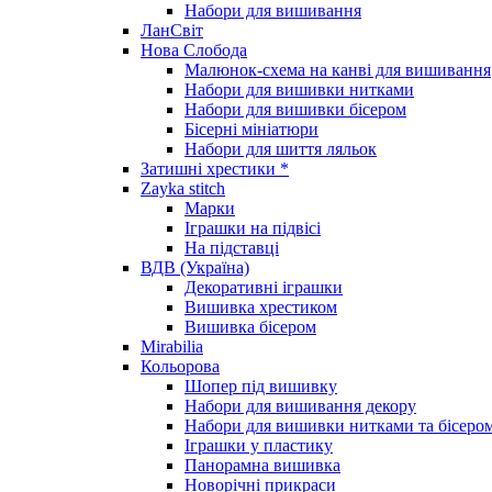
Набори для вишивання
ЛанСвіт
Нова Слобода
Малюнок-схема на канві для вишивання
Набори для вишивки нитками
Набори для вишивки бісером
Бісерні мініатюри
Набори для шиття ляльок
Затишні хрестики *
Zayka stitch
Марки
Іграшки на підвісі
На підставці
ВДВ (Україна)
Декоративні іграшки
Вишивка хрестиком
Вишивка бісером
Mirabilia
Кольорова
Шопер під вишивку
Набори для вишивання декору
Набори для вишивки нитками та бісеро
Іграшки у пластику
Панорамна вишивка
Новорічні прикраси