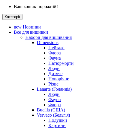
Ваш кошик порожній!
Категорії
new
Новинки
Все для вишивки
Набори для вишивання
Dimensions
Пейзажі
Флора
Фауна
Натюрморти
Люди
Дитяче
Новорічне
Різне
Lanarte (Голандія)
Люди
Фауна
Флора
Bucilla (США)
Vervaco (Бельгія)
Подушки
Картини