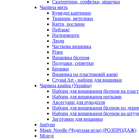
Скатертини, серфетки, мішечки
Чарiвна мить
Кумедні картинки
Тварини, метелики
Квіти, рослини
Пейзажі
Натюрморти
Люди
Часткова вишивка
Різне
Вишивка бісером
Подушки, серветки
Брошки
Вишивка на пластиковій канві
Crystal Art - набори для вишивки
Чарівна країна (Україна)
Набори для вишивання бісером на пласт
Набори для вишивання нитками
Аксесуари для рукоділля
Набори для вишивання бісером по дерев
Набори для вишивання бісером на штучн
Заготовки для вишивки
Janlynn
Magic Needle (Чудесная игла) (РОЗПРОДАЖ)
Міледі