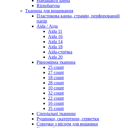
Наніашвілі Ірина
Riznobarvna
Тканина для вишивання
Пластикова канва, страмін, перфорований
папір
Aida / Аіда
Aida 11
Aida 16
Aida 14
Aida 18
Aida-стрічка
Aida 20
Рівномірна тканина
25 count
27 count
18 count
28 count
10 count
32 count
22 count
16 count
35 count
Спеціальні тканини
Рушники, скатертини, серветки
Сорочки з місцем для вишивки