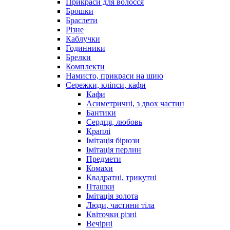
Прикраси для волосся
Брошки
Браслети
Різне
Каблучки
Годинники
Брелки
Комплекти
Намисто, прикраси на шию
Сережки, кліпси, кафи
Кафи
Асиметричні, з двох частин
Бантики
Сердця, любовь
Краплі
Імітація бірюзи
Імітація перлин
Предмети
Комахи
Квадратні, трикутні
Пташки
Імітація золота
Люди, частини тіла
Квіточки різні
Вечірні