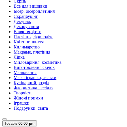
Скрізь
Все для вишивки
Бісер, бісероплетіння
Скрапбукінг
Декупаж
Декорування
Валяння, фетр
Плетіння, фриволіте
Квілтінг, шиття
Килимарство
Макраме, плетіння
Ліпка
Миловаріння, косметика
Виготовлення свічок
Малювання
М'яка іграшка, ляльки
Кулінарний розділ
Флористика, весілля
Творчість
Жіночі примхи
Іграшки
Подарунки, свята
Товарів
0
0.00грн.