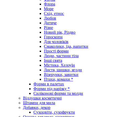
Флора
Море
Схід, етнос
Любов
Дитяче
Різне
Новий рік, Різдво
Гороскопи
Для чоловіків
Смаколики, їда, напитки
Прості форми
Люди, частини тіла
Інші свята
Містика, Хелоуїн
Листя, шишки, ягоди
Візерунки, завитки
Птахи, комахи *
Форми в палетах
Форми під нарізку *
Силіконові форми та молди
Віддушки косметичні
Штампи для мила
Добавки, декор
Сухоцвіти, сухофрукти
Основа для мила, косметики