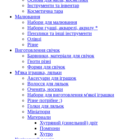
Інструменти та інвентар
Косметична тара
Малювання
Набори для малювання
Набори гуаші, акварелі, акрилу *
Пензлики та інші інструменти
Олівці
Різне
Виготовлення свічок
Барвники, матеріали для свічок
Гноти різні
Форми для свічок
М'яка іграшка, ляльки
Аксесуари для іграшок
Волосся для ляльок
Оченята, носики
Набори для виготовлення м'якої іграшки
Різне потрібне :)
Голки для ляльок
Мініатюри
Материали
Хутряний (синельний) дріт
Помпони
Хутро