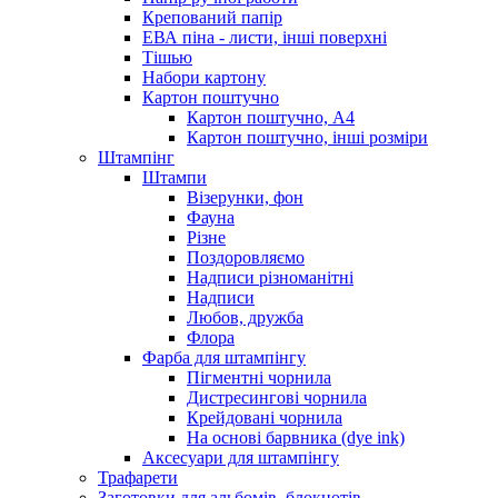
Крепований папір
ЕВА піна - листи, інші поверхні
Тішью
Набори картону
Картон поштучно
Картон поштучно, А4
Картон поштучно, інші розміри
Штампінг
Штампи
Візерунки, фон
Фауна
Різне
Поздоровляємо
Надписи різноманітні
Надписи
Любов, дружба
Флора
Фарба для штампінгу
Пігментні чорнила
Дистресингові чорнила
Крейдовані чорнила
На основі барвника (dye ink)
Аксесуари для штампінгу
Трафарети
Заготовки для альбомів, блокнотів