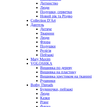
Дитинство
Люди
Подушки, серветки
Новий рік та Різдво
Collection D'Art
Дантель
Дитяче
Тварини
Люди
Флора
Подушки
Релігія
Пейзажі
Mary Maxim
VOLOSHKA
Вишивка по дереву
Вишивка на пластику
Вишивка хрестиком на тканині
Рушники
Bothy Threads
Будиночки, пейзажі
Люди
Казки
Різне
Фауна