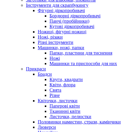
Інструменти для скрапбукингу
Фігурні діркопробивачі
Бордюрні діркопробивачі
Панчі (пробійники)
Кутові діркопробивачі
Ножиці, фігурні ножиці
Ножі, різаки
Різні інструменти
Машинки, ножі, папки
Папки, пластини для тиснення
Ножі
Машинки та приспособи для них
Прикраси
Брадси
Круги, квадрати
Квіти, флора
Свята
Різне
Квіточки, листочки
Паперові квіти
Тканинні квіти
Листочки, пелюстки
Половинки намистин, стрази, камінчики
Люверси