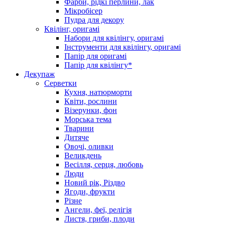
Фарби, рідкі перлини, лак
Мікробісер
Пудра для декору
Квілінг, оригамі
Набори для квілінгу, оригамі
Інструменти для квілінгу, оригамі
Папір для оригамі
Папір для квілінгу*
Декупаж
Серветки
Кухня, натюрморти
Квіти, рослини
Візерунки, фон
Морська тема
Тварини
Дитяче
Овочі, оливки
Великдень
Весілля, серця, любовь
Люди
Новий рік, Різдво
Ягоди, фрукти
Різне
Ангели, феї, релігія
Листя, гриби, плоди