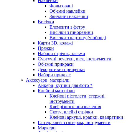
Наклейки
Фольговані
Об'ємні наклейки
Звичайні наклейки
Висічки
Елементи з фетру
Висічки з пінорезини
Висічки з картону (чіпборд)
Карти 3D, колажі
Пряжки
Набори стрічок, тасьми
Сургучні печатки, віск, інструменти
Об'ємні прикраси
Декоративні прищепки
Набори прикрас
Аксесуари, матеріали
Анкери, кутики для фото *
Клейові матеріали
Клейові пістолети, стержні,
інструменти
Клеї різного призначення
Скотч, клейкі стрічки
Клейові аркуші, крапки, квадратики
Глітер, клей з глітером, інструменти
Маркери