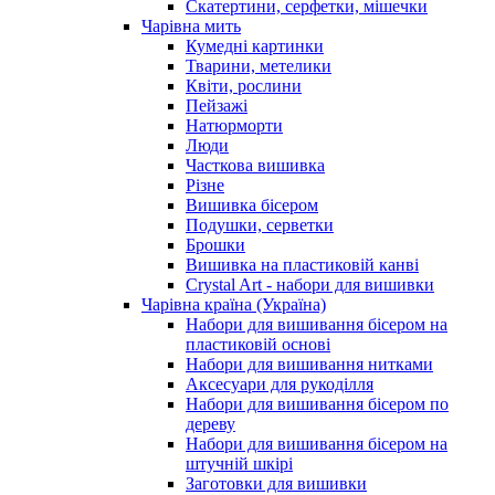
Скатертини, серфетки, мішечки
Чарiвна мить
Кумедні картинки
Тварини, метелики
Квіти, рослини
Пейзажі
Натюрморти
Люди
Часткова вишивка
Різне
Вишивка бісером
Подушки, серветки
Брошки
Вишивка на пластиковій канві
Crystal Art - набори для вишивки
Чарівна країна (Україна)
Набори для вишивання бісером на
пластиковій основі
Набори для вишивання нитками
Аксесуари для рукоділля
Набори для вишивання бісером по
дереву
Набори для вишивання бісером на
штучній шкірі
Заготовки для вишивки