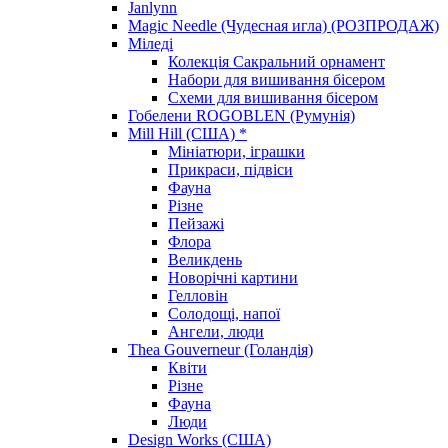
Janlynn
Magic Needle (Чудесная игла) (РОЗПРОДАЖ)
Міледі
Колекція Сакральний орнамент
Набори для вишивання бісером
Схеми для вишивання бісером
Гобелени ROGOBLEN (Румунія)
Mill Hill (США) *
Мініатюри, іграшки
Прикраси, підвіси
Фауна
Різне
Пейзажі
Флора
Великдень
Новорічні картини
Гелловін
Солодощі, напої
Ангели, люди
Thea Gouverneur (Голандія)
Квіти
Різне
Фауна
Люди
Design Works (США)