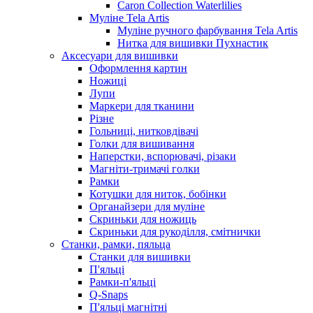
Caron Collection Waterlilies
Муліне Tela Artis
Муліне ручного фарбування Tela Artis
Нитка для вишивки Пухнастик
Аксесуари для вишивки
Оформлення картин
Ножиці
Лупи
Маркери для тканини
Різне
Гольниці, нитковдівачі
Голки для вишивання
Наперстки, вспорювачі, різаки
Магніти-тримачі голки
Рамки
Котушки для ниток, бобінки
Органайзери для муліне
Скриньки для ножиць
Скриньки для рукоділля, смітнички
Станки, рамки, пяльца
Станки для вишивки
П'яльці
Рамки-п'яльці
Q-Snaps
П'яльці магнітні