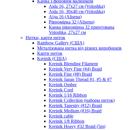
Канва з фоновим малюнком
Aida 16, 27х27 см (Voloshka)
Aida 16, 30х40 см (Voloshka)
Аїда 16 (Alisena)
Рівномірка 32 (Alisena)
Канва рівномірна 32 принтована
Voloshka, 27х27 см
Нитки, карти ниток
Rainbow Gallery (США)
Металізована нитка від різних виробників
Карти ниток
Kreinik (США)
Kreinik Blending Filament
Kreinik Very Fine (#4) Braid
Kreinik Fine (#8) Braid
Kreinik Japan Thread #1, #5 & #7
Kreinik Ombre
Kreinik Cord
Kreinik 1/16 Ribbon
Kreinik Collection (наборы ниток)
Kreinik Tapestry (#12) Braid
Kreinik Medium (#16) Braid
Kreinik cable
Kreinik 1/8 Ribbon
Kreinik Heavy #32 Braid (5m)