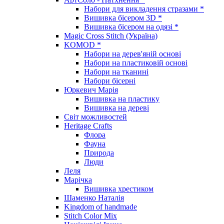
Набори для викладення стразами *
Вишивка бісером 3D *
Вишивка бісером на одязі *
Magic Cross Stitch (Україна)
KOMOD *
Набори на дерев'яній основі
Набори на пластиковій основі
Набори на тканині
Набори бісерні
Юркевич Марія
Вишивка на пластику
Вишивка на дереві
Світ можливостей
Heritage Crafts
Флора
Фауна
Природа
Люди
Леля
Марічка
Вишивка хрестиком
Шаменко Наталія
Kingdom of handmade
Stitch Color Mix