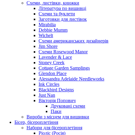
Схеми, листівки, книжки
Література по вишивці
Схеми та буклети
Заготовки для листівок
Mirabilia
Debbie Mumm
Wichelt
Схеми американських дизайнерів
Jim Shore
Cхеми Rosewood Manor
Lavender & Lace
Stoney Creek
Cottage Garden Samplings
Glendon Place
Alessandra Adelaide Needleworks
Ink Circles
Blackbird Designs
Just Nan
Вікторія Попович
Друковані схеми
Паки
Вироби з місцем для вишивки
Бісер, бісероплетіння
Набори для бісероплетіння
Ріоліс (Росія)