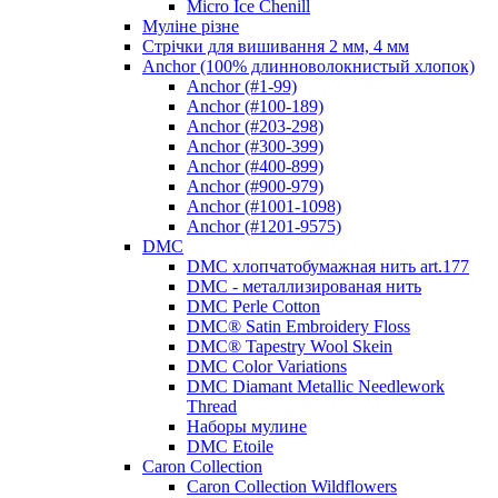
Micro Ice Chenill
Муліне різне
Стрічки для вишивання 2 мм, 4 мм
Anchor (100% длинноволокнистый хлопок)
Anchor (#1-99)
Anchor (#100-189)
Anchor (#203-298)
Anchor (#300-399)
Anchor (#400-899)
Anchor (#900-979)
Anchor (#1001-1098)
Anchor (#1201-9575)
DMC
DMC хлопчатобумажная нить art.177
DMC - металлизированая нить
DMC Perle Cotton
DMC® Satin Embroidery Floss
DMC® Tapestry Wool Skein
DMC Color Variations
DMC Diamant Metallic Needlework
Thread
Наборы мулине
DMC Etoile
Caron Collection
Caron Collection Wildflowers