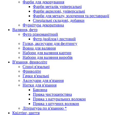
Фарби для декорування
Фарби металік універсальні
Фарби акрилові, універсальні
Фарби для металу, золочення та реставрації
Спеціальні складові, добавки
Фурнітура декоративна
Валяння, фетр
Фетр різноманітний
Фетр (войлок) листовий
Голки, аксесуари для фелтингу
Вовна для валяння
Набори для валяння картин
Набори для валяння виробів
В'язання, фриволіте
Спиці в'язальні
Фриволіте
Гачки в'язальні
Аксесуари для в'язання
Нитки для в'язання
Бавовна
Пряжа чистошерстяна
Пряжа з натуральних волокон
Пряжа з штучних волокон
Література по в'язанню *
Квілтінг, шиття