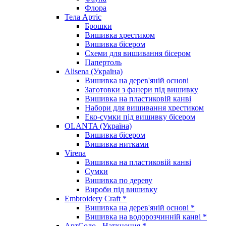
Флора
Тела Артіс
Брошки
Вишивка хрестиком
Вишивка бісером
Схеми для вишивання бісером
Папертоль
Alisena (Україна)
Вишивка на дерев'яній основі
Заготовки з фанери під вишивку
Вишивка на пластиковій канві
Набори для вишивання хрестиком
Еко-сумки під вишивку бісером
OLANTA (Україна)
Вишивка бісером
Вишивка нитками
Virena
Вишивка на пластиковій канві
Сумки
Вишивка по дереву
Вироби під вишивку
Embroidery Craft *
Вишивка на дерев'яній основі *
Вишивка на водорозчинній канві *
АртСоло - Натхнення *