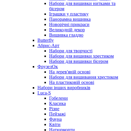
Набори для вишивки нитками та
бісером
Іграшки у пластику
Панорамна вишивка
Новорічні прикраси
Великодній декор
Вишивка гладдю
Butterfly
Абрис-Арт
Набори для творчості
Набори для вишивки хрестиком
Набори для вишивки бісером
ФрузелОк
На дерев'яній основі
Набори для вишивання хрестиком
На пластиковій основі
Набори інших виробників
Luca-S
Гобелени
Класика
Різне
Пейзажі
Фауна
Квіти
Натюрморти