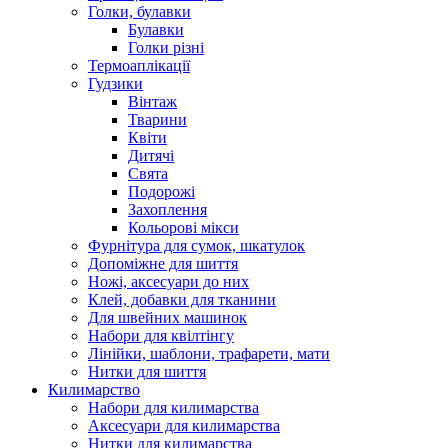
Голки, булавки
Булавки
Голки різні
Термоаплікації
Гудзики
Вінтаж
Тварини
Квіти
Дитячі
Свята
Подорожі
Захоплення
Кольорові мікси
Фурнітура для сумок, шкатулок
Допоміжне для шиття
Ножі, аксесуари до них
Клей, добавки для тканини
Для швейних машинок
Набори для квілтінгу
Лінійки, шаблони, трафарети, мати
Нитки для шиття
Килимарство
Набори для килимарства
Аксесуари для килимарства
Нитки для килимарства