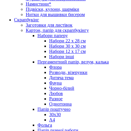
Намистини*
Підвіски, кулони, шарміки
Нитки для вышивки бисером
Скрапбукінг
Заготовки для листівок
Картон, папір для скрапбукінгу
Набори паперу
Набори 22 х 28 см
Набори 30 х 30 см
Набори 12 х 17 см
Набори інші
Пергаментний папір, велум, калька
Флора
Розводи, візерунки
Дитяча тема
Фауна
Чорно-білий
Любов
Разное
Однотонна
Папір поштучно
30х30
А4
Фольга
Папір ручної работи