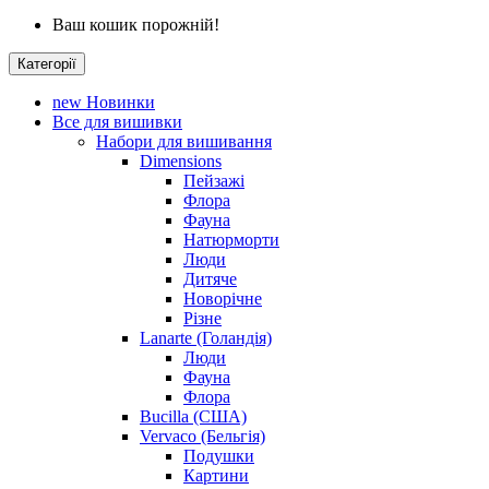
Ваш кошик порожній!
Категорії
new
Новинки
Все для вишивки
Набори для вишивання
Dimensions
Пейзажі
Флора
Фауна
Натюрморти
Люди
Дитяче
Новорічне
Різне
Lanarte (Голандія)
Люди
Фауна
Флора
Bucilla (США)
Vervaco (Бельгія)
Подушки
Картини