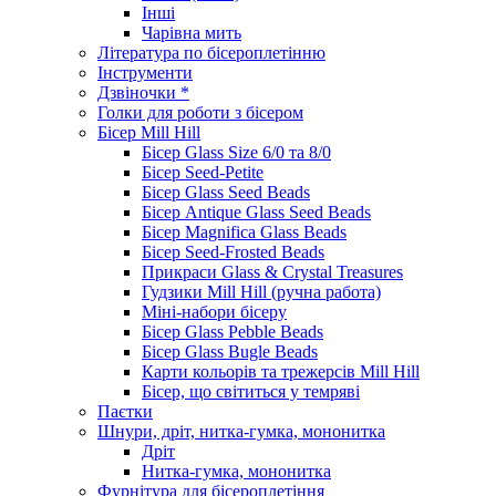
Інші
Чарівна мить
Література по бісероплетінню
Інструменти
Дзвіночки *
Голки для роботи з бісером
Бісер Mill Hill
Бісер Glass Size 6/0 та 8/0
Бісер Seed-Petite
Бісер Glass Seed Beads
Бісер Antique Glass Seed Beads
Бісер Magnifica Glass Beads
Бісер Seed-Frosted Beads
Прикраси Glass & Crystal Treasures
Гудзики Mill Hill (ручна работа)
Міні-набори бісеру
Бісер Glass Pebble Beads
Бісер Glass Bugle Beads
Карти кольорів та трежерсів Mill Hill
Бісер, що світиться у темряві
Паєтки
Шнури, дріт, нитка-гумка, мононитка
Дріт
Нитка-гумка, мононитка
Фурнітура для бісероплетіння