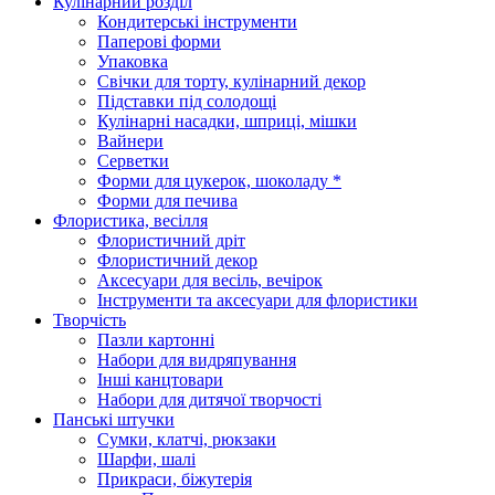
Кулінарний розділ
Кондитерські інструменти
Паперові форми
Упаковка
Свічки для торту, кулінарний декор
Підставки під солодощі
Кулінарні насадки, шприці, мішки
Вайнери
Серветки
Форми для цукерок, шоколаду *
Форми для печива
Флористика, весілля
Флористичний дріт
Флористичний декор
Аксесуари для весіль, вечірок
Інструменти та аксесуари для флористики
Творчість
Пазли картонні
Набори для видряпування
Інші канцтовари
Набори для дитячої творчості
Панські штучки
Сумки, клатчі, рюкзаки
Шарфи, шалі
Прикраси, біжутерія