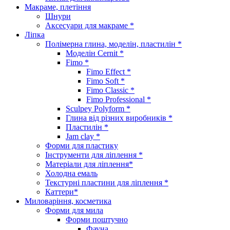
Макраме, плетіння
Шнури
Аксесуари для макраме *
Ліпка
Полімерна глина, моделін, пластилін *
Моделін Cernit *
Fimo *
Fimo Effect *
Fimo Soft *
Fimo Classic *
Fimo Professional *
Sculpey Polyform *
Глина від різних виробників *
Пластилін *
Jam clay *
Форми для пластику
Інструменти для ліплення *
Матеріали для ліплення*
Холодна емаль
Текстурні пластини для ліплення *
Каттери*
Миловаріння, косметика
Форми для мила
Форми поштучно
Фауна