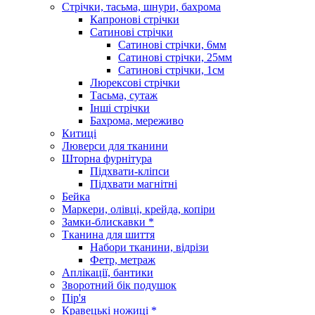
Стрічки, тасьма, шнури, бахрома
Капронові стрічки
Сатинові стрічки
Сатинові стрічки, 6мм
Сатинові стрічки, 25мм
Сатинові стрічки, 1см
Люрексові стрічки
Тасьма, сутаж
Інші стрічки
Бахрома, мереживо
Китиці
Люверси для тканини
Шторна фурнітура
Підхвати-кліпси
Підхвати магнітні
Бейка
Маркери, олівці, крейда, копіри
Замки-блискавки *
Тканина для шиття
Набори тканини, відрізи
Фетр, метраж
Аплікації, бантики
Зворотний бік подушок
Пір'я
Кравецькі ножиці *