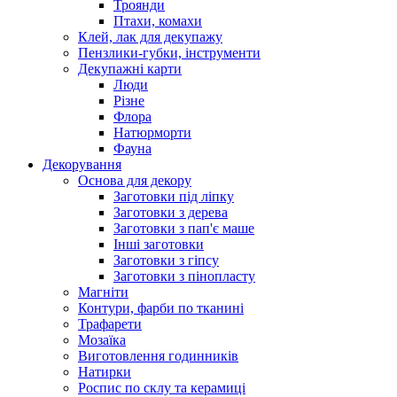
Троянди
Птахи, комахи
Клей, лак для декупажу
Пензлики-губки, інструменти
Декупажні карти
Люди
Різне
Флора
Натюрморти
Фауна
Декорування
Основа для декору
Заготовки під ліпку
Заготовки з дерева
Заготовки з пап'є маше
Інші заготовки
Заготовки з гіпсу
Заготовки з пінопласту
Магніти
Контури, фарби по тканині
Трафарети
Мозаїка
Виготовлення годинників
Натирки
Роспис по склу та керамиці