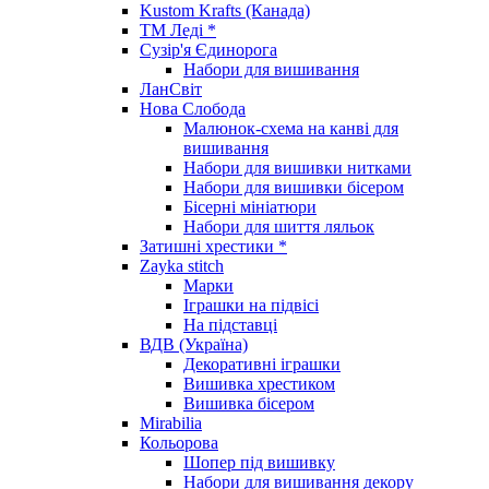
Kustom Krafts (Канада)
ТМ Леді *
Сузір'я Єдинорога
Набори для вишивання
ЛанСвіт
Нова Слобода
Малюнок-схема на канві для
вишивання
Набори для вишивки нитками
Набори для вишивки бісером
Бісерні мініатюри
Набори для шиття ляльок
Затишні хрестики *
Zayka stitch
Марки
Іграшки на підвісі
На підставці
ВДВ (Україна)
Декоративні іграшки
Вишивка хрестиком
Вишивка бісером
Mirabilia
Кольорова
Шопер під вишивку
Набори для вишивання декору