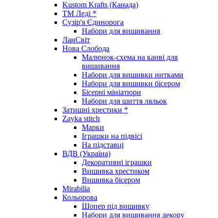
Kustom Krafts (Канада)
ТМ Леді *
Сузір'я Єдинорога
Набори для вишивання
ЛанСвіт
Нова Слобода
Малюнок-схема на канві для
вишивання
Набори для вишивки нитками
Набори для вишивки бісером
Бісерні мініатюри
Набори для шиття ляльок
Затишні хрестики *
Zayka stitch
Марки
Іграшки на підвісі
На підставці
ВДВ (Україна)
Декоративні іграшки
Вишивка хрестиком
Вишивка бісером
Mirabilia
Кольорова
Шопер під вишивку
Набори для вишивання декору