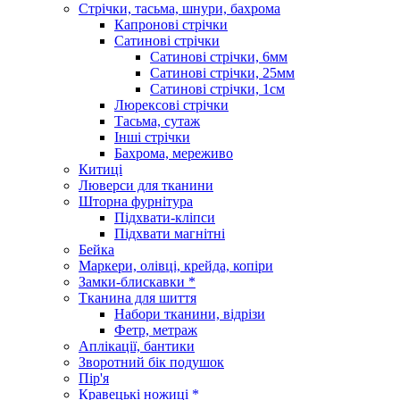
Стрічки, тасьма, шнури, бахрома
Капронові стрічки
Сатинові стрічки
Сатинові стрічки, 6мм
Сатинові стрічки, 25мм
Сатинові стрічки, 1см
Люрексові стрічки
Тасьма, сутаж
Інші стрічки
Бахрома, мереживо
Китиці
Люверси для тканини
Шторна фурнітура
Підхвати-кліпси
Підхвати магнітні
Бейка
Маркери, олівці, крейда, копіри
Замки-блискавки *
Тканина для шиття
Набори тканини, відрізи
Фетр, метраж
Аплікації, бантики
Зворотний бік подушок
Пір'я
Кравецькі ножиці *