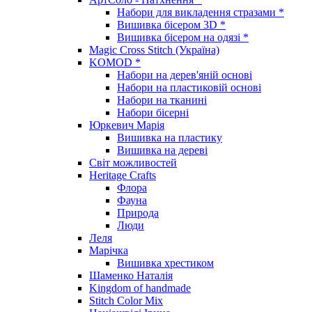
Набори для викладення стразами *
Вишивка бісером 3D *
Вишивка бісером на одязі *
Magic Cross Stitch (Україна)
KOMOD *
Набори на дерев'яній основі
Набори на пластиковій основі
Набори на тканині
Набори бісерні
Юркевич Марія
Вишивка на пластику
Вишивка на дереві
Світ можливостей
Heritage Crafts
Флора
Фауна
Природа
Люди
Леля
Марічка
Вишивка хрестиком
Шаменко Наталія
Kingdom of handmade
Stitch Color Mix