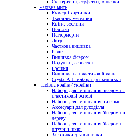
Скатертини, серфетки, мішечки
Чарiвна мить
Кумедні картинки
Тварини, метелики
Квіти, рослини
Пейзажі
Натюрморти
Люди
Часткова вишивка
Різне
Вишивка бісером
Подушки, серветки
Брошки
Вишивка на пластиковій канві
Crystal Art - набори для вишивки
Чарівна країна (Україна)
Набори для вишивання бісером на
пластиковій основі
Набори для вишивання нитками
Аксесуари для рукоділля
Набори для вишивання бісером по
дереву
Набори для вишивання бісером на
штучній шкірі
Заготовки для вишивки