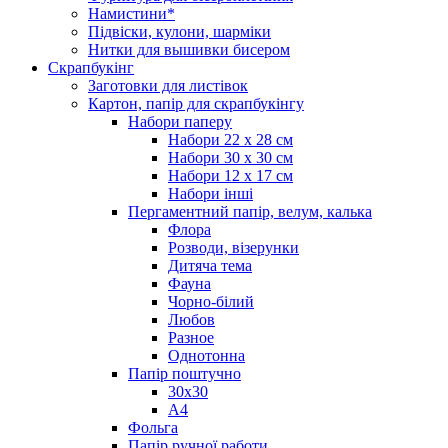
Намистини*
Підвіски, кулони, шарміки
Нитки для вышивки бисером
Скрапбукінг
Заготовки для листівок
Картон, папір для скрапбукінгу
Набори паперу
Набори 22 х 28 см
Набори 30 х 30 см
Набори 12 х 17 см
Набори інші
Пергаментний папір, велум, калька
Флора
Розводи, візерунки
Дитяча тема
Фауна
Чорно-білий
Любов
Разное
Однотонна
Папір поштучно
30х30
А4
Фольга
Папір ручної работи