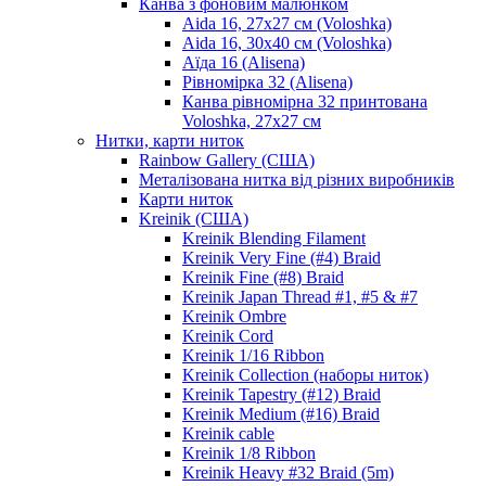
Канва з фоновим малюнком
Aida 16, 27х27 см (Voloshka)
Aida 16, 30х40 см (Voloshka)
Аїда 16 (Alisena)
Рівномірка 32 (Alisena)
Канва рівномірна 32 принтована
Voloshka, 27х27 см
Нитки, карти ниток
Rainbow Gallery (США)
Металізована нитка від різних виробників
Карти ниток
Kreinik (США)
Kreinik Blending Filament
Kreinik Very Fine (#4) Braid
Kreinik Fine (#8) Braid
Kreinik Japan Thread #1, #5 & #7
Kreinik Ombre
Kreinik Cord
Kreinik 1/16 Ribbon
Kreinik Collection (наборы ниток)
Kreinik Tapestry (#12) Braid
Kreinik Medium (#16) Braid
Kreinik cable
Kreinik 1/8 Ribbon
Kreinik Heavy #32 Braid (5m)