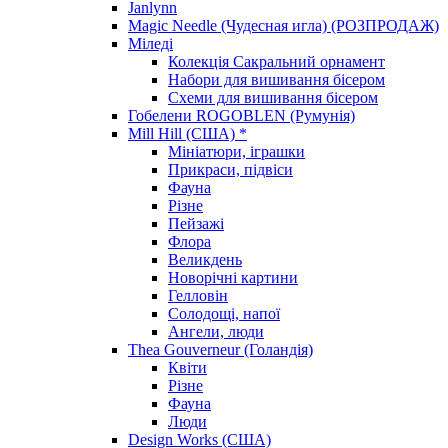
Janlynn
Magic Needle (Чудесная игла) (РОЗПРОДАЖ)
Міледі
Колекція Сакральний орнамент
Набори для вишивання бісером
Схеми для вишивання бісером
Гобелени ROGOBLEN (Румунія)
Mill Hill (США) *
Мініатюри, іграшки
Прикраси, підвіси
Фауна
Різне
Пейзажі
Флора
Великдень
Новорічні картини
Гелловін
Солодощі, напої
Ангели, люди
Thea Gouverneur (Голандія)
Квіти
Різне
Фауна
Люди
Design Works (США)