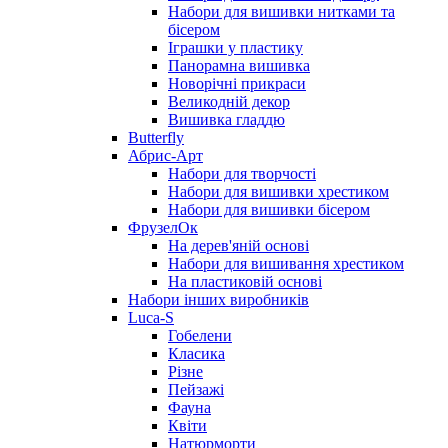
Набори для вишивки нитками та
бісером
Іграшки у пластику
Панорамна вишивка
Новорічні прикраси
Великодній декор
Вишивка гладдю
Butterfly
Абрис-Арт
Набори для творчості
Набори для вишивки хрестиком
Набори для вишивки бісером
ФрузелОк
На дерев'яній основі
Набори для вишивання хрестиком
На пластиковій основі
Набори інших виробників
Luca-S
Гобелени
Класика
Різне
Пейзажі
Фауна
Квіти
Натюрморти