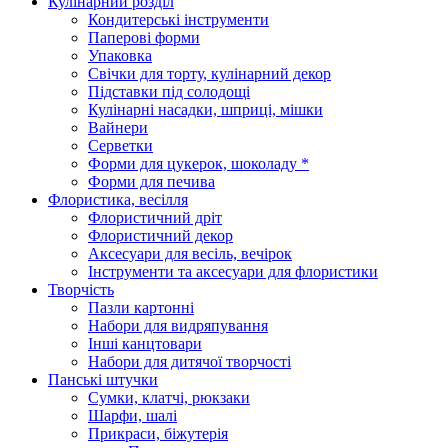
Кулінарний розділ
Кондитерські інструменти
Паперові форми
Упаковка
Свічки для торту, кулінарний декор
Підставки під солодощі
Кулінарні насадки, шприці, мішки
Вайнери
Серветки
Форми для цукерок, шоколаду *
Форми для печива
Флористика, весілля
Флористичний дріт
Флористичний декор
Аксесуари для весіль, вечірок
Інструменти та аксесуари для флористики
Творчість
Пазли картонні
Набори для видряпування
Інші канцтовари
Набори для дитячої творчості
Панські штучки
Сумки, клатчі, рюкзаки
Шарфи, шалі
Прикраси, біжутерія