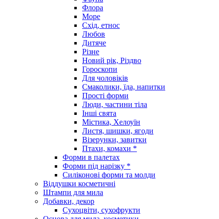
Флора
Море
Схід, етнос
Любов
Дитяче
Різне
Новий рік, Різдво
Гороскопи
Для чоловіків
Смаколики, їда, напитки
Прості форми
Люди, частини тіла
Інші свята
Містика, Хелоуїн
Листя, шишки, ягоди
Візерунки, завитки
Птахи, комахи *
Форми в палетах
Форми під нарізку *
Силіконові форми та молди
Віддушки косметичні
Штампи для мила
Добавки, декор
Сухоцвіти, сухофрукти
Основа для мила, косметики