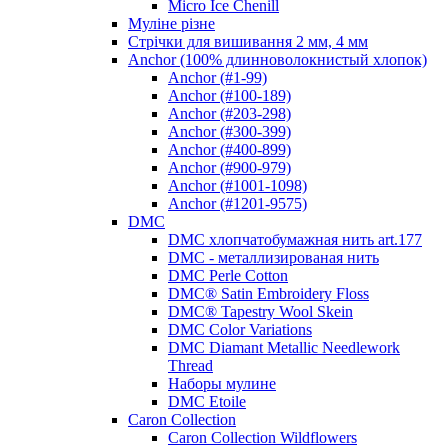
Micro Ice Chenill
Муліне різне
Стрічки для вишивання 2 мм, 4 мм
Anchor (100% длинноволокнистый хлопок)
Anchor (#1-99)
Anchor (#100-189)
Anchor (#203-298)
Anchor (#300-399)
Anchor (#400-899)
Anchor (#900-979)
Anchor (#1001-1098)
Anchor (#1201-9575)
DMC
DMC хлопчатобумажная нить art.177
DMC - металлизированая нить
DMC Perle Cotton
DMC® Satin Embroidery Floss
DMC® Tapestry Wool Skein
DMC Color Variations
DMC Diamant Metallic Needlework
Thread
Наборы мулине
DMC Etoile
Caron Collection
Caron Collection Wildflowers