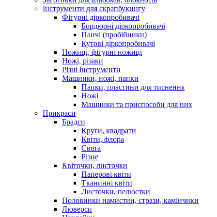
Інструменти для скрапбукингу
Фігурні діркопробивачі
Бордюрні діркопробивачі
Панчі (пробійники)
Кутові діркопробивачі
Ножиці, фігурні ножиці
Ножі, різаки
Різні інструменти
Машинки, ножі, папки
Папки, пластини для тиснення
Ножі
Машинки та приспособи для них
Прикраси
Брадси
Круги, квадрати
Квіти, флора
Свята
Різне
Квіточки, листочки
Паперові квіти
Тканинні квіти
Листочки, пелюстки
Половинки намистин, стрази, камінчики
Люверси