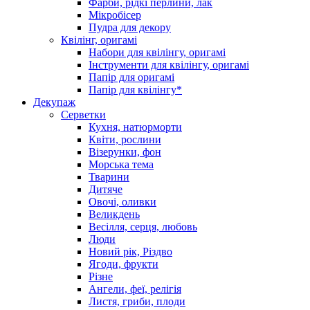
Фарби, рідкі перлини, лак
Мікробісер
Пудра для декору
Квілінг, оригамі
Набори для квілінгу, оригамі
Інструменти для квілінгу, оригамі
Папір для оригамі
Папір для квілінгу*
Декупаж
Серветки
Кухня, натюрморти
Квіти, рослини
Візерунки, фон
Морська тема
Тварини
Дитяче
Овочі, оливки
Великдень
Весілля, серця, любовь
Люди
Новий рік, Різдво
Ягоди, фрукти
Різне
Ангели, феї, релігія
Листя, гриби, плоди