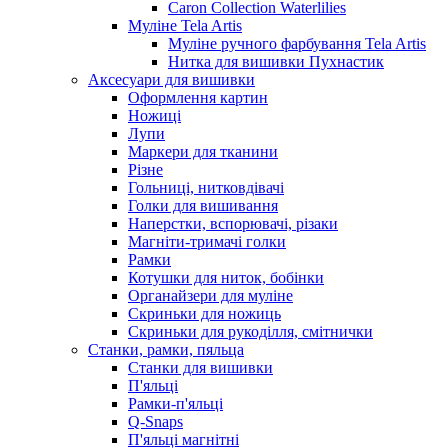
Caron Collection Waterlilies
Муліне Tela Artis
Муліне ручного фарбування Tela Artis
Нитка для вишивки Пухнастик
Аксесуари для вишивки
Оформлення картин
Ножиці
Лупи
Маркери для тканини
Різне
Гольниці, нитковдівачі
Голки для вишивання
Наперстки, вспорювачі, різаки
Магніти-тримачі голки
Рамки
Котушки для ниток, бобінки
Органайзери для муліне
Скриньки для ножиць
Скриньки для рукоділля, смітнички
Станки, рамки, пяльца
Станки для вишивки
П'яльці
Рамки-п'яльці
Q-Snaps
П'яльці магнітні