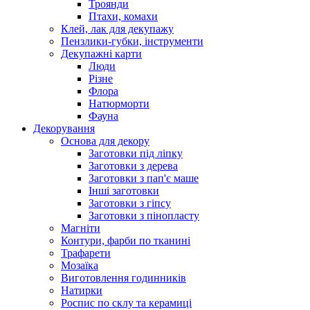
Троянди
Птахи, комахи
Клей, лак для декупажу
Пензлики-губки, інструменти
Декупажні карти
Люди
Різне
Флора
Натюрморти
Фауна
Декорування
Основа для декору
Заготовки під ліпку
Заготовки з дерева
Заготовки з пап'є маше
Інші заготовки
Заготовки з гіпсу
Заготовки з пінопласту
Магніти
Контури, фарби по тканині
Трафарети
Мозаїка
Виготовлення годинників
Натирки
Роспис по склу та керамиці