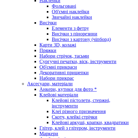
Наклейки
Фольговані
Об'ємні наклейки
Звичайні наклейки
Висічки
Елементи з фетру
Висічки з пінорезини
Висічки з картону (чіпборд)
Карти 3D, колажі
Пряжки
Набори стрічок, тасьми
Сургучні печатки, віск, інструменти
Об'ємні прикраси
Декоративні прищепки
Набори прикрас
Аксесуари, матеріали
Анкери, кутики для фото *
Клейові матеріали
Клейові пістолети, стержні,
інструменти
Клеї різного призначення
Скотч, клейкі стрічки
Клейові аркуші, крапки, квадратики
Глітер, клей з глітером, інструменти
Маркери