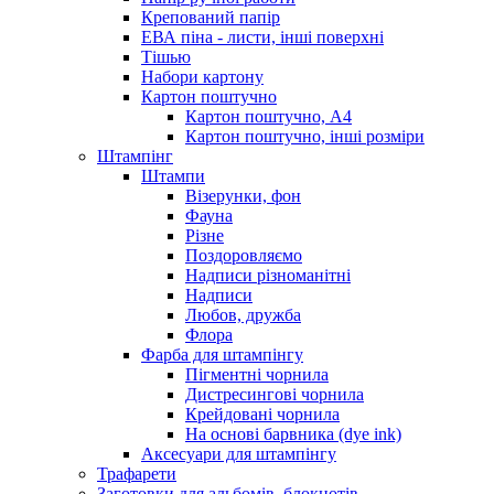
Крепований папір
ЕВА піна - листи, інші поверхні
Тішью
Набори картону
Картон поштучно
Картон поштучно, А4
Картон поштучно, інші розміри
Штампінг
Штампи
Візерунки, фон
Фауна
Різне
Поздоровляємо
Надписи різноманітні
Надписи
Любов, дружба
Флора
Фарба для штампінгу
Пігментні чорнила
Дистресингові чорнила
Крейдовані чорнила
На основі барвника (dye ink)
Аксесуари для штампінгу
Трафарети
Заготовки для альбомів, блокнотів