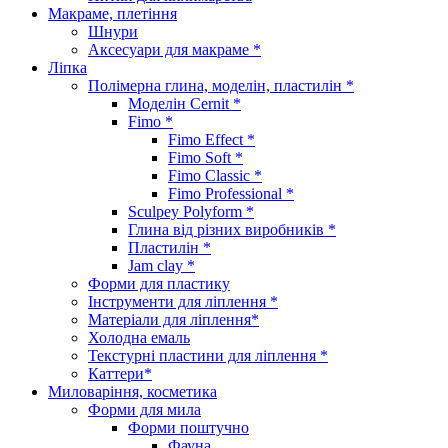
Макраме, плетіння
Шнури
Аксесуари для макраме *
Ліпка
Полімерна глина, моделін, пластилін *
Моделін Cernit *
Fimo *
Fimo Effect *
Fimo Soft *
Fimo Classic *
Fimo Professional *
Sculpey Polyform *
Глина від різних виробників *
Пластилін *
Jam clay *
Форми для пластику
Інструменти для ліплення *
Матеріали для ліплення*
Холодна емаль
Текстурні пластини для ліплення *
Каттери*
Миловаріння, косметика
Форми для мила
Форми поштучно
Фауна