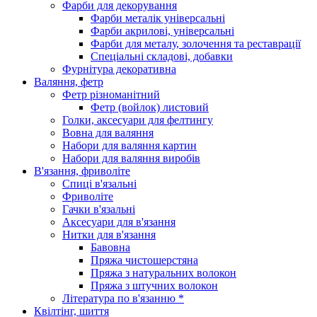
Фарби для декорування
Фарби металік універсальні
Фарби акрилові, універсальні
Фарби для металу, золочення та реставрації
Спеціальні складові, добавки
Фурнітура декоративна
Валяння, фетр
Фетр різноманітний
Фетр (войлок) листовий
Голки, аксесуари для фелтингу
Вовна для валяння
Набори для валяння картин
Набори для валяння виробів
В'язання, фриволіте
Спиці в'язальні
Фриволіте
Гачки в'язальні
Аксесуари для в'язання
Нитки для в'язання
Бавовна
Пряжа чистошерстяна
Пряжа з натуральних волокон
Пряжа з штучних волокон
Література по в'язанню *
Квілтінг, шиття