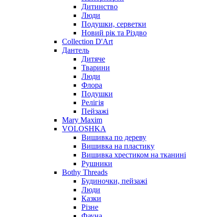
Дитинство
Люди
Подушки, серветки
Новий рік та Різдво
Collection D'Art
Дантель
Дитяче
Тварини
Люди
Флора
Подушки
Релігія
Пейзажі
Mary Maxim
VOLOSHKA
Вишивка по дереву
Вишивка на пластику
Вишивка хрестиком на тканині
Рушники
Bothy Threads
Будиночки, пейзажі
Люди
Казки
Різне
Фауна