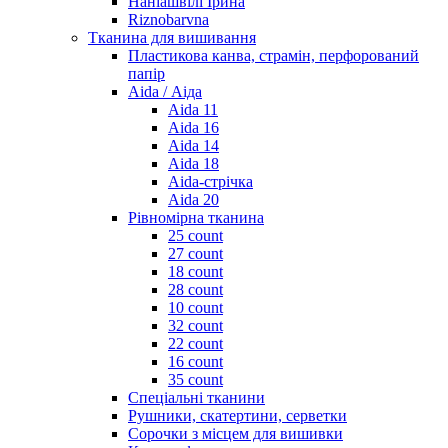
Наніашвілі Ірина
Riznobarvna
Тканина для вишивання
Пластикова канва, страмін, перфорований
папір
Aida / Аіда
Aida 11
Aida 16
Aida 14
Aida 18
Aida-стрічка
Aida 20
Рівномірна тканина
25 count
27 count
18 count
28 count
10 count
32 count
22 count
16 count
35 count
Спеціальні тканини
Рушники, скатертини, серветки
Сорочки з місцем для вишивки