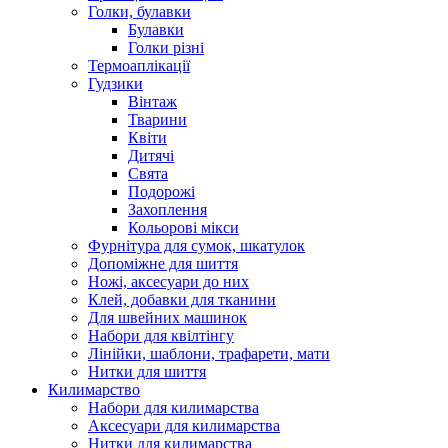
Голки, булавки
Булавки
Голки різні
Термоаплікації
Гудзики
Вінтаж
Тварини
Квіти
Дитячі
Свята
Подорожі
Захоплення
Кольорові мікси
Фурнітура для сумок, шкатулок
Допоміжне для шиття
Ножі, аксесуари до них
Клей, добавки для тканини
Для швейних машинок
Набори для квілтінгу
Лінійки, шаблони, трафарети, мати
Нитки для шиття
Килимарство
Набори для килимарства
Аксесуари для килимарства
Нитки для килимарства