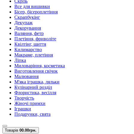
Скрізь
Все для вишивки
Бісер, бісероплетіння
Скрапбукінг
Декупаж
Декорування
Валяння, фетр
Плетіння, фриволіте
Квілтінг, шиття
Килимарство
Макраме, плетіння
Ліпка
Миловаріння, косметика
Виготовлення свічок
Малювання
М'яка іграшка, ляльки
Кулінарний розділ
Флористика, весілля
Творчість
Жіночі примхи
Іграшки
Подарунки, свята
Товарів
0
0.00грн.