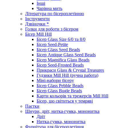
Інші
Чарівна мить
Література по бісероплетінню
Інструменти
Дзвіночки *
Голки для роботи з бісером
Бісер Mill Hill
Бісер Glass Size 6/0 та 8/0
Бісер Seed-Petite
Бісер Glass Seed Beads
Бісер Antique Glass Seed Beads
Бісер Magnifica Glass Beads
Бісер Seed-Frosted Beads
Прикраси Glass & Crystal Treasures
Гудзики Mill Hill (ручна работа)
Міні-набори бісеру
Бісер Glass Pebble Beads
Бісер Glass Bugle Beads
Карти кольорів та трежерсів Mill Hill
Бісер, що світиться у темряві
Паєтки
Шнури, дріт, нитка-гумка, мононитка
Дріт
Нитка-гумка, мононитка
Фурнітура для бісероплетіння