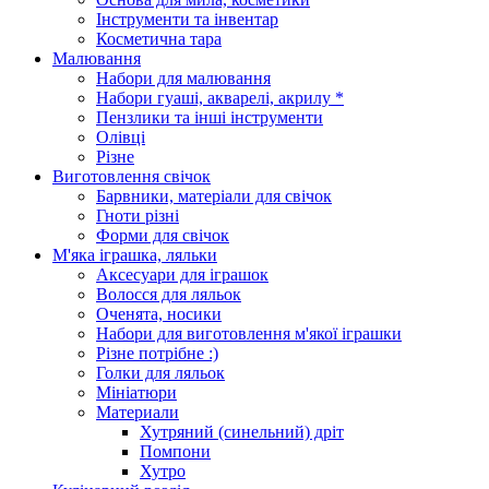
Інструменти та інвентар
Косметична тара
Малювання
Набори для малювання
Набори гуаші, акварелі, акрилу *
Пензлики та інші інструменти
Олівці
Різне
Виготовлення свічок
Барвники, матеріали для свічок
Гноти різні
Форми для свічок
М'яка іграшка, ляльки
Аксесуари для іграшок
Волосся для ляльок
Оченята, носики
Набори для виготовлення м'якої іграшки
Різне потрібне :)
Голки для ляльок
Мініатюри
Материали
Хутряний (синельний) дріт
Помпони
Хутро