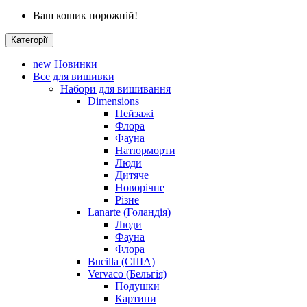
Ваш кошик порожній!
Категорії
new
Новинки
Все для вишивки
Набори для вишивання
Dimensions
Пейзажі
Флора
Фауна
Натюрморти
Люди
Дитяче
Новорічне
Різне
Lanarte (Голандія)
Люди
Фауна
Флора
Bucilla (США)
Vervaco (Бельгія)
Подушки
Картини