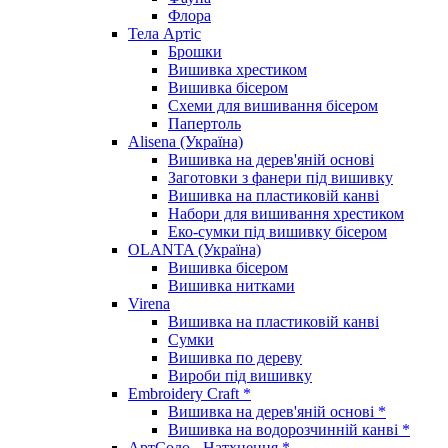
Флора
Тела Артіс
Брошки
Вишивка хрестиком
Вишивка бісером
Схеми для вишивання бісером
Папертоль
Alisena (Україна)
Вишивка на дерев'яній основі
Заготовки з фанери під вишивку
Вишивка на пластиковій канві
Набори для вишивання хрестиком
Еко-сумки під вишивку бісером
OLANTA (Україна)
Вишивка бісером
Вишивка нитками
Virena
Вишивка на пластиковій канві
Сумки
Вишивка по дереву
Вироби під вишивку
Embroidery Craft *
Вишивка на дерев'яній основі *
Вишивка на водорозчинній канві *
АртСоло - Натхнення *