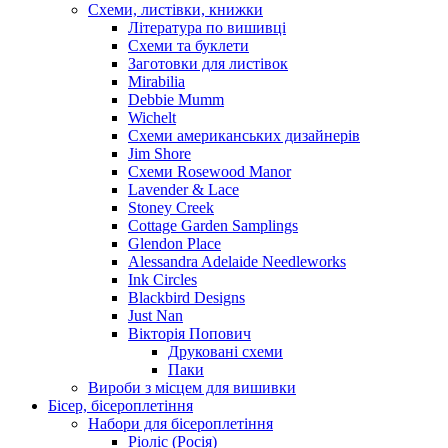
Схеми, листівки, книжки
Література по вишивці
Схеми та буклети
Заготовки для листівок
Mirabilia
Debbie Mumm
Wichelt
Схеми американських дизайнерів
Jim Shore
Cхеми Rosewood Manor
Lavender & Lace
Stoney Creek
Cottage Garden Samplings
Glendon Place
Alessandra Adelaide Needleworks
Ink Circles
Blackbird Designs
Just Nan
Вікторія Попович
Друковані схеми
Паки
Вироби з місцем для вишивки
Бісер, бісероплетіння
Набори для бісероплетіння
Ріоліс (Росія)