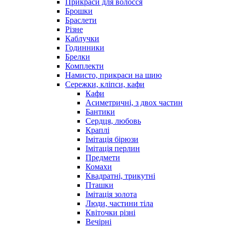
Прикраси для волосся
Брошки
Браслети
Різне
Каблучки
Годинники
Брелки
Комплекти
Намисто, прикраси на шию
Сережки, кліпси, кафи
Кафи
Асиметричні, з двох частин
Бантики
Сердця, любовь
Краплі
Імітація бірюзи
Імітація перлин
Предмети
Комахи
Квадратні, трикутні
Пташки
Імітація золота
Люди, частини тіла
Квіточки різні
Вечірні