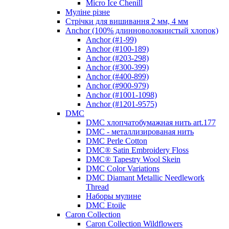
Micro Ice Chenill
Муліне різне
Стрічки для вишивання 2 мм, 4 мм
Anchor (100% длинноволокнистый хлопок)
Anchor (#1-99)
Anchor (#100-189)
Anchor (#203-298)
Anchor (#300-399)
Anchor (#400-899)
Anchor (#900-979)
Anchor (#1001-1098)
Anchor (#1201-9575)
DMC
DMC хлопчатобумажная нить art.177
DMC - металлизированая нить
DMC Perle Cotton
DMC® Satin Embroidery Floss
DMC® Tapestry Wool Skein
DMC Color Variations
DMC Diamant Metallic Needlework
Thread
Наборы мулине
DMC Etoile
Caron Collection
Caron Collection Wildflowers