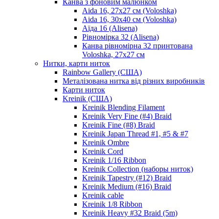
Канва з фоновим малюнком
Aida 16, 27х27 см (Voloshka)
Aida 16, 30х40 см (Voloshka)
Аїда 16 (Alisena)
Рівномірка 32 (Alisena)
Канва рівномірна 32 принтована
Voloshka, 27х27 см
Нитки, карти ниток
Rainbow Gallery (США)
Металізована нитка від різних виробників
Карти ниток
Kreinik (США)
Kreinik Blending Filament
Kreinik Very Fine (#4) Braid
Kreinik Fine (#8) Braid
Kreinik Japan Thread #1, #5 & #7
Kreinik Ombre
Kreinik Cord
Kreinik 1/16 Ribbon
Kreinik Collection (наборы ниток)
Kreinik Tapestry (#12) Braid
Kreinik Medium (#16) Braid
Kreinik cable
Kreinik 1/8 Ribbon
Kreinik Heavy #32 Braid (5m)