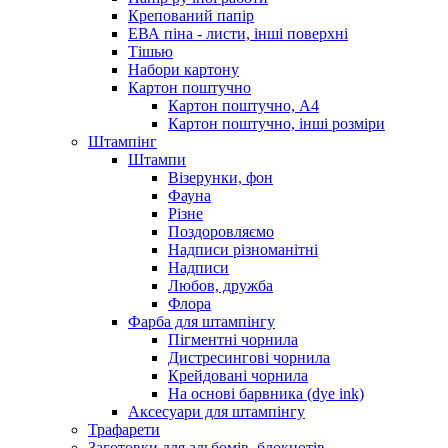
Крепований папір
ЕВА піна - листи, інші поверхні
Тішью
Набори картону
Картон поштучно
Картон поштучно, А4
Картон поштучно, інші розміри
Штампінг
Штампи
Візерунки, фон
Фауна
Різне
Поздоровляємо
Надписи різноманітні
Надписи
Любов, дружба
Флора
Фарба для штампінгу
Пігментні чорнила
Дистресингові чорнила
Крейдовані чорнила
На основі барвника (dye ink)
Аксесуари для штампінгу
Трафарети
Заготовки для альбомів, блокнотів