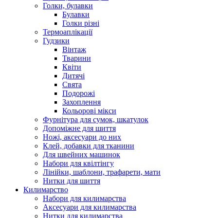
Голки, булавки
Булавки
Голки різні
Термоаплікації
Гудзики
Вінтаж
Тварини
Квіти
Дитячі
Свята
Подорожі
Захоплення
Кольорові мікси
Фурнітура для сумок, шкатулок
Допоміжне для шиття
Ножі, аксесуари до них
Клей, добавки для тканини
Для швейних машинок
Набори для квілтінгу
Лінійки, шаблони, трафарети, мати
Нитки для шиття
Килимарство
Набори для килимарства
Аксесуари для килимарства
Нитки для килимарства