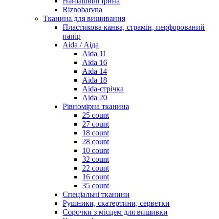
Наніашвілі Ірина
Riznobarvna
Тканина для вишивання
Пластикова канва, страмін, перфорований
папір
Aida / Аіда
Aida 11
Aida 16
Aida 14
Aida 18
Aida-стрічка
Aida 20
Рівномірна тканина
25 count
27 count
18 count
28 count
10 count
32 count
22 count
16 count
35 count
Спеціальні тканини
Рушники, скатертини, серветки
Сорочки з місцем для вишивки