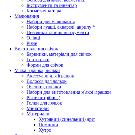
Інструменти та інвентар
Косметична тара
Малювання
Набори для малювання
Набори гуаші, акварелі, акрилу *
Пензлики та інші інструменти
Олівці
Різне
Виготовлення свічок
Барвники, матеріали для свічок
Гноти різні
Форми для свічок
М'яка іграшка, ляльки
Аксесуари для іграшок
Волосся для ляльок
Оченята, носики
Набори для виготовлення м'якої іграшки
Різне потрібне :)
Голки для ляльок
Мініатюри
Материали
Хутряний (синельний) дріт
Помпони
Хутро