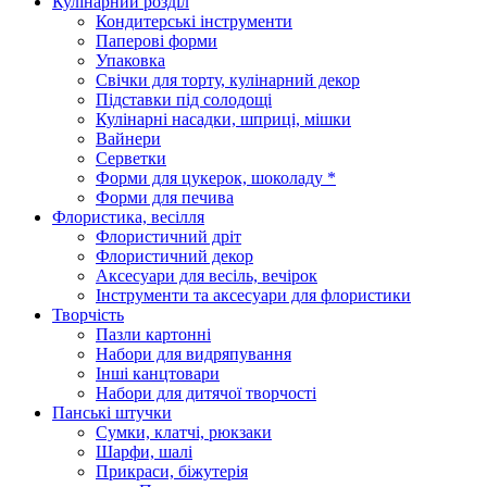
Кулінарний розділ
Кондитерські інструменти
Паперові форми
Упаковка
Свічки для торту, кулінарний декор
Підставки під солодощі
Кулінарні насадки, шприці, мішки
Вайнери
Серветки
Форми для цукерок, шоколаду *
Форми для печива
Флористика, весілля
Флористичний дріт
Флористичний декор
Аксесуари для весіль, вечірок
Інструменти та аксесуари для флористики
Творчість
Пазли картонні
Набори для видряпування
Інші канцтовари
Набори для дитячої творчості
Панські штучки
Сумки, клатчі, рюкзаки
Шарфи, шалі
Прикраси, біжутерія