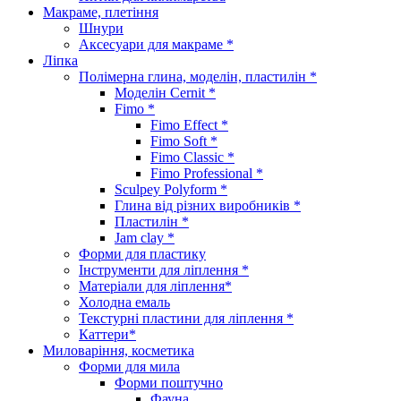
Макраме, плетіння
Шнури
Аксесуари для макраме *
Ліпка
Полімерна глина, моделін, пластилін *
Моделін Cernit *
Fimo *
Fimo Effect *
Fimo Soft *
Fimo Classic *
Fimo Professional *
Sculpey Polyform *
Глина від різних виробників *
Пластилін *
Jam clay *
Форми для пластику
Інструменти для ліплення *
Матеріали для ліплення*
Холодна емаль
Текстурні пластини для ліплення *
Каттери*
Миловаріння, косметика
Форми для мила
Форми поштучно
Фауна