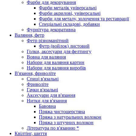
Фарби для декорування
Фарби металік універсальні
Фарби акрилові, універсальні
Фарби для металу, золочення та реставрації
Спеціальні складові, добавки
Фурнітура декоративна
Валяння, фетр
Фетр різноманітний
Фетр (войлок) листовий
Голки, аксесуари для фелтингу
Вовна для валяння
Набори для валяння картин
Набори для валяння виробів
В'язання, фриволіте
Спиці в'язальні
Фриволіте
Гачки в'язальні
Аксесуари для в'язання
Нитки для в'язання
Бавовна
Пряжа чистошерстяна
Пряжа з натуральних волокон
Пряжа з штучних волокон
Література по в'язанню *
Квілтінг, шиття