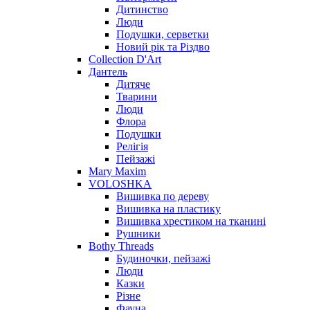
Дитинство
Люди
Подушки, серветки
Новий рік та Різдво
Collection D'Art
Дантель
Дитяче
Тварини
Люди
Флора
Подушки
Релігія
Пейзажі
Mary Maxim
VOLOSHKA
Вишивка по дереву
Вишивка на пластику
Вишивка хрестиком на тканині
Рушники
Bothy Threads
Будиночки, пейзажі
Люди
Казки
Різне
Фауна