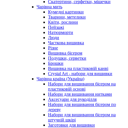
Скатертини, серфетки, мішечки
Чарiвна мить
Кумедні картинки
Тварини, метелики
Квіти, рослини
Пейзажі
Натюрморти
Люди
Часткова вишивка
Різне
Вишивка бісером
Подушки, серветки
Брошки
Вишивка на пластиковій канві
Crystal Art - набори для вишивки
Чарівна країна (Україна)
Набори для вишивання бісером на
пластиковій основі
Набори для вишивання нитками
Аксесуари для рукоділля
Набори для вишивання бісером по
дереву
Набори для вишивання бісером на
штучній шкірі
Заготовки для вишивки