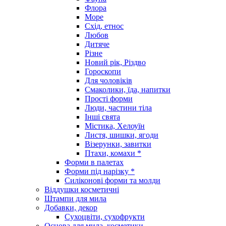
Флора
Море
Схід, етнос
Любов
Дитяче
Різне
Новий рік, Різдво
Гороскопи
Для чоловіків
Смаколики, їда, напитки
Прості форми
Люди, частини тіла
Інші свята
Містика, Хелоуїн
Листя, шишки, ягоди
Візерунки, завитки
Птахи, комахи *
Форми в палетах
Форми під нарізку *
Силіконові форми та молди
Віддушки косметичні
Штампи для мила
Добавки, декор
Сухоцвіти, сухофрукти
Основа для мила, косметики