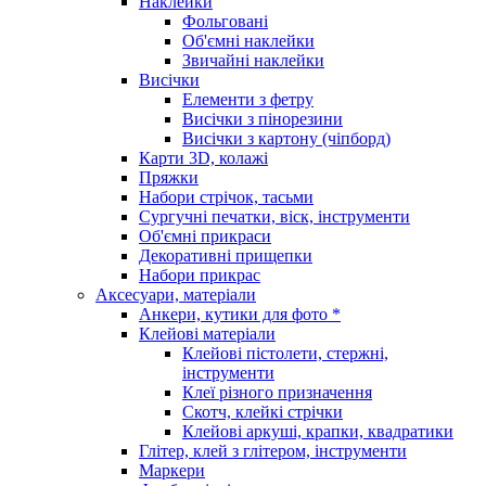
Наклейки
Фольговані
Об'ємні наклейки
Звичайні наклейки
Висічки
Елементи з фетру
Висічки з пінорезини
Висічки з картону (чіпборд)
Карти 3D, колажі
Пряжки
Набори стрічок, тасьми
Сургучні печатки, віск, інструменти
Об'ємні прикраси
Декоративні прищепки
Набори прикрас
Аксесуари, матеріали
Анкери, кутики для фото *
Клейові матеріали
Клейові пістолети, стержні,
інструменти
Клеї різного призначення
Скотч, клейкі стрічки
Клейові аркуші, крапки, квадратики
Глітер, клей з глітером, інструменти
Маркери