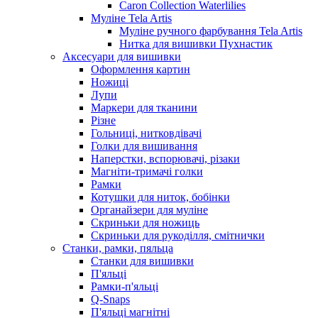
Caron Collection Waterlilies
Муліне Tela Artis
Муліне ручного фарбування Tela Artis
Нитка для вишивки Пухнастик
Аксесуари для вишивки
Оформлення картин
Ножиці
Лупи
Маркери для тканини
Різне
Гольниці, нитковдівачі
Голки для вишивання
Наперстки, вспорювачі, різаки
Магніти-тримачі голки
Рамки
Котушки для ниток, бобінки
Органайзери для муліне
Скриньки для ножиць
Скриньки для рукоділля, смітнички
Станки, рамки, пяльца
Станки для вишивки
П'яльці
Рамки-п'яльці
Q-Snaps
П'яльці магнітні