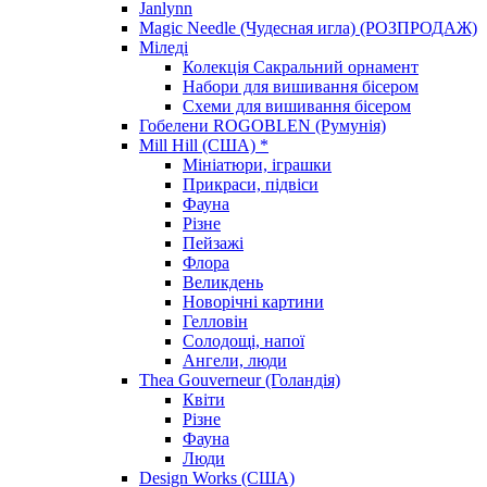
Janlynn
Magic Needle (Чудесная игла) (РОЗПРОДАЖ)
Міледі
Колекція Сакральний орнамент
Набори для вишивання бісером
Схеми для вишивання бісером
Гобелени ROGOBLEN (Румунія)
Mill Hill (США) *
Мініатюри, іграшки
Прикраси, підвіси
Фауна
Різне
Пейзажі
Флора
Великдень
Новорічні картини
Гелловін
Солодощі, напої
Ангели, люди
Thea Gouverneur (Голандія)
Квіти
Різне
Фауна
Люди
Design Works (США)