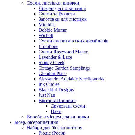
Схеми, листівки, книжки
Література по вишивці
Схеми та буклети
Заготовки для листівок
Mirabilia
Debbie Mumm
Wichelt
Схеми американських дизайнерів
Jim Shore
Cхеми Rosewood Manor
Lavender & Lace
Stoney Creek
Cottage Garden Samplings
Glendon Place
Alessandra Adelaide Needleworks
Ink Circles
Blackbird Designs
Just Nan
Вікторія Попович
Друковані схеми
Паки
Вироби з місцем для вишивки
Бісер, бісероплетіння
Набори для бісероплетіння
Ріоліс (Росія)