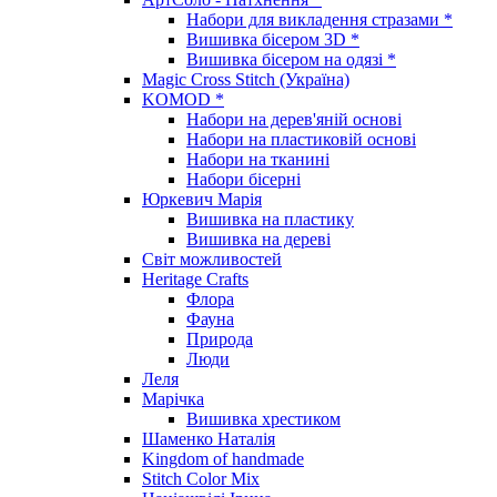
Набори для викладення стразами *
Вишивка бісером 3D *
Вишивка бісером на одязі *
Magic Cross Stitch (Україна)
KOMOD *
Набори на дерев'яній основі
Набори на пластиковій основі
Набори на тканині
Набори бісерні
Юркевич Марія
Вишивка на пластику
Вишивка на дереві
Світ можливостей
Heritage Crafts
Флора
Фауна
Природа
Люди
Леля
Марічка
Вишивка хрестиком
Шаменко Наталія
Kingdom of handmade
Stitch Color Mix