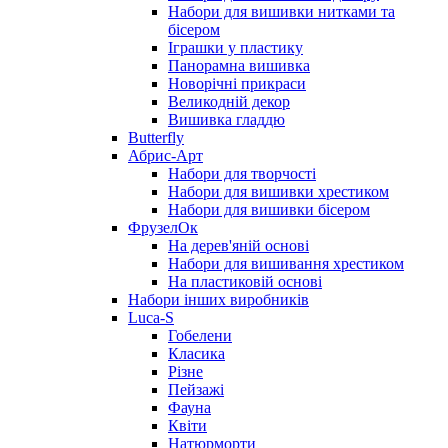
Набори для вишивки нитками та
бісером
Іграшки у пластику
Панорамна вишивка
Новорічні прикраси
Великодній декор
Вишивка гладдю
Butterfly
Абрис-Арт
Набори для творчості
Набори для вишивки хрестиком
Набори для вишивки бісером
ФрузелОк
На дерев'яній основі
Набори для вишивання хрестиком
На пластиковій основі
Набори інших виробників
Luca-S
Гобелени
Класика
Різне
Пейзажі
Фауна
Квіти
Натюрморти