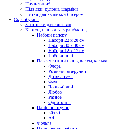
Намистини*
Підвіски, кулони, шарміки
Нитки для вышивки бисером
Скрапбукінг
Заготовки для листівок
Картон, папір для скрапбукінгу
Набори паперу
Набори 22 х 28 см
Набори 30 х 30 см
Набори 12 х 17 см
Набори інші
Пергаментний папір, велум, калька
Флора
Розводи, візерунки
Дитяча тема
Фауна
Чорно-білий
Любов
Разное
Однотонна
Папір поштучно
30х30
А4
Фольга
Папір ручної работи