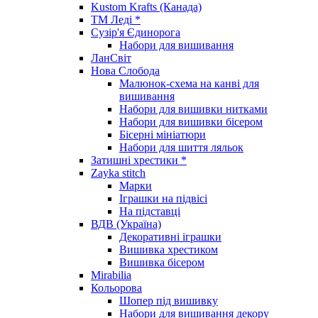
Kustom Krafts (Канада)
ТМ Леді *
Сузір'я Єдинорога
Набори для вишивання
ЛанСвіт
Нова Слобода
Малюнок-схема на канві для
вишивання
Набори для вишивки нитками
Набори для вишивки бісером
Бісерні мініатюри
Набори для шиття ляльок
Затишні хрестики *
Zayka stitch
Марки
Іграшки на підвісі
На підставці
ВДВ (Україна)
Декоративні іграшки
Вишивка хрестиком
Вишивка бісером
Mirabilia
Кольорова
Шопер під вишивку
Набори для вишивання декору