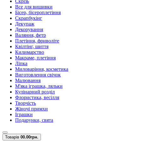
Скрізь
Все для вишивки
Бісер, бісероплетіння
Скрапбукінг
Декупаж
Декорування
Валяння, фетр
Плетіння, фриволіте
Квілтінг, шиття
Килимарство
Макраме, плетіння
Ліпка
Миловаріння, косметика
Виготовлення свічок
Малювання
М'яка іграшка, ляльки
Кулінарний розділ
Флористика, весілля
Творчість
Жіночі примхи
Іграшки
Подарунки, свята
Товарів
0
0.00грн.