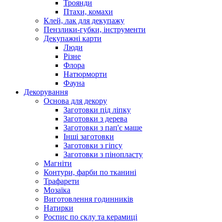
Троянди
Птахи, комахи
Клей, лак для декупажу
Пензлики-губки, інструменти
Декупажні карти
Люди
Різне
Флора
Натюрморти
Фауна
Декорування
Основа для декору
Заготовки під ліпку
Заготовки з дерева
Заготовки з пап'є маше
Інші заготовки
Заготовки з гіпсу
Заготовки з пінопласту
Магніти
Контури, фарби по тканині
Трафарети
Мозаїка
Виготовлення годинників
Натирки
Роспис по склу та керамиці