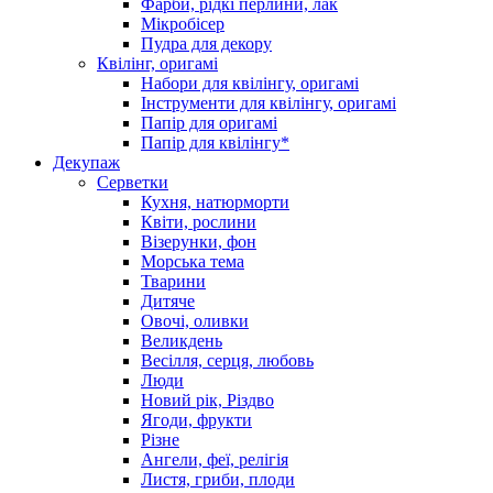
Фарби, рідкі перлини, лак
Мікробісер
Пудра для декору
Квілінг, оригамі
Набори для квілінгу, оригамі
Інструменти для квілінгу, оригамі
Папір для оригамі
Папір для квілінгу*
Декупаж
Серветки
Кухня, натюрморти
Квіти, рослини
Візерунки, фон
Морська тема
Тварини
Дитяче
Овочі, оливки
Великдень
Весілля, серця, любовь
Люди
Новий рік, Різдво
Ягоди, фрукти
Різне
Ангели, феї, релігія
Листя, гриби, плоди