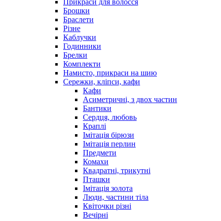
Прикраси для волосся
Брошки
Браслети
Різне
Каблучки
Годинники
Брелки
Комплекти
Намисто, прикраси на шию
Сережки, кліпси, кафи
Кафи
Асиметричні, з двох частин
Бантики
Сердця, любовь
Краплі
Імітація бірюзи
Імітація перлин
Предмети
Комахи
Квадратні, трикутні
Пташки
Імітація золота
Люди, частини тіла
Квіточки різні
Вечірні