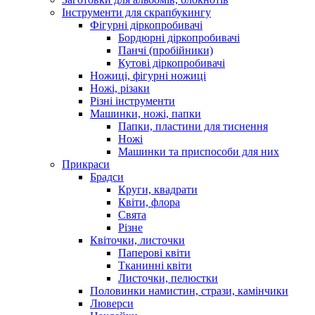
Інструменти для скрапбукингу
Фігурні діркопробивачі
Бордюрні діркопробивачі
Панчі (пробійники)
Кутові діркопробивачі
Ножиці, фігурні ножиці
Ножі, різаки
Різні інструменти
Машинки, ножі, папки
Папки, пластини для тиснення
Ножі
Машинки та приспособи для них
Прикраси
Брадси
Круги, квадрати
Квіти, флора
Свята
Різне
Квіточки, листочки
Паперові квіти
Тканинні квіти
Листочки, пелюстки
Половинки намистин, стрази, камінчики
Люверси