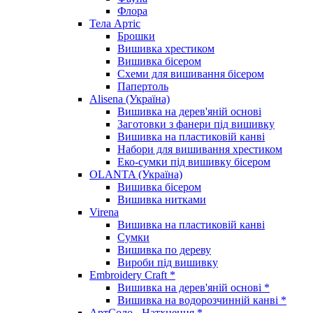
Флора
Тела Артіс
Брошки
Вишивка хрестиком
Вишивка бісером
Схеми для вишивання бісером
Папертоль
Alisena (Україна)
Вишивка на дерев'яній основі
Заготовки з фанери під вишивку
Вишивка на пластиковій канві
Набори для вишивання хрестиком
Еко-сумки під вишивку бісером
OLANTA (Україна)
Вишивка бісером
Вишивка нитками
Virena
Вишивка на пластиковій канві
Сумки
Вишивка по дереву
Вироби під вишивку
Embroidery Craft *
Вишивка на дерев'яній основі *
Вишивка на водорозчинній канві *
АртСоло - Натхнення *