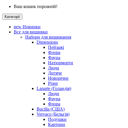
Ваш кошик порожній!
Категорії
new
Новинки
Все для вишивки
Набори для вишивання
Dimensions
Пейзажі
Флора
Фауна
Натюрморти
Люди
Дитяче
Новорічне
Різне
Lanarte (Голандія)
Люди
Фауна
Флора
Bucilla (США)
Vervaco (Бельгія)
Подушки
Картини