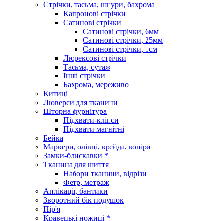
Стрічки, тасьма, шнури, бахрома
Капронові стрічки
Сатинові стрічки
Сатинові стрічки, 6мм
Сатинові стрічки, 25мм
Сатинові стрічки, 1см
Люрексові стрічки
Тасьма, сутаж
Інші стрічки
Бахрома, мереживо
Китиці
Люверси для тканини
Шторна фурнітура
Підхвати-кліпси
Підхвати магнітні
Бейка
Маркери, олівці, крейда, копіри
Замки-блискавки *
Тканина для шиття
Набори тканини, відрізи
Фетр, метраж
Аплікації, бантики
Зворотний бік подушок
Пір'я
Кравецькі ножиці *