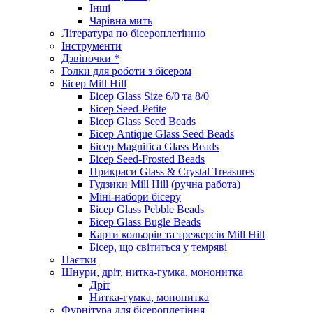
Інші
Чарівна мить
Література по бісероплетінню
Інструменти
Дзвіночки *
Голки для роботи з бісером
Бісер Mill Hill
Бісер Glass Size 6/0 та 8/0
Бісер Seed-Petite
Бісер Glass Seed Beads
Бісер Antique Glass Seed Beads
Бісер Magnifica Glass Beads
Бісер Seed-Frosted Beads
Прикраси Glass & Crystal Treasures
Гудзики Mill Hill (ручна работа)
Міні-набори бісеру
Бісер Glass Pebble Beads
Бісер Glass Bugle Beads
Карти кольорів та трежерсів Mill Hill
Бісер, що світиться у темряві
Паєтки
Шнури, дріт, нитка-гумка, мононитка
Дріт
Нитка-гумка, мононитка
Фурнітура для бісероплетіння