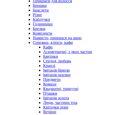
Прикраси для волосся
Брошки
Браслети
Різне
Каблучки
Годинники
Брелки
Комплекти
Намисто, прикраси на шию
Сережки, кліпси, кафи
Кафи
Асиметричні, з двох частин
Бантики
Сердця, любовь
Краплі
Імітація бірюзи
Імітація перлин
Предмети
Комахи
Квадратні, трикутні
Пташки
Імітація золота
Люди, частини тіла
Квіточки різні
Вечірні