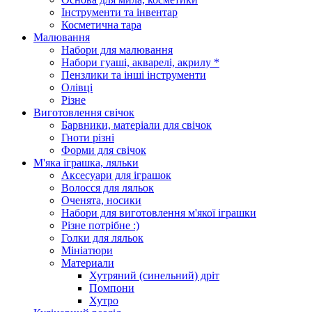
Інструменти та інвентар
Косметична тара
Малювання
Набори для малювання
Набори гуаші, акварелі, акрилу *
Пензлики та інші інструменти
Олівці
Різне
Виготовлення свічок
Барвники, матеріали для свічок
Гноти різні
Форми для свічок
М'яка іграшка, ляльки
Аксесуари для іграшок
Волосся для ляльок
Оченята, носики
Набори для виготовлення м'якої іграшки
Різне потрібне :)
Голки для ляльок
Мініатюри
Материали
Хутряний (синельний) дріт
Помпони
Хутро