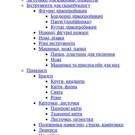
Інструменти для скрапбукингу
Фігурні діркопробивачі
Бордюрні діркопробивачі
Панчі (пробійники)
Кутові діркопробивачі
Ножиці, фігурні ножиці
Ножі, різаки
Різні інструменти
Машинки, ножі, папки
Папки, пластини для тиснення
Ножі
Машинки та приспособи для них
Прикраси
Брадси
Круги, квадрати
Квіти, флора
Свята
Різне
Квіточки, листочки
Паперові квіти
Тканинні квіти
Листочки, пелюстки
Половинки намистин, стрази, камінчики
Люверси