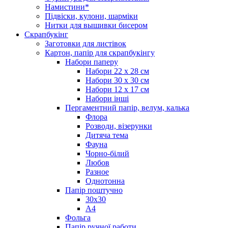
Намистини*
Підвіски, кулони, шарміки
Нитки для вышивки бисером
Скрапбукінг
Заготовки для листівок
Картон, папір для скрапбукінгу
Набори паперу
Набори 22 х 28 см
Набори 30 х 30 см
Набори 12 х 17 см
Набори інші
Пергаментний папір, велум, калька
Флора
Розводи, візерунки
Дитяча тема
Фауна
Чорно-білий
Любов
Разное
Однотонна
Папір поштучно
30х30
А4
Фольга
Папір ручної работи