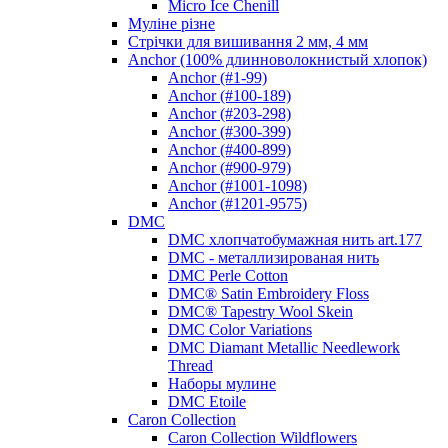
Micro Ice Chenill
Муліне різне
Стрічки для вишивання 2 мм, 4 мм
Anchor (100% длинноволокнистый хлопок)
Anchor (#1-99)
Anchor (#100-189)
Anchor (#203-298)
Anchor (#300-399)
Anchor (#400-899)
Anchor (#900-979)
Anchor (#1001-1098)
Anchor (#1201-9575)
DMC
DMC хлопчатобумажная нить art.177
DMC - металлизированая нить
DMC Perle Cotton
DMC® Satin Embroidery Floss
DMC® Tapestry Wool Skein
DMC Color Variations
DMC Diamant Metallic Needlework
Thread
Наборы мулине
DMC Etoile
Caron Collection
Caron Collection Wildflowers