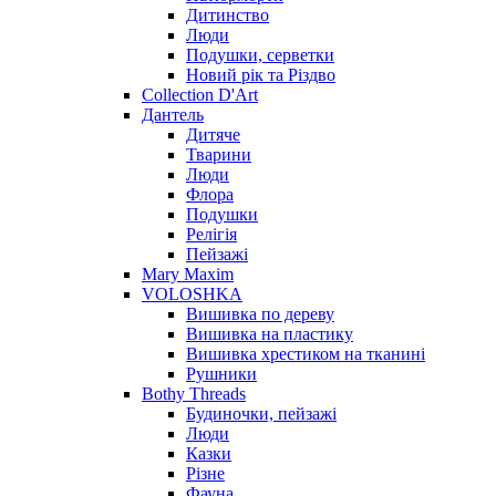
Дитинство
Люди
Подушки, серветки
Новий рік та Різдво
Collection D'Art
Дантель
Дитяче
Тварини
Люди
Флора
Подушки
Релігія
Пейзажі
Mary Maxim
VOLOSHKA
Вишивка по дереву
Вишивка на пластику
Вишивка хрестиком на тканині
Рушники
Bothy Threads
Будиночки, пейзажі
Люди
Казки
Різне
Фауна