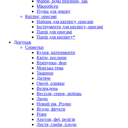
Фарби, рідкі перлини, лак
Мікробісер
Пудра для декору
Квілінг, оригамі
Набори для квілінгу, оригамі
Інструменти для квілінгу, оригамі
Папір для оригамі
Папір для квілінгу*
Декупаж
Серветки
Кухня, натюрморти
Квіти, рослини
Візерунки, фон
Морська тема
Тварини
Дитяче
Овочі, оливки
Великдень
Весілля, серця, любовь
Люди
Новий рік, Різдво
Ягоди, фрукти
Різне
Ангели, феї, релігія
Листя, гриби, плоди