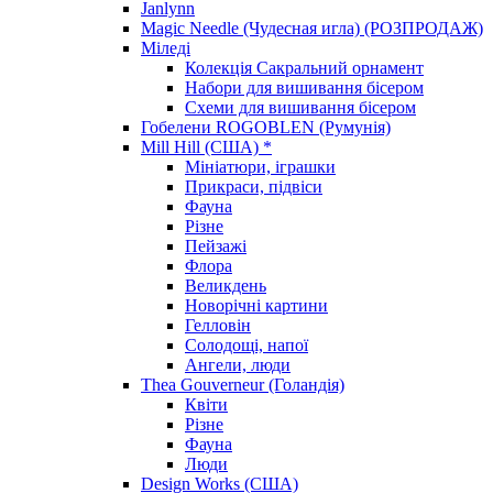
Janlynn
Magic Needle (Чудесная игла) (РОЗПРОДАЖ)
Міледі
Колекція Сакральний орнамент
Набори для вишивання бісером
Схеми для вишивання бісером
Гобелени ROGOBLEN (Румунія)
Mill Hill (США) *
Мініатюри, іграшки
Прикраси, підвіси
Фауна
Різне
Пейзажі
Флора
Великдень
Новорічні картини
Гелловін
Солодощі, напої
Ангели, люди
Thea Gouverneur (Голандія)
Квіти
Різне
Фауна
Люди
Design Works (США)