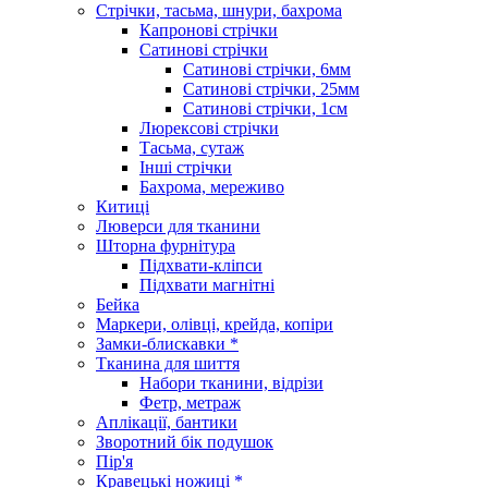
Стрічки, тасьма, шнури, бахрома
Капронові стрічки
Сатинові стрічки
Сатинові стрічки, 6мм
Сатинові стрічки, 25мм
Сатинові стрічки, 1см
Люрексові стрічки
Тасьма, сутаж
Інші стрічки
Бахрома, мереживо
Китиці
Люверси для тканини
Шторна фурнітура
Підхвати-кліпси
Підхвати магнітні
Бейка
Маркери, олівці, крейда, копіри
Замки-блискавки *
Тканина для шиття
Набори тканини, відрізи
Фетр, метраж
Аплікації, бантики
Зворотний бік подушок
Пір'я
Кравецькі ножиці *