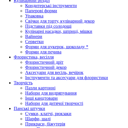
Кулінарний розділ
Кондитерські інструменти
Паперові форми
Упаковка
Свічки для торту, кулінарний декор
Підставки під солодощі
Кулінарні насадки, шприці, мішки
Вайнери
Серветки
Форми для цукерок, шоколаду *
Форми для печива
Флористика, весілля
Флористичний дріт
Флористичний декор
Аксесуари для весіль, вечірок
Інструменти та аксесуари для флористики
Творчість
Пазли картонні
Набори для видряпування
Інші канцтовари
Набори для дитячої творчості
Панські штучки
Сумки, клатчі, рюкзаки
Шарфи, шалі
Прикраси, біжутерія