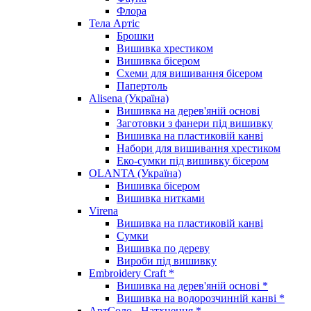
Флора
Тела Артіс
Брошки
Вишивка хрестиком
Вишивка бісером
Схеми для вишивання бісером
Папертоль
Alisena (Україна)
Вишивка на дерев'яній основі
Заготовки з фанери під вишивку
Вишивка на пластиковій канві
Набори для вишивання хрестиком
Еко-сумки під вишивку бісером
OLANTA (Україна)
Вишивка бісером
Вишивка нитками
Virena
Вишивка на пластиковій канві
Сумки
Вишивка по дереву
Вироби під вишивку
Embroidery Craft *
Вишивка на дерев'яній основі *
Вишивка на водорозчинній канві *
АртСоло - Натхнення *