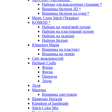
Набори для викладення стразами *
Вишивка бісером 3D *
Вишивка бісером на одязі *
Magic Cross Stitch (Україна)
KOMOD *
Набори на дерев'яній основі
Набори на пластиковій основі
Набори на тканині
Набори бісерні
Юркевич Марія
Вишивка на пластику
Вишивка на дереві
Світ можливостей
Heritage Crafts
Флора
Фауна
Природа
Люди
Леля
Марічка
Вишивка хрестиком
Шаменко Наталія
Kingdom of handmade
Stitch Color Mix