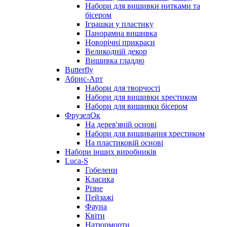
Набори для вишивки нитками та
бісером
Іграшки у пластику
Панорамна вишивка
Новорічні прикраси
Великодній декор
Вишивка гладдю
Butterfly
Абрис-Арт
Набори для творчості
Набори для вишивки хрестиком
Набори для вишивки бісером
ФрузелОк
На дерев'яній основі
Набори для вишивання хрестиком
На пластиковій основі
Набори інших виробників
Luca-S
Гобелени
Класика
Різне
Пейзажі
Фауна
Квіти
Натюрморти