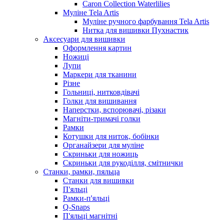
Caron Collection Waterlilies
Муліне Tela Artis
Муліне ручного фарбування Tela Artis
Нитка для вишивки Пухнастик
Аксесуари для вишивки
Оформлення картин
Ножиці
Лупи
Маркери для тканини
Різне
Гольниці, нитковдівачі
Голки для вишивання
Наперстки, вспорювачі, різаки
Магніти-тримачі голки
Рамки
Котушки для ниток, бобінки
Органайзери для муліне
Скриньки для ножиць
Скриньки для рукоділля, смітнички
Станки, рамки, пяльца
Станки для вишивки
П'яльці
Рамки-п'яльці
Q-Snaps
П'яльці магнітні