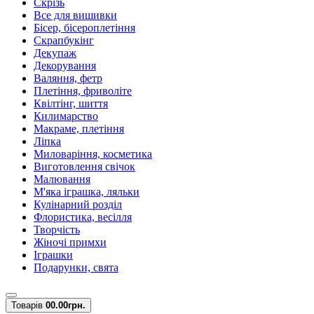
Скрізь
Все для вишивки
Бісер, бісероплетіння
Скрапбукінг
Декупаж
Декорування
Валяння, фетр
Плетіння, фриволіте
Квілтінг, шиття
Килимарство
Макраме, плетіння
Ліпка
Миловаріння, косметика
Виготовлення свічок
Малювання
М'яка іграшка, ляльки
Кулінарний розділ
Флористика, весілля
Творчість
Жіночі примхи
Іграшки
Подарунки, свята
Товарів
0
0.00грн.