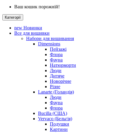
Ваш кошик порожній!
Категорії
new
Новинки
Все для вишивки
Набори для вишивання
Dimensions
Пейзажі
Флора
Фауна
Натюрморти
Люди
Дитяче
Новорічне
Різне
Lanarte (Голандія)
Люди
Фауна
Флора
Bucilla (США)
Vervaco (Бельгія)
Подушки
Картини