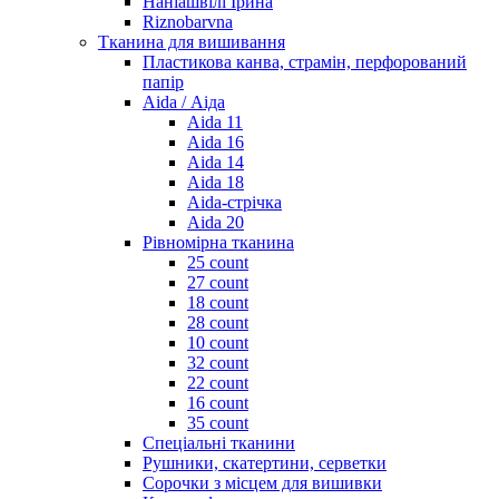
Наніашвілі Ірина
Riznobarvna
Тканина для вишивання
Пластикова канва, страмін, перфорований
папір
Aida / Аіда
Aida 11
Aida 16
Aida 14
Aida 18
Aida-стрічка
Aida 20
Рівномірна тканина
25 count
27 count
18 count
28 count
10 count
32 count
22 count
16 count
35 count
Спеціальні тканини
Рушники, скатертини, серветки
Сорочки з місцем для вишивки