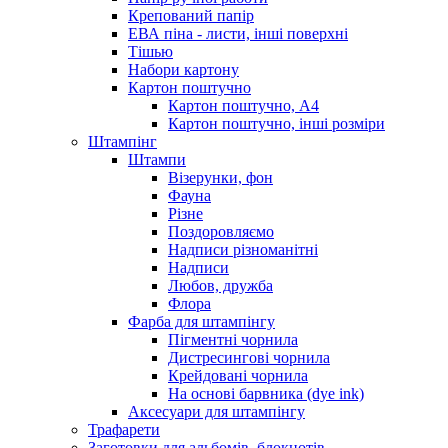
Крепований папір
ЕВА піна - листи, інші поверхні
Тішью
Набори картону
Картон поштучно
Картон поштучно, А4
Картон поштучно, інші розміри
Штампінг
Штампи
Візерунки, фон
Фауна
Різне
Поздоровляємо
Надписи різноманітні
Надписи
Любов, дружба
Флора
Фарба для штампінгу
Пігментні чорнила
Дистресингові чорнила
Крейдовані чорнила
На основі барвника (dye ink)
Аксесуари для штампінгу
Трафарети
Заготовки для альбомів, блокнотів