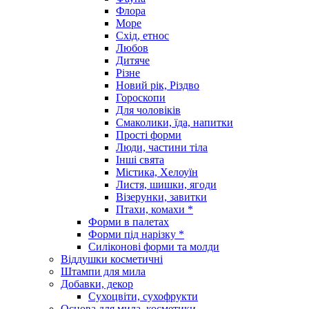
Флора
Море
Схід, етнос
Любов
Дитяче
Різне
Новий рік, Різдво
Гороскопи
Для чоловіків
Смаколики, їда, напитки
Прості форми
Люди, частини тіла
Інші свята
Містика, Хелоуїн
Листя, шишки, ягоди
Візерунки, завитки
Птахи, комахи *
Форми в палетах
Форми під нарізку *
Силіконові форми та молди
Віддушки косметичні
Штампи для мила
Добавки, декор
Сухоцвіти, сухофрукти
Основа для мила, косметики