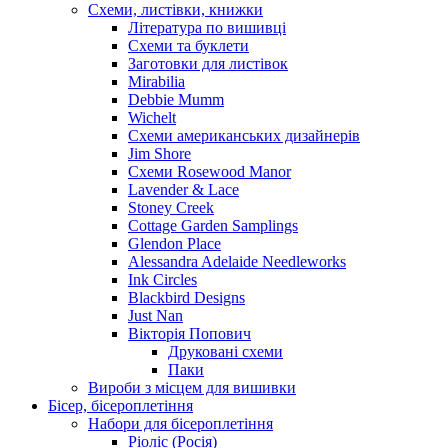
Схеми, листівки, книжки
Література по вишивці
Схеми та буклети
Заготовки для листівок
Mirabilia
Debbie Mumm
Wichelt
Схеми американських дизайнерів
Jim Shore
Cхеми Rosewood Manor
Lavender & Lace
Stoney Creek
Cottage Garden Samplings
Glendon Place
Alessandra Adelaide Needleworks
Ink Circles
Blackbird Designs
Just Nan
Вікторія Попович
Друковані схеми
Паки
Вироби з місцем для вишивки
Бісер, бісероплетіння
Набори для бісероплетіння
Ріоліс (Росія)