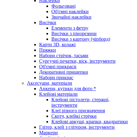
Наклейки
Фольговані
Об'ємні наклейки
Звичайні наклейки
Висічки
Елементи з фетру
Висічки з пінорезини
Висічки з картону (чіпборд)
Карти 3D, колажі
Пряжки
Набори стрічок, тасьми
Сургучні печатки, віск, інструменти
Об'ємні прикраси
Декоративні прищепки
Набори прикрас
Аксесуари, матеріали
Анкери, кутики для фото *
Клейові матеріали
Клейові пістолети, стержні,
інструменти
Клеї різного призначення
Скотч, клейкі стрічки
Клейові аркуші, крапки, квадратики
Глітер, клей з глітером, інструменти
Маркери