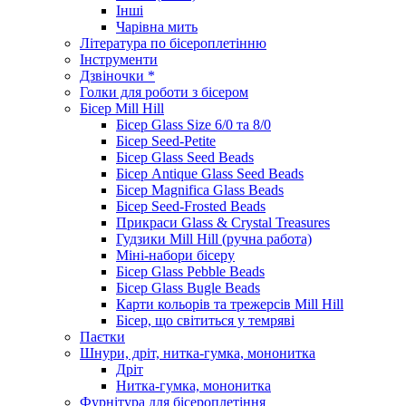
Інші
Чарівна мить
Література по бісероплетінню
Інструменти
Дзвіночки *
Голки для роботи з бісером
Бісер Mill Hill
Бісер Glass Size 6/0 та 8/0
Бісер Seed-Petite
Бісер Glass Seed Beads
Бісер Antique Glass Seed Beads
Бісер Magnifica Glass Beads
Бісер Seed-Frosted Beads
Прикраси Glass & Crystal Treasures
Гудзики Mill Hill (ручна работа)
Міні-набори бісеру
Бісер Glass Pebble Beads
Бісер Glass Bugle Beads
Карти кольорів та трежерсів Mill Hill
Бісер, що світиться у темряві
Паєтки
Шнури, дріт, нитка-гумка, мононитка
Дріт
Нитка-гумка, мононитка
Фурнітура для бісероплетіння