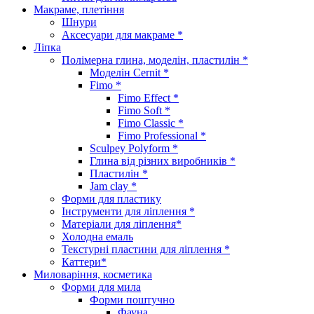
Макраме, плетіння
Шнури
Аксесуари для макраме *
Ліпка
Полімерна глина, моделін, пластилін *
Моделін Cernit *
Fimo *
Fimo Effect *
Fimo Soft *
Fimo Classic *
Fimo Professional *
Sculpey Polyform *
Глина від різних виробників *
Пластилін *
Jam clay *
Форми для пластику
Інструменти для ліплення *
Матеріали для ліплення*
Холодна емаль
Текстурні пластини для ліплення *
Каттери*
Миловаріння, косметика
Форми для мила
Форми поштучно
Фауна