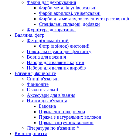
Фарби для декорування
Фарби металік універсальні
Фарби акрилові, універсальні
Фарби для металу, золочення та реставрації
Спеціальні складові, добавки
Фурнітура декоративна
Валяння, фетр
Фетр різноманітний
Фетр (войлок) листовий
Голки, аксесуари для фелтингу
Вовна для валяння
Набори для валяння картин
Набори для валяння виробів
В'язання, фриволіте
Спиці в'язальні
Фриволіте
Гачки в'язальні
Аксесуари для в'язання
Нитки для в'язання
Бавовна
Пряжа чистошерстяна
Пряжа з натуральних волокон
Пряжа з штучних волокон
Література по в'язанню *
Квілтінг, шиття