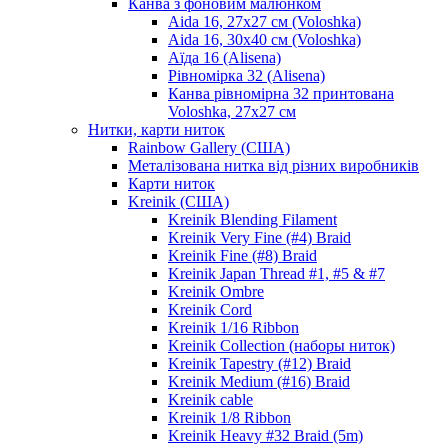
Канва з фоновим малюнком
Aida 16, 27х27 см (Voloshka)
Aida 16, 30х40 см (Voloshka)
Аїда 16 (Alisena)
Рівномірка 32 (Alisena)
Канва рівномірна 32 принтована
Voloshka, 27х27 см
Нитки, карти ниток
Rainbow Gallery (США)
Металізована нитка від різних виробників
Карти ниток
Kreinik (США)
Kreinik Blending Filament
Kreinik Very Fine (#4) Braid
Kreinik Fine (#8) Braid
Kreinik Japan Thread #1, #5 & #7
Kreinik Ombre
Kreinik Cord
Kreinik 1/16 Ribbon
Kreinik Collection (наборы ниток)
Kreinik Tapestry (#12) Braid
Kreinik Medium (#16) Braid
Kreinik cable
Kreinik 1/8 Ribbon
Kreinik Heavy #32 Braid (5m)