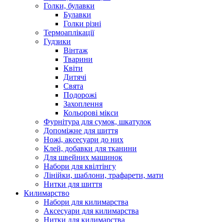
Голки, булавки
Булавки
Голки різні
Термоаплікації
Гудзики
Вінтаж
Тварини
Квіти
Дитячі
Свята
Подорожі
Захоплення
Кольорові мікси
Фурнітура для сумок, шкатулок
Допоміжне для шиття
Ножі, аксесуари до них
Клей, добавки для тканини
Для швейних машинок
Набори для квілтінгу
Лінійки, шаблони, трафарети, мати
Нитки для шиття
Килимарство
Набори для килимарства
Аксесуари для килимарства
Нитки для килимарства