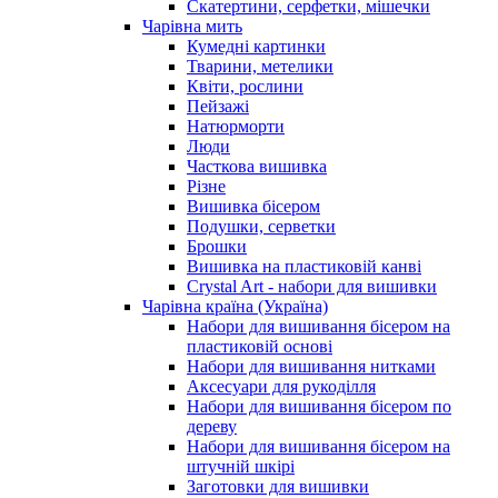
Скатертини, серфетки, мішечки
Чарiвна мить
Кумедні картинки
Тварини, метелики
Квіти, рослини
Пейзажі
Натюрморти
Люди
Часткова вишивка
Різне
Вишивка бісером
Подушки, серветки
Брошки
Вишивка на пластиковій канві
Crystal Art - набори для вишивки
Чарівна країна (Україна)
Набори для вишивання бісером на
пластиковій основі
Набори для вишивання нитками
Аксесуари для рукоділля
Набори для вишивання бісером по
дереву
Набори для вишивання бісером на
штучній шкірі
Заготовки для вишивки