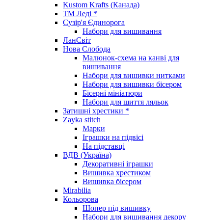
Kustom Krafts (Канада)
ТМ Леді *
Сузір'я Єдинорога
Набори для вишивання
ЛанСвіт
Нова Слобода
Малюнок-схема на канві для
вишивання
Набори для вишивки нитками
Набори для вишивки бісером
Бісерні мініатюри
Набори для шиття ляльок
Затишні хрестики *
Zayka stitch
Марки
Іграшки на підвісі
На підставці
ВДВ (Україна)
Декоративні іграшки
Вишивка хрестиком
Вишивка бісером
Mirabilia
Кольорова
Шопер під вишивку
Набори для вишивання декору