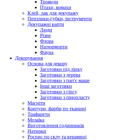
Троянди
Птахи, комахи
Клей, лак для декупажу
Пензлики-губки, інструменти
Декупажні карти
Люди
Різне
Флора
Натюрморти
Фауна
Декорування
Основа для декору
Заготовки під ліпку
Заготовки з дерева
Заготовки з пап'є маше
Інші заготовки
Заготовки з гіпсу
Заготовки з пінопласту
Магніти
Контури, фарби по тканині
Трафарети
Мозаїка
Виготовлення годинників
Натирки
Роспис по склу та керамиці