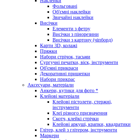
Наклейки
Фольговані
Об'ємні наклейки
Звичайні наклейки
Висічки
Елементи з фетру
Висічки з пінорезини
Висічки з картону (чіпборд)
Карти 3D, колажі
Пряжки
Набори стрічок, тасьми
Сургучні печатки, віск, інструменти
Об'ємні прикраси
Декоративні прищепки
Набори прикрас
Аксесуари, матеріали
Анкери, кутики для фото *
Клейові матеріали
Клейові пістолети, стержні,
інструменти
Клеї різного призначення
Скотч, клейкі стрічки
Клейові аркуші, крапки, квадратики
Глітер, клей з глітером, інструменти
Маркери