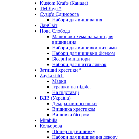
Kustom Krafts (Канада)
ТМ Леді *
Сузір'я Єдинорога
Набори для вишивання
ЛанСвіт
Нова Слобода
Малюнок-схема на канві для
вишивання
Набори для вишивки нитками
Набори для вишивки бісером
Бісерні мініатюри
Набори для шиття ляльок
Затишні хрестики *
Zayka stitch
Марки
Іграшки на підвісі
На підставці
ВДВ (Україна)
Декоративні іграшки
Вишивка хрестиком
Вишивка бісером
Mirabilia
Кольорова
Шопер під вишивку
Набори для вишивання декору