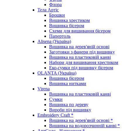
Флора
Тела Артіс
Брошки
Вишивка хрестиком
Вишивка бісером
Схеми для вишивання бісером
Папертоль
Alisena (Україна)
Вишивка на дерев'яній основі
Заготовки з фанери під вишивку
Вишивка на пластиковій канві
Набори для вишивання хрестиком
Еко-сумки під вишивку бісером
OLANTA (Україна)
Вишивка бісером
Вишивка нитками
Virena
Вишивка на пластиковій канві
Сумки
Вишивка по дереву
Вироби під вишивку
Embroidery Craft *
Вишивка на дерев'яній основі *
Вишивка на водорозчинній канві *
АртСоло - Натхнення *