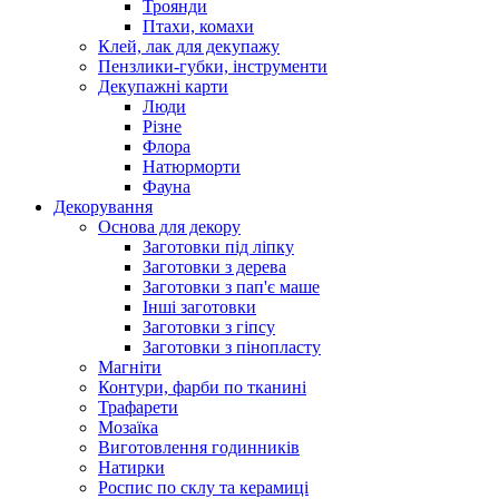
Троянди
Птахи, комахи
Клей, лак для декупажу
Пензлики-губки, інструменти
Декупажні карти
Люди
Різне
Флора
Натюрморти
Фауна
Декорування
Основа для декору
Заготовки під ліпку
Заготовки з дерева
Заготовки з пап'є маше
Інші заготовки
Заготовки з гіпсу
Заготовки з пінопласту
Магніти
Контури, фарби по тканині
Трафарети
Мозаїка
Виготовлення годинників
Натирки
Роспис по склу та керамиці