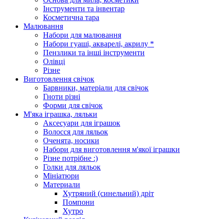
Інструменти та інвентар
Косметична тара
Малювання
Набори для малювання
Набори гуаші, акварелі, акрилу *
Пензлики та інші інструменти
Олівці
Різне
Виготовлення свічок
Барвники, матеріали для свічок
Гноти різні
Форми для свічок
М'яка іграшка, ляльки
Аксесуари для іграшок
Волосся для ляльок
Оченята, носики
Набори для виготовлення м'якої іграшки
Різне потрібне :)
Голки для ляльок
Мініатюри
Материали
Хутряний (синельний) дріт
Помпони
Хутро