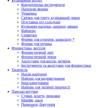
Кулінарний розділ
Кондитерські інструменти
Паперові форми
Упаковка
Свічки для торту, кулінарний декор
Підставки під солодощі
Кулінарні насадки, шприці, мішки
Вайнери
Серветки
Форми для цукерок, шоколаду *
Форми для печива
Флористика, весілля
Флористичний дріт
Флористичний декор
Аксесуари для весіль, вечірок
Інструменти та аксесуари для флористики
Творчість
Пазли картонні
Набори для видряпування
Інші канцтовари
Набори для дитячої творчості
Панські штучки
Сумки, клатчі, рюкзаки
Шарфи, шалі
Прикраси, біжутерія