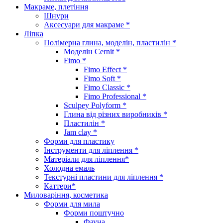
Макраме, плетіння
Шнури
Аксесуари для макраме *
Ліпка
Полімерна глина, моделін, пластилін *
Моделін Cernit *
Fimo *
Fimo Effect *
Fimo Soft *
Fimo Classic *
Fimo Professional *
Sculpey Polyform *
Глина від різних виробників *
Пластилін *
Jam clay *
Форми для пластику
Інструменти для ліплення *
Матеріали для ліплення*
Холодна емаль
Текстурні пластини для ліплення *
Каттери*
Миловаріння, косметика
Форми для мила
Форми поштучно
Фауна