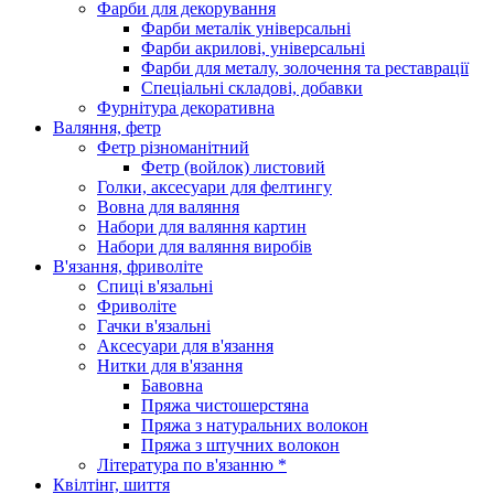
Фарби для декорування
Фарби металік універсальні
Фарби акрилові, універсальні
Фарби для металу, золочення та реставрації
Спеціальні складові, добавки
Фурнітура декоративна
Валяння, фетр
Фетр різноманітний
Фетр (войлок) листовий
Голки, аксесуари для фелтингу
Вовна для валяння
Набори для валяння картин
Набори для валяння виробів
В'язання, фриволіте
Спиці в'язальні
Фриволіте
Гачки в'язальні
Аксесуари для в'язання
Нитки для в'язання
Бавовна
Пряжа чистошерстяна
Пряжа з натуральних волокон
Пряжа з штучних волокон
Література по в'язанню *
Квілтінг, шиття