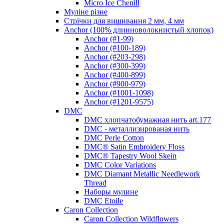
Micro Ice Chenill
Муліне різне
Стрічки для вишивання 2 мм, 4 мм
Anchor (100% длинноволокнистый хлопок)
Anchor (#1-99)
Anchor (#100-189)
Anchor (#203-298)
Anchor (#300-399)
Anchor (#400-899)
Anchor (#900-979)
Anchor (#1001-1098)
Anchor (#1201-9575)
DMC
DMC хлопчатобумажная нить art.177
DMC - металлизированая нить
DMC Perle Cotton
DMC® Satin Embroidery Floss
DMC® Tapestry Wool Skein
DMC Color Variations
DMC Diamant Metallic Needlework
Thread
Наборы мулине
DMC Etoile
Caron Collection
Caron Collection Wildflowers