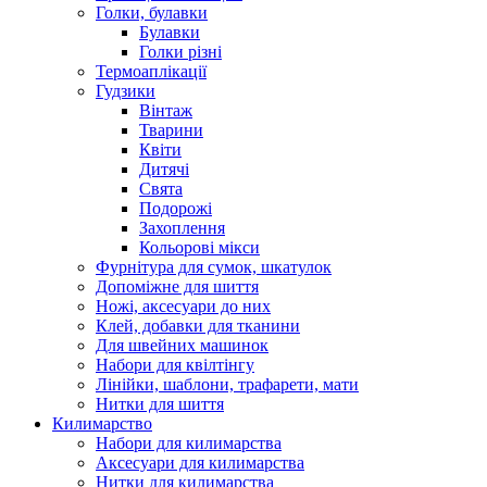
Голки, булавки
Булавки
Голки різні
Термоаплікації
Гудзики
Вінтаж
Тварини
Квіти
Дитячі
Свята
Подорожі
Захоплення
Кольорові мікси
Фурнітура для сумок, шкатулок
Допоміжне для шиття
Ножі, аксесуари до них
Клей, добавки для тканини
Для швейних машинок
Набори для квілтінгу
Лінійки, шаблони, трафарети, мати
Нитки для шиття
Килимарство
Набори для килимарства
Аксесуари для килимарства
Нитки для килимарства