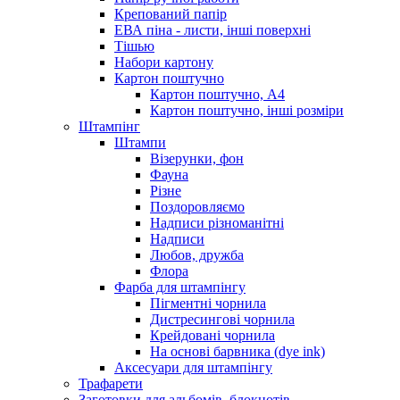
Крепований папір
ЕВА піна - листи, інші поверхні
Тішью
Набори картону
Картон поштучно
Картон поштучно, А4
Картон поштучно, інші розміри
Штампінг
Штампи
Візерунки, фон
Фауна
Різне
Поздоровляємо
Надписи різноманітні
Надписи
Любов, дружба
Флора
Фарба для штампінгу
Пігментні чорнила
Дистресингові чорнила
Крейдовані чорнила
На основі барвника (dye ink)
Аксесуари для штампінгу
Трафарети
Заготовки для альбомів, блокнотів