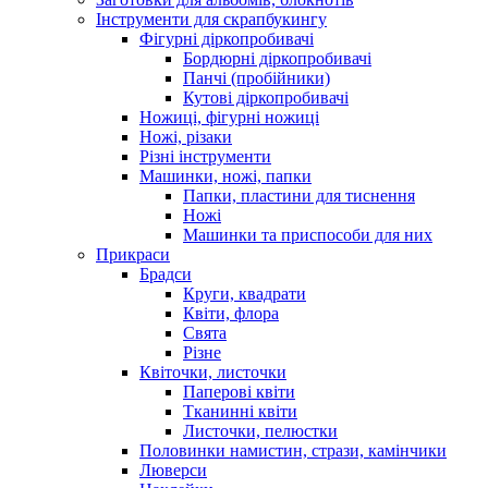
Інструменти для скрапбукингу
Фігурні діркопробивачі
Бордюрні діркопробивачі
Панчі (пробійники)
Кутові діркопробивачі
Ножиці, фігурні ножиці
Ножі, різаки
Різні інструменти
Машинки, ножі, папки
Папки, пластини для тиснення
Ножі
Машинки та приспособи для них
Прикраси
Брадси
Круги, квадрати
Квіти, флора
Свята
Різне
Квіточки, листочки
Паперові квіти
Тканинні квіти
Листочки, пелюстки
Половинки намистин, стрази, камінчики
Люверси