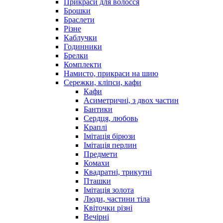
Прикраси для волосся
Брошки
Браслети
Різне
Каблучки
Годинники
Брелки
Комплекти
Намисто, прикраси на шию
Сережки, кліпси, кафи
Кафи
Асиметричні, з двох частин
Бантики
Сердця, любовь
Краплі
Імітація бірюзи
Імітація перлин
Предмети
Комахи
Квадратні, трикутні
Пташки
Імітація золота
Люди, частини тіла
Квіточки різні
Вечірні