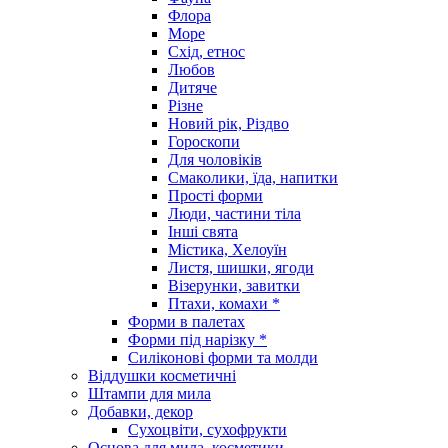
Флора
Море
Схід, етнос
Любов
Дитяче
Різне
Новий рік, Різдво
Гороскопи
Для чоловіків
Смаколики, їда, напитки
Прості форми
Люди, частини тіла
Інші свята
Містика, Хелоуїн
Листя, шишки, ягоди
Візерунки, завитки
Птахи, комахи *
Форми в палетах
Форми під нарізку *
Силіконові форми та молди
Віддушки косметичні
Штампи для мила
Добавки, декор
Сухоцвіти, сухофрукти
Основа для мила, косметики