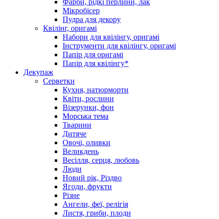
Фарби, рідкі перлини, лак
Мікробісер
Пудра для декору
Квілінг, оригамі
Набори для квілінгу, оригамі
Інструменти для квілінгу, оригамі
Папір для оригамі
Папір для квілінгу*
Декупаж
Серветки
Кухня, натюрморти
Квіти, рослини
Візерунки, фон
Морська тема
Тварини
Дитяче
Овочі, оливки
Великдень
Весілля, серця, любовь
Люди
Новий рік, Різдво
Ягоди, фрукти
Різне
Ангели, феї, релігія
Листя, гриби, плоди