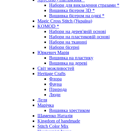
Набори для викладення стразами *
Вишивка бісером 3D *
Вишивка бісером на одязі *
Magic Cross Stitch (Україна)
KOMOD *
Набори на дерев'яній основі
Набори на пластиковій основі
Набори на тканині
Набори бісерні
Юркевич Марія
Вишивка на пластику
Вишивка на дереві
Світ можливостей
Heritage Crafts
Флора
Фауна
Природа
Люди
Леля
Марічка
Вишивка хрестиком
Шаменко Наталія
Kingdom of handmade
Stitch Color Mix