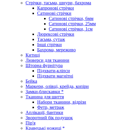
Стрічки, тасьма, шнури, бахрома
Капронові стрічки
Сатинові стрічки
Сатинові стрічки, 6мм
Сатинові стрічки, 25мм
Сатинові стрічки, 1см
Люрексові стрічки
Тасьма, сутаж
Інші стрічки
Бахрома, мереживо
Китиці
Люверси для тканини
Шторна фурнітура
Підхвати-кліпси
Підхвати магнітні
Бейка
Маркери, олівці, крейда, копіри
Замки-блискавки *
Тканина для шиття
Набори тканини, відрізи
Фетр, метраж
Аплікації, бантики
Зворотний бік подушок
Пір'я
Кравецькі ножиці *