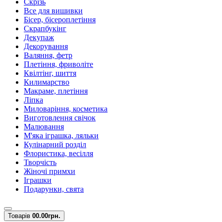
Скрізь
Все для вишивки
Бісер, бісероплетіння
Скрапбукінг
Декупаж
Декорування
Валяння, фетр
Плетіння, фриволіте
Квілтінг, шиття
Килимарство
Макраме, плетіння
Ліпка
Миловаріння, косметика
Виготовлення свічок
Малювання
М'яка іграшка, ляльки
Кулінарний розділ
Флористика, весілля
Творчість
Жіночі примхи
Іграшки
Подарунки, свята
Товарів
0
0.00грн.