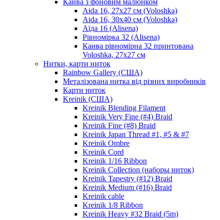
Канва з фоновим малюнком
Aida 16, 27х27 см (Voloshka)
Aida 16, 30х40 см (Voloshka)
Аїда 16 (Alisena)
Рівномірка 32 (Alisena)
Канва рівномірна 32 принтована
Voloshka, 27х27 см
Нитки, карти ниток
Rainbow Gallery (США)
Металізована нитка від різних виробників
Карти ниток
Kreinik (США)
Kreinik Blending Filament
Kreinik Very Fine (#4) Braid
Kreinik Fine (#8) Braid
Kreinik Japan Thread #1, #5 & #7
Kreinik Ombre
Kreinik Cord
Kreinik 1/16 Ribbon
Kreinik Collection (наборы ниток)
Kreinik Tapestry (#12) Braid
Kreinik Medium (#16) Braid
Kreinik cable
Kreinik 1/8 Ribbon
Kreinik Heavy #32 Braid (5m)