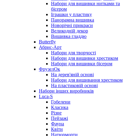
Набори для вишивки нитками та
бісером
Іграшки у пластику
Панорамна вишивка
Новорічні прикраси
Великодній декор
Вишивка гладдю
Butterfly
Абрис-Арт
Набори для творчості
Набори для вишивки хрестиком
Набори для вишивки бісером
ФрузелОк
На дерев'яній основі
Набори для вишивання хрестиком
На пластиковій основі
Набори інших виробників
Luca-S
Гобелени
Класика
Різне
Пейзажі
Фауна
Квіти
Натюрморти