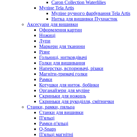
Caron Collection Waterlilies
Муліне Tela Artis
Муліне ручного фарбування Tela Artis
Нитка для вишивки Пухнастик
Аксесуари для вишивки
Оформлення картин
Ножиці
Лупи
Маркери для тканини
Різне
Гольниці, нитковдівачі
Голки для вишивання
Наперстки, вспорювачі, різаки
Магніти-тримачі голки
Рамки
Котушки для ниток, бобінки
Органайзери для муліне
Скриньки для ножиць
Скриньки для рукоділля, смітнички
Станки, рамки, пяльца
Станки для вишивки
П'яльці
Рамки-п'яльці
Q-Snaps
П'яльці магнітні