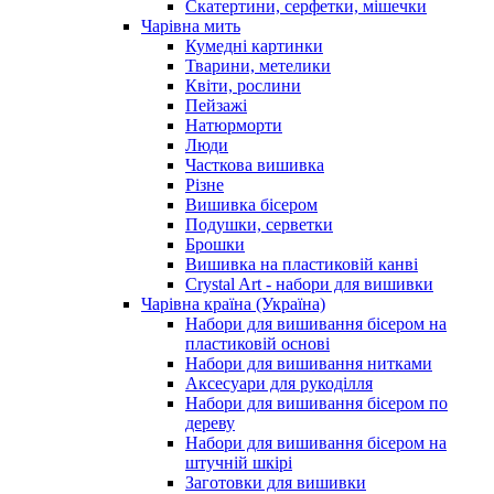
Скатертини, серфетки, мішечки
Чарiвна мить
Кумедні картинки
Тварини, метелики
Квіти, рослини
Пейзажі
Натюрморти
Люди
Часткова вишивка
Різне
Вишивка бісером
Подушки, серветки
Брошки
Вишивка на пластиковій канві
Crystal Art - набори для вишивки
Чарівна країна (Україна)
Набори для вишивання бісером на
пластиковій основі
Набори для вишивання нитками
Аксесуари для рукоділля
Набори для вишивання бісером по
дереву
Набори для вишивання бісером на
штучній шкірі
Заготовки для вишивки