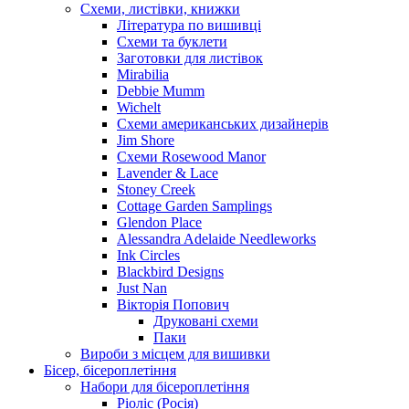
Схеми, листівки, книжки
Література по вишивці
Схеми та буклети
Заготовки для листівок
Mirabilia
Debbie Mumm
Wichelt
Схеми американських дизайнерів
Jim Shore
Cхеми Rosewood Manor
Lavender & Lace
Stoney Creek
Cottage Garden Samplings
Glendon Place
Alessandra Adelaide Needleworks
Ink Circles
Blackbird Designs
Just Nan
Вікторія Попович
Друковані схеми
Паки
Вироби з місцем для вишивки
Бісер, бісероплетіння
Набори для бісероплетіння
Ріоліс (Росія)