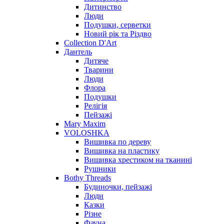
Дитинство
Люди
Подушки, серветки
Новий рік та Різдво
Collection D'Art
Дантель
Дитяче
Тварини
Люди
Флора
Подушки
Релігія
Пейзажі
Mary Maxim
VOLOSHKA
Вишивка по дереву
Вишивка на пластику
Вишивка хрестиком на тканині
Рушники
Bothy Threads
Будиночки, пейзажі
Люди
Казки
Різне
Фауна