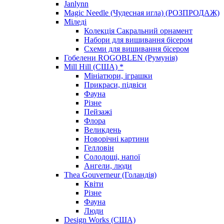
Janlynn
Magic Needle (Чудесная игла) (РОЗПРОДАЖ)
Міледі
Колекція Сакральний орнамент
Набори для вишивання бісером
Схеми для вишивання бісером
Гобелени ROGOBLEN (Румунія)
Mill Hill (США) *
Мініатюри, іграшки
Прикраси, підвіси
Фауна
Різне
Пейзажі
Флора
Великдень
Новорічні картини
Гелловін
Солодощі, напої
Ангели, люди
Thea Gouverneur (Голандія)
Квіти
Різне
Фауна
Люди
Design Works (США)