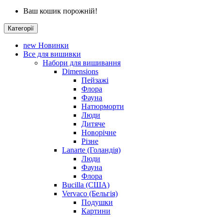
Ваш кошик порожній!
Категорії
new
Новинки
Все для вишивки
Набори для вишивання
Dimensions
Пейзажі
Флора
Фауна
Натюрморти
Люди
Дитяче
Новорічне
Різне
Lanarte (Голандія)
Люди
Фауна
Флора
Bucilla (США)
Vervaco (Бельгія)
Подушки
Картини