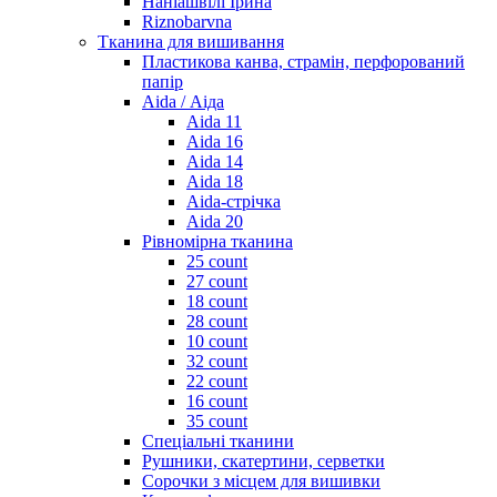
Наніашвілі Ірина
Riznobarvna
Тканина для вишивання
Пластикова канва, страмін, перфорований
папір
Aida / Аіда
Aida 11
Aida 16
Aida 14
Aida 18
Aida-стрічка
Aida 20
Рівномірна тканина
25 count
27 count
18 count
28 count
10 count
32 count
22 count
16 count
35 count
Спеціальні тканини
Рушники, скатертини, серветки
Сорочки з місцем для вишивки