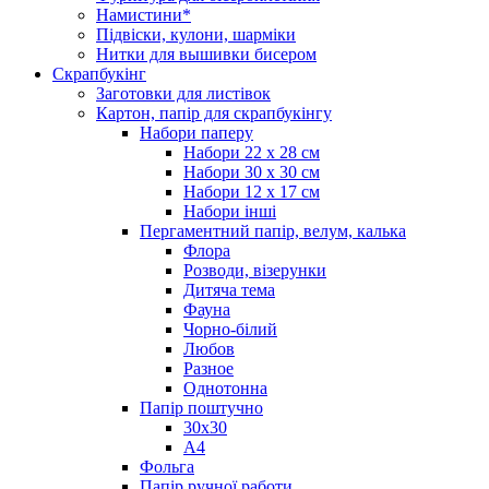
Намистини*
Підвіски, кулони, шарміки
Нитки для вышивки бисером
Скрапбукінг
Заготовки для листівок
Картон, папір для скрапбукінгу
Набори паперу
Набори 22 х 28 см
Набори 30 х 30 см
Набори 12 х 17 см
Набори інші
Пергаментний папір, велум, калька
Флора
Розводи, візерунки
Дитяча тема
Фауна
Чорно-білий
Любов
Разное
Однотонна
Папір поштучно
30х30
А4
Фольга
Папір ручної работи