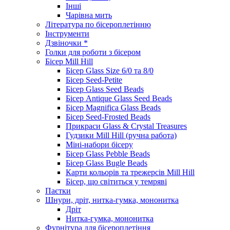
Інші
Чарівна мить
Література по бісероплетінню
Інструменти
Дзвіночки *
Голки для роботи з бісером
Бісер Mill Hill
Бісер Glass Size 6/0 та 8/0
Бісер Seed-Petite
Бісер Glass Seed Beads
Бісер Antique Glass Seed Beads
Бісер Magnifica Glass Beads
Бісер Seed-Frosted Beads
Прикраси Glass & Crystal Treasures
Гудзики Mill Hill (ручна работа)
Міні-набори бісеру
Бісер Glass Pebble Beads
Бісер Glass Bugle Beads
Карти кольорів та трежерсів Mill Hill
Бісер, що світиться у темряві
Паєтки
Шнури, дріт, нитка-гумка, мононитка
Дріт
Нитка-гумка, мононитка
Фурнітура для бісероплетіння