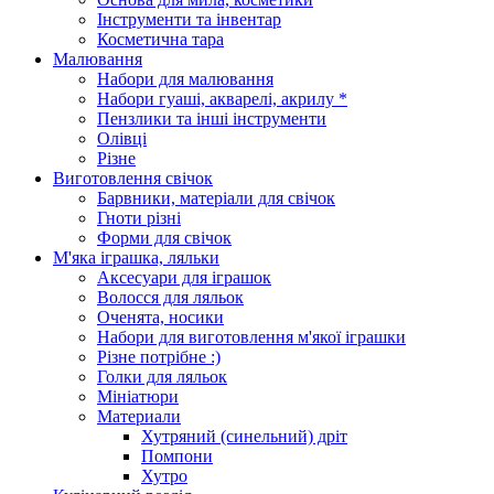
Інструменти та інвентар
Косметична тара
Малювання
Набори для малювання
Набори гуаші, акварелі, акрилу *
Пензлики та інші інструменти
Олівці
Різне
Виготовлення свічок
Барвники, матеріали для свічок
Гноти різні
Форми для свічок
М'яка іграшка, ляльки
Аксесуари для іграшок
Волосся для ляльок
Оченята, носики
Набори для виготовлення м'якої іграшки
Різне потрібне :)
Голки для ляльок
Мініатюри
Материали
Хутряний (синельний) дріт
Помпони
Хутро