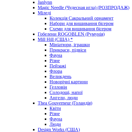
Janlynn
Magic Needle (Чудесная игла) (РОЗПРОДАЖ)
Міледі
Колекція Сакральний орнамент
Набори для вишивання бісером
Схеми для вишивання бісером
Гобелени ROGOBLEN (Румунія)
Mill Hill (США) *
Мініатюри, іграшки
Прикраси, підвіси
Фауна
Різне
Пейзажі
Флора
Великдень
Новорічні картини
Гелловін
Солодощі, напої
Ангели, люди
Thea Gouverneur (Голандія)
Квіти
Різне
Фауна
Люди
Design Works (США)