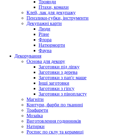
Троянди
Птахи, комахи
Клей, лак для декупажу
Пензлики-губки, інструменти
Декупажні карти
Люди
Різне
Флора
Натюрморти
Фауна
Декорування
Основа для декору
Заготовки під ліпку
Заготовки з дерева
Заготовки з пап'є маше
Інші заготовки
Заготовки з гіпсу
Заготовки з пінопласту
Магніти
Контури, фарби по тканині
Трафарети
Мозаїка
Виготовлення годинників
Натирки
Роспис по склу та керамиці