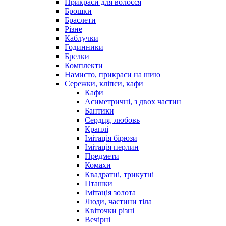
Прикраси для волосся
Брошки
Браслети
Різне
Каблучки
Годинники
Брелки
Комплекти
Намисто, прикраси на шию
Сережки, кліпси, кафи
Кафи
Асиметричні, з двох частин
Бантики
Сердця, любовь
Краплі
Імітація бірюзи
Імітація перлин
Предмети
Комахи
Квадратні, трикутні
Пташки
Імітація золота
Люди, частини тіла
Квіточки різні
Вечірні