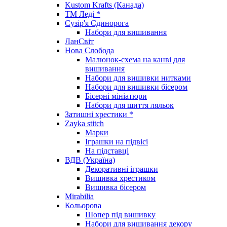
Kustom Krafts (Канада)
ТМ Леді *
Сузір'я Єдинорога
Набори для вишивання
ЛанСвіт
Нова Слобода
Малюнок-схема на канві для
вишивання
Набори для вишивки нитками
Набори для вишивки бісером
Бісерні мініатюри
Набори для шиття ляльок
Затишні хрестики *
Zayka stitch
Марки
Іграшки на підвісі
На підставці
ВДВ (Україна)
Декоративні іграшки
Вишивка хрестиком
Вишивка бісером
Mirabilia
Кольорова
Шопер під вишивку
Набори для вишивання декору