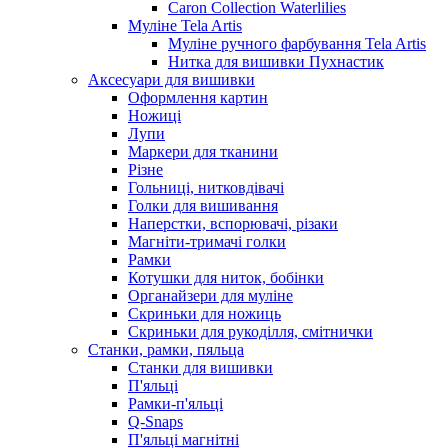
Caron Collection Waterlilies
Муліне Tela Artis
Муліне ручного фарбування Tela Artis
Нитка для вишивки Пухнастик
Аксесуари для вишивки
Оформлення картин
Ножиці
Лупи
Маркери для тканини
Різне
Гольниці, нитковдівачі
Голки для вишивання
Наперстки, вспорювачі, різаки
Магніти-тримачі голки
Рамки
Котушки для ниток, бобінки
Органайзери для муліне
Скриньки для ножиць
Скриньки для рукоділля, смітнички
Станки, рамки, пяльца
Станки для вишивки
П'яльці
Рамки-п'яльці
Q-Snaps
П'яльці магнітні