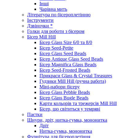
Інші
Чарівна мить
Література по бісероплетінню
Інструменти
Дзвіночки *
Голки для роботи з бісером
Бісер Mill Hill
Бісер Glass Size 6/0 та 8/0
Бісер Seed-Petite
Бісер Glass Seed Beads
Бісер Antique Glass Seed Beads
Бісер Magnifica Glass Beads
Бісер Seed-Frosted Beads
Прикраси Glass & Crystal Treasures
Гудзики Mill Hill (ручна работа)
Міні-набори бісеру
Бісер Glass Pebble Beads
Бісер Glass Bugle Beads
Карти кольорів та трежерсів Mill Hill
Бісер, що світиться у темряві
Паєтки
Шнури, дріт, нитка-гумка, мононитка
Дріт
Нитка-гумка, мононитка
Фурнітура для бісероплетіння