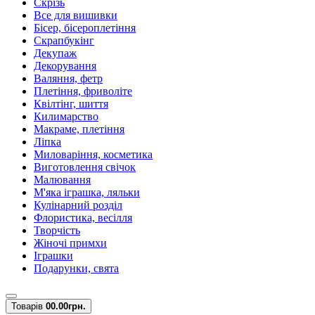
Скрізь
Все для вишивки
Бісер, бісероплетіння
Скрапбукінг
Декупаж
Декорування
Валяння, фетр
Плетіння, фриволіте
Квілтінг, шиття
Килимарство
Макраме, плетіння
Ліпка
Миловаріння, косметика
Виготовлення свічок
Малювання
М'яка іграшка, ляльки
Кулінарний розділ
Флористика, весілля
Творчість
Жіночі примхи
Іграшки
Подарунки, свята
Товарів
0
0.00грн.