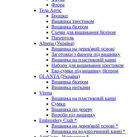
Флора
Тела Артіс
Брошки
Вишивка хрестиком
Вишивка бісером
Схеми для вишивання бісером
Папертоль
Alisena (Україна)
Вишивка на дерев'яній основі
Заготовки з фанери під вишивку
Вишивка на пластиковій канві
Набори для вишивання хрестиком
Еко-сумки під вишивку бісером
OLANTA (Україна)
Вишивка бісером
Вишивка нитками
Virena
Вишивка на пластиковій канві
Сумки
Вишивка по дереву
Вироби під вишивку
Embroidery Craft *
Вишивка на дерев'яній основі *
Вишивка на водорозчинній канві *
АртСоло - Натхнення *