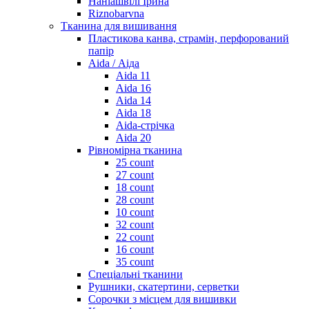
Наніашвілі Ірина
Riznobarvna
Тканина для вишивання
Пластикова канва, страмін, перфорований
папір
Aida / Аіда
Aida 11
Aida 16
Aida 14
Aida 18
Aida-стрічка
Aida 20
Рівномірна тканина
25 count
27 count
18 count
28 count
10 count
32 count
22 count
16 count
35 count
Спеціальні тканини
Рушники, скатертини, серветки
Сорочки з місцем для вишивки