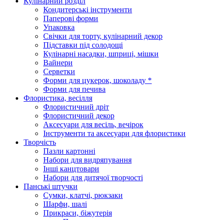
Кулінарний розділ
Кондитерські інструменти
Паперові форми
Упаковка
Свічки для торту, кулінарний декор
Підставки під солодощі
Кулінарні насадки, шприці, мішки
Вайнери
Серветки
Форми для цукерок, шоколаду *
Форми для печива
Флористика, весілля
Флористичний дріт
Флористичний декор
Аксесуари для весіль, вечірок
Інструменти та аксесуари для флористики
Творчість
Пазли картонні
Набори для видряпування
Інші канцтовари
Набори для дитячої творчості
Панські штучки
Сумки, клатчі, рюкзаки
Шарфи, шалі
Прикраси, біжутерія