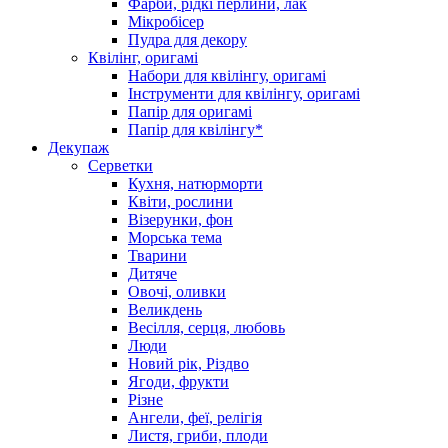
Фарби, рідкі перлини, лак
Мікробісер
Пудра для декору
Квілінг, оригамі
Набори для квілінгу, оригамі
Інструменти для квілінгу, оригамі
Папір для оригамі
Папір для квілінгу*
Декупаж
Серветки
Кухня, натюрморти
Квіти, рослини
Візерунки, фон
Морська тема
Тварини
Дитяче
Овочі, оливки
Великдень
Весілля, серця, любовь
Люди
Новий рік, Різдво
Ягоди, фрукти
Різне
Ангели, феї, релігія
Листя, гриби, плоди