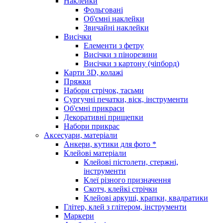
Наклейки
Фольговані
Об'ємні наклейки
Звичайні наклейки
Висічки
Елементи з фетру
Висічки з пінорезини
Висічки з картону (чіпборд)
Карти 3D, колажі
Пряжки
Набори стрічок, тасьми
Сургучні печатки, віск, інструменти
Об'ємні прикраси
Декоративні прищепки
Набори прикрас
Аксесуари, матеріали
Анкери, кутики для фото *
Клейові матеріали
Клейові пістолети, стержні,
інструменти
Клеї різного призначення
Скотч, клейкі стрічки
Клейові аркуші, крапки, квадратики
Глітер, клей з глітером, інструменти
Маркери