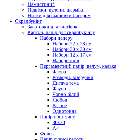
Намистини*
Підвіски, кулони, шарміки
Нитки для вышивки бисером
Скрапбукінг
Заготовки для листівок
Картон, папір для скрапбукінгу
Набори паперу
Набори 22 х 28 см
Набори 30 х 30 см
Набори 12 х 17 см
Набори інші
Пергаментний папір, велум, калька
Флора
Розводи, візерунки
Дитяча тема
Фауна
Чорно-білий
Любов
Разное
Однотонна
Папір поштучно
30х30
А4
Фольга
Папір ручної работи