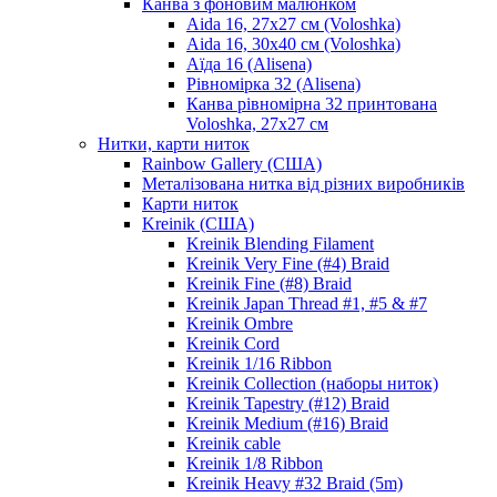
Канва з фоновим малюнком
Aida 16, 27х27 см (Voloshka)
Aida 16, 30х40 см (Voloshka)
Аїда 16 (Alisena)
Рівномірка 32 (Alisena)
Канва рівномірна 32 принтована
Voloshka, 27х27 см
Нитки, карти ниток
Rainbow Gallery (США)
Металізована нитка від різних виробників
Карти ниток
Kreinik (США)
Kreinik Blending Filament
Kreinik Very Fine (#4) Braid
Kreinik Fine (#8) Braid
Kreinik Japan Thread #1, #5 & #7
Kreinik Ombre
Kreinik Cord
Kreinik 1/16 Ribbon
Kreinik Collection (наборы ниток)
Kreinik Tapestry (#12) Braid
Kreinik Medium (#16) Braid
Kreinik cable
Kreinik 1/8 Ribbon
Kreinik Heavy #32 Braid (5m)