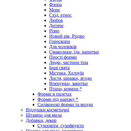
Флора
Море
Схід, етнос
Любов
Дитяче
Різне
Новий рік, Різдво
Гороскопи
Для чоловіків
Смаколики, їда, напитки
Прості форми
Люди, частини тіла
Інші свята
Містика, Хелоуїн
Листя, шишки, ягоди
Візерунки, завитки
Птахи, комахи *
Форми в палетах
Форми під нарізку *
Силіконові форми та молди
Віддушки косметичні
Штампи для мила
Добавки, декор
Сухоцвіти, сухофрукти
Основа для мила, косметики