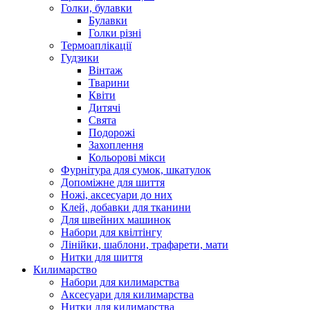
Голки, булавки
Булавки
Голки різні
Термоаплікації
Гудзики
Вінтаж
Тварини
Квіти
Дитячі
Свята
Подорожі
Захоплення
Кольорові мікси
Фурнітура для сумок, шкатулок
Допоміжне для шиття
Ножі, аксесуари до них
Клей, добавки для тканини
Для швейних машинок
Набори для квілтінгу
Лінійки, шаблони, трафарети, мати
Нитки для шиття
Килимарство
Набори для килимарства
Аксесуари для килимарства
Нитки для килимарства