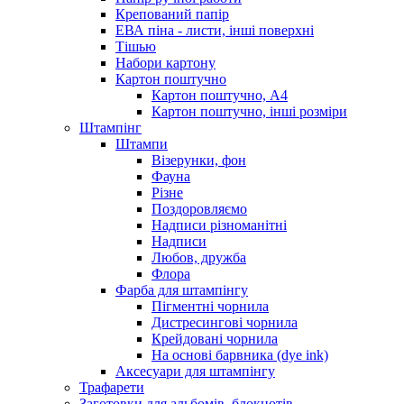
Крепований папір
ЕВА піна - листи, інші поверхні
Тішью
Набори картону
Картон поштучно
Картон поштучно, А4
Картон поштучно, інші розміри
Штампінг
Штампи
Візерунки, фон
Фауна
Різне
Поздоровляємо
Надписи різноманітні
Надписи
Любов, дружба
Флора
Фарба для штампінгу
Пігментні чорнила
Дистресингові чорнила
Крейдовані чорнила
На основі барвника (dye ink)
Аксесуари для штампінгу
Трафарети
Заготовки для альбомів, блокнотів