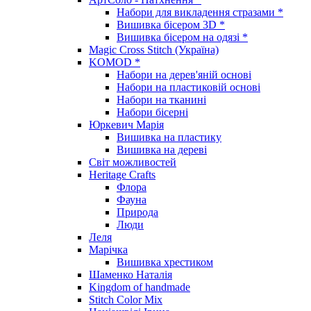
Набори для викладення стразами *
Вишивка бісером 3D *
Вишивка бісером на одязі *
Magic Cross Stitch (Україна)
KOMOD *
Набори на дерев'яній основі
Набори на пластиковій основі
Набори на тканині
Набори бісерні
Юркевич Марія
Вишивка на пластику
Вишивка на дереві
Світ можливостей
Heritage Crafts
Флора
Фауна
Природа
Люди
Леля
Марічка
Вишивка хрестиком
Шаменко Наталія
Kingdom of handmade
Stitch Color Mix