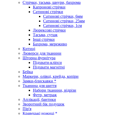
Стрічки, тасьма, шнури, бахрома
Капронові стрічки
Сатинові стрічки
Сатинові стрічки, 6мм
Сатинові стрічки, 25мм
Сатинові стрічки, 1см
Люрексові стрічки
Тасьма, сутаж
Інші стрічки
Бахрома, мереживо
Китиці
Люверси для тканини
Шторна фурнітура
Підхвати-кліпси
Підхвати магнітні
Бейка
Маркери, олівці, крейда, копіри
Замки-блискавки *
Тканина для шиття
Набори тканини, відрізи
Фетр, метраж
Аплікації, бантики
Зворотний бік подушок
Пір'я
Кравецькі ножиці *