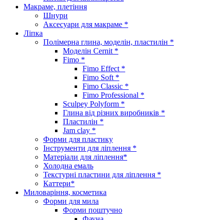
Макраме, плетіння
Шнури
Аксесуари для макраме *
Ліпка
Полімерна глина, моделін, пластилін *
Моделін Cernit *
Fimo *
Fimo Effect *
Fimo Soft *
Fimo Classic *
Fimo Professional *
Sculpey Polyform *
Глина від різних виробників *
Пластилін *
Jam clay *
Форми для пластику
Інструменти для ліплення *
Матеріали для ліплення*
Холодна емаль
Текстурні пластини для ліплення *
Каттери*
Миловаріння, косметика
Форми для мила
Форми поштучно
Фауна