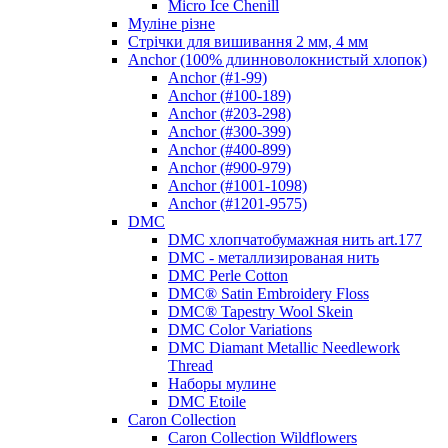
Micro Ice Chenill
Муліне різне
Стрічки для вишивання 2 мм, 4 мм
Anchor (100% длинноволокнистый хлопок)
Anchor (#1-99)
Anchor (#100-189)
Anchor (#203-298)
Anchor (#300-399)
Anchor (#400-899)
Anchor (#900-979)
Anchor (#1001-1098)
Anchor (#1201-9575)
DMC
DMC хлопчатобумажная нить art.177
DMC - металлизированая нить
DMC Perle Cotton
DMC® Satin Embroidery Floss
DMC® Tapestry Wool Skein
DMC Color Variations
DMC Diamant Metallic Needlework
Thread
Наборы мулине
DMC Etoile
Caron Collection
Caron Collection Wildflowers