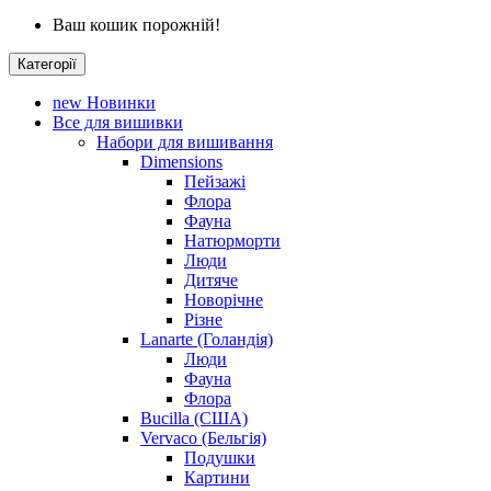
Ваш кошик порожній!
Категорії
new
Новинки
Все для вишивки
Набори для вишивання
Dimensions
Пейзажі
Флора
Фауна
Натюрморти
Люди
Дитяче
Новорічне
Різне
Lanarte (Голандія)
Люди
Фауна
Флора
Bucilla (США)
Vervaco (Бельгія)
Подушки
Картини