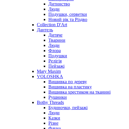
Дитинство
Люди
Подушки, серветки
Новий рік та Різдво
Collection D'Art
Дантель
Дитяче
Тварини
Люди
Флора
Подушки
Релігія
Пейзажі
Mary Maxim
VOLOSHKA
Вишивка по дереву
Вишивка на пластику
Вишивка хрестиком на тканині
Рушники
Bothy Threads
Будиночки, пейзажі
Люди
Казки
Різне
Фауна