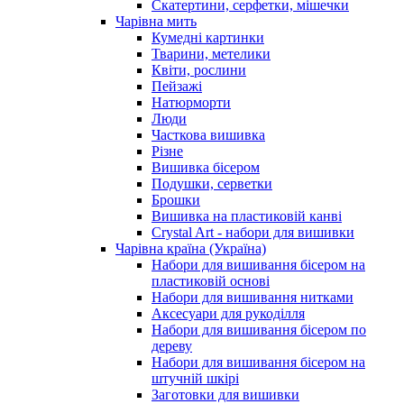
Скатертини, серфетки, мішечки
Чарiвна мить
Кумедні картинки
Тварини, метелики
Квіти, рослини
Пейзажі
Натюрморти
Люди
Часткова вишивка
Різне
Вишивка бісером
Подушки, серветки
Брошки
Вишивка на пластиковій канві
Crystal Art - набори для вишивки
Чарівна країна (Україна)
Набори для вишивання бісером на
пластиковій основі
Набори для вишивання нитками
Аксесуари для рукоділля
Набори для вишивання бісером по
дереву
Набори для вишивання бісером на
штучній шкірі
Заготовки для вишивки