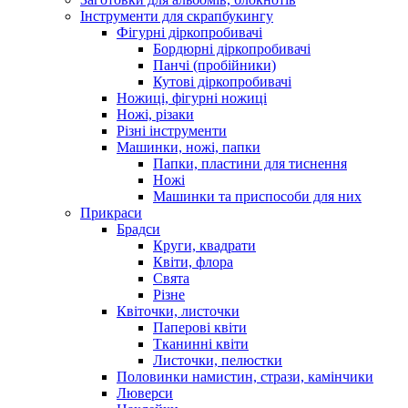
Інструменти для скрапбукингу
Фігурні діркопробивачі
Бордюрні діркопробивачі
Панчі (пробійники)
Кутові діркопробивачі
Ножиці, фігурні ножиці
Ножі, різаки
Різні інструменти
Машинки, ножі, папки
Папки, пластини для тиснення
Ножі
Машинки та приспособи для них
Прикраси
Брадси
Круги, квадрати
Квіти, флора
Свята
Різне
Квіточки, листочки
Паперові квіти
Тканинні квіти
Листочки, пелюстки
Половинки намистин, стрази, камінчики
Люверси