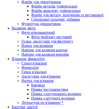
Фарби для декорування
Фарби металік універсальні
Фарби акрилові, універсальні
Фарби для металу, золочення та реставрації
Спеціальні складові, добавки
Фурнітура декоративна
Валяння, фетр
Фетр різноманітний
Фетр (войлок) листовий
Голки, аксесуари для фелтингу
Вовна для валяння
Набори для валяння картин
Набори для валяння виробів
В'язання, фриволіте
Спиці в'язальні
Фриволіте
Гачки в'язальні
Аксесуари для в'язання
Нитки для в'язання
Бавовна
Пряжа чистошерстяна
Пряжа з натуральних волокон
Пряжа з штучних волокон
Література по в'язанню *
Квілтінг, шиття