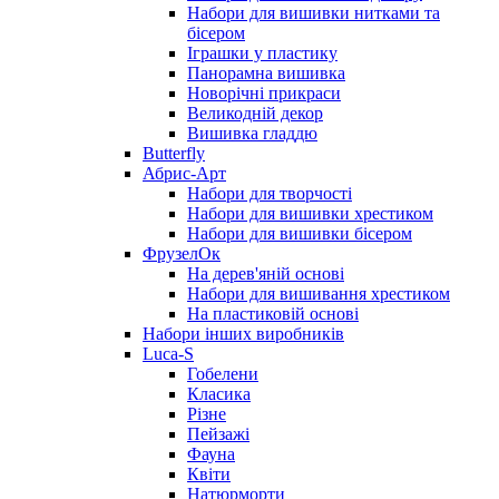
Набори для вишивки нитками та
бісером
Іграшки у пластику
Панорамна вишивка
Новорічні прикраси
Великодній декор
Вишивка гладдю
Butterfly
Абрис-Арт
Набори для творчості
Набори для вишивки хрестиком
Набори для вишивки бісером
ФрузелОк
На дерев'яній основі
Набори для вишивання хрестиком
На пластиковій основі
Набори інших виробників
Luca-S
Гобелени
Класика
Різне
Пейзажі
Фауна
Квіти
Натюрморти