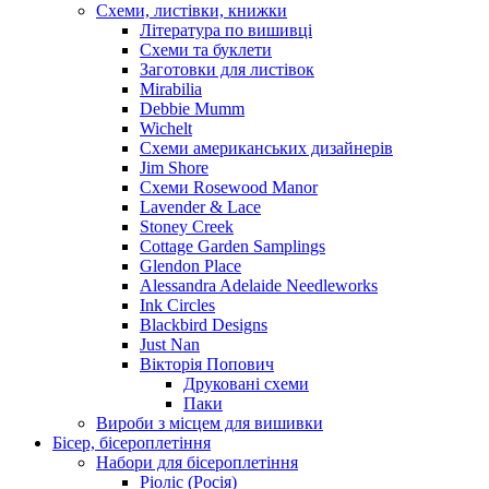
Схеми, листівки, книжки
Література по вишивці
Схеми та буклети
Заготовки для листівок
Mirabilia
Debbie Mumm
Wichelt
Схеми американських дизайнерів
Jim Shore
Cхеми Rosewood Manor
Lavender & Lace
Stoney Creek
Cottage Garden Samplings
Glendon Place
Alessandra Adelaide Needleworks
Ink Circles
Blackbird Designs
Just Nan
Вікторія Попович
Друковані схеми
Паки
Вироби з місцем для вишивки
Бісер, бісероплетіння
Набори для бісероплетіння
Ріоліс (Росія)