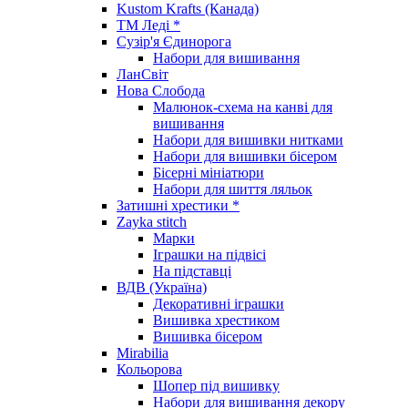
Kustom Krafts (Канада)
ТМ Леді *
Сузір'я Єдинорога
Набори для вишивання
ЛанСвіт
Нова Слобода
Малюнок-схема на канві для
вишивання
Набори для вишивки нитками
Набори для вишивки бісером
Бісерні мініатюри
Набори для шиття ляльок
Затишні хрестики *
Zayka stitch
Марки
Іграшки на підвісі
На підставці
ВДВ (Україна)
Декоративні іграшки
Вишивка хрестиком
Вишивка бісером
Mirabilia
Кольорова
Шопер під вишивку
Набори для вишивання декору