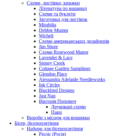
Схеми, листівки, книжки
Література по вишивці
Схеми та буклети
Заготовки для листівок
Mirabilia
Debbie Mumm
Wichelt
Схеми американських дизайнерів
Jim Shore
Cхеми Rosewood Manor
Lavender & Lace
Stoney Creek
Cottage Garden Samplings
Glendon Place
Alessandra Adelaide Needleworks
Ink Circles
Blackbird Designs
Just Nan
Вікторія Попович
Друковані схеми
Паки
Вироби з місцем для вишивки
Бісер, бісероплетіння
Набори для бісероплетіння
Ріоліс (Росія)