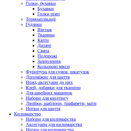
Голки, булавки
Булавки
Голки різні
Термоаплікації
Гудзики
Вінтаж
Тварини
Квіти
Дитячі
Свята
Подорожі
Захоплення
Кольорові мікси
Фурнітура для сумок, шкатулок
Допоміжне для шиття
Ножі, аксесуари до них
Клей, добавки для тканини
Для швейних машинок
Набори для квілтінгу
Лінійки, шаблони, трафарети, мати
Нитки для шиття
Килимарство
Набори для килимарства
Аксесуари для килимарства
Нитки для килимарства