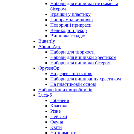
Набори для вишивки нитками та
бісером
Іграшки у пластику
Панорамна вишивка
Новорічні прикраси
Великодній декор
Вишивка гладдю
Butterfly
Абрис-Арт
Набори для творчості
Набори для вишивки хрестиком
Набори для вишивки бісером
ФрузелОк
На дерев'яній основі
Набори для вишивання хрестиком
На пластиковій основі
Набори інших виробників
Luca-S
Гобелени
Класика
Різне
Пейзажі
Фауна
Квіти
Натюрморти