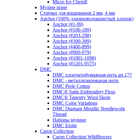
Micro Ice Chenill
Муліне різне
Стрічки для вишивання 2 мм, 4 мм
Anchor (100% длинноволокнистый хлопок)
Anchor (#1-99)
Anchor (#100-189)
Anchor (#203-298)
Anchor (#300-399)
Anchor (#400-899)
Anchor (#900-979)
Anchor (#1001-1098)
Anchor (#1201-9575)
DMC
DMC хлопчатобумажная нить art.177
DMC - металлизированая нить
DMC Perle Cotton
DMC® Satin Embroidery Floss
DMC® Tapestry Wool Skein
DMC Color Variations
DMC Diamant Metallic Needlework
Thread
Наборы мулине
DMC Etoile
Caron Collection
Caron Collection Wildflowers