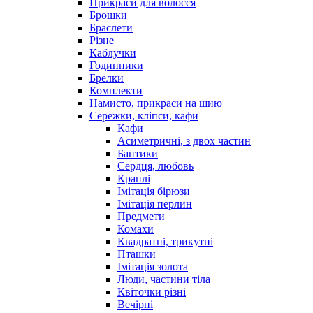
Прикраси для волосся
Брошки
Браслети
Різне
Каблучки
Годинники
Брелки
Комплекти
Намисто, прикраси на шию
Сережки, кліпси, кафи
Кафи
Асиметричні, з двох частин
Бантики
Сердця, любовь
Краплі
Імітація бірюзи
Імітація перлин
Предмети
Комахи
Квадратні, трикутні
Пташки
Імітація золота
Люди, частини тіла
Квіточки різні
Вечірні