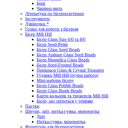
Інші
Чарівна мить
Література по бісероплетінню
Інструменти
Дзвіночки *
Голки для роботи з бісером
Бісер Mill Hill
Бісер Glass Size 6/0 та 8/0
Бісер Seed-Petite
Бісер Glass Seed Beads
Бісер Antique Glass Seed Beads
Бісер Magnifica Glass Beads
Бісер Seed-Frosted Beads
Прикраси Glass & Crystal Treasures
Гудзики Mill Hill (ручна работа)
Міні-набори бісеру
Бісер Glass Pebble Beads
Бісер Glass Bugle Beads
Карти кольорів та трежерсів Mill Hill
Бісер, що світиться у темряві
Паєтки
Шнури, дріт, нитка-гумка, мононитка
Дріт
Нитка-гумка, мононитка
Фурнітура для бісероплетіння