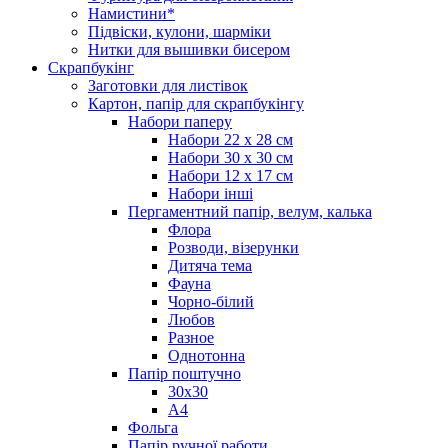
Намистини*
Підвіски, кулони, шарміки
Нитки для вышивки бисером
Скрапбукінг
Заготовки для листівок
Картон, папір для скрапбукінгу
Набори паперу
Набори 22 х 28 см
Набори 30 х 30 см
Набори 12 х 17 см
Набори інші
Пергаментний папір, велум, калька
Флора
Розводи, візерунки
Дитяча тема
Фауна
Чорно-білий
Любов
Разное
Однотонна
Папір поштучно
30х30
А4
Фольга
Папір ручної работи