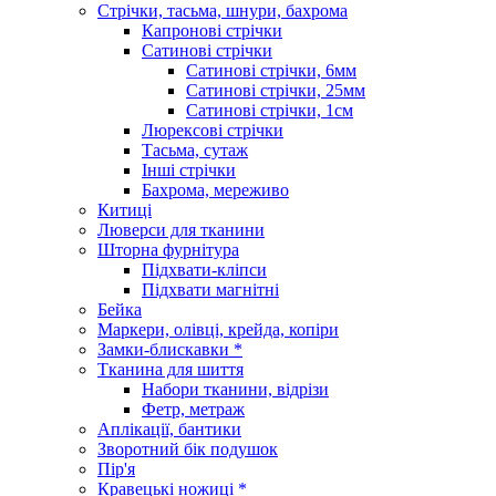
Стрічки, тасьма, шнури, бахрома
Капронові стрічки
Сатинові стрічки
Сатинові стрічки, 6мм
Сатинові стрічки, 25мм
Сатинові стрічки, 1см
Люрексові стрічки
Тасьма, сутаж
Інші стрічки
Бахрома, мереживо
Китиці
Люверси для тканини
Шторна фурнітура
Підхвати-кліпси
Підхвати магнітні
Бейка
Маркери, олівці, крейда, копіри
Замки-блискавки *
Тканина для шиття
Набори тканини, відрізи
Фетр, метраж
Аплікації, бантики
Зворотний бік подушок
Пір'я
Кравецькі ножиці *