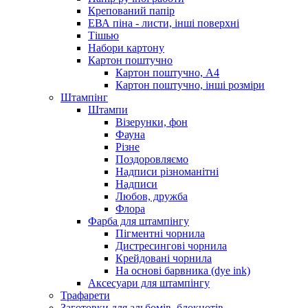
Крепований папір
ЕВА піна - листи, інші поверхні
Тішью
Набори картону
Картон поштучно
Картон поштучно, А4
Картон поштучно, інші розміри
Штампінг
Штампи
Візерунки, фон
Фауна
Різне
Поздоровляємо
Надписи різноманітні
Надписи
Любов, дружба
Флора
Фарба для штампінгу
Пігментні чорнила
Дистресингові чорнила
Крейдовані чорнила
На основі барвника (dye ink)
Аксесуари для штампінгу
Трафарети
Заготовки для альбомів, блокнотів