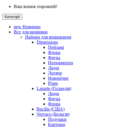
Ваш кошик порожній!
Категорії
new
Новинки
Все для вишивки
Набори для вишивання
Dimensions
Пейзажі
Флора
Фауна
Натюрморти
Люди
Дитяче
Новорічне
Різне
Lanarte (Голандія)
Люди
Фауна
Флора
Bucilla (США)
Vervaco (Бельгія)
Подушки
Картини