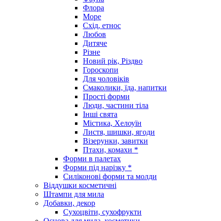
Флора
Море
Схід, етнос
Любов
Дитяче
Різне
Новий рік, Різдво
Гороскопи
Для чоловіків
Смаколики, їда, напитки
Прості форми
Люди, частини тіла
Інші свята
Містика, Хелоуїн
Листя, шишки, ягоди
Візерунки, завитки
Птахи, комахи *
Форми в палетах
Форми під нарізку *
Силіконові форми та молди
Віддушки косметичні
Штампи для мила
Добавки, декор
Сухоцвіти, сухофрукти
Основа для мила, косметики