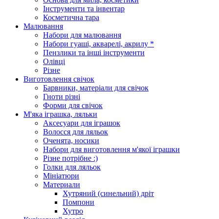
Інструменти та інвентар
Косметична тара
Малювання
Набори для малювання
Набори гуаші, акварелі, акрилу *
Пензлики та інші інструменти
Олівці
Різне
Виготовлення свічок
Барвники, матеріали для свічок
Гноти різні
Форми для свічок
М'яка іграшка, ляльки
Аксесуари для іграшок
Волосся для ляльок
Оченята, носики
Набори для виготовлення м'якої іграшки
Різне потрібне :)
Голки для ляльок
Мініатюри
Материали
Хутряний (синельний) дріт
Помпони
Хутро