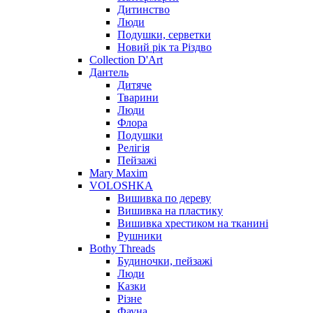
Дитинство
Люди
Подушки, серветки
Новий рік та Різдво
Collection D'Art
Дантель
Дитяче
Тварини
Люди
Флора
Подушки
Релігія
Пейзажі
Mary Maxim
VOLOSHKA
Вишивка по дереву
Вишивка на пластику
Вишивка хрестиком на тканині
Рушники
Bothy Threads
Будиночки, пейзажі
Люди
Казки
Різне
Фауна