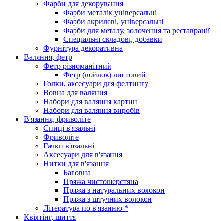
Фарби для декорування
Фарби металік універсальні
Фарби акрилові, універсальні
Фарби для металу, золочення та реставрації
Спеціальні складові, добавки
Фурнітура декоративна
Валяння, фетр
Фетр різноманітний
Фетр (войлок) листовий
Голки, аксесуари для фелтингу
Вовна для валяння
Набори для валяння картин
Набори для валяння виробів
В'язання, фриволіте
Спиці в'язальні
Фриволіте
Гачки в'язальні
Аксесуари для в'язання
Нитки для в'язання
Бавовна
Пряжа чистошерстяна
Пряжа з натуральних волокон
Пряжа з штучних волокон
Література по в'язанню *
Квілтінг, шиття