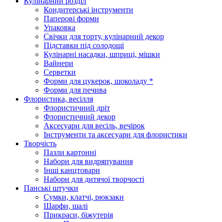
Кулінарний розділ
Кондитерські інструменти
Паперові форми
Упаковка
Свічки для торту, кулінарний декор
Підставки під солодощі
Кулінарні насадки, шприці, мішки
Вайнери
Серветки
Форми для цукерок, шоколаду *
Форми для печива
Флористика, весілля
Флористичний дріт
Флористичний декор
Аксесуари для весіль, вечірок
Інструменти та аксесуари для флористики
Творчість
Пазли картонні
Набори для видряпування
Інші канцтовари
Набори для дитячої творчості
Панські штучки
Сумки, клатчі, рюкзаки
Шарфи, шалі
Прикраси, біжутерія