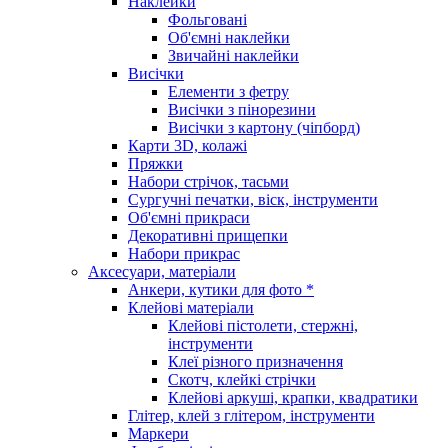
Наклейки
Фольговані
Об'ємні наклейки
Звичайні наклейки
Висічки
Елементи з фетру
Висічки з пінорезини
Висічки з картону (чіпборд)
Карти 3D, колажі
Пряжки
Набори стрічок, тасьми
Сургучні печатки, віск, інструменти
Об'ємні прикраси
Декоративні прищепки
Набори прикрас
Аксесуари, матеріали
Анкери, кутики для фото *
Клейові матеріали
Клейові пістолети, стержні,
інструменти
Клеї різного призначення
Скотч, клейкі стрічки
Клейові аркуші, крапки, квадратики
Глітер, клей з глітером, інструменти
Маркери