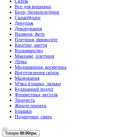
Скрізь
Все для вишивки
Бісер, бісероплетіння
Скрапбукінг
Декупаж
Декорування
Валяння, фетр
Плетіння, фриволіте
Квілтінг, шиття
Килимарство
Макраме, плетіння
Ліпка
Миловаріння, косметика
Виготовлення свічок
Малювання
М'яка іграшка, ляльки
Кулінарний розділ
Флористика, весілля
Творчість
Жіночі примхи
Іграшки
Подарунки, свята
Товарів
0
0.00грн.