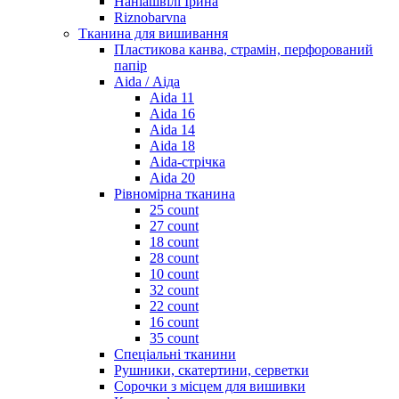
Наніашвілі Ірина
Riznobarvna
Тканина для вишивання
Пластикова канва, страмін, перфорований
папір
Aida / Аіда
Aida 11
Aida 16
Aida 14
Aida 18
Aida-стрічка
Aida 20
Рівномірна тканина
25 count
27 count
18 count
28 count
10 count
32 count
22 count
16 count
35 count
Спеціальні тканини
Рушники, скатертини, серветки
Сорочки з місцем для вишивки