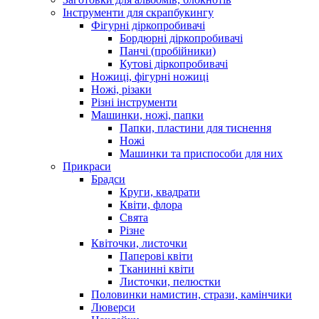
Інструменти для скрапбукингу
Фігурні діркопробивачі
Бордюрні діркопробивачі
Панчі (пробійники)
Кутові діркопробивачі
Ножиці, фігурні ножиці
Ножі, різаки
Різні інструменти
Машинки, ножі, папки
Папки, пластини для тиснення
Ножі
Машинки та приспособи для них
Прикраси
Брадси
Круги, квадрати
Квіти, флора
Свята
Різне
Квіточки, листочки
Паперові квіти
Тканинні квіти
Листочки, пелюстки
Половинки намистин, стрази, камінчики
Люверси