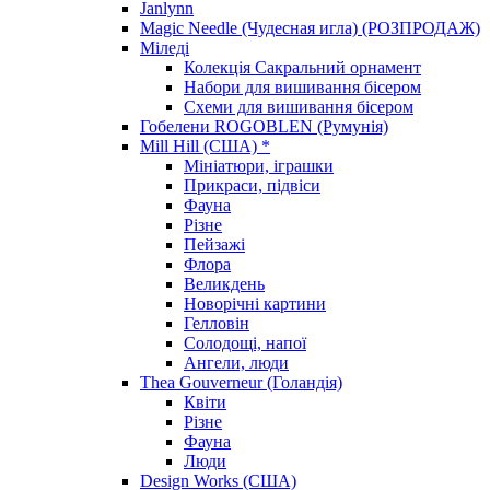
Janlynn
Magic Needle (Чудесная игла) (РОЗПРОДАЖ)
Міледі
Колекція Сакральний орнамент
Набори для вишивання бісером
Схеми для вишивання бісером
Гобелени ROGOBLEN (Румунія)
Mill Hill (США) *
Мініатюри, іграшки
Прикраси, підвіси
Фауна
Різне
Пейзажі
Флора
Великдень
Новорічні картини
Гелловін
Солодощі, напої
Ангели, люди
Thea Gouverneur (Голандія)
Квіти
Різне
Фауна
Люди
Design Works (США)