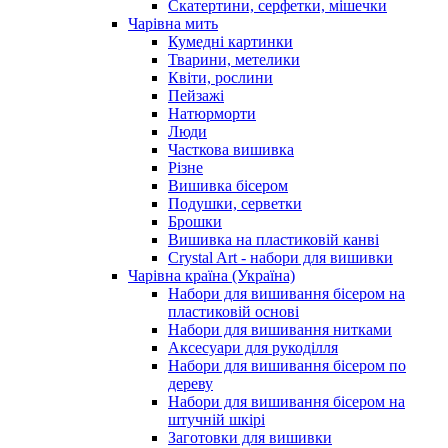
Скатертини, серфетки, мішечки
Чарiвна мить
Кумедні картинки
Тварини, метелики
Квіти, рослини
Пейзажі
Натюрморти
Люди
Часткова вишивка
Різне
Вишивка бісером
Подушки, серветки
Брошки
Вишивка на пластиковій канві
Crystal Art - набори для вишивки
Чарівна країна (Україна)
Набори для вишивання бісером на
пластиковій основі
Набори для вишивання нитками
Аксесуари для рукоділля
Набори для вишивання бісером по
дереву
Набори для вишивання бісером на
штучній шкірі
Заготовки для вишивки