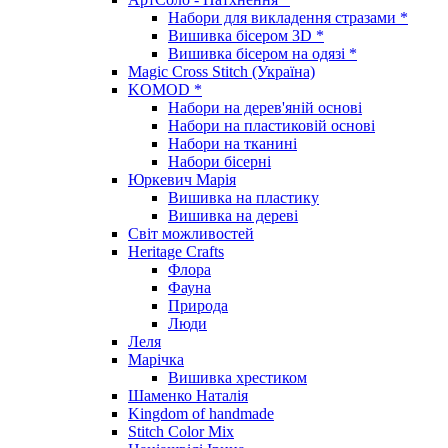
Набори для викладення стразами *
Вишивка бісером 3D *
Вишивка бісером на одязі *
Magic Cross Stitch (Україна)
KOMOD *
Набори на дерев'яній основі
Набори на пластиковій основі
Набори на тканині
Набори бісерні
Юркевич Марія
Вишивка на пластику
Вишивка на дереві
Світ можливостей
Heritage Crafts
Флора
Фауна
Природа
Люди
Леля
Марічка
Вишивка хрестиком
Шаменко Наталія
Kingdom of handmade
Stitch Color Mix