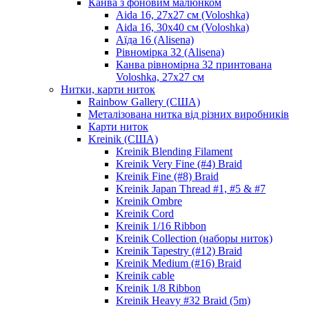
Канва з фоновим малюнком
Aida 16, 27х27 см (Voloshka)
Aida 16, 30х40 см (Voloshka)
Аїда 16 (Alisena)
Рівномірка 32 (Alisena)
Канва рівномірна 32 принтована
Voloshka, 27х27 см
Нитки, карти ниток
Rainbow Gallery (США)
Металізована нитка від різних виробників
Карти ниток
Kreinik (США)
Kreinik Blending Filament
Kreinik Very Fine (#4) Braid
Kreinik Fine (#8) Braid
Kreinik Japan Thread #1, #5 & #7
Kreinik Ombre
Kreinik Cord
Kreinik 1/16 Ribbon
Kreinik Collection (наборы ниток)
Kreinik Tapestry (#12) Braid
Kreinik Medium (#16) Braid
Kreinik cable
Kreinik 1/8 Ribbon
Kreinik Heavy #32 Braid (5m)