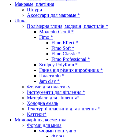
Макраме, плетіння
Шнури
Аксесуари для макраме *
Ліпка
Полімерна глина, моделін, пластилін *
Моделін Cernit *
Fimo *
Fimo Effect *
Fimo Soft *
Fimo Classic *
Fimo Professional *
Sculpey Polyform *
Глина від різних виробників *
Пластилін *
Jam clay *
Форми для пластику
Інструменти для ліплення *
Матеріали для ліплення*
Холодна емаль
Текстурні пластини для ліплення *
Каттери*
Миловаріння, косметика
Форми для мила
Форми поштучно
Фауна