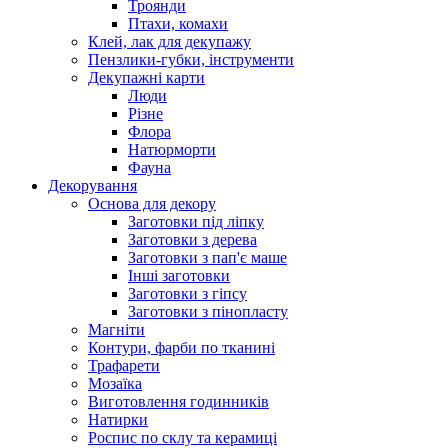
Троянди
Птахи, комахи
Клей, лак для декупажу
Пензлики-губки, інструменти
Декупажні карти
Люди
Різне
Флора
Натюрморти
Фауна
Декорування
Основа для декору
Заготовки під ліпку
Заготовки з дерева
Заготовки з пап'є маше
Інші заготовки
Заготовки з гіпсу
Заготовки з пінопласту
Магніти
Контури, фарби по тканині
Трафарети
Мозаїка
Виготовлення годинників
Натирки
Роспис по склу та керамиці