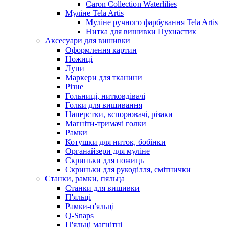
Caron Collection Waterlilies
Муліне Tela Artis
Муліне ручного фарбування Tela Artis
Нитка для вишивки Пухнастик
Аксесуари для вишивки
Оформлення картин
Ножиці
Лупи
Маркери для тканини
Різне
Гольниці, нитковдівачі
Голки для вишивання
Наперстки, вспорювачі, різаки
Магніти-тримачі голки
Рамки
Котушки для ниток, бобінки
Органайзери для муліне
Скриньки для ножиць
Скриньки для рукоділля, смітнички
Станки, рамки, пяльца
Станки для вишивки
П'яльці
Рамки-п'яльці
Q-Snaps
П'яльці магнітні