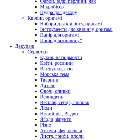
Фарби, рідкі перлини, лак
Мікробісер
Пудра для декору
Квілінг, оригамі
Набори для квілінгу, оригамі
Інструменти для квілінгу, оригамі
Папір для оригамі
Папір для квілінгу*
Декупаж
Серветки
Кухня, натюрморти
Квіти, рослини
Візерунки, фон
Морська тема
Тварини
Дитяче
Овочі, оливки
Великдень
Весілля, серця, любовь
Люди
Новий рік, Різдво
Ягоди, фрукти
Різне
Ангели, феї, релігія
Листя, гриби, плоди