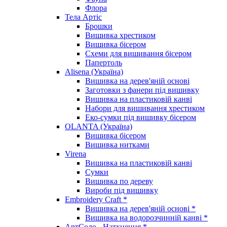
Флора
Тела Артіс
Брошки
Вишивка хрестиком
Вишивка бісером
Схеми для вишивання бісером
Папертоль
Alisena (Україна)
Вишивка на дерев'яній основі
Заготовки з фанери під вишивку
Вишивка на пластиковій канві
Набори для вишивання хрестиком
Еко-сумки під вишивку бісером
OLANTA (Україна)
Вишивка бісером
Вишивка нитками
Virena
Вишивка на пластиковій канві
Сумки
Вишивка по дереву
Вироби під вишивку
Embroidery Craft *
Вишивка на дерев'яній основі *
Вишивка на водорозчинній канві *
АртСоло - Натхнення *