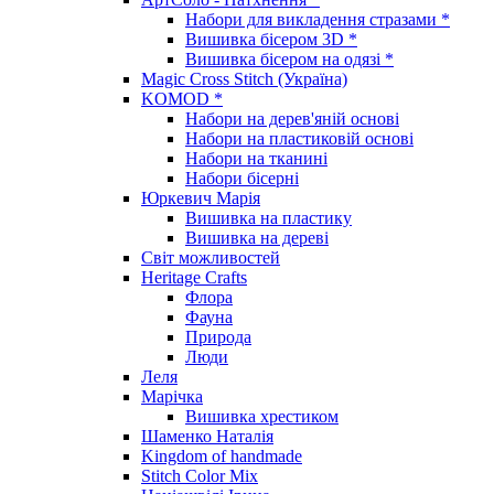
Набори для викладення стразами *
Вишивка бісером 3D *
Вишивка бісером на одязі *
Magic Cross Stitch (Україна)
KOMOD *
Набори на дерев'яній основі
Набори на пластиковій основі
Набори на тканині
Набори бісерні
Юркевич Марія
Вишивка на пластику
Вишивка на дереві
Світ можливостей
Heritage Crafts
Флора
Фауна
Природа
Люди
Леля
Марічка
Вишивка хрестиком
Шаменко Наталія
Kingdom of handmade
Stitch Color Mix