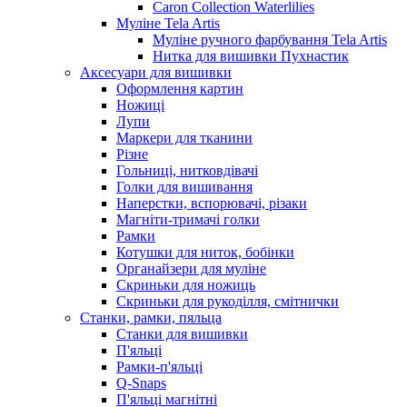
Caron Collection Waterlilies
Муліне Tela Artis
Муліне ручного фарбування Tela Artis
Нитка для вишивки Пухнастик
Аксесуари для вишивки
Оформлення картин
Ножиці
Лупи
Маркери для тканини
Різне
Гольниці, нитковдівачі
Голки для вишивання
Наперстки, вспорювачі, різаки
Магніти-тримачі голки
Рамки
Котушки для ниток, бобінки
Органайзери для муліне
Скриньки для ножиць
Скриньки для рукоділля, смітнички
Станки, рамки, пяльца
Станки для вишивки
П'яльці
Рамки-п'яльці
Q-Snaps
П'яльці магнітні