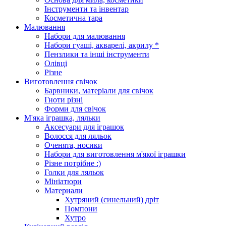
Інструменти та інвентар
Косметична тара
Малювання
Набори для малювання
Набори гуаші, акварелі, акрилу *
Пензлики та інші інструменти
Олівці
Різне
Виготовлення свічок
Барвники, матеріали для свічок
Гноти різні
Форми для свічок
М'яка іграшка, ляльки
Аксесуари для іграшок
Волосся для ляльок
Оченята, носики
Набори для виготовлення м'якої іграшки
Різне потрібне :)
Голки для ляльок
Мініатюри
Материали
Хутряний (синельний) дріт
Помпони
Хутро