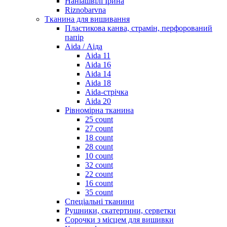
Наніашвілі Ірина
Riznobarvna
Тканина для вишивання
Пластикова канва, страмін, перфорований
папір
Aida / Аіда
Aida 11
Aida 16
Aida 14
Aida 18
Aida-стрічка
Aida 20
Рівномірна тканина
25 count
27 count
18 count
28 count
10 count
32 count
22 count
16 count
35 count
Спеціальні тканини
Рушники, скатертини, серветки
Сорочки з місцем для вишивки