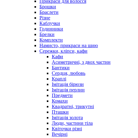
Прикраси для волосся
Брошки
Браслети
Різне
Каблучки
Годинники
Брелки
Комплекти
Намисто, прикраси на шию
Сережки, кліпси, кафи
Кафи
Асиметричні, з двох частин
Бантики
Сердця, любовь
Краплі
Імітація бірюзи
Імітація перлин
Предмети
Комахи
Квадратні, трикутні
Пташки
Імітація золота
Люди, частини тіла
Квіточки різні
Вечірні