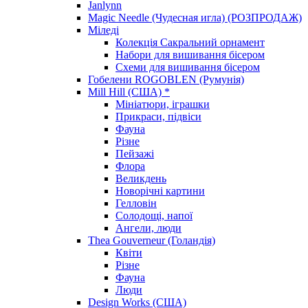
Janlynn
Magic Needle (Чудесная игла) (РОЗПРОДАЖ)
Міледі
Колекція Сакральний орнамент
Набори для вишивання бісером
Схеми для вишивання бісером
Гобелени ROGOBLEN (Румунія)
Mill Hill (США) *
Мініатюри, іграшки
Прикраси, підвіси
Фауна
Різне
Пейзажі
Флора
Великдень
Новорічні картини
Гелловін
Солодощі, напої
Ангели, люди
Thea Gouverneur (Голандія)
Квіти
Різне
Фауна
Люди
Design Works (США)