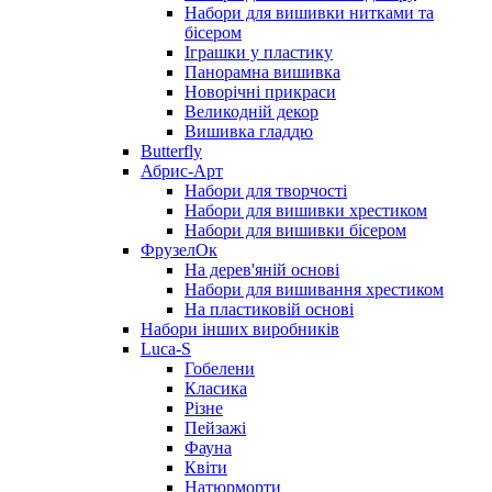
Набори для вишивки нитками та
бісером
Іграшки у пластику
Панорамна вишивка
Новорічні прикраси
Великодній декор
Вишивка гладдю
Butterfly
Абрис-Арт
Набори для творчості
Набори для вишивки хрестиком
Набори для вишивки бісером
ФрузелОк
На дерев'яній основі
Набори для вишивання хрестиком
На пластиковій основі
Набори інших виробників
Luca-S
Гобелени
Класика
Різне
Пейзажі
Фауна
Квіти
Натюрморти