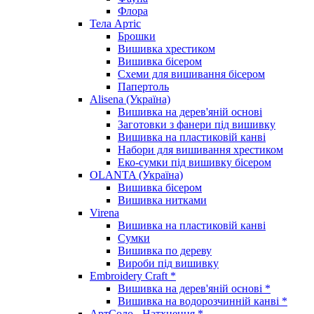
Флора
Тела Артіс
Брошки
Вишивка хрестиком
Вишивка бісером
Схеми для вишивання бісером
Папертоль
Alisena (Україна)
Вишивка на дерев'яній основі
Заготовки з фанери під вишивку
Вишивка на пластиковій канві
Набори для вишивання хрестиком
Еко-сумки під вишивку бісером
OLANTA (Україна)
Вишивка бісером
Вишивка нитками
Virena
Вишивка на пластиковій канві
Сумки
Вишивка по дереву
Вироби під вишивку
Embroidery Craft *
Вишивка на дерев'яній основі *
Вишивка на водорозчинній канві *
АртСоло - Натхнення *