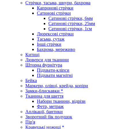
Стрічки, тасьма, шнури, бахрома
Капронові стрічки
Сатинові стрічки
Сатинові стрічки, 6мм
Сатинові стрічки, 25мм
Сатинові стрічки, 1см
Люрексові стрічки
Тасьма, сутаж
Інші стрічки
Бахрома, мереживо
Китиці
Люверси для тканини
Шторна фурнітура
Підхвати-кліпси
Підхвати магнітні
Бейка
Маркери, олівці, крейда, копіри
Замки-блискавки *
Тканина для шиття
Набори тканини, відрізи
Фетр, метраж
Аплікації, бантики
Зворотний бік подушок
Пір'я
Кравецькі ножиці *