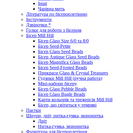
Інші
Чарівна мить
Література по бісероплетінню
Інструменти
Дзвіночки *
Голки для роботи з бісером
Бісер Mill Hill
Бісер Glass Size 6/0 та 8/0
Бісер Seed-Petite
Бісер Glass Seed Beads
Бісер Antique Glass Seed Beads
Бісер Magnifica Glass Beads
Бісер Seed-Frosted Beads
Прикраси Glass & Crystal Treasures
Гудзики Mill Hill (ручна работа)
Міні-набори бісеру
Бісер Glass Pebble Beads
Бісер Glass Bugle Beads
Карти кольорів та трежерсів Mill Hill
Бісер, що світиться у темряві
Паєтки
Шнури, дріт, нитка-гумка, мононитка
Дріт
Нитка-гумка, мононитка
Фурнітура для бісероплетіння