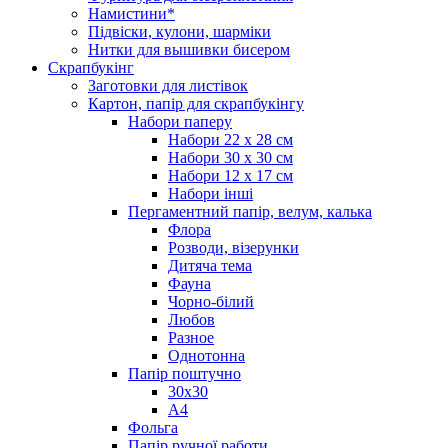
Намистини*
Підвіски, кулони, шарміки
Нитки для вышивки бисером
Скрапбукінг
Заготовки для листівок
Картон, папір для скрапбукінгу
Набори паперу
Набори 22 х 28 см
Набори 30 х 30 см
Набори 12 х 17 см
Набори інші
Пергаментний папір, велум, калька
Флора
Розводи, візерунки
Дитяча тема
Фауна
Чорно-білий
Любов
Разное
Однотонна
Папір поштучно
30х30
А4
Фольга
Папір ручної работи