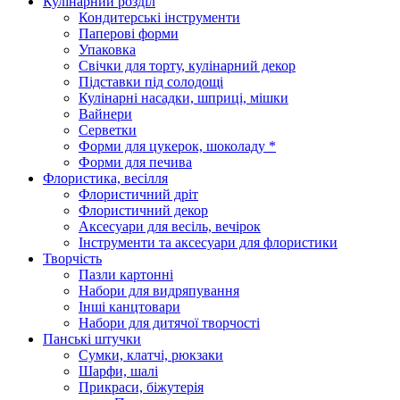
Кулінарний розділ
Кондитерські інструменти
Паперові форми
Упаковка
Свічки для торту, кулінарний декор
Підставки під солодощі
Кулінарні насадки, шприці, мішки
Вайнери
Серветки
Форми для цукерок, шоколаду *
Форми для печива
Флористика, весілля
Флористичний дріт
Флористичний декор
Аксесуари для весіль, вечірок
Інструменти та аксесуари для флористики
Творчість
Пазли картонні
Набори для видряпування
Інші канцтовари
Набори для дитячої творчості
Панські штучки
Сумки, клатчі, рюкзаки
Шарфи, шалі
Прикраси, біжутерія