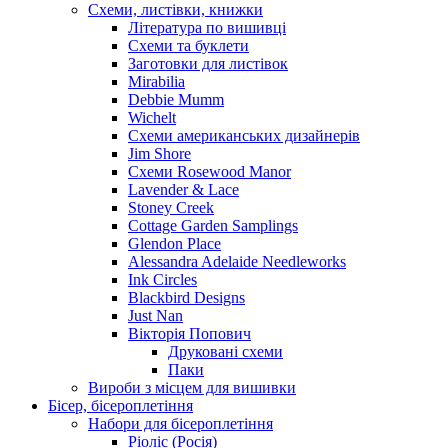
Схеми, листівки, книжки
Література по вишивці
Схеми та буклети
Заготовки для листівок
Mirabilia
Debbie Mumm
Wichelt
Схеми американських дизайнерів
Jim Shore
Cхеми Rosewood Manor
Lavender & Lace
Stoney Creek
Cottage Garden Samplings
Glendon Place
Alessandra Adelaide Needleworks
Ink Circles
Blackbird Designs
Just Nan
Вікторія Попович
Друковані схеми
Паки
Вироби з місцем для вишивки
Бісер, бісероплетіння
Набори для бісероплетіння
Ріоліс (Росія)