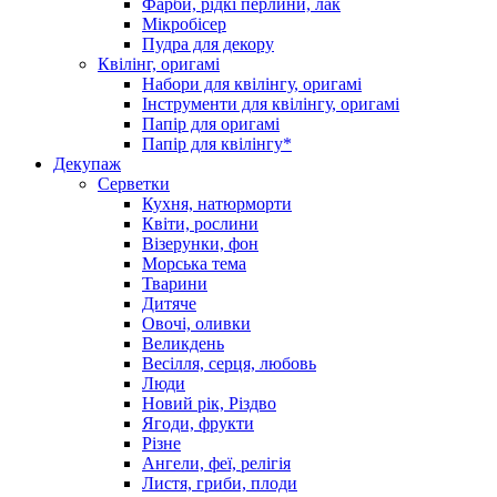
Фарби, рідкі перлини, лак
Мікробісер
Пудра для декору
Квілінг, оригамі
Набори для квілінгу, оригамі
Інструменти для квілінгу, оригамі
Папір для оригамі
Папір для квілінгу*
Декупаж
Серветки
Кухня, натюрморти
Квіти, рослини
Візерунки, фон
Морська тема
Тварини
Дитяче
Овочі, оливки
Великдень
Весілля, серця, любовь
Люди
Новий рік, Різдво
Ягоди, фрукти
Різне
Ангели, феї, релігія
Листя, гриби, плоди