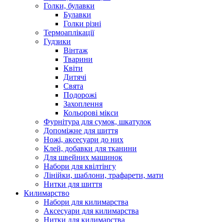
Голки, булавки
Булавки
Голки різні
Термоаплікації
Гудзики
Вінтаж
Тварини
Квіти
Дитячі
Свята
Подорожі
Захоплення
Кольорові мікси
Фурнітура для сумок, шкатулок
Допоміжне для шиття
Ножі, аксесуари до них
Клей, добавки для тканини
Для швейних машинок
Набори для квілтінгу
Лінійки, шаблони, трафарети, мати
Нитки для шиття
Килимарство
Набори для килимарства
Аксесуари для килимарства
Нитки для килимарства