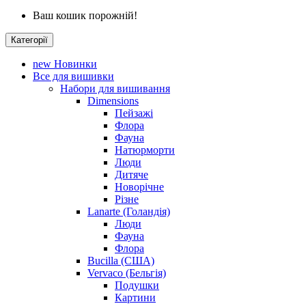
Ваш кошик порожній!
Категорії
new
Новинки
Все для вишивки
Набори для вишивання
Dimensions
Пейзажі
Флора
Фауна
Натюрморти
Люди
Дитяче
Новорічне
Різне
Lanarte (Голандія)
Люди
Фауна
Флора
Bucilla (США)
Vervaco (Бельгія)
Подушки
Картини