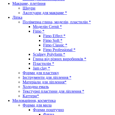
Макраме, плетіння
Шнури
Аксесуари для макраме *
Ліпка
Полімерна глина, моделін, пластилін *
Моделін Cernit *
Fimo *
Fimo Effect *
Fimo Soft *
Fimo Classic *
Fimo Professional *
Sculpey Polyform *
Глина від різних виробників *
Пластилін *
Jam clay *
Форми для пластику
Інструменти для ліплення *
Матеріали для ліплення*
Холодна емаль
Текстурні пластини для ліплення *
Каттери*
Миловаріння, косметика
Форми для мила
Форми поштучно
Фауна