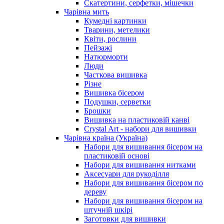
Скатертини, серфетки, мішечки
Чарiвна мить
Кумедні картинки
Тварини, метелики
Квіти, рослини
Пейзажі
Натюрморти
Люди
Часткова вишивка
Різне
Вишивка бісером
Подушки, серветки
Брошки
Вишивка на пластиковій канві
Crystal Art - набори для вишивки
Чарівна країна (Україна)
Набори для вишивання бісером на
пластиковій основі
Набори для вишивання нитками
Аксесуари для рукоділля
Набори для вишивання бісером по
дереву
Набори для вишивання бісером на
штучній шкірі
Заготовки для вишивки