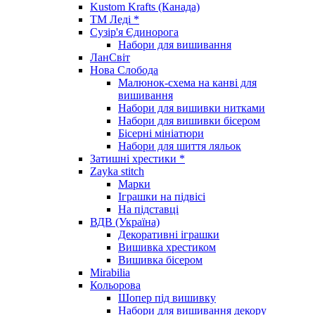
Kustom Krafts (Канада)
ТМ Леді *
Сузір'я Єдинорога
Набори для вишивання
ЛанСвіт
Нова Слобода
Малюнок-схема на канві для
вишивання
Набори для вишивки нитками
Набори для вишивки бісером
Бісерні мініатюри
Набори для шиття ляльок
Затишні хрестики *
Zayka stitch
Марки
Іграшки на підвісі
На підставці
ВДВ (Україна)
Декоративні іграшки
Вишивка хрестиком
Вишивка бісером
Mirabilia
Кольорова
Шопер під вишивку
Набори для вишивання декору