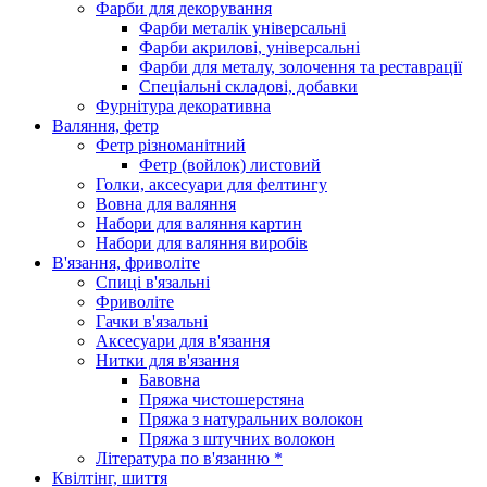
Фарби для декорування
Фарби металік універсальні
Фарби акрилові, універсальні
Фарби для металу, золочення та реставрації
Спеціальні складові, добавки
Фурнітура декоративна
Валяння, фетр
Фетр різноманітний
Фетр (войлок) листовий
Голки, аксесуари для фелтингу
Вовна для валяння
Набори для валяння картин
Набори для валяння виробів
В'язання, фриволіте
Спиці в'язальні
Фриволіте
Гачки в'язальні
Аксесуари для в'язання
Нитки для в'язання
Бавовна
Пряжа чистошерстяна
Пряжа з натуральних волокон
Пряжа з штучних волокон
Література по в'язанню *
Квілтінг, шиття