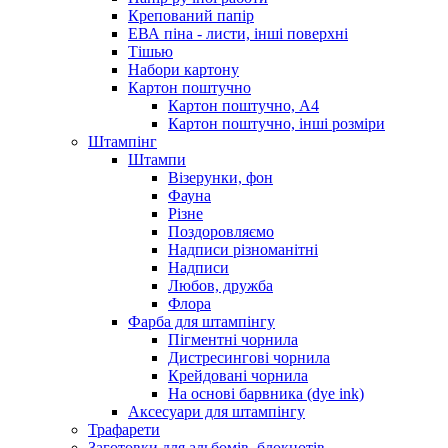
Крепований папір
ЕВА піна - листи, інші поверхні
Тішью
Набори картону
Картон поштучно
Картон поштучно, А4
Картон поштучно, інші розміри
Штампінг
Штампи
Візерунки, фон
Фауна
Різне
Поздоровляємо
Надписи різноманітні
Надписи
Любов, дружба
Флора
Фарба для штампінгу
Пігментні чорнила
Дистресингові чорнила
Крейдовані чорнила
На основі барвника (dye ink)
Аксесуари для штампінгу
Трафарети
Заготовки для альбомів, блокнотів