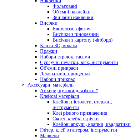
Наклейки
Фольговані
Об'ємні наклейки
Звичайні наклейки
Висічки
Елементи з фетру
Висічки з пінорезини
Висічки з картону (чіпборд)
Карти 3D, колажі
Пряжки
Набори стрічок, тасьми
Сургучні печатки, віск, інструменти
Об'ємні прикраси
Декоративні прищепки
Набори прикрас
Аксесуари, матеріали
Анкери, кутики для фото *
Клейові матеріали
Клейові пістолети, стержні,
інструменти
Клеї різного призначення
Скотч, клейкі стрічки
Клейові аркуші, крапки, квадратики
Глітер, клей з глітером, інструменти
Маркери