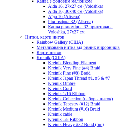
Канва з фоновим малюнком
Aida 16, 27х27 см (Voloshka)
Aida 16, 30х40 см (Voloshka)
Аїда 16 (Alisena)
Рівномірка 32 (Alisena)
Канва рівномірна 32 принтована
Voloshka, 27х27 см
Нитки, карти ниток
Rainbow Gallery (США)
Металізована нитка від різних виробників
Карти ниток
Kreinik (США)
Kreinik Blending Filament
Kreinik Very Fine (#4) Braid
Kreinik Fine (#8) Braid
Kreinik Japan Thread #1, #5 & #7
Kreinik Ombre
Kreinik Cord
Kreinik 1/16 Ribbon
Kreinik Collection (наборы ниток)
Kreinik Tapestry (#12) Braid
Kreinik Medium (#16) Braid
Kreinik cable
Kreinik 1/8 Ribbon
Kreinik Heavy #32 Braid (5m)