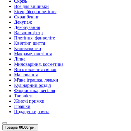
Скрізь
Все для вишивки
Бісер, бісероплетіння
Скрапбукінг
Декупаж
Декорування
Валяння, фетр
Плетіння, фриволіте
Квілтінг, шиття
Килимарство
Макраме, плетіння
Ліпка
Миловаріння, косметика
Виготовлення свічок
Малювання
М'яка іграшка, ляльки
Кулінарний розділ
Флористика, весілля
Творчість
Жіночі примхи
Іграшки
Подарунки, свята
Товарів
0
0.00грн.