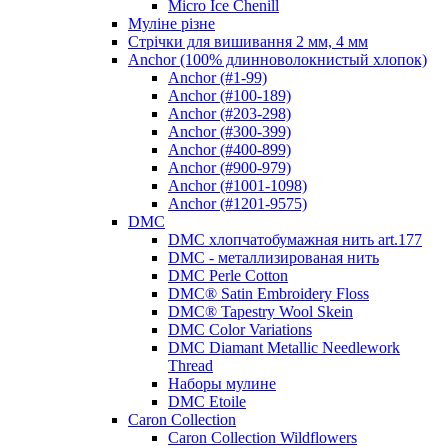
Micro Ice Chenill
Муліне різне
Стрічки для вишивання 2 мм, 4 мм
Anchor (100% длинноволокнистый хлопок)
Anchor (#1-99)
Anchor (#100-189)
Anchor (#203-298)
Anchor (#300-399)
Anchor (#400-899)
Anchor (#900-979)
Anchor (#1001-1098)
Anchor (#1201-9575)
DMC
DMC хлопчатобумажная нить art.177
DMC - металлизированая нить
DMC Perle Cotton
DMC® Satin Embroidery Floss
DMC® Tapestry Wool Skein
DMC Color Variations
DMC Diamant Metallic Needlework
Thread
Наборы мулине
DMC Etoile
Caron Collection
Caron Collection Wildflowers