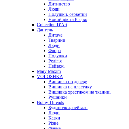
Дитинство
Люди
Подушки, серветки
Новий рік та Різдво
Collection D'Art
Дантель
Дитяче
Тварини
Люди
Флора
Подушки
Релігія
Пейзажі
Mary Maxim
VOLOSHKA
Вишивка по дереву
Вишивка на пластику
Вишивка хрестиком на тканині
Рушники
Bothy Threads
Будиночки, пейзажі
Люди
Казки
Різне
Фауна