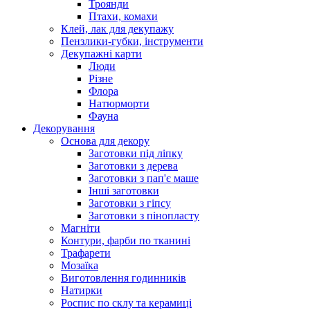
Троянди
Птахи, комахи
Клей, лак для декупажу
Пензлики-губки, інструменти
Декупажні карти
Люди
Різне
Флора
Натюрморти
Фауна
Декорування
Основа для декору
Заготовки під ліпку
Заготовки з дерева
Заготовки з пап'є маше
Інші заготовки
Заготовки з гіпсу
Заготовки з пінопласту
Магніти
Контури, фарби по тканині
Трафарети
Мозаїка
Виготовлення годинників
Натирки
Роспис по склу та керамиці