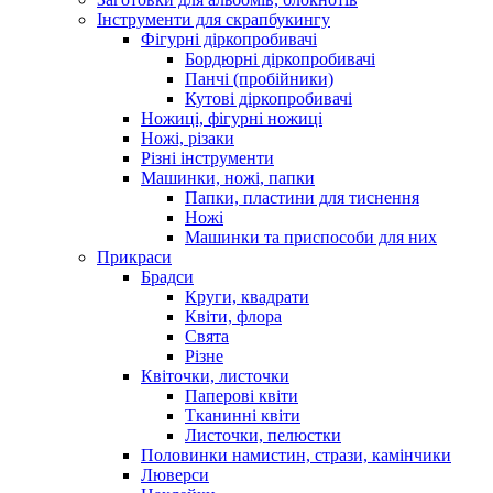
Інструменти для скрапбукингу
Фігурні діркопробивачі
Бордюрні діркопробивачі
Панчі (пробійники)
Кутові діркопробивачі
Ножиці, фігурні ножиці
Ножі, різаки
Різні інструменти
Машинки, ножі, папки
Папки, пластини для тиснення
Ножі
Машинки та приспособи для них
Прикраси
Брадси
Круги, квадрати
Квіти, флора
Свята
Різне
Квіточки, листочки
Паперові квіти
Тканинні квіти
Листочки, пелюстки
Половинки намистин, стрази, камінчики
Люверси