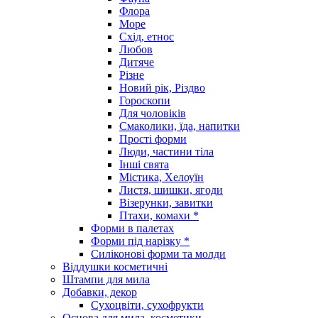
Флора
Море
Схід, етнос
Любов
Дитяче
Різне
Новий рік, Різдво
Гороскопи
Для чоловіків
Смаколики, їда, напитки
Прості форми
Люди, частини тіла
Інші свята
Містика, Хелоуїн
Листя, шишки, ягоди
Візерунки, завитки
Птахи, комахи *
Форми в палетах
Форми під нарізку *
Силіконові форми та молди
Віддушки косметичні
Штампи для мила
Добавки, декор
Сухоцвіти, сухофрукти
Основа для мила, косметики