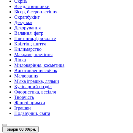
Скрізь
Все для вишивки
Бісер, бісероплетіння
Скрапбукінг
Декупаж
Декорування
Валяння, фетр
Плетіння, фриволіте
Квілтінг, шиття
Килимарство
Макраме, плетіння
Ліпка
Миловаріння, косметика
Виготовлення свічок
Малювання
М'яка іграшка, ляльки
Кулінарний розділ
Флористика, весілля
Творчість
Жіночі примхи
Іграшки
Подарунки, свята
Товарів
0
0.00грн.