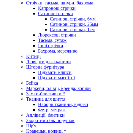
Стрічки, тасьма, шнури, бахрома
Капронові стрічки
Сатинові стрічки
Сатинові стрічки, 6мм
Сатинові стрічки, 25мм
Сатинові стрічки, 1см
Люрексові стрічки
Тасьма, сутаж
Інші стрічки
Бахрома, мереживо
Китиці
Люверси для тканини
Шторна фурнітура
Підхвати-кліпси
Підхвати магнітні
Бейка
Маркери, олівці, крейда, копіри
Замки-блискавки *
Тканина для шиття
Набори тканини, відрізи
Фетр, метраж
Аплікації, бантики
Зворотний бік подушок
Пір'я
Кравецькі ножиці *