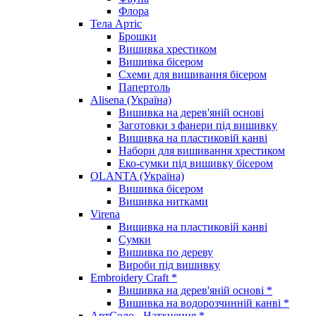
Флора
Тела Артіс
Брошки
Вишивка хрестиком
Вишивка бісером
Схеми для вишивання бісером
Папертоль
Alisena (Україна)
Вишивка на дерев'яній основі
Заготовки з фанери під вишивку
Вишивка на пластиковій канві
Набори для вишивання хрестиком
Еко-сумки під вишивку бісером
OLANTA (Україна)
Вишивка бісером
Вишивка нитками
Virena
Вишивка на пластиковій канві
Сумки
Вишивка по дереву
Вироби під вишивку
Embroidery Craft *
Вишивка на дерев'яній основі *
Вишивка на водорозчинній канві *
АртСоло - Натхнення *