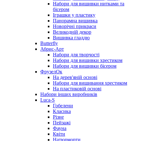
Набори для вишивки нитками та
бісером
Іграшки у пластику
Панорамна вишивка
Новорічні прикраси
Великодній декор
Вишивка гладдю
Butterfly
Абрис-Арт
Набори для творчості
Набори для вишивки хрестиком
Набори для вишивки бісером
ФрузелОк
На дерев'яній основі
Набори для вишивання хрестиком
На пластиковій основі
Набори інших виробників
Luca-S
Гобелени
Класика
Різне
Пейзажі
Фауна
Квіти
Натюрморти