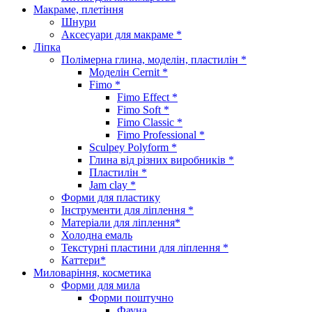
Макраме, плетіння
Шнури
Аксесуари для макраме *
Ліпка
Полімерна глина, моделін, пластилін *
Моделін Cernit *
Fimo *
Fimo Effect *
Fimo Soft *
Fimo Classic *
Fimo Professional *
Sculpey Polyform *
Глина від різних виробників *
Пластилін *
Jam clay *
Форми для пластику
Інструменти для ліплення *
Матеріали для ліплення*
Холодна емаль
Текстурні пластини для ліплення *
Каттери*
Миловаріння, косметика
Форми для мила
Форми поштучно
Фауна