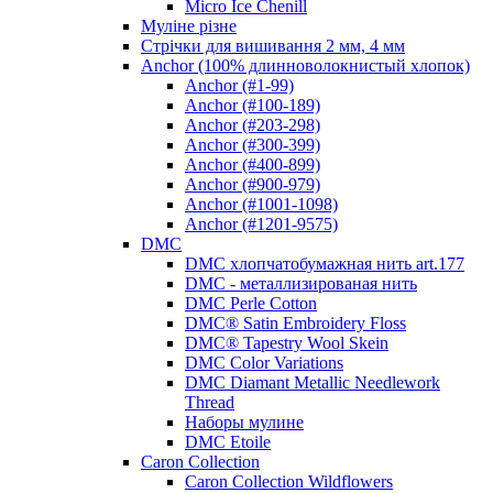
Micro Ice Chenill
Муліне різне
Стрічки для вишивання 2 мм, 4 мм
Anchor (100% длинноволокнистый хлопок)
Anchor (#1-99)
Anchor (#100-189)
Anchor (#203-298)
Anchor (#300-399)
Anchor (#400-899)
Anchor (#900-979)
Anchor (#1001-1098)
Anchor (#1201-9575)
DMC
DMC хлопчатобумажная нить art.177
DMC - металлизированая нить
DMC Perle Cotton
DMC® Satin Embroidery Floss
DMC® Tapestry Wool Skein
DMC Color Variations
DMC Diamant Metallic Needlework
Thread
Наборы мулине
DMC Etoile
Caron Collection
Caron Collection Wildflowers