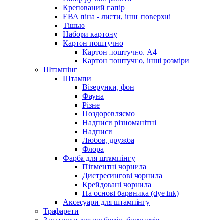
Крепований папір
ЕВА піна - листи, інші поверхні
Тішью
Набори картону
Картон поштучно
Картон поштучно, А4
Картон поштучно, інші розміри
Штампінг
Штампи
Візерунки, фон
Фауна
Різне
Поздоровляємо
Надписи різноманітні
Надписи
Любов, дружба
Флора
Фарба для штампінгу
Пігментні чорнила
Дистресингові чорнила
Крейдовані чорнила
На основі барвника (dye ink)
Аксесуари для штампінгу
Трафарети
Заготовки для альбомів, блокнотів