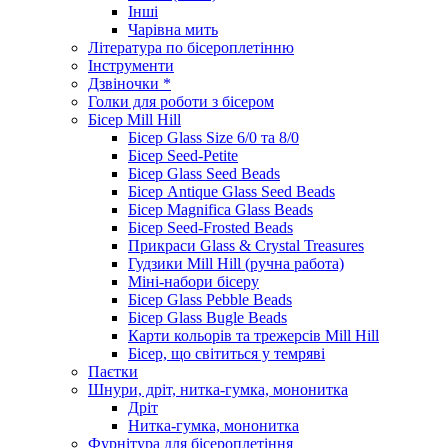
Інші
Чарівна мить
Література по бісероплетінню
Інструменти
Дзвіночки *
Голки для роботи з бісером
Бісер Mill Hill
Бісер Glass Size 6/0 та 8/0
Бісер Seed-Petite
Бісер Glass Seed Beads
Бісер Antique Glass Seed Beads
Бісер Magnifica Glass Beads
Бісер Seed-Frosted Beads
Прикраси Glass & Crystal Treasures
Гудзики Mill Hill (ручна работа)
Міні-набори бісеру
Бісер Glass Pebble Beads
Бісер Glass Bugle Beads
Карти кольорів та трежерсів Mill Hill
Бісер, що світиться у темряві
Паєтки
Шнури, дріт, нитка-гумка, мононитка
Дріт
Нитка-гумка, мононитка
Фурнітура для бісероплетіння