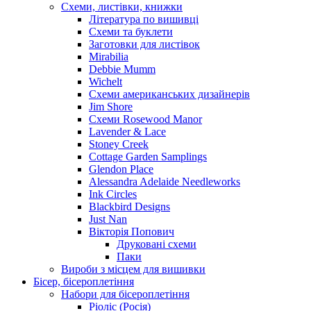
Схеми, листівки, книжки
Література по вишивці
Схеми та буклети
Заготовки для листівок
Mirabilia
Debbie Mumm
Wichelt
Схеми американських дизайнерів
Jim Shore
Cхеми Rosewood Manor
Lavender & Lace
Stoney Creek
Cottage Garden Samplings
Glendon Place
Alessandra Adelaide Needleworks
Ink Circles
Blackbird Designs
Just Nan
Вікторія Попович
Друковані схеми
Паки
Вироби з місцем для вишивки
Бісер, бісероплетіння
Набори для бісероплетіння
Ріоліс (Росія)