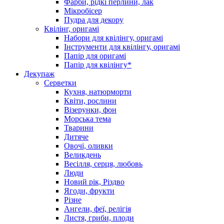
Фарби, рідкі перлини, лак
Мікробісер
Пудра для декору
Квілінг, оригамі
Набори для квілінгу, оригамі
Інструменти для квілінгу, оригамі
Папір для оригамі
Папір для квілінгу*
Декупаж
Серветки
Кухня, натюрморти
Квіти, рослини
Візерунки, фон
Морська тема
Тварини
Дитяче
Овочі, оливки
Великдень
Весілля, серця, любовь
Люди
Новий рік, Різдво
Ягоди, фрукти
Різне
Ангели, феї, релігія
Листя, гриби, плоди