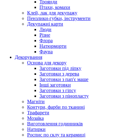
Троянди
Птахи, комахи
Клей, лак для декупажу
Пензлики-губки, інструменти
Декупажні карти
Люди
Різне
Флора
Натюрморти
Фауна
Декорування
Основа для декору
Заготовки під ліпку
Заготовки з дерева
Заготовки з пап'є маше
Інші заготовки
Заготовки з гіпсу
Заготовки з пінопласту
Магніти
Контури, фарби по тканині
Трафарети
Мозаїка
Виготовлення годинників
Натирки
Роспис по склу та керамиці