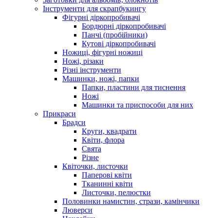
Інструменти для скрапбукингу
Фігурні діркопробивачі
Бордюрні діркопробивачі
Панчі (пробійники)
Кутові діркопробивачі
Ножиці, фігурні ножиці
Ножі, різаки
Різні інструменти
Машинки, ножі, папки
Папки, пластини для тиснення
Ножі
Машинки та приспособи для них
Прикраси
Брадси
Круги, квадрати
Квіти, флора
Свята
Різне
Квіточки, листочки
Паперові квіти
Тканинні квіти
Листочки, пелюстки
Половинки намистин, стрази, камінчики
Люверси