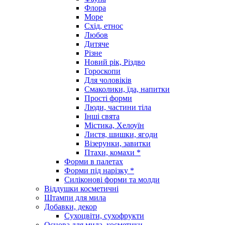
Флора
Море
Схід, етнос
Любов
Дитяче
Різне
Новий рік, Різдво
Гороскопи
Для чоловіків
Смаколики, їда, напитки
Прості форми
Люди, частини тіла
Інші свята
Містика, Хелоуїн
Листя, шишки, ягоди
Візерунки, завитки
Птахи, комахи *
Форми в палетах
Форми під нарізку *
Силіконові форми та молди
Віддушки косметичні
Штампи для мила
Добавки, декор
Сухоцвіти, сухофрукти
Основа для мила, косметики