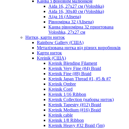
Канва з фоновим малюнком
Aida 16, 27х27 см (Voloshka)
Aida 16, 30х40 см (Voloshka)
Аїда 16 (Alisena)
Рівномірка 32 (Alisena)
Канва рівномірна 32 принтована
Voloshka, 27х27 см
Нитки, карти ниток
Rainbow Gallery (США)
Металізована нитка від різних виробників
Карти ниток
Kreinik (США)
Kreinik Blending Filament
Kreinik Very Fine (#4) Braid
Kreinik Fine (#8) Braid
Kreinik Japan Thread #1, #5 & #7
Kreinik Ombre
Kreinik Cord
Kreinik 1/16 Ribbon
Kreinik Collection (наборы ниток)
Kreinik Tapestry (#12) Braid
Kreinik Medium (#16) Braid
Kreinik cable
Kreinik 1/8 Ribbon
Kreinik Heavy #32 Braid (5m)