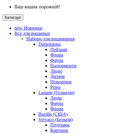
Ваш кошик порожній!
Категорії
new
Новинки
Все для вишивки
Набори для вишивання
Dimensions
Пейзажі
Флора
Фауна
Натюрморти
Люди
Дитяче
Новорічне
Різне
Lanarte (Голандія)
Люди
Фауна
Флора
Bucilla (США)
Vervaco (Бельгія)
Подушки
Картини