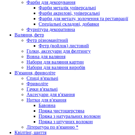
Фарби для декорування
Фарби металік універсальні
Фарби акрилові, універсальні
Фарби для металу, золочення та реставрації
Спеціальні складові, добавки
Фурнітура декоративна
Валяння, фетр
Фетр різноманітний
Фетр (войлок) листовий
Голки, аксесуари для фелтингу
Вовна для валяння
Набори для валяння картин
Набори для валяння виробів
В'язання, фриволіте
Спиці в'язальні
Фриволіте
Гачки в'язальні
Аксесуари для в'язання
Нитки для в'язання
Бавовна
Пряжа чистошерстяна
Пряжа з натуральних волокон
Пряжа з штучних волокон
Література по в'язанню *
Квілтінг, шиття