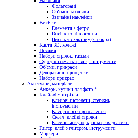
Наклейки
Фольговані
Об'ємні наклейки
Звичайні наклейки
Висічки
Елементи з фетру
Висічки з пінорезини
Висічки з картону (чіпборд)
Карти 3D, колажі
Пряжки
Набори стрічок, тасьми
Сургучні печатки, віск, інструменти
Об'ємні прикраси
Декоративні прищепки
Набори прикрас
Аксесуари, матеріали
Анкери, кутики для фото *
Клейові матеріали
Клейові пістолети, стержні,
інструменти
Клеї різного призначення
Скотч, клейкі стрічки
Клейові аркуші, крапки, квадратики
Глітер, клей з глітером, інструменти
Маркери