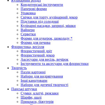
Кулінарний розділ
Кондитерські інструменти
Паперові форми
Упаковка
Свічки для торту, кулінарний декор
Підставки під солодощі
Кулінарні насадки, шприці, мішки
Вайнери
Серветки
Форми для цукерок, шоколаду *
Форми для печива
Флористика, весілля
Флористичний дріт
Флористичний декор
Аксесуари для весіль, вечірок
Інструменти та аксесуари для флористики
Творчість
Пазли картонні
Набори для видряпування
Інші канцтовари
Набори для дитячої творчості
Панські штучки
Сумки, клатчі, рюкзаки
Шарфи, шалі
Прикраси, біжутерія