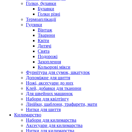
Голки, булавки
Булавки
Голки різні
Термоаплікації
Гудзики
Вінтаж
Тварини
Квіти
Дитячі
Свята
Подорожі
Захоплення
Кольорові мікси
Фурнітура для сумок, шкатулок
Допоміжне для шиття
Ножі, аксесуари до них
Клей, добавки для тканини
Для швейних машинок
Набори для квілтінгу
Лінійки, шаблони, трафарети, мати
Нитки для шиття
Килимарство
Набори для килимарства
Аксесуари для килимарства
Нитки для килимарства