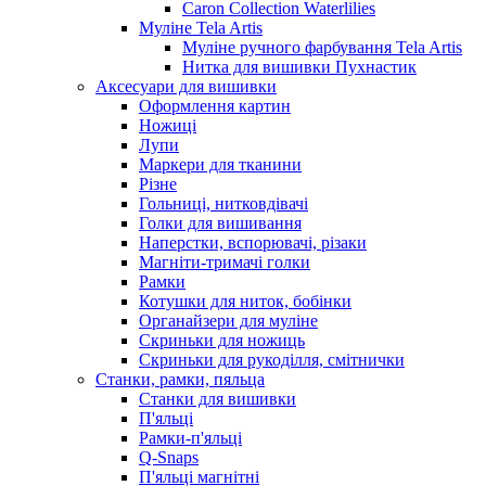
Caron Collection Waterlilies
Муліне Tela Artis
Муліне ручного фарбування Tela Artis
Нитка для вишивки Пухнастик
Аксесуари для вишивки
Оформлення картин
Ножиці
Лупи
Маркери для тканини
Різне
Гольниці, нитковдівачі
Голки для вишивання
Наперстки, вспорювачі, різаки
Магніти-тримачі голки
Рамки
Котушки для ниток, бобінки
Органайзери для муліне
Скриньки для ножиць
Скриньки для рукоділля, смітнички
Станки, рамки, пяльца
Станки для вишивки
П'яльці
Рамки-п'яльці
Q-Snaps
П'яльці магнітні