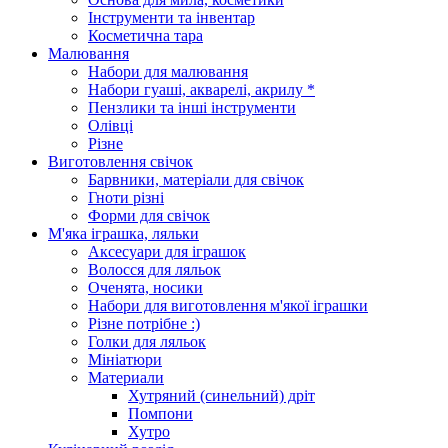
Інструменти та інвентар
Косметична тара
Малювання
Набори для малювання
Набори гуаші, акварелі, акрилу *
Пензлики та інші інструменти
Олівці
Різне
Виготовлення свічок
Барвники, матеріали для свічок
Гноти різні
Форми для свічок
М'яка іграшка, ляльки
Аксесуари для іграшок
Волосся для ляльок
Оченята, носики
Набори для виготовлення м'якої іграшки
Різне потрібне :)
Голки для ляльок
Мініатюри
Материали
Хутряний (синельний) дріт
Помпони
Хутро