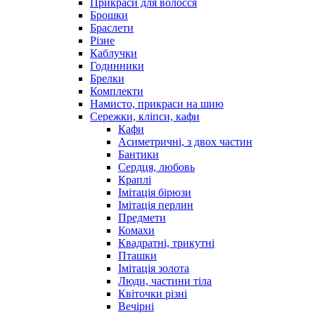
Прикраси для волосся
Брошки
Браслети
Різне
Каблучки
Годинники
Брелки
Комплекти
Намисто, прикраси на шию
Сережки, кліпси, кафи
Кафи
Асиметричні, з двох частин
Бантики
Сердця, любовь
Краплі
Імітація бірюзи
Імітація перлин
Предмети
Комахи
Квадратні, трикутні
Пташки
Імітація золота
Люди, частини тіла
Квіточки різні
Вечірні