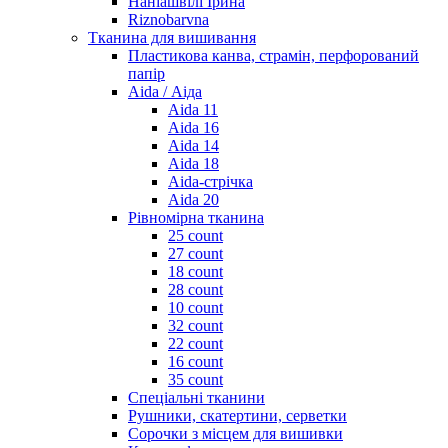
Наніашвілі Ірина
Riznobarvna
Тканина для вишивання
Пластикова канва, страмін, перфорований
папір
Aida / Аіда
Aida 11
Aida 16
Aida 14
Aida 18
Aida-стрічка
Aida 20
Рівномірна тканина
25 count
27 count
18 count
28 count
10 count
32 count
22 count
16 count
35 count
Спеціальні тканини
Рушники, скатертини, серветки
Сорочки з місцем для вишивки