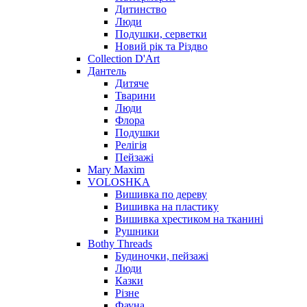
Дитинство
Люди
Подушки, серветки
Новий рік та Різдво
Collection D'Art
Дантель
Дитяче
Тварини
Люди
Флора
Подушки
Релігія
Пейзажі
Mary Maxim
VOLOSHKA
Вишивка по дереву
Вишивка на пластику
Вишивка хрестиком на тканині
Рушники
Bothy Threads
Будиночки, пейзажі
Люди
Казки
Різне
Фауна