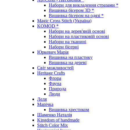
Набори для викладення стразами *
Вишивка бісером 3D *
Вишивка бісером на одязі *
Magic Cross Stitch (Україна)
KOMOD *
Набори на дерев'яній основі
Набори на пластиковій основі
Набори на тканині
Набори бісерні
Юркевич Марія
Вишивка на пластику
Вишивка на дереві
Світ можливостей
Heritage Crafts
Флора
Фауна
Природа
Люди
Леля
Марічка
Вишивка хрестиком
Шаменко Наталія
Kingdom of handmade
Stitch Color Mix