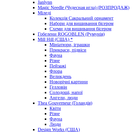
Janlynn
Magic Needle (Чудесная игла) (РОЗПРОДАЖ)
Міледі
Колекція Сакральний орнамент
Набори для вишивання бісером
Схеми для вишивання бісером
Гобелени ROGOBLEN (Румунія)
Mill Hill (США) *
Мініатюри, іграшки
Прикраси, підвіси
Фауна
Різне
Пейзажі
Флора
Великдень
Новорічні картини
Гелловін
Солодощі, напої
Ангели, люди
Thea Gouverneur (Голандія)
Квіти
Різне
Фауна
Люди
Design Works (США)