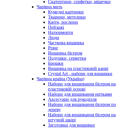
Скатертини, серфетки, мішечки
Чарiвна мить
Кумедні картинки
Тварини, метелики
Квіти, рослини
Пейзажі
Натюрморти
Люди
Часткова вишивка
Різне
Вишивка бісером
Подушки, серветки
Брошки
Вишивка на пластиковій канві
Crystal Art - набори для вишивки
Чарівна країна (Україна)
Набори для вишивання бісером на
пластиковій основі
Набори для вишивання нитками
Аксесуари для рукоділля
Набори для вишивання бісером по
дереву
Набори для вишивання бісером на
штучній шкірі
Заготовки для вишивки