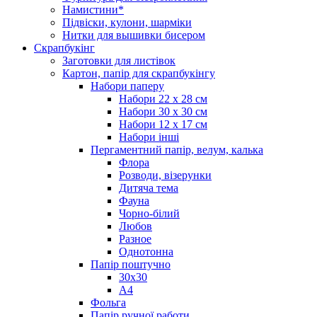
Намистини*
Підвіски, кулони, шарміки
Нитки для вышивки бисером
Скрапбукінг
Заготовки для листівок
Картон, папір для скрапбукінгу
Набори паперу
Набори 22 х 28 см
Набори 30 х 30 см
Набори 12 х 17 см
Набори інші
Пергаментний папір, велум, калька
Флора
Розводи, візерунки
Дитяча тема
Фауна
Чорно-білий
Любов
Разное
Однотонна
Папір поштучно
30х30
А4
Фольга
Папір ручної работи