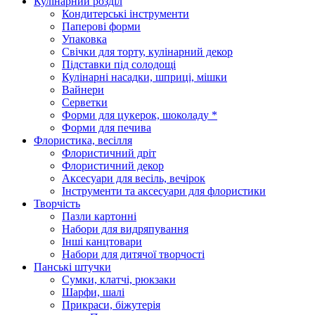
Кулінарний розділ
Кондитерські інструменти
Паперові форми
Упаковка
Свічки для торту, кулінарний декор
Підставки під солодощі
Кулінарні насадки, шприці, мішки
Вайнери
Серветки
Форми для цукерок, шоколаду *
Форми для печива
Флористика, весілля
Флористичний дріт
Флористичний декор
Аксесуари для весіль, вечірок
Інструменти та аксесуари для флористики
Творчість
Пазли картонні
Набори для видряпування
Інші канцтовари
Набори для дитячої творчості
Панські штучки
Сумки, клатчі, рюкзаки
Шарфи, шалі
Прикраси, біжутерія