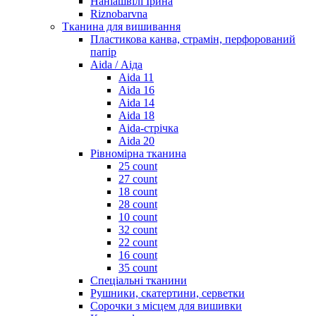
Наніашвілі Ірина
Riznobarvna
Тканина для вишивання
Пластикова канва, страмін, перфорований
папір
Aida / Аіда
Aida 11
Aida 16
Aida 14
Aida 18
Aida-стрічка
Aida 20
Рівномірна тканина
25 count
27 count
18 count
28 count
10 count
32 count
22 count
16 count
35 count
Спеціальні тканини
Рушники, скатертини, серветки
Сорочки з місцем для вишивки