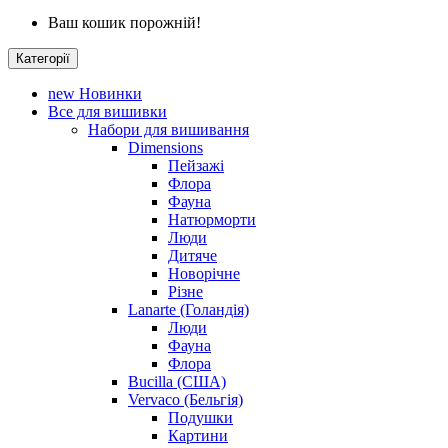
Ваш кошик порожній!
Категорії
new
Новинки
Все для вишивки
Набори для вишивання
Dimensions
Пейзажі
Флора
Фауна
Натюрморти
Люди
Дитяче
Новорічне
Різне
Lanarte (Голандія)
Люди
Фауна
Флора
Bucilla (США)
Vervaco (Бельгія)
Подушки
Картини