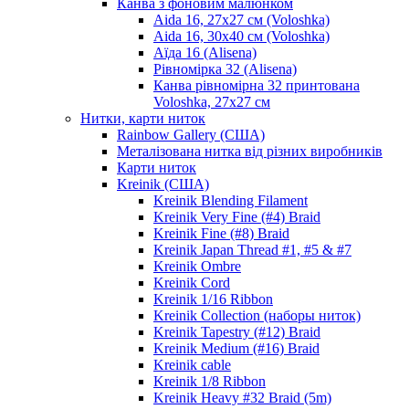
Канва з фоновим малюнком
Aida 16, 27х27 см (Voloshka)
Aida 16, 30х40 см (Voloshka)
Аїда 16 (Alisena)
Рівномірка 32 (Alisena)
Канва рівномірна 32 принтована
Voloshka, 27х27 см
Нитки, карти ниток
Rainbow Gallery (США)
Металізована нитка від різних виробників
Карти ниток
Kreinik (США)
Kreinik Blending Filament
Kreinik Very Fine (#4) Braid
Kreinik Fine (#8) Braid
Kreinik Japan Thread #1, #5 & #7
Kreinik Ombre
Kreinik Cord
Kreinik 1/16 Ribbon
Kreinik Collection (наборы ниток)
Kreinik Tapestry (#12) Braid
Kreinik Medium (#16) Braid
Kreinik cable
Kreinik 1/8 Ribbon
Kreinik Heavy #32 Braid (5m)