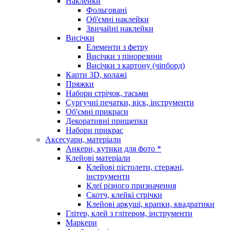
Наклейки
Фольговані
Об'ємні наклейки
Звичайні наклейки
Висічки
Елементи з фетру
Висічки з пінорезини
Висічки з картону (чіпборд)
Карти 3D, колажі
Пряжки
Набори стрічок, тасьми
Сургучні печатки, віск, інструменти
Об'ємні прикраси
Декоративні прищепки
Набори прикрас
Аксесуари, матеріали
Анкери, кутики для фото *
Клейові матеріали
Клейові пістолети, стержні,
інструменти
Клеї різного призначення
Скотч, клейкі стрічки
Клейові аркуші, крапки, квадратики
Глітер, клей з глітером, інструменти
Маркери