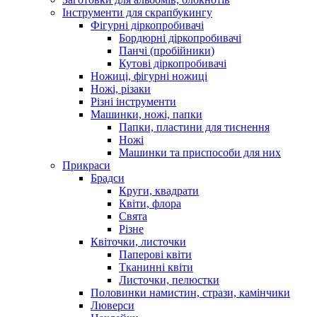
Інструменти для скрапбукингу
Фігурні діркопробивачі
Бордюрні діркопробивачі
Панчі (пробійники)
Кутові діркопробивачі
Ножиці, фігурні ножиці
Ножі, різаки
Різні інструменти
Машинки, ножі, папки
Папки, пластини для тиснення
Ножі
Машинки та приспособи для них
Прикраси
Брадси
Круги, квадрати
Квіти, флора
Свята
Різне
Квіточки, листочки
Паперові квіти
Тканинні квіти
Листочки, пелюстки
Половинки намистин, стрази, камінчики
Люверси