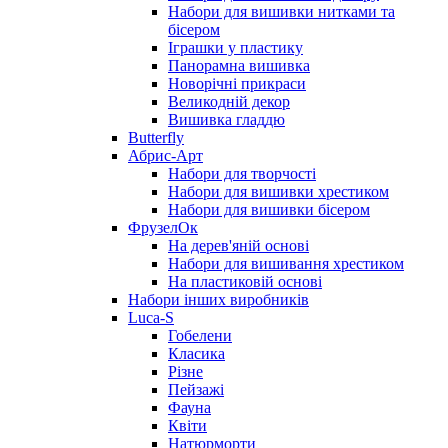
Набори для вишивки нитками та
бісером
Іграшки у пластику
Панорамна вишивка
Новорічні прикраси
Великодній декор
Вишивка гладдю
Butterfly
Абрис-Арт
Набори для творчості
Набори для вишивки хрестиком
Набори для вишивки бісером
ФрузелОк
На дерев'яній основі
Набори для вишивання хрестиком
На пластиковій основі
Набори інших виробників
Luca-S
Гобелени
Класика
Різне
Пейзажі
Фауна
Квіти
Натюрморти