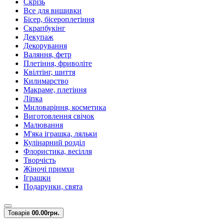
Скрізь
Все для вишивки
Бісер, бісероплетіння
Скрапбукінг
Декупаж
Декорування
Валяння, фетр
Плетіння, фриволіте
Квілтінг, шиття
Килимарство
Макраме, плетіння
Ліпка
Миловаріння, косметика
Виготовлення свічок
Малювання
М'яка іграшка, ляльки
Кулінарний розділ
Флористика, весілля
Творчість
Жіночі примхи
Іграшки
Подарунки, свята
Товарів
0
0.00грн.