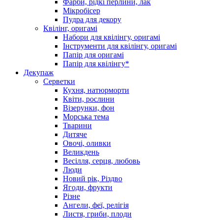
Фарби, рідкі перлини, лак
Мікробісер
Пудра для декору
Квілінг, оригамі
Набори для квілінгу, оригамі
Інструменти для квілінгу, оригамі
Папір для оригамі
Папір для квілінгу*
Декупаж
Серветки
Кухня, натюрморти
Квіти, рослини
Візерунки, фон
Морська тема
Тварини
Дитяче
Овочі, оливки
Великдень
Весілля, серця, любовь
Люди
Новий рік, Різдво
Ягоди, фрукти
Різне
Ангели, феї, релігія
Листя, гриби, плоди