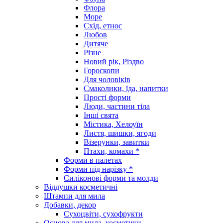
Флора
Море
Схід, етнос
Любов
Дитяче
Різне
Новий рік, Різдво
Гороскопи
Для чоловіків
Смаколики, їда, напитки
Прості форми
Люди, частини тіла
Інші свята
Містика, Хелоуїн
Листя, шишки, ягоди
Візерунки, завитки
Птахи, комахи *
Форми в палетах
Форми під нарізку *
Силіконові форми та молди
Віддушки косметичні
Штампи для мила
Добавки, декор
Сухоцвіти, сухофрукти
Основа для мила, косметики