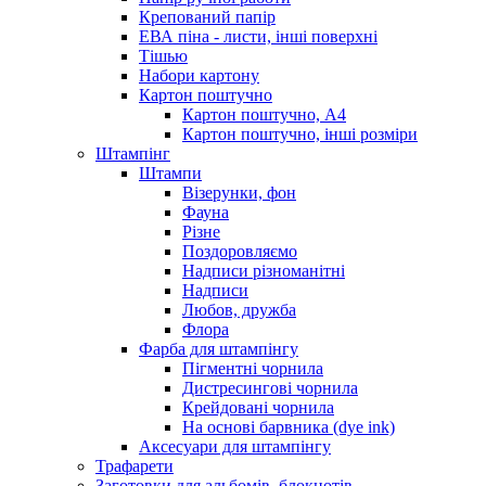
Крепований папір
ЕВА піна - листи, інші поверхні
Тішью
Набори картону
Картон поштучно
Картон поштучно, А4
Картон поштучно, інші розміри
Штампінг
Штампи
Візерунки, фон
Фауна
Різне
Поздоровляємо
Надписи різноманітні
Надписи
Любов, дружба
Флора
Фарба для штампінгу
Пігментні чорнила
Дистресингові чорнила
Крейдовані чорнила
На основі барвника (dye ink)
Аксесуари для штампінгу
Трафарети
Заготовки для альбомів, блокнотів