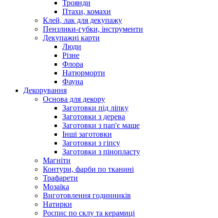
Троянди
Птахи, комахи
Клей, лак для декупажу
Пензлики-губки, інструменти
Декупажні карти
Люди
Різне
Флора
Натюрморти
Фауна
Декорування
Основа для декору
Заготовки під ліпку
Заготовки з дерева
Заготовки з пап'є маше
Інші заготовки
Заготовки з гіпсу
Заготовки з пінопласту
Магніти
Контури, фарби по тканині
Трафарети
Мозаїка
Виготовлення годинників
Натирки
Роспис по склу та керамиці