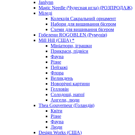
Janlynn
Magic Needle (Чудесная игла) (РОЗПРОДАЖ)
Міледі
Колекція Сакральний орнамент
Набори для вишивання бісером
Схеми для вишивання бісером
Гобелени ROGOBLEN (Румунія)
Mill Hill (США) *
Мініатюри, іграшки
Прикраси, підвіси
Фауна
Різне
Пейзажі
Флора
Великдень
Новорічні картини
Гелловін
Солодощі, напої
Ангели, люди
Thea Gouverneur (Голандія)
Квіти
Різне
Фауна
Люди
Design Works (США)