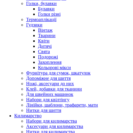
Голки, булавки
Булавки
Голки різні
Термоаплікації
Гудзики
Вінтаж
Тварини
Квіти
Дитячі
Свята
Подорожі
Захоплення
Кольорові мікси
Фурнітура для сумок, шкатулок
Допоміжне для шиття
Ножі, аксесуари до них
Клей, добавки для тканини
Для швейних машинок
Набори для квілтінгу
Лінійки, шаблони, трафарети, мати
Нитки для шиття
Килимарство
Набори для килимарства
Аксесуари для килимарства
Нитки для килимарства