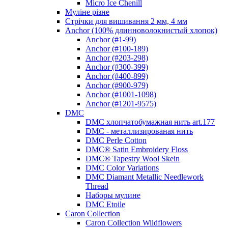
Micro Ice Chenill
Муліне різне
Стрічки для вишивання 2 мм, 4 мм
Anchor (100% длинноволокнистый хлопок)
Anchor (#1-99)
Anchor (#100-189)
Anchor (#203-298)
Anchor (#300-399)
Anchor (#400-899)
Anchor (#900-979)
Anchor (#1001-1098)
Anchor (#1201-9575)
DMC
DMC хлопчатобумажная нить art.177
DMC - металлизированая нить
DMC Perle Cotton
DMC® Satin Embroidery Floss
DMC® Tapestry Wool Skein
DMC Color Variations
DMC Diamant Metallic Needlework
Thread
Наборы мулине
DMC Etoile
Caron Collection
Caron Collection Wildflowers