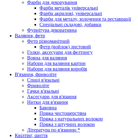
Фарби для декорування
Фарби металік універсальні
Фарби акрилові, універсальні
Фарби для металу, золочення та реставрації
Спеціальні складові, добавки
Фурнітура декоративна
Валяння, фетр
Фетр різноманітний
Фетр (войлок) листовий
Голки, аксесуари для фелтингу
Вовна для валяння
Набори для валяння картин
Набори для валяння виробів
В'язання, фриволіте
Спиці в'язальні
Фриволіте
Гачки в'язальні
Аксесуари для в'язання
Нитки для в'язання
Бавовна
Пряжа чистошерстяна
Пряжа з натуральних волокон
Пряжа з штучних волокон
Література по в'язанню *
Квілтінг, шиття