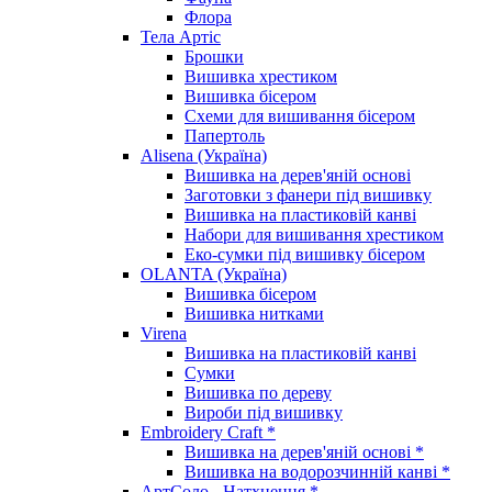
Флора
Тела Артіс
Брошки
Вишивка хрестиком
Вишивка бісером
Схеми для вишивання бісером
Папертоль
Alisena (Україна)
Вишивка на дерев'яній основі
Заготовки з фанери під вишивку
Вишивка на пластиковій канві
Набори для вишивання хрестиком
Еко-сумки під вишивку бісером
OLANTA (Україна)
Вишивка бісером
Вишивка нитками
Virena
Вишивка на пластиковій канві
Сумки
Вишивка по дереву
Вироби під вишивку
Embroidery Craft *
Вишивка на дерев'яній основі *
Вишивка на водорозчинній канві *
АртСоло - Натхнення *