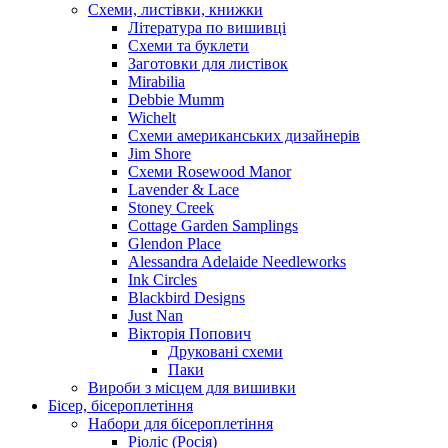
Схеми, листівки, книжки
Література по вишивці
Схеми та буклети
Заготовки для листівок
Mirabilia
Debbie Mumm
Wichelt
Схеми американських дизайнерів
Jim Shore
Cхеми Rosewood Manor
Lavender & Lace
Stoney Creek
Cottage Garden Samplings
Glendon Place
Alessandra Adelaide Needleworks
Ink Circles
Blackbird Designs
Just Nan
Вікторія Попович
Друковані схеми
Паки
Вироби з місцем для вишивки
Бісер, бісероплетіння
Набори для бісероплетіння
Ріоліс (Росія)