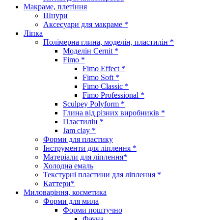
Макраме, плетіння
Шнури
Аксесуари для макраме *
Ліпка
Полімерна глина, моделін, пластилін *
Моделін Cernit *
Fimo *
Fimo Effect *
Fimo Soft *
Fimo Classic *
Fimo Professional *
Sculpey Polyform *
Глина від різних виробників *
Пластилін *
Jam clay *
Форми для пластику
Інструменти для ліплення *
Матеріали для ліплення*
Холодна емаль
Текстурні пластини для ліплення *
Каттери*
Миловаріння, косметика
Форми для мила
Форми поштучно
Фауна