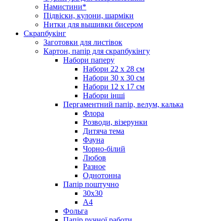
Намистини*
Підвіски, кулони, шарміки
Нитки для вышивки бисером
Скрапбукінг
Заготовки для листівок
Картон, папір для скрапбукінгу
Набори паперу
Набори 22 х 28 см
Набори 30 х 30 см
Набори 12 х 17 см
Набори інші
Пергаментний папір, велум, калька
Флора
Розводи, візерунки
Дитяча тема
Фауна
Чорно-білий
Любов
Разное
Однотонна
Папір поштучно
30х30
А4
Фольга
Папір ручної работи