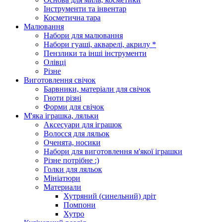
Інструменти та інвентар
Косметична тара
Малювання
Набори для малювання
Набори гуаші, акварелі, акрилу *
Пензлики та інші інструменти
Олівці
Різне
Виготовлення свічок
Барвники, матеріали для свічок
Гноти різні
Форми для свічок
М'яка іграшка, ляльки
Аксесуари для іграшок
Волосся для ляльок
Оченята, носики
Набори для виготовлення м'якої іграшки
Різне потрібне :)
Голки для ляльок
Мініатюри
Материали
Хутряний (синельний) дріт
Помпони
Хутро