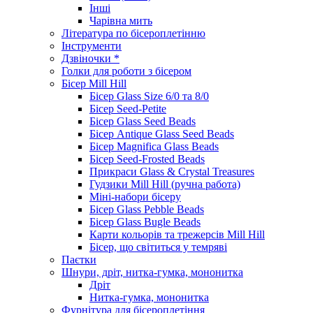
Інші
Чарівна мить
Література по бісероплетінню
Інструменти
Дзвіночки *
Голки для роботи з бісером
Бісер Mill Hill
Бісер Glass Size 6/0 та 8/0
Бісер Seed-Petite
Бісер Glass Seed Beads
Бісер Antique Glass Seed Beads
Бісер Magnifica Glass Beads
Бісер Seed-Frosted Beads
Прикраси Glass & Crystal Treasures
Гудзики Mill Hill (ручна работа)
Міні-набори бісеру
Бісер Glass Pebble Beads
Бісер Glass Bugle Beads
Карти кольорів та трежерсів Mill Hill
Бісер, що світиться у темряві
Паєтки
Шнури, дріт, нитка-гумка, мононитка
Дріт
Нитка-гумка, мононитка
Фурнітура для бісероплетіння