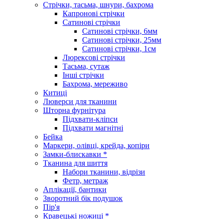
Стрічки, тасьма, шнури, бахрома
Капронові стрічки
Сатинові стрічки
Сатинові стрічки, 6мм
Сатинові стрічки, 25мм
Сатинові стрічки, 1см
Люрексові стрічки
Тасьма, сутаж
Інші стрічки
Бахрома, мереживо
Китиці
Люверси для тканини
Шторна фурнітура
Підхвати-кліпси
Підхвати магнітні
Бейка
Маркери, олівці, крейда, копіри
Замки-блискавки *
Тканина для шиття
Набори тканини, відрізи
Фетр, метраж
Аплікації, бантики
Зворотний бік подушок
Пір'я
Кравецькі ножиці *