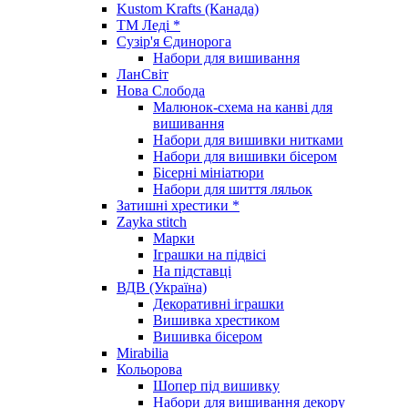
Kustom Krafts (Канада)
ТМ Леді *
Сузір'я Єдинорога
Набори для вишивання
ЛанСвіт
Нова Слобода
Малюнок-схема на канві для
вишивання
Набори для вишивки нитками
Набори для вишивки бісером
Бісерні мініатюри
Набори для шиття ляльок
Затишні хрестики *
Zayka stitch
Марки
Іграшки на підвісі
На підставці
ВДВ (Україна)
Декоративні іграшки
Вишивка хрестиком
Вишивка бісером
Mirabilia
Кольорова
Шопер під вишивку
Набори для вишивання декору