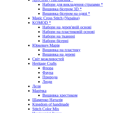
Набори для викладення стразами *
Вишивка бісером 3D *
Вишивка бісером на одязі *
Magic Cross Stitch (Україна)
KOMOD *
Набори на дерев'яній основі
Набори на пластиковій основі
Набори на тканині
Набори бісерні
Юркевич Марія
Вишивка на пластику
Вишивка на дереві
Світ можливостей
Heritage Crafts
Флора
Фауна
Природа
Люди
Леля
Марічка
Вишивка хрестиком
Шаменко Наталія
Kingdom of handmade
Stitch Color Mix