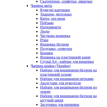
Скатертини, серфетки, мішечки
Чарiвна мить
Кумедні картинки
Тварини, метелики
Квіти, рослини
Пейзажі
Натюрморти
Люди
Часткова вишивка
Різне
Вишивка бісером
Подушки, серветки
Брошки
Вишивка на пластиковій канві
Crystal Art - набори для вишивки
Чарівна країна (Україна)
Набори для вишивання бісером на
пластиковій основі
Набори для вишивання нитками
Аксесуари для рукоділля
Набори для вишивання бісером по
дереву
Набори для вишивання бісером на
штучній шкірі
Заготовки для вишивки