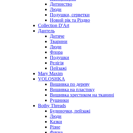
Дитинство
Люди
Подушки, серветки
Новий рік та Різдво
Collection D'Art
Дантель
Дитяче
Тварини
Люди
Флора
Подушки
Релігія
Пейзажі
Mary Maxim
VOLOSHKA
Вишивка по дереву
Вишивка на пластику
Вишивка хрестиком на тканині
Рушники
Bothy Threads
Будиночки, пейзажі
Люди
Казки
Різне
Фауна