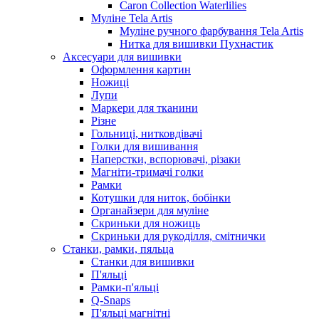
Caron Collection Waterlilies
Муліне Tela Artis
Муліне ручного фарбування Tela Artis
Нитка для вишивки Пухнастик
Аксесуари для вишивки
Оформлення картин
Ножиці
Лупи
Маркери для тканини
Різне
Гольниці, нитковдівачі
Голки для вишивання
Наперстки, вспорювачі, різаки
Магніти-тримачі голки
Рамки
Котушки для ниток, бобінки
Органайзери для муліне
Скриньки для ножиць
Скриньки для рукоділля, смітнички
Станки, рамки, пяльца
Станки для вишивки
П'яльці
Рамки-п'яльці
Q-Snaps
П'яльці магнітні