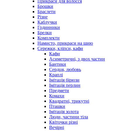
Прикраси для волосся
Брошки
Браслети
Різне
Каблучки
Годинники
Брелки
Комплекти
Намисто, прикраси на шию
Сережки, кліпси, кафи
Кафи
Асиметричні, з двох частин
Бантики
Сердця, любовь
Краплі
Імітація бірюзи
Імітація перлин
Предмети
Комахи
Квадратні, трикутні
Пташки
Імітація золота
Люди, частини тіла
Квіточки різні
Вечірні