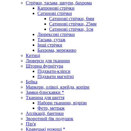
Стрічки, тасьма, шнури, бахрома
Капронові стрічки
Сатинові стрічки
Сатинові стрічки, 6мм
Сатинові стрічки, 25мм
Сатинові стрічки, 1см
Люрексові стрічки
Тасьма, сутаж
Інші стрічки
Бахрома, мереживо
Китиці
Люверси для тканини
Шторна фурнітура
Підхвати-кліпси
Підхвати магнітні
Бейка
Маркери, олівці, крейда, копіри
Замки-блискавки *
Тканина для шиття
Набори тканини, відрізи
Фетр, метраж
Аплікації, бантики
Зворотний бік подушок
Пір'я
Кравецькі ножиці *