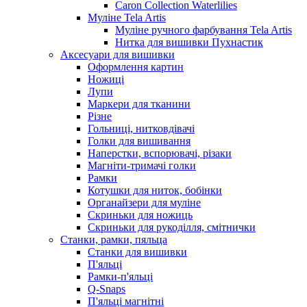
Caron Collection Waterlilies
Муліне Tela Artis
Муліне ручного фарбування Tela Artis
Нитка для вишивки Пухнастик
Аксесуари для вишивки
Оформлення картин
Ножиці
Лупи
Маркери для тканини
Різне
Гольниці, нитковдівачі
Голки для вишивання
Наперстки, вспорювачі, різаки
Магніти-тримачі голки
Рамки
Котушки для ниток, бобінки
Органайзери для муліне
Скриньки для ножиць
Скриньки для рукоділля, смітнички
Станки, рамки, пяльца
Станки для вишивки
П'яльці
Рамки-п'яльці
Q-Snaps
П'яльці магнітні