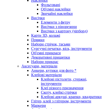
Наклейки
Фольговані
Об'ємні наклейки
Звичайні наклейки
Висічки
Елементи з фетру
Висічки з пінорезини
Висічки з картону (чіпборд)
Карти 3D, колажі
Пряжки
Набори стрічок, тасьми
Сургучні печатки, віск, інструменти
Об'ємні прикраси
Декоративні прищепки
Набори прикрас
Аксесуари, матеріали
Анкери, кутики для фото *
Клейові матеріали
Клейові пістолети, стержні,
інструменти
Клеї різного призначення
Скотч, клейкі стрічки
Клейові аркуші, крапки, квадратики
Глітер, клей з глітером, інструменти
Маркери