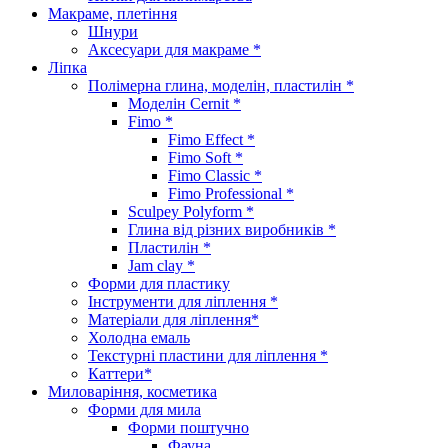
Макраме, плетіння
Шнури
Аксесуари для макраме *
Ліпка
Полімерна глина, моделін, пластилін *
Моделін Cernit *
Fimo *
Fimo Effect *
Fimo Soft *
Fimo Classic *
Fimo Professional *
Sculpey Polyform *
Глина від різних виробників *
Пластилін *
Jam clay *
Форми для пластику
Інструменти для ліплення *
Матеріали для ліплення*
Холодна емаль
Текстурні пластини для ліплення *
Каттери*
Миловаріння, косметика
Форми для мила
Форми поштучно
Фауна