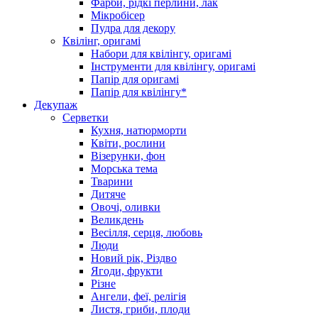
Фарби, рідкі перлини, лак
Мікробісер
Пудра для декору
Квілінг, оригамі
Набори для квілінгу, оригамі
Інструменти для квілінгу, оригамі
Папір для оригамі
Папір для квілінгу*
Декупаж
Серветки
Кухня, натюрморти
Квіти, рослини
Візерунки, фон
Морська тема
Тварини
Дитяче
Овочі, оливки
Великдень
Весілля, серця, любовь
Люди
Новий рік, Різдво
Ягоди, фрукти
Різне
Ангели, феї, релігія
Листя, гриби, плоди