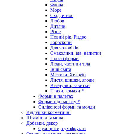
Флора
Море
Схід, етнос
Любов
Дитяче
Різне
Новий рік, Різдво
Гороскопи
Для чоловіків
Смаколики, їда, напитки
Прості форми
Люди, частини тіла
Інші свята
Містика, Хелоуїн
Листя, шишки, ягоди
Візерунки, завитки
Птахи, комахи *
Форми в палетах
Форми під нарізку *
Силіконові форми та молди
Віддушки косметичні
Штампи для мила
Добавки, декор
Сухоцвіти, сухофрукти
Основа для мила, косметики