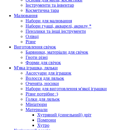
Інструменти та інвентар
Косметична тара
Малювання
Набори для малювання
Набори гуаші, акварелі, акрилу *
Пензлики та інші інструменти
Олівці
Різне
Виготовлення свічок
Барвники, матеріали для свічок
Гноти різні
Форми для свічок
М'яка іграшка, ляльки
Аксесуари для іграшок
Волосся для ляльок
Оченята, носики
Набори для виготовлення м'якої іграшки
Різне потрібне :)
Голки для ляльок
Мініатюри
Материали
Хутряний (синельний) дріт
Помпони
Хутро