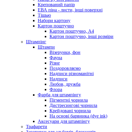
Крепований папір
ЕВА піна - листи, інші поверхні
Тішью
Набори картону
Картон поштучно
Картон поштучно, А4
Картон поштучно, інші розміри
Штампінг
Штампи
Візерунки, фон
Фауна
Різне
Поздоровляємо
Надписи різноманітні
Надписи
Любов, дружба
Флора
Фарба для штампінгу
Пігментні чорнила
Дистресингові чорнила
Крейдовані чорнила
На основі барвника (dye ink)
Аксесуари для штампінгу
Трафарети
Заготовки для альбомів, блокнотів