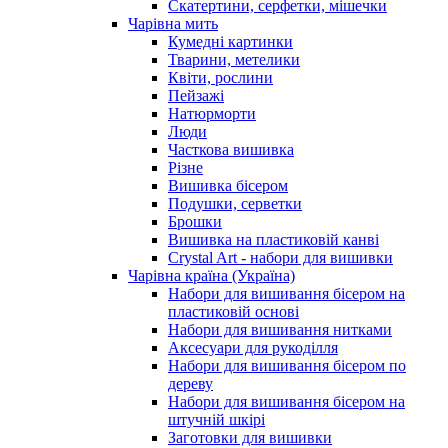
Скатертини, серфетки, мішечки
Чарiвна мить
Кумедні картинки
Тварини, метелики
Квіти, рослини
Пейзажі
Натюрморти
Люди
Часткова вишивка
Різне
Вишивка бісером
Подушки, серветки
Брошки
Вишивка на пластиковій канві
Crystal Art - набори для вишивки
Чарівна країна (Україна)
Набори для вишивання бісером на
пластиковій основі
Набори для вишивання нитками
Аксесуари для рукоділля
Набори для вишивання бісером по
дереву
Набори для вишивання бісером на
штучній шкірі
Заготовки для вишивки