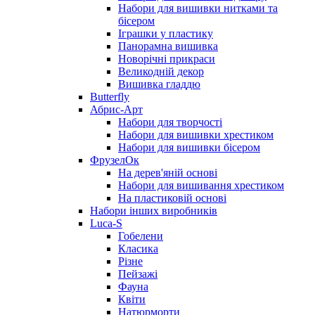
Набори для вишивки нитками та
бісером
Іграшки у пластику
Панорамна вишивка
Новорічні прикраси
Великодній декор
Вишивка гладдю
Butterfly
Абрис-Арт
Набори для творчості
Набори для вишивки хрестиком
Набори для вишивки бісером
ФрузелОк
На дерев'яній основі
Набори для вишивання хрестиком
На пластиковій основі
Набори інших виробників
Luca-S
Гобелени
Класика
Різне
Пейзажі
Фауна
Квіти
Натюрморти