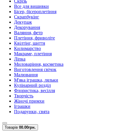
Скрізь
Все для вишивки
Бісер, бісероплетіння
Скрапбукінг
Декупаж
Декорування
Валяння, фетр
Плетіння, фриволіте
Квілтінг, шиття
Килимарство
Макраме, плетіння
Ліпка
Миловаріння, косметика
Виготовлення свічок
Малювання
М'яка іграшка, ляльки
Кулінарний розділ
Флористика, весілля
Творчість
Жіночі примхи
Іграшки
Подарунки, свята
Товарів
0
0.00грн.