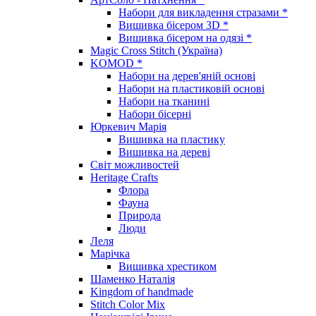
Набори для викладення стразами *
Вишивка бісером 3D *
Вишивка бісером на одязі *
Magic Cross Stitch (Україна)
KOMOD *
Набори на дерев'яній основі
Набори на пластиковій основі
Набори на тканині
Набори бісерні
Юркевич Марія
Вишивка на пластику
Вишивка на дереві
Світ можливостей
Heritage Crafts
Флора
Фауна
Природа
Люди
Леля
Марічка
Вишивка хрестиком
Шаменко Наталія
Kingdom of handmade
Stitch Color Mix