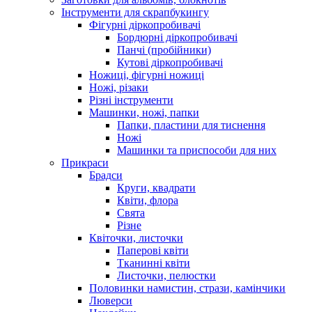
Інструменти для скрапбукингу
Фігурні діркопробивачі
Бордюрні діркопробивачі
Панчі (пробійники)
Кутові діркопробивачі
Ножиці, фігурні ножиці
Ножі, різаки
Різні інструменти
Машинки, ножі, папки
Папки, пластини для тиснення
Ножі
Машинки та приспособи для них
Прикраси
Брадси
Круги, квадрати
Квіти, флора
Свята
Різне
Квіточки, листочки
Паперові квіти
Тканинні квіти
Листочки, пелюстки
Половинки намистин, стрази, камінчики
Люверси