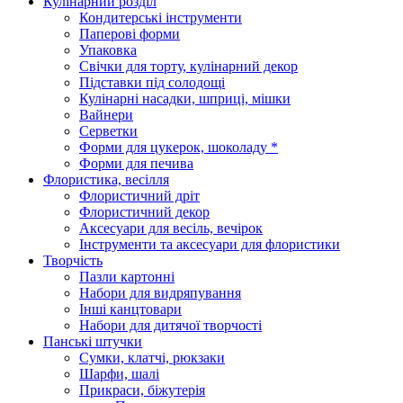
Кулінарний розділ
Кондитерські інструменти
Паперові форми
Упаковка
Свічки для торту, кулінарний декор
Підставки під солодощі
Кулінарні насадки, шприці, мішки
Вайнери
Серветки
Форми для цукерок, шоколаду *
Форми для печива
Флористика, весілля
Флористичний дріт
Флористичний декор
Аксесуари для весіль, вечірок
Інструменти та аксесуари для флористики
Творчість
Пазли картонні
Набори для видряпування
Інші канцтовари
Набори для дитячої творчості
Панські штучки
Сумки, клатчі, рюкзаки
Шарфи, шалі
Прикраси, біжутерія