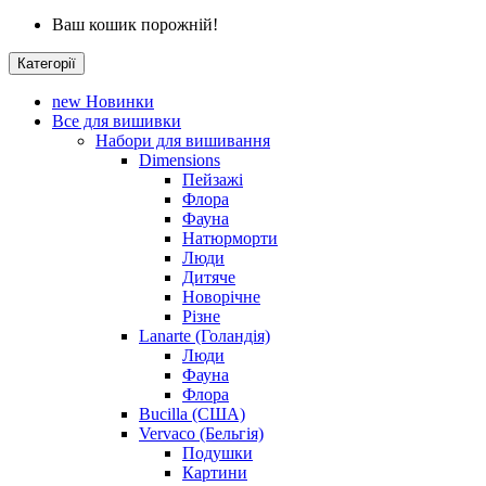
Ваш кошик порожній!
Категорії
new
Новинки
Все для вишивки
Набори для вишивання
Dimensions
Пейзажі
Флора
Фауна
Натюрморти
Люди
Дитяче
Новорічне
Різне
Lanarte (Голандія)
Люди
Фауна
Флора
Bucilla (США)
Vervaco (Бельгія)
Подушки
Картини