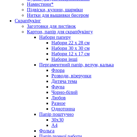
Намистини*
Підвіски, кулони, шарміки
Нитки для вышивки бисером
Скрапбукінг
Заготовки для листівок
Картон, папір для скрапбукінгу
Набори паперу
Набори 22 х 28 см
Набори 30 х 30 см
Набори 12 х 17 см
Набори інші
Пергаментний папір, велум, калька
Флора
Розводи, візерунки
Дитяча тема
Фауна
Чорно-білий
Любов
Разное
Однотонна
Папір поштучно
30х30
А4
Фольга
Папір ручної работи