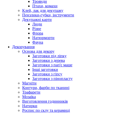
Троянди
Птахи, комахи
Клей, лак для декупажу
Пензлики-губки, інструменти
Декупажні карти
Люди
Різне
Флора
Натюрморти
Фауна
Декорування
Основа для декору
Заготовки під ліпку
Заготовки з дерева
Заготовки з пап'є маше
Інші заготовки
Заготовки з гіпсу
Заготовки з пінопласту
Магніти
Контури, фарби по тканині
Трафарети
Мозаїка
Виготовлення годинників
Натирки
Роспис по склу та керамиці