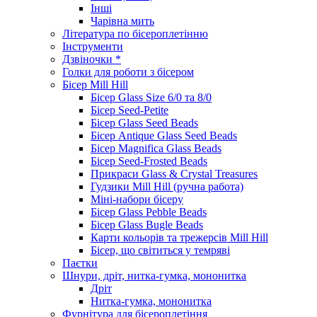
Інші
Чарівна мить
Література по бісероплетінню
Інструменти
Дзвіночки *
Голки для роботи з бісером
Бісер Mill Hill
Бісер Glass Size 6/0 та 8/0
Бісер Seed-Petite
Бісер Glass Seed Beads
Бісер Antique Glass Seed Beads
Бісер Magnifica Glass Beads
Бісер Seed-Frosted Beads
Прикраси Glass & Crystal Treasures
Гудзики Mill Hill (ручна работа)
Міні-набори бісеру
Бісер Glass Pebble Beads
Бісер Glass Bugle Beads
Карти кольорів та трежерсів Mill Hill
Бісер, що світиться у темряві
Паєтки
Шнури, дріт, нитка-гумка, мононитка
Дріт
Нитка-гумка, мононитка
Фурнітура для бісероплетіння