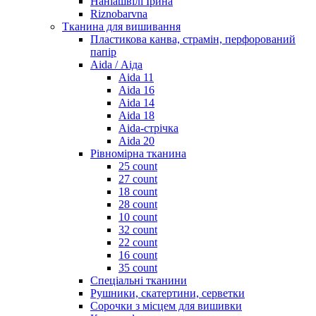
Наніашвілі Ірина
Riznobarvna
Тканина для вишивання
Пластикова канва, страмін, перфорований
папір
Aida / Аіда
Aida 11
Aida 16
Aida 14
Aida 18
Aida-стрічка
Aida 20
Рівномірна тканина
25 count
27 count
18 count
28 count
10 count
32 count
22 count
16 count
35 count
Спеціальні тканини
Рушники, скатертини, серветки
Сорочки з місцем для вишивки