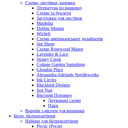
Схеми, листівки, книжки
Література по вишивці
Схеми та буклети
Заготовки для листівок
Mirabilia
Debbie Mumm
Wichelt
Схеми американських дизайнерів
Jim Shore
Cхеми Rosewood Manor
Lavender & Lace
Stoney Creek
Cottage Garden Samplings
Glendon Place
Alessandra Adelaide Needleworks
Ink Circles
Blackbird Designs
Just Nan
Вікторія Попович
Друковані схеми
Паки
Вироби з місцем для вишивки
Бісер, бісероплетіння
Набори для бісероплетіння
Ріоліс (Росія)