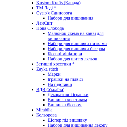
Kustom Krafts (Канада)
ТМ Леді *
Сузір'я Єдинорога
Набори для вишивання
ЛанСвіт
Нова Слобода
Малюнок-схема на канві для
вишивання
Набори для вишивки нитками
Набори для вишивки бісером
Бісерні мініатюри
Набори для шиття ляльок
Затишні хрестики *
Zayka stitch
Марки
Іграшки на підвісі
На підставці
ВДВ (Україна)
Декоративні іграшки
Вишивка хрестиком
Вишивка бісером
Mirabilia
Кольорова
Шопер під вишивку
Набори для вишивання декору