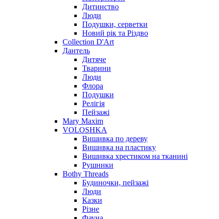
Дитинство
Люди
Подушки, серветки
Новий рік та Різдво
Collection D'Art
Дантель
Дитяче
Тварини
Люди
Флора
Подушки
Релігія
Пейзажі
Mary Maxim
VOLOSHKA
Вишивка по дереву
Вишивка на пластику
Вишивка хрестиком на тканині
Рушники
Bothy Threads
Будиночки, пейзажі
Люди
Казки
Різне
Фауна