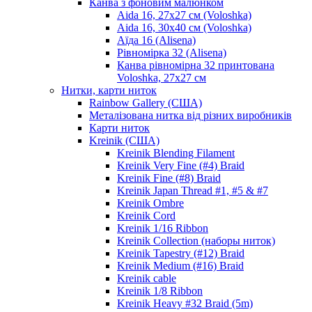
Канва з фоновим малюнком
Aida 16, 27х27 см (Voloshka)
Aida 16, 30х40 см (Voloshka)
Аїда 16 (Alisena)
Рівномірка 32 (Alisena)
Канва рівномірна 32 принтована
Voloshka, 27х27 см
Нитки, карти ниток
Rainbow Gallery (США)
Металізована нитка від різних виробників
Карти ниток
Kreinik (США)
Kreinik Blending Filament
Kreinik Very Fine (#4) Braid
Kreinik Fine (#8) Braid
Kreinik Japan Thread #1, #5 & #7
Kreinik Ombre
Kreinik Cord
Kreinik 1/16 Ribbon
Kreinik Collection (наборы ниток)
Kreinik Tapestry (#12) Braid
Kreinik Medium (#16) Braid
Kreinik cable
Kreinik 1/8 Ribbon
Kreinik Heavy #32 Braid (5m)