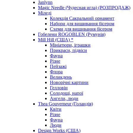
Janlynn
Magic Needle (Чудесная игла) (РОЗПРОДАЖ)
Міледі
Колекція Сакральний орнамент
Набори для вишивання бісером
Схеми для вишивання бісером
Гобелени ROGOBLEN (Румунія)
Mill Hill (США) *
Мініатюри, іграшки
Прикраси, підвіси
Фауна
Різне
Пейзажі
Флора
Великдень
Новорічні картини
Гелловін
Солодощі, напої
Ангели, люди
Thea Gouverneur (Голандія)
Квіти
Різне
Фауна
Люди
Design Works (США)