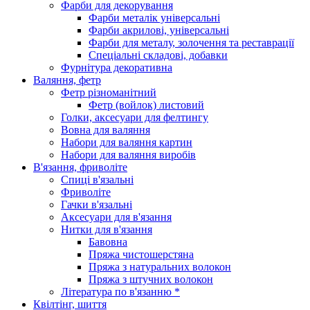
Фарби для декорування
Фарби металік універсальні
Фарби акрилові, універсальні
Фарби для металу, золочення та реставрації
Спеціальні складові, добавки
Фурнітура декоративна
Валяння, фетр
Фетр різноманітний
Фетр (войлок) листовий
Голки, аксесуари для фелтингу
Вовна для валяння
Набори для валяння картин
Набори для валяння виробів
В'язання, фриволіте
Спиці в'язальні
Фриволіте
Гачки в'язальні
Аксесуари для в'язання
Нитки для в'язання
Бавовна
Пряжа чистошерстяна
Пряжа з натуральних волокон
Пряжа з штучних волокон
Література по в'язанню *
Квілтінг, шиття