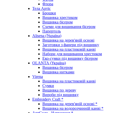
Флора
Тела Артіс
Брошки
Вишивка хрестиком
Вишивка бісером
Схеми для вишивання бісером
Папертоль
Alisena (Україна)
Вишивка на дерев'яній основі
Заготовки з фанери під вишивку
Вишивка на пластиковій канві
Набори для вишивання хрестиком
Еко-сумки під вишивку бісером
OLANTA (Україна)
Вишивка бісером
Вишивка нитками
Virena
Вишивка на пластиковій канві
Сумки
Вишивка по дереву
Вироби під вишивку
Embroidery Craft *
Вишивка на дерев'яній основі *
Вишивка на водорозчинній канві *
АртСоло - Натхнення *