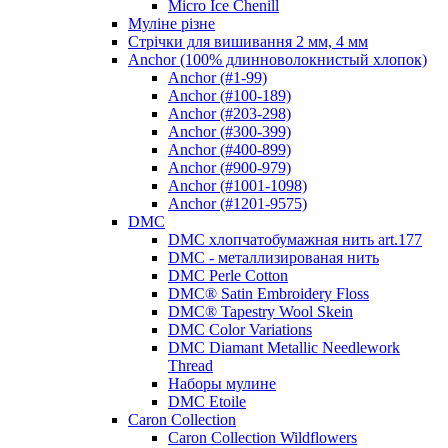
Micro Ice Chenill
Муліне різне
Стрічки для вишивання 2 мм, 4 мм
Anchor (100% длинноволокнистый хлопок)
Anchor (#1-99)
Anchor (#100-189)
Anchor (#203-298)
Anchor (#300-399)
Anchor (#400-899)
Anchor (#900-979)
Anchor (#1001-1098)
Anchor (#1201-9575)
DMC
DMC хлопчатобумажная нить art.177
DMC - металлизированая нить
DMC Perle Cotton
DMC® Satin Embroidery Floss
DMC® Tapestry Wool Skein
DMC Color Variations
DMC Diamant Metallic Needlework
Thread
Наборы мулине
DMC Etoile
Caron Collection
Caron Collection Wildflowers