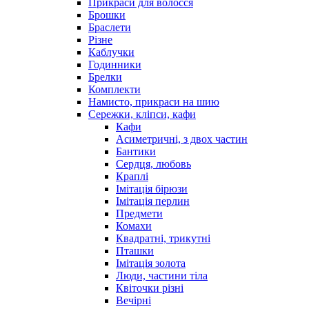
Прикраси для волосся
Брошки
Браслети
Різне
Каблучки
Годинники
Брелки
Комплекти
Намисто, прикраси на шию
Сережки, кліпси, кафи
Кафи
Асиметричні, з двох частин
Бантики
Сердця, любовь
Краплі
Імітація бірюзи
Імітація перлин
Предмети
Комахи
Квадратні, трикутні
Пташки
Імітація золота
Люди, частини тіла
Квіточки різні
Вечірні