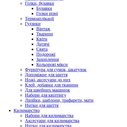
Голки, булавки
Булавки
Голки різні
Термоаплікації
Гудзики
Вінтаж
Тварини
Квіти
Дитячі
Свята
Подорожі
Захоплення
Кольорові мікси
Фурнітура для сумок, шкатулок
Допоміжне для шиття
Ножі, аксесуари до них
Клей, добавки для тканини
Для швейних машинок
Набори для квілтінгу
Лінійки, шаблони, трафарети, мати
Нитки для шиття
Килимарство
Набори для килимарства
Аксесуари для килимарства
Нитки для килимарства