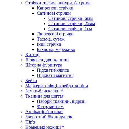
Стрічки, тасьма, шнури, бахрома
Капронові стрічки
Сатинові стрічки
Сатинові стрічки, 6мм
Сатинові стрічки, 25мм
Сатинові стрічки, 1см
Люрексові стрічки
Тасьма, сутаж
Інші стрічки
Бахрома, мереживо
Китиці
Люверси для тканини
Шторна фурнітура
Підхвати-кліпси
Підхвати магнітні
Бейка
Маркери, олівці, крейда, копіри
Замки-блискавки *
Тканина для шиття
Набори тканини, відрізи
Фетр, метраж
Аплікації, бантики
Зворотний бік подушок
Пір'я
Кравецькі ножиці *