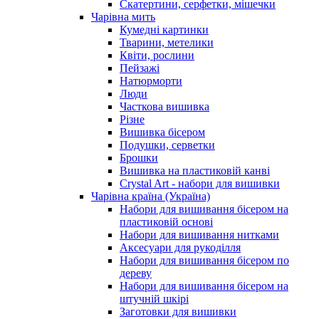
Скатертини, серфетки, мішечки
Чарiвна мить
Кумедні картинки
Тварини, метелики
Квіти, рослини
Пейзажі
Натюрморти
Люди
Часткова вишивка
Різне
Вишивка бісером
Подушки, серветки
Брошки
Вишивка на пластиковій канві
Crystal Art - набори для вишивки
Чарівна країна (Україна)
Набори для вишивання бісером на
пластиковій основі
Набори для вишивання нитками
Аксесуари для рукоділля
Набори для вишивання бісером по
дереву
Набори для вишивання бісером на
штучній шкірі
Заготовки для вишивки