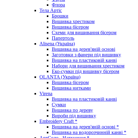
Флора
Тела Артіс
Брошки
Вишивка хрестиком
Вишивка бісером
Схеми для вишивання бісером
Папертоль
Alisena (Україна)
Вишивка на дерев'яній основі
Заготовки з фанери під вишивку
Вишивка на пластиковій канві
Набори для вишивання хрестиком
Еко-сумки під вишивку бісером
OLANTA (Україна)
Вишивка бісером
Вишивка нитками
Virena
Вишивка на пластиковій канві
Сумки
Вишивка по дереву
Вироби під вишивку
Embroidery Craft *
Вишивка на дерев'яній основі *
Вишивка на водорозчинній канві *
АртСоло - Натхнення *