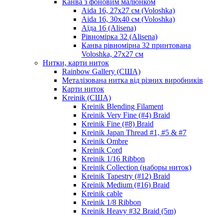
Канва з фоновим малюнком
Aida 16, 27х27 см (Voloshka)
Aida 16, 30х40 см (Voloshka)
Аїда 16 (Alisena)
Рівномірка 32 (Alisena)
Канва рівномірна 32 принтована
Voloshka, 27х27 см
Нитки, карти ниток
Rainbow Gallery (США)
Металізована нитка від різних виробників
Карти ниток
Kreinik (США)
Kreinik Blending Filament
Kreinik Very Fine (#4) Braid
Kreinik Fine (#8) Braid
Kreinik Japan Thread #1, #5 & #7
Kreinik Ombre
Kreinik Cord
Kreinik 1/16 Ribbon
Kreinik Collection (наборы ниток)
Kreinik Tapestry (#12) Braid
Kreinik Medium (#16) Braid
Kreinik cable
Kreinik 1/8 Ribbon
Kreinik Heavy #32 Braid (5m)