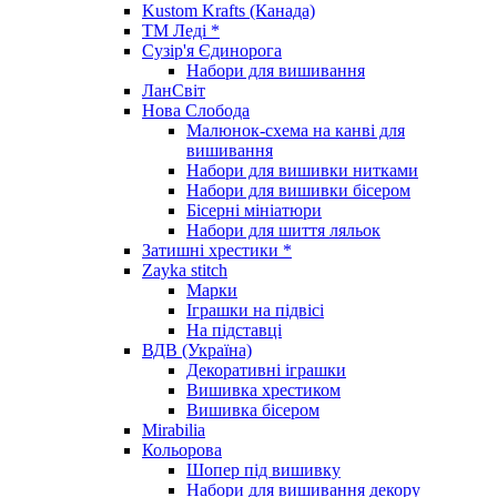
Kustom Krafts (Канада)
ТМ Леді *
Сузір'я Єдинорога
Набори для вишивання
ЛанСвіт
Нова Слобода
Малюнок-схема на канві для
вишивання
Набори для вишивки нитками
Набори для вишивки бісером
Бісерні мініатюри
Набори для шиття ляльок
Затишні хрестики *
Zayka stitch
Марки
Іграшки на підвісі
На підставці
ВДВ (Україна)
Декоративні іграшки
Вишивка хрестиком
Вишивка бісером
Mirabilia
Кольорова
Шопер під вишивку
Набори для вишивання декору