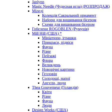
Janlynn
Magic Needle (Чудесная игла) (РОЗПРОДАЖ)
Міледі
Колекція Сакральний орнамент
Набори для вишивання бісером
Схеми для вишивання бісером
Гобелени ROGOBLEN (Румунія)
Mill Hill (США) *
Мініатюри, іграшки
Прикраси, підвіси
Фауна
Різне
Пейзажі
Флора
Великдень
Новорічні картини
Гелловін
Солодощі, напої
Ангели, люди
Thea Gouverneur (Голандія)
Квіти
Різне
Фауна
Люди
Design Works (США)