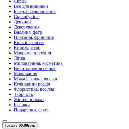
Скрізь
Все для вишивки
Бісер, бісероплетіння
Скрапбукінг
Декупаж
Декорування
Валяння, фетр
Плетіння, фриволіте
Квілтінг, шиття
Килимарство
Макраме, плетіння
Ліпка
Миловаріння, косметика
Виготовлення свічок
Малювання
М'яка іграшка, ляльки
Кулінарний розділ
Флористика, весілля
Творчість
Жіночі примхи
Іграшки
Подарунки, свята
Товарів
0
0.00грн.