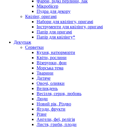
Фарби, рідкі перлини, лак
Мікробісер
Пудра для декору
Квілінг, оригамі
Набори для квілінгу, оригамі
Інструменти для квілінгу, оригамі
Папір для оригамі
Папір для квілінгу*
Декупаж
Серветки
Кухня, натюрморти
Квіти, рослини
Візерунки, фон
Морська тема
Тварини
Дитяче
Овочі, оливки
Великдень
Весілля, серця, любовь
Люди
Новий рік, Різдво
Ягоди, фрукти
Різне
Ангели, феї, релігія
Листя, гриби, плоди