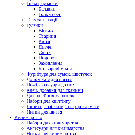
Голки, булавки
Булавки
Голки різні
Термоаплікації
Гудзики
Вінтаж
Тварини
Квіти
Дитячі
Свята
Подорожі
Захоплення
Кольорові мікси
Фурнітура для сумок, шкатулок
Допоміжне для шиття
Ножі, аксесуари до них
Клей, добавки для тканини
Для швейних машинок
Набори для квілтінгу
Лінійки, шаблони, трафарети, мати
Нитки для шиття
Килимарство
Набори для килимарства
Аксесуари для килимарства
Нитки для килимарства