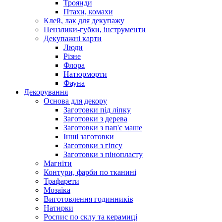
Троянди
Птахи, комахи
Клей, лак для декупажу
Пензлики-губки, інструменти
Декупажні карти
Люди
Різне
Флора
Натюрморти
Фауна
Декорування
Основа для декору
Заготовки під ліпку
Заготовки з дерева
Заготовки з пап'є маше
Інші заготовки
Заготовки з гіпсу
Заготовки з пінопласту
Магніти
Контури, фарби по тканині
Трафарети
Мозаїка
Виготовлення годинників
Натирки
Роспис по склу та керамиці