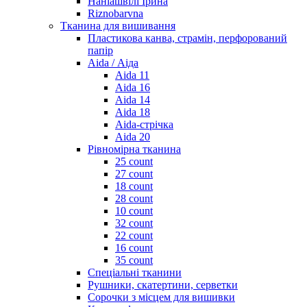
Наніашвілі Ірина
Riznobarvna
Тканина для вишивання
Пластикова канва, страмін, перфорований
папір
Aida / Аіда
Aida 11
Aida 16
Aida 14
Aida 18
Aida-стрічка
Aida 20
Рівномірна тканина
25 count
27 count
18 count
28 count
10 count
32 count
22 count
16 count
35 count
Спеціальні тканини
Рушники, скатертини, серветки
Сорочки з місцем для вишивки