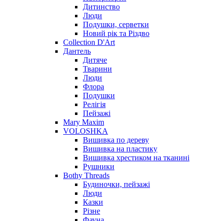
Дитинство
Люди
Подушки, серветки
Новий рік та Різдво
Collection D'Art
Дантель
Дитяче
Тварини
Люди
Флора
Подушки
Релігія
Пейзажі
Mary Maxim
VOLOSHKA
Вишивка по дереву
Вишивка на пластику
Вишивка хрестиком на тканині
Рушники
Bothy Threads
Будиночки, пейзажі
Люди
Казки
Різне
Фауна