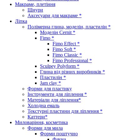
Макраме, плетіння
Шнури
Аксесуари для макраме *
Ліпка
Полімерна глина, моделін, пластилін *
Моделін Cernit *
Fimo *
Fimo Effect *
Fimo Soft *
Fimo Classic *
Fimo Professional *
Sculpey Polyform *
Глина від різних виробників *
Пластилін *
Jam clay *
Форми для пластику
Інструменти для ліплення *
Матеріали для ліплення*
Холодна емаль
Текстурні пластини для ліплення *
Каттери*
Миловаріння, косметика
Форми для мила
Форми поштучно
Фауна