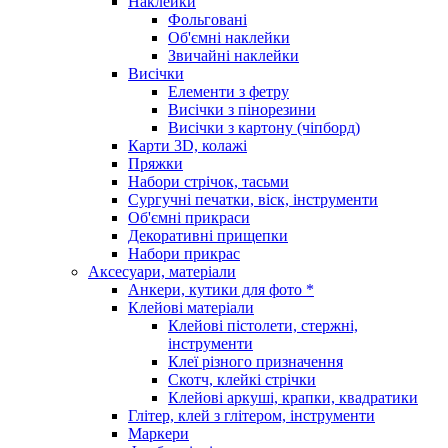
Наклейки
Фольговані
Об'ємні наклейки
Звичайні наклейки
Висічки
Елементи з фетру
Висічки з пінорезини
Висічки з картону (чіпборд)
Карти 3D, колажі
Пряжки
Набори стрічок, тасьми
Сургучні печатки, віск, інструменти
Об'ємні прикраси
Декоративні прищепки
Набори прикрас
Аксесуари, матеріали
Анкери, кутики для фото *
Клейові матеріали
Клейові пістолети, стержні,
інструменти
Клеї різного призначення
Скотч, клейкі стрічки
Клейові аркуші, крапки, квадратики
Глітер, клей з глітером, інструменти
Маркери