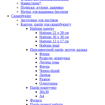
Намистини*
Підвіски, кулони, шарміки
Нитки для вышивки бисером
Скрапбукінг
Заготовки для листівок
Картон, папір для скрапбукінгу
Набори паперу
Набори 22 х 28 см
Набори 30 х 30 см
Набори 12 х 17 см
Набори інші
Пергаментний папір, велум, калька
Флора
Розводи, візерунки
Дитяча тема
Фауна
Чорно-білий
Любов
Разное
Однотонна
Папір поштучно
30х30
А4
Фольга
Папір ручної работи