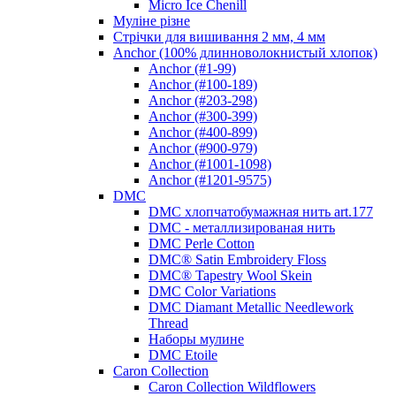
Micro Ice Chenill
Муліне різне
Стрічки для вишивання 2 мм, 4 мм
Anchor (100% длинноволокнистый хлопок)
Anchor (#1-99)
Anchor (#100-189)
Anchor (#203-298)
Anchor (#300-399)
Anchor (#400-899)
Anchor (#900-979)
Anchor (#1001-1098)
Anchor (#1201-9575)
DMC
DMC хлопчатобумажная нить art.177
DMC - металлизированая нить
DMC Perle Cotton
DMC® Satin Embroidery Floss
DMC® Tapestry Wool Skein
DMC Color Variations
DMC Diamant Metallic Needlework
Thread
Наборы мулине
DMC Etoile
Caron Collection
Caron Collection Wildflowers