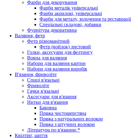
Фарби для декорування
Фарби металік універсальні
Фарби акрилові, універсальні
Фарби для металу, золочення та реставрації
Спеціальні складові, добавки
Фурнітура декоративна
Валяння, фетр
Фетр різноманітний
Фетр (войлок) листовий
Голки, аксесуари для фелтингу
Вовна для валяння
Набори для валяння картин
Набори для валяння виробів
В'язання, фриволіте
Спиці в'язальні
Фриволіте
Гачки в'язальні
Аксесуари для в'язання
Нитки для в'язання
Бавовна
Пряжа чистошерстяна
Пряжа з натуральних волокон
Пряжа з штучних волокон
Література по в'язанню *
Квілтінг, шиття