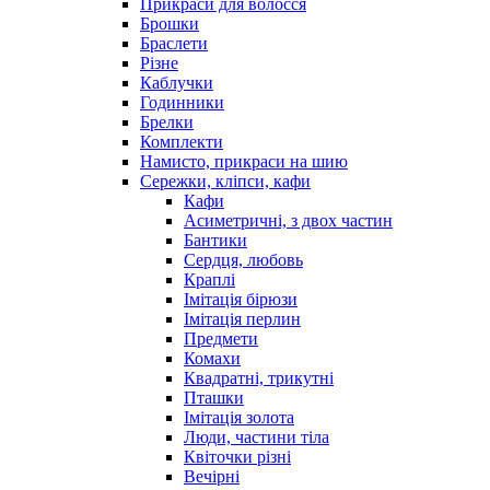
Прикраси для волосся
Брошки
Браслети
Різне
Каблучки
Годинники
Брелки
Комплекти
Намисто, прикраси на шию
Сережки, кліпси, кафи
Кафи
Асиметричні, з двох частин
Бантики
Сердця, любовь
Краплі
Імітація бірюзи
Імітація перлин
Предмети
Комахи
Квадратні, трикутні
Пташки
Імітація золота
Люди, частини тіла
Квіточки різні
Вечірні