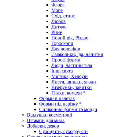
Флора
Море
Схід, етнос
Любов
Дитяче
Різне
Новий рік, Різдво
Гороскопи
Для чоловіків
Смаколики, їда, напитки
Прості форми
Люди, частини тіла
Інші свята
Містика, Хелоуїн
Листя, шишки, ягоди
Візерунки, завитки
Птахи, комахи *
Форми в палетах
Форми під нарізку *
Силіконові форми та молди
Віддушки косметичні
Штампи для мила
Добавки, декор
Сухоцвіти, сухофрукти
Основа для мила, косметики