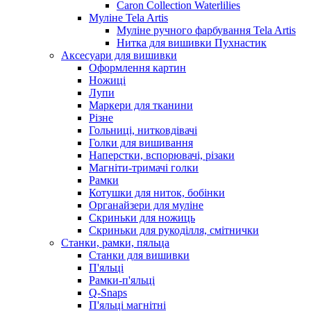
Caron Collection Waterlilies
Муліне Tela Artis
Муліне ручного фарбування Tela Artis
Нитка для вишивки Пухнастик
Аксесуари для вишивки
Оформлення картин
Ножиці
Лупи
Маркери для тканини
Різне
Гольниці, нитковдівачі
Голки для вишивання
Наперстки, вспорювачі, різаки
Магніти-тримачі голки
Рамки
Котушки для ниток, бобінки
Органайзери для муліне
Скриньки для ножиць
Скриньки для рукоділля, смітнички
Станки, рамки, пяльца
Станки для вишивки
П'яльці
Рамки-п'яльці
Q-Snaps
П'яльці магнітні