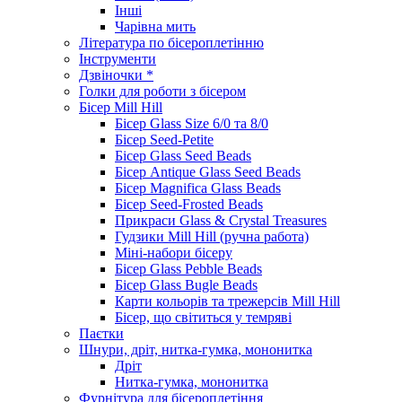
Інші
Чарівна мить
Література по бісероплетінню
Інструменти
Дзвіночки *
Голки для роботи з бісером
Бісер Mill Hill
Бісер Glass Size 6/0 та 8/0
Бісер Seed-Petite
Бісер Glass Seed Beads
Бісер Antique Glass Seed Beads
Бісер Magnifica Glass Beads
Бісер Seed-Frosted Beads
Прикраси Glass & Crystal Treasures
Гудзики Mill Hill (ручна работа)
Міні-набори бісеру
Бісер Glass Pebble Beads
Бісер Glass Bugle Beads
Карти кольорів та трежерсів Mill Hill
Бісер, що світиться у темряві
Паєтки
Шнури, дріт, нитка-гумка, мононитка
Дріт
Нитка-гумка, мононитка
Фурнітура для бісероплетіння