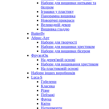
Набори для вишивки нитками та
бісером
Іграшки у пластику
Панорамна вишивка
Новорічні прикраси
Великодній декор
Вишивка гладдю
Butterfly
Абрис-Арт
Набори для творчості
Набори для вишивки хрестиком
Набори для вишивки бісером
ФрузелОк
На дерев'яній основі
Набори для вишивання хрестиком
На пластиковій основі
Набори інших виробників
Luca-S
Гобелени
Класика
Різне
Пейзажі
Фауна
Квіти
Натюрморти