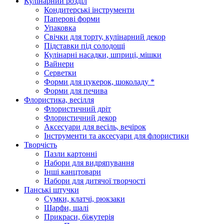
Кулінарний розділ
Кондитерські інструменти
Паперові форми
Упаковка
Свічки для торту, кулінарний декор
Підставки під солодощі
Кулінарні насадки, шприці, мішки
Вайнери
Серветки
Форми для цукерок, шоколаду *
Форми для печива
Флористика, весілля
Флористичний дріт
Флористичний декор
Аксесуари для весіль, вечірок
Інструменти та аксесуари для флористики
Творчість
Пазли картонні
Набори для видряпування
Інші канцтовари
Набори для дитячої творчості
Панські штучки
Сумки, клатчі, рюкзаки
Шарфи, шалі
Прикраси, біжутерія