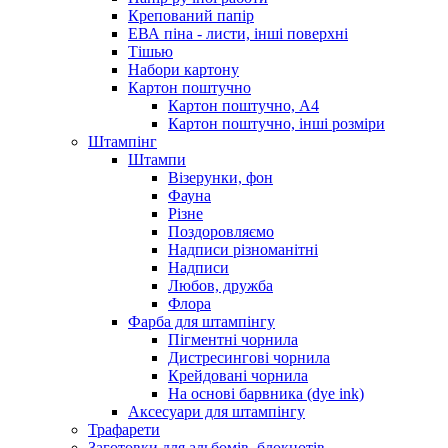
Крепований папір
ЕВА піна - листи, інші поверхні
Тішью
Набори картону
Картон поштучно
Картон поштучно, А4
Картон поштучно, інші розміри
Штампінг
Штампи
Візерунки, фон
Фауна
Різне
Поздоровляємо
Надписи різноманітні
Надписи
Любов, дружба
Флора
Фарба для штампінгу
Пігментні чорнила
Дистресингові чорнила
Крейдовані чорнила
На основі барвника (dye ink)
Аксесуари для штампінгу
Трафарети
Заготовки для альбомів, блокнотів