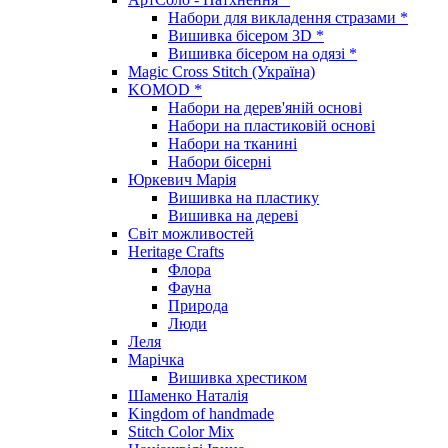
Набори для викладення стразами *
Вишивка бісером 3D *
Вишивка бісером на одязі *
Magic Cross Stitch (Україна)
KOMOD *
Набори на дерев'яній основі
Набори на пластиковій основі
Набори на тканині
Набори бісерні
Юркевич Марія
Вишивка на пластику
Вишивка на дереві
Світ можливостей
Heritage Crafts
Флора
Фауна
Природа
Люди
Леля
Марічка
Вишивка хрестиком
Шаменко Наталія
Kingdom of handmade
Stitch Color Mix