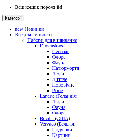
Ваш кошик порожній!
Категорії
new
Новинки
Все для вишивки
Набори для вишивання
Dimensions
Пейзажі
Флора
Фауна
Натюрморти
Люди
Дитяче
Новорічне
Різне
Lanarte (Голандія)
Люди
Фауна
Флора
Bucilla (США)
Vervaco (Бельгія)
Подушки
Картини