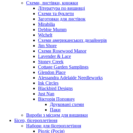
Схеми, листівки, книжки
Література по вишивці
Схеми та буклети
Заготовки для листівок
Mirabilia
Debbie Mumm
Wichelt
Схеми американських дизайнерів
Jim Shore
Cхеми Rosewood Manor
Lavender & Lace
Stoney Creek
Cottage Garden Samplings
Glendon Place
Alessandra Adelaide Needleworks
Ink Circles
Blackbird Designs
Just Nan
Вікторія Попович
Друковані схеми
Паки
Вироби з місцем для вишивки
Бісер, бісероплетіння
Набори для бісероплетіння
Ріоліс (Росія)