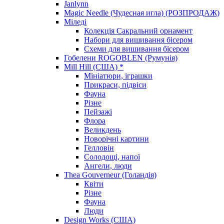
Janlynn
Magic Needle (Чудесная игла) (РОЗПРОДАЖ)
Міледі
Колекція Сакральний орнамент
Набори для вишивання бісером
Схеми для вишивання бісером
Гобелени ROGOBLEN (Румунія)
Mill Hill (США) *
Мініатюри, іграшки
Прикраси, підвіси
Фауна
Різне
Пейзажі
Флора
Великдень
Новорічні картини
Гелловін
Солодощі, напої
Ангели, люди
Thea Gouverneur (Голандія)
Квіти
Різне
Фауна
Люди
Design Works (США)