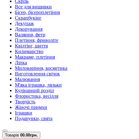
Скрізь
Все для вишивки
Бісер, бісероплетіння
Скрапбукінг
Декупаж
Декорування
Валяння, фетр
Плетіння, фриволіте
Квілтінг, шиття
Килимарство
Макраме, плетіння
Ліпка
Миловаріння, косметика
Виготовлення свічок
Малювання
М'яка іграшка, ляльки
Кулінарний розділ
Флористика, весілля
Творчість
Жіночі примхи
Іграшки
Подарунки, свята
Товарів
0
0.00грн.