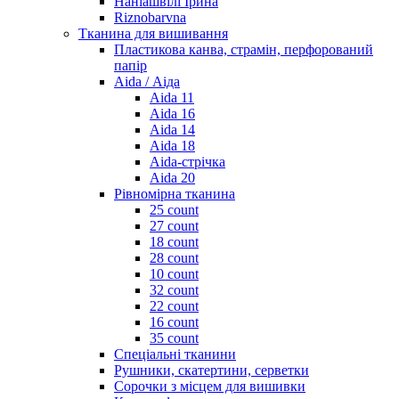
Наніашвілі Ірина
Riznobarvna
Тканина для вишивання
Пластикова канва, страмін, перфорований
папір
Aida / Аіда
Aida 11
Aida 16
Aida 14
Aida 18
Aida-стрічка
Aida 20
Рівномірна тканина
25 count
27 count
18 count
28 count
10 count
32 count
22 count
16 count
35 count
Спеціальні тканини
Рушники, скатертини, серветки
Сорочки з місцем для вишивки