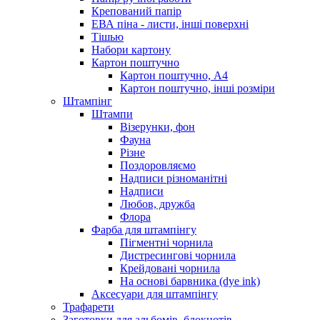
Крепований папір
ЕВА піна - листи, інші поверхні
Тішью
Набори картону
Картон поштучно
Картон поштучно, А4
Картон поштучно, інші розміри
Штампінг
Штампи
Візерунки, фон
Фауна
Різне
Поздоровляємо
Надписи різноманітні
Надписи
Любов, дружба
Флора
Фарба для штампінгу
Пігментні чорнила
Дистресингові чорнила
Крейдовані чорнила
На основі барвника (dye ink)
Аксесуари для штампінгу
Трафарети
Заготовки для альбомів, блокнотів