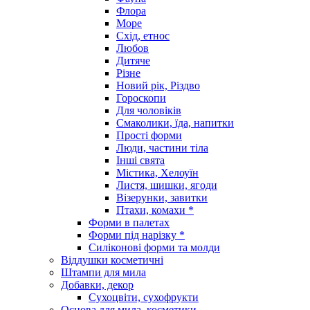
Флора
Море
Схід, етнос
Любов
Дитяче
Різне
Новий рік, Різдво
Гороскопи
Для чоловіків
Смаколики, їда, напитки
Прості форми
Люди, частини тіла
Інші свята
Містика, Хелоуїн
Листя, шишки, ягоди
Візерунки, завитки
Птахи, комахи *
Форми в палетах
Форми під нарізку *
Силіконові форми та молди
Віддушки косметичні
Штампи для мила
Добавки, декор
Сухоцвіти, сухофрукти
Основа для мила, косметики