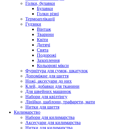
Голки, булавки
Булавки
Голки різні
Термоаплікації
Гудзики
Вінтаж
Тварини
Квіти
Дитячі
Свята
Подорожі
Захоплення
Кольорові мікси
Фурнітура для сумок, шкатулок
Допоміжне для шиття
Ножі, аксесуари до них
Клей, добавки для тканини
Для швейних машинок
Набори для квілтінгу
Лінійки, шаблони, трафарети, мати
Нитки для шиття
Килимарство
Набори для килимарства
Аксесуари для килимарства
Нитки для килимарства