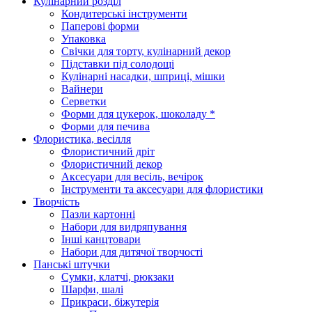
Кулінарний розділ
Кондитерські інструменти
Паперові форми
Упаковка
Свічки для торту, кулінарний декор
Підставки під солодощі
Кулінарні насадки, шприці, мішки
Вайнери
Серветки
Форми для цукерок, шоколаду *
Форми для печива
Флористика, весілля
Флористичний дріт
Флористичний декор
Аксесуари для весіль, вечірок
Інструменти та аксесуари для флористики
Творчість
Пазли картонні
Набори для видряпування
Інші канцтовари
Набори для дитячої творчості
Панські штучки
Сумки, клатчі, рюкзаки
Шарфи, шалі
Прикраси, біжутерія