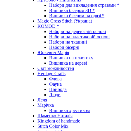
Набори для викладення стразами *
Вишивка бісером 3D *
Вишивка бісером на одязі *
Magic Cross Stitch (Україна)
KOMOD *
Набори на дерев'яній основі
Набори на пластиковій основі
Набори на тканині
Набори бісерні
Юркевич Марія
Вишивка на пластику
Вишивка на дереві
Світ можливостей
Heritage Crafts
Флора
Фауна
Природа
Люди
Леля
Марічка
Вишивка хрестиком
Шаменко Наталія
Kingdom of handmade
Stitch Color Mix