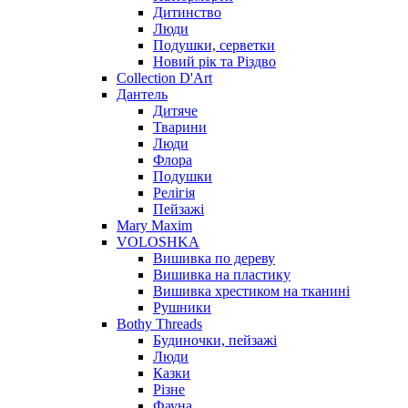
Дитинство
Люди
Подушки, серветки
Новий рік та Різдво
Collection D'Art
Дантель
Дитяче
Тварини
Люди
Флора
Подушки
Релігія
Пейзажі
Mary Maxim
VOLOSHKA
Вишивка по дереву
Вишивка на пластику
Вишивка хрестиком на тканині
Рушники
Bothy Threads
Будиночки, пейзажі
Люди
Казки
Різне
Фауна