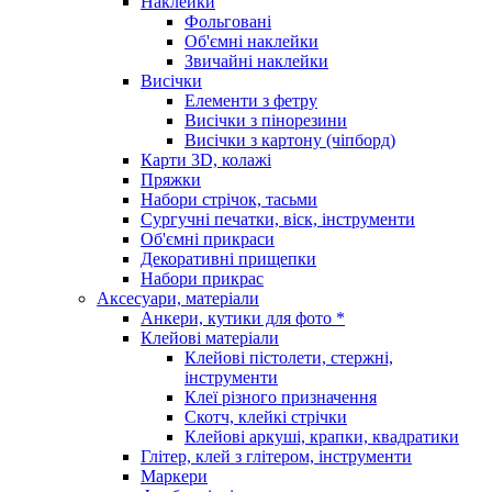
Наклейки
Фольговані
Об'ємні наклейки
Звичайні наклейки
Висічки
Елементи з фетру
Висічки з пінорезини
Висічки з картону (чіпборд)
Карти 3D, колажі
Пряжки
Набори стрічок, тасьми
Сургучні печатки, віск, інструменти
Об'ємні прикраси
Декоративні прищепки
Набори прикрас
Аксесуари, матеріали
Анкери, кутики для фото *
Клейові матеріали
Клейові пістолети, стержні,
інструменти
Клеї різного призначення
Скотч, клейкі стрічки
Клейові аркуші, крапки, квадратики
Глітер, клей з глітером, інструменти
Маркери