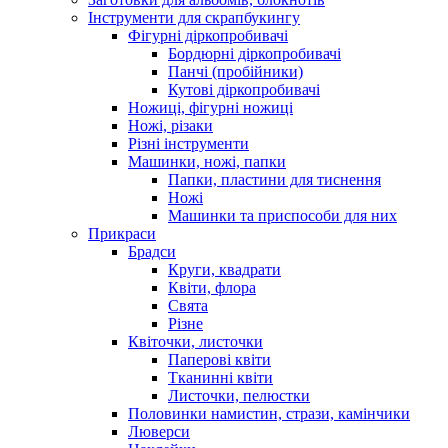
Інструменти для скрапбукингу
Фігурні діркопробивачі
Бордюрні діркопробивачі
Панчі (пробійники)
Кутові діркопробивачі
Ножиці, фігурні ножиці
Ножі, різаки
Різні інструменти
Машинки, ножі, папки
Папки, пластини для тиснення
Ножі
Машинки та приспособи для них
Прикраси
Брадси
Круги, квадрати
Квіти, флора
Свята
Різне
Квіточки, листочки
Паперові квіти
Тканинні квіти
Листочки, пелюстки
Половинки намистин, стрази, камінчики
Люверси