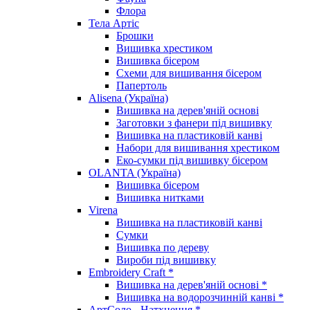
Флора
Тела Артіс
Брошки
Вишивка хрестиком
Вишивка бісером
Схеми для вишивання бісером
Папертоль
Alisena (Україна)
Вишивка на дерев'яній основі
Заготовки з фанери під вишивку
Вишивка на пластиковій канві
Набори для вишивання хрестиком
Еко-сумки під вишивку бісером
OLANTA (Україна)
Вишивка бісером
Вишивка нитками
Virena
Вишивка на пластиковій канві
Сумки
Вишивка по дереву
Вироби під вишивку
Embroidery Craft *
Вишивка на дерев'яній основі *
Вишивка на водорозчинній канві *
АртСоло - Натхнення *