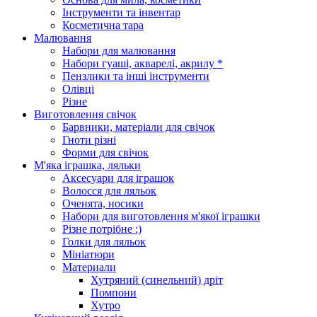
Інструменти та інвентар
Косметична тара
Малювання
Набори для малювання
Набори гуаші, акварелі, акрилу *
Пензлики та інші інструменти
Олівці
Різне
Виготовлення свічок
Барвники, матеріали для свічок
Гноти різні
Форми для свічок
М'яка іграшка, ляльки
Аксесуари для іграшок
Волосся для ляльок
Оченята, носики
Набори для виготовлення м'якої іграшки
Різне потрібне :)
Голки для ляльок
Мініатюри
Материали
Хутряний (синельний) дріт
Помпони
Хутро