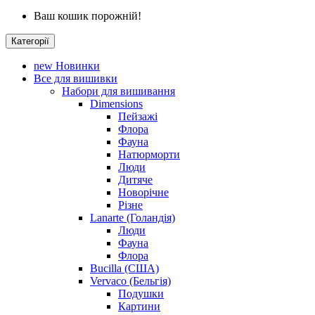
Ваш кошик порожній!
Категорії
new
Новинки
Все для вишивки
Набори для вишивання
Dimensions
Пейзажі
Флора
Фауна
Натюрморти
Люди
Дитяче
Новорічне
Різне
Lanarte (Голандія)
Люди
Фауна
Флора
Bucilla (США)
Vervaco (Бельгія)
Подушки
Картини