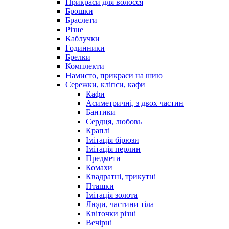
Прикраси для волосся
Брошки
Браслети
Різне
Каблучки
Годинники
Брелки
Комплекти
Намисто, прикраси на шию
Сережки, кліпси, кафи
Кафи
Асиметричні, з двох частин
Бантики
Сердця, любовь
Краплі
Імітація бірюзи
Імітація перлин
Предмети
Комахи
Квадратні, трикутні
Пташки
Імітація золота
Люди, частини тіла
Квіточки різні
Вечірні