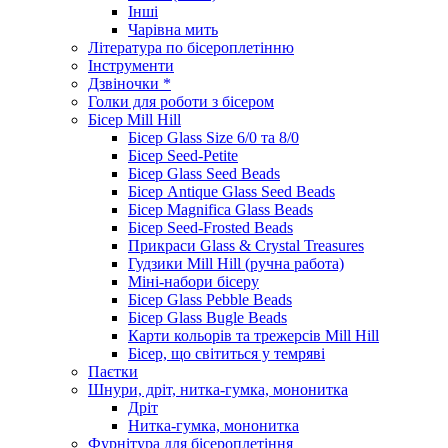
Інші
Чарівна мить
Література по бісероплетінню
Інструменти
Дзвіночки *
Голки для роботи з бісером
Бісер Mill Hill
Бісер Glass Size 6/0 та 8/0
Бісер Seed-Petite
Бісер Glass Seed Beads
Бісер Antique Glass Seed Beads
Бісер Magnifica Glass Beads
Бісер Seed-Frosted Beads
Прикраси Glass & Crystal Treasures
Гудзики Mill Hill (ручна работа)
Міні-набори бісеру
Бісер Glass Pebble Beads
Бісер Glass Bugle Beads
Карти кольорів та трежерсів Mill Hill
Бісер, що світиться у темряві
Паєтки
Шнури, дріт, нитка-гумка, мононитка
Дріт
Нитка-гумка, мононитка
Фурнітура для бісероплетіння