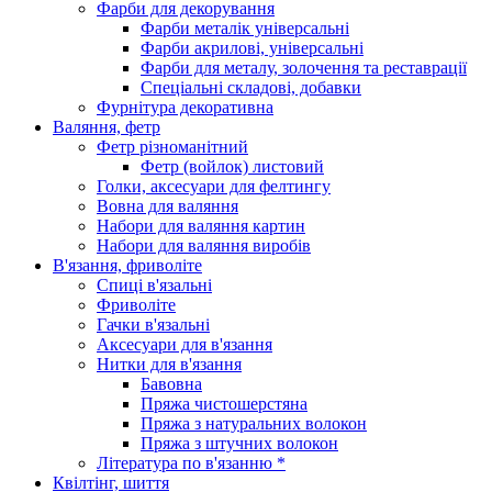
Фарби для декорування
Фарби металік універсальні
Фарби акрилові, універсальні
Фарби для металу, золочення та реставрації
Спеціальні складові, добавки
Фурнітура декоративна
Валяння, фетр
Фетр різноманітний
Фетр (войлок) листовий
Голки, аксесуари для фелтингу
Вовна для валяння
Набори для валяння картин
Набори для валяння виробів
В'язання, фриволіте
Спиці в'язальні
Фриволіте
Гачки в'язальні
Аксесуари для в'язання
Нитки для в'язання
Бавовна
Пряжа чистошерстяна
Пряжа з натуральних волокон
Пряжа з штучних волокон
Література по в'язанню *
Квілтінг, шиття