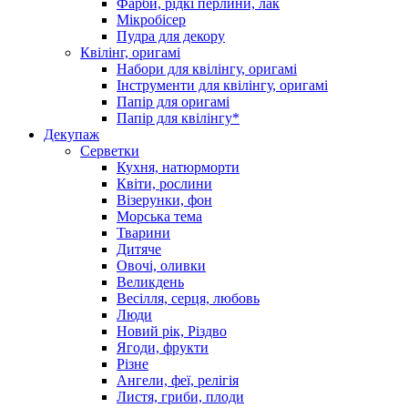
Фарби, рідкі перлини, лак
Мікробісер
Пудра для декору
Квілінг, оригамі
Набори для квілінгу, оригамі
Інструменти для квілінгу, оригамі
Папір для оригамі
Папір для квілінгу*
Декупаж
Серветки
Кухня, натюрморти
Квіти, рослини
Візерунки, фон
Морська тема
Тварини
Дитяче
Овочі, оливки
Великдень
Весілля, серця, любовь
Люди
Новий рік, Різдво
Ягоди, фрукти
Різне
Ангели, феї, релігія
Листя, гриби, плоди