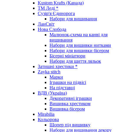
Kustom Krafts (Канада)
ТМ Леді *
Сузір'я Єдинорога
Набори для вишивання
ЛанСвіт
Нова Слобода
Малюнок-схема на канві для
вишивання
Набори для вишивки нитками
Набори для вишивки бісером
Бісерні мініатюри
Набори для шиття ляльок
Затишні хрестики *
Zayka stitch
Марки
Іграшки на підвісі
На підставці
ВДВ (Україна)
Декоративні іграшки
Вишивка хрестиком
Вишивка бісером
Mirabilia
Кольорова
Шопер під вишивку
Набори для вишивання декору