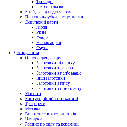
Троянди
Птахи, комахи
Клей, лак для декупажу
Пензлики-губки, інструменти
Декупажні карти
Люди
Різне
Флора
Натюрморти
Фауна
Декорування
Основа для декору
Заготовки під ліпку
Заготовки з дерева
Заготовки з пап'є маше
Інші заготовки
Заготовки з гіпсу
Заготовки з пінопласту
Магніти
Контури, фарби по тканині
Трафарети
Мозаїка
Виготовлення годинників
Натирки
Роспис по склу та керамиці