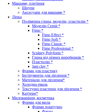
Макраме, плетіння
Шнури
Аксесуари для макраме *
Ліпка
Полімерна глина, моделін, пластилін *
Моделін Cernit *
Fimo *
Fimo Effect *
Fimo Soft *
Fimo Classic *
Fimo Professional *
Sculpey Polyform *
Глина від різних виробників *
Пластилін *
Jam clay *
Форми для пластику
Інструменти для ліплення *
Матеріали для ліплення*
Холодна емаль
Текстурні пластини для ліплення *
Каттери*
Миловаріння, косметика
Форми для мила
Форми поштучно
Фауна