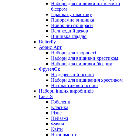
Набори для вишивки нитками та
бісером
Іграшки у пластику
Панорамна вишивка
Новорічні прикраси
Великодній декор
Вишивка гладдю
Butterfly
Абрис-Арт
Набори для творчості
Набори для вишивки хрестиком
Набори для вишивки бісером
ФрузелОк
На дерев'яній основі
Набори для вишивання хрестиком
На пластиковій основі
Набори інших виробників
Luca-S
Гобелени
Класика
Різне
Пейзажі
Фауна
Квіти
Натюрморти