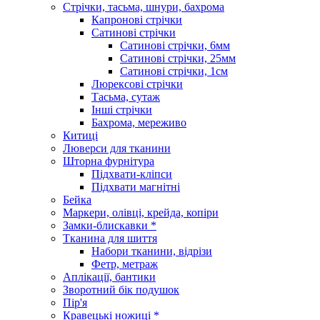
Стрічки, тасьма, шнури, бахрома
Капронові стрічки
Сатинові стрічки
Сатинові стрічки, 6мм
Сатинові стрічки, 25мм
Сатинові стрічки, 1см
Люрексові стрічки
Тасьма, сутаж
Інші стрічки
Бахрома, мереживо
Китиці
Люверси для тканини
Шторна фурнітура
Підхвати-кліпси
Підхвати магнітні
Бейка
Маркери, олівці, крейда, копіри
Замки-блискавки *
Тканина для шиття
Набори тканини, відрізи
Фетр, метраж
Аплікації, бантики
Зворотний бік подушок
Пір'я
Кравецькі ножиці *