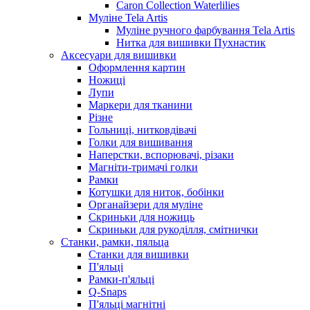
Caron Collection Waterlilies
Муліне Tela Artis
Муліне ручного фарбування Tela Artis
Нитка для вишивки Пухнастик
Аксесуари для вишивки
Оформлення картин
Ножиці
Лупи
Маркери для тканини
Різне
Гольниці, нитковдівачі
Голки для вишивання
Наперстки, вспорювачі, різаки
Магніти-тримачі голки
Рамки
Котушки для ниток, бобінки
Органайзери для муліне
Скриньки для ножиць
Скриньки для рукоділля, смітнички
Станки, рамки, пяльца
Станки для вишивки
П'яльці
Рамки-п'яльці
Q-Snaps
П'яльці магнітні