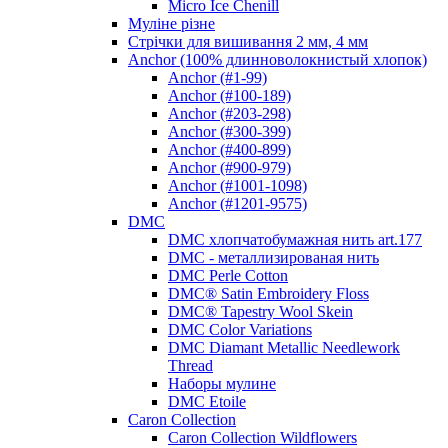
Micro Ice Chenill
Муліне різне
Стрічки для вишивання 2 мм, 4 мм
Anchor (100% длинноволокнистый хлопок)
Anchor (#1-99)
Anchor (#100-189)
Anchor (#203-298)
Anchor (#300-399)
Anchor (#400-899)
Anchor (#900-979)
Anchor (#1001-1098)
Anchor (#1201-9575)
DMC
DMC хлопчатобумажная нить art.177
DMC - металлизированая нить
DMC Perle Cotton
DMC® Satin Embroidery Floss
DMC® Tapestry Wool Skein
DMC Color Variations
DMC Diamant Metallic Needlework
Thread
Наборы мулине
DMC Etoile
Caron Collection
Caron Collection Wildflowers