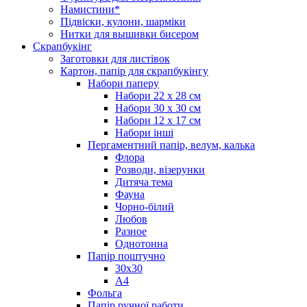
Намистини*
Підвіски, кулони, шарміки
Нитки для вышивки бисером
Скрапбукінг
Заготовки для листівок
Картон, папір для скрапбукінгу
Набори паперу
Набори 22 х 28 см
Набори 30 х 30 см
Набори 12 х 17 см
Набори інші
Пергаментний папір, велум, калька
Флора
Розводи, візерунки
Дитяча тема
Фауна
Чорно-білий
Любов
Разное
Однотонна
Папір поштучно
30х30
А4
Фольга
Папір ручної работи