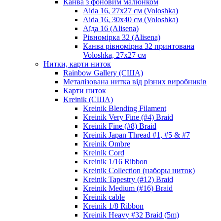
Канва з фоновим малюнком
Aida 16, 27х27 см (Voloshka)
Aida 16, 30х40 см (Voloshka)
Аїда 16 (Alisena)
Рівномірка 32 (Alisena)
Канва рівномірна 32 принтована
Voloshka, 27х27 см
Нитки, карти ниток
Rainbow Gallery (США)
Металізована нитка від різних виробників
Карти ниток
Kreinik (США)
Kreinik Blending Filament
Kreinik Very Fine (#4) Braid
Kreinik Fine (#8) Braid
Kreinik Japan Thread #1, #5 & #7
Kreinik Ombre
Kreinik Cord
Kreinik 1/16 Ribbon
Kreinik Collection (наборы ниток)
Kreinik Tapestry (#12) Braid
Kreinik Medium (#16) Braid
Kreinik cable
Kreinik 1/8 Ribbon
Kreinik Heavy #32 Braid (5m)