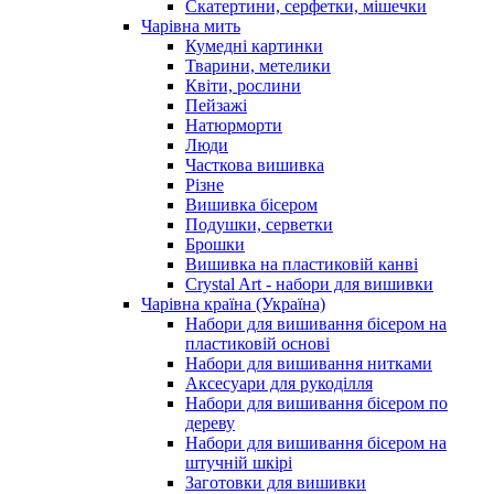
Скатертини, серфетки, мішечки
Чарiвна мить
Кумедні картинки
Тварини, метелики
Квіти, рослини
Пейзажі
Натюрморти
Люди
Часткова вишивка
Різне
Вишивка бісером
Подушки, серветки
Брошки
Вишивка на пластиковій канві
Crystal Art - набори для вишивки
Чарівна країна (Україна)
Набори для вишивання бісером на
пластиковій основі
Набори для вишивання нитками
Аксесуари для рукоділля
Набори для вишивання бісером по
дереву
Набори для вишивання бісером на
штучній шкірі
Заготовки для вишивки