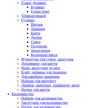
Голки, булавки
Булавки
Голки різні
Термоаплікації
Гудзики
Вінтаж
Тварини
Квіти
Дитячі
Свята
Подорожі
Захоплення
Кольорові мікси
Фурнітура для сумок, шкатулок
Допоміжне для шиття
Ножі, аксесуари до них
Клей, добавки для тканини
Для швейних машинок
Набори для квілтінгу
Лінійки, шаблони, трафарети, мати
Нитки для шиття
Килимарство
Набори для килимарства
Аксесуари для килимарства
Нитки для килимарства