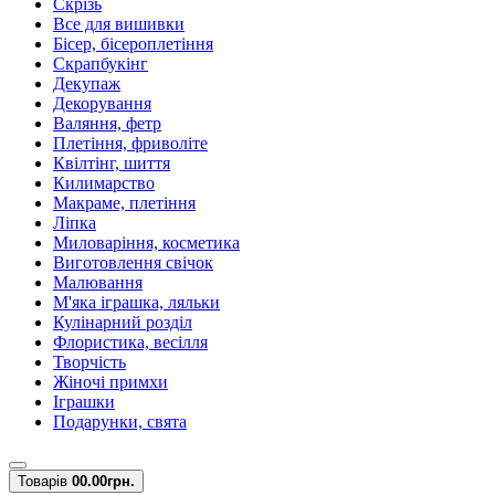
Скрізь
Все для вишивки
Бісер, бісероплетіння
Скрапбукінг
Декупаж
Декорування
Валяння, фетр
Плетіння, фриволіте
Квілтінг, шиття
Килимарство
Макраме, плетіння
Ліпка
Миловаріння, косметика
Виготовлення свічок
Малювання
М'яка іграшка, ляльки
Кулінарний розділ
Флористика, весілля
Творчість
Жіночі примхи
Іграшки
Подарунки, свята
Товарів
0
0.00грн.