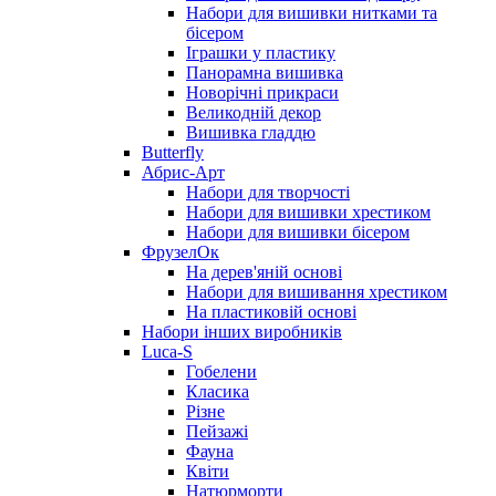
Набори для вишивки нитками та
бісером
Іграшки у пластику
Панорамна вишивка
Новорічні прикраси
Великодній декор
Вишивка гладдю
Butterfly
Абрис-Арт
Набори для творчості
Набори для вишивки хрестиком
Набори для вишивки бісером
ФрузелОк
На дерев'яній основі
Набори для вишивання хрестиком
На пластиковій основі
Набори інших виробників
Luca-S
Гобелени
Класика
Різне
Пейзажі
Фауна
Квіти
Натюрморти