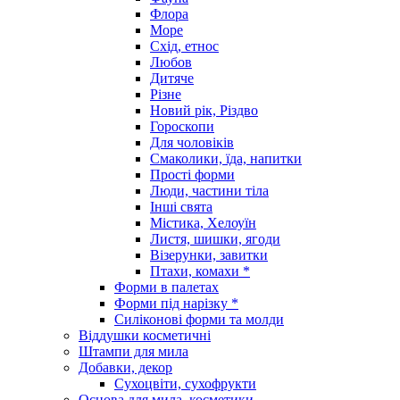
Флора
Море
Схід, етнос
Любов
Дитяче
Різне
Новий рік, Різдво
Гороскопи
Для чоловіків
Смаколики, їда, напитки
Прості форми
Люди, частини тіла
Інші свята
Містика, Хелоуїн
Листя, шишки, ягоди
Візерунки, завитки
Птахи, комахи *
Форми в палетах
Форми під нарізку *
Силіконові форми та молди
Віддушки косметичні
Штампи для мила
Добавки, декор
Сухоцвіти, сухофрукти
Основа для мила, косметики