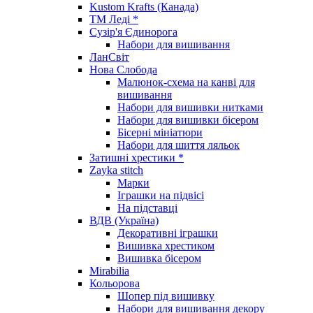
Kustom Krafts (Канада)
ТМ Леді *
Сузір'я Єдинорога
Набори для вишивання
ЛанСвіт
Нова Слобода
Малюнок-схема на канві для
вишивання
Набори для вишивки нитками
Набори для вишивки бісером
Бісерні мініатюри
Набори для шиття ляльок
Затишні хрестики *
Zayka stitch
Марки
Іграшки на підвісі
На підставці
ВДВ (Україна)
Декоративні іграшки
Вишивка хрестиком
Вишивка бісером
Mirabilia
Кольорова
Шопер під вишивку
Набори для вишивання декору