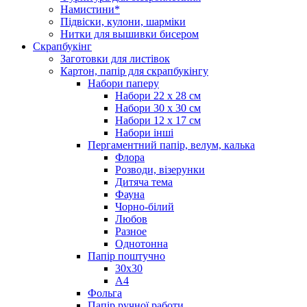
Намистини*
Підвіски, кулони, шарміки
Нитки для вышивки бисером
Скрапбукінг
Заготовки для листівок
Картон, папір для скрапбукінгу
Набори паперу
Набори 22 х 28 см
Набори 30 х 30 см
Набори 12 х 17 см
Набори інші
Пергаментний папір, велум, калька
Флора
Розводи, візерунки
Дитяча тема
Фауна
Чорно-білий
Любов
Разное
Однотонна
Папір поштучно
30х30
А4
Фольга
Папір ручної работи