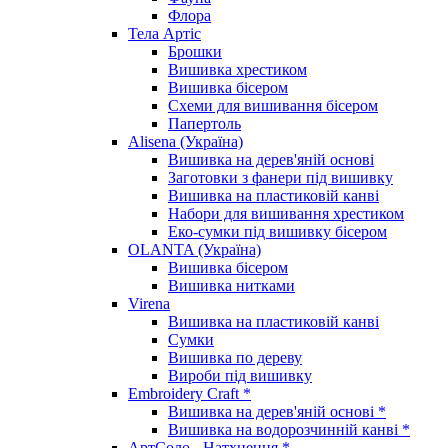
Флора
Тела Артіс
Брошки
Вишивка хрестиком
Вишивка бісером
Схеми для вишивання бісером
Папертоль
Alisena (Україна)
Вишивка на дерев'яній основі
Заготовки з фанери під вишивку
Вишивка на пластиковій канві
Набори для вишивання хрестиком
Еко-сумки під вишивку бісером
OLANTA (Україна)
Вишивка бісером
Вишивка нитками
Virena
Вишивка на пластиковій канві
Сумки
Вишивка по дереву
Вироби під вишивку
Embroidery Craft *
Вишивка на дерев'яній основі *
Вишивка на водорозчинній канві *
АртСоло - Натхнення *