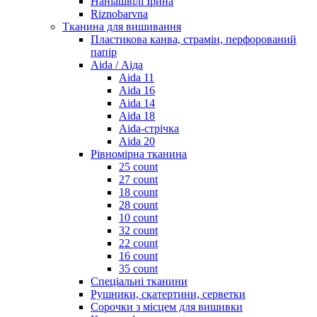
Наніашвілі Ірина
Riznobarvna
Тканина для вишивання
Пластикова канва, страмін, перфорований
папір
Aida / Аіда
Aida 11
Aida 16
Aida 14
Aida 18
Aida-стрічка
Aida 20
Рівномірна тканина
25 count
27 count
18 count
28 count
10 count
32 count
22 count
16 count
35 count
Спеціальні тканини
Рушники, скатертини, серветки
Сорочки з місцем для вишивки