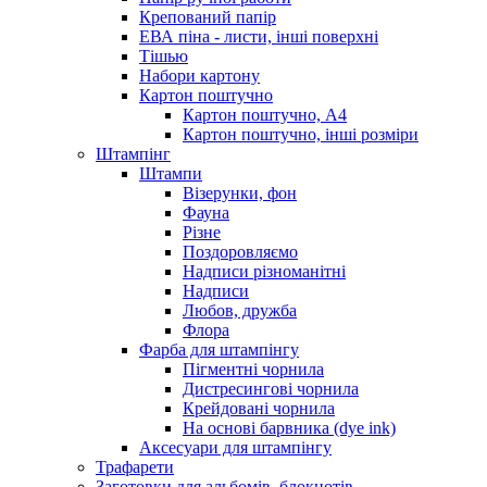
Крепований папір
ЕВА піна - листи, інші поверхні
Тішью
Набори картону
Картон поштучно
Картон поштучно, А4
Картон поштучно, інші розміри
Штампінг
Штампи
Візерунки, фон
Фауна
Різне
Поздоровляємо
Надписи різноманітні
Надписи
Любов, дружба
Флора
Фарба для штампінгу
Пігментні чорнила
Дистресингові чорнила
Крейдовані чорнила
На основі барвника (dye ink)
Аксесуари для штампінгу
Трафарети
Заготовки для альбомів, блокнотів