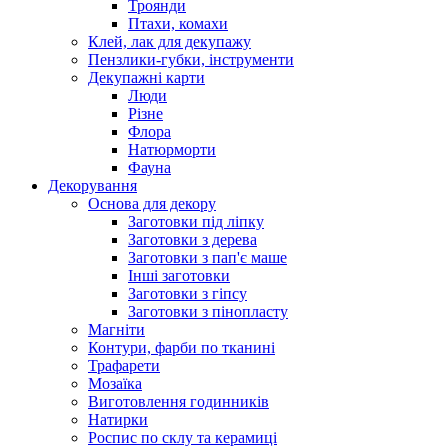
Троянди
Птахи, комахи
Клей, лак для декупажу
Пензлики-губки, інструменти
Декупажні карти
Люди
Різне
Флора
Натюрморти
Фауна
Декорування
Основа для декору
Заготовки під ліпку
Заготовки з дерева
Заготовки з пап'є маше
Інші заготовки
Заготовки з гіпсу
Заготовки з пінопласту
Магніти
Контури, фарби по тканині
Трафарети
Мозаїка
Виготовлення годинників
Натирки
Роспис по склу та керамиці