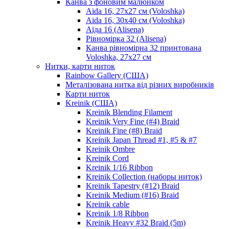
Канва з фоновим малюнком
Aida 16, 27х27 см (Voloshka)
Aida 16, 30х40 см (Voloshka)
Аїда 16 (Alisena)
Рівномірка 32 (Alisena)
Канва рівномірна 32 принтована
Voloshka, 27х27 см
Нитки, карти ниток
Rainbow Gallery (США)
Металізована нитка від різних виробників
Карти ниток
Kreinik (США)
Kreinik Blending Filament
Kreinik Very Fine (#4) Braid
Kreinik Fine (#8) Braid
Kreinik Japan Thread #1, #5 & #7
Kreinik Ombre
Kreinik Cord
Kreinik 1/16 Ribbon
Kreinik Collection (наборы ниток)
Kreinik Tapestry (#12) Braid
Kreinik Medium (#16) Braid
Kreinik cable
Kreinik 1/8 Ribbon
Kreinik Heavy #32 Braid (5m)