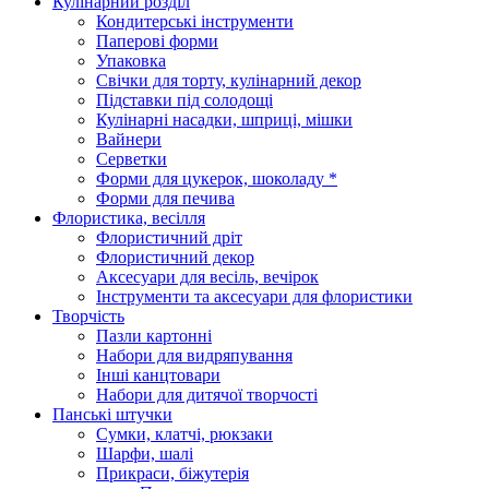
Кулінарний розділ
Кондитерські інструменти
Паперові форми
Упаковка
Свічки для торту, кулінарний декор
Підставки під солодощі
Кулінарні насадки, шприці, мішки
Вайнери
Серветки
Форми для цукерок, шоколаду *
Форми для печива
Флористика, весілля
Флористичний дріт
Флористичний декор
Аксесуари для весіль, вечірок
Інструменти та аксесуари для флористики
Творчість
Пазли картонні
Набори для видряпування
Інші канцтовари
Набори для дитячої творчості
Панські штучки
Сумки, клатчі, рюкзаки
Шарфи, шалі
Прикраси, біжутерія