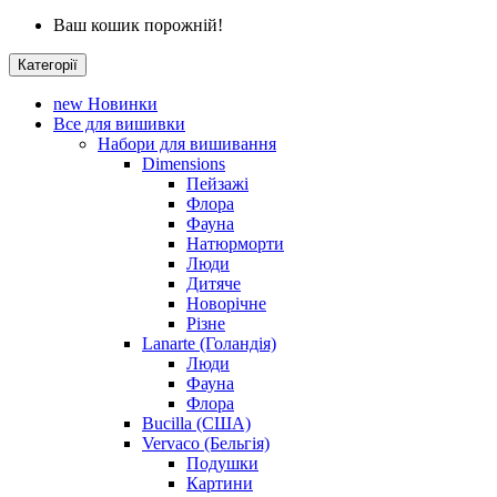
Ваш кошик порожній!
Категорії
new
Новинки
Все для вишивки
Набори для вишивання
Dimensions
Пейзажі
Флора
Фауна
Натюрморти
Люди
Дитяче
Новорічне
Різне
Lanarte (Голандія)
Люди
Фауна
Флора
Bucilla (США)
Vervaco (Бельгія)
Подушки
Картини