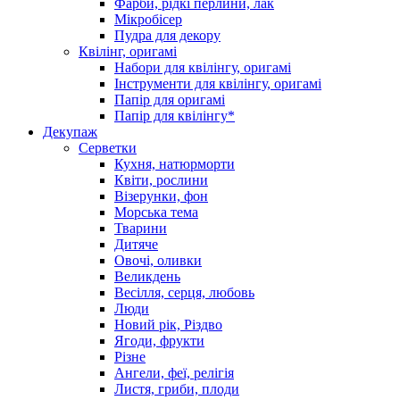
Фарби, рідкі перлини, лак
Мікробісер
Пудра для декору
Квілінг, оригамі
Набори для квілінгу, оригамі
Інструменти для квілінгу, оригамі
Папір для оригамі
Папір для квілінгу*
Декупаж
Серветки
Кухня, натюрморти
Квіти, рослини
Візерунки, фон
Морська тема
Тварини
Дитяче
Овочі, оливки
Великдень
Весілля, серця, любовь
Люди
Новий рік, Різдво
Ягоди, фрукти
Різне
Ангели, феї, релігія
Листя, гриби, плоди