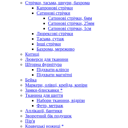
Стрічки, тасьма, шнури, бахрома
Капронові стрічки
Сатинові стрічки
Сатинові стрічки, 6мм
Сатинові стрічки, 25мм
Сатинові стрічки, 1см
Люрексові стрічки
Тасьма, сутаж
Інші стрічки
Бахрома, мереживо
Китиці
Люверси для тканини
Шторна фурнітура
Підхвати-кліпси
Підхвати магнітні
Бейка
Маркери, олівці, крейда, копіри
Замки-блискавки *
Тканина для шиття
Набори тканини, відрізи
Фетр, метраж
Аплікації, бантики
Зворотний бік подушок
Пір'я
Кравецькі ножиці *