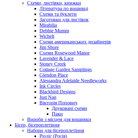
Схеми, листівки, книжки
Література по вишивці
Схеми та буклети
Заготовки для листівок
Mirabilia
Debbie Mumm
Wichelt
Схеми американських дизайнерів
Jim Shore
Cхеми Rosewood Manor
Lavender & Lace
Stoney Creek
Cottage Garden Samplings
Glendon Place
Alessandra Adelaide Needleworks
Ink Circles
Blackbird Designs
Just Nan
Вікторія Попович
Друковані схеми
Паки
Вироби з місцем для вишивки
Бісер, бісероплетіння
Набори для бісероплетіння
Ріоліс (Росія)