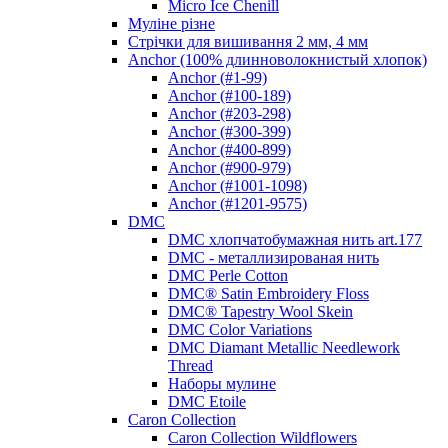
Micro Ice Chenill
Муліне різне
Стрічки для вишивання 2 мм, 4 мм
Anchor (100% длинноволокнистый хлопок)
Anchor (#1-99)
Anchor (#100-189)
Anchor (#203-298)
Anchor (#300-399)
Anchor (#400-899)
Anchor (#900-979)
Anchor (#1001-1098)
Anchor (#1201-9575)
DMC
DMC хлопчатобумажная нить art.177
DMC - металлизированая нить
DMC Perle Cotton
DMC® Satin Embroidery Floss
DMC® Tapestry Wool Skein
DMC Color Variations
DMC Diamant Metallic Needlework
Thread
Наборы мулине
DMC Etoile
Caron Collection
Caron Collection Wildflowers