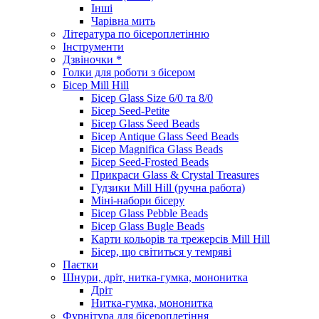
Інші
Чарівна мить
Література по бісероплетінню
Інструменти
Дзвіночки *
Голки для роботи з бісером
Бісер Mill Hill
Бісер Glass Size 6/0 та 8/0
Бісер Seed-Petite
Бісер Glass Seed Beads
Бісер Antique Glass Seed Beads
Бісер Magnifica Glass Beads
Бісер Seed-Frosted Beads
Прикраси Glass & Crystal Treasures
Гудзики Mill Hill (ручна работа)
Міні-набори бісеру
Бісер Glass Pebble Beads
Бісер Glass Bugle Beads
Карти кольорів та трежерсів Mill Hill
Бісер, що світиться у темряві
Паєтки
Шнури, дріт, нитка-гумка, мононитка
Дріт
Нитка-гумка, мононитка
Фурнітура для бісероплетіння