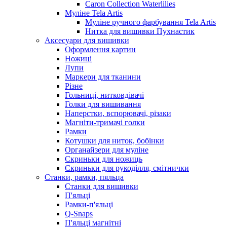
Caron Collection Waterlilies
Муліне Tela Artis
Муліне ручного фарбування Tela Artis
Нитка для вишивки Пухнастик
Аксесуари для вишивки
Оформлення картин
Ножиці
Лупи
Маркери для тканини
Різне
Гольниці, нитковдівачі
Голки для вишивання
Наперстки, вспорювачі, різаки
Магніти-тримачі голки
Рамки
Котушки для ниток, бобінки
Органайзери для муліне
Скриньки для ножиць
Скриньки для рукоділля, смітнички
Станки, рамки, пяльца
Станки для вишивки
П'яльці
Рамки-п'яльці
Q-Snaps
П'яльці магнітні