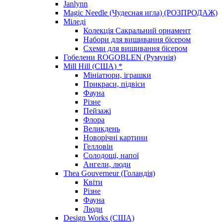
Janlynn
Magic Needle (Чудесная игла) (РОЗПРОДАЖ)
Міледі
Колекція Сакральний орнамент
Набори для вишивання бісером
Схеми для вишивання бісером
Гобелени ROGOBLEN (Румунія)
Mill Hill (США) *
Мініатюри, іграшки
Прикраси, підвіси
Фауна
Різне
Пейзажі
Флора
Великдень
Новорічні картини
Гелловін
Солодощі, напої
Ангели, люди
Thea Gouverneur (Голандія)
Квіти
Різне
Фауна
Люди
Design Works (США)