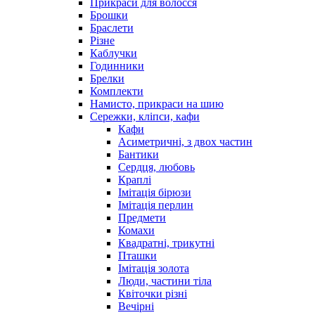
Прикраси для волосся
Брошки
Браслети
Різне
Каблучки
Годинники
Брелки
Комплекти
Намисто, прикраси на шию
Сережки, кліпси, кафи
Кафи
Асиметричні, з двох частин
Бантики
Сердця, любовь
Краплі
Імітація бірюзи
Імітація перлин
Предмети
Комахи
Квадратні, трикутні
Пташки
Імітація золота
Люди, частини тіла
Квіточки різні
Вечірні