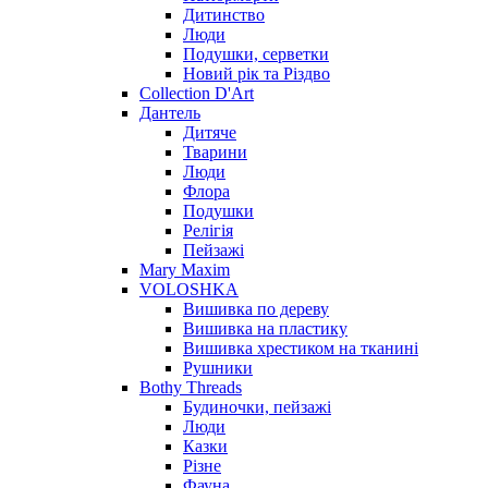
Дитинство
Люди
Подушки, серветки
Новий рік та Різдво
Collection D'Art
Дантель
Дитяче
Тварини
Люди
Флора
Подушки
Релігія
Пейзажі
Mary Maxim
VOLOSHKA
Вишивка по дереву
Вишивка на пластику
Вишивка хрестиком на тканині
Рушники
Bothy Threads
Будиночки, пейзажі
Люди
Казки
Різне
Фауна