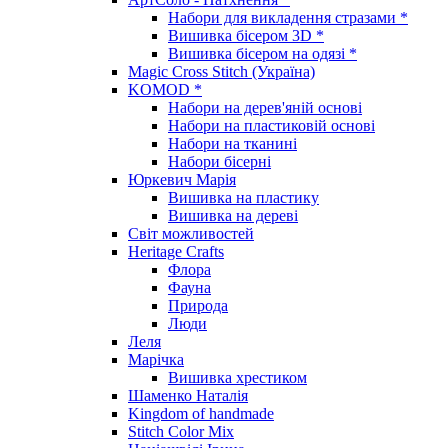
Набори для викладення стразами *
Вишивка бісером 3D *
Вишивка бісером на одязі *
Magic Cross Stitch (Україна)
KOMOD *
Набори на дерев'яній основі
Набори на пластиковій основі
Набори на тканині
Набори бісерні
Юркевич Марія
Вишивка на пластику
Вишивка на дереві
Світ можливостей
Heritage Crafts
Флора
Фауна
Природа
Люди
Леля
Марічка
Вишивка хрестиком
Шаменко Наталія
Kingdom of handmade
Stitch Color Mix