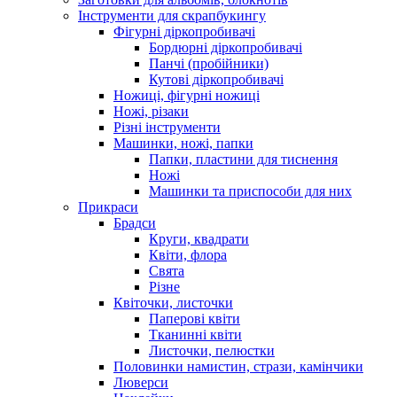
Інструменти для скрапбукингу
Фігурні діркопробивачі
Бордюрні діркопробивачі
Панчі (пробійники)
Кутові діркопробивачі
Ножиці, фігурні ножиці
Ножі, різаки
Різні інструменти
Машинки, ножі, папки
Папки, пластини для тиснення
Ножі
Машинки та приспособи для них
Прикраси
Брадси
Круги, квадрати
Квіти, флора
Свята
Різне
Квіточки, листочки
Паперові квіти
Тканинні квіти
Листочки, пелюстки
Половинки намистин, стрази, камінчики
Люверси