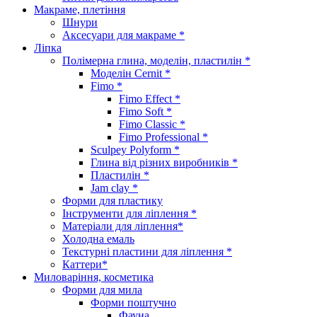
Макраме, плетіння
Шнури
Аксесуари для макраме *
Ліпка
Полімерна глина, моделін, пластилін *
Моделін Cernit *
Fimo *
Fimo Effect *
Fimo Soft *
Fimo Classic *
Fimo Professional *
Sculpey Polyform *
Глина від різних виробників *
Пластилін *
Jam clay *
Форми для пластику
Інструменти для ліплення *
Матеріали для ліплення*
Холодна емаль
Текстурні пластини для ліплення *
Каттери*
Миловаріння, косметика
Форми для мила
Форми поштучно
Фауна