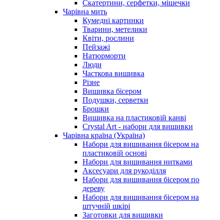
Скатертини, серфетки, мішечки
Чарiвна мить
Кумедні картинки
Тварини, метелики
Квіти, рослини
Пейзажі
Натюрморти
Люди
Часткова вишивка
Різне
Вишивка бісером
Подушки, серветки
Брошки
Вишивка на пластиковій канві
Crystal Art - набори для вишивки
Чарівна країна (Україна)
Набори для вишивання бісером на
пластиковій основі
Набори для вишивання нитками
Аксесуари для рукоділля
Набори для вишивання бісером по
дереву
Набори для вишивання бісером на
штучній шкірі
Заготовки для вишивки