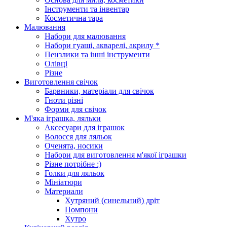
Інструменти та інвентар
Косметична тара
Малювання
Набори для малювання
Набори гуаші, акварелі, акрилу *
Пензлики та інші інструменти
Олівці
Різне
Виготовлення свічок
Барвники, матеріали для свічок
Гноти різні
Форми для свічок
М'яка іграшка, ляльки
Аксесуари для іграшок
Волосся для ляльок
Оченята, носики
Набори для виготовлення м'якої іграшки
Різне потрібне :)
Голки для ляльок
Мініатюри
Материали
Хутряний (синельний) дріт
Помпони
Хутро