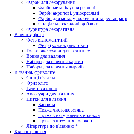
Фарби для декорування
Фарби металік універсальні
Фарби акрилові, універсальні
Фарби для металу, золочення та реставрації
Спеціальні складові, добавки
Фурнітура декоративна
Валяння, фетр
Фетр різноманітний
Фетр (войлок) листовий
Голки, аксесуари для фелтингу
Вовна для валяння
Набори для валяння картин
Набори для валяння виробів
В'язання, фриволіте
Спиці в'язальні
Фриволіте
Гачки в'язальні
Аксесуари для в'язання
Нитки для в'язання
Бавовна
Пряжа чистошерстяна
Пряжа з натуральних волокон
Пряжа з штучних волокон
Література по в'язанню *
Квілтінг, шиття