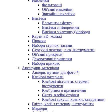
Наклейки
Фольговані
Об'ємні наклейки
Звичайні наклейки
Висічки
Елементи з фетру
Висічки з пінорезини
Висічки з картону (чіпборд)
Карти 3D, колажі
Пряжки
Набори стрічок, тасьми
Сургучні печатки, віск, інструменти
Об'ємні прикраси
Декоративні прищепки
Набори прикрас
Аксесуари, матеріали
Анкери, кутики для фото *
Клейові матеріали
Клейові пістолети, стержні,
інструменти
Клеї різного призначення
Скотч, клейкі стрічки
Клейові аркуші, крапки, квадратики
Глітер, клей з глітером, інструменти
Маркери