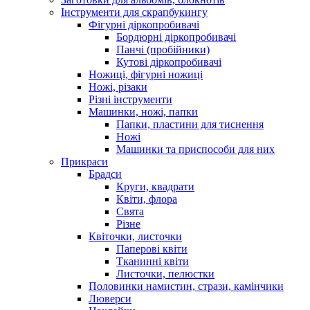
Інструменти для скрапбукингу
Фігурні діркопробивачі
Бордюрні діркопробивачі
Панчі (пробійники)
Кутові діркопробивачі
Ножиці, фігурні ножиці
Ножі, різаки
Різні інструменти
Машинки, ножі, папки
Папки, пластини для тиснення
Ножі
Машинки та приспособи для них
Прикраси
Брадси
Круги, квадрати
Квіти, флора
Свята
Різне
Квіточки, листочки
Паперові квіти
Тканинні квіти
Листочки, пелюстки
Половинки намистин, стрази, камінчики
Люверси