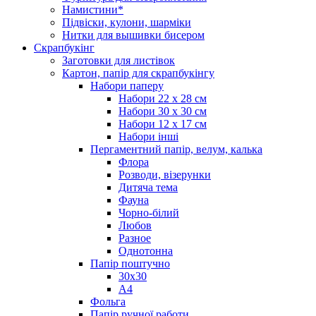
Намистини*
Підвіски, кулони, шарміки
Нитки для вышивки бисером
Скрапбукінг
Заготовки для листівок
Картон, папір для скрапбукінгу
Набори паперу
Набори 22 х 28 см
Набори 30 х 30 см
Набори 12 х 17 см
Набори інші
Пергаментний папір, велум, калька
Флора
Розводи, візерунки
Дитяча тема
Фауна
Чорно-білий
Любов
Разное
Однотонна
Папір поштучно
30х30
А4
Фольга
Папір ручної работи