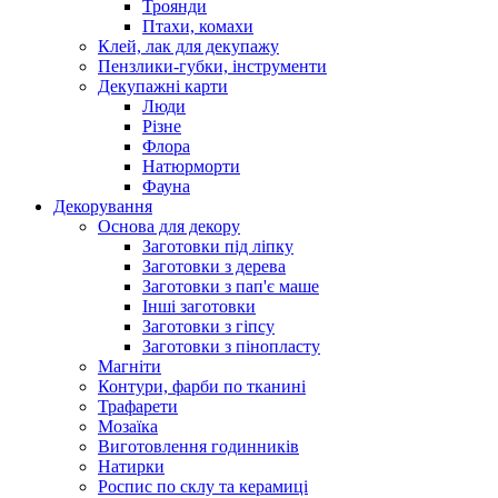
Троянди
Птахи, комахи
Клей, лак для декупажу
Пензлики-губки, інструменти
Декупажні карти
Люди
Різне
Флора
Натюрморти
Фауна
Декорування
Основа для декору
Заготовки під ліпку
Заготовки з дерева
Заготовки з пап'є маше
Інші заготовки
Заготовки з гіпсу
Заготовки з пінопласту
Магніти
Контури, фарби по тканині
Трафарети
Мозаїка
Виготовлення годинників
Натирки
Роспис по склу та керамиці