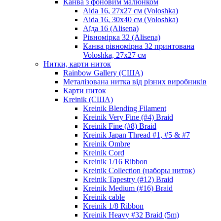
Канва з фоновим малюнком
Aida 16, 27х27 см (Voloshka)
Aida 16, 30х40 см (Voloshka)
Аїда 16 (Alisena)
Рівномірка 32 (Alisena)
Канва рівномірна 32 принтована
Voloshka, 27х27 см
Нитки, карти ниток
Rainbow Gallery (США)
Металізована нитка від різних виробників
Карти ниток
Kreinik (США)
Kreinik Blending Filament
Kreinik Very Fine (#4) Braid
Kreinik Fine (#8) Braid
Kreinik Japan Thread #1, #5 & #7
Kreinik Ombre
Kreinik Cord
Kreinik 1/16 Ribbon
Kreinik Collection (наборы ниток)
Kreinik Tapestry (#12) Braid
Kreinik Medium (#16) Braid
Kreinik cable
Kreinik 1/8 Ribbon
Kreinik Heavy #32 Braid (5m)