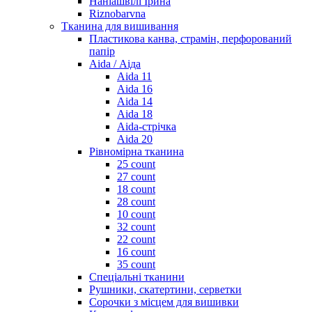
Наніашвілі Ірина
Riznobarvna
Тканина для вишивання
Пластикова канва, страмін, перфорований
папір
Aida / Аіда
Aida 11
Aida 16
Aida 14
Aida 18
Aida-стрічка
Aida 20
Рівномірна тканина
25 count
27 count
18 count
28 count
10 count
32 count
22 count
16 count
35 count
Спеціальні тканини
Рушники, скатертини, серветки
Сорочки з місцем для вишивки