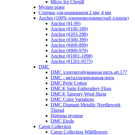
Micro Ice Chenill
Муліне різне
Стрічки для вишивання 2 мм, 4 мм
Anchor (100% длинноволокнистый хлопок)
Anchor (#1-99)
Anchor (#100-189)
Anchor (#203-298)
Anchor (#300-399)
Anchor (#400-899)
Anchor (#900-979)
Anchor (#1001-1098)
Anchor (#1201-9575)
DMC
DMC хлопчатобумажная нить art.177
DMC - металлизированая нить
DMC Perle Cotton
DMC® Satin Embroidery Floss
DMC® Tapestry Wool Skein
DMC Color Variations
DMC Diamant Metallic Needlework
Thread
Наборы мулине
DMC Etoile
Caron Collection
Caron Collection Wildflowers