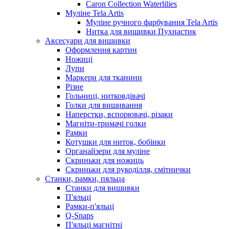
Caron Collection Waterlilies
Муліне Tela Artis
Муліне ручного фарбування Tela Artis
Нитка для вишивки Пухнастик
Аксесуари для вишивки
Оформлення картин
Ножиці
Лупи
Маркери для тканини
Різне
Гольниці, нитковдівачі
Голки для вишивання
Наперстки, вспорювачі, різаки
Магніти-тримачі голки
Рамки
Котушки для ниток, бобінки
Органайзери для муліне
Скриньки для ножиць
Скриньки для рукоділля, смітнички
Станки, рамки, пяльца
Станки для вишивки
П'яльці
Рамки-п'яльці
Q-Snaps
П'яльці магнітні