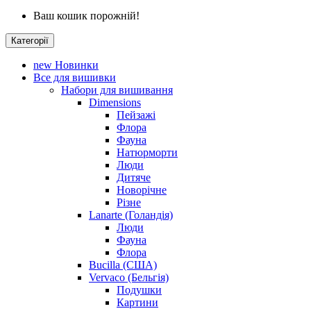
Ваш кошик порожній!
Категорії
new
Новинки
Все для вишивки
Набори для вишивання
Dimensions
Пейзажі
Флора
Фауна
Натюрморти
Люди
Дитяче
Новорічне
Різне
Lanarte (Голандія)
Люди
Фауна
Флора
Bucilla (США)
Vervaco (Бельгія)
Подушки
Картини