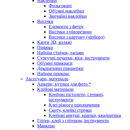
Наклейки
Фольговані
Об'ємні наклейки
Звичайні наклейки
Висічки
Елементи з фетру
Висічки з пінорезини
Висічки з картону (чіпборд)
Карти 3D, колажі
Пряжки
Набори стрічок, тасьми
Сургучні печатки, віск, інструменти
Об'ємні прикраси
Декоративні прищепки
Набори прикрас
Аксесуари, матеріали
Анкери, кутики для фото *
Клейові матеріали
Клейові пістолети, стержні,
інструменти
Клеї різного призначення
Скотч, клейкі стрічки
Клейові аркуші, крапки, квадратики
Глітер, клей з глітером, інструменти
Маркери