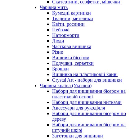
Скатертини, серфетки, мішечки
Чарiвна мить
Кумедні картинки
Тварини, метелики
Квіти, рослини
Пейзажі
Натюрморти
Люди
Часткова вишивка
Різне
Вишивка бісером
Подушки, серветки
Брошки
Вишивка на пластиковій канві
Crystal Art - набори для вишивки
Чарівна країна (Україна)
Набори для вишивання бісером на
пластиковій основі
Набори для вишивання нитками
Аксесуари для рукоділля
Набори для вишивання бісером по
дереву
Набори для вишивання бісером на
штучній шкірі
Заготовки для вишивки