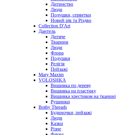
Дитинство
Люди
Подушки, серветки
Новий рік та Різдво
Collection D'Art
Дантель
Дитяче
Тварини
Люди
Флора
Подушки
Релігія
Пейзажі
Mary Maxim
VOLOSHKA
Вишивка по дереву
Вишивка на пластику
Вишивка хрестиком на тканині
Рушники
Bothy Threads
Будиночки, пейзажі
Люди
Казки
Різне
Фауна