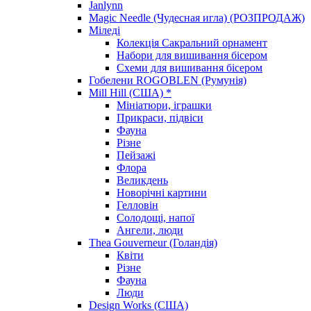
Janlynn
Magic Needle (Чудесная игла) (РОЗПРОДАЖ)
Міледі
Колекція Сакральний орнамент
Набори для вишивання бісером
Схеми для вишивання бісером
Гобелени ROGOBLEN (Румунія)
Mill Hill (США) *
Мініатюри, іграшки
Прикраси, підвіси
Фауна
Різне
Пейзажі
Флора
Великдень
Новорічні картини
Гелловін
Солодощі, напої
Ангели, люди
Thea Gouverneur (Голандія)
Квіти
Різне
Фауна
Люди
Design Works (США)