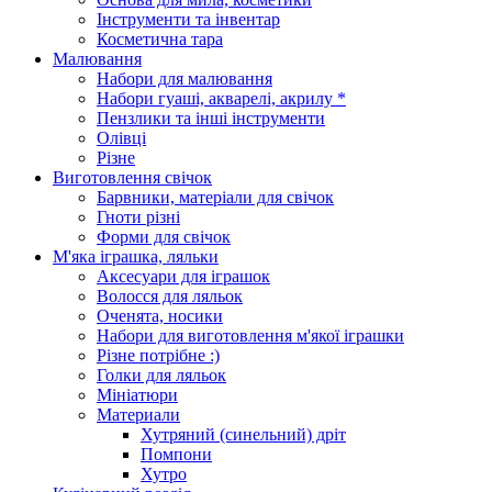
Інструменти та інвентар
Косметична тара
Малювання
Набори для малювання
Набори гуаші, акварелі, акрилу *
Пензлики та інші інструменти
Олівці
Різне
Виготовлення свічок
Барвники, матеріали для свічок
Гноти різні
Форми для свічок
М'яка іграшка, ляльки
Аксесуари для іграшок
Волосся для ляльок
Оченята, носики
Набори для виготовлення м'якої іграшки
Різне потрібне :)
Голки для ляльок
Мініатюри
Материали
Хутряний (синельний) дріт
Помпони
Хутро