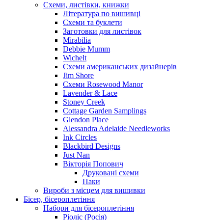
Схеми, листівки, книжки
Література по вишивці
Схеми та буклети
Заготовки для листівок
Mirabilia
Debbie Mumm
Wichelt
Схеми американських дизайнерів
Jim Shore
Cхеми Rosewood Manor
Lavender & Lace
Stoney Creek
Cottage Garden Samplings
Glendon Place
Alessandra Adelaide Needleworks
Ink Circles
Blackbird Designs
Just Nan
Вікторія Попович
Друковані схеми
Паки
Вироби з місцем для вишивки
Бісер, бісероплетіння
Набори для бісероплетіння
Ріоліс (Росія)