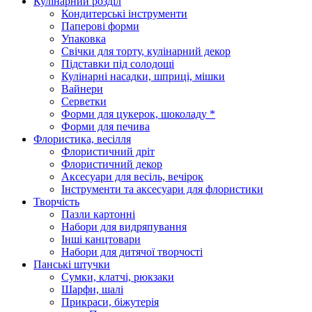
Кулінарний розділ
Кондитерські інструменти
Паперові форми
Упаковка
Свічки для торту, кулінарний декор
Підставки під солодощі
Кулінарні насадки, шприці, мішки
Вайнери
Серветки
Форми для цукерок, шоколаду *
Форми для печива
Флористика, весілля
Флористичний дріт
Флористичний декор
Аксесуари для весіль, вечірок
Інструменти та аксесуари для флористики
Творчість
Пазли картонні
Набори для видряпування
Інші канцтовари
Набори для дитячої творчості
Панські штучки
Сумки, клатчі, рюкзаки
Шарфи, шалі
Прикраси, біжутерія