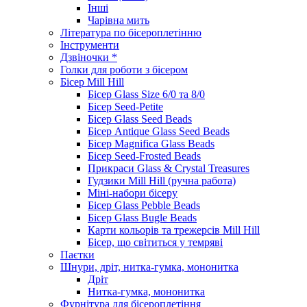
Інші
Чарівна мить
Література по бісероплетінню
Інструменти
Дзвіночки *
Голки для роботи з бісером
Бісер Mill Hill
Бісер Glass Size 6/0 та 8/0
Бісер Seed-Petite
Бісер Glass Seed Beads
Бісер Antique Glass Seed Beads
Бісер Magnifica Glass Beads
Бісер Seed-Frosted Beads
Прикраси Glass & Crystal Treasures
Гудзики Mill Hill (ручна работа)
Міні-набори бісеру
Бісер Glass Pebble Beads
Бісер Glass Bugle Beads
Карти кольорів та трежерсів Mill Hill
Бісер, що світиться у темряві
Паєтки
Шнури, дріт, нитка-гумка, мононитка
Дріт
Нитка-гумка, мононитка
Фурнітура для бісероплетіння