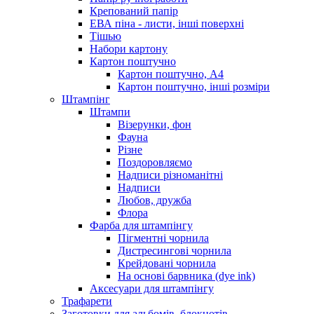
Крепований папір
ЕВА піна - листи, інші поверхні
Тішью
Набори картону
Картон поштучно
Картон поштучно, А4
Картон поштучно, інші розміри
Штампінг
Штампи
Візерунки, фон
Фауна
Різне
Поздоровляємо
Надписи різноманітні
Надписи
Любов, дружба
Флора
Фарба для штампінгу
Пігментні чорнила
Дистресингові чорнила
Крейдовані чорнила
На основі барвника (dye ink)
Аксесуари для штампінгу
Трафарети
Заготовки для альбомів, блокнотів