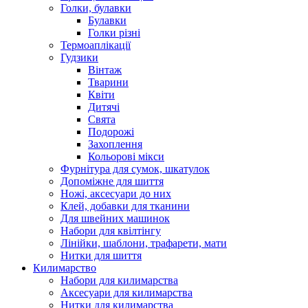
Голки, булавки
Булавки
Голки різні
Термоаплікації
Гудзики
Вінтаж
Тварини
Квіти
Дитячі
Свята
Подорожі
Захоплення
Кольорові мікси
Фурнітура для сумок, шкатулок
Допоміжне для шиття
Ножі, аксесуари до них
Клей, добавки для тканини
Для швейних машинок
Набори для квілтінгу
Лінійки, шаблони, трафарети, мати
Нитки для шиття
Килимарство
Набори для килимарства
Аксесуари для килимарства
Нитки для килимарства