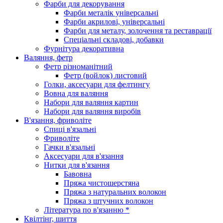
Фарби для декорування
Фарби металік універсальні
Фарби акрилові, універсальні
Фарби для металу, золочення та реставрації
Спеціальні складові, добавки
Фурнітура декоративна
Валяння, фетр
Фетр різноманітний
Фетр (войлок) листовий
Голки, аксесуари для фелтингу
Вовна для валяння
Набори для валяння картин
Набори для валяння виробів
В'язання, фриволіте
Спиці в'язальні
Фриволіте
Гачки в'язальні
Аксесуари для в'язання
Нитки для в'язання
Бавовна
Пряжа чистошерстяна
Пряжа з натуральних волокон
Пряжа з штучних волокон
Література по в'язанню *
Квілтінг, шиття