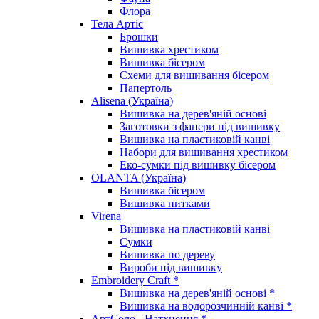
Флора
Тела Артіс
Брошки
Вишивка хрестиком
Вишивка бісером
Схеми для вишивання бісером
Папертоль
Alisena (Україна)
Вишивка на дерев'яній основі
Заготовки з фанери під вишивку
Вишивка на пластиковій канві
Набори для вишивання хрестиком
Еко-сумки під вишивку бісером
OLANTA (Україна)
Вишивка бісером
Вишивка нитками
Virena
Вишивка на пластиковій канві
Сумки
Вишивка по дереву
Вироби під вишивку
Embroidery Craft *
Вишивка на дерев'яній основі *
Вишивка на водорозчинній канві *
АртСоло - Натхнення *