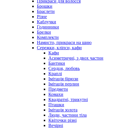
Прикраси для волосся
Брошки
Браслети
Різне
Каблучки
Годинники
Брелки
Комплекти
Намисто, прикраси на шию
Сережки, кліпси, кафи
Кафи
Асиметричні, з двох частин
Бантики
Сердця, любовь
Краплі
Імітація бірюзи
Імітація перлин
Предмети
Комахи
Квадратні, трикутні
Пташки
Імітація золота
Люди, частини тіла
Квіточки різні
Вечірні