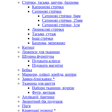
Стрічки, тасьма, шнури, бахрома
Капронові стрічки
Сатинові стрічки
Сатинові стрічки, 6мм
Сатинові стрічки, 25мм
Сатинові стрічки, 1см
Люрексові стрічки
Тасьма, сутаж
Інші стрічки
Бахрома, мереживо
Китиці
Люверси для тканини
Шторна фурнітура
Підхвати-кліпси
Підхвати магнітні
Бейка
Маркери, олівці, крейда, копіри
Замки-блискавки *
Тканина для шиття
Набори тканини, відрізи
Фетр, метраж
Аплікації, бантики
Зворотний бік подушок
Пір'я
Кравецькі ножиці *