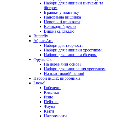
Набори для вишивки нитками та
бісером
Іграшки у пластику
Панорамна вишивка
Новорічні прикраси
Великодній декор
Вишивка гладдю
Butterfly
Абрис-Арт
Набори для творчості
Набори для вишивки хрестиком
Набори для вишивки бісером
ФрузелОк
На дерев'яній основі
Набори для вишивання хрестиком
На пластиковій основі
Набори інших виробників
Luca-S
Гобелени
Класика
Різне
Пейзажі
Фауна
Квіти
Натюрморти