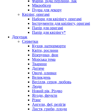
Фарби, рідкі перлини, лак
Мікробісер
Пудра для декору
Квілінг, оригамі
Набори для квілінгу, оригамі
Інструменти для квілінгу, оригамі
Папір для оригамі
Папір для квілінгу*
Декупаж
Серветки
Кухня, натюрморти
Квіти, рослини
Візерунки, фон
Морська тема
Тварини
Дитяче
Овочі, оливки
Великдень
Весілля, серця, любовь
Люди
Новий рік, Різдво
Ягоди, фрукти
Різне
Ангели, феї, релігія
Листя, гриби, плоди