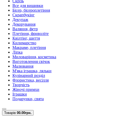
Скрізь
Все для вишивки
Бісер, бісероплетіння
Скрапбукінг
Декупаж
Декорування
Валяння, фетр
Плетіння, фриволіте
Квілтінг, шиття
Килимарство
Макраме, плетіння
Ліпка
Миловаріння, косметика
Виготовлення свічок
Малювання
М'яка іграшка, ляльки
Кулінарний розділ
Флористика, весілля
Творчість
Жіночі примхи
Іграшки
Подарунки, свята
Товарів
0
0.00грн.