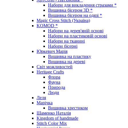
Набори для викладення стразами *
Вишивка бісером 3D *
Вишивка бісером на одязі *
Magic Cross Stitch (Україна)
KOMOD *
Набори на дерев'яній основі
Набори на пластиковій основі
Набори на тканині
Набори бісерні
Юркевич Марія
Вишивка на пластику
Вишивка на дереві
Світ можливостей
Heritage Crafts
Флора
Фауна
Природа
Люди
Леля
Марічка
Вишивка хрестиком
Шаменко Наталія
Kingdom of handmade
Stitch Color Mix