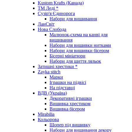
Kustom Krafts (Канада)
ТМ Леді *
Сузір'я Єдинорога
Набори для вишивання
ЛанСвіт
Нова Слобода
Малюнок-схема на канві для
вишивання
Набори для вишивки нитками
Набори для вишивки бісером
Бісерні мініатюри
Набори для шиття ляльок
Затишні хрестики *
Zayka stitch
Марки
Іграшки на підвісі
На підставці
ВДВ (Україна)
Декоративні іграшки
Вишивка хрестиком
Вишивка бісером
Mirabilia
Кольорова
Шопер під вишивку
Набори для вишивання декору