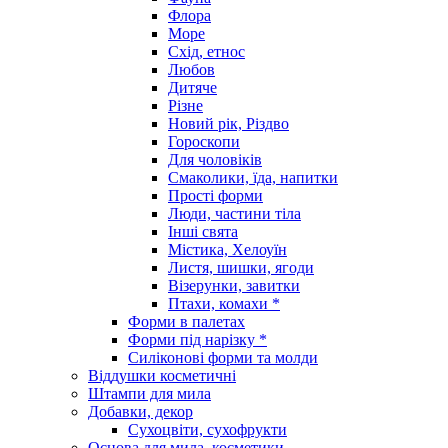
Флора
Море
Схід, етнос
Любов
Дитяче
Різне
Новий рік, Різдво
Гороскопи
Для чоловіків
Смаколики, їда, напитки
Прості форми
Люди, частини тіла
Інші свята
Містика, Хелоуїн
Листя, шишки, ягоди
Візерунки, завитки
Птахи, комахи *
Форми в палетах
Форми під нарізку *
Силіконові форми та молди
Віддушки косметичні
Штампи для мила
Добавки, декор
Сухоцвіти, сухофрукти
Основа для мила, косметики