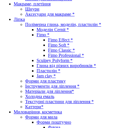
Макраме, плетіння
Шнури
Аксесуари для макраме *
Ліпка
Полімерна глина, моделін, пластилін *
Моделін Cernit *
Fimo *
Fimo Effect *
Fimo Soft *
Fimo Classic *
Fimo Professional *
Sculpey Polyform *
Глина від різних виробників *
Пластилін *
Jam clay *
Форми для пластику
Інструменти для ліплення *
Матеріали для ліплення*
Холодна емаль
Текстурні пластини для ліплення *
Каттери*
Миловаріння, косметика
Форми для мила
Форми поштучно
Фауна