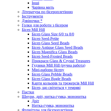
Інші
Чарівна мить
Література по бісероплетінню
Інструменти
Дзвіночки *
Голки для роботи з бісером
Бісер Mill Hill
Бісер Glass Size 6/0 та 8/0
Бісер Seed-Petite
Бісер Glass Seed Beads
Бісер Antique Glass Seed Beads
Бісер Magnifica Glass Beads
Бісер Seed-Frosted Beads
Прикраси Glass & Crystal Treasures
Гудзики Mill Hill (ручна работа)
Міні-набори бісеру
Бісер Glass Pebble Beads
Бісер Glass Bugle Beads
Карти кольорів та трежерсів Mill Hill
Бісер, що світиться у темряві
Паєтки
Шнури, дріт, нитка-гумка, мононитка
Дріт
Нитка-гумка, мононитка
Фурнітура для бісероплетіння