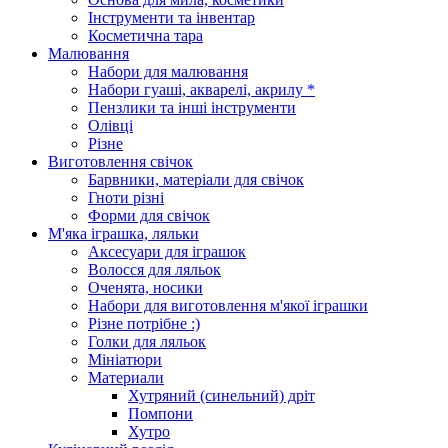
Інструменти та інвентар
Косметична тара
Малювання
Набори для малювання
Набори гуаші, акварелі, акрилу *
Пензлики та інші інструменти
Олівці
Різне
Виготовлення свічок
Барвники, матеріали для свічок
Гноти різні
Форми для свічок
М'яка іграшка, ляльки
Аксесуари для іграшок
Волосся для ляльок
Оченята, носики
Набори для виготовлення м'якої іграшки
Різне потрібне :)
Голки для ляльок
Мініатюри
Материали
Хутряний (синельний) дріт
Помпони
Хутро