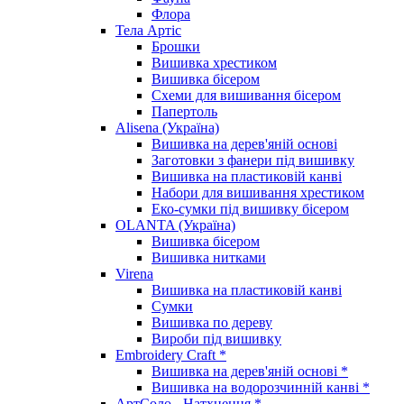
Флора
Тела Артіс
Брошки
Вишивка хрестиком
Вишивка бісером
Схеми для вишивання бісером
Папертоль
Alisena (Україна)
Вишивка на дерев'яній основі
Заготовки з фанери під вишивку
Вишивка на пластиковій канві
Набори для вишивання хрестиком
Еко-сумки під вишивку бісером
OLANTA (Україна)
Вишивка бісером
Вишивка нитками
Virena
Вишивка на пластиковій канві
Сумки
Вишивка по дереву
Вироби під вишивку
Embroidery Craft *
Вишивка на дерев'яній основі *
Вишивка на водорозчинній канві *
АртСоло - Натхнення *