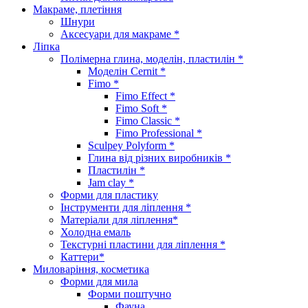
Макраме, плетіння
Шнури
Аксесуари для макраме *
Ліпка
Полімерна глина, моделін, пластилін *
Моделін Cernit *
Fimo *
Fimo Effect *
Fimo Soft *
Fimo Classic *
Fimo Professional *
Sculpey Polyform *
Глина від різних виробників *
Пластилін *
Jam clay *
Форми для пластику
Інструменти для ліплення *
Матеріали для ліплення*
Холодна емаль
Текстурні пластини для ліплення *
Каттери*
Миловаріння, косметика
Форми для мила
Форми поштучно
Фауна