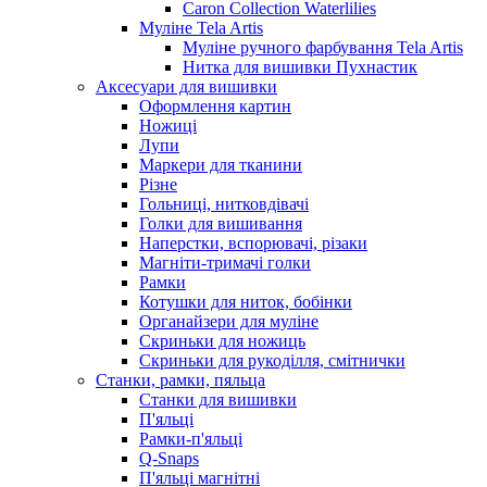
Caron Collection Waterlilies
Муліне Tela Artis
Муліне ручного фарбування Tela Artis
Нитка для вишивки Пухнастик
Аксесуари для вишивки
Оформлення картин
Ножиці
Лупи
Маркери для тканини
Різне
Гольниці, нитковдівачі
Голки для вишивання
Наперстки, вспорювачі, різаки
Магніти-тримачі голки
Рамки
Котушки для ниток, бобінки
Органайзери для муліне
Скриньки для ножиць
Скриньки для рукоділля, смітнички
Станки, рамки, пяльца
Станки для вишивки
П'яльці
Рамки-п'яльці
Q-Snaps
П'яльці магнітні