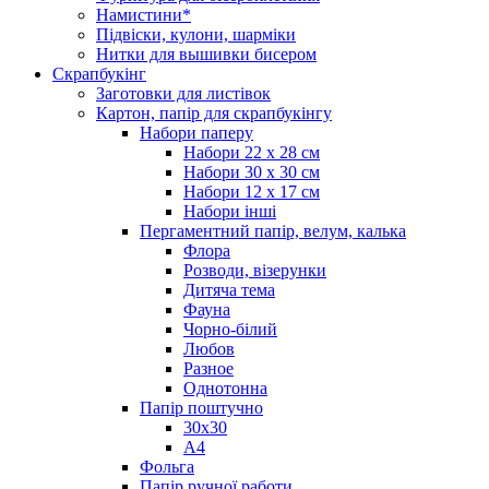
Намистини*
Підвіски, кулони, шарміки
Нитки для вышивки бисером
Скрапбукінг
Заготовки для листівок
Картон, папір для скрапбукінгу
Набори паперу
Набори 22 х 28 см
Набори 30 х 30 см
Набори 12 х 17 см
Набори інші
Пергаментний папір, велум, калька
Флора
Розводи, візерунки
Дитяча тема
Фауна
Чорно-білий
Любов
Разное
Однотонна
Папір поштучно
30х30
А4
Фольга
Папір ручної работи