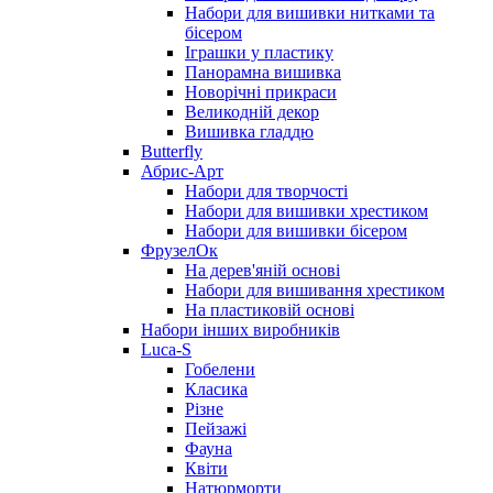
Набори для вишивки нитками та
бісером
Іграшки у пластику
Панорамна вишивка
Новорічні прикраси
Великодній декор
Вишивка гладдю
Butterfly
Абрис-Арт
Набори для творчості
Набори для вишивки хрестиком
Набори для вишивки бісером
ФрузелОк
На дерев'яній основі
Набори для вишивання хрестиком
На пластиковій основі
Набори інших виробників
Luca-S
Гобелени
Класика
Різне
Пейзажі
Фауна
Квіти
Натюрморти