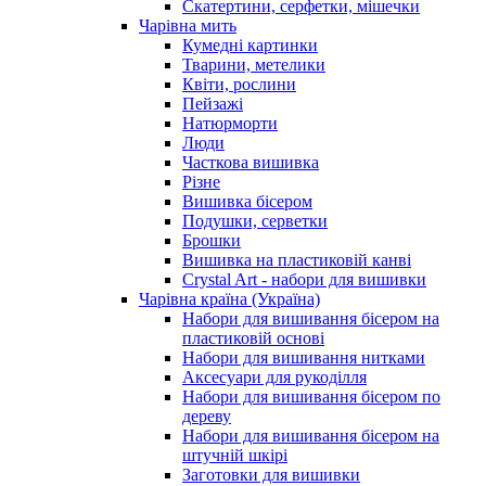
Скатертини, серфетки, мішечки
Чарiвна мить
Кумедні картинки
Тварини, метелики
Квіти, рослини
Пейзажі
Натюрморти
Люди
Часткова вишивка
Різне
Вишивка бісером
Подушки, серветки
Брошки
Вишивка на пластиковій канві
Crystal Art - набори для вишивки
Чарівна країна (Україна)
Набори для вишивання бісером на
пластиковій основі
Набори для вишивання нитками
Аксесуари для рукоділля
Набори для вишивання бісером по
дереву
Набори для вишивання бісером на
штучній шкірі
Заготовки для вишивки