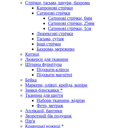
Стрічки, тасьма, шнури, бахрома
Капронові стрічки
Сатинові стрічки
Сатинові стрічки, 6мм
Сатинові стрічки, 25мм
Сатинові стрічки, 1см
Люрексові стрічки
Тасьма, сутаж
Інші стрічки
Бахрома, мереживо
Китиці
Люверси для тканини
Шторна фурнітура
Підхвати-кліпси
Підхвати магнітні
Бейка
Маркери, олівці, крейда, копіри
Замки-блискавки *
Тканина для шиття
Набори тканини, відрізи
Фетр, метраж
Аплікації, бантики
Зворотний бік подушок
Пір'я
Кравецькі ножиці *