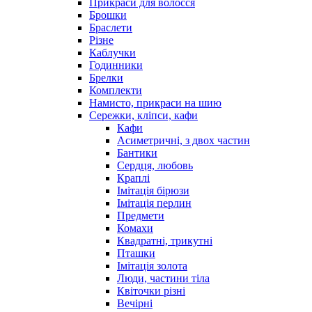
Прикраси для волосся
Брошки
Браслети
Різне
Каблучки
Годинники
Брелки
Комплекти
Намисто, прикраси на шию
Сережки, кліпси, кафи
Кафи
Асиметричні, з двох частин
Бантики
Сердця, любовь
Краплі
Імітація бірюзи
Імітація перлин
Предмети
Комахи
Квадратні, трикутні
Пташки
Імітація золота
Люди, частини тіла
Квіточки різні
Вечірні