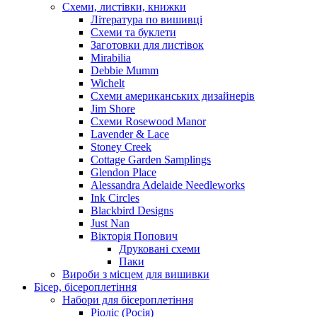
Схеми, листівки, книжки
Література по вишивці
Схеми та буклети
Заготовки для листівок
Mirabilia
Debbie Mumm
Wichelt
Схеми американських дизайнерів
Jim Shore
Cхеми Rosewood Manor
Lavender & Lace
Stoney Creek
Cottage Garden Samplings
Glendon Place
Alessandra Adelaide Needleworks
Ink Circles
Blackbird Designs
Just Nan
Вікторія Попович
Друковані схеми
Паки
Вироби з місцем для вишивки
Бісер, бісероплетіння
Набори для бісероплетіння
Ріоліс (Росія)