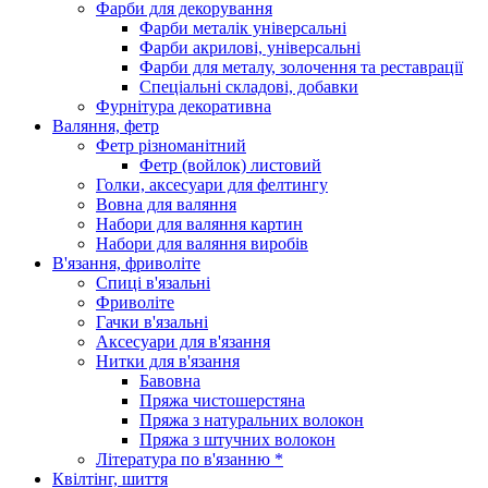
Фарби для декорування
Фарби металік універсальні
Фарби акрилові, універсальні
Фарби для металу, золочення та реставрації
Спеціальні складові, добавки
Фурнітура декоративна
Валяння, фетр
Фетр різноманітний
Фетр (войлок) листовий
Голки, аксесуари для фелтингу
Вовна для валяння
Набори для валяння картин
Набори для валяння виробів
В'язання, фриволіте
Спиці в'язальні
Фриволіте
Гачки в'язальні
Аксесуари для в'язання
Нитки для в'язання
Бавовна
Пряжа чистошерстяна
Пряжа з натуральних волокон
Пряжа з штучних волокон
Література по в'язанню *
Квілтінг, шиття