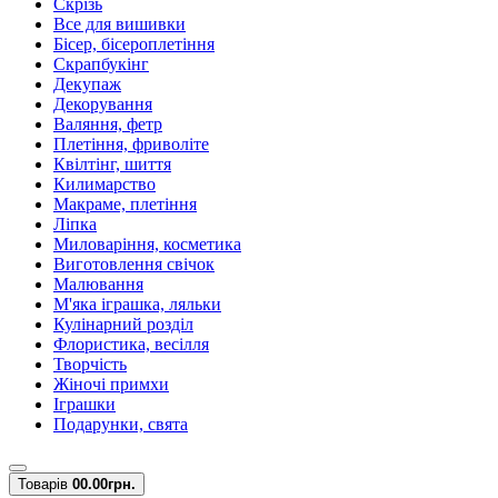
Скрізь
Все для вишивки
Бісер, бісероплетіння
Скрапбукінг
Декупаж
Декорування
Валяння, фетр
Плетіння, фриволіте
Квілтінг, шиття
Килимарство
Макраме, плетіння
Ліпка
Миловаріння, косметика
Виготовлення свічок
Малювання
М'яка іграшка, ляльки
Кулінарний розділ
Флористика, весілля
Творчість
Жіночі примхи
Іграшки
Подарунки, свята
Товарів
0
0.00грн.