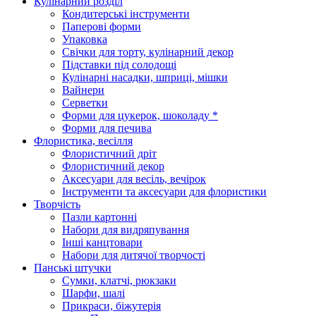
Кулінарний розділ
Кондитерські інструменти
Паперові форми
Упаковка
Свічки для торту, кулінарний декор
Підставки під солодощі
Кулінарні насадки, шприці, мішки
Вайнери
Серветки
Форми для цукерок, шоколаду *
Форми для печива
Флористика, весілля
Флористичний дріт
Флористичний декор
Аксесуари для весіль, вечірок
Інструменти та аксесуари для флористики
Творчість
Пазли картонні
Набори для видряпування
Інші канцтовари
Набори для дитячої творчості
Панські штучки
Сумки, клатчі, рюкзаки
Шарфи, шалі
Прикраси, біжутерія