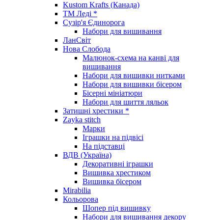
Kustom Krafts (Канада)
ТМ Леді *
Сузір'я Єдинорога
Набори для вишивання
ЛанСвіт
Нова Слобода
Малюнок-схема на канві для
вишивання
Набори для вишивки нитками
Набори для вишивки бісером
Бісерні мініатюри
Набори для шиття ляльок
Затишні хрестики *
Zayka stitch
Марки
Іграшки на підвісі
На підставці
ВДВ (Україна)
Декоративні іграшки
Вишивка хрестиком
Вишивка бісером
Mirabilia
Кольорова
Шопер під вишивку
Набори для вишивання декору