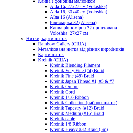
Канва з фоновим малюнком
Aida 16, 27х27 см (Voloshka)
Aida 16, 30х40 см (Voloshka)
Аїда 16 (Alisena)
Рівномірка 32 (Alisena)
Канва рівномірна 32 принтована
Voloshka, 27х27 см
Нитки, карти ниток
Rainbow Gallery (США)
Металізована нитка від різних виробників
Карти ниток
Kreinik (США)
Kreinik Blending Filament
Kreinik Very Fine (#4) Braid
Kreinik Fine (#8) Braid
Kreinik Japan Thread #1, #5 & #7
Kreinik Ombre
Kreinik Cord
Kreinik 1/16 Ribbon
Kreinik Collection (наборы ниток)
Kreinik Tapestry (#12) Braid
Kreinik Medium (#16) Braid
Kreinik cable
Kreinik 1/8 Ribbon
Kreinik Heavy #32 Braid (5m)