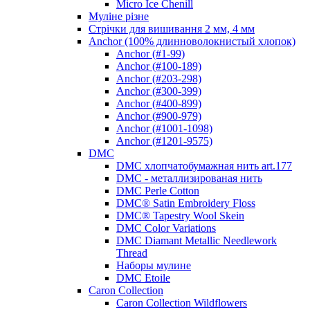
Micro Ice Chenill
Муліне різне
Стрічки для вишивання 2 мм, 4 мм
Anchor (100% длинноволокнистый хлопок)
Anchor (#1-99)
Anchor (#100-189)
Anchor (#203-298)
Anchor (#300-399)
Anchor (#400-899)
Anchor (#900-979)
Anchor (#1001-1098)
Anchor (#1201-9575)
DMC
DMC хлопчатобумажная нить art.177
DMC - металлизированая нить
DMC Perle Cotton
DMC® Satin Embroidery Floss
DMC® Tapestry Wool Skein
DMC Color Variations
DMC Diamant Metallic Needlework
Thread
Наборы мулине
DMC Etoile
Caron Collection
Caron Collection Wildflowers