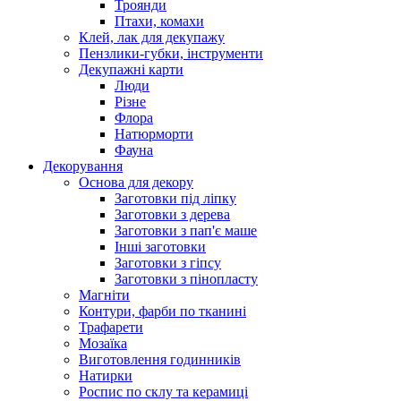
Троянди
Птахи, комахи
Клей, лак для декупажу
Пензлики-губки, інструменти
Декупажні карти
Люди
Різне
Флора
Натюрморти
Фауна
Декорування
Основа для декору
Заготовки під ліпку
Заготовки з дерева
Заготовки з пап'є маше
Інші заготовки
Заготовки з гіпсу
Заготовки з пінопласту
Магніти
Контури, фарби по тканині
Трафарети
Мозаїка
Виготовлення годинників
Натирки
Роспис по склу та керамиці