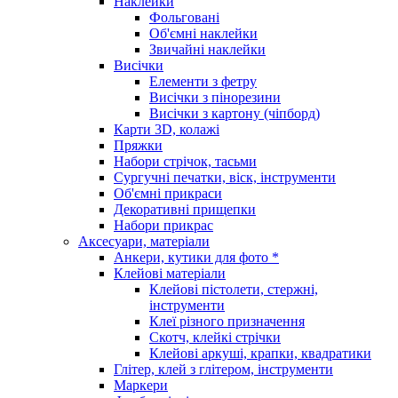
Наклейки
Фольговані
Об'ємні наклейки
Звичайні наклейки
Висічки
Елементи з фетру
Висічки з пінорезини
Висічки з картону (чіпборд)
Карти 3D, колажі
Пряжки
Набори стрічок, тасьми
Сургучні печатки, віск, інструменти
Об'ємні прикраси
Декоративні прищепки
Набори прикрас
Аксесуари, матеріали
Анкери, кутики для фото *
Клейові матеріали
Клейові пістолети, стержні,
інструменти
Клеї різного призначення
Скотч, клейкі стрічки
Клейові аркуші, крапки, квадратики
Глітер, клей з глітером, інструменти
Маркери