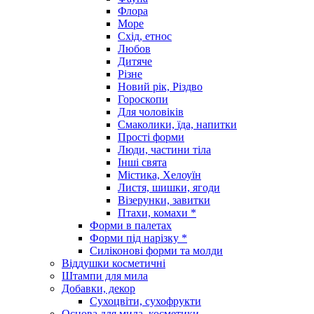
Флора
Море
Схід, етнос
Любов
Дитяче
Різне
Новий рік, Різдво
Гороскопи
Для чоловіків
Смаколики, їда, напитки
Прості форми
Люди, частини тіла
Інші свята
Містика, Хелоуїн
Листя, шишки, ягоди
Візерунки, завитки
Птахи, комахи *
Форми в палетах
Форми під нарізку *
Силіконові форми та молди
Віддушки косметичні
Штампи для мила
Добавки, декор
Сухоцвіти, сухофрукти
Основа для мила, косметики