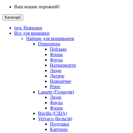
Ваш кошик порожній!
Категорії
new
Новинки
Все для вишивки
Набори для вишивання
Dimensions
Пейзажі
Флора
Фауна
Натюрморти
Люди
Дитяче
Новорічне
Різне
Lanarte (Голандія)
Люди
Фауна
Флора
Bucilla (США)
Vervaco (Бельгія)
Подушки
Картини