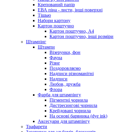
Крепований папір
ЕВА піна - листи, інші поверхні
Тішью
Набори картону
Картон поштучно
Картон поштучно, А4
Картон поштучно, інші розміри
Штампінг
Штампи
Візерунки, фон
Фауна
Різне
Поздоровляємо
Надписи різноманітні
Надписи
Любов, дружба
Флора
Фарба для штампінгу
Пігментні чорнила
Дистресингові чорнила
Крейдовані чорнила
На основі барвника (dye ink)
Аксесуари для штампінгу
Трафарети
Заготовки для альбомів, блокнотів