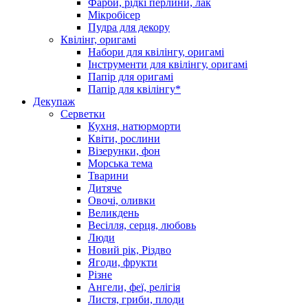
Фарби, рідкі перлини, лак
Мікробісер
Пудра для декору
Квілінг, оригамі
Набори для квілінгу, оригамі
Інструменти для квілінгу, оригамі
Папір для оригамі
Папір для квілінгу*
Декупаж
Серветки
Кухня, натюрморти
Квіти, рослини
Візерунки, фон
Морська тема
Тварини
Дитяче
Овочі, оливки
Великдень
Весілля, серця, любовь
Люди
Новий рік, Різдво
Ягоди, фрукти
Різне
Ангели, феї, релігія
Листя, гриби, плоди