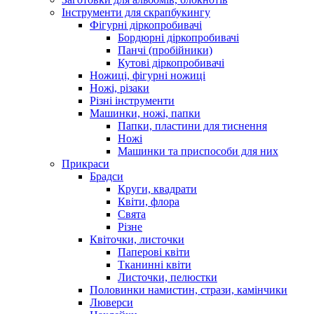
Інструменти для скрапбукингу
Фігурні діркопробивачі
Бордюрні діркопробивачі
Панчі (пробійники)
Кутові діркопробивачі
Ножиці, фігурні ножиці
Ножі, різаки
Різні інструменти
Машинки, ножі, папки
Папки, пластини для тиснення
Ножі
Машинки та приспособи для них
Прикраси
Брадси
Круги, квадрати
Квіти, флора
Свята
Різне
Квіточки, листочки
Паперові квіти
Тканинні квіти
Листочки, пелюстки
Половинки намистин, стрази, камінчики
Люверси