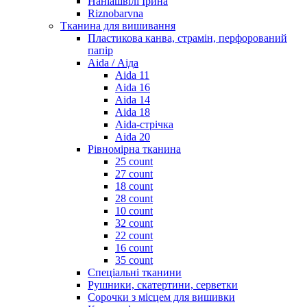
Наніашвілі Ірина
Riznobarvna
Тканина для вишивання
Пластикова канва, страмін, перфорований
папір
Aida / Аіда
Aida 11
Aida 16
Aida 14
Aida 18
Aida-стрічка
Aida 20
Рівномірна тканина
25 count
27 count
18 count
28 count
10 count
32 count
22 count
16 count
35 count
Спеціальні тканини
Рушники, скатертини, серветки
Сорочки з місцем для вишивки