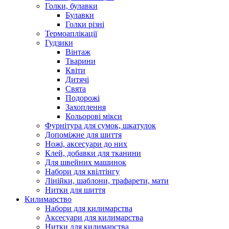
Голки, булавки
Булавки
Голки різні
Термоаплікації
Гудзики
Вінтаж
Тварини
Квіти
Дитячі
Свята
Подорожі
Захоплення
Кольорові мікси
Фурнітура для сумок, шкатулок
Допоміжне для шиття
Ножі, аксесуари до них
Клей, добавки для тканини
Для швейних машинок
Набори для квілтінгу
Лінійки, шаблони, трафарети, мати
Нитки для шиття
Килимарство
Набори для килимарства
Аксесуари для килимарства
Нитки для килимарства