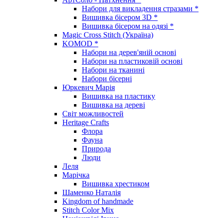
Набори для викладення стразами *
Вишивка бісером 3D *
Вишивка бісером на одязі *
Magic Cross Stitch (Україна)
KOMOD *
Набори на дерев'яній основі
Набори на пластиковій основі
Набори на тканині
Набори бісерні
Юркевич Марія
Вишивка на пластику
Вишивка на дереві
Світ можливостей
Heritage Crafts
Флора
Фауна
Природа
Люди
Леля
Марічка
Вишивка хрестиком
Шаменко Наталія
Kingdom of handmade
Stitch Color Mix