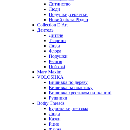
Дитинство
Люди
Подушки, серветки
Новий рік та Різдво
Collection D'Art
Дантель
Дитяче
Тварини
Люди
Флора
Подушки
Релігія
Пейзажі
Mary Maxim
VOLOSHKA
Вишивка по дереву
Вишивка на пластику
Вишивка хрестиком на тканині
Рушники
Bothy Threads
Будиночки, пейзажі
Люди
Казки
Різне
Фауна