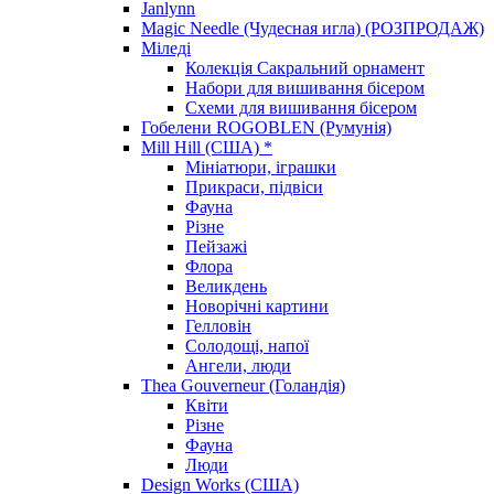
Janlynn
Magic Needle (Чудесная игла) (РОЗПРОДАЖ)
Міледі
Колекція Сакральний орнамент
Набори для вишивання бісером
Схеми для вишивання бісером
Гобелени ROGOBLEN (Румунія)
Mill Hill (США) *
Мініатюри, іграшки
Прикраси, підвіси
Фауна
Різне
Пейзажі
Флора
Великдень
Новорічні картини
Гелловін
Солодощі, напої
Ангели, люди
Thea Gouverneur (Голандія)
Квіти
Різне
Фауна
Люди
Design Works (США)