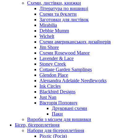
Схеми, листівки, книжки
Література по вишивці
Схеми та буклети
Заготовки для листівок
Mirabilia
Debbie Mumm
Wichelt
Схеми американських дизайнерів
Jim Shore
Cхеми Rosewood Manor
Lavender & Lace
Stoney Creek
Cottage Garden Samplings
Glendon Place
Alessandra Adelaide Needleworks
Ink Circles
Blackbird Designs
Just Nan
Вікторія Попович
Друковані схеми
Паки
Вироби з місцем для вишивки
Бісер, бісероплетіння
Набори для бісероплетіння
Ріоліс (Росія)