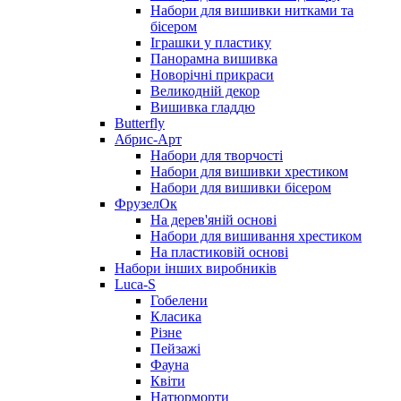
Набори для вишивки нитками та
бісером
Іграшки у пластику
Панорамна вишивка
Новорічні прикраси
Великодній декор
Вишивка гладдю
Butterfly
Абрис-Арт
Набори для творчості
Набори для вишивки хрестиком
Набори для вишивки бісером
ФрузелОк
На дерев'яній основі
Набори для вишивання хрестиком
На пластиковій основі
Набори інших виробників
Luca-S
Гобелени
Класика
Різне
Пейзажі
Фауна
Квіти
Натюрморти