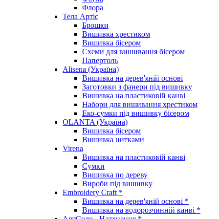
Флора
Тела Артіс
Брошки
Вишивка хрестиком
Вишивка бісером
Схеми для вишивання бісером
Папертоль
Alisena (Україна)
Вишивка на дерев'яній основі
Заготовки з фанери під вишивку
Вишивка на пластиковій канві
Набори для вишивання хрестиком
Еко-сумки під вишивку бісером
OLANTA (Україна)
Вишивка бісером
Вишивка нитками
Virena
Вишивка на пластиковій канві
Сумки
Вишивка по дереву
Вироби під вишивку
Embroidery Craft *
Вишивка на дерев'яній основі *
Вишивка на водорозчинній канві *
АртСоло - Натхнення *