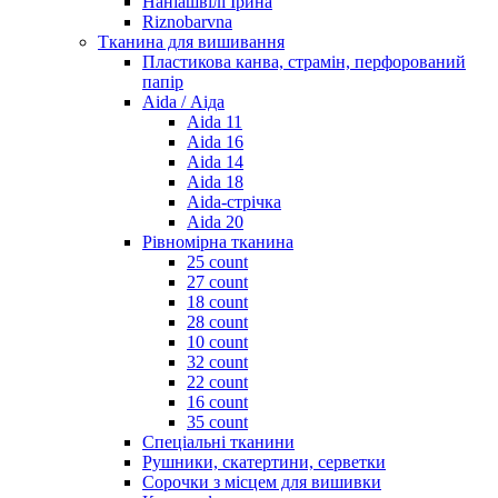
Наніашвілі Ірина
Riznobarvna
Тканина для вишивання
Пластикова канва, страмін, перфорований
папір
Aida / Аіда
Aida 11
Aida 16
Aida 14
Aida 18
Aida-стрічка
Aida 20
Рівномірна тканина
25 count
27 count
18 count
28 count
10 count
32 count
22 count
16 count
35 count
Спеціальні тканини
Рушники, скатертини, серветки
Сорочки з місцем для вишивки