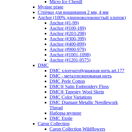
Micro Ice Chenill
Муліне різне
Стрічки для вишивання 2 мм, 4 мм
Anchor (100% длинноволокнистый хлопок)
Anchor (#1-99)
Anchor (#100-189)
Anchor (#203-298)
Anchor (#300-399)
Anchor (#400-899)
Anchor (#900-979)
Anchor (#1001-1098)
Anchor (#1201-9575)
DMC
DMC хлопчатобумажная нить art.177
DMC - металлизированая нить
DMC Perle Cotton
DMC® Satin Embroidery Floss
DMC® Tapestry Wool Skein
DMC Color Variations
DMC Diamant Metallic Needlework
Thread
Наборы мулине
DMC Etoile
Caron Collection
Caron Collection Wildflowers