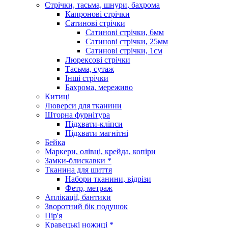
Стрічки, тасьма, шнури, бахрома
Капронові стрічки
Сатинові стрічки
Сатинові стрічки, 6мм
Сатинові стрічки, 25мм
Сатинові стрічки, 1см
Люрексові стрічки
Тасьма, сутаж
Інші стрічки
Бахрома, мереживо
Китиці
Люверси для тканини
Шторна фурнітура
Підхвати-кліпси
Підхвати магнітні
Бейка
Маркери, олівці, крейда, копіри
Замки-блискавки *
Тканина для шиття
Набори тканини, відрізи
Фетр, метраж
Аплікації, бантики
Зворотний бік подушок
Пір'я
Кравецькі ножиці *