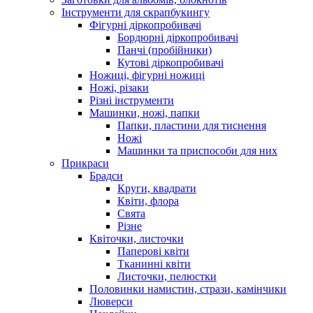
Інструменти для скрапбукингу
Фігурні діркопробивачі
Бордюрні діркопробивачі
Панчі (пробійники)
Кутові діркопробивачі
Ножиці, фігурні ножиці
Ножі, різаки
Різні інструменти
Машинки, ножі, папки
Папки, пластини для тиснення
Ножі
Машинки та приспособи для них
Прикраси
Брадси
Круги, квадрати
Квіти, флора
Свята
Різне
Квіточки, листочки
Паперові квіти
Тканинні квіти
Листочки, пелюстки
Половинки намистин, стрази, камінчики
Люверси