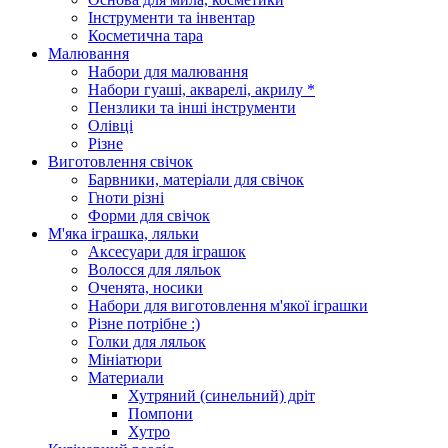
Інструменти та інвентар
Косметична тара
Малювання
Набори для малювання
Набори гуаші, акварелі, акрилу *
Пензлики та інші інструменти
Олівці
Різне
Виготовлення свічок
Барвники, матеріали для свічок
Гноти різні
Форми для свічок
М'яка іграшка, ляльки
Аксесуари для іграшок
Волосся для ляльок
Оченята, носики
Набори для виготовлення м'якої іграшки
Різне потрібне :)
Голки для ляльок
Мініатюри
Материали
Хутряний (синельний) дріт
Помпони
Хутро