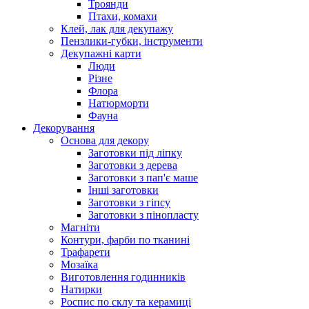
Троянди
Птахи, комахи
Клей, лак для декупажу
Пензлики-губки, інструменти
Декупажні карти
Люди
Різне
Флора
Натюрморти
Фауна
Декорування
Основа для декору
Заготовки під ліпку
Заготовки з дерева
Заготовки з пап'є маше
Інші заготовки
Заготовки з гіпсу
Заготовки з пінопласту
Магніти
Контури, фарби по тканині
Трафарети
Мозаїка
Виготовлення годинників
Натирки
Роспис по склу та керамиці