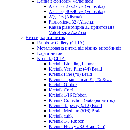
Канва з фоновим малюнком
Aida 16, 27х27 см (Voloshka)
Aida 16, 30х40 см (Voloshka)
Аїда 16 (Alisena)
Рівномірка 32 (Alisena)
Канва рівномірна 32 принтована
Voloshka, 27х27 см
Нитки, карти ниток
Rainbow Gallery (США)
Металізована нитка від різних виробників
Карти ниток
Kreinik (США)
Kreinik Blending Filament
Kreinik Very Fine (#4) Braid
Kreinik Fine (#8) Braid
Kreinik Japan Thread #1, #5 & #7
Kreinik Ombre
Kreinik Cord
Kreinik 1/16 Ribbon
Kreinik Collection (наборы ниток)
Kreinik Tapestry (#12) Braid
Kreinik Medium (#16) Braid
Kreinik cable
Kreinik 1/8 Ribbon
Kreinik Heavy #32 Braid (5m)