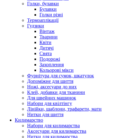
Голки, булавки
Булавки
Голки різні
Термоаплікації
Гудзики
Вінтаж
Тварини
Квіти
Дитячі
Свята
Подорожі
Захоплення
Кольорові мікси
Фурнітура для сумок, шкатулок
Допоміжне для шиття
Ножі, аксесуари до них
Клей, добавки для тканини
Для швейних машинок
Набори для квілтінгу
Лінійки, шаблони, трафарети, мати
Нитки для шиття
Килимарство
Набори для килимарства
Аксесуари для килимарства
Нитки для килимарства