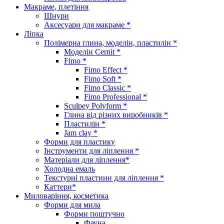
Макраме, плетіння
Шнури
Аксесуари для макраме *
Ліпка
Полімерна глина, моделін, пластилін *
Моделін Cernit *
Fimo *
Fimo Effect *
Fimo Soft *
Fimo Classic *
Fimo Professional *
Sculpey Polyform *
Глина від різних виробників *
Пластилін *
Jam clay *
Форми для пластику
Інструменти для ліплення *
Матеріали для ліплення*
Холодна емаль
Текстурні пластини для ліплення *
Каттери*
Миловаріння, косметика
Форми для мила
Форми поштучно
Фауна