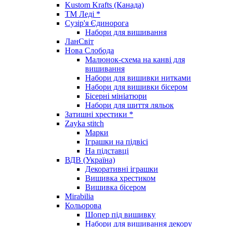
Kustom Krafts (Канада)
ТМ Леді *
Сузір'я Єдинорога
Набори для вишивання
ЛанСвіт
Нова Слобода
Малюнок-схема на канві для
вишивання
Набори для вишивки нитками
Набори для вишивки бісером
Бісерні мініатюри
Набори для шиття ляльок
Затишні хрестики *
Zayka stitch
Марки
Іграшки на підвісі
На підставці
ВДВ (Україна)
Декоративні іграшки
Вишивка хрестиком
Вишивка бісером
Mirabilia
Кольорова
Шопер під вишивку
Набори для вишивання декору