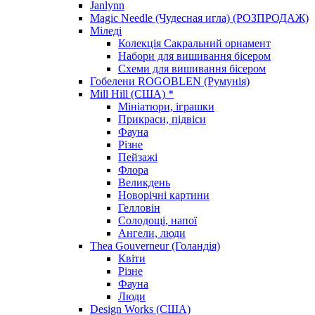
Janlynn
Magic Needle (Чудесная игла) (РОЗПРОДАЖ)
Міледі
Колекція Сакральний орнамент
Набори для вишивання бісером
Схеми для вишивання бісером
Гобелени ROGOBLEN (Румунія)
Mill Hill (США) *
Мініатюри, іграшки
Прикраси, підвіси
Фауна
Різне
Пейзажі
Флора
Великдень
Новорічні картини
Гелловін
Солодощі, напої
Ангели, люди
Thea Gouverneur (Голандія)
Квіти
Різне
Фауна
Люди
Design Works (США)