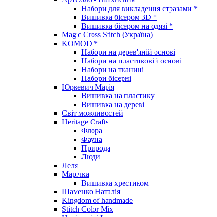
Набори для викладення стразами *
Вишивка бісером 3D *
Вишивка бісером на одязі *
Magic Cross Stitch (Україна)
KOMOD *
Набори на дерев'яній основі
Набори на пластиковій основі
Набори на тканині
Набори бісерні
Юркевич Марія
Вишивка на пластику
Вишивка на дереві
Світ можливостей
Heritage Crafts
Флора
Фауна
Природа
Люди
Леля
Марічка
Вишивка хрестиком
Шаменко Наталія
Kingdom of handmade
Stitch Color Mix