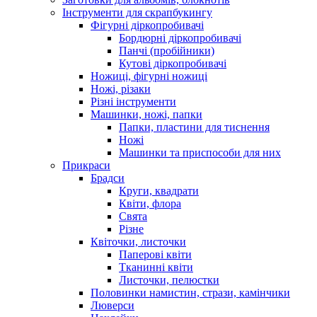
Інструменти для скрапбукингу
Фігурні діркопробивачі
Бордюрні діркопробивачі
Панчі (пробійники)
Кутові діркопробивачі
Ножиці, фігурні ножиці
Ножі, різаки
Різні інструменти
Машинки, ножі, папки
Папки, пластини для тиснення
Ножі
Машинки та приспособи для них
Прикраси
Брадси
Круги, квадрати
Квіти, флора
Свята
Різне
Квіточки, листочки
Паперові квіти
Тканинні квіти
Листочки, пелюстки
Половинки намистин, стрази, камінчики
Люверси