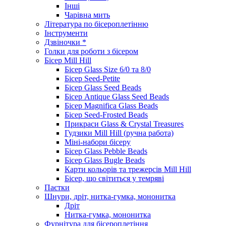
Інші
Чарівна мить
Література по бісероплетінню
Інструменти
Дзвіночки *
Голки для роботи з бісером
Бісер Mill Hill
Бісер Glass Size 6/0 та 8/0
Бісер Seed-Petite
Бісер Glass Seed Beads
Бісер Antique Glass Seed Beads
Бісер Magnifica Glass Beads
Бісер Seed-Frosted Beads
Прикраси Glass & Crystal Treasures
Гудзики Mill Hill (ручна работа)
Міні-набори бісеру
Бісер Glass Pebble Beads
Бісер Glass Bugle Beads
Карти кольорів та трежерсів Mill Hill
Бісер, що світиться у темряві
Паєтки
Шнури, дріт, нитка-гумка, мононитка
Дріт
Нитка-гумка, мононитка
Фурнітура для бісероплетіння