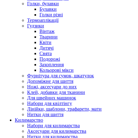
Голки, булавки
Булавки
Голки різні
Термоаплікації
Гудзики
Вінтаж
Тварини
Квіти
Дитячі
Свята
Подорожі
Захоплення
Кольорові мікси
Фурнітура для сумок, шкатулок
Допоміжне для шиття
Ножі, аксесуари до них
Клей, добавки для тканини
Для швейних машинок
Набори для квілтінгу
Лінійки, шаблони, трафарети, мати
Нитки для шиття
Килимарство
Набори для килимарства
Аксесуари для килимарства
Нитки для килимарства