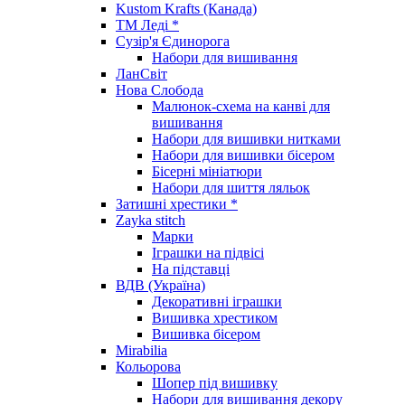
Kustom Krafts (Канада)
ТМ Леді *
Сузір'я Єдинорога
Набори для вишивання
ЛанСвіт
Нова Слобода
Малюнок-схема на канві для
вишивання
Набори для вишивки нитками
Набори для вишивки бісером
Бісерні мініатюри
Набори для шиття ляльок
Затишні хрестики *
Zayka stitch
Марки
Іграшки на підвісі
На підставці
ВДВ (Україна)
Декоративні іграшки
Вишивка хрестиком
Вишивка бісером
Mirabilia
Кольорова
Шопер під вишивку
Набори для вишивання декору