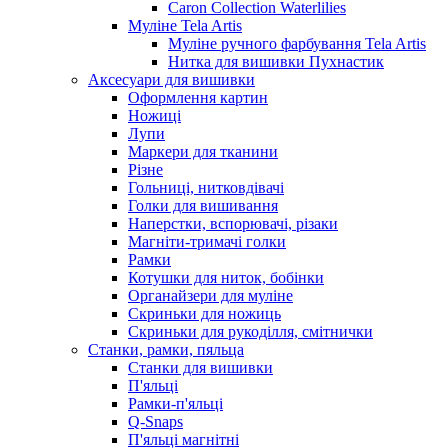
Caron Collection Waterlilies
Муліне Tela Artis
Муліне ручного фарбування Tela Artis
Нитка для вишивки Пухнастик
Аксесуари для вишивки
Оформлення картин
Ножиці
Лупи
Маркери для тканини
Різне
Гольниці, нитковдівачі
Голки для вишивання
Наперстки, вспорювачі, різаки
Магніти-тримачі голки
Рамки
Котушки для ниток, бобінки
Органайзери для муліне
Скриньки для ножиць
Скриньки для рукоділля, смітнички
Станки, рамки, пяльца
Станки для вишивки
П'яльці
Рамки-п'яльці
Q-Snaps
П'яльці магнітні