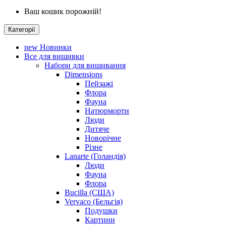
Ваш кошик порожній!
Категорії
new
Новинки
Все для вишивки
Набори для вишивання
Dimensions
Пейзажі
Флора
Фауна
Натюрморти
Люди
Дитяче
Новорічне
Різне
Lanarte (Голандія)
Люди
Фауна
Флора
Bucilla (США)
Vervaco (Бельгія)
Подушки
Картини