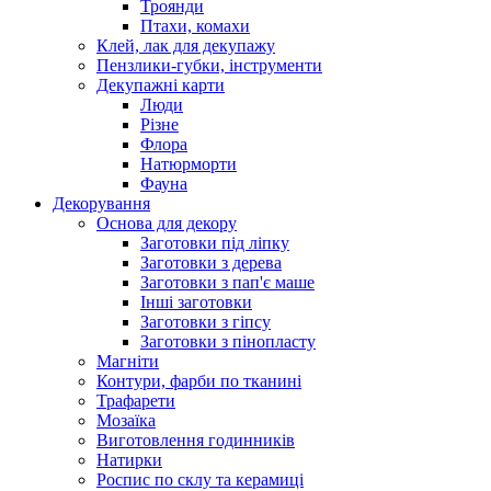
Троянди
Птахи, комахи
Клей, лак для декупажу
Пензлики-губки, інструменти
Декупажні карти
Люди
Різне
Флора
Натюрморти
Фауна
Декорування
Основа для декору
Заготовки під ліпку
Заготовки з дерева
Заготовки з пап'є маше
Інші заготовки
Заготовки з гіпсу
Заготовки з пінопласту
Магніти
Контури, фарби по тканині
Трафарети
Мозаїка
Виготовлення годинників
Натирки
Роспис по склу та керамиці