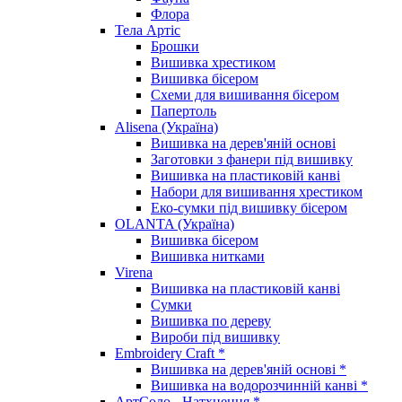
Флора
Тела Артіс
Брошки
Вишивка хрестиком
Вишивка бісером
Схеми для вишивання бісером
Папертоль
Alisena (Україна)
Вишивка на дерев'яній основі
Заготовки з фанери під вишивку
Вишивка на пластиковій канві
Набори для вишивання хрестиком
Еко-сумки під вишивку бісером
OLANTA (Україна)
Вишивка бісером
Вишивка нитками
Virena
Вишивка на пластиковій канві
Сумки
Вишивка по дереву
Вироби під вишивку
Embroidery Craft *
Вишивка на дерев'яній основі *
Вишивка на водорозчинній канві *
АртСоло - Натхнення *