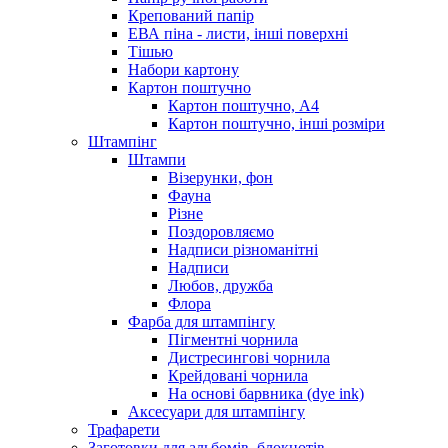
Крепований папір
ЕВА піна - листи, інші поверхні
Тішью
Набори картону
Картон поштучно
Картон поштучно, А4
Картон поштучно, інші розміри
Штампінг
Штампи
Візерунки, фон
Фауна
Різне
Поздоровляємо
Надписи різноманітні
Надписи
Любов, дружба
Флора
Фарба для штампінгу
Пігментні чорнила
Дистресингові чорнила
Крейдовані чорнила
На основі барвника (dye ink)
Аксесуари для штампінгу
Трафарети
Заготовки для альбомів, блокнотів