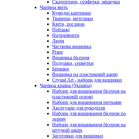
Скатертини, серфетки, мішечки
Чарiвна мить
Кумедні картинки
Тварини, метелики
Квіти, рослини
Пейзажі
Натюрморти
Люди
Часткова вишивка
Різне
Вишивка бісером
Подушки, серветки
Брошки
Вишивка на пластиковій канві
Crystal Art - набори для вишивки
Чарівна країна (Україна)
Набори для вишивання бісером на
пластиковій основі
Набори для вишивання нитками
Аксесуари для рукоділля
Набори для вишивання бісером по
дереву
Набори для вишивання бісером на
штучній шкірі
Заготовки для вишивки