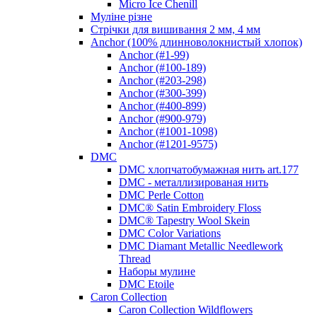
Micro Ice Chenill
Муліне різне
Стрічки для вишивання 2 мм, 4 мм
Anchor (100% длинноволокнистый хлопок)
Anchor (#1-99)
Anchor (#100-189)
Anchor (#203-298)
Anchor (#300-399)
Anchor (#400-899)
Anchor (#900-979)
Anchor (#1001-1098)
Anchor (#1201-9575)
DMC
DMC хлопчатобумажная нить art.177
DMC - металлизированая нить
DMC Perle Cotton
DMC® Satin Embroidery Floss
DMC® Tapestry Wool Skein
DMC Color Variations
DMC Diamant Metallic Needlework
Thread
Наборы мулине
DMC Etoile
Caron Collection
Caron Collection Wildflowers