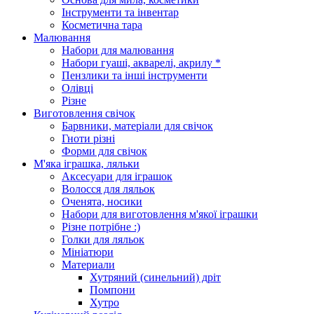
Інструменти та інвентар
Косметична тара
Малювання
Набори для малювання
Набори гуаші, акварелі, акрилу *
Пензлики та інші інструменти
Олівці
Різне
Виготовлення свічок
Барвники, матеріали для свічок
Гноти різні
Форми для свічок
М'яка іграшка, ляльки
Аксесуари для іграшок
Волосся для ляльок
Оченята, носики
Набори для виготовлення м'якої іграшки
Різне потрібне :)
Голки для ляльок
Мініатюри
Материали
Хутряний (синельний) дріт
Помпони
Хутро