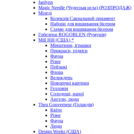
Janlynn
Magic Needle (Чудесная игла) (РОЗПРОДАЖ)
Міледі
Колекція Сакральний орнамент
Набори для вишивання бісером
Схеми для вишивання бісером
Гобелени ROGOBLEN (Румунія)
Mill Hill (США) *
Мініатюри, іграшки
Прикраси, підвіси
Фауна
Різне
Пейзажі
Флора
Великдень
Новорічні картини
Гелловін
Солодощі, напої
Ангели, люди
Thea Gouverneur (Голандія)
Квіти
Різне
Фауна
Люди
Design Works (США)