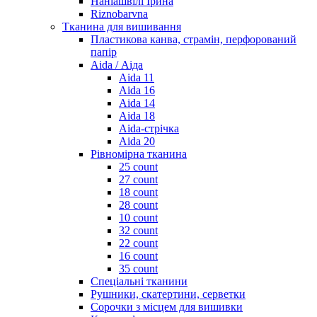
Наніашвілі Ірина
Riznobarvna
Тканина для вишивання
Пластикова канва, страмін, перфорований
папір
Aida / Аіда
Aida 11
Aida 16
Aida 14
Aida 18
Aida-стрічка
Aida 20
Рівномірна тканина
25 count
27 count
18 count
28 count
10 count
32 count
22 count
16 count
35 count
Спеціальні тканини
Рушники, скатертини, серветки
Сорочки з місцем для вишивки