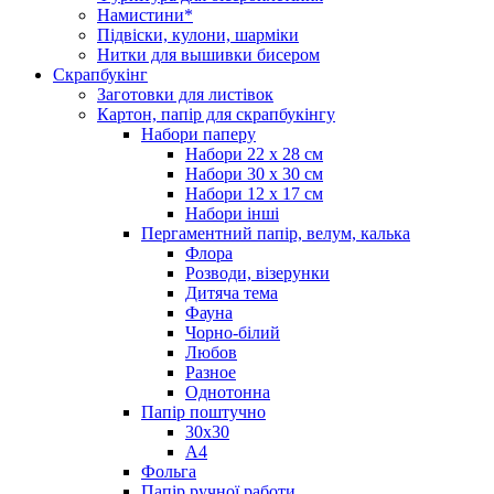
Намистини*
Підвіски, кулони, шарміки
Нитки для вышивки бисером
Скрапбукінг
Заготовки для листівок
Картон, папір для скрапбукінгу
Набори паперу
Набори 22 х 28 см
Набори 30 х 30 см
Набори 12 х 17 см
Набори інші
Пергаментний папір, велум, калька
Флора
Розводи, візерунки
Дитяча тема
Фауна
Чорно-білий
Любов
Разное
Однотонна
Папір поштучно
30х30
А4
Фольга
Папір ручної работи