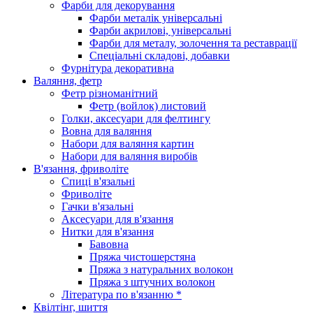
Фарби для декорування
Фарби металік універсальні
Фарби акрилові, універсальні
Фарби для металу, золочення та реставрації
Спеціальні складові, добавки
Фурнітура декоративна
Валяння, фетр
Фетр різноманітний
Фетр (войлок) листовий
Голки, аксесуари для фелтингу
Вовна для валяння
Набори для валяння картин
Набори для валяння виробів
В'язання, фриволіте
Спиці в'язальні
Фриволіте
Гачки в'язальні
Аксесуари для в'язання
Нитки для в'язання
Бавовна
Пряжа чистошерстяна
Пряжа з натуральних волокон
Пряжа з штучних волокон
Література по в'язанню *
Квілтінг, шиття