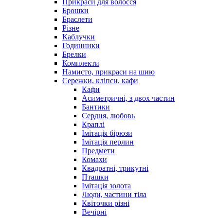
Прикраси для волосся
Брошки
Браслети
Різне
Каблучки
Годинники
Брелки
Комплекти
Намисто, прикраси на шию
Сережки, кліпси, кафи
Кафи
Асиметричні, з двох частин
Бантики
Сердця, любовь
Краплі
Імітація бірюзи
Імітація перлин
Предмети
Комахи
Квадратні, трикутні
Пташки
Імітація золота
Люди, частини тіла
Квіточки різні
Вечірні