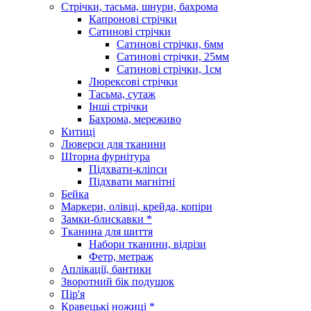
Стрічки, тасьма, шнури, бахрома
Капронові стрічки
Сатинові стрічки
Сатинові стрічки, 6мм
Сатинові стрічки, 25мм
Сатинові стрічки, 1см
Люрексові стрічки
Тасьма, сутаж
Інші стрічки
Бахрома, мереживо
Китиці
Люверси для тканини
Шторна фурнітура
Підхвати-кліпси
Підхвати магнітні
Бейка
Маркери, олівці, крейда, копіри
Замки-блискавки *
Тканина для шиття
Набори тканини, відрізи
Фетр, метраж
Аплікації, бантики
Зворотний бік подушок
Пір'я
Кравецькі ножиці *