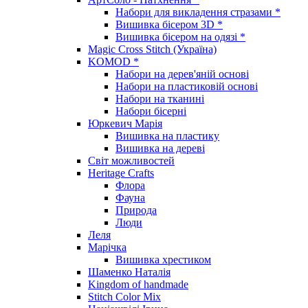
Набори для викладення стразами *
Вишивка бісером 3D *
Вишивка бісером на одязі *
Magic Cross Stitch (Україна)
KOMOD *
Набори на дерев'яній основі
Набори на пластиковій основі
Набори на тканині
Набори бісерні
Юркевич Марія
Вишивка на пластику
Вишивка на дереві
Світ можливостей
Heritage Crafts
Флора
Фауна
Природа
Люди
Леля
Марічка
Вишивка хрестиком
Шаменко Наталія
Kingdom of handmade
Stitch Color Mix