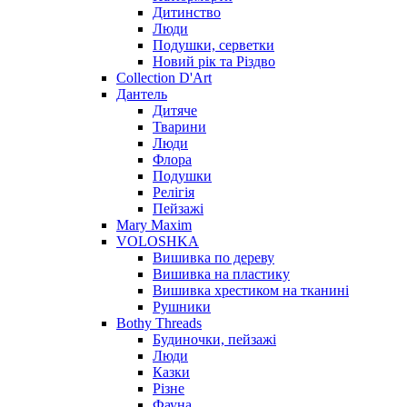
Дитинство
Люди
Подушки, серветки
Новий рік та Різдво
Collection D'Art
Дантель
Дитяче
Тварини
Люди
Флора
Подушки
Релігія
Пейзажі
Mary Maxim
VOLOSHKA
Вишивка по дереву
Вишивка на пластику
Вишивка хрестиком на тканині
Рушники
Bothy Threads
Будиночки, пейзажі
Люди
Казки
Різне
Фауна