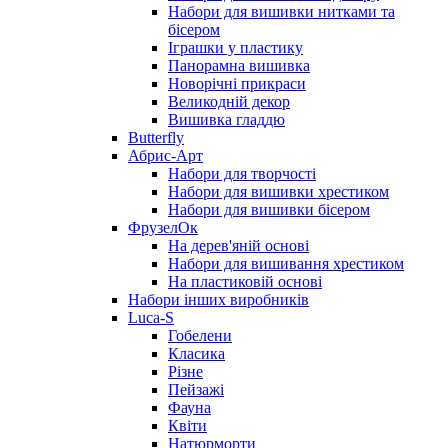
Набори для вишивки нитками та
бісером
Іграшки у пластику
Панорамна вишивка
Новорічні прикраси
Великодній декор
Вишивка гладдю
Butterfly
Абрис-Арт
Набори для творчості
Набори для вишивки хрестиком
Набори для вишивки бісером
ФрузелОк
На дерев'яній основі
Набори для вишивання хрестиком
На пластиковій основі
Набори інших виробників
Luca-S
Гобелени
Класика
Різне
Пейзажі
Фауна
Квіти
Натюрморти