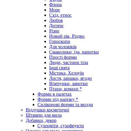
Флора
Море
Схід, етнос
Любов
Дитяче
Різне
Новий рік, Різдво
Гороскопи
Для чоловіків
Смаколики, їда, напитки
Прості форми
Люди, частини тіла
Інші свята
Містика, Хелоуїн
Листя, шишки, ягоди
Візерунки, завитки
Птахи, комахи *
Форми в палетах
Форми під нарізку *
Силіконові форми та молди
Віддушки косметичні
Штампи для мила
Добавки, декор
Сухоцвіти, сухофрукти
Основа для мила, косметики