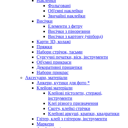
Наклейки
Фольговані
Об'ємні наклейки
Звичайні наклейки
Висічки
Елементи з фетру
Висічки з пінорезини
Висічки з картону (чіпборд)
Карти 3D, колажі
Пряжки
Набори стрічок, тасьми
Сургучні печатки, віск, інструменти
Об'ємні прикраси
Декоративні прищепки
Набори прикрас
Аксесуари, матеріали
Анкери, кутики для фото *
Клейові матеріали
Клейові пістолети, стержні,
інструменти
Клеї різного призначення
Скотч, клейкі стрічки
Клейові аркуші, крапки, квадратики
Глітер, клей з глітером, інструменти
Маркери