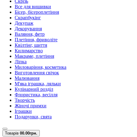
Скрізь
Все для вишивки
Бісер, бісероплетіння
Скрапбукінг
Декупаж
Декорування
Валяння, фетр
Плетіння, фриволіте
Квілтінг, шиття
Килимарство
Макраме, плетіння
Ліпка
Миловаріння, косметика
Виготовлення свічок
Малювання
М'яка іграшка, ляльки
Кулінарний розділ
Флористика, весілля
Творчість
Жіночі примхи
Іграшки
Подарунки, свята
Товарів
0
0.00грн.