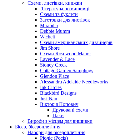
Схеми, листівки, книжки
Література по вишивці
Схеми та буклети
Заготовки для листівок
Mirabilia
Debbie Mumm
Wichelt
Схеми американських дизайнерів
Jim Shore
Cхеми Rosewood Manor
Lavender & Lace
Stoney Creek
Cottage Garden Samplings
Glendon Place
Alessandra Adelaide Needleworks
Ink Circles
Blackbird Designs
Just Nan
Вікторія Попович
Друковані схеми
Паки
Вироби з місцем для вишивки
Бісер, бісероплетіння
Набори для бісероплетіння
Ріоліс (Росія)