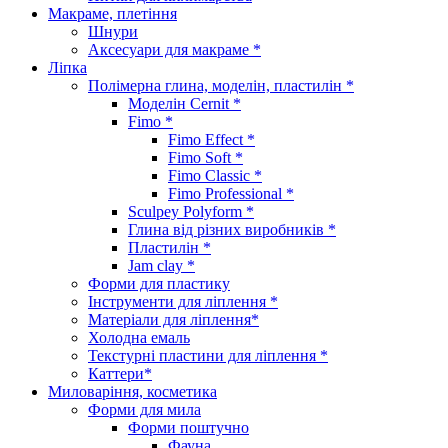
Макраме, плетіння
Шнури
Аксесуари для макраме *
Ліпка
Полімерна глина, моделін, пластилін *
Моделін Cernit *
Fimo *
Fimo Effect *
Fimo Soft *
Fimo Classic *
Fimo Professional *
Sculpey Polyform *
Глина від різних виробників *
Пластилін *
Jam clay *
Форми для пластику
Інструменти для ліплення *
Матеріали для ліплення*
Холодна емаль
Текстурні пластини для ліплення *
Каттери*
Миловаріння, косметика
Форми для мила
Форми поштучно
Фауна