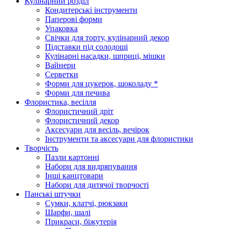
Кулінарний розділ
Кондитерські інструменти
Паперові форми
Упаковка
Свічки для торту, кулінарний декор
Підставки під солодощі
Кулінарні насадки, шприці, мішки
Вайнери
Серветки
Форми для цукерок, шоколаду *
Форми для печива
Флористика, весілля
Флористичний дріт
Флористичний декор
Аксесуари для весіль, вечірок
Інструменти та аксесуари для флористики
Творчість
Пазли картонні
Набори для видряпування
Інші канцтовари
Набори для дитячої творчості
Панські штучки
Сумки, клатчі, рюкзаки
Шарфи, шалі
Прикраси, біжутерія