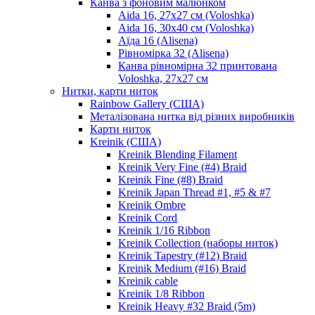
Канва з фоновим малюнком
Aida 16, 27х27 см (Voloshka)
Aida 16, 30х40 см (Voloshka)
Аїда 16 (Alisena)
Рівномірка 32 (Alisena)
Канва рівномірна 32 принтована
Voloshka, 27х27 см
Нитки, карти ниток
Rainbow Gallery (США)
Металізована нитка від різних виробників
Карти ниток
Kreinik (США)
Kreinik Blending Filament
Kreinik Very Fine (#4) Braid
Kreinik Fine (#8) Braid
Kreinik Japan Thread #1, #5 & #7
Kreinik Ombre
Kreinik Cord
Kreinik 1/16 Ribbon
Kreinik Collection (наборы ниток)
Kreinik Tapestry (#12) Braid
Kreinik Medium (#16) Braid
Kreinik cable
Kreinik 1/8 Ribbon
Kreinik Heavy #32 Braid (5m)