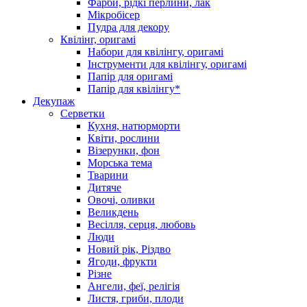
Фарби, рідкі перлини, лак
Мікробісер
Пудра для декору
Квілінг, оригамі
Набори для квілінгу, оригамі
Інструменти для квілінгу, оригамі
Папір для оригамі
Папір для квілінгу*
Декупаж
Серветки
Кухня, натюрморти
Квіти, рослини
Візерунки, фон
Морська тема
Тварини
Дитяче
Овочі, оливки
Великдень
Весілля, серця, любовь
Люди
Новий рік, Різдво
Ягоди, фрукти
Різне
Ангели, феї, релігія
Листя, гриби, плоди