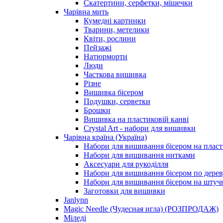
Скатертини, серфетки, мішечки
Чарiвна мить
Кумедні картинки
Тварини, метелики
Квіти, рослини
Пейзажі
Натюрморти
Люди
Часткова вишивка
Різне
Вишивка бісером
Подушки, серветки
Брошки
Вишивка на пластиковій канві
Crystal Art - набори для вишивки
Чарівна країна (Україна)
Набори для вишивання бісером на пласт
Набори для вишивання нитками
Аксесуари для рукоділля
Набори для вишивання бісером по дерев
Набори для вишивання бісером на штучн
Заготовки для вишивки
Janlynn
Magic Needle (Чудесная игла) (РОЗПРОДАЖ)
Міледі