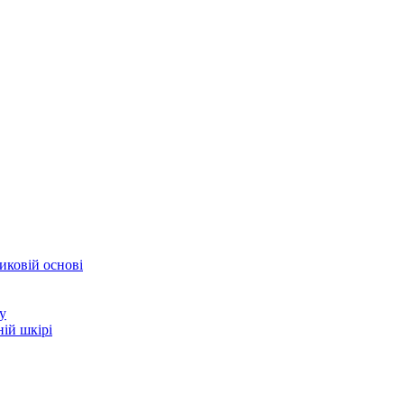
иковій основі
у
ій шкірі