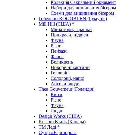
Колекція Сакральний орнамент
Набори для вишивання бісером
Схеми для вишивання бісером
Гобелени ROGOBLEN (Румунія)
Mill Hill (США) *
Мініатюри, іграшки
Прикраси, підвіси
Фауна
Різне
Пейзажі
Флора
Великдень
Новорічні картини
Гелловін
Солодощі, напої
Ангели, люди
Thea Gouverneur (Голандія)
Квіти
Різне
Фауна
Люди
Design Works (США)
Kustom Krafts (Канада)
ТМ Леді *
Сузір'я Єдинорога