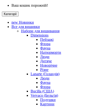
Ваш кошик порожній!
Категорії
new
Новинки
Все для вишивки
Набори для вишивання
Dimensions
Пейзажі
Флора
Фауна
Натюрморти
Люди
Дитяче
Новорічне
Різне
Lanarte (Голандія)
Люди
Фауна
Флора
Bucilla (США)
Vervaco (Бельгія)
Подушки
Картини