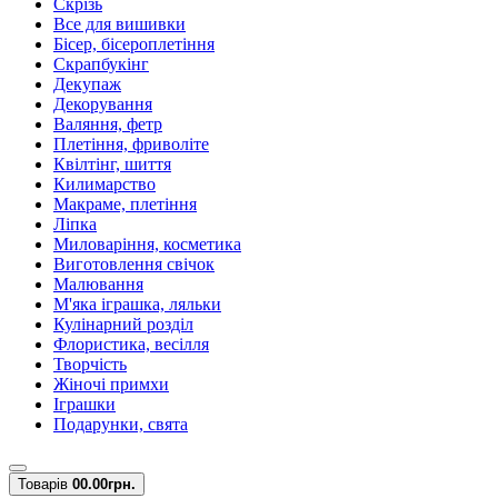
Скрізь
Все для вишивки
Бісер, бісероплетіння
Скрапбукінг
Декупаж
Декорування
Валяння, фетр
Плетіння, фриволіте
Квілтінг, шиття
Килимарство
Макраме, плетіння
Ліпка
Миловаріння, косметика
Виготовлення свічок
Малювання
М'яка іграшка, ляльки
Кулінарний розділ
Флористика, весілля
Творчість
Жіночі примхи
Іграшки
Подарунки, свята
Товарів
0
0.00грн.