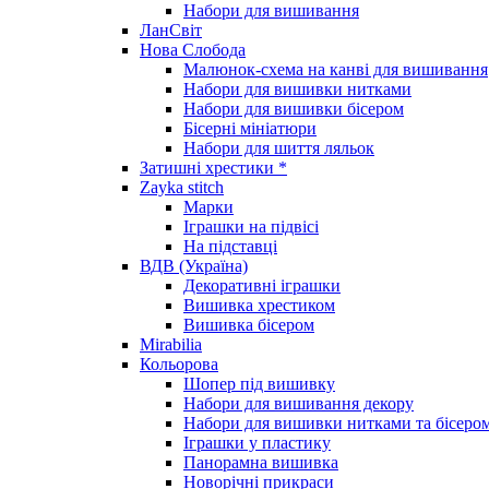
Набори для вишивання
ЛанСвіт
Нова Слобода
Малюнок-схема на канві для вишивання
Набори для вишивки нитками
Набори для вишивки бісером
Бісерні мініатюри
Набори для шиття ляльок
Затишні хрестики *
Zayka stitch
Марки
Іграшки на підвісі
На підставці
ВДВ (Україна)
Декоративні іграшки
Вишивка хрестиком
Вишивка бісером
Mirabilia
Кольорова
Шопер під вишивку
Набори для вишивання декору
Набори для вишивки нитками та бісеро
Іграшки у пластику
Панорамна вишивка
Новорічні прикраси