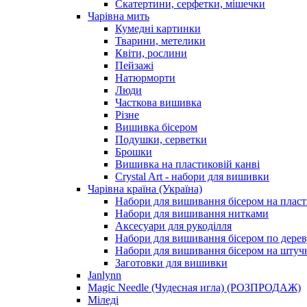
Скатертини, серфетки, мішечки
Чарiвна мить
Кумедні картинки
Тварини, метелики
Квіти, рослини
Пейзажі
Натюрморти
Люди
Часткова вишивка
Різне
Вишивка бісером
Подушки, серветки
Брошки
Вишивка на пластиковій канві
Crystal Art - набори для вишивки
Чарівна країна (Україна)
Набори для вишивання бісером на пласт
Набори для вишивання нитками
Аксесуари для рукоділля
Набори для вишивання бісером по дерев
Набори для вишивання бісером на штучн
Заготовки для вишивки
Janlynn
Magic Needle (Чудесная игла) (РОЗПРОДАЖ)
Міледі