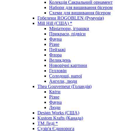
Колекція Сакральний орнамент
Набори для вишивання бісером
Схеми для вишивання бісером
Гобелени ROGOBLEN (Румунія)
Mill Hill (США) *
Мініатюри, іграшки
Прикраси, підвіси
Фауна
Різне
Пейзажі
Флора
Великдень
Новорічні картини
Гелловін
Солодощі, напої
Ангели, люди
Thea Gouverneur (Голандія)
Квіти
Різне
Фауна
Люди
Design Works (США)
Kustom Krafts (Канада)
ТМ Леді *
Сузір'я Єдинорога