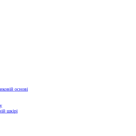
иковій основі
у
ій шкірі