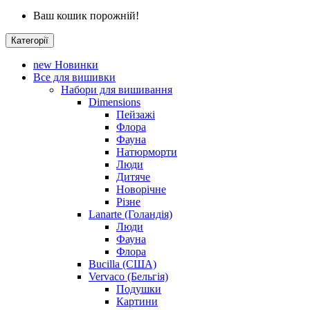
Ваш кошик порожній!
Категорії
new
Новинки
Все для вишивки
Набори для вишивання
Dimensions
Пейзажі
Флора
Фауна
Натюрморти
Люди
Дитяче
Новорічне
Різне
Lanarte (Голандія)
Люди
Фауна
Флора
Bucilla (США)
Vervaco (Бельгія)
Подушки
Картини