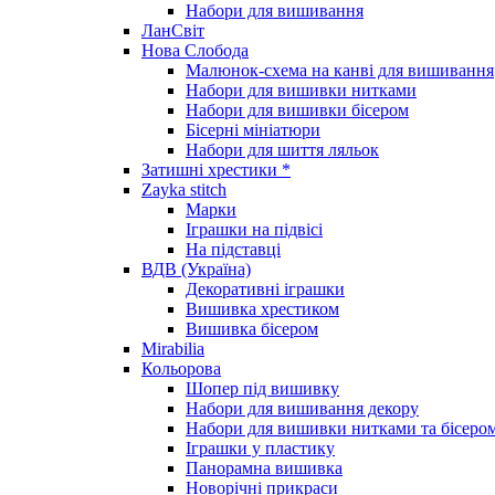
Набори для вишивання
ЛанСвіт
Нова Слобода
Малюнок-схема на канві для вишивання
Набори для вишивки нитками
Набори для вишивки бісером
Бісерні мініатюри
Набори для шиття ляльок
Затишні хрестики *
Zayka stitch
Марки
Іграшки на підвісі
На підставці
ВДВ (Україна)
Декоративні іграшки
Вишивка хрестиком
Вишивка бісером
Mirabilia
Кольорова
Шопер під вишивку
Набори для вишивання декору
Набори для вишивки нитками та бісеро
Іграшки у пластику
Панорамна вишивка
Новорічні прикраси