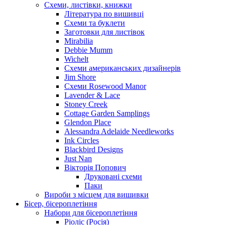
Схеми, листівки, книжки
Література по вишивці
Схеми та буклети
Заготовки для листівок
Mirabilia
Debbie Mumm
Wichelt
Схеми американських дизайнерів
Jim Shore
Cхеми Rosewood Manor
Lavender & Lace
Stoney Creek
Cottage Garden Samplings
Glendon Place
Alessandra Adelaide Needleworks
Ink Circles
Blackbird Designs
Just Nan
Вікторія Попович
Друковані схеми
Паки
Вироби з місцем для вишивки
Бісер, бісероплетіння
Набори для бісероплетіння
Ріоліс (Росія)