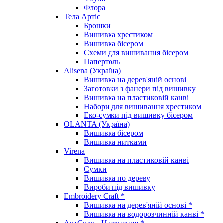
Флора
Тела Артіс
Брошки
Вишивка хрестиком
Вишивка бісером
Схеми для вишивання бісером
Папертоль
Alisena (Україна)
Вишивка на дерев'яній основі
Заготовки з фанери під вишивку
Вишивка на пластиковій канві
Набори для вишивання хрестиком
Еко-сумки під вишивку бісером
OLANTA (Україна)
Вишивка бісером
Вишивка нитками
Virena
Вишивка на пластиковій канві
Сумки
Вишивка по дереву
Вироби під вишивку
Embroidery Craft *
Вишивка на дерев'яній основі *
Вишивка на водорозчинній канві *
АртСоло - Натхнення *