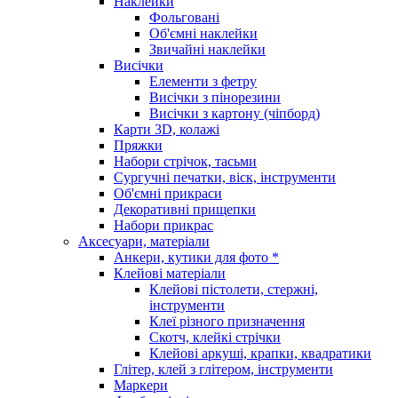
Наклейки
Фольговані
Об'ємні наклейки
Звичайні наклейки
Висічки
Елементи з фетру
Висічки з пінорезини
Висічки з картону (чіпборд)
Карти 3D, колажі
Пряжки
Набори стрічок, тасьми
Сургучні печатки, віск, інструменти
Об'ємні прикраси
Декоративні прищепки
Набори прикрас
Аксесуари, матеріали
Анкери, кутики для фото *
Клейові матеріали
Клейові пістолети, стержні,
інструменти
Клеї різного призначення
Скотч, клейкі стрічки
Клейові аркуші, крапки, квадратики
Глітер, клей з глітером, інструменти
Маркери