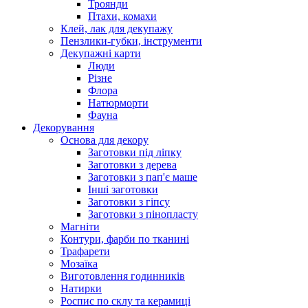
Троянди
Птахи, комахи
Клей, лак для декупажу
Пензлики-губки, інструменти
Декупажні карти
Люди
Різне
Флора
Натюрморти
Фауна
Декорування
Основа для декору
Заготовки під ліпку
Заготовки з дерева
Заготовки з пап'є маше
Інші заготовки
Заготовки з гіпсу
Заготовки з пінопласту
Магніти
Контури, фарби по тканині
Трафарети
Мозаїка
Виготовлення годинників
Натирки
Роспис по склу та керамиці