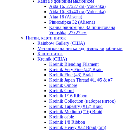
Канва з фоновим малюнком
Aida 16, 27х27 см (Voloshka)
Aida 16, 30х40 см (Voloshka)
Аїда 16 (Alisena)
Рівномірка 32 (Alisena)
Канва рівномірна 32 принтована
Voloshka, 27х27 см
Нитки, карти ниток
Rainbow Gallery (США)
Металізована нитка від різних виробників
Карти ниток
Kreinik (США)
Kreinik Blending Filament
Kreinik Very Fine (#4) Braid
Kreinik Fine (#8) Braid
Kreinik Japan Thread #1, #5 & #7
Kreinik Ombre
Kreinik Cord
Kreinik 1/16 Ribbon
Kreinik Collection (наборы ниток)
Kreinik Tapestry (#12) Braid
Kreinik Medium (#16) Braid
Kreinik cable
Kreinik 1/8 Ribbon
Kreinik Heavy #32 Braid (5m)