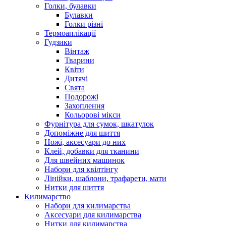
Голки, булавки
Булавки
Голки різні
Термоаплікації
Гудзики
Вінтаж
Тварини
Квіти
Дитячі
Свята
Подорожі
Захоплення
Кольорові мікси
Фурнітура для сумок, шкатулок
Допоміжне для шиття
Ножі, аксесуари до них
Клей, добавки для тканини
Для швейних машинок
Набори для квілтінгу
Лінійки, шаблони, трафарети, мати
Нитки для шиття
Килимарство
Набори для килимарства
Аксесуари для килимарства
Нитки для килимарства