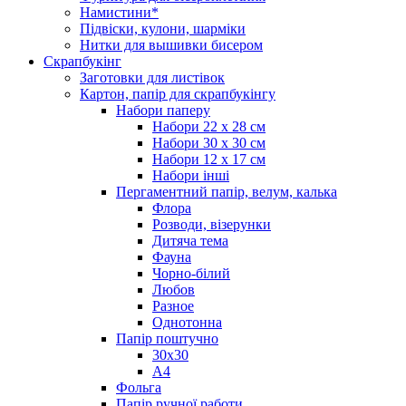
Намистини*
Підвіски, кулони, шарміки
Нитки для вышивки бисером
Скрапбукінг
Заготовки для листівок
Картон, папір для скрапбукінгу
Набори паперу
Набори 22 х 28 см
Набори 30 х 30 см
Набори 12 х 17 см
Набори інші
Пергаментний папір, велум, калька
Флора
Розводи, візерунки
Дитяча тема
Фауна
Чорно-білий
Любов
Разное
Однотонна
Папір поштучно
30х30
А4
Фольга
Папір ручної работи