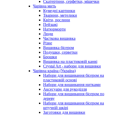
Скатертини, серфетки, мішечки
Чарiвна мить
Кумедні картинки
Тварини, метелики
Квіти, рослини
Пейзажі
Натюрморти
Люди
Часткова вишивка
Різне
Вишивка бісером
Подушки, серветки
Брошки
Вишивка на пластиковій канві
Crystal Art - набори для вишивки
Чарівна країна (Україна)
Набори для вишивання бісером на
пластиковій основі
Набори для вишивання нитками
Аксесуари для рукоділля
Набори для вишивання бісером по
дереву
Набори для вишивання бісером на
штучній шкірі
Заготовки для вишивки