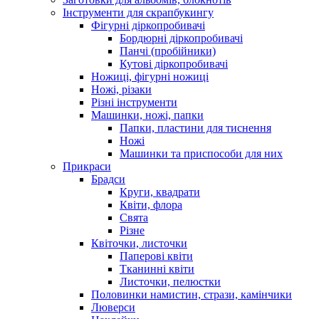
Інструменти для скрапбукингу
Фігурні діркопробивачі
Бордюрні діркопробивачі
Панчі (пробійники)
Кутові діркопробивачі
Ножиці, фігурні ножиці
Ножі, різаки
Різні інструменти
Машинки, ножі, папки
Папки, пластини для тиснення
Ножі
Машинки та приспособи для них
Прикраси
Брадси
Круги, квадрати
Квіти, флора
Свята
Різне
Квіточки, листочки
Паперові квіти
Тканинні квіти
Листочки, пелюстки
Половинки намистин, стрази, камінчики
Люверси