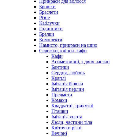
Прикраси для волосся
Брошки
Браслети
Різне
Каблучки
Годинники
Брелки
Комплекти
Намисто, прикраси на шию
Сережки, кліпси, кафи
Кафи
Асиметричні, з двох частин
Бантики
Сердця, любовь
Краплі
Імітація бірюзи
Імітація перлин
Предмети
Комахи
Квадратні, трикутні
Пташки
Імітація золота
Люди, частини тіла
Квіточки різні
Вечірні