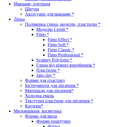
Макраме, плетіння
Шнури
Аксесуари для макраме *
Ліпка
Полімерна глина, моделін, пластилін *
Моделін Cernit *
Fimo *
Fimo Effect *
Fimo Soft *
Fimo Classic *
Fimo Professional *
Sculpey Polyform *
Глина від різних виробників *
Пластилін *
Jam clay *
Форми для пластику
Інструменти для ліплення *
Матеріали для ліплення*
Холодна емаль
Текстурні пластини для ліплення *
Каттери*
Миловаріння, косметика
Форми для мила
Форми поштучно
Фауна