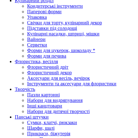
Кулінарний розділ
Кондитерські інструменти
Паперові форми
Упаковка
Свічки для торту, кулінарний декор
Підставки під солодощі
Кулінарні насадки, шприці, мішки
Вайнери
Серветки
Форми для цукерок, шоколаду *
Форми для печива
Флористика, весілля
Флористичний дріт
Флористичний декор
Аксесуари для весіль, вечірок
Інструменти та аксесуари для флористики
Творчість
Пазли картонні
Набори для видряпування
Інші канцтовари
Набори для дитячої творчості
Панські штучки
Сумки, клатчі, рюкзаки
Шарфи, шалі
Прикраси, біжутерія