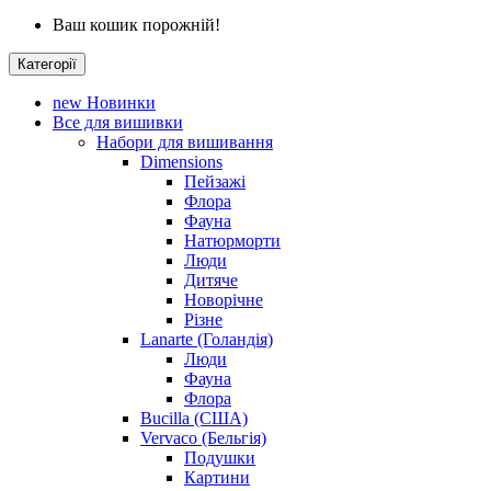
Ваш кошик порожній!
Категорії
new
Новинки
Все для вишивки
Набори для вишивання
Dimensions
Пейзажі
Флора
Фауна
Натюрморти
Люди
Дитяче
Новорічне
Різне
Lanarte (Голандія)
Люди
Фауна
Флора
Bucilla (США)
Vervaco (Бельгія)
Подушки
Картини