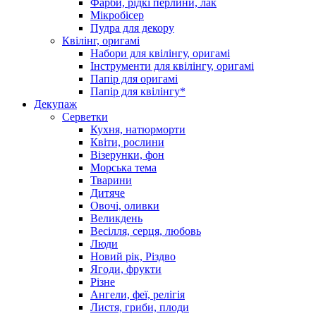
Фарби, рідкі перлини, лак
Мікробісер
Пудра для декору
Квілінг, оригамі
Набори для квілінгу, оригамі
Інструменти для квілінгу, оригамі
Папір для оригамі
Папір для квілінгу*
Декупаж
Серветки
Кухня, натюрморти
Квіти, рослини
Візерунки, фон
Морська тема
Тварини
Дитяче
Овочі, оливки
Великдень
Весілля, серця, любовь
Люди
Новий рік, Різдво
Ягоди, фрукти
Різне
Ангели, феї, релігія
Листя, гриби, плоди