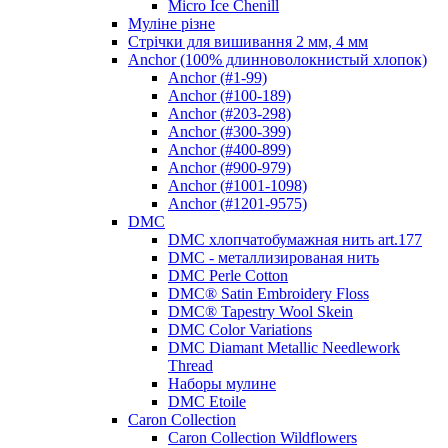
Micro Ice Chenill
Муліне різне
Стрічки для вишивання 2 мм, 4 мм
Anchor (100% длинноволокнистый хлопок)
Anchor (#1-99)
Anchor (#100-189)
Anchor (#203-298)
Anchor (#300-399)
Anchor (#400-899)
Anchor (#900-979)
Anchor (#1001-1098)
Anchor (#1201-9575)
DMC
DMC хлопчатобумажная нить art.177
DMC - металлизированая нить
DMC Perle Cotton
DMC® Satin Embroidery Floss
DMC® Tapestry Wool Skein
DMC Color Variations
DMC Diamant Metallic Needlework
Thread
Наборы мулине
DMC Etoile
Caron Collection
Caron Collection Wildflowers