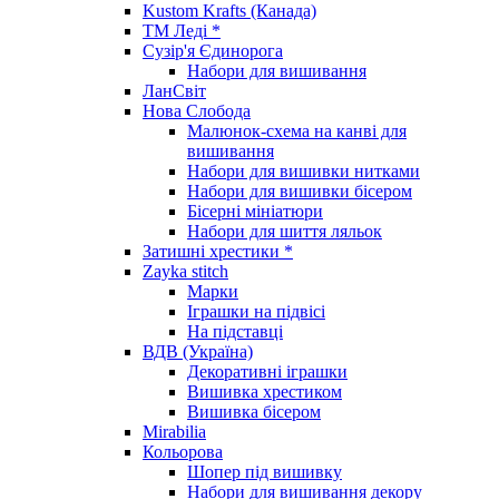
Kustom Krafts (Канада)
ТМ Леді *
Сузір'я Єдинорога
Набори для вишивання
ЛанСвіт
Нова Слобода
Малюнок-схема на канві для
вишивання
Набори для вишивки нитками
Набори для вишивки бісером
Бісерні мініатюри
Набори для шиття ляльок
Затишні хрестики *
Zayka stitch
Марки
Іграшки на підвісі
На підставці
ВДВ (Україна)
Декоративні іграшки
Вишивка хрестиком
Вишивка бісером
Mirabilia
Кольорова
Шопер під вишивку
Набори для вишивання декору