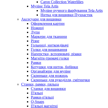
Caron Collection Waterlilies
Муліне Tela Artis
Муліне ручного фарбування Tela Artis
Нитка для вишивки Пухнастик
Аксесуари для вишивки
Оформлення картин
Ножиці
Лупи
Маркери для тканини
Різне
Гольниці, нитковдівачі
Голки для вишивання
Наперстки, вспорювачі, різаки
Магніти-тримачі голки
Рамки
Котушки для ниток, бобінки
Органайзери для муліне
Скриньки для ножиць
Скриньки для рукоділля, смітнички
Станки, рамки, пяльца
Станки для вишивки
П'яльці
Рамки-п'яльці
Q-Snaps
П'яльці магнітні