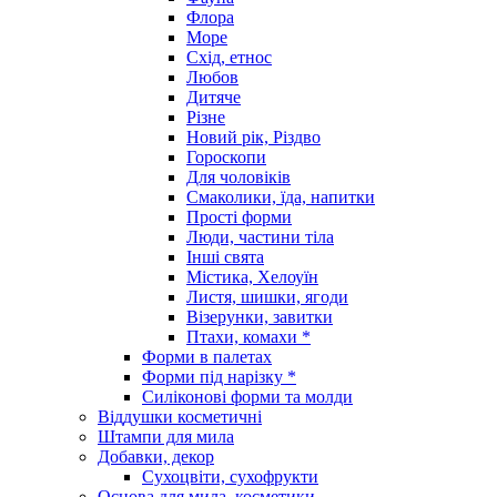
Флора
Море
Схід, етнос
Любов
Дитяче
Різне
Новий рік, Різдво
Гороскопи
Для чоловіків
Смаколики, їда, напитки
Прості форми
Люди, частини тіла
Інші свята
Містика, Хелоуїн
Листя, шишки, ягоди
Візерунки, завитки
Птахи, комахи *
Форми в палетах
Форми під нарізку *
Силіконові форми та молди
Віддушки косметичні
Штампи для мила
Добавки, декор
Сухоцвіти, сухофрукти
Основа для мила, косметики