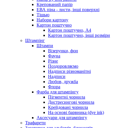
Крепований папір
ЕВА піна - листи, інші поверхні
Тішью
Набори картону
Картон поштучно
Картон поштучно, А4
Картон поштучно, інші розміри
Штампінг
Штампи
Візерунки, фон
Фауна
Різне
Поздоровляємо
Надписи різноманітні
Надписи
Любов, дружба
Флора
Фарба для штампінгу
Пігментні чорнила
Дистресингові чорнила
Крейдовані чорнила
На основі барвника (dye ink)
Аксесуари для штампінгу
Трафарети
Заготовки для альбомів, блокнотів