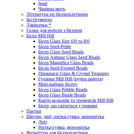
Інші
Чарівна мить
Література по бісероплетінню
Інструменти
Дзвіночки *
Голки для роботи з бісером
Бісер Mill Hill
Бісер Glass Size 6/0 та 8/0
Бісер Seed-Petite
Бісер Glass Seed Beads
Бісер Antique Glass Seed Beads
Бісер Magnifica Glass Beads
Бісер Seed-Frosted Beads
Прикраси Glass & Crystal Treasures
Гудзики Mill Hill (ручна работа)
Міні-набори бісеру
Бісер Glass Pebble Beads
Бісер Glass Bugle Beads
Карти кольорів та трежерсів Mill Hill
Бісер, що світиться у темряві
Паєтки
Шнури, дріт, нитка-гумка, мононитка
Дріт
Нитка-гумка, мононитка
Фурнітура для бісероплетіння