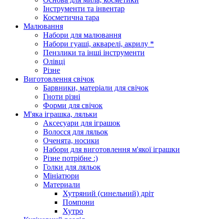
Інструменти та інвентар
Косметична тара
Малювання
Набори для малювання
Набори гуаші, акварелі, акрилу *
Пензлики та інші інструменти
Олівці
Різне
Виготовлення свічок
Барвники, матеріали для свічок
Гноти різні
Форми для свічок
М'яка іграшка, ляльки
Аксесуари для іграшок
Волосся для ляльок
Оченята, носики
Набори для виготовлення м'якої іграшки
Різне потрібне :)
Голки для ляльок
Мініатюри
Материали
Хутряний (синельний) дріт
Помпони
Хутро