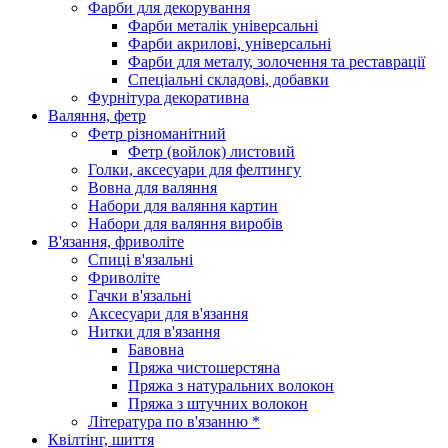
Фарби для декорування
Фарби металік універсальні
Фарби акрилові, універсальні
Фарби для металу, золочення та реставрації
Спеціальні складові, добавки
Фурнітура декоративна
Валяння, фетр
Фетр різноманітний
Фетр (войлок) листовий
Голки, аксесуари для фелтингу
Вовна для валяння
Набори для валяння картин
Набори для валяння виробів
В'язання, фриволіте
Спиці в'язальні
Фриволіте
Гачки в'язальні
Аксесуари для в'язання
Нитки для в'язання
Бавовна
Пряжа чистошерстяна
Пряжа з натуральних волокон
Пряжа з штучних волокон
Література по в'язанню *
Квілтінг, шиття