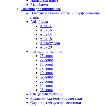
Наніашвілі Ірина
Riznobarvna
Тканина для вишивання
Пластикова канва, страмін, перфорований
папір
Aida / Аіда
Aida 11
Aida 16
Aida 14
Aida 18
Aida-стрічка
Aida 20
Рівномірна тканина
25 count
27 count
18 count
28 count
10 count
32 count
22 count
16 count
35 count
Спеціальні тканини
Рушники, скатертини, серветки
Сорочки з місцем для вишивки