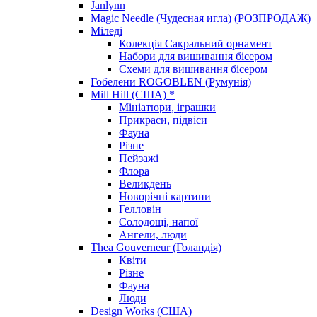
Janlynn
Magic Needle (Чудесная игла) (РОЗПРОДАЖ)
Міледі
Колекція Сакральний орнамент
Набори для вишивання бісером
Схеми для вишивання бісером
Гобелени ROGOBLEN (Румунія)
Mill Hill (США) *
Мініатюри, іграшки
Прикраси, підвіси
Фауна
Різне
Пейзажі
Флора
Великдень
Новорічні картини
Гелловін
Солодощі, напої
Ангели, люди
Thea Gouverneur (Голандія)
Квіти
Різне
Фауна
Люди
Design Works (США)