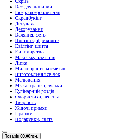
Скрізь
Все для вишивки
Бісер, бісероплетіння
Скрапбукінг
Декупаж
Декорування
Валяння, фетр
Плетіння, фриволіте
Квілтінг, шиття
Килимарство
Макраме, плетіння
Ліпка
Миловаріння, косметика
Виготовлення свічок
Малювання
М'яка іграшка, ляльки
Кулінарний розділ
Флористика, весілля
Творчість
Жіночі примхи
Іграшки
Подарунки, свята
Товарів
0
0.00грн.