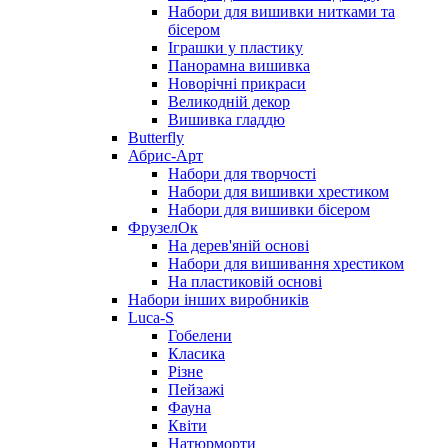
Набори для вишивки нитками та
бісером
Іграшки у пластику
Панорамна вишивка
Новорічні прикраси
Великодній декор
Вишивка гладдю
Butterfly
Абрис-Арт
Набори для творчості
Набори для вишивки хрестиком
Набори для вишивки бісером
ФрузелОк
На дерев'яній основі
Набори для вишивання хрестиком
На пластиковій основі
Набори інших виробників
Luca-S
Гобелени
Класика
Різне
Пейзажі
Фауна
Квіти
Натюрморти