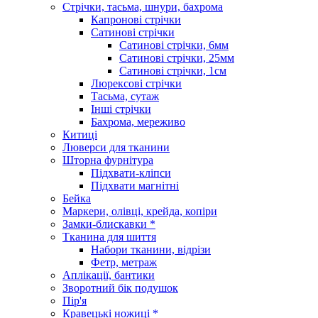
Стрічки, тасьма, шнури, бахрома
Капронові стрічки
Сатинові стрічки
Сатинові стрічки, 6мм
Сатинові стрічки, 25мм
Сатинові стрічки, 1см
Люрексові стрічки
Тасьма, сутаж
Інші стрічки
Бахрома, мереживо
Китиці
Люверси для тканини
Шторна фурнітура
Підхвати-кліпси
Підхвати магнітні
Бейка
Маркери, олівці, крейда, копіри
Замки-блискавки *
Тканина для шиття
Набори тканини, відрізи
Фетр, метраж
Аплікації, бантики
Зворотний бік подушок
Пір'я
Кравецькі ножиці *