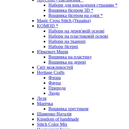
Набори для викладення стразами *
Вишивка бісером 3D *
Вишивка бісером на одязі *
Magic Cross Stitch (Україна)
KOMOD *
Набори на дерев'яній основі
Набори на пластиковій основі
Набори на тканині
Набори бісерні
Юркевич Марія
Вишивка на пластику
Вишивка на дереві
Світ можливостей
Heritage Crafts
Флора
Фауна
Природа
Люди
Леля
Марічка
Вишивка хрестиком
Шаменко Наталія
Kingdom of handmade
Stitch Color Mix