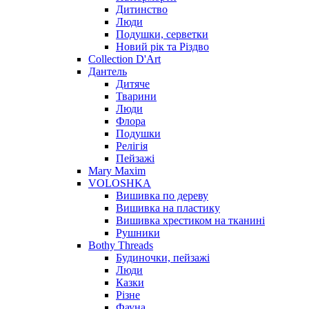
Дитинство
Люди
Подушки, серветки
Новий рік та Різдво
Collection D'Art
Дантель
Дитяче
Тварини
Люди
Флора
Подушки
Релігія
Пейзажі
Mary Maxim
VOLOSHKA
Вишивка по дереву
Вишивка на пластику
Вишивка хрестиком на тканині
Рушники
Bothy Threads
Будиночки, пейзажі
Люди
Казки
Різне
Фауна