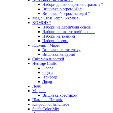
Набори для викладення стразами *
Вишивка бісером 3D *
Вишивка бісером на одязі *
Magic Cross Stitch (Україна)
KOMOD *
Набори на дерев'яній основі
Набори на пластиковій основі
Набори на тканині
Набори бісерні
Юркевич Марія
Вишивка на пластику
Вишивка на дереві
Світ можливостей
Heritage Crafts
Флора
Фауна
Природа
Люди
Леля
Марічка
Вишивка хрестиком
Шаменко Наталія
Kingdom of handmade
Stitch Color Mix