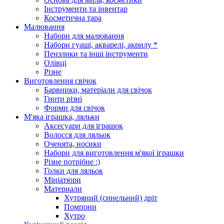
Інструменти та інвентар
Косметична тара
Малювання
Набори для малювання
Набори гуаші, акварелі, акрилу *
Пензлики та інші інструменти
Олівці
Різне
Виготовлення свічок
Барвники, матеріали для свічок
Гноти різні
Форми для свічок
М'яка іграшка, ляльки
Аксесуари для іграшок
Волосся для ляльок
Оченята, носики
Набори для виготовлення м'якої іграшки
Різне потрібне :)
Голки для ляльок
Мініатюри
Материали
Хутряний (синельний) дріт
Помпони
Хутро