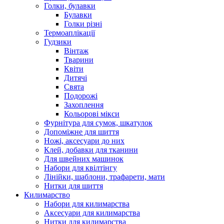
Голки, булавки
Булавки
Голки різні
Термоаплікації
Гудзики
Вінтаж
Тварини
Квіти
Дитячі
Свята
Подорожі
Захоплення
Кольорові мікси
Фурнітура для сумок, шкатулок
Допоміжне для шиття
Ножі, аксесуари до них
Клей, добавки для тканини
Для швейних машинок
Набори для квілтінгу
Лінійки, шаблони, трафарети, мати
Нитки для шиття
Килимарство
Набори для килимарства
Аксесуари для килимарства
Нитки для килимарства