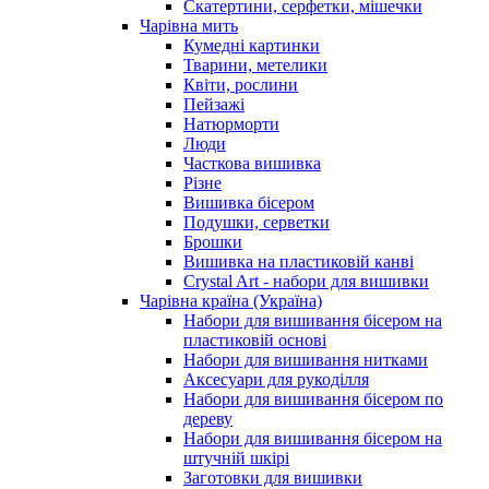
Скатертини, серфетки, мішечки
Чарiвна мить
Кумедні картинки
Тварини, метелики
Квіти, рослини
Пейзажі
Натюрморти
Люди
Часткова вишивка
Різне
Вишивка бісером
Подушки, серветки
Брошки
Вишивка на пластиковій канві
Crystal Art - набори для вишивки
Чарівна країна (Україна)
Набори для вишивання бісером на
пластиковій основі
Набори для вишивання нитками
Аксесуари для рукоділля
Набори для вишивання бісером по
дереву
Набори для вишивання бісером на
штучній шкірі
Заготовки для вишивки