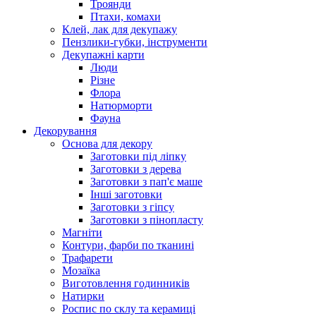
Троянди
Птахи, комахи
Клей, лак для декупажу
Пензлики-губки, інструменти
Декупажні карти
Люди
Різне
Флора
Натюрморти
Фауна
Декорування
Основа для декору
Заготовки під ліпку
Заготовки з дерева
Заготовки з пап'є маше
Інші заготовки
Заготовки з гіпсу
Заготовки з пінопласту
Магніти
Контури, фарби по тканині
Трафарети
Мозаїка
Виготовлення годинників
Натирки
Роспис по склу та керамиці