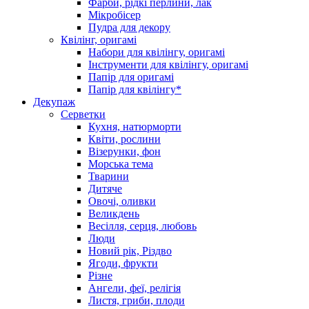
Фарби, рідкі перлини, лак
Мікробісер
Пудра для декору
Квілінг, оригамі
Набори для квілінгу, оригамі
Інструменти для квілінгу, оригамі
Папір для оригамі
Папір для квілінгу*
Декупаж
Серветки
Кухня, натюрморти
Квіти, рослини
Візерунки, фон
Морська тема
Тварини
Дитяче
Овочі, оливки
Великдень
Весілля, серця, любовь
Люди
Новий рік, Різдво
Ягоди, фрукти
Різне
Ангели, феї, релігія
Листя, гриби, плоди