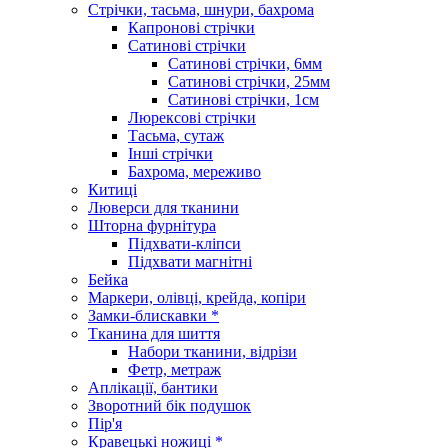
Стрічки, тасьма, шнури, бахрома
Капронові стрічки
Сатинові стрічки
Сатинові стрічки, 6мм
Сатинові стрічки, 25мм
Сатинові стрічки, 1см
Люрексові стрічки
Тасьма, сутаж
Інші стрічки
Бахрома, мереживо
Китиці
Люверси для тканини
Шторна фурнітура
Підхвати-кліпси
Підхвати магнітні
Бейка
Маркери, олівці, крейда, копіри
Замки-блискавки *
Тканина для шиття
Набори тканини, відрізи
Фетр, метраж
Аплікації, бантики
Зворотний бік подушок
Пір'я
Кравецькі ножиці *