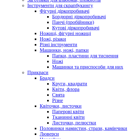
Інструменти для скрапбукингу
Фігурні діркопробивачі
Бордюрні діркопробивачі
Панчі (пробійники)
Кутові діркопробивачі
Ножиці, фігурні ножиці
Ножі, різаки
Різні інструменти
Машинки, ножі, папки
Папки, пластини для тиснення
Ножі
Машинки та приспособи для них
Прикраси
Брадси
Круги, квадрати
Квіти, флора
Свята
Різне
Квіточки, листочки
Паперові квіти
Тканинні квіти
Листочки, пелюстки
Половинки намистин, стрази, камінчики
Люверси