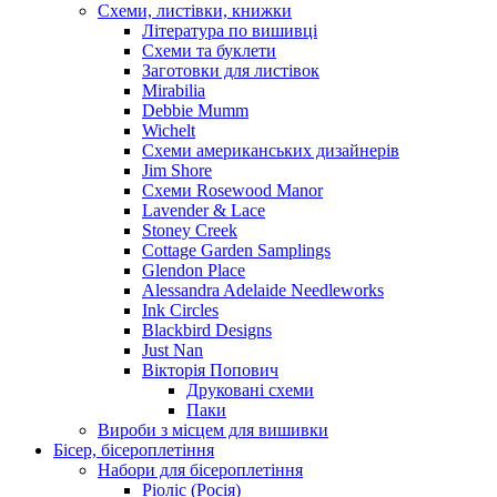
Схеми, листівки, книжки
Література по вишивці
Схеми та буклети
Заготовки для листівок
Mirabilia
Debbie Mumm
Wichelt
Схеми американських дизайнерів
Jim Shore
Cхеми Rosewood Manor
Lavender & Lace
Stoney Creek
Cottage Garden Samplings
Glendon Place
Alessandra Adelaide Needleworks
Ink Circles
Blackbird Designs
Just Nan
Вікторія Попович
Друковані схеми
Паки
Вироби з місцем для вишивки
Бісер, бісероплетіння
Набори для бісероплетіння
Ріоліс (Росія)