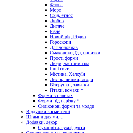
Флора
Море
Схід, етнос
Любов
Дитяче
Різне
Новий рік, Різдво
Гороскопи
Для чоловіків
Смаколики, їда, напитки
Прості форми
Люди, частини тіла
Інші свята
Містика, Хелоуїн
Листя, шишки, ягоди
Візерунки, завитки
Птахи, комахи *
Форми в палетах
Форми під нарізку *
Силіконові форми та молди
Віддушки косметичні
Штампи для мила
Добавки, декор
Сухоцвіти, сухофрукти
Основа для мила, косметики