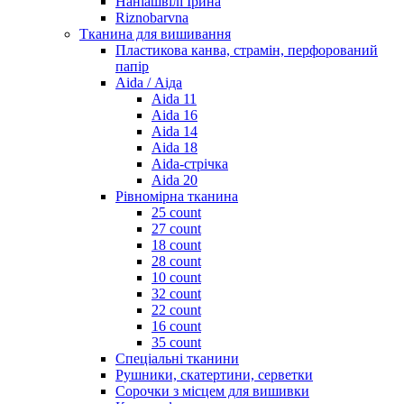
Наніашвілі Ірина
Riznobarvna
Тканина для вишивання
Пластикова канва, страмін, перфорований
папір
Aida / Аіда
Aida 11
Aida 16
Aida 14
Aida 18
Aida-стрічка
Aida 20
Рівномірна тканина
25 count
27 count
18 count
28 count
10 count
32 count
22 count
16 count
35 count
Спеціальні тканини
Рушники, скатертини, серветки
Сорочки з місцем для вишивки