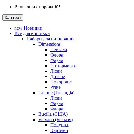
Ваш кошик порожній!
Категорії
new
Новинки
Все для вишивки
Набори для вишивання
Dimensions
Пейзажі
Флора
Фауна
Натюрморти
Люди
Дитяче
Новорічне
Різне
Lanarte (Голандія)
Люди
Фауна
Флора
Bucilla (США)
Vervaco (Бельгія)
Подушки
Картини