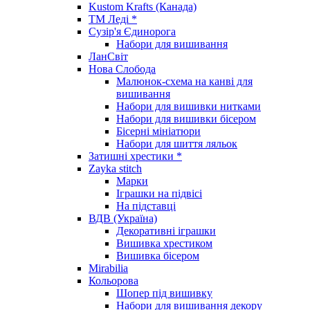
Kustom Krafts (Канада)
ТМ Леді *
Сузір'я Єдинорога
Набори для вишивання
ЛанСвіт
Нова Слобода
Малюнок-схема на канві для
вишивання
Набори для вишивки нитками
Набори для вишивки бісером
Бісерні мініатюри
Набори для шиття ляльок
Затишні хрестики *
Zayka stitch
Марки
Іграшки на підвісі
На підставці
ВДВ (Україна)
Декоративні іграшки
Вишивка хрестиком
Вишивка бісером
Mirabilia
Кольорова
Шопер під вишивку
Набори для вишивання декору