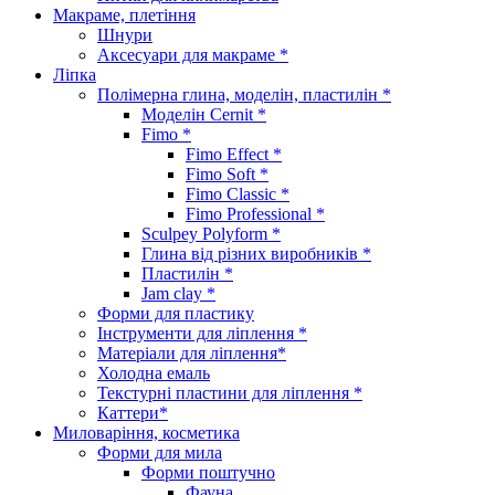
Макраме, плетіння
Шнури
Аксесуари для макраме *
Ліпка
Полімерна глина, моделін, пластилін *
Моделін Cernit *
Fimo *
Fimo Effect *
Fimo Soft *
Fimo Classic *
Fimo Professional *
Sculpey Polyform *
Глина від різних виробників *
Пластилін *
Jam clay *
Форми для пластику
Інструменти для ліплення *
Матеріали для ліплення*
Холодна емаль
Текстурні пластини для ліплення *
Каттери*
Миловаріння, косметика
Форми для мила
Форми поштучно
Фауна