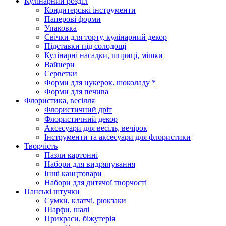
Кулінарний розділ
Кондитерські інструменти
Паперові форми
Упаковка
Свічки для торту, кулінарний декор
Підставки під солодощі
Кулінарні насадки, шприці, мішки
Вайнери
Серветки
Форми для цукерок, шоколаду *
Форми для печива
Флористика, весілля
Флористичний дріт
Флористичний декор
Аксесуари для весіль, вечірок
Інструменти та аксесуари для флористики
Творчість
Пазли картонні
Набори для видряпування
Інші канцтовари
Набори для дитячої творчості
Панські штучки
Сумки, клатчі, рюкзаки
Шарфи, шалі
Прикраси, біжутерія