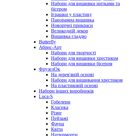
Набори для вишивки нитками та
бісером
Іграшки у пластику
Панорамна вишивка
Новорічні прикраси
Великодній декор
Вишивка гладдю
Butterfly
Абрис-Арт
Набори для творчості
Набори для вишивки хрестиком
Набори для вишивки бісером
ФрузелОк
На дерев'яній основі
Набори для вишивання хрестиком
На пластиковій основі
Набори інших виробників
Luca-S
Гобелени
Класика
Різне
Пейзажі
Фауна
Квіти
Натюрморти