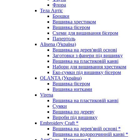
Флора
Тела Артіс
Брошки
Вишивка хрестиком
Вишивка бісером
Схеми для вишивання бісером
Папертоль
Alisena (Україна)
Вишивка на дерев'яній основі
Заготовки з фанери під вишивку
Вишивка на пластиковій канві
Набори для вишивання хрестиком
Еко-сумки під вишивку бісером
OLANTA (Україна)
Вишивка бісером
Вишивка нитками
Virena
Вишивка на пластиковій канві
Сумки
Вишивка по дереву
Вироби під вишивку
Embroidery Craft *
Вишивка на дерев'яній основі *
Вишивка на водорозчинній канві *
АртСоло - Натхнення *