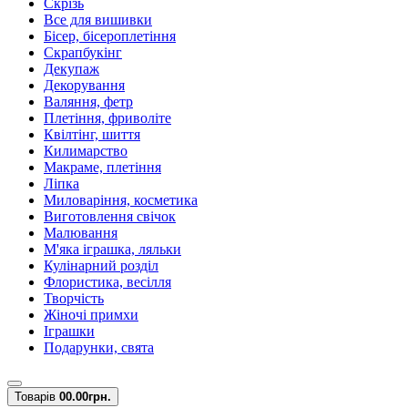
Скрізь
Все для вишивки
Бісер, бісероплетіння
Скрапбукінг
Декупаж
Декорування
Валяння, фетр
Плетіння, фриволіте
Квілтінг, шиття
Килимарство
Макраме, плетіння
Ліпка
Миловаріння, косметика
Виготовлення свічок
Малювання
М'яка іграшка, ляльки
Кулінарний розділ
Флористика, весілля
Творчість
Жіночі примхи
Іграшки
Подарунки, свята
Товарів
0
0.00грн.