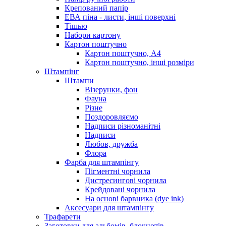
Крепований папір
ЕВА піна - листи, інші поверхні
Тішью
Набори картону
Картон поштучно
Картон поштучно, А4
Картон поштучно, інші розміри
Штампінг
Штампи
Візерунки, фон
Фауна
Різне
Поздоровляємо
Надписи різноманітні
Надписи
Любов, дружба
Флора
Фарба для штампінгу
Пігментні чорнила
Дистресингові чорнила
Крейдовані чорнила
На основі барвника (dye ink)
Аксесуари для штампінгу
Трафарети
Заготовки для альбомів, блокнотів