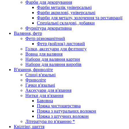
Фарби для декорування
Фарби металік універсальні
Фарби акрилові, універсальні
Фарби для металу, золочення та реставрації
Спеціальні складові, добавки
Фурнітура декоративна
Валяння, фетр
Фетр різноманітний
Фетр (войлок) листовий
Голки, аксесуари для фелтингу
Вовна для валяння
Набори для валяння картин
Набори для валяння виробів
В'язання, фриволіте
Спиці в'язальні
Фриволіте
Гачки в'язальні
Аксесуари для в'язання
Нитки для в'язання
Бавовна
Пряжа чистошерстяна
Пряжа з натуральних волокон
Пряжа з штучних волокон
Література по в'язанню *
Квілтінг, шиття