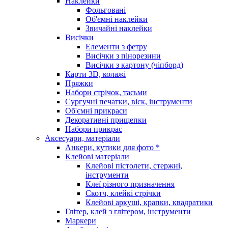
Наклейки
Фольговані
Об'ємні наклейки
Звичайні наклейки
Висічки
Елементи з фетру
Висічки з пінорезини
Висічки з картону (чіпборд)
Карти 3D, колажі
Пряжки
Набори стрічок, тасьми
Сургучні печатки, віск, інструменти
Об'ємні прикраси
Декоративні прищепки
Набори прикрас
Аксесуари, матеріали
Анкери, кутики для фото *
Клейові матеріали
Клейові пістолети, стержні,
інструменти
Клеї різного призначення
Скотч, клейкі стрічки
Клейові аркуші, крапки, квадратики
Глітер, клей з глітером, інструменти
Маркери