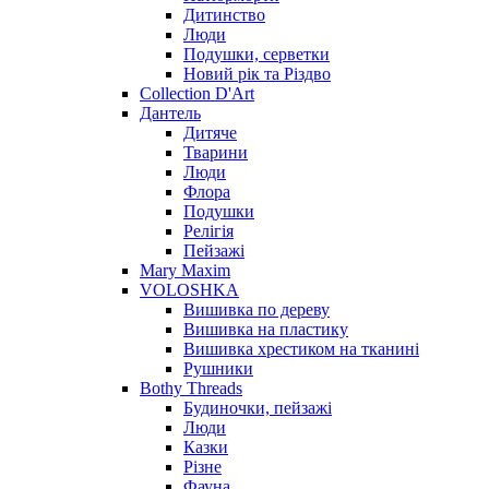
Дитинство
Люди
Подушки, серветки
Новий рік та Різдво
Collection D'Art
Дантель
Дитяче
Тварини
Люди
Флора
Подушки
Релігія
Пейзажі
Mary Maxim
VOLOSHKA
Вишивка по дереву
Вишивка на пластику
Вишивка хрестиком на тканині
Рушники
Bothy Threads
Будиночки, пейзажі
Люди
Казки
Різне
Фауна