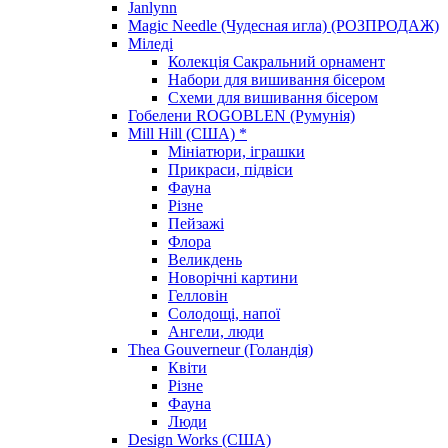
Janlynn
Magic Needle (Чудесная игла) (РОЗПРОДАЖ)
Міледі
Колекція Сакральний орнамент
Набори для вишивання бісером
Схеми для вишивання бісером
Гобелени ROGOBLEN (Румунія)
Mill Hill (США) *
Мініатюри, іграшки
Прикраси, підвіси
Фауна
Різне
Пейзажі
Флора
Великдень
Новорічні картини
Гелловін
Солодощі, напої
Ангели, люди
Thea Gouverneur (Голандія)
Квіти
Різне
Фауна
Люди
Design Works (США)