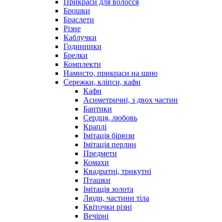
Прикраси для волосся
Брошки
Браслети
Різне
Каблучки
Годинники
Брелки
Комплекти
Намисто, прикраси на шию
Сережки, кліпси, кафи
Кафи
Асиметричні, з двох частин
Бантики
Сердця, любовь
Краплі
Імітація бірюзи
Імітація перлин
Предмети
Комахи
Квадратні, трикутні
Пташки
Імітація золота
Люди, частини тіла
Квіточки різні
Вечірні