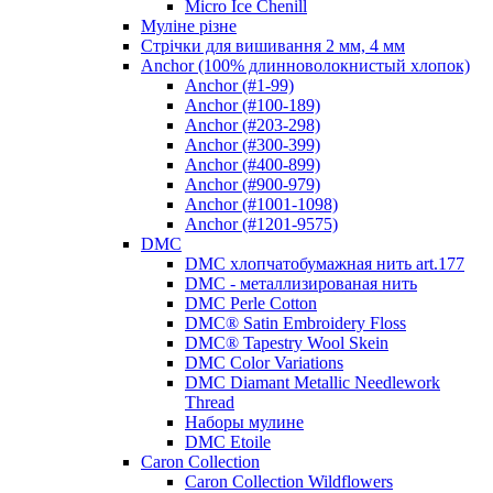
Micro Ice Chenill
Муліне різне
Стрічки для вишивання 2 мм, 4 мм
Anchor (100% длинноволокнистый хлопок)
Anchor (#1-99)
Anchor (#100-189)
Anchor (#203-298)
Anchor (#300-399)
Anchor (#400-899)
Anchor (#900-979)
Anchor (#1001-1098)
Anchor (#1201-9575)
DMC
DMC хлопчатобумажная нить art.177
DMC - металлизированая нить
DMC Perle Cotton
DMC® Satin Embroidery Floss
DMC® Tapestry Wool Skein
DMC Color Variations
DMC Diamant Metallic Needlework
Thread
Наборы мулине
DMC Etoile
Caron Collection
Caron Collection Wildflowers