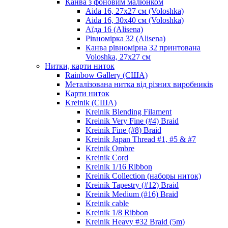
Канва з фоновим малюнком
Aida 16, 27х27 см (Voloshka)
Aida 16, 30х40 см (Voloshka)
Аїда 16 (Alisena)
Рівномірка 32 (Alisena)
Канва рівномірна 32 принтована
Voloshka, 27х27 см
Нитки, карти ниток
Rainbow Gallery (США)
Металізована нитка від різних виробників
Карти ниток
Kreinik (США)
Kreinik Blending Filament
Kreinik Very Fine (#4) Braid
Kreinik Fine (#8) Braid
Kreinik Japan Thread #1, #5 & #7
Kreinik Ombre
Kreinik Cord
Kreinik 1/16 Ribbon
Kreinik Collection (наборы ниток)
Kreinik Tapestry (#12) Braid
Kreinik Medium (#16) Braid
Kreinik cable
Kreinik 1/8 Ribbon
Kreinik Heavy #32 Braid (5m)