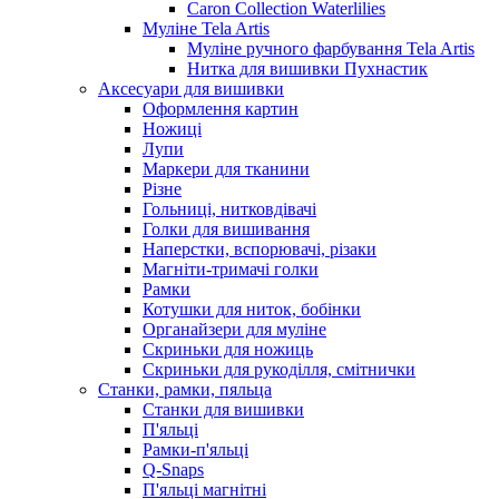
Caron Collection Waterlilies
Муліне Tela Artis
Муліне ручного фарбування Tela Artis
Нитка для вишивки Пухнастик
Аксесуари для вишивки
Оформлення картин
Ножиці
Лупи
Маркери для тканини
Різне
Гольниці, нитковдівачі
Голки для вишивання
Наперстки, вспорювачі, різаки
Магніти-тримачі голки
Рамки
Котушки для ниток, бобінки
Органайзери для муліне
Скриньки для ножиць
Скриньки для рукоділля, смітнички
Станки, рамки, пяльца
Станки для вишивки
П'яльці
Рамки-п'яльці
Q-Snaps
П'яльці магнітні