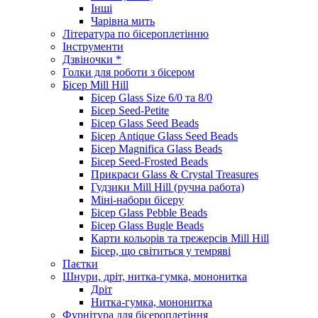
Інші
Чарівна мить
Література по бісероплетінню
Інструменти
Дзвіночки *
Голки для роботи з бісером
Бісер Mill Hill
Бісер Glass Size 6/0 та 8/0
Бісер Seed-Petite
Бісер Glass Seed Beads
Бісер Antique Glass Seed Beads
Бісер Magnifica Glass Beads
Бісер Seed-Frosted Beads
Прикраси Glass & Crystal Treasures
Гудзики Mill Hill (ручна работа)
Міні-набори бісеру
Бісер Glass Pebble Beads
Бісер Glass Bugle Beads
Карти кольорів та трежерсів Mill Hill
Бісер, що світиться у темряві
Паєтки
Шнури, дріт, нитка-гумка, мононитка
Дріт
Нитка-гумка, мононитка
Фурнітура для бісероплетіння