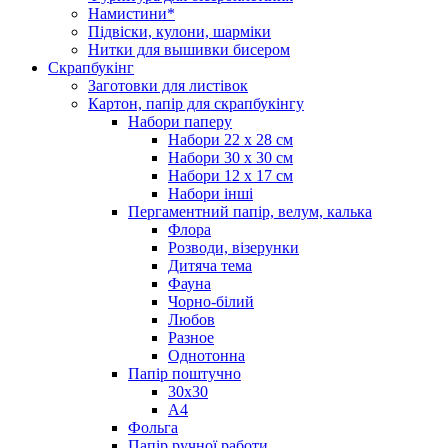
Намистини*
Підвіски, кулони, шарміки
Нитки для вышивки бисером
Скрапбукінг
Заготовки для листівок
Картон, папір для скрапбукінгу
Набори паперу
Набори 22 х 28 см
Набори 30 х 30 см
Набори 12 х 17 см
Набори інші
Пергаментний папір, велум, калька
Флора
Розводи, візерунки
Дитяча тема
Фауна
Чорно-білий
Любов
Разное
Однотонна
Папір поштучно
30х30
А4
Фольга
Папір ручної работи