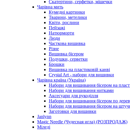
Скатертини, серфетки, мішечки
Чарiвна мить
Кумедні картинки
Тварини, метелики
Квіти, рослини
Пейзажі
Натюрморти
Люди
Часткова вишивка
Різне
Вишивка бісером
Подушки, серветки
Брошки
Вишивка на пластиковій канві
Crystal Art - набори для вишивки
Чарівна країна (Україна)
Набори для вишивання бісером на пласт
Набори для вишивання нитками
Аксесуари для рукоділля
Набори для вишивання бісером по дерев
Набори для вишивання бісером на штучн
Заготовки для вишивки
Janlynn
Magic Needle (Чудесная игла) (РОЗПРОДАЖ)
Міледі