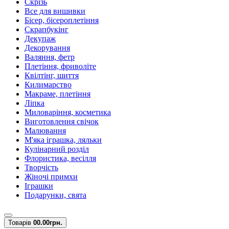
Скрізь
Все для вишивки
Бісер, бісероплетіння
Скрапбукінг
Декупаж
Декорування
Валяння, фетр
Плетіння, фриволіте
Квілтінг, шиття
Килимарство
Макраме, плетіння
Ліпка
Миловаріння, косметика
Виготовлення свічок
Малювання
М'яка іграшка, ляльки
Кулінарний розділ
Флористика, весілля
Творчість
Жіночі примхи
Іграшки
Подарунки, свята
Товарів
0
0.00грн.