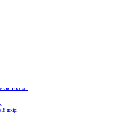
иковій основі
у
ій шкірі