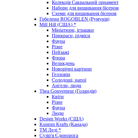
Колекція Сакральний орнамент
Набори для вишивання бісером
Схеми для вишивання бісером
Гобелени ROGOBLEN (Румунія)
Mill Hill (США) *
Мініатюри, іграшки
Прикраси, підвіси
Фауна
Різне
Пейзажі
Флора
Великдень
Новорічні картини
Гелловін
Солодощі, напої
Ангели, люди
Thea Gouverneur (Голандія)
Квіти
Різне
Фауна
Люди
Design Works (США)
Kustom Krafts (Канада)
ТМ Леді *
Сузір'я Єдинорога