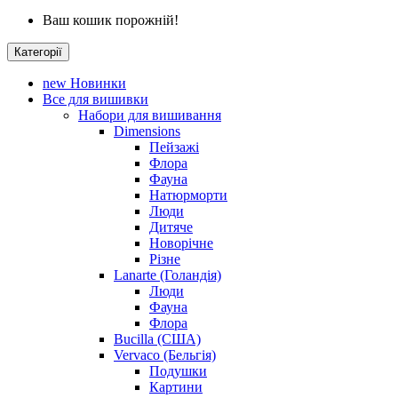
Ваш кошик порожній!
Категорії
new
Новинки
Все для вишивки
Набори для вишивання
Dimensions
Пейзажі
Флора
Фауна
Натюрморти
Люди
Дитяче
Новорічне
Різне
Lanarte (Голандія)
Люди
Фауна
Флора
Bucilla (США)
Vervaco (Бельгія)
Подушки
Картини