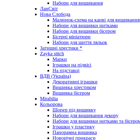
Набори для вишивання
ЛанСвіт
Нова Слобода
Малюнок-схема на канві для вишивання
Набори для вишивки нитками
Набори для вишивки бісером
Бісерні мініатюри
Набори для шиття ляльок
Затишні хрестики *
Zayka stitch
Марки
Іграшки на підвісі
На підставці
ВДВ (Україна)
Декоративні іграшки
Вишивка хрестиком
Вишивка бісером
Mirabilia
Кольорова
Шопер під вишивку
Набори для вишивання декору
Набори для вишивки нитками та бісеро
Іграшки у пластику
Панорамна вишивка
Новорічні прикраси