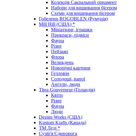
Колекція Сакральний орнамент
Набори для вишивання бісером
Схеми для вишивання бісером
Гобелени ROGOBLEN (Румунія)
Mill Hill (США) *
Мініатюри, іграшки
Прикраси, підвіси
Фауна
Різне
Пейзажі
Флора
Великдень
Новорічні картини
Гелловін
Солодощі, напої
Ангели, люди
Thea Gouverneur (Голандія)
Квіти
Різне
Фауна
Люди
Design Works (США)
Kustom Krafts (Канада)
ТМ Леді *
Сузір'я Єдинорога