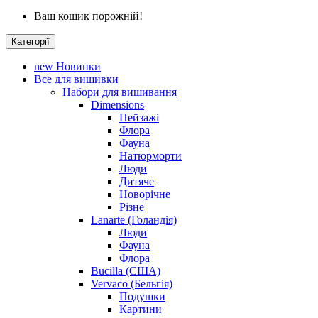
Ваш кошик порожній!
Категорії
new
Новинки
Все для вишивки
Набори для вишивання
Dimensions
Пейзажі
Флора
Фауна
Натюрморти
Люди
Дитяче
Новорічне
Різне
Lanarte (Голандія)
Люди
Фауна
Флора
Bucilla (США)
Vervaco (Бельгія)
Подушки
Картини