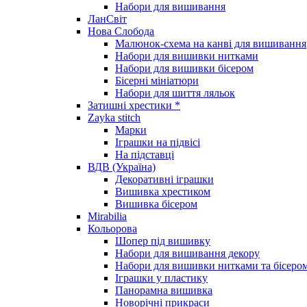
Набори для вишивання
ЛанСвіт
Нова Слобода
Малюнок-схема на канві для вишивання
Набори для вишивки нитками
Набори для вишивки бісером
Бісерні мініатюри
Набори для шиття ляльок
Затишні хрестики *
Zayka stitch
Марки
Іграшки на підвісі
На підставці
ВДВ (Україна)
Декоративні іграшки
Вишивка хрестиком
Вишивка бісером
Mirabilia
Кольорова
Шопер під вишивку
Набори для вишивання декору
Набори для вишивки нитками та бісеро
Іграшки у пластику
Панорамна вишивка
Новорічні прикраси