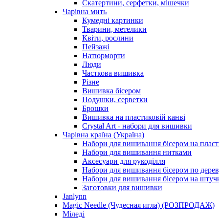
Скатертини, серфетки, мішечки
Чарiвна мить
Кумедні картинки
Тварини, метелики
Квіти, рослини
Пейзажі
Натюрморти
Люди
Часткова вишивка
Різне
Вишивка бісером
Подушки, серветки
Брошки
Вишивка на пластиковій канві
Crystal Art - набори для вишивки
Чарівна країна (Україна)
Набори для вишивання бісером на пласт
Набори для вишивання нитками
Аксесуари для рукоділля
Набори для вишивання бісером по дерев
Набори для вишивання бісером на штучн
Заготовки для вишивки
Janlynn
Magic Needle (Чудесная игла) (РОЗПРОДАЖ)
Міледі