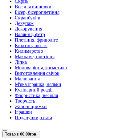
Скрізь
Все для вишивки
Бісер, бісероплетіння
Скрапбукінг
Декупаж
Декорування
Валяння, фетр
Плетіння, фриволіте
Квілтінг, шиття
Килимарство
Макраме, плетіння
Ліпка
Миловаріння, косметика
Виготовлення свічок
Малювання
М'яка іграшка, ляльки
Кулінарний розділ
Флористика, весілля
Творчість
Жіночі примхи
Іграшки
Подарунки, свята
Товарів
0
0.00грн.