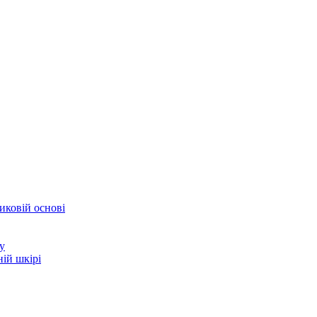
иковій основі
у
ій шкірі