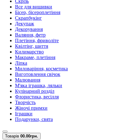
Скрізь
Все для вишивки
Бісер, бісероплетіння
Скрапбукінг
Декупаж
Декорування
Валяння, фетр
Плетіння, фриволіте
Квілтінг, шиття
Килимарство
Макраме, плетіння
Ліпка
Миловаріння, косметика
Виготовлення свічок
Малювання
М'яка іграшка, ляльки
Кулінарний розділ
Флористика, весілля
Творчість
Жіночі примхи
Іграшки
Подарунки, свята
Товарів
0
0.00грн.