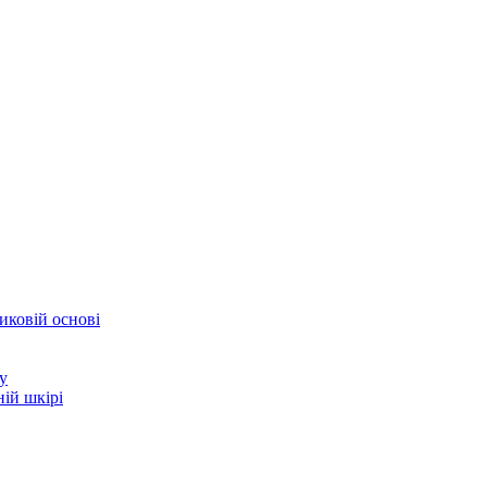
иковій основі
у
ій шкірі