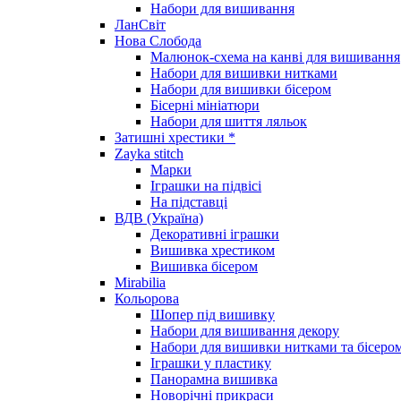
Набори для вишивання
ЛанСвіт
Нова Слобода
Малюнок-схема на канві для вишивання
Набори для вишивки нитками
Набори для вишивки бісером
Бісерні мініатюри
Набори для шиття ляльок
Затишні хрестики *
Zayka stitch
Марки
Іграшки на підвісі
На підставці
ВДВ (Україна)
Декоративні іграшки
Вишивка хрестиком
Вишивка бісером
Mirabilia
Кольорова
Шопер під вишивку
Набори для вишивання декору
Набори для вишивки нитками та бісеро
Іграшки у пластику
Панорамна вишивка
Новорічні прикраси