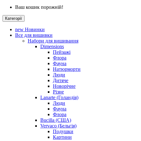
Ваш кошик порожній!
Категорії
new
Новинки
Все для вишивки
Набори для вишивання
Dimensions
Пейзажі
Флора
Фауна
Натюрморти
Люди
Дитяче
Новорічне
Різне
Lanarte (Голандія)
Люди
Фауна
Флора
Bucilla (США)
Vervaco (Бельгія)
Подушки
Картини