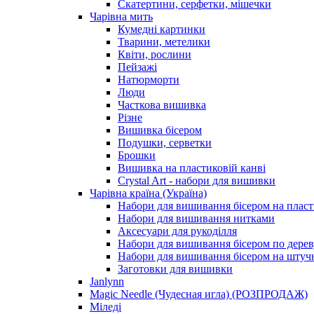
Скатертини, серфетки, мішечки
Чарiвна мить
Кумедні картинки
Тварини, метелики
Квіти, рослини
Пейзажі
Натюрморти
Люди
Часткова вишивка
Різне
Вишивка бісером
Подушки, серветки
Брошки
Вишивка на пластиковій канві
Crystal Art - набори для вишивки
Чарівна країна (Україна)
Набори для вишивання бісером на пласт
Набори для вишивання нитками
Аксесуари для рукоділля
Набори для вишивання бісером по дерев
Набори для вишивання бісером на штучн
Заготовки для вишивки
Janlynn
Magic Needle (Чудесная игла) (РОЗПРОДАЖ)
Міледі