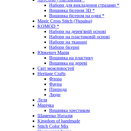
Набори для викладення стразами *
Вишивка бісером 3D *
Вишивка бісером на одязі *
Magic Cross Stitch (Україна)
KOMOD *
Набори на дерев'яній основі
Набори на пластиковій основі
Набори на тканині
Набори бісерні
Юркевич Марія
Вишивка на пластику
Вишивка на дереві
Світ можливостей
Heritage Crafts
Флора
Фауна
Природа
Люди
Леля
Марічка
Вишивка хрестиком
Шаменко Наталія
Kingdom of handmade
Stitch Color Mix