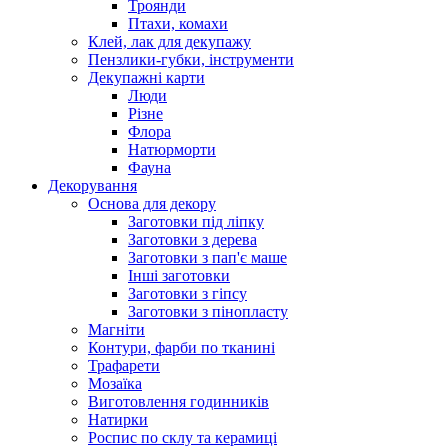
Троянди
Птахи, комахи
Клей, лак для декупажу
Пензлики-губки, інструменти
Декупажні карти
Люди
Різне
Флора
Натюрморти
Фауна
Декорування
Основа для декору
Заготовки під ліпку
Заготовки з дерева
Заготовки з пап'є маше
Інші заготовки
Заготовки з гіпсу
Заготовки з пінопласту
Магніти
Контури, фарби по тканині
Трафарети
Мозаїка
Виготовлення годинників
Натирки
Роспис по склу та керамиці