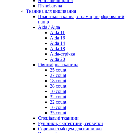
Наніашвілі Ірина
Riznobarvna
Тканина для вишивання
Пластикова канва, страмін, перфорований
папір
Aida / Аіда
Aida 11
Aida 16
Aida 14
Aida 18
Aida-стрічка
Aida 20
Рівномірна тканина
25 count
27 count
18 count
28 count
10 count
32 count
22 count
16 count
35 count
Спеціальні тканини
Рушники, скатертини, серветки
Сорочки з місцем для вишивки