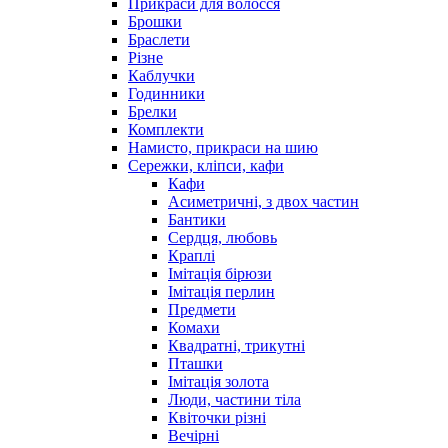
Прикраси для волосся
Брошки
Браслети
Різне
Каблучки
Годинники
Брелки
Комплекти
Намисто, прикраси на шию
Сережки, кліпси, кафи
Кафи
Асиметричні, з двох частин
Бантики
Сердця, любовь
Краплі
Імітація бірюзи
Імітація перлин
Предмети
Комахи
Квадратні, трикутні
Пташки
Імітація золота
Люди, частини тіла
Квіточки різні
Вечірні