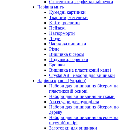
Скатертини, серфетки, мішечки
Чарiвна мить
Кумедні картинки
Тварини, метелики
Квіти, рослини
Пейзажі
Натюрморти
Люди
Часткова вишивка
Різне
Вишивка бісером
Подушки, серветки
Брошки
Вишивка на пластиковій канві
Crystal Art - набори для вишивки
Чарівна країна (Україна)
Набори для вишивання бісером на
пластиковій основі
Набори для вишивання нитками
Аксесуари для рукоділля
Набори для вишивання бісером по
дереву
Набори для вишивання бісером на
штучній шкірі
Заготовки для вишивки