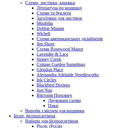
Схеми, листівки, книжки
Література по вишивці
Схеми та буклети
Заготовки для листівок
Mirabilia
Debbie Mumm
Wichelt
Схеми американських дизайнерів
Jim Shore
Cхеми Rosewood Manor
Lavender & Lace
Stoney Creek
Cottage Garden Samplings
Glendon Place
Alessandra Adelaide Needleworks
Ink Circles
Blackbird Designs
Just Nan
Вікторія Попович
Друковані схеми
Паки
Вироби з місцем для вишивки
Бісер, бісероплетіння
Набори для бісероплетіння
Ріоліс (Росія)