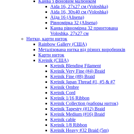
Канва з фоновим малюнком
Aida 16, 27х27 см (Voloshka)
Aida 16, 30х40 см (Voloshka)
Аїда 16 (Alisena)
Рівномірка 32 (Alisena)
Канва рівномірна 32 принтована
Voloshka, 27х27 см
Нитки, карти ниток
Rainbow Gallery (США)
Металізована нитка від різних виробників
Карти ниток
Kreinik (США)
Kreinik Blending Filament
Kreinik Very Fine (#4) Braid
Kreinik Fine (#8) Braid
Kreinik Japan Thread #1, #5 & #7
Kreinik Ombre
Kreinik Cord
Kreinik 1/16 Ribbon
Kreinik Collection (наборы ниток)
Kreinik Tapestry (#12) Braid
Kreinik Medium (#16) Braid
Kreinik cable
Kreinik 1/8 Ribbon
Kreinik Heavy #32 Braid (5m)