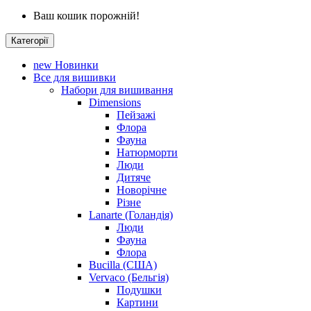
Ваш кошик порожній!
Категорії
new
Новинки
Все для вишивки
Набори для вишивання
Dimensions
Пейзажі
Флора
Фауна
Натюрморти
Люди
Дитяче
Новорічне
Різне
Lanarte (Голандія)
Люди
Фауна
Флора
Bucilla (США)
Vervaco (Бельгія)
Подушки
Картини