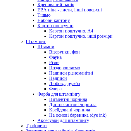
Крепований папір
ЕВА піна - листи, інші поверхні
Тішью
Набори картону
Картон поштучно
Картон поштучно, А4
Картон поштучно, інші розміри
Штампінг
Штампи
Візерунки, фон
Фауна
Різне
Поздоровляємо
Надписи різноманітні
Надписи
Любов, дружба
Флора
Фарба для штампінгу
Пігментні чорнила
Дистресингові чорнила
Крейдовані чорнила
На основі барвника (dye ink)
Аксесуари для штампінгу
Трафарети
Заготовки для альбомів, блокнотів