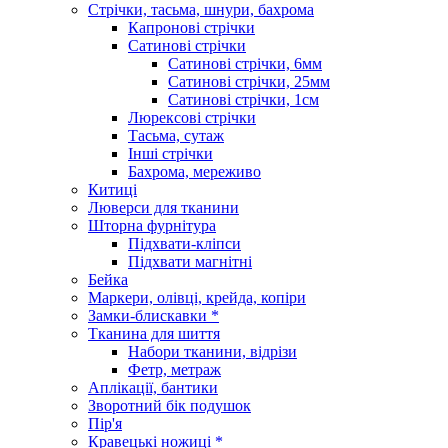
Стрічки, тасьма, шнури, бахрома
Капронові стрічки
Сатинові стрічки
Сатинові стрічки, 6мм
Сатинові стрічки, 25мм
Сатинові стрічки, 1см
Люрексові стрічки
Тасьма, сутаж
Інші стрічки
Бахрома, мереживо
Китиці
Люверси для тканини
Шторна фурнітура
Підхвати-кліпси
Підхвати магнітні
Бейка
Маркери, олівці, крейда, копіри
Замки-блискавки *
Тканина для шиття
Набори тканини, відрізи
Фетр, метраж
Аплікації, бантики
Зворотний бік подушок
Пір'я
Кравецькі ножиці *