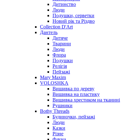
Дитинство
Люди
Подушки, серветки
Новий рік та Різдво
Collection D'Art
Дантель
Дитяче
Тварини
Люди
Флора
Подушки
Релігія
Пейзажі
Mary Maxim
VOLOSHKA
Вишивка по дереву
Вишивка на пластику
Вишивка хрестиком на тканині
Рушники
Bothy Threads
Будиночки, пейзажі
Люди
Казки
Різне
Фауна