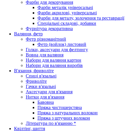
Фарби для декорування
Фарби металік універсальні
Фарби акрилові, універсальні
Фарби для металу, золочення та реставрації
Спеціальні складові, добавки
Фурнітура декоративна
Валяння, фетр
Фетр різноманітний
Фетр (войлок) листовий
Голки, аксесуари для фелтингу
Вовна для валяння
Набори для валяння картин
Набори для валяння виробів
В'язання, фриволіте
Спиці в'язальні
Фриволіте
Гачки в'язальні
Аксесуари для в'язання
Нитки для в'язання
Бавовна
Пряжа чистошерстяна
Пряжа з натуральних волокон
Пряжа з штучних волокон
Література по в'язанню *
Квілтінг, шиття