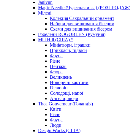
Janlynn
Magic Needle (Чудесная игла) (РОЗПРОДАЖ)
Міледі
Колекція Сакральний орнамент
Набори для вишивання бісером
Схеми для вишивання бісером
Гобелени ROGOBLEN (Румунія)
Mill Hill (США) *
Мініатюри, іграшки
Прикраси, підвіси
Фауна
Різне
Пейзажі
Флора
Великдень
Новорічні картини
Гелловін
Солодощі, напої
Ангели, люди
Thea Gouverneur (Голандія)
Квіти
Різне
Фауна
Люди
Design Works (США)