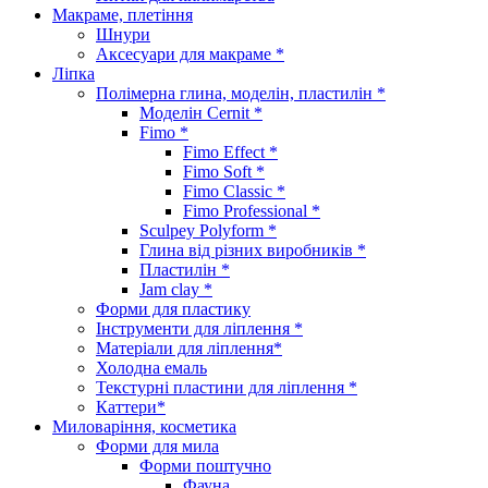
Макраме, плетіння
Шнури
Аксесуари для макраме *
Ліпка
Полімерна глина, моделін, пластилін *
Моделін Cernit *
Fimo *
Fimo Effect *
Fimo Soft *
Fimo Classic *
Fimo Professional *
Sculpey Polyform *
Глина від різних виробників *
Пластилін *
Jam clay *
Форми для пластику
Інструменти для ліплення *
Матеріали для ліплення*
Холодна емаль
Текстурні пластини для ліплення *
Каттери*
Миловаріння, косметика
Форми для мила
Форми поштучно
Фауна