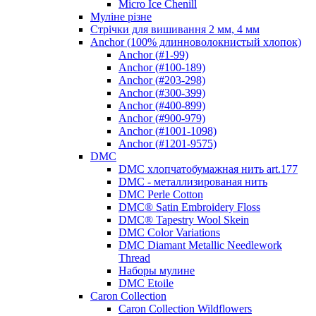
Micro Ice Chenill
Муліне різне
Стрічки для вишивання 2 мм, 4 мм
Anchor (100% длинноволокнистый хлопок)
Anchor (#1-99)
Anchor (#100-189)
Anchor (#203-298)
Anchor (#300-399)
Anchor (#400-899)
Anchor (#900-979)
Anchor (#1001-1098)
Anchor (#1201-9575)
DMC
DMC хлопчатобумажная нить art.177
DMC - металлизированая нить
DMC Perle Cotton
DMC® Satin Embroidery Floss
DMC® Tapestry Wool Skein
DMC Color Variations
DMC Diamant Metallic Needlework
Thread
Наборы мулине
DMC Etoile
Caron Collection
Caron Collection Wildflowers