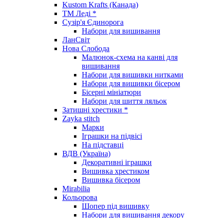
Kustom Krafts (Канада)
ТМ Леді *
Сузір'я Єдинорога
Набори для вишивання
ЛанСвіт
Нова Слобода
Малюнок-схема на канві для
вишивання
Набори для вишивки нитками
Набори для вишивки бісером
Бісерні мініатюри
Набори для шиття ляльок
Затишні хрестики *
Zayka stitch
Марки
Іграшки на підвісі
На підставці
ВДВ (Україна)
Декоративні іграшки
Вишивка хрестиком
Вишивка бісером
Mirabilia
Кольорова
Шопер під вишивку
Набори для вишивання декору