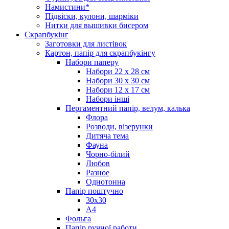
Намистини*
Підвіски, кулони, шарміки
Нитки для вышивки бисером
Скрапбукінг
Заготовки для листівок
Картон, папір для скрапбукінгу
Набори паперу
Набори 22 х 28 см
Набори 30 х 30 см
Набори 12 х 17 см
Набори інші
Пергаментний папір, велум, калька
Флора
Розводи, візерунки
Дитяча тема
Фауна
Чорно-білий
Любов
Разное
Однотонна
Папір поштучно
30х30
А4
Фольга
Папір ручної работи