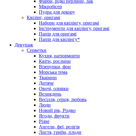
Фарби, рідкі перлини, лак
Мікробісер
Пудра для декору
Квілінг, оригамі
Набори для квілінгу, оригамі
Інструменти для квілінгу, оригамі
Папір для оригамі
Папір для квілінгу*
Декупаж
Серветки
Кухня, натюрморти
Квіти, рослини
Візерунки, фон
Морська тема
Тварини
Дитяче
Овочі, оливки
Великдень
Весілля, серця, любовь
Люди
Новий рік, Різдво
Ягоди, фрукти
Різне
Ангели, феї, релігія
Листя, гриби, плоди