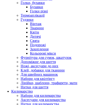
Голки, булавки
Булавки
Голки різні
Термоаплікації
Гудзики
Вінтаж
Тварини
Квіти
Дитячі
Свята
Подорожі
Захоплення
Кольорові мікси
Фурнітура для сумок, шкатулок
Допоміжне для шиття
Ножі, аксесуари до них
Клей, добавки для тканини
Для швейних машинок
Набори для квілтінгу
Лінійки, шаблони, трафарети, мати
Нитки для шиття
Килимарство
Набори для килимарства
Аксесуари для килимарства
Нитки для килимарства