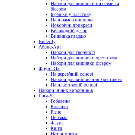
Набори для вишивки нитками та
бісером
Іграшки у пластику
Панорамна вишивка
Новорічні прикраси
Великодній декор
Вишивка гладдю
Butterfly
Абрис-Арт
Набори для творчості
Набори для вишивки хрестиком
Набори для вишивки бісером
ФрузелОк
На дерев'яній основі
Набори для вишивання хрестиком
На пластиковій основі
Набори інших виробників
Luca-S
Гобелени
Класика
Різне
Пейзажі
Фауна
Квіти
Натюрморти