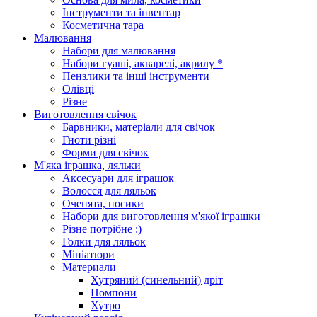
Інструменти та інвентар
Косметична тара
Малювання
Набори для малювання
Набори гуаші, акварелі, акрилу *
Пензлики та інші інструменти
Олівці
Різне
Виготовлення свічок
Барвники, матеріали для свічок
Гноти різні
Форми для свічок
М'яка іграшка, ляльки
Аксесуари для іграшок
Волосся для ляльок
Оченята, носики
Набори для виготовлення м'якої іграшки
Різне потрібне :)
Голки для ляльок
Мініатюри
Материали
Хутряний (синельний) дріт
Помпони
Хутро