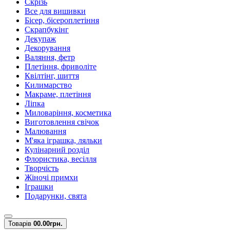
Скрізь
Все для вишивки
Бісер, бісероплетіння
Скрапбукінг
Декупаж
Декорування
Валяння, фетр
Плетіння, фриволіте
Квілтінг, шиття
Килимарство
Макраме, плетіння
Ліпка
Миловаріння, косметика
Виготовлення свічок
Малювання
М'яка іграшка, ляльки
Кулінарний розділ
Флористика, весілля
Творчість
Жіночі примхи
Іграшки
Подарунки, свята
Товарів
0
0.00грн.