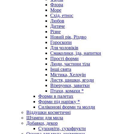
Флора
Море
Схід, етнос
Любов
Дитяче
Різне
Новий рік, Різдво
Гороскопи
Для чоловіків
Смаколики, їда, напитки
Прості форми
Люди, частини тіла
Інші свята
Містика, Хелоуїн
Листя, шишки, ягоди
Візерунки, завитки
Птахи, комахи *
Форми в палетах
Форми під нарізку *
Силіконові форми та молди
Віддушки косметичні
Штампи для мила
Добавки, декор
Сухоцвіти, сухофрукти
Основа для мила, косметики