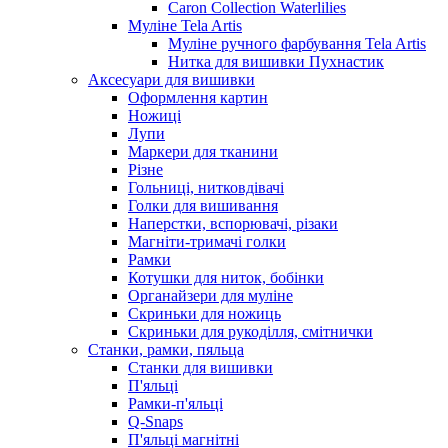
Caron Collection Waterlilies
Муліне Tela Artis
Муліне ручного фарбування Tela Artis
Нитка для вишивки Пухнастик
Аксесуари для вишивки
Оформлення картин
Ножиці
Лупи
Маркери для тканини
Різне
Гольниці, нитковдівачі
Голки для вишивання
Наперстки, вспорювачі, різаки
Магніти-тримачі голки
Рамки
Котушки для ниток, бобінки
Органайзери для муліне
Скриньки для ножиць
Скриньки для рукоділля, смітнички
Станки, рамки, пяльца
Станки для вишивки
П'яльці
Рамки-п'яльці
Q-Snaps
П'яльці магнітні