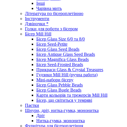
Інші
Чарівна мить
Література по бісероплетінню
Інструменти
Дзвіночки *
Голки для роботи з бісером
Бісер Mill Hill
Бісер Glass Size 6/0 та 8/0
Бісер Seed-Petite
Бісер Glass Seed Beads
Бісер Antique Glass Seed Beads
Бісер Magnifica Glass Beads
Бісер Seed-Frosted Beads
Прикраси Glass & Crystal Treasures
Гудзики Mill Hill (ручна работа)
Міні-набори бісеру
Бісер Glass Pebble Beads
Бісер Glass Bugle Beads
Карти кольорів та трежерсів Mill Hill
Бісер, що світиться у темряві
Паєтки
Шнури, дріт, нитка-гумка, мононитка
Дріт
Нитка-гумка, мононитка
Фурнітура для бісероплетіння