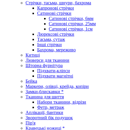
Стрічки, тасьма, шнури, бахрома
Капронові стрічки
Сатинові стрічки
Сатинові стрічки, 6мм
Сатинові стрічки, 25мм
Сатинові стрічки, 1см
Люрексові стрічки
Тасьма, сутаж
Інші стрічки
Бахрома, мереживо
Китиці
Люверси для тканини
Шторна фурнітура
Підхвати-кліпси
Підхвати магнітні
Бейка
Маркери, олівці, крейда, копіри
Замки-блискавки *
Тканина для шиття
Набори тканини, відрізи
Фетр, метраж
Аплікації, бантики
Зворотний бік подушок
Пір'я
Кравецькі ножиці *