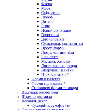
Флора
Море
Схід, етнос
Любов
Дитяче
Різне
Новий рік, Різдво
Гороскопи
Для чоловіків
Смаколики, їда, напитки
Прості форми
Люди, частини тіла
Інші свята
Містика, Хелоуїн
Листя, шишки, ягоди
Візерунки, завитки
Птахи, комахи *
Форми в палетах
Форми під нарізку *
Силіконові форми та молди
Віддушки косметичні
Штампи для мила
Добавки, декор
Сухоцвіти, сухофрукти
Основа для мила, косметики