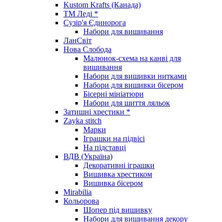
Kustom Krafts (Канада)
ТМ Леді *
Сузір'я Єдинорога
Набори для вишивання
ЛанСвіт
Нова Слобода
Малюнок-схема на канві для
вишивання
Набори для вишивки нитками
Набори для вишивки бісером
Бісерні мініатюри
Набори для шиття ляльок
Затишні хрестики *
Zayka stitch
Марки
Іграшки на підвісі
На підставці
ВДВ (Україна)
Декоративні іграшки
Вишивка хрестиком
Вишивка бісером
Mirabilia
Кольорова
Шопер під вишивку
Набори для вишивання декору