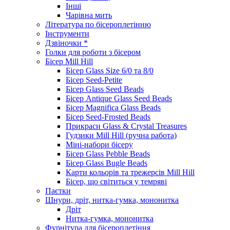
Інші
Чарівна мить
Література по бісероплетінню
Інструменти
Дзвіночки *
Голки для роботи з бісером
Бісер Mill Hill
Бісер Glass Size 6/0 та 8/0
Бісер Seed-Petite
Бісер Glass Seed Beads
Бісер Antique Glass Seed Beads
Бісер Magnifica Glass Beads
Бісер Seed-Frosted Beads
Прикраси Glass & Crystal Treasures
Гудзики Mill Hill (ручна работа)
Міні-набори бісеру
Бісер Glass Pebble Beads
Бісер Glass Bugle Beads
Карти кольорів та трежерсів Mill Hill
Бісер, що світиться у темряві
Паєтки
Шнури, дріт, нитка-гумка, мононитка
Дріт
Нитка-гумка, мононитка
Фурнітура для бісероплетіння