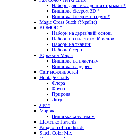
Набори для викладення стразами *
Вишивка бісером 3D *
Вишивка бісером на одязі *
Magic Cross Stitch (Україна)
KOMOD *
Набори на дерев'яній основі
Набори на пластиковій основі
Набори на тканині
Набори бісерні
Юркевич Марія
Вишивка на пластику
Вишивка на дереві
Світ можливостей
Heritage Crafts
Флора
Фауна
Природа
Люди
Леля
Марічка
Вишивка хрестиком
Шаменко Наталія
Kingdom of handmade
Stitch Color Mix