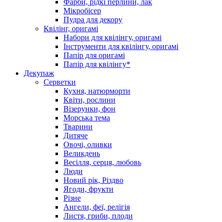
Фарби, рідкі перлини, лак
Мікробісер
Пудра для декору
Квілінг, оригамі
Набори для квілінгу, оригамі
Інструменти для квілінгу, оригамі
Папір для оригамі
Папір для квілінгу*
Декупаж
Серветки
Кухня, натюрморти
Квіти, рослини
Візерунки, фон
Морська тема
Тварини
Дитяче
Овочі, оливки
Великдень
Весілля, серця, любовь
Люди
Новий рік, Різдво
Ягоди, фрукти
Різне
Ангели, феї, релігія
Листя, гриби, плоди