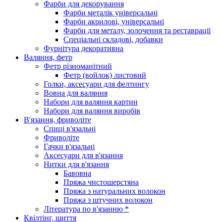
Фарби для декорування
Фарби металік універсальні
Фарби акрилові, універсальні
Фарби для металу, золочення та реставрації
Спеціальні складові, добавки
Фурнітура декоративна
Валяння, фетр
Фетр різноманітний
Фетр (войлок) листовий
Голки, аксесуари для фелтингу
Вовна для валяння
Набори для валяння картин
Набори для валяння виробів
В'язання, фриволіте
Спиці в'язальні
Фриволіте
Гачки в'язальні
Аксесуари для в'язання
Нитки для в'язання
Бавовна
Пряжа чистошерстяна
Пряжа з натуральних волокон
Пряжа з штучних волокон
Література по в'язанню *
Квілтінг, шиття