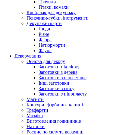
Троянди
Птахи, комахи
Клей, лак для декупажу
Пензлики-губки, інструменти
Декупажні карти
Люди
Різне
Флора
Натюрморти
Фауна
Декорування
Основа для декору
Заготовки під ліпку
Заготовки з дерева
Заготовки з пап'є маше
Інші заготовки
Заготовки з гіпсу
Заготовки з пінопласту
Магніти
Контури, фарби по тканині
Трафарети
Мозаїка
Виготовлення годинників
Натирки
Роспис по склу та керамиці