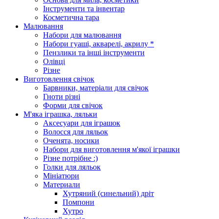
Інструменти та інвентар
Косметична тара
Малювання
Набори для малювання
Набори гуаші, акварелі, акрилу *
Пензлики та інші інструменти
Олівці
Різне
Виготовлення свічок
Барвники, матеріали для свічок
Гноти різні
Форми для свічок
М'яка іграшка, ляльки
Аксесуари для іграшок
Волосся для ляльок
Оченята, носики
Набори для виготовлення м'якої іграшки
Різне потрібне :)
Голки для ляльок
Мініатюри
Материали
Хутряний (синельний) дріт
Помпони
Хутро