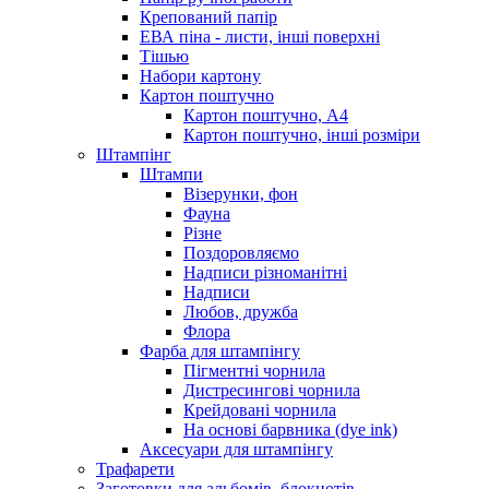
Крепований папір
ЕВА піна - листи, інші поверхні
Тішью
Набори картону
Картон поштучно
Картон поштучно, А4
Картон поштучно, інші розміри
Штампінг
Штампи
Візерунки, фон
Фауна
Різне
Поздоровляємо
Надписи різноманітні
Надписи
Любов, дружба
Флора
Фарба для штампінгу
Пігментні чорнила
Дистресингові чорнила
Крейдовані чорнила
На основі барвника (dye ink)
Аксесуари для штампінгу
Трафарети
Заготовки для альбомів, блокнотів