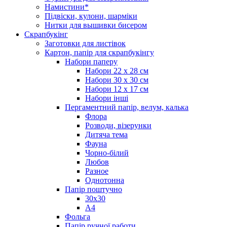
Намистини*
Підвіски, кулони, шарміки
Нитки для вышивки бисером
Скрапбукінг
Заготовки для листівок
Картон, папір для скрапбукінгу
Набори паперу
Набори 22 х 28 см
Набори 30 х 30 см
Набори 12 х 17 см
Набори інші
Пергаментний папір, велум, калька
Флора
Розводи, візерунки
Дитяча тема
Фауна
Чорно-білий
Любов
Разное
Однотонна
Папір поштучно
30х30
А4
Фольга
Папір ручної работи