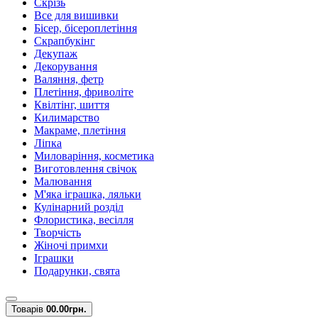
Скрізь
Все для вишивки
Бісер, бісероплетіння
Скрапбукінг
Декупаж
Декорування
Валяння, фетр
Плетіння, фриволіте
Квілтінг, шиття
Килимарство
Макраме, плетіння
Ліпка
Миловаріння, косметика
Виготовлення свічок
Малювання
М'яка іграшка, ляльки
Кулінарний розділ
Флористика, весілля
Творчість
Жіночі примхи
Іграшки
Подарунки, свята
Товарів
0
0.00грн.