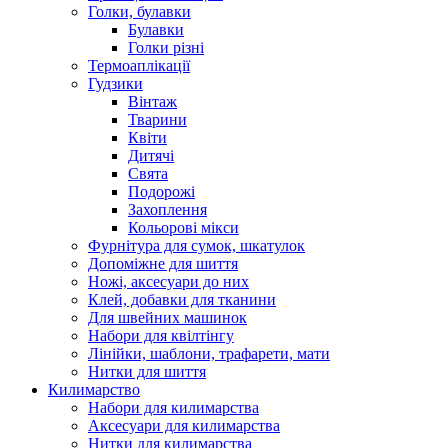
Голки, булавки
Булавки
Голки різні
Термоаплікації
Гудзики
Вінтаж
Тварини
Квіти
Дитячі
Свята
Подорожі
Захоплення
Кольорові мікси
Фурнітура для сумок, шкатулок
Допоміжне для шиття
Ножі, аксесуари до них
Клей, добавки для тканини
Для швейних машинок
Набори для квілтінгу
Лінійки, шаблони, трафарети, мати
Нитки для шиття
Килимарство
Набори для килимарства
Аксесуари для килимарства
Нитки для килимарства