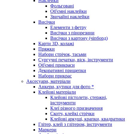
Наклейки
Фольговані
Об'ємні наклейки
Звичайні наклейки
Висічки
Елементи з фетру
Висічки з пінорезини
Висічки з картону (чіпборд)
Карти 3D, колажі
Пряжки
Набори стрічок, тасьми
Сургучні печатки, віск, інструменти
Об'ємні прикраси
Декоративні прищепки
Набори прикрас
Аксесуари, матеріали
Анкери, кутики для фото *
Клейові матеріали
Клейові пістолети, стержні,
інструменти
Клеї різного призначення
Скотч, клейкі стрічки
Клейові аркуші, крапки, квадратики
Глітер, клей з глітером, інструменти
Маркери