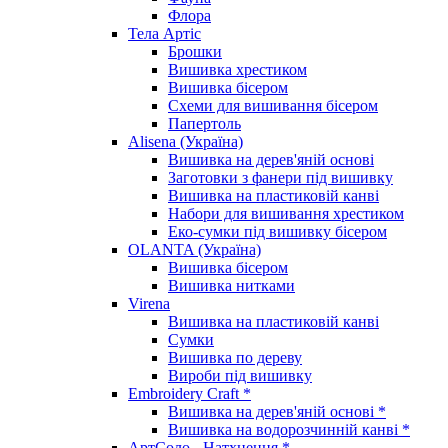
Флора
Тела Артіс
Брошки
Вишивка хрестиком
Вишивка бісером
Схеми для вишивання бісером
Папертоль
Alisena (Україна)
Вишивка на дерев'яній основі
Заготовки з фанери під вишивку
Вишивка на пластиковій канві
Набори для вишивання хрестиком
Еко-сумки під вишивку бісером
OLANTA (Україна)
Вишивка бісером
Вишивка нитками
Virena
Вишивка на пластиковій канві
Сумки
Вишивка по дереву
Вироби під вишивку
Embroidery Craft *
Вишивка на дерев'яній основі *
Вишивка на водорозчинній канві *
АртСоло - Натхнення *