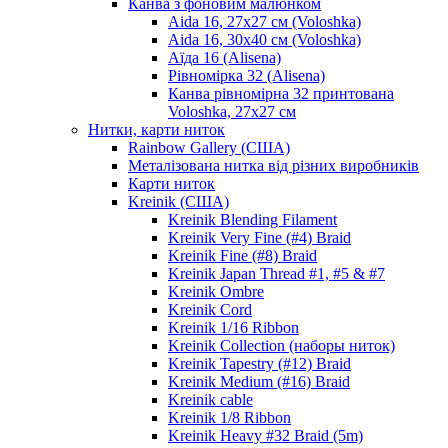
Канва з фоновим малюнком
Aida 16, 27х27 см (Voloshka)
Aida 16, 30х40 см (Voloshka)
Аїда 16 (Alisena)
Рівномірка 32 (Alisena)
Канва рівномірна 32 принтована
Voloshka, 27х27 см
Нитки, карти ниток
Rainbow Gallery (США)
Металізована нитка від різних виробників
Карти ниток
Kreinik (США)
Kreinik Blending Filament
Kreinik Very Fine (#4) Braid
Kreinik Fine (#8) Braid
Kreinik Japan Thread #1, #5 & #7
Kreinik Ombre
Kreinik Cord
Kreinik 1/16 Ribbon
Kreinik Collection (наборы ниток)
Kreinik Tapestry (#12) Braid
Kreinik Medium (#16) Braid
Kreinik cable
Kreinik 1/8 Ribbon
Kreinik Heavy #32 Braid (5m)