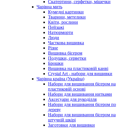
Скатертини, серфетки, мішечки
Чарiвна мить
Кумедні картинки
Тварини, метелики
Квіти, рослини
Пейзажі
Натюрморти
Люди
Часткова вишивка
Різне
Вишивка бісером
Подушки, серветки
Брошки
Вишивка на пластиковій канві
Crystal Art - набори для вишивки
Чарівна країна (Україна)
Набори для вишивання бісером на
пластиковій основі
Набори для вишивання нитками
Аксесуари для рукоділля
Набори для вишивання бісером по
дереву
Набори для вишивання бісером на
штучній шкірі
Заготовки для вишивки