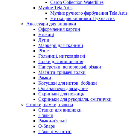
Caron Collection Waterlilies
Муліне Tela Artis
Муліне ручного фарбування Tela Artis
Нитка для вишивки Пухнастик
Аксесуари для вишивки
Оформлення картин
Ножиці
Лупи
Маркери для тканини
Різне
Гольниці, нитковдівачі
Голки для вишивання
Наперстки, вспорювачі, різаки
Магніти-тримачі голки
Рамки
Котушки для ниток, бобінки
Органайзери для муліне
Скриньки для ножиць
Скриньки для рукоділля, смітнички
Станки, рамки, пяльца
Станки для вишивки
П'яльці
Рамки-п'яльці
Q-Snaps
П'яльці магнітні