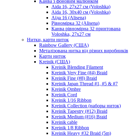
Канва з фоновим малюнком
Aida 16, 27х27 см (Voloshka)
Aida 16, 30х40 см (Voloshka)
Аїда 16 (Alisena)
Рівномірка 32 (Alisena)
Канва рівномірна 32 принтована
Voloshka, 27х27 см
Нитки, карти ниток
Rainbow Gallery (США)
Металізована нитка від різних виробників
Карти ниток
Kreinik (США)
Kreinik Blending Filament
Kreinik Very Fine (#4) Braid
Kreinik Fine (#8) Braid
Kreinik Japan Thread #1, #5 & #7
Kreinik Ombre
Kreinik Cord
Kreinik 1/16 Ribbon
Kreinik Collection (наборы ниток)
Kreinik Tapestry (#12) Braid
Kreinik Medium (#16) Braid
Kreinik cable
Kreinik 1/8 Ribbon
Kreinik Heavy #32 Braid (5m)