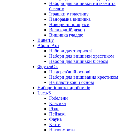
Набори для вишивки нитками та
бісером
Іграшки у пластику
Панорамна вишивка
Новорічні прикраси
Великодній декор
Вишивка гладдю
Butterfly
Абрис-Арт
Набори для творчості
Набори для вишивки хрестиком
Набори для вишивки бісером
ФрузелОк
На дерев'яній основі
Набори для вишивання хрестиком
На пластиковій основі
Набори інших виробників
Luca-S
Гобелени
Класика
Різне
Пейзажі
Фауна
Квіти
Натюрморти