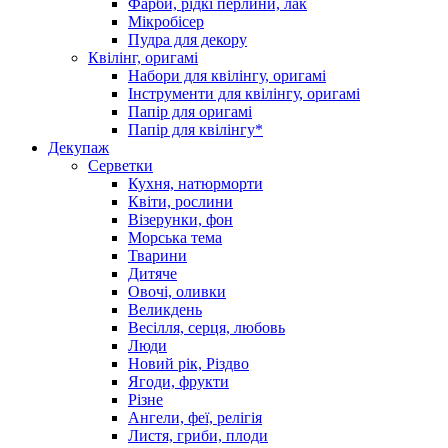
Фарби, рідкі перлини, лак
Мікробісер
Пудра для декору
Квілінг, оригамі
Набори для квілінгу, оригамі
Інструменти для квілінгу, оригамі
Папір для оригамі
Папір для квілінгу*
Декупаж
Серветки
Кухня, натюрморти
Квіти, рослини
Візерунки, фон
Морська тема
Тварини
Дитяче
Овочі, оливки
Великдень
Весілля, серця, любовь
Люди
Новий рік, Різдво
Ягоди, фрукти
Різне
Ангели, феї, релігія
Листя, гриби, плоди