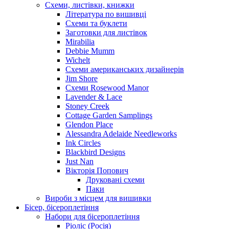
Схеми, листівки, книжки
Література по вишивці
Схеми та буклети
Заготовки для листівок
Mirabilia
Debbie Mumm
Wichelt
Схеми американських дизайнерів
Jim Shore
Cхеми Rosewood Manor
Lavender & Lace
Stoney Creek
Cottage Garden Samplings
Glendon Place
Alessandra Adelaide Needleworks
Ink Circles
Blackbird Designs
Just Nan
Вікторія Попович
Друковані схеми
Паки
Вироби з місцем для вишивки
Бісер, бісероплетіння
Набори для бісероплетіння
Ріоліс (Росія)