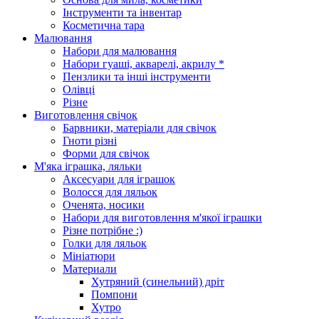
Інструменти та інвентар
Косметична тара
Малювання
Набори для малювання
Набори гуаші, акварелі, акрилу *
Пензлики та інші інструменти
Олівці
Різне
Виготовлення свічок
Барвники, матеріали для свічок
Гноти різні
Форми для свічок
М'яка іграшка, ляльки
Аксесуари для іграшок
Волосся для ляльок
Оченята, носики
Набори для виготовлення м'якої іграшки
Різне потрібне :)
Голки для ляльок
Мініатюри
Материали
Хутряний (синельний) дріт
Помпони
Хутро