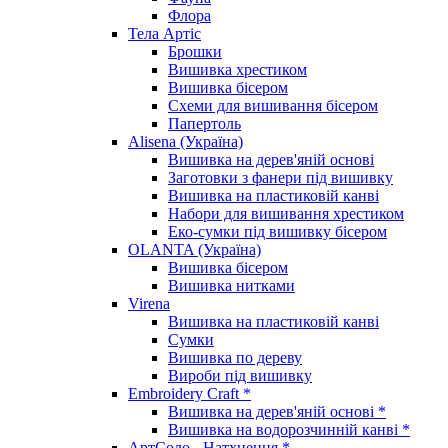
Флора
Тела Артіс
Брошки
Вишивка хрестиком
Вишивка бісером
Схеми для вишивання бісером
Папертоль
Alisena (Україна)
Вишивка на дерев'яній основі
Заготовки з фанери під вишивку
Вишивка на пластиковій канві
Набори для вишивання хрестиком
Еко-сумки під вишивку бісером
OLANTA (Україна)
Вишивка бісером
Вишивка нитками
Virena
Вишивка на пластиковій канві
Сумки
Вишивка по дереву
Вироби під вишивку
Embroidery Craft *
Вишивка на дерев'яній основі *
Вишивка на водорозчинній канві *
АртСоло - Натхнення *