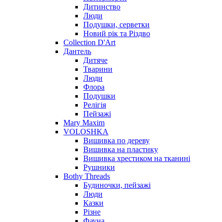
Дитинство
Люди
Подушки, серветки
Новий рік та Різдво
Collection D'Art
Дантель
Дитяче
Тварини
Люди
Флора
Подушки
Релігія
Пейзажі
Mary Maxim
VOLOSHKA
Вишивка по дереву
Вишивка на пластику
Вишивка хрестиком на тканині
Рушники
Bothy Threads
Будиночки, пейзажі
Люди
Казки
Різне
Фауна