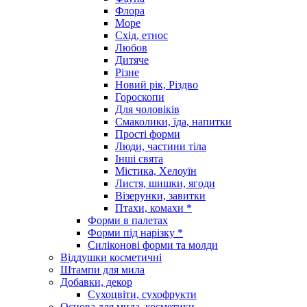
Флора
Море
Схід, етнос
Любов
Дитяче
Різне
Новий рік, Різдво
Гороскопи
Для чоловіків
Смаколики, їда, напитки
Прості форми
Люди, частини тіла
Інші свята
Містика, Хелоуїн
Листя, шишки, ягоди
Візерунки, завитки
Птахи, комахи *
Форми в палетах
Форми під нарізку *
Силіконові форми та молди
Віддушки косметичні
Штампи для мила
Добавки, декор
Сухоцвіти, сухофрукти
Основа для мила, косметики