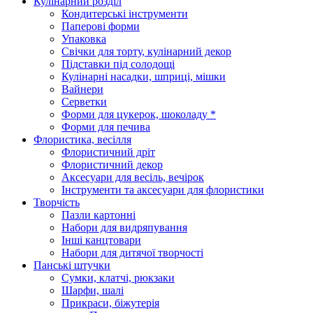
Кулінарний розділ
Кондитерські інструменти
Паперові форми
Упаковка
Свічки для торту, кулінарний декор
Підставки під солодощі
Кулінарні насадки, шприці, мішки
Вайнери
Серветки
Форми для цукерок, шоколаду *
Форми для печива
Флористика, весілля
Флористичний дріт
Флористичний декор
Аксесуари для весіль, вечірок
Інструменти та аксесуари для флористики
Творчість
Пазли картонні
Набори для видряпування
Інші канцтовари
Набори для дитячої творчості
Панські штучки
Сумки, клатчі, рюкзаки
Шарфи, шалі
Прикраси, біжутерія