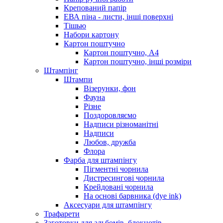
Крепований папір
ЕВА піна - листи, інші поверхні
Тішью
Набори картону
Картон поштучно
Картон поштучно, А4
Картон поштучно, інші розміри
Штампінг
Штампи
Візерунки, фон
Фауна
Різне
Поздоровляємо
Надписи різноманітні
Надписи
Любов, дружба
Флора
Фарба для штампінгу
Пігментні чорнила
Дистресингові чорнила
Крейдовані чорнила
На основі барвника (dye ink)
Аксесуари для штампінгу
Трафарети
Заготовки для альбомів, блокнотів