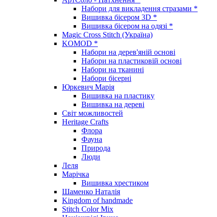
Набори для викладення стразами *
Вишивка бісером 3D *
Вишивка бісером на одязі *
Magic Cross Stitch (Україна)
KOMOD *
Набори на дерев'яній основі
Набори на пластиковій основі
Набори на тканині
Набори бісерні
Юркевич Марія
Вишивка на пластику
Вишивка на дереві
Світ можливостей
Heritage Crafts
Флора
Фауна
Природа
Люди
Леля
Марічка
Вишивка хрестиком
Шаменко Наталія
Kingdom of handmade
Stitch Color Mix