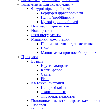
Інструменти для скрапбукингу
Фігурні діркопробивачі
Бордюрні діркопробивачі
Панчі (пробійники)
Кутові діркопробивачі
Ножиці, фігурні ножиці
Ножі, різаки
Різні інструменти
Машинки, ножі, папки
Папки, пластини для тиснення
Ножі
Машинки та приспособи для них
Прикраси
Брадси
Круги, квадрати
Квіти, флора
Свята
Різне
Квіточки, листочки
Паперові квіти
Тканинні квіти
Листочки, пелюстки
Половинки намистин, стрази, камінчики
Люверси