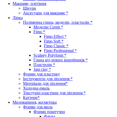
Макраме, плетіння
Шнури
Аксесуари для макраме *
Ліпка
Полімерна глина, моделін, пластилін *
Моделін Cernit *
Fimo *
Fimo Effect *
Fimo Soft *
Fimo Classic *
Fimo Professional *
Sculpey Polyform *
Глина від різних виробників *
Пластилін *
Jam clay *
Форми для пластику
Інструменти для ліплення *
Матеріали для ліплення*
Холодна емаль
Текстурні пластини для ліплення *
Каттери*
Миловаріння, косметика
Форми для мила
Форми поштучно
Фауна