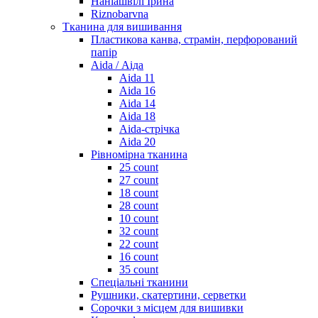
Наніашвілі Ірина
Riznobarvna
Тканина для вишивання
Пластикова канва, страмін, перфорований
папір
Aida / Аіда
Aida 11
Aida 16
Aida 14
Aida 18
Aida-стрічка
Aida 20
Рівномірна тканина
25 count
27 count
18 count
28 count
10 count
32 count
22 count
16 count
35 count
Спеціальні тканини
Рушники, скатертини, серветки
Сорочки з місцем для вишивки