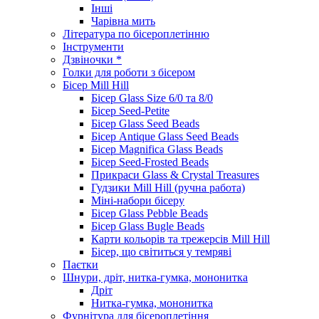
Інші
Чарівна мить
Література по бісероплетінню
Інструменти
Дзвіночки *
Голки для роботи з бісером
Бісер Mill Hill
Бісер Glass Size 6/0 та 8/0
Бісер Seed-Petite
Бісер Glass Seed Beads
Бісер Antique Glass Seed Beads
Бісер Magnifica Glass Beads
Бісер Seed-Frosted Beads
Прикраси Glass & Crystal Treasures
Гудзики Mill Hill (ручна работа)
Міні-набори бісеру
Бісер Glass Pebble Beads
Бісер Glass Bugle Beads
Карти кольорів та трежерсів Mill Hill
Бісер, що світиться у темряві
Паєтки
Шнури, дріт, нитка-гумка, мононитка
Дріт
Нитка-гумка, мононитка
Фурнітура для бісероплетіння