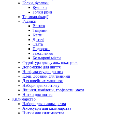
Голки, булавки
Булавки
Голки різні
Термоаплікації
Гудзики
Вінтаж
Тварини
Квіти
Дитячі
Свята
Подорожі
Захоплення
Кольорові мікси
Фурнітура для сумок, шкатулок
Допоміжне для шиття
Ножі, аксесуари до них
Клей, добавки для тканини
Для швейних машинок
Набори для квілтінгу
Лінійки, шаблони, трафарети, мати
Нитки для шиття
Килимарство
Набори для килимарства
Аксесуари для килимарства
Нитки для килимарства