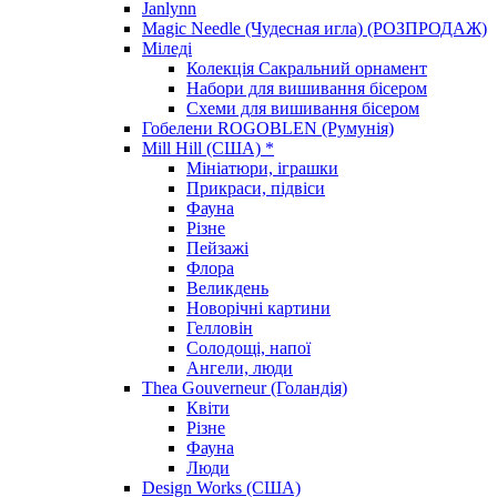
Janlynn
Magic Needle (Чудесная игла) (РОЗПРОДАЖ)
Міледі
Колекція Сакральний орнамент
Набори для вишивання бісером
Схеми для вишивання бісером
Гобелени ROGOBLEN (Румунія)
Mill Hill (США) *
Мініатюри, іграшки
Прикраси, підвіси
Фауна
Різне
Пейзажі
Флора
Великдень
Новорічні картини
Гелловін
Солодощі, напої
Ангели, люди
Thea Gouverneur (Голандія)
Квіти
Різне
Фауна
Люди
Design Works (США)