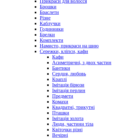
Прикраси для волосся
Брошки
Браслети
Різне
Каблучки
Годинники
Брелки
Комплекти
Намисто, прикраси на шию
Сережки, кліпси, кафи
Кафи
Асиметричні, з двох частин
Бантики
Сердця, любовь
Краплі
Імітація бірюзи
Імітація перлин
Предмети
Комахи
Квадратні, трикутні
Пташки
Імітація золота
Люди, частини тіла
Квіточки різні
Вечірні