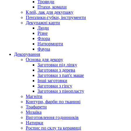
Троянди
Птахи, комахи
Клей, лак для декупажу
Пензлики-губки, інструменти
Декупажні карти
Люди
Різне
Флора
Натюрморти
Фауна
Декорування
Основа для декору
Заготовки під ліпку
Заготовки з дерева
Заготовки з пап'є маше
Інші заготовки
Заготовки з гіпсу
Заготовки з пінопласту
Магніти
Контури, фарби по тканині
Трафарети
Мозаїка
Виготовлення годинників
Натирки
Роспис по склу та керамиці