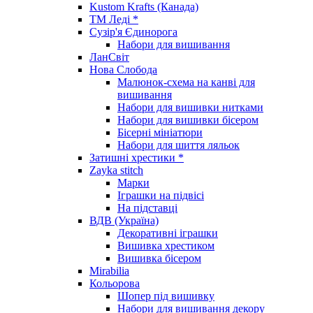
Kustom Krafts (Канада)
ТМ Леді *
Сузір'я Єдинорога
Набори для вишивання
ЛанСвіт
Нова Слобода
Малюнок-схема на канві для
вишивання
Набори для вишивки нитками
Набори для вишивки бісером
Бісерні мініатюри
Набори для шиття ляльок
Затишні хрестики *
Zayka stitch
Марки
Іграшки на підвісі
На підставці
ВДВ (Україна)
Декоративні іграшки
Вишивка хрестиком
Вишивка бісером
Mirabilia
Кольорова
Шопер під вишивку
Набори для вишивання декору