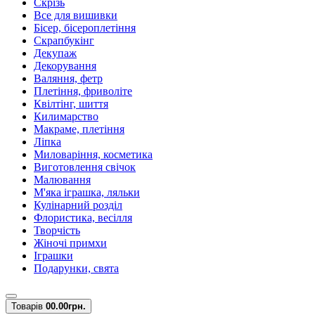
Скрізь
Все для вишивки
Бісер, бісероплетіння
Скрапбукінг
Декупаж
Декорування
Валяння, фетр
Плетіння, фриволіте
Квілтінг, шиття
Килимарство
Макраме, плетіння
Ліпка
Миловаріння, косметика
Виготовлення свічок
Малювання
М'яка іграшка, ляльки
Кулінарний розділ
Флористика, весілля
Творчість
Жіночі примхи
Іграшки
Подарунки, свята
Товарів
0
0.00грн.