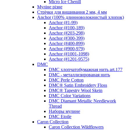
Micro Ice Chenill
Муліне різне
Стрічки для вишивання 2 мм, 4 мм
Anchor (100% длинноволокнистый хлопок)
Anchor (#1-99)
Anchor (#100-189)
Anchor (#203-298)
Anchor (#300-399)
Anchor (#400-899)
Anchor (#900-979)
Anchor (#1001-1098)
Anchor (#1201-9575)
DMC
DMC хлопчатобумажная нить art.177
DMC - металлизированая нить
DMC Perle Cotton
DMC® Satin Embroidery Floss
DMC® Tapestry Wool Skein
DMC Color Variations
DMC Diamant Metallic Needlework
Thread
Наборы мулине
DMC Etoile
Caron Collection
Caron Collection Wildflowers