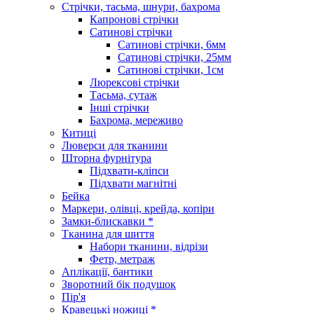
Стрічки, тасьма, шнури, бахрома
Капронові стрічки
Сатинові стрічки
Сатинові стрічки, 6мм
Сатинові стрічки, 25мм
Сатинові стрічки, 1см
Люрексові стрічки
Тасьма, сутаж
Інші стрічки
Бахрома, мереживо
Китиці
Люверси для тканини
Шторна фурнітура
Підхвати-кліпси
Підхвати магнітні
Бейка
Маркери, олівці, крейда, копіри
Замки-блискавки *
Тканина для шиття
Набори тканини, відрізи
Фетр, метраж
Аплікації, бантики
Зворотний бік подушок
Пір'я
Кравецькі ножиці *