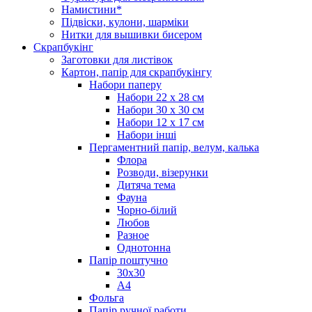
Намистини*
Підвіски, кулони, шарміки
Нитки для вышивки бисером
Скрапбукінг
Заготовки для листівок
Картон, папір для скрапбукінгу
Набори паперу
Набори 22 х 28 см
Набори 30 х 30 см
Набори 12 х 17 см
Набори інші
Пергаментний папір, велум, калька
Флора
Розводи, візерунки
Дитяча тема
Фауна
Чорно-білий
Любов
Разное
Однотонна
Папір поштучно
30х30
А4
Фольга
Папір ручної работи