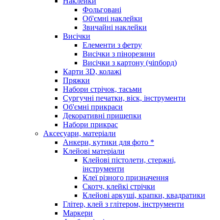
Наклейки
Фольговані
Об'ємні наклейки
Звичайні наклейки
Висічки
Елементи з фетру
Висічки з пінорезини
Висічки з картону (чіпборд)
Карти 3D, колажі
Пряжки
Набори стрічок, тасьми
Сургучні печатки, віск, інструменти
Об'ємні прикраси
Декоративні прищепки
Набори прикрас
Аксесуари, матеріали
Анкери, кутики для фото *
Клейові матеріали
Клейові пістолети, стержні,
інструменти
Клеї різного призначення
Скотч, клейкі стрічки
Клейові аркуші, крапки, квадратики
Глітер, клей з глітером, інструменти
Маркери