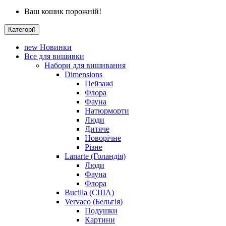
Ваш кошик порожній!
Категорії
new
Новинки
Все для вишивки
Набори для вишивання
Dimensions
Пейзажі
Флора
Фауна
Натюрморти
Люди
Дитяче
Новорічне
Різне
Lanarte (Голандія)
Люди
Фауна
Флора
Bucilla (США)
Vervaco (Бельгія)
Подушки
Картини