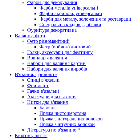
Фарби для декорування
Фарби металік універсальні
Фарби акрилові, універсальні
Фарби для металу, золочення та реставрації
Спеціальні складові, добавки
Фурнітура декоративна
Валяння, фетр
Фетр різноманітний
Фетр (войлок) листовий
Голки, аксесуари для фелтингу
Вовна для валяння
Набори для валяння картин
Набори для валяння виробів
В'язання, фриволіте
Спиці в'язальні
Фриволіте
Гачки в'язальні
Аксесуари для в'язання
Нитки для в'язання
Бавовна
Пряжа чистошерстяна
Пряжа з натуральних волокон
Пряжа з штучних волокон
Література по в'язанню *
Квілтінг, шиття