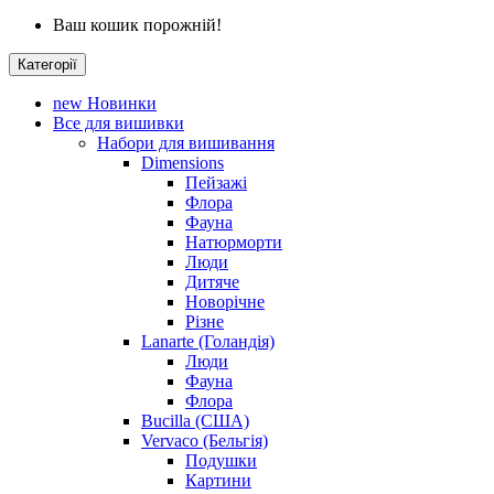
Ваш кошик порожній!
Категорії
new
Новинки
Все для вишивки
Набори для вишивання
Dimensions
Пейзажі
Флора
Фауна
Натюрморти
Люди
Дитяче
Новорічне
Різне
Lanarte (Голандія)
Люди
Фауна
Флора
Bucilla (США)
Vervaco (Бельгія)
Подушки
Картини