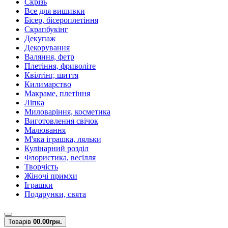
Скрізь
Все для вишивки
Бісер, бісероплетіння
Скрапбукінг
Декупаж
Декорування
Валяння, фетр
Плетіння, фриволіте
Квілтінг, шиття
Килимарство
Макраме, плетіння
Ліпка
Миловаріння, косметика
Виготовлення свічок
Малювання
М'яка іграшка, ляльки
Кулінарний розділ
Флористика, весілля
Творчість
Жіночі примхи
Іграшки
Подарунки, свята
Товарів
0
0.00грн.