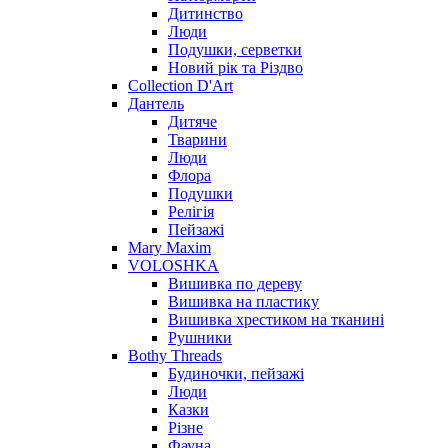
Дитинство
Люди
Подушки, серветки
Новий рік та Різдво
Collection D'Art
Дантель
Дитяче
Тварини
Люди
Флора
Подушки
Релігія
Пейзажі
Mary Maxim
VOLOSHKA
Вишивка по дереву
Вишивка на пластику
Вишивка хрестиком на тканині
Рушники
Bothy Threads
Будиночки, пейзажі
Люди
Казки
Різне
Фауна