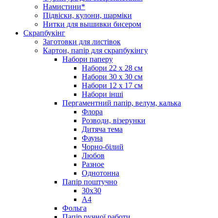
Намистини*
Підвіски, кулони, шарміки
Нитки для вышивки бисером
Скрапбукінг
Заготовки для листівок
Картон, папір для скрапбукінгу
Набори паперу
Набори 22 х 28 см
Набори 30 х 30 см
Набори 12 х 17 см
Набори інші
Пергаментний папір, велум, калька
Флора
Розводи, візерунки
Дитяча тема
Фауна
Чорно-білий
Любов
Разное
Однотонна
Папір поштучно
30х30
А4
Фольга
Папір ручної работи