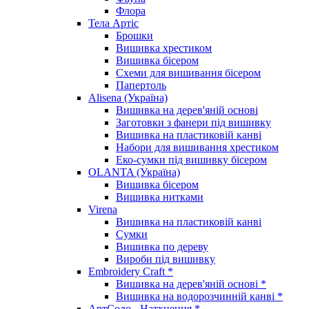
Флора
Тела Артіс
Брошки
Вишивка хрестиком
Вишивка бісером
Схеми для вишивання бісером
Папертоль
Alisena (Україна)
Вишивка на дерев'яній основі
Заготовки з фанери під вишивку
Вишивка на пластиковій канві
Набори для вишивання хрестиком
Еко-сумки під вишивку бісером
OLANTA (Україна)
Вишивка бісером
Вишивка нитками
Virena
Вишивка на пластиковій канві
Сумки
Вишивка по дереву
Вироби під вишивку
Embroidery Craft *
Вишивка на дерев'яній основі *
Вишивка на водорозчинній канві *
АртСоло - Натхнення *