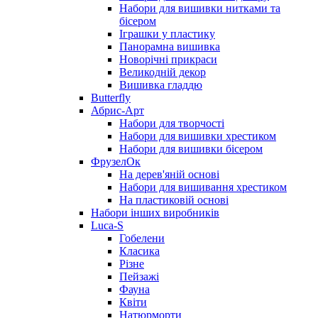
Набори для вишивки нитками та
бісером
Іграшки у пластику
Панорамна вишивка
Новорічні прикраси
Великодній декор
Вишивка гладдю
Butterfly
Абрис-Арт
Набори для творчості
Набори для вишивки хрестиком
Набори для вишивки бісером
ФрузелОк
На дерев'яній основі
Набори для вишивання хрестиком
На пластиковій основі
Набори інших виробників
Luca-S
Гобелени
Класика
Різне
Пейзажі
Фауна
Квіти
Натюрморти