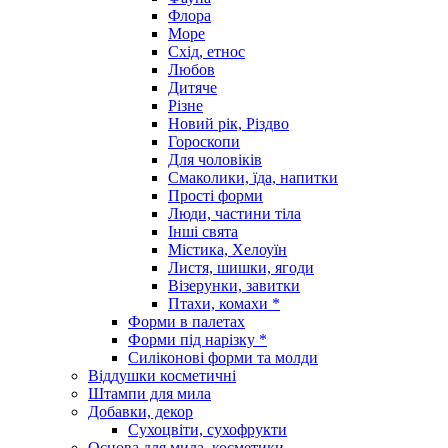
Флора
Море
Схід, етнос
Любов
Дитяче
Різне
Новий рік, Різдво
Гороскопи
Для чоловіків
Смаколики, їда, напитки
Прості форми
Люди, частини тіла
Інші свята
Містика, Хелоуїн
Листя, шишки, ягоди
Візерунки, завитки
Птахи, комахи *
Форми в палетах
Форми під нарізку *
Силіконові форми та молди
Віддушки косметичні
Штампи для мила
Добавки, декор
Сухоцвіти, сухофрукти
Основа для мила, косметики