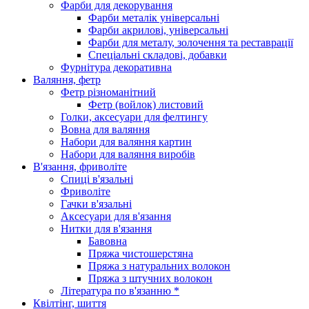
Фарби для декорування
Фарби металік універсальні
Фарби акрилові, універсальні
Фарби для металу, золочення та реставрації
Спеціальні складові, добавки
Фурнітура декоративна
Валяння, фетр
Фетр різноманітний
Фетр (войлок) листовий
Голки, аксесуари для фелтингу
Вовна для валяння
Набори для валяння картин
Набори для валяння виробів
В'язання, фриволіте
Спиці в'язальні
Фриволіте
Гачки в'язальні
Аксесуари для в'язання
Нитки для в'язання
Бавовна
Пряжа чистошерстяна
Пряжа з натуральних волокон
Пряжа з штучних волокон
Література по в'язанню *
Квілтінг, шиття