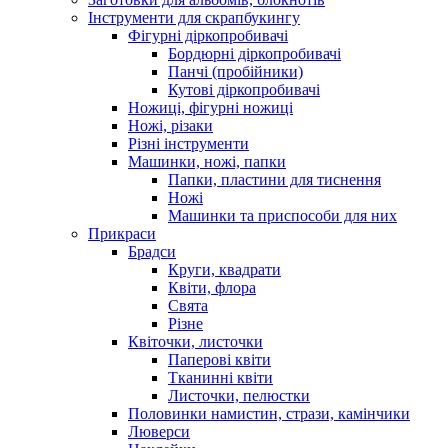
Інструменти для скрапбукингу
Фігурні діркопробивачі
Бордюрні діркопробивачі
Панчі (пробійники)
Кутові діркопробивачі
Ножиці, фігурні ножиці
Ножі, різаки
Різні інструменти
Машинки, ножі, папки
Папки, пластини для тиснення
Ножі
Машинки та приспособи для них
Прикраси
Брадси
Круги, квадрати
Квіти, флора
Свята
Різне
Квіточки, листочки
Паперові квіти
Тканинні квіти
Листочки, пелюстки
Половинки намистин, стрази, камінчики
Люверси