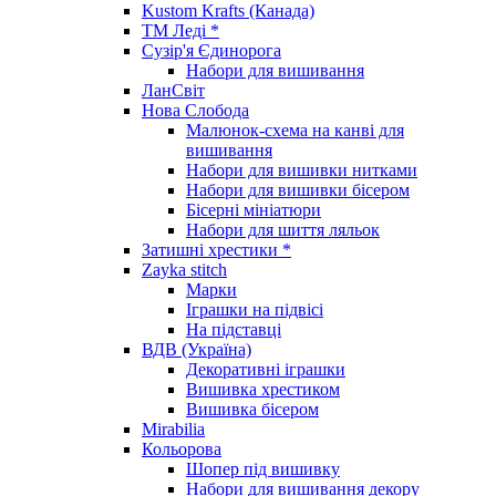
Kustom Krafts (Канада)
ТМ Леді *
Сузір'я Єдинорога
Набори для вишивання
ЛанСвіт
Нова Слобода
Малюнок-схема на канві для
вишивання
Набори для вишивки нитками
Набори для вишивки бісером
Бісерні мініатюри
Набори для шиття ляльок
Затишні хрестики *
Zayka stitch
Марки
Іграшки на підвісі
На підставці
ВДВ (Україна)
Декоративні іграшки
Вишивка хрестиком
Вишивка бісером
Mirabilia
Кольорова
Шопер під вишивку
Набори для вишивання декору