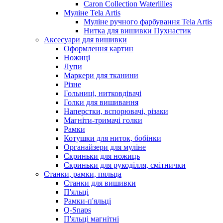
Caron Collection Waterlilies
Муліне Tela Artis
Муліне ручного фарбування Tela Artis
Нитка для вишивки Пухнастик
Аксесуари для вишивки
Оформлення картин
Ножиці
Лупи
Маркери для тканини
Різне
Гольниці, нитковдівачі
Голки для вишивання
Наперстки, вспорювачі, різаки
Магніти-тримачі голки
Рамки
Котушки для ниток, бобінки
Органайзери для муліне
Скриньки для ножиць
Скриньки для рукоділля, смітнички
Станки, рамки, пяльца
Станки для вишивки
П'яльці
Рамки-п'яльці
Q-Snaps
П'яльці магнітні