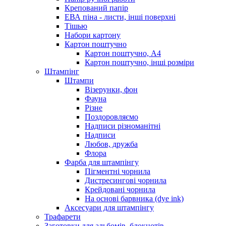
Крепований папір
ЕВА піна - листи, інші поверхні
Тішью
Набори картону
Картон поштучно
Картон поштучно, А4
Картон поштучно, інші розміри
Штампінг
Штампи
Візерунки, фон
Фауна
Різне
Поздоровляємо
Надписи різноманітні
Надписи
Любов, дружба
Флора
Фарба для штампінгу
Пігментні чорнила
Дистресингові чорнила
Крейдовані чорнила
На основі барвника (dye ink)
Аксесуари для штампінгу
Трафарети
Заготовки для альбомів, блокнотів