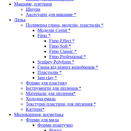
Макраме, плетіння
Шнури
Аксесуари для макраме *
Ліпка
Полімерна глина, моделін, пластилін *
Моделін Cernit *
Fimo *
Fimo Effect *
Fimo Soft *
Fimo Classic *
Fimo Professional *
Sculpey Polyform *
Глина від різних виробників *
Пластилін *
Jam clay *
Форми для пластику
Інструменти для ліплення *
Матеріали для ліплення*
Холодна емаль
Текстурні пластини для ліплення *
Каттери*
Миловаріння, косметика
Форми для мила
Форми поштучно
Фауна