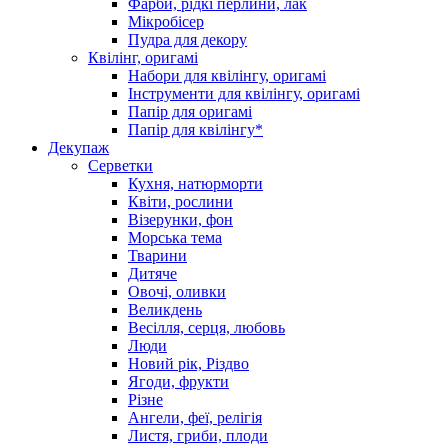
Фарби, рідкі перлини, лак
Мікробісер
Пудра для декору
Квілінг, оригамі
Набори для квілінгу, оригамі
Інструменти для квілінгу, оригамі
Папір для оригамі
Папір для квілінгу*
Декупаж
Серветки
Кухня, натюрморти
Квіти, рослини
Візерунки, фон
Морська тема
Тварини
Дитяче
Овочі, оливки
Великдень
Весілля, серця, любовь
Люди
Новий рік, Різдво
Ягоди, фрукти
Різне
Ангели, феї, релігія
Листя, гриби, плоди