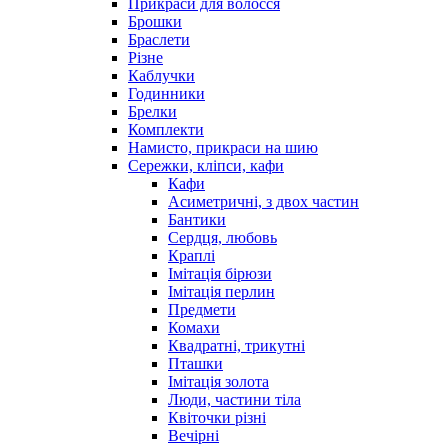
Прикраси для волосся
Брошки
Браслети
Різне
Каблучки
Годинники
Брелки
Комплекти
Намисто, прикраси на шию
Сережки, кліпси, кафи
Кафи
Асиметричні, з двох частин
Бантики
Сердця, любовь
Краплі
Імітація бірюзи
Імітація перлин
Предмети
Комахи
Квадратні, трикутні
Пташки
Імітація золота
Люди, частини тіла
Квіточки різні
Вечірні