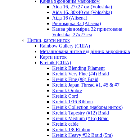
Канва з фоновим малюнком
Aida 16, 27х27 см (Voloshka)
Aida 16, 30х40 см (Voloshka)
Аїда 16 (Alisena)
Рівномірка 32 (Alisena)
Канва рівномірна 32 принтована
Voloshka, 27х27 см
Нитки, карти ниток
Rainbow Gallery (США)
Металізована нитка від різних виробників
Карти ниток
Kreinik (США)
Kreinik Blending Filament
Kreinik Very Fine (#4) Braid
Kreinik Fine (#8) Braid
Kreinik Japan Thread #1, #5 & #7
Kreinik Ombre
Kreinik Cord
Kreinik 1/16 Ribbon
Kreinik Collection (наборы ниток)
Kreinik Tapestry (#12) Braid
Kreinik Medium (#16) Braid
Kreinik cable
Kreinik 1/8 Ribbon
Kreinik Heavy #32 Braid (5m)