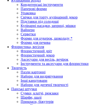
Кулінарний розділ
Кондитерські інструменти
Паперові форми
Упаковка
Свічки для торту, кулінарний декор
Підставки під солодощі
Кулінарні насадки, шприці, мішки
Вайнери
Серветки
Форми для цукерок, шоколаду *
Форми для печива
Флористика, весілля
Флористичний дріт
Флористичний декор
Аксесуари для весіль, вечірок
Інструменти та аксесуари для флористики
Творчість
Пазли картонні
Набори для видряпування
Інші канцтовари
Набори для дитячої творчості
Панські штучки
Сумки, клатчі, рюкзаки
Шарфи, шалі
Прикраси, біжутерія