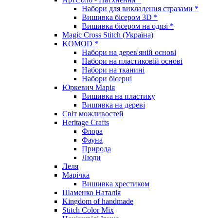
Набори для викладення стразами *
Вишивка бісером 3D *
Вишивка бісером на одязі *
Magic Cross Stitch (Україна)
KOMOD *
Набори на дерев'яній основі
Набори на пластиковій основі
Набори на тканині
Набори бісерні
Юркевич Марія
Вишивка на пластику
Вишивка на дереві
Світ можливостей
Heritage Crafts
Флора
Фауна
Природа
Люди
Леля
Марічка
Вишивка хрестиком
Шаменко Наталія
Kingdom of handmade
Stitch Color Mix