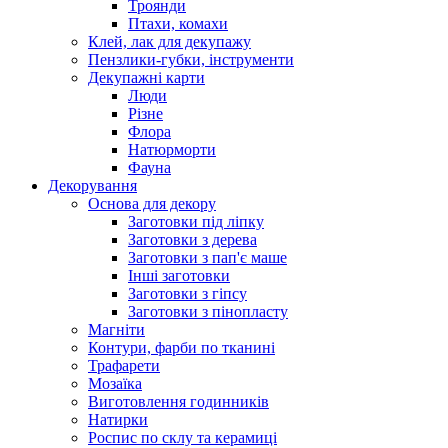
Троянди
Птахи, комахи
Клей, лак для декупажу
Пензлики-губки, інструменти
Декупажні карти
Люди
Різне
Флора
Натюрморти
Фауна
Декорування
Основа для декору
Заготовки під ліпку
Заготовки з дерева
Заготовки з пап'є маше
Інші заготовки
Заготовки з гіпсу
Заготовки з пінопласту
Магніти
Контури, фарби по тканині
Трафарети
Мозаїка
Виготовлення годинників
Натирки
Роспис по склу та керамиці