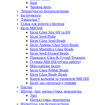
Інші
Чарівна мить
Література по бісероплетінню
Інструменти
Дзвіночки *
Голки для роботи з бісером
Бісер Mill Hill
Бісер Glass Size 6/0 та 8/0
Бісер Seed-Petite
Бісер Glass Seed Beads
Бісер Antique Glass Seed Beads
Бісер Magnifica Glass Beads
Бісер Seed-Frosted Beads
Прикраси Glass & Crystal Treasures
Гудзики Mill Hill (ручна работа)
Міні-набори бісеру
Бісер Glass Pebble Beads
Бісер Glass Bugle Beads
Карти кольорів та трежерсів Mill Hill
Бісер, що світиться у темряві
Паєтки
Шнури, дріт, нитка-гумка, мононитка
Дріт
Нитка-гумка, мононитка
Фурнітура для бісероплетіння