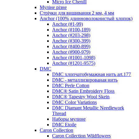
Micro Ice Chenill
Муліне різне
Стрічки для вишивання 2 мм, 4 мм
Anchor (100% длинноволокнистый хлопок)
Anchor (#1-99)
Anchor (#100-189)
Anchor (#203-298)
Anchor (#300-399)
Anchor (#400-899)
Anchor (#900-979)
Anchor (#1001-1098)
Anchor (#1201-9575)
DMC
DMC хлопчатобумажная нить art.177
DMC - металлизированая нить
DMC Perle Cotton
DMC® Satin Embroidery Floss
DMC® Tapestry Wool Skein
DMC Color Variations
DMC Diamant Metallic Needlework
Thread
Наборы мулине
DMC Etoile
Caron Collection
Caron Collection Wildflowers