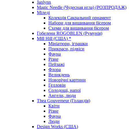
Janlynn
Magic Needle (Чудесная игла) (РОЗПРОДАЖ)
Міледі
Колекція Сакральний орнамент
Набори для вишивання бісером
Схеми для вишивання бісером
Гобелени ROGOBLEN (Румунія)
Mill Hill (США) *
Мініатюри, іграшки
Прикраси, підвіси
Фауна
Різне
Пейзажі
Флора
Великдень
Новорічні картини
Гелловін
Солодощі, напої
Ангели, люди
Thea Gouverneur (Голандія)
Квіти
Різне
Фауна
Люди
Design Works (США)