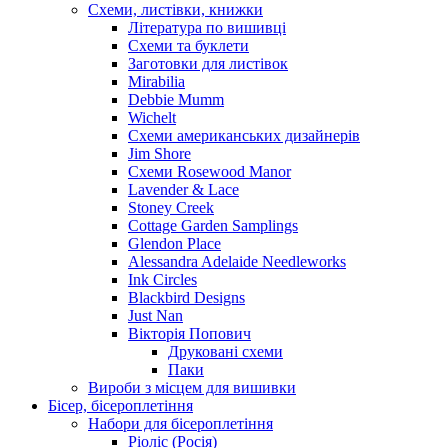
Схеми, листівки, книжки
Література по вишивці
Схеми та буклети
Заготовки для листівок
Mirabilia
Debbie Mumm
Wichelt
Схеми американських дизайнерів
Jim Shore
Cхеми Rosewood Manor
Lavender & Lace
Stoney Creek
Cottage Garden Samplings
Glendon Place
Alessandra Adelaide Needleworks
Ink Circles
Blackbird Designs
Just Nan
Вікторія Попович
Друковані схеми
Паки
Вироби з місцем для вишивки
Бісер, бісероплетіння
Набори для бісероплетіння
Ріоліс (Росія)