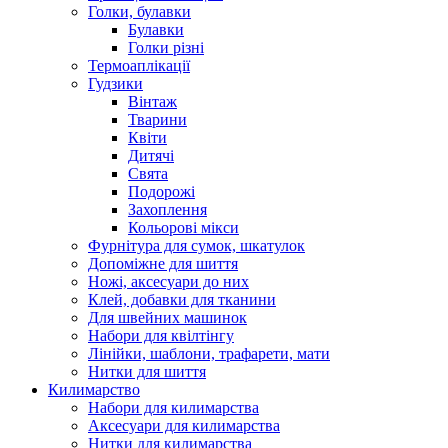
Голки, булавки
Булавки
Голки різні
Термоаплікації
Гудзики
Вінтаж
Тварини
Квіти
Дитячі
Свята
Подорожі
Захоплення
Кольорові мікси
Фурнітура для сумок, шкатулок
Допоміжне для шиття
Ножі, аксесуари до них
Клей, добавки для тканини
Для швейних машинок
Набори для квілтінгу
Лінійки, шаблони, трафарети, мати
Нитки для шиття
Килимарство
Набори для килимарства
Аксесуари для килимарства
Нитки для килимарства