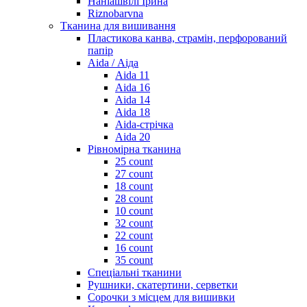
Наніашвілі Ірина
Riznobarvna
Тканина для вишивання
Пластикова канва, страмін, перфорований
папір
Aida / Аіда
Aida 11
Aida 16
Aida 14
Aida 18
Aida-стрічка
Aida 20
Рівномірна тканина
25 count
27 count
18 count
28 count
10 count
32 count
22 count
16 count
35 count
Спеціальні тканини
Рушники, скатертини, серветки
Сорочки з місцем для вишивки