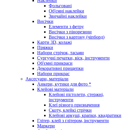
Наклейки
Фольговані
Об'ємні наклейки
Звичайні наклейки
Висічки
Елементи з фетру
Висічки з пінорезини
Висічки з картону (чіпборд)
Карти 3D, колажі
Пряжки
Набори стрічок, тасьми
Сургучні печатки, віск, інструменти
Об'ємні прикраси
Декоративні прищепки
Набори прикрас
Аксесуари, матеріали
Анкери, кутики для фото *
Клейові матеріали
Клейові пістолети, стержні,
інструменти
Клеї різного призначення
Скотч, клейкі стрічки
Клейові аркуші, крапки, квадратики
Глітер, клей з глітером, інструменти
Маркери