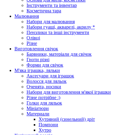
Інструменти та інвентар
Косметична тара
Малювання
Набори для малювання
Набори гуаші, акварелі, акрилу *
Пензлики та інші інструменти
Олівці
Різне
Виготовлення свічок
Барвники, матеріали для свічок
Гноти різні
Форми для свічок
М'яка іграшка, ляльки
Аксесуари для іграшок
Волосся для ляльок
Оченята, носики
Набори для виготовлення м'якої іграшки
Різне потрібне :)
Голки для ляльок
Мініатюри
Материали
Хутряний (синельний) дріт
Помпони
Хутро