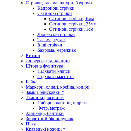
Стрічки, тасьма, шнури, бахрома
Капронові стрічки
Сатинові стрічки
Сатинові стрічки, 6мм
Сатинові стрічки, 25мм
Сатинові стрічки, 1см
Люрексові стрічки
Тасьма, сутаж
Інші стрічки
Бахрома, мереживо
Китиці
Люверси для тканини
Шторна фурнітура
Підхвати-кліпси
Підхвати магнітні
Бейка
Маркери, олівці, крейда, копіри
Замки-блискавки *
Тканина для шиття
Набори тканини, відрізи
Фетр, метраж
Аплікації, бантики
Зворотний бік подушок
Пір'я
Кравецькі ножиці *