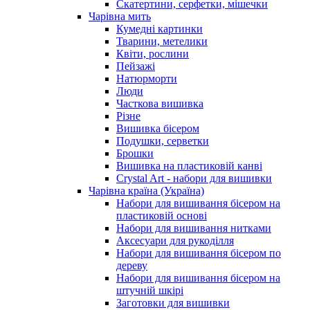
Скатертини, серфетки, мішечки
Чарiвна мить
Кумедні картинки
Тварини, метелики
Квіти, рослини
Пейзажі
Натюрморти
Люди
Часткова вишивка
Різне
Вишивка бісером
Подушки, серветки
Брошки
Вишивка на пластиковій канві
Crystal Art - набори для вишивки
Чарівна країна (Україна)
Набори для вишивання бісером на
пластиковій основі
Набори для вишивання нитками
Аксесуари для рукоділля
Набори для вишивання бісером по
дереву
Набори для вишивання бісером на
штучній шкірі
Заготовки для вишивки