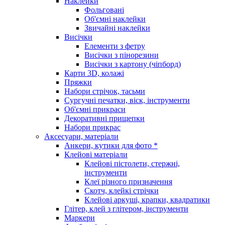
Наклейки
Фольговані
Об'ємні наклейки
Звичайні наклейки
Висічки
Елементи з фетру
Висічки з пінорезини
Висічки з картону (чіпборд)
Карти 3D, колажі
Пряжки
Набори стрічок, тасьми
Сургучні печатки, віск, інструменти
Об'ємні прикраси
Декоративні прищепки
Набори прикрас
Аксесуари, матеріали
Анкери, кутики для фото *
Клейові матеріали
Клейові пістолети, стержні,
інструменти
Клеї різного призначення
Скотч, клейкі стрічки
Клейові аркуші, крапки, квадратики
Глітер, клей з глітером, інструменти
Маркери