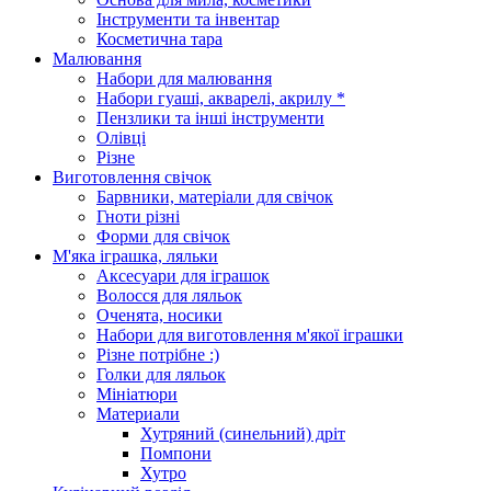
Інструменти та інвентар
Косметична тара
Малювання
Набори для малювання
Набори гуаші, акварелі, акрилу *
Пензлики та інші інструменти
Олівці
Різне
Виготовлення свічок
Барвники, матеріали для свічок
Гноти різні
Форми для свічок
М'яка іграшка, ляльки
Аксесуари для іграшок
Волосся для ляльок
Оченята, носики
Набори для виготовлення м'якої іграшки
Різне потрібне :)
Голки для ляльок
Мініатюри
Материали
Хутряний (синельний) дріт
Помпони
Хутро