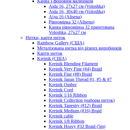
Канва з фоновим малюнком
Aida 16, 27х27 см (Voloshka)
Aida 16, 30х40 см (Voloshka)
Аїда 16 (Alisena)
Рівномірка 32 (Alisena)
Канва рівномірна 32 принтована
Voloshka, 27х27 см
Нитки, карти ниток
Rainbow Gallery (США)
Металізована нитка від різних виробників
Карти ниток
Kreinik (США)
Kreinik Blending Filament
Kreinik Very Fine (#4) Braid
Kreinik Fine (#8) Braid
Kreinik Japan Thread #1, #5 & #7
Kreinik Ombre
Kreinik Cord
Kreinik 1/16 Ribbon
Kreinik Collection (наборы ниток)
Kreinik Tapestry (#12) Braid
Kreinik Medium (#16) Braid
Kreinik cable
Kreinik 1/8 Ribbon
Kreinik Heavy #32 Braid (5m)