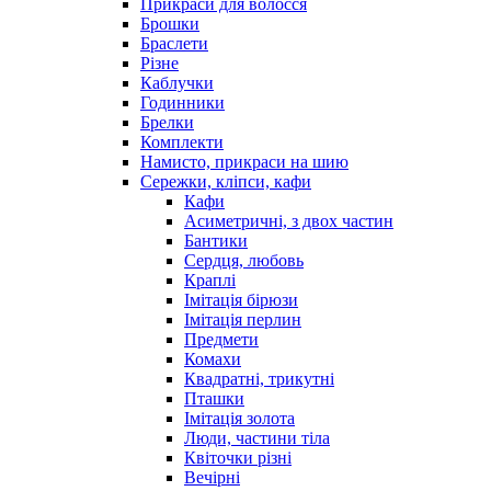
Прикраси для волосся
Брошки
Браслети
Різне
Каблучки
Годинники
Брелки
Комплекти
Намисто, прикраси на шию
Сережки, кліпси, кафи
Кафи
Асиметричні, з двох частин
Бантики
Сердця, любовь
Краплі
Імітація бірюзи
Імітація перлин
Предмети
Комахи
Квадратні, трикутні
Пташки
Імітація золота
Люди, частини тіла
Квіточки різні
Вечірні