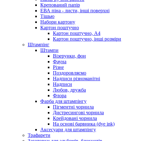
Крепований папір
ЕВА піна - листи, інші поверхні
Тішью
Набори картону
Картон поштучно
Картон поштучно, А4
Картон поштучно, інші розміри
Штампінг
Штампи
Візерунки, фон
Фауна
Різне
Поздоровляємо
Надписи різноманітні
Надписи
Любов, дружба
Флора
Фарба для штампінгу
Пігментні чорнила
Дистресингові чорнила
Крейдовані чорнила
На основі барвника (dye ink)
Аксесуари для штампінгу
Трафарети
Заготовки для альбомів, блокнотів