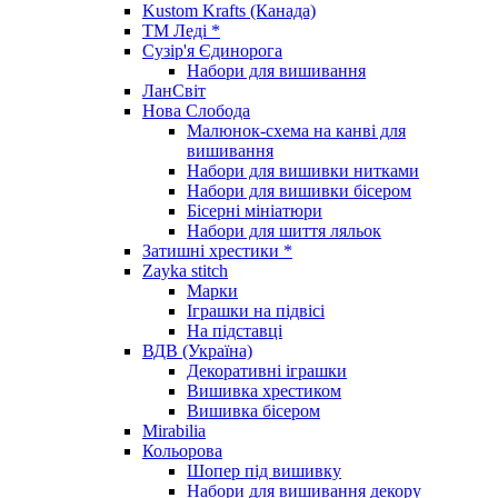
Kustom Krafts (Канада)
ТМ Леді *
Сузір'я Єдинорога
Набори для вишивання
ЛанСвіт
Нова Слобода
Малюнок-схема на канві для
вишивання
Набори для вишивки нитками
Набори для вишивки бісером
Бісерні мініатюри
Набори для шиття ляльок
Затишні хрестики *
Zayka stitch
Марки
Іграшки на підвісі
На підставці
ВДВ (Україна)
Декоративні іграшки
Вишивка хрестиком
Вишивка бісером
Mirabilia
Кольорова
Шопер під вишивку
Набори для вишивання декору