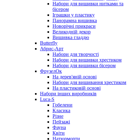
Набори для вишивки нитками та
бісером
Іграшки у пластику
Панорамна вишивка
Новорічні прикраси
Великодній декор
Вишивка гладдю
Butterfly
Абрис-Арт
Набори для творчості
Набори для вишивки хрестиком
Набори для вишивки бісером
ФрузелОк
На дерев'яній основі
Набори для вишивання хрестиком
На пластиковій основі
Набори інших виробників
Luca-S
Гобелени
Класика
Різне
Пейзажі
Фауна
Квіти
Натюрморти