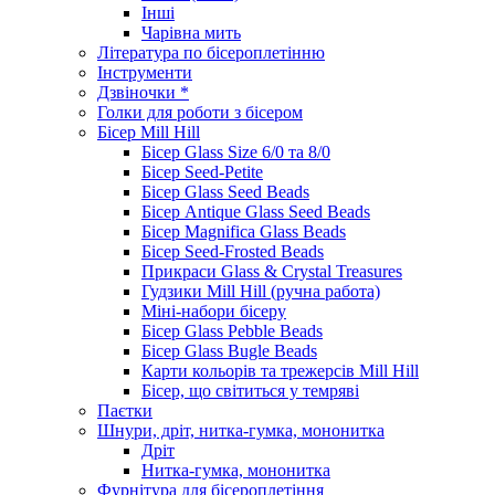
Інші
Чарівна мить
Література по бісероплетінню
Інструменти
Дзвіночки *
Голки для роботи з бісером
Бісер Mill Hill
Бісер Glass Size 6/0 та 8/0
Бісер Seed-Petite
Бісер Glass Seed Beads
Бісер Antique Glass Seed Beads
Бісер Magnifica Glass Beads
Бісер Seed-Frosted Beads
Прикраси Glass & Crystal Treasures
Гудзики Mill Hill (ручна работа)
Міні-набори бісеру
Бісер Glass Pebble Beads
Бісер Glass Bugle Beads
Карти кольорів та трежерсів Mill Hill
Бісер, що світиться у темряві
Паєтки
Шнури, дріт, нитка-гумка, мононитка
Дріт
Нитка-гумка, мононитка
Фурнітура для бісероплетіння