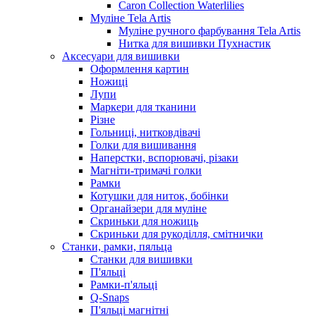
Caron Collection Waterlilies
Муліне Tela Artis
Муліне ручного фарбування Tela Artis
Нитка для вишивки Пухнастик
Аксесуари для вишивки
Оформлення картин
Ножиці
Лупи
Маркери для тканини
Різне
Гольниці, нитковдівачі
Голки для вишивання
Наперстки, вспорювачі, різаки
Магніти-тримачі голки
Рамки
Котушки для ниток, бобінки
Органайзери для муліне
Скриньки для ножиць
Скриньки для рукоділля, смітнички
Станки, рамки, пяльца
Станки для вишивки
П'яльці
Рамки-п'яльці
Q-Snaps
П'яльці магнітні