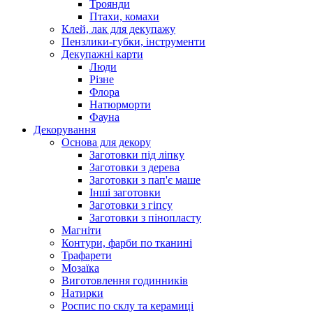
Троянди
Птахи, комахи
Клей, лак для декупажу
Пензлики-губки, інструменти
Декупажні карти
Люди
Різне
Флора
Натюрморти
Фауна
Декорування
Основа для декору
Заготовки під ліпку
Заготовки з дерева
Заготовки з пап'є маше
Інші заготовки
Заготовки з гіпсу
Заготовки з пінопласту
Магніти
Контури, фарби по тканині
Трафарети
Мозаїка
Виготовлення годинників
Натирки
Роспис по склу та керамиці