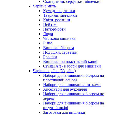
Скатертини, серфетки, мішечки
Чарiвна мить
Кумедні картинки
Тварини, метелики
Квіти, рослини
Пейзажі
Натюрморти
Люди
Часткова вишивка
Різне
Вишивка бісером
Подушки, серветки
Брошки
Вишивка на пластиковій канві
Crystal Art - набори для вишивки
Чарівна країна (Україна)
Набори для вишивання бісером на
пластиковій основі
Набори для вишивання нитками
Аксесуари для рукоділля
Набори для вишивання бісером по
дереву
Набори для вишивання бісером на
штучній шкірі
Заготовки для вишивки