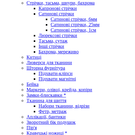
Стрічки, тасьма, шнури, бахрома
Капронові стрічки
Сатинові стрічки
Сатинові стрічки, 6мм
Сатинові стрічки, 25мм
Сатинові стрічки, 1см
Люрексові стрічки
Тасьма, сутаж
Інші стрічки
Бахрома, мереживо
Китиці
Люверси для тканини
Шторна фурнітура
Підхвати-кліпси
Підхвати магнітні
Бейка
Маркери, олівці, крейда, копіри
Замки-блискавки *
Тканина для шиття
Набори тканини, відрізи
Фетр, метраж
Аплікації, бантики
Зворотний бік подушок
Пір'я
Кравецькі ножиці *