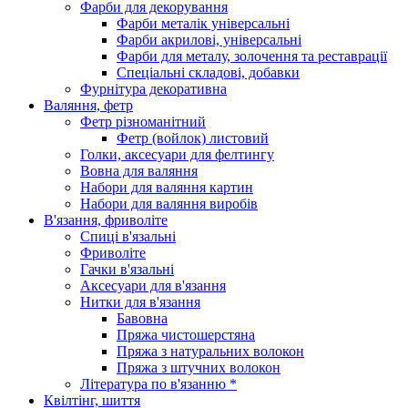
Фарби для декорування
Фарби металік універсальні
Фарби акрилові, універсальні
Фарби для металу, золочення та реставрації
Спеціальні складові, добавки
Фурнітура декоративна
Валяння, фетр
Фетр різноманітний
Фетр (войлок) листовий
Голки, аксесуари для фелтингу
Вовна для валяння
Набори для валяння картин
Набори для валяння виробів
В'язання, фриволіте
Спиці в'язальні
Фриволіте
Гачки в'язальні
Аксесуари для в'язання
Нитки для в'язання
Бавовна
Пряжа чистошерстяна
Пряжа з натуральних волокон
Пряжа з штучних волокон
Література по в'язанню *
Квілтінг, шиття