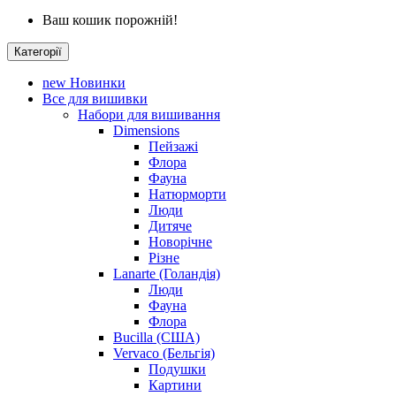
Ваш кошик порожній!
Категорії
new
Новинки
Все для вишивки
Набори для вишивання
Dimensions
Пейзажі
Флора
Фауна
Натюрморти
Люди
Дитяче
Новорічне
Різне
Lanarte (Голандія)
Люди
Фауна
Флора
Bucilla (США)
Vervaco (Бельгія)
Подушки
Картини