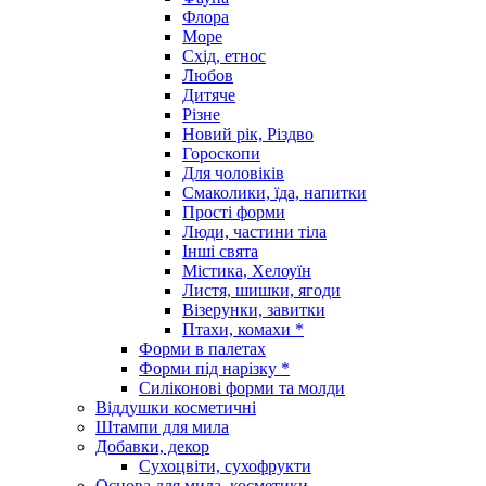
Флора
Море
Схід, етнос
Любов
Дитяче
Різне
Новий рік, Різдво
Гороскопи
Для чоловіків
Смаколики, їда, напитки
Прості форми
Люди, частини тіла
Інші свята
Містика, Хелоуїн
Листя, шишки, ягоди
Візерунки, завитки
Птахи, комахи *
Форми в палетах
Форми під нарізку *
Силіконові форми та молди
Віддушки косметичні
Штампи для мила
Добавки, декор
Сухоцвіти, сухофрукти
Основа для мила, косметики