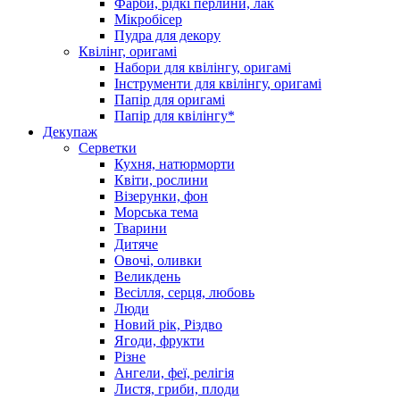
Фарби, рідкі перлини, лак
Мікробісер
Пудра для декору
Квілінг, оригамі
Набори для квілінгу, оригамі
Інструменти для квілінгу, оригамі
Папір для оригамі
Папір для квілінгу*
Декупаж
Серветки
Кухня, натюрморти
Квіти, рослини
Візерунки, фон
Морська тема
Тварини
Дитяче
Овочі, оливки
Великдень
Весілля, серця, любовь
Люди
Новий рік, Різдво
Ягоди, фрукти
Різне
Ангели, феї, релігія
Листя, гриби, плоди