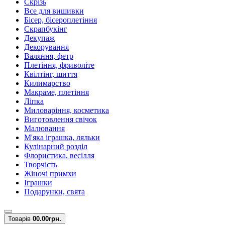
Скрізь
Все для вишивки
Бісер, бісероплетіння
Скрапбукінг
Декупаж
Декорування
Валяння, фетр
Плетіння, фриволіте
Квілтінг, шиття
Килимарство
Макраме, плетіння
Ліпка
Миловаріння, косметика
Виготовлення свічок
Малювання
М'яка іграшка, ляльки
Кулінарний розділ
Флористика, весілля
Творчість
Жіночі примхи
Іграшки
Подарунки, свята
Товарів
0
0.00грн.