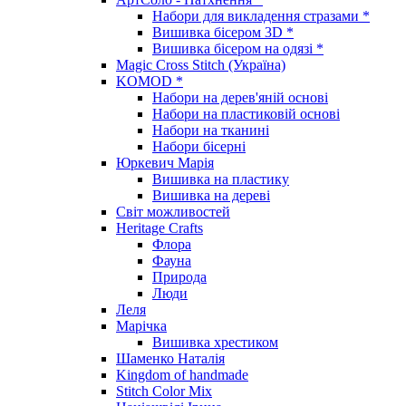
Набори для викладення стразами *
Вишивка бісером 3D *
Вишивка бісером на одязі *
Magic Cross Stitch (Україна)
KOMOD *
Набори на дерев'яній основі
Набори на пластиковій основі
Набори на тканині
Набори бісерні
Юркевич Марія
Вишивка на пластику
Вишивка на дереві
Світ можливостей
Heritage Crafts
Флора
Фауна
Природа
Люди
Леля
Марічка
Вишивка хрестиком
Шаменко Наталія
Kingdom of handmade
Stitch Color Mix