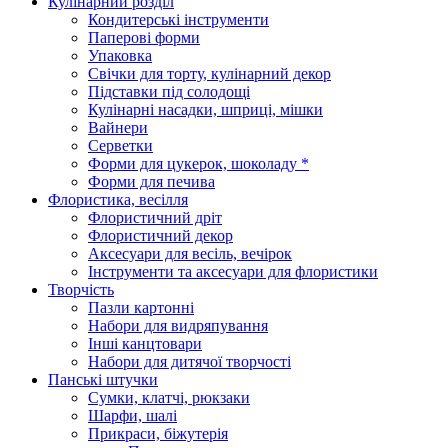
Кулінарний розділ
Кондитерські інструменти
Паперові форми
Упаковка
Свічки для торту, кулінарний декор
Підставки під солодощі
Кулінарні насадки, шприці, мішки
Вайнери
Серветки
Форми для цукерок, шоколаду *
Форми для печива
Флористика, весілля
Флористичний дріт
Флористичний декор
Аксесуари для весіль, вечірок
Інструменти та аксесуари для флористики
Творчість
Пазли картонні
Набори для видряпування
Інші канцтовари
Набори для дитячої творчості
Панські штучки
Сумки, клатчі, рюкзаки
Шарфи, шалі
Прикраси, біжутерія