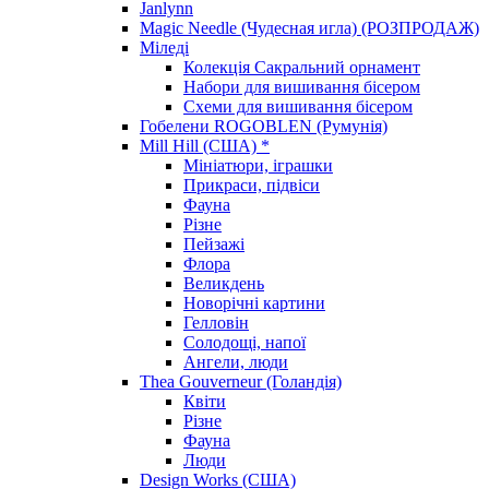
Janlynn
Magic Needle (Чудесная игла) (РОЗПРОДАЖ)
Міледі
Колекція Сакральний орнамент
Набори для вишивання бісером
Схеми для вишивання бісером
Гобелени ROGOBLEN (Румунія)
Mill Hill (США) *
Мініатюри, іграшки
Прикраси, підвіси
Фауна
Різне
Пейзажі
Флора
Великдень
Новорічні картини
Гелловін
Солодощі, напої
Ангели, люди
Thea Gouverneur (Голандія)
Квіти
Різне
Фауна
Люди
Design Works (США)