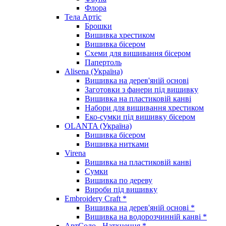
Флора
Тела Артіс
Брошки
Вишивка хрестиком
Вишивка бісером
Схеми для вишивання бісером
Папертоль
Alisena (Україна)
Вишивка на дерев'яній основі
Заготовки з фанери під вишивку
Вишивка на пластиковій канві
Набори для вишивання хрестиком
Еко-сумки під вишивку бісером
OLANTA (Україна)
Вишивка бісером
Вишивка нитками
Virena
Вишивка на пластиковій канві
Сумки
Вишивка по дереву
Вироби під вишивку
Embroidery Craft *
Вишивка на дерев'яній основі *
Вишивка на водорозчинній канві *
АртСоло - Натхнення *