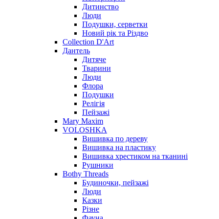
Дитинство
Люди
Подушки, серветки
Новий рік та Різдво
Collection D'Art
Дантель
Дитяче
Тварини
Люди
Флора
Подушки
Релігія
Пейзажі
Mary Maxim
VOLOSHKA
Вишивка по дереву
Вишивка на пластику
Вишивка хрестиком на тканині
Рушники
Bothy Threads
Будиночки, пейзажі
Люди
Казки
Різне
Фауна