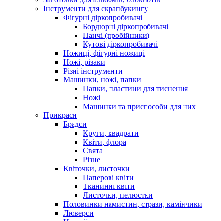
Інструменти для скрапбукингу
Фігурні діркопробивачі
Бордюрні діркопробивачі
Панчі (пробійники)
Кутові діркопробивачі
Ножиці, фігурні ножиці
Ножі, різаки
Різні інструменти
Машинки, ножі, папки
Папки, пластини для тиснення
Ножі
Машинки та приспособи для них
Прикраси
Брадси
Круги, квадрати
Квіти, флора
Свята
Різне
Квіточки, листочки
Паперові квіти
Тканинні квіти
Листочки, пелюстки
Половинки намистин, стрази, камінчики
Люверси