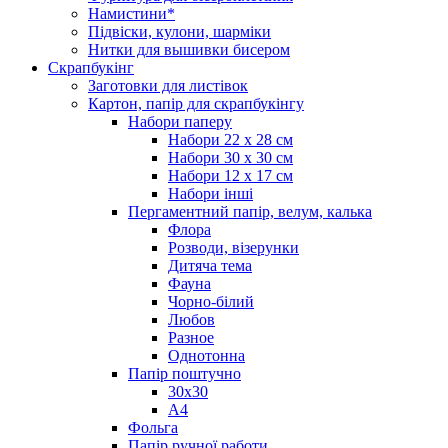
Намистини*
Підвіски, кулони, шарміки
Нитки для вышивки бисером
Скрапбукінг
Заготовки для листівок
Картон, папір для скрапбукінгу
Набори паперу
Набори 22 х 28 см
Набори 30 х 30 см
Набори 12 х 17 см
Набори інші
Пергаментний папір, велум, калька
Флора
Розводи, візерунки
Дитяча тема
Фауна
Чорно-білий
Любов
Разное
Однотонна
Папір поштучно
30х30
А4
Фольга
Папір ручної работи