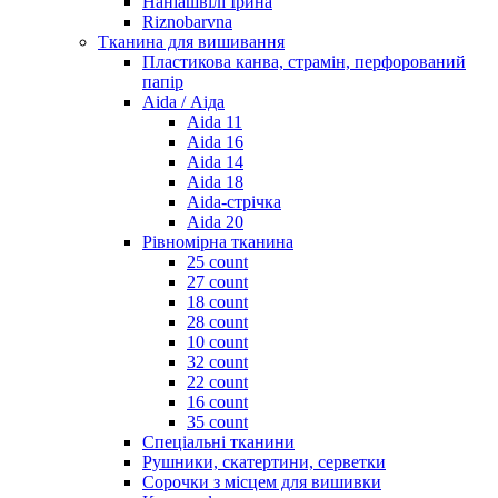
Наніашвілі Ірина
Riznobarvna
Тканина для вишивання
Пластикова канва, страмін, перфорований
папір
Aida / Аіда
Aida 11
Aida 16
Aida 14
Aida 18
Aida-стрічка
Aida 20
Рівномірна тканина
25 count
27 count
18 count
28 count
10 count
32 count
22 count
16 count
35 count
Спеціальні тканини
Рушники, скатертини, серветки
Сорочки з місцем для вишивки