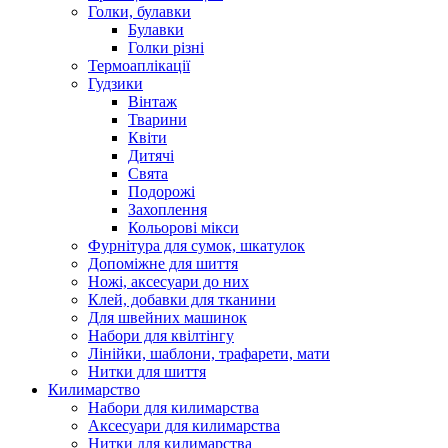
Голки, булавки
Булавки
Голки різні
Термоаплікації
Гудзики
Вінтаж
Тварини
Квіти
Дитячі
Свята
Подорожі
Захоплення
Кольорові мікси
Фурнітура для сумок, шкатулок
Допоміжне для шиття
Ножі, аксесуари до них
Клей, добавки для тканини
Для швейних машинок
Набори для квілтінгу
Лінійки, шаблони, трафарети, мати
Нитки для шиття
Килимарство
Набори для килимарства
Аксесуари для килимарства
Нитки для килимарства