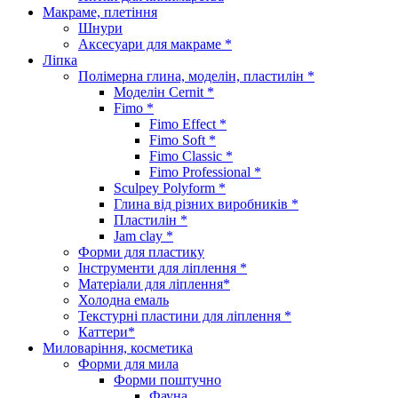
Макраме, плетіння
Шнури
Аксесуари для макраме *
Ліпка
Полімерна глина, моделін, пластилін *
Моделін Cernit *
Fimo *
Fimo Effect *
Fimo Soft *
Fimo Classic *
Fimo Professional *
Sculpey Polyform *
Глина від різних виробників *
Пластилін *
Jam clay *
Форми для пластику
Інструменти для ліплення *
Матеріали для ліплення*
Холодна емаль
Текстурні пластини для ліплення *
Каттери*
Миловаріння, косметика
Форми для мила
Форми поштучно
Фауна