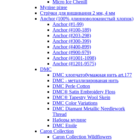
Micro Ice Chenill
Муліне різне
Стрічки для вишивання 2 мм, 4 мм
Anchor (100% длинноволокнистый хлопок)
Anchor (#1-99)
Anchor (#100-189)
Anchor (#203-298)
Anchor (#300-399)
Anchor (#400-899)
Anchor (#900-979)
Anchor (#1001-1098)
Anchor (#1201-9575)
DMC
DMC хлопчатобумажная нить art.177
DMC - металлизированая нить
DMC Perle Cotton
DMC® Satin Embroidery Floss
DMC® Tapestry Wool Skein
DMC Color Variations
DMC Diamant Metallic Needlework
Thread
Наборы мулине
DMC Etoile
Caron Collection
Caron Collection Wildflowers