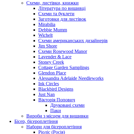
Схеми, листівки, книжки
Література по вишивці
Схеми та буклети
Заготовки для листівок
Mirabilia
Debbie Mumm
Wichelt
Схеми американських дизайнерів
Jim Shore
Cхеми Rosewood Manor
Lavender & Lace
Stoney Creek
Cottage Garden Samplings
Glendon Place
Alessandra Adelaide Needleworks
Ink Circles
Blackbird Designs
Just Nan
Вікторія Попович
Друковані схеми
Паки
Вироби з місцем для вишивки
Бісер, бісероплетіння
Набори для бісероплетіння
Ріоліс (Росія)