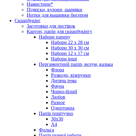
Намистини*
Підвіски, кулони, шарміки
Нитки для вышивки бисером
Скрапбукінг
Заготовки для листівок
Картон, папір для скрапбукінгу
Набори паперу
Набори 22 х 28 см
Набори 30 х 30 см
Набори 12 х 17 см
Набори інші
Пергаментний папір, велум, калька
Флора
Розводи, візерунки
Дитяча тема
Фауна
Чорно-білий
Любов
Разное
Однотонна
Папір поштучно
30х30
А4
Фольга
Папір ручної работи