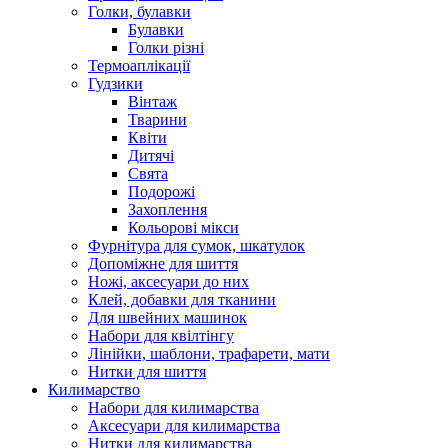
Голки, булавки
Булавки
Голки різні
Термоаплікації
Гудзики
Вінтаж
Тварини
Квіти
Дитячі
Свята
Подорожі
Захоплення
Кольорові мікси
Фурнітура для сумок, шкатулок
Допоміжне для шиття
Ножі, аксесуари до них
Клей, добавки для тканини
Для швейних машинок
Набори для квілтінгу
Лінійки, шаблони, трафарети, мати
Нитки для шиття
Килимарство
Набори для килимарства
Аксесуари для килимарства
Нитки для килимарства