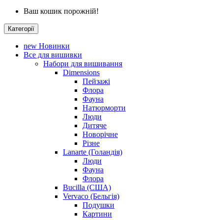
Ваш кошик порожній!
Категорії
new
Новинки
Все для вишивки
Набори для вишивання
Dimensions
Пейзажі
Флора
Фауна
Натюрморти
Люди
Дитяче
Новорічне
Різне
Lanarte (Голандія)
Люди
Фауна
Флора
Bucilla (США)
Vervaco (Бельгія)
Подушки
Картини