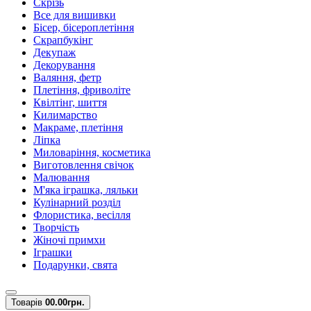
Скрізь
Все для вишивки
Бісер, бісероплетіння
Скрапбукінг
Декупаж
Декорування
Валяння, фетр
Плетіння, фриволіте
Квілтінг, шиття
Килимарство
Макраме, плетіння
Ліпка
Миловаріння, косметика
Виготовлення свічок
Малювання
М'яка іграшка, ляльки
Кулінарний розділ
Флористика, весілля
Творчість
Жіночі примхи
Іграшки
Подарунки, свята
Товарів
0
0.00грн.