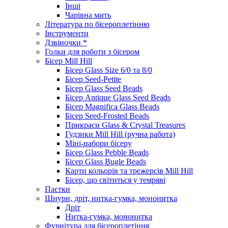
Інші
Чарівна мить
Література по бісероплетінню
Інструменти
Дзвіночки *
Голки для роботи з бісером
Бісер Mill Hill
Бісер Glass Size 6/0 та 8/0
Бісер Seed-Petite
Бісер Glass Seed Beads
Бісер Antique Glass Seed Beads
Бісер Magnifica Glass Beads
Бісер Seed-Frosted Beads
Прикраси Glass & Crystal Treasures
Гудзики Mill Hill (ручна работа)
Міні-набори бісеру
Бісер Glass Pebble Beads
Бісер Glass Bugle Beads
Карти кольорів та трежерсів Mill Hill
Бісер, що світиться у темряві
Паєтки
Шнури, дріт, нитка-гумка, мононитка
Дріт
Нитка-гумка, мононитка
Фурнітура для бісероплетіння