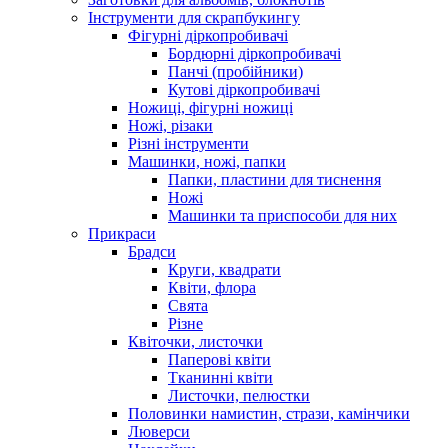
Інструменти для скрапбукингу
Фігурні діркопробивачі
Бордюрні діркопробивачі
Панчі (пробійники)
Кутові діркопробивачі
Ножиці, фігурні ножиці
Ножі, різаки
Різні інструменти
Машинки, ножі, папки
Папки, пластини для тиснення
Ножі
Машинки та приспособи для них
Прикраси
Брадси
Круги, квадрати
Квіти, флора
Свята
Різне
Квіточки, листочки
Паперові квіти
Тканинні квіти
Листочки, пелюстки
Половинки намистин, стрази, камінчики
Люверси