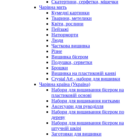
Скатертини, серфетки, мішечки
Чарiвна мить
Кумедні картинки
Тварини, метелики
Квіти, рослини
Пейзажі
Натюрморти
Люди
Часткова вишивка
Різне
Вишивка бісером
Подушки, серветки
Брошки
Вишивка на пластиковій канві
Crystal Art - набори для вишивки
Чарівна країна (Україна)
Набори для вишивання бісером на
пластиковій основі
Набори для вишивання нитками
Аксесуари для рукоділля
Набори для вишивання бісером по
дереву
Набори для вишивання бісером на
штучній шкірі
Заготовки для вишивки