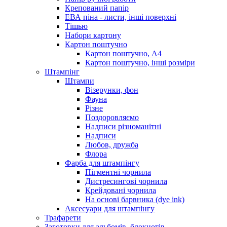
Крепований папір
ЕВА піна - листи, інші поверхні
Тішью
Набори картону
Картон поштучно
Картон поштучно, А4
Картон поштучно, інші розміри
Штампінг
Штампи
Візерунки, фон
Фауна
Різне
Поздоровляємо
Надписи різноманітні
Надписи
Любов, дружба
Флора
Фарба для штампінгу
Пігментні чорнила
Дистресингові чорнила
Крейдовані чорнила
На основі барвника (dye ink)
Аксесуари для штампінгу
Трафарети
Заготовки для альбомів, блокнотів