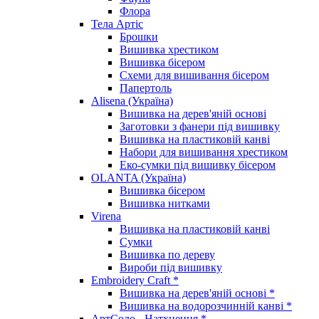
Флора
Тела Артіс
Брошки
Вишивка хрестиком
Вишивка бісером
Схеми для вишивання бісером
Папертоль
Alisena (Україна)
Вишивка на дерев'яній основі
Заготовки з фанери під вишивку
Вишивка на пластиковій канві
Набори для вишивання хрестиком
Еко-сумки під вишивку бісером
OLANTA (Україна)
Вишивка бісером
Вишивка нитками
Virena
Вишивка на пластиковій канві
Сумки
Вишивка по дереву
Вироби під вишивку
Embroidery Craft *
Вишивка на дерев'яній основі *
Вишивка на водорозчинній канві *
АртСоло - Натхнення *