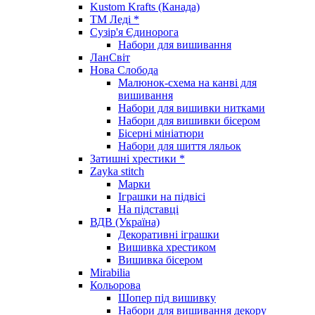
Kustom Krafts (Канада)
ТМ Леді *
Сузір'я Єдинорога
Набори для вишивання
ЛанСвіт
Нова Слобода
Малюнок-схема на канві для
вишивання
Набори для вишивки нитками
Набори для вишивки бісером
Бісерні мініатюри
Набори для шиття ляльок
Затишні хрестики *
Zayka stitch
Марки
Іграшки на підвісі
На підставці
ВДВ (Україна)
Декоративні іграшки
Вишивка хрестиком
Вишивка бісером
Mirabilia
Кольорова
Шопер під вишивку
Набори для вишивання декору