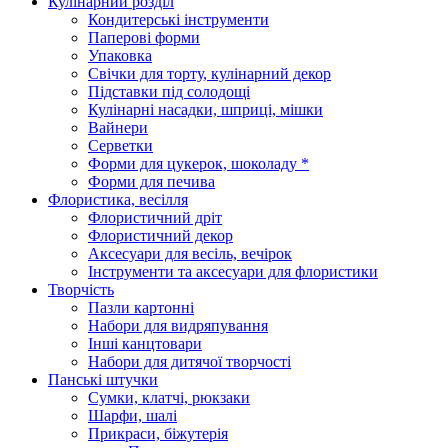
Кулінарний розділ
Кондитерські інструменти
Паперові форми
Упаковка
Свічки для торту, кулінарний декор
Підставки під солодощі
Кулінарні насадки, шприці, мішки
Вайнери
Серветки
Форми для цукерок, шоколаду *
Форми для печива
Флористика, весілля
Флористичний дріт
Флористичний декор
Аксесуари для весіль, вечірок
Інструменти та аксесуари для флористики
Творчість
Пазли картонні
Набори для видряпування
Інші канцтовари
Набори для дитячої творчості
Панські штучки
Сумки, клатчі, рюкзаки
Шарфи, шалі
Прикраси, біжутерія