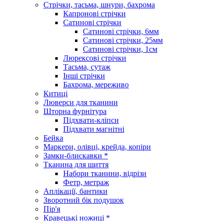
Стрічки, тасьма, шнури, бахрома
Капронові стрічки
Сатинові стрічки
Сатинові стрічки, 6мм
Сатинові стрічки, 25мм
Сатинові стрічки, 1см
Люрексові стрічки
Тасьма, сутаж
Інші стрічки
Бахрома, мереживо
Китиці
Люверси для тканини
Шторна фурнітура
Підхвати-кліпси
Підхвати магнітні
Бейка
Маркери, олівці, крейда, копіри
Замки-блискавки *
Тканина для шиття
Набори тканини, відрізи
Фетр, метраж
Аплікації, бантики
Зворотний бік подушок
Пір'я
Кравецькі ножиці *