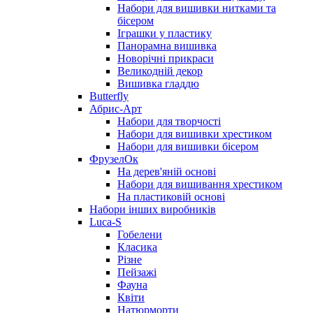
Набори для вишивки нитками та
бісером
Іграшки у пластику
Панорамна вишивка
Новорічні прикраси
Великодній декор
Вишивка гладдю
Butterfly
Абрис-Арт
Набори для творчості
Набори для вишивки хрестиком
Набори для вишивки бісером
ФрузелОк
На дерев'яній основі
Набори для вишивання хрестиком
На пластиковій основі
Набори інших виробників
Luca-S
Гобелени
Класика
Різне
Пейзажі
Фауна
Квіти
Натюрморти