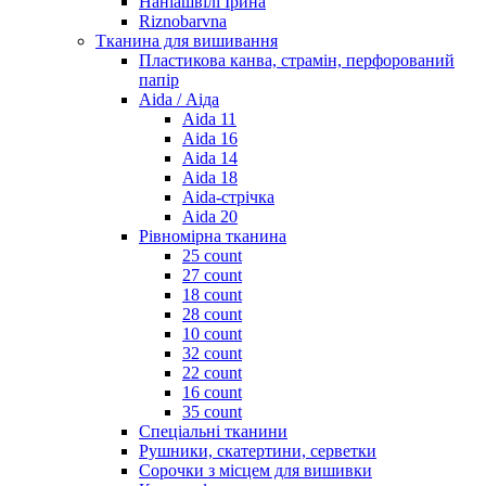
Наніашвілі Ірина
Riznobarvna
Тканина для вишивання
Пластикова канва, страмін, перфорований
папір
Aida / Аіда
Aida 11
Aida 16
Aida 14
Aida 18
Aida-стрічка
Aida 20
Рівномірна тканина
25 count
27 count
18 count
28 count
10 count
32 count
22 count
16 count
35 count
Спеціальні тканини
Рушники, скатертини, серветки
Сорочки з місцем для вишивки