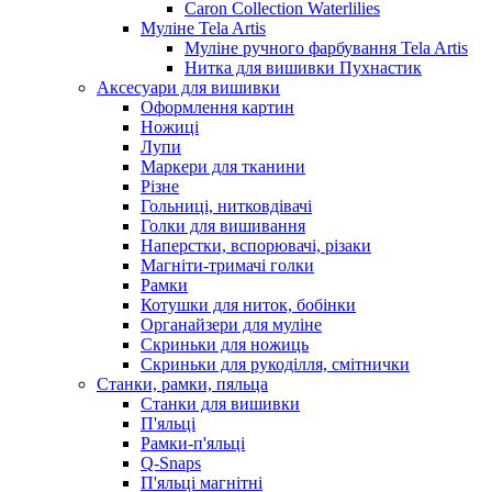
Caron Collection Waterlilies
Муліне Tela Artis
Муліне ручного фарбування Tela Artis
Нитка для вишивки Пухнастик
Аксесуари для вишивки
Оформлення картин
Ножиці
Лупи
Маркери для тканини
Різне
Гольниці, нитковдівачі
Голки для вишивання
Наперстки, вспорювачі, різаки
Магніти-тримачі голки
Рамки
Котушки для ниток, бобінки
Органайзери для муліне
Скриньки для ножиць
Скриньки для рукоділля, смітнички
Станки, рамки, пяльца
Станки для вишивки
П'яльці
Рамки-п'яльці
Q-Snaps
П'яльці магнітні