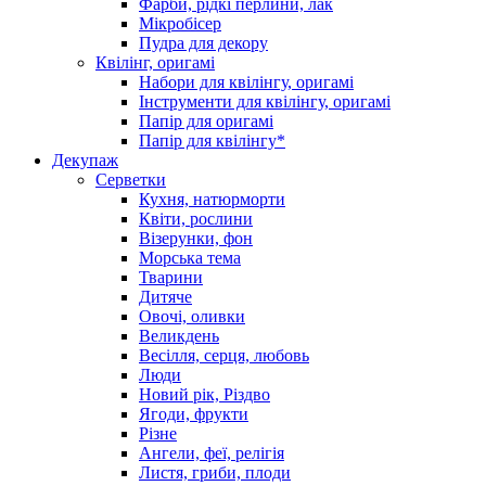
Фарби, рідкі перлини, лак
Мікробісер
Пудра для декору
Квілінг, оригамі
Набори для квілінгу, оригамі
Інструменти для квілінгу, оригамі
Папір для оригамі
Папір для квілінгу*
Декупаж
Серветки
Кухня, натюрморти
Квіти, рослини
Візерунки, фон
Морська тема
Тварини
Дитяче
Овочі, оливки
Великдень
Весілля, серця, любовь
Люди
Новий рік, Різдво
Ягоди, фрукти
Різне
Ангели, феї, релігія
Листя, гриби, плоди