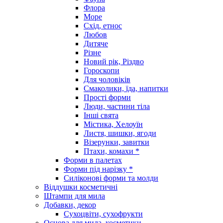
Флора
Море
Схід, етнос
Любов
Дитяче
Різне
Новий рік, Різдво
Гороскопи
Для чоловіків
Смаколики, їда, напитки
Прості форми
Люди, частини тіла
Інші свята
Містика, Хелоуїн
Листя, шишки, ягоди
Візерунки, завитки
Птахи, комахи *
Форми в палетах
Форми під нарізку *
Силіконові форми та молди
Віддушки косметичні
Штампи для мила
Добавки, декор
Сухоцвіти, сухофрукти
Основа для мила, косметики