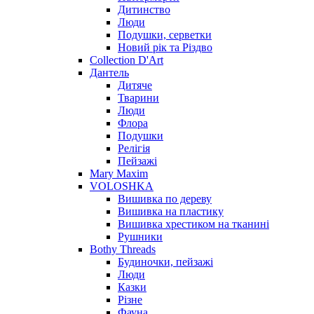
Дитинство
Люди
Подушки, серветки
Новий рік та Різдво
Collection D'Art
Дантель
Дитяче
Тварини
Люди
Флора
Подушки
Релігія
Пейзажі
Mary Maxim
VOLOSHKA
Вишивка по дереву
Вишивка на пластику
Вишивка хрестиком на тканині
Рушники
Bothy Threads
Будиночки, пейзажі
Люди
Казки
Різне
Фауна