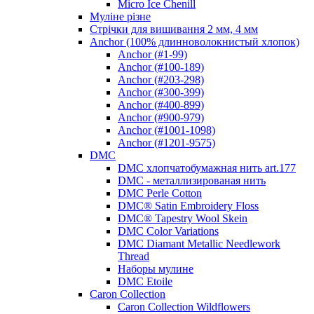
Micro Ice Chenill
Муліне різне
Стрічки для вишивання 2 мм, 4 мм
Anchor (100% длинноволокнистый хлопок)
Anchor (#1-99)
Anchor (#100-189)
Anchor (#203-298)
Anchor (#300-399)
Anchor (#400-899)
Anchor (#900-979)
Anchor (#1001-1098)
Anchor (#1201-9575)
DMC
DMC хлопчатобумажная нить art.177
DMC - металлизированая нить
DMC Perle Cotton
DMC® Satin Embroidery Floss
DMC® Tapestry Wool Skein
DMC Color Variations
DMC Diamant Metallic Needlework
Thread
Наборы мулине
DMC Etoile
Caron Collection
Caron Collection Wildflowers