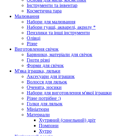
Інструменти та інвентар
Косметична тара
Малювання
Набори для малювання
Набори гуаші, акварелі, акрилу *
Пензлики та інші інструменти
Олівці
Різне
Виготовлення свічок
Барвники, матеріали для свічок
Гноти різні
Форми для свічок
М'яка іграшка, ляльки
Аксесуари для іграшок
Волосся для ляльок
Оченята, носики
Набори для виготовлення м'якої іграшки
Різне потрібне :)
Голки для ляльок
Мініатюри
Материали
Хутряний (синельний) дріт
Помпони
Хутро