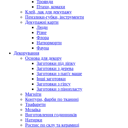
Троянди
Птахи, комахи
Клей, лак для декупажу
Пензлики-губки, інструменти
Декупажні карти
Люди
Різне
Флора
Натюрморти
Фауна
Декорування
Основа для декору
Заготовки під ліпку
Заготовки з дерева
Заготовки з пап'є маше
Інші заготовки
Заготовки з гіпсу
Заготовки з пінопласту
Магніти
Контури, фарби по тканині
Трафарети
Мозаїка
Виготовлення годинників
Натирки
Роспис по склу та керамиці