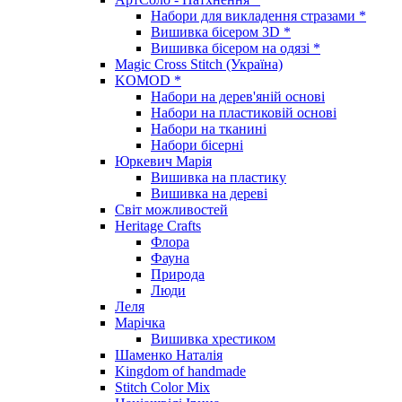
Набори для викладення стразами *
Вишивка бісером 3D *
Вишивка бісером на одязі *
Magic Cross Stitch (Україна)
KOMOD *
Набори на дерев'яній основі
Набори на пластиковій основі
Набори на тканині
Набори бісерні
Юркевич Марія
Вишивка на пластику
Вишивка на дереві
Світ можливостей
Heritage Crafts
Флора
Фауна
Природа
Люди
Леля
Марічка
Вишивка хрестиком
Шаменко Наталія
Kingdom of handmade
Stitch Color Mix