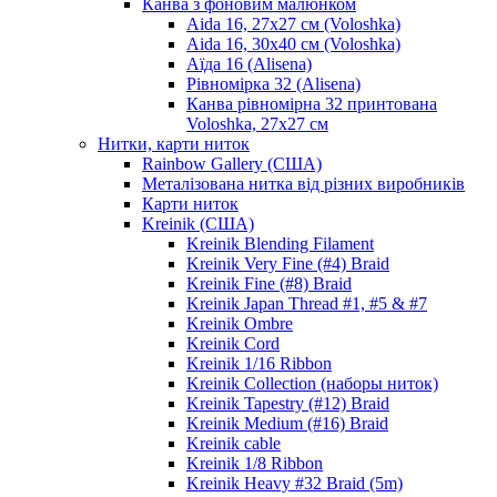
Канва з фоновим малюнком
Aida 16, 27х27 см (Voloshka)
Aida 16, 30х40 см (Voloshka)
Аїда 16 (Alisena)
Рівномірка 32 (Alisena)
Канва рівномірна 32 принтована
Voloshka, 27х27 см
Нитки, карти ниток
Rainbow Gallery (США)
Металізована нитка від різних виробників
Карти ниток
Kreinik (США)
Kreinik Blending Filament
Kreinik Very Fine (#4) Braid
Kreinik Fine (#8) Braid
Kreinik Japan Thread #1, #5 & #7
Kreinik Ombre
Kreinik Cord
Kreinik 1/16 Ribbon
Kreinik Collection (наборы ниток)
Kreinik Tapestry (#12) Braid
Kreinik Medium (#16) Braid
Kreinik cable
Kreinik 1/8 Ribbon
Kreinik Heavy #32 Braid (5m)