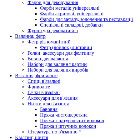
Фарби для декорування
Фарби металік універсальні
Фарби акрилові, універсальні
Фарби для металу, золочення та реставрації
Спеціальні складові, добавки
Фурнітура декоративна
Валяння, фетр
Фетр різноманітний
Фетр (войлок) листовий
Голки, аксесуари для фелтингу
Вовна для валяння
Набори для валяння картин
Набори для валяння виробів
В'язання, фриволіте
Спиці в'язальні
Фриволіте
Гачки в'язальні
Аксесуари для в'язання
Нитки для в'язання
Бавовна
Пряжа чистошерстяна
Пряжа з натуральних волокон
Пряжа з штучних волокон
Література по в'язанню *
Квілтінг, шиття