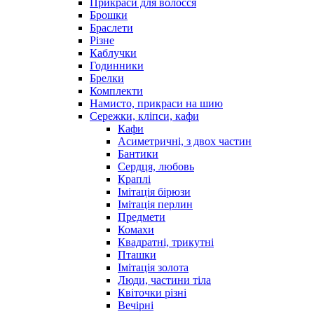
Прикраси для волосся
Брошки
Браслети
Різне
Каблучки
Годинники
Брелки
Комплекти
Намисто, прикраси на шию
Сережки, кліпси, кафи
Кафи
Асиметричні, з двох частин
Бантики
Сердця, любовь
Краплі
Імітація бірюзи
Імітація перлин
Предмети
Комахи
Квадратні, трикутні
Пташки
Імітація золота
Люди, частини тіла
Квіточки різні
Вечірні