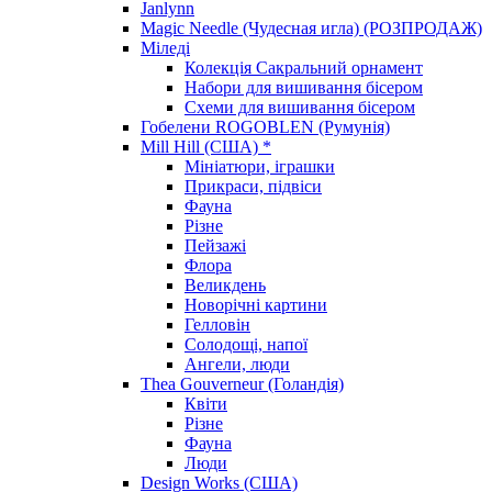
Janlynn
Magic Needle (Чудесная игла) (РОЗПРОДАЖ)
Міледі
Колекція Сакральний орнамент
Набори для вишивання бісером
Схеми для вишивання бісером
Гобелени ROGOBLEN (Румунія)
Mill Hill (США) *
Мініатюри, іграшки
Прикраси, підвіси
Фауна
Різне
Пейзажі
Флора
Великдень
Новорічні картини
Гелловін
Солодощі, напої
Ангели, люди
Thea Gouverneur (Голандія)
Квіти
Різне
Фауна
Люди
Design Works (США)