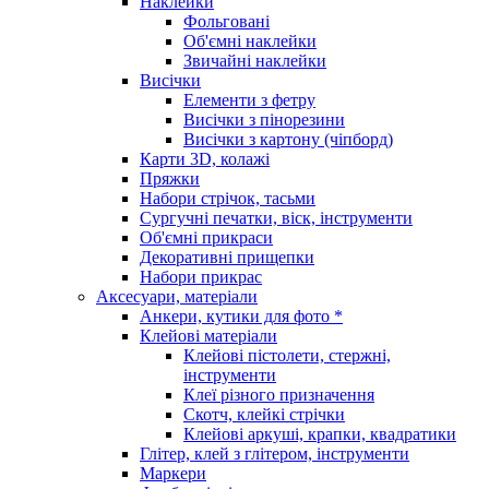
Наклейки
Фольговані
Об'ємні наклейки
Звичайні наклейки
Висічки
Елементи з фетру
Висічки з пінорезини
Висічки з картону (чіпборд)
Карти 3D, колажі
Пряжки
Набори стрічок, тасьми
Сургучні печатки, віск, інструменти
Об'ємні прикраси
Декоративні прищепки
Набори прикрас
Аксесуари, матеріали
Анкери, кутики для фото *
Клейові матеріали
Клейові пістолети, стержні,
інструменти
Клеї різного призначення
Скотч, клейкі стрічки
Клейові аркуші, крапки, квадратики
Глітер, клей з глітером, інструменти
Маркери