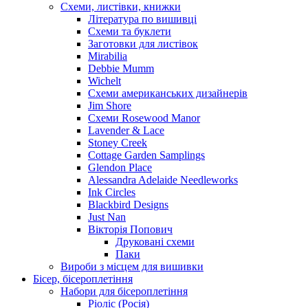
Схеми, листівки, книжки
Література по вишивці
Схеми та буклети
Заготовки для листівок
Mirabilia
Debbie Mumm
Wichelt
Схеми американських дизайнерів
Jim Shore
Cхеми Rosewood Manor
Lavender & Lace
Stoney Creek
Cottage Garden Samplings
Glendon Place
Alessandra Adelaide Needleworks
Ink Circles
Blackbird Designs
Just Nan
Вікторія Попович
Друковані схеми
Паки
Вироби з місцем для вишивки
Бісер, бісероплетіння
Набори для бісероплетіння
Ріоліс (Росія)