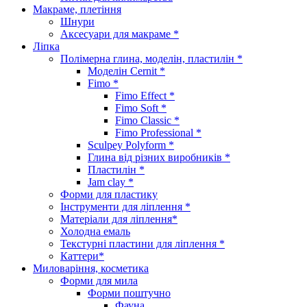
Макраме, плетіння
Шнури
Аксесуари для макраме *
Ліпка
Полімерна глина, моделін, пластилін *
Моделін Cernit *
Fimo *
Fimo Effect *
Fimo Soft *
Fimo Classic *
Fimo Professional *
Sculpey Polyform *
Глина від різних виробників *
Пластилін *
Jam clay *
Форми для пластику
Інструменти для ліплення *
Матеріали для ліплення*
Холодна емаль
Текстурні пластини для ліплення *
Каттери*
Миловаріння, косметика
Форми для мила
Форми поштучно
Фауна