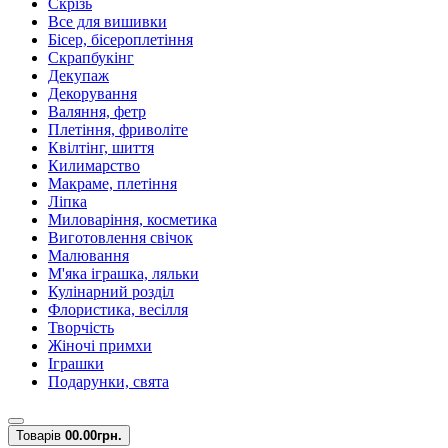
Скрізь
Все для вишивки
Бісер, бісероплетіння
Скрапбукінг
Декупаж
Декорування
Валяння, фетр
Плетіння, фриволіте
Квілтінг, шиття
Килимарство
Макраме, плетіння
Ліпка
Миловаріння, косметика
Виготовлення свічок
Малювання
М'яка іграшка, ляльки
Кулінарний розділ
Флористика, весілля
Творчість
Жіночі примхи
Іграшки
Подарунки, свята
Товарів
0
0.00грн.