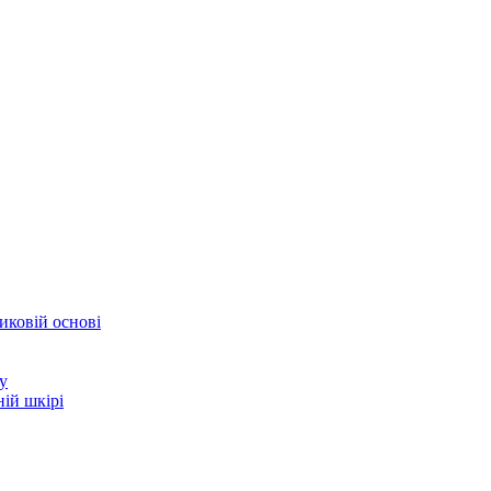
иковій основі
у
ій шкірі