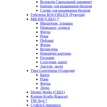
Колекція Сакральний орнамент
Набори для вишивання бісером
Схеми для вишивання бісером
Гобелени ROGOBLEN (Румунія)
Mill Hill (США) *
Мініатюри, іграшки
Прикраси, підвіси
Фауна
Різне
Пейзажі
Флора
Великдень
Новорічні картини
Гелловін
Солодощі, напої
Ангели, люди
Thea Gouverneur (Голандія)
Квіти
Різне
Фауна
Люди
Design Works (США)
Kustom Krafts (Канада)
ТМ Леді *
Сузір'я Єдинорога