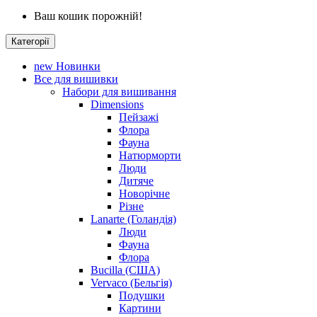
Ваш кошик порожній!
Категорії
new
Новинки
Все для вишивки
Набори для вишивання
Dimensions
Пейзажі
Флора
Фауна
Натюрморти
Люди
Дитяче
Новорічне
Різне
Lanarte (Голандія)
Люди
Фауна
Флора
Bucilla (США)
Vervaco (Бельгія)
Подушки
Картини