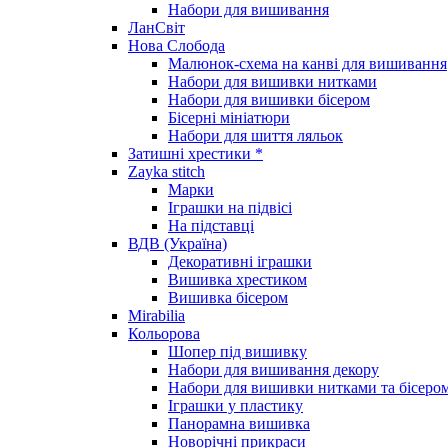
Набори для вишивання
ЛанСвіт
Нова Слобода
Малюнок-схема на канві для вишивання
Набори для вишивки нитками
Набори для вишивки бісером
Бісерні мініатюри
Набори для шиття ляльок
Затишні хрестики *
Zayka stitch
Марки
Іграшки на підвісі
На підставці
ВДВ (Україна)
Декоративні іграшки
Вишивка хрестиком
Вишивка бісером
Mirabilia
Кольорова
Шопер під вишивку
Набори для вишивання декору
Набори для вишивки нитками та бісеро
Іграшки у пластику
Панорамна вишивка
Новорічні прикраси