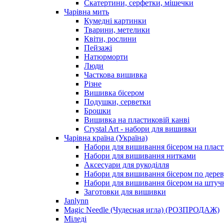
Скатертини, серфетки, мішечки
Чарiвна мить
Кумедні картинки
Тварини, метелики
Квіти, рослини
Пейзажі
Натюрморти
Люди
Часткова вишивка
Різне
Вишивка бісером
Подушки, серветки
Брошки
Вишивка на пластиковій канві
Crystal Art - набори для вишивки
Чарівна країна (Україна)
Набори для вишивання бісером на пласт
Набори для вишивання нитками
Аксесуари для рукоділля
Набори для вишивання бісером по дерев
Набори для вишивання бісером на штучн
Заготовки для вишивки
Janlynn
Magic Needle (Чудесная игла) (РОЗПРОДАЖ)
Міледі