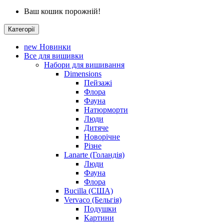
Ваш кошик порожній!
Категорії
new
Новинки
Все для вишивки
Набори для вишивання
Dimensions
Пейзажі
Флора
Фауна
Натюрморти
Люди
Дитяче
Новорічне
Різне
Lanarte (Голандія)
Люди
Фауна
Флора
Bucilla (США)
Vervaco (Бельгія)
Подушки
Картини