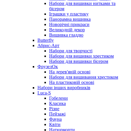
Набори для вишивки нитками та
бісером
Іграшки у пластику
Панорамна вишивка
Новорічні прикраси
Великодній декор
Вишивка гладдю
Butterfly
Абрис-Арт
Набори для творчості
Набори для вишивки хрестиком
Набори для вишивки бісером
ФрузелОк
На дерев'яній основі
Набори для вишивання хрестиком
На пластиковій основі
Набори інших виробників
Luca-S
Гобелени
Класика
Різне
Пейзажі
Фауна
Квіти
Натюрморти