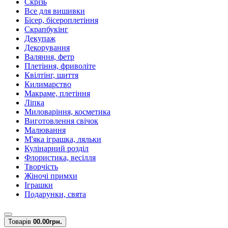
Скрізь
Все для вишивки
Бісер, бісероплетіння
Скрапбукінг
Декупаж
Декорування
Валяння, фетр
Плетіння, фриволіте
Квілтінг, шиття
Килимарство
Макраме, плетіння
Ліпка
Миловаріння, косметика
Виготовлення свічок
Малювання
М'яка іграшка, ляльки
Кулінарний розділ
Флористика, весілля
Творчість
Жіночі примхи
Іграшки
Подарунки, свята
Товарів
0
0.00грн.