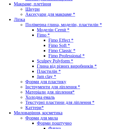
Макраме, плетіння
Шнури
Аксесуари для макраме *
Ліпка
Полімерна глина, моделін, пластилін *
Моделін Cernit *
Fimo *
Fimo Effect *
Fimo Soft *
Fimo Classic *
Fimo Professional *
Sculpey Polyform *
Глина від різних виробників *
Пластилін *
Jam clay *
Форми для пластику
Інструменти для ліплення *
Матеріали для ліплення*
Холодна емаль
Текстурні пластини для ліплення *
Каттери*
Миловаріння, косметика
Форми для мила
Форми поштучно
Фауна