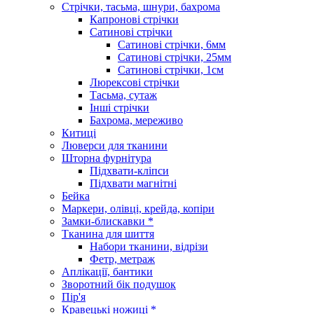
Стрічки, тасьма, шнури, бахрома
Капронові стрічки
Сатинові стрічки
Сатинові стрічки, 6мм
Сатинові стрічки, 25мм
Сатинові стрічки, 1см
Люрексові стрічки
Тасьма, сутаж
Інші стрічки
Бахрома, мереживо
Китиці
Люверси для тканини
Шторна фурнітура
Підхвати-кліпси
Підхвати магнітні
Бейка
Маркери, олівці, крейда, копіри
Замки-блискавки *
Тканина для шиття
Набори тканини, відрізи
Фетр, метраж
Аплікації, бантики
Зворотний бік подушок
Пір'я
Кравецькі ножиці *