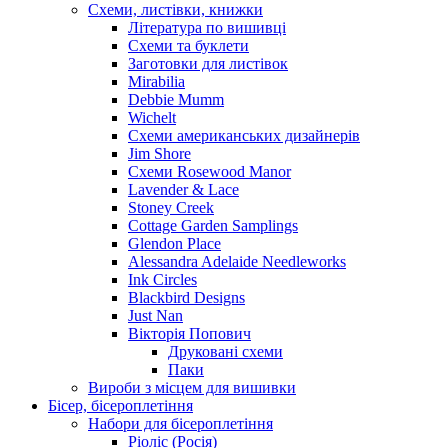
Схеми, листівки, книжки
Література по вишивці
Схеми та буклети
Заготовки для листівок
Mirabilia
Debbie Mumm
Wichelt
Схеми американських дизайнерів
Jim Shore
Cхеми Rosewood Manor
Lavender & Lace
Stoney Creek
Cottage Garden Samplings
Glendon Place
Alessandra Adelaide Needleworks
Ink Circles
Blackbird Designs
Just Nan
Вікторія Попович
Друковані схеми
Паки
Вироби з місцем для вишивки
Бісер, бісероплетіння
Набори для бісероплетіння
Ріоліс (Росія)