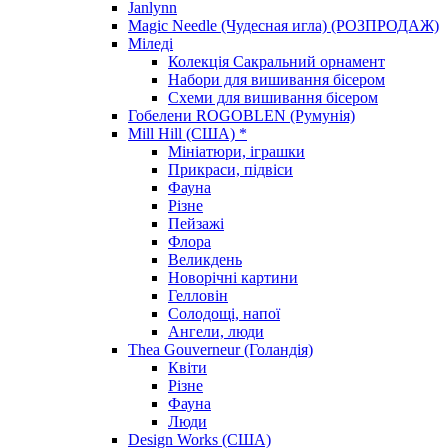
Janlynn
Magic Needle (Чудесная игла) (РОЗПРОДАЖ)
Міледі
Колекція Сакральний орнамент
Набори для вишивання бісером
Схеми для вишивання бісером
Гобелени ROGOBLEN (Румунія)
Mill Hill (США) *
Мініатюри, іграшки
Прикраси, підвіси
Фауна
Різне
Пейзажі
Флора
Великдень
Новорічні картини
Гелловін
Солодощі, напої
Ангели, люди
Thea Gouverneur (Голандія)
Квіти
Різне
Фауна
Люди
Design Works (США)