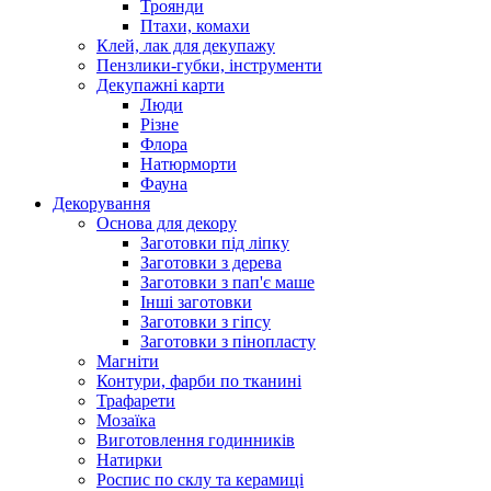
Троянди
Птахи, комахи
Клей, лак для декупажу
Пензлики-губки, інструменти
Декупажні карти
Люди
Різне
Флора
Натюрморти
Фауна
Декорування
Основа для декору
Заготовки під ліпку
Заготовки з дерева
Заготовки з пап'є маше
Інші заготовки
Заготовки з гіпсу
Заготовки з пінопласту
Магніти
Контури, фарби по тканині
Трафарети
Мозаїка
Виготовлення годинників
Натирки
Роспис по склу та керамиці