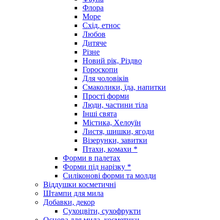
Флора
Море
Схід, етнос
Любов
Дитяче
Різне
Новий рік, Різдво
Гороскопи
Для чоловіків
Смаколики, їда, напитки
Прості форми
Люди, частини тіла
Інші свята
Містика, Хелоуїн
Листя, шишки, ягоди
Візерунки, завитки
Птахи, комахи *
Форми в палетах
Форми під нарізку *
Силіконові форми та молди
Віддушки косметичні
Штампи для мила
Добавки, декор
Сухоцвіти, сухофрукти
Основа для мила, косметики