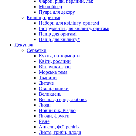
Фарби, рідкі перлини, лак
Мікробісер
Пудра для декору
Квілінг, оригамі
Набори для квілінгу, оригамі
Інструменти для квілінгу, оригамі
Папір для оригамі
Папір для квілінгу*
Декупаж
Серветки
Кухня, натюрморти
Квіти, рослини
Візерунки, фон
Морська тема
Тварини
Дитяче
Овочі, оливки
Великдень
Весілля, серця, любовь
Люди
Новий рік, Різдво
Ягоди, фрукти
Різне
Ангели, феї, релігія
Листя, гриби, плоди