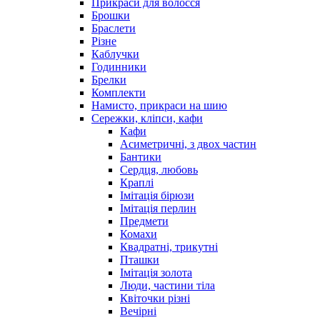
Прикраси для волосся
Брошки
Браслети
Різне
Каблучки
Годинники
Брелки
Комплекти
Намисто, прикраси на шию
Сережки, кліпси, кафи
Кафи
Асиметричні, з двох частин
Бантики
Сердця, любовь
Краплі
Імітація бірюзи
Імітація перлин
Предмети
Комахи
Квадратні, трикутні
Пташки
Імітація золота
Люди, частини тіла
Квіточки різні
Вечірні