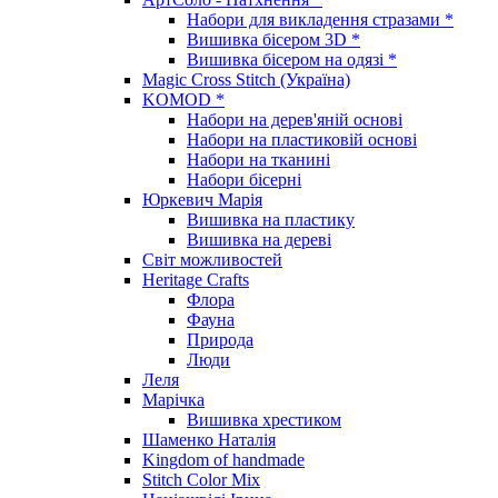
Набори для викладення стразами *
Вишивка бісером 3D *
Вишивка бісером на одязі *
Magic Cross Stitch (Україна)
KOMOD *
Набори на дерев'яній основі
Набори на пластиковій основі
Набори на тканині
Набори бісерні
Юркевич Марія
Вишивка на пластику
Вишивка на дереві
Світ можливостей
Heritage Crafts
Флора
Фауна
Природа
Люди
Леля
Марічка
Вишивка хрестиком
Шаменко Наталія
Kingdom of handmade
Stitch Color Mix