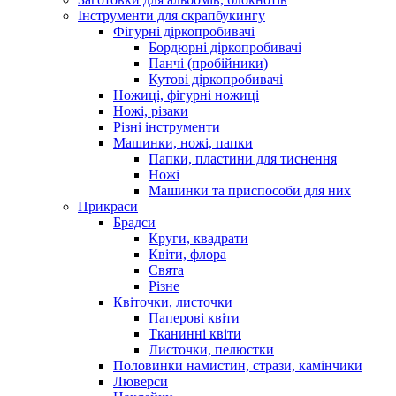
Інструменти для скрапбукингу
Фігурні діркопробивачі
Бордюрні діркопробивачі
Панчі (пробійники)
Кутові діркопробивачі
Ножиці, фігурні ножиці
Ножі, різаки
Різні інструменти
Машинки, ножі, папки
Папки, пластини для тиснення
Ножі
Машинки та приспособи для них
Прикраси
Брадси
Круги, квадрати
Квіти, флора
Свята
Різне
Квіточки, листочки
Паперові квіти
Тканинні квіти
Листочки, пелюстки
Половинки намистин, стрази, камінчики
Люверси