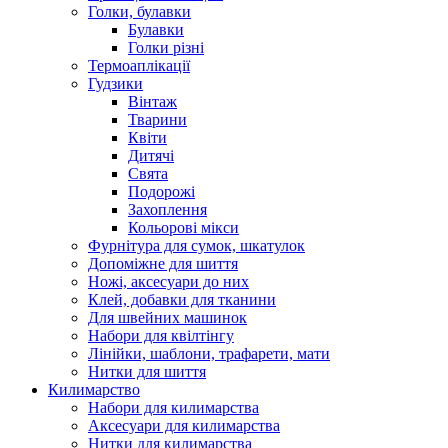
Голки, булавки
Булавки
Голки різні
Термоаплікації
Гудзики
Вінтаж
Тварини
Квіти
Дитячі
Свята
Подорожі
Захоплення
Кольорові мікси
Фурнітура для сумок, шкатулок
Допоміжне для шиття
Ножі, аксесуари до них
Клей, добавки для тканини
Для швейних машинок
Набори для квілтінгу
Лінійки, шаблони, трафарети, мати
Нитки для шиття
Килимарство
Набори для килимарства
Аксесуари для килимарства
Нитки для килимарства