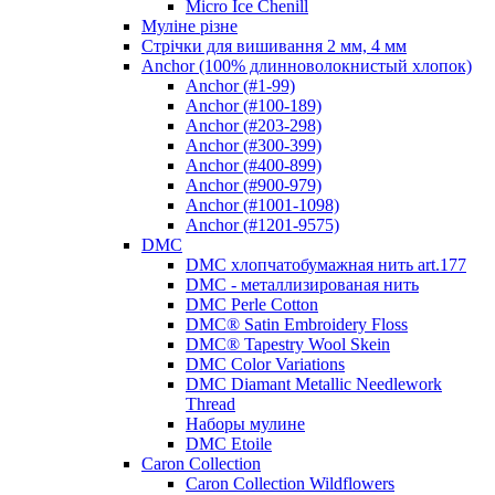
Micro Ice Chenill
Муліне різне
Стрічки для вишивання 2 мм, 4 мм
Anchor (100% длинноволокнистый хлопок)
Anchor (#1-99)
Anchor (#100-189)
Anchor (#203-298)
Anchor (#300-399)
Anchor (#400-899)
Anchor (#900-979)
Anchor (#1001-1098)
Anchor (#1201-9575)
DMC
DMC хлопчатобумажная нить art.177
DMC - металлизированая нить
DMC Perle Cotton
DMC® Satin Embroidery Floss
DMC® Tapestry Wool Skein
DMC Color Variations
DMC Diamant Metallic Needlework
Thread
Наборы мулине
DMC Etoile
Caron Collection
Caron Collection Wildflowers