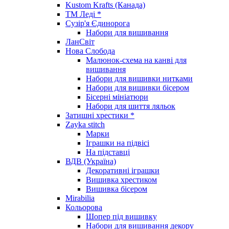
Kustom Krafts (Канада)
ТМ Леді *
Сузір'я Єдинорога
Набори для вишивання
ЛанСвіт
Нова Слобода
Малюнок-схема на канві для
вишивання
Набори для вишивки нитками
Набори для вишивки бісером
Бісерні мініатюри
Набори для шиття ляльок
Затишні хрестики *
Zayka stitch
Марки
Іграшки на підвісі
На підставці
ВДВ (Україна)
Декоративні іграшки
Вишивка хрестиком
Вишивка бісером
Mirabilia
Кольорова
Шопер під вишивку
Набори для вишивання декору