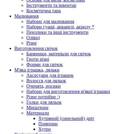
Інструменти та інвентар
Косметична тара
Малювання
Набори для малювання
Набори гуаші, акварелі, акрилу *
Пензлики та інші інструменти
Олівці
Різне
Виготовлення свічок
Барвники, матеріали для свічок
Гноти різні
Форми для свічок
М'яка іграшка, ляльки
Аксесуари для іграшок
Волосся для ляльок
Оченята, носики
Набори для виготовлення м'якої іграшки
Різне потрібне :)
Голки для ляльок
Мініатюри
Материали
Хутряний (синельний) дріт
Помпони
Хутро