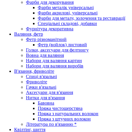
Фарби для декорування
Фарби металік універсальні
Фарби акрилові, універсальні
Фарби для металу, золочення та реставрації
Спеціальні складові, добавки
Фурнітура декоративна
Валяння, фетр
Фетр різноманітний
Фетр (войлок) листовий
Голки, аксесуари для фелтингу
Вовна для валяння
Набори для валяння картин
Набори для валяння виробів
В'язання, фриволіте
Спиці в'язальні
Фриволіте
Гачки в'язальні
Аксесуари для в'язання
Нитки для в'язання
Бавовна
Пряжа чистошерстяна
Пряжа з натуральних волокон
Пряжа з штучних волокон
Література по в'язанню *
Квілтінг, шиття