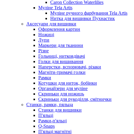
Caron Collection Waterlilies
Муліне Tela Artis
Муліне ручного фарбування Tela Artis
Нитка для вишивки Пухнастик
Аксесуари для вишивки
Оформлення картин
Ножиці
Лупи
Маркери для тканини
Різне
Гольниці, нитковдівачі
Голки для вишивання
Наперстки, вспорювачі, різаки
Магніти-тримачі голки
Рамки
Котушки для ниток, бобінки
Органайзери для муліне
Скриньки для ножиць
Скриньки для рукоділля, смітнички
Станки, рамки, пяльца
Станки для вишивки
П'яльці
Рамки-п'яльці
Q-Snaps
П'яльці магнітні