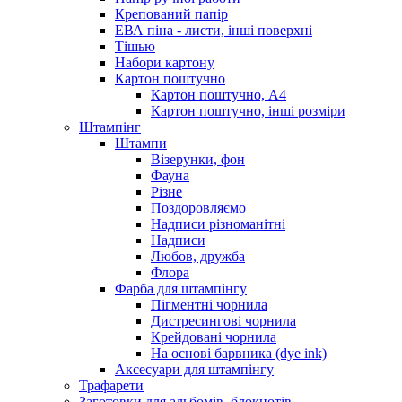
Крепований папір
ЕВА піна - листи, інші поверхні
Тішью
Набори картону
Картон поштучно
Картон поштучно, А4
Картон поштучно, інші розміри
Штампінг
Штампи
Візерунки, фон
Фауна
Різне
Поздоровляємо
Надписи різноманітні
Надписи
Любов, дружба
Флора
Фарба для штампінгу
Пігментні чорнила
Дистресингові чорнила
Крейдовані чорнила
На основі барвника (dye ink)
Аксесуари для штампінгу
Трафарети
Заготовки для альбомів, блокнотів