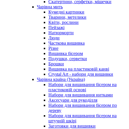
Скатертини, серфетки, мішечки
Чарiвна мить
Кумедні картинки
Тварини, метелики
Квіти, рослини
Пейзажі
Натюрморти
Люди
Часткова вишивка
Різне
Вишивка бісером
Подушки, серветки
Брошки
Вишивка на пластиковій канві
Crystal Art - набори для вишивки
Чарівна країна (Україна)
Набори для вишивання бісером на
пластиковій основі
Набори для вишивання нитками
Аксесуари для рукоділля
Набори для вишивання бісером по
дереву
Набори для вишивання бісером на
штучній шкірі
Заготовки для вишивки