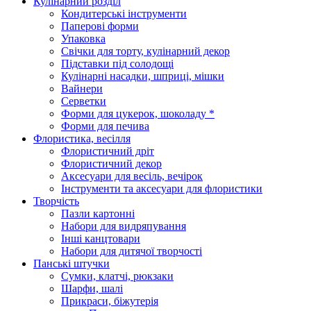
Кулінарний розділ
Кондитерські інструменти
Паперові форми
Упаковка
Свічки для торту, кулінарний декор
Підставки під солодощі
Кулінарні насадки, шприці, мішки
Вайнери
Серветки
Форми для цукерок, шоколаду *
Форми для печива
Флористика, весілля
Флористичний дріт
Флористичний декор
Аксесуари для весіль, вечірок
Інструменти та аксесуари для флористики
Творчість
Пазли картонні
Набори для видряпування
Інші канцтовари
Набори для дитячої творчості
Панські штучки
Сумки, клатчі, рюкзаки
Шарфи, шалі
Прикраси, біжутерія