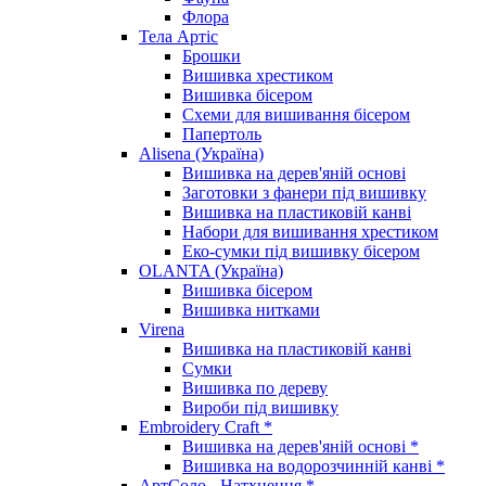
Флора
Тела Артіс
Брошки
Вишивка хрестиком
Вишивка бісером
Схеми для вишивання бісером
Папертоль
Alisena (Україна)
Вишивка на дерев'яній основі
Заготовки з фанери під вишивку
Вишивка на пластиковій канві
Набори для вишивання хрестиком
Еко-сумки під вишивку бісером
OLANTA (Україна)
Вишивка бісером
Вишивка нитками
Virena
Вишивка на пластиковій канві
Сумки
Вишивка по дереву
Вироби під вишивку
Embroidery Craft *
Вишивка на дерев'яній основі *
Вишивка на водорозчинній канві *
АртСоло - Натхнення *