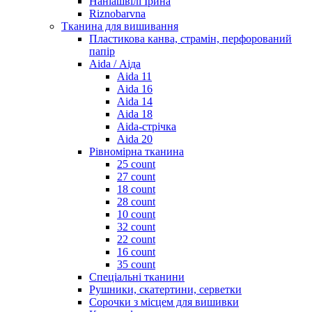
Наніашвілі Ірина
Riznobarvna
Тканина для вишивання
Пластикова канва, страмін, перфорований
папір
Aida / Аіда
Aida 11
Aida 16
Aida 14
Aida 18
Aida-стрічка
Aida 20
Рівномірна тканина
25 count
27 count
18 count
28 count
10 count
32 count
22 count
16 count
35 count
Спеціальні тканини
Рушники, скатертини, серветки
Сорочки з місцем для вишивки