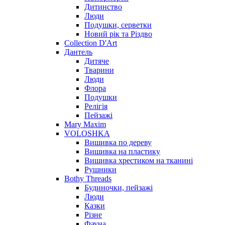
Дитинство
Люди
Подушки, серветки
Новий рік та Різдво
Collection D'Art
Дантель
Дитяче
Тварини
Люди
Флора
Подушки
Релігія
Пейзажі
Mary Maxim
VOLOSHKA
Вишивка по дереву
Вишивка на пластику
Вишивка хрестиком на тканині
Рушники
Bothy Threads
Будиночки, пейзажі
Люди
Казки
Різне
Фауна