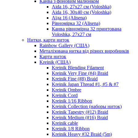
Канва з фоновим малюнком
Aida 16, 27х27 см (Voloshka)
Aida 16, 30х40 см (Voloshka)
Аїда 16 (Alisena)
Рівномірка 32 (Alisena)
Канва рівномірна 32 принтована
Voloshka, 27х27 см
Нитки, карти ниток
Rainbow Gallery (США)
Металізована нитка від різних виробників
Карти ниток
Kreinik (США)
Kreinik Blending Filament
Kreinik Very Fine (#4) Braid
Kreinik Fine (#8) Braid
Kreinik Japan Thread #1, #5 & #7
Kreinik Ombre
Kreinik Cord
Kreinik 1/16 Ribbon
Kreinik Collection (наборы ниток)
Kreinik Tapestry (#12) Braid
Kreinik Medium (#16) Braid
Kreinik cable
Kreinik 1/8 Ribbon
Kreinik Heavy #32 Braid (5m)