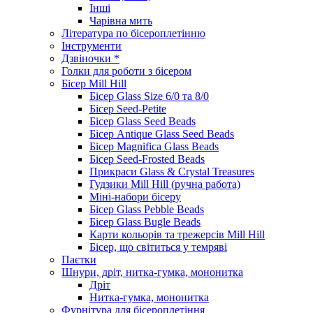
Інші
Чарівна мить
Література по бісероплетінню
Інструменти
Дзвіночки *
Голки для роботи з бісером
Бісер Mill Hill
Бісер Glass Size 6/0 та 8/0
Бісер Seed-Petite
Бісер Glass Seed Beads
Бісер Antique Glass Seed Beads
Бісер Magnifica Glass Beads
Бісер Seed-Frosted Beads
Прикраси Glass & Crystal Treasures
Гудзики Mill Hill (ручна работа)
Міні-набори бісеру
Бісер Glass Pebble Beads
Бісер Glass Bugle Beads
Карти кольорів та трежерсів Mill Hill
Бісер, що світиться у темряві
Паєтки
Шнури, дріт, нитка-гумка, мононитка
Дріт
Нитка-гумка, мононитка
Фурнітура для бісероплетіння