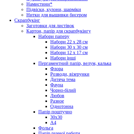
Намистини*
Підвіски, кулони, шарміки
Нитки для вышивки бисером
Скрапбукінг
Заготовки для листівок
Картон, папір для скрапбукінгу
Набори паперу
Набори 22 х 28 см
Набори 30 х 30 см
Набори 12 х 17 см
Набори інші
Пергаментний папір, велум, калька
Флора
Розводи, візерунки
Дитяча тема
Фауна
Чорно-білий
Любов
Разное
Однотонна
Папір поштучно
30х30
А4
Фольга
Папір ручної работи