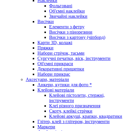
Наклейки
Фольговані
Об'ємні наклейки
Звичайні наклейки
Висічки
Елементи з фетру
Висічки з пінорезини
Висічки з картону (чіпборд)
Карти 3D, колажі
Пряжки
Набори стрічок, тасьми
Сургучні печатки, віск, інструменти
Об'ємні прикраси
Декоративні прищепки
Набори прикрас
Аксесуари, матеріали
Анкери, кутики для фото *
Клейові матеріали
Клейові пістолети, стержні,
інструменти
Клеї різного призначення
Скотч, клейкі стрічки
Клейові аркуші, крапки, квадратики
Глітер, клей з глітером, інструменти
Маркери