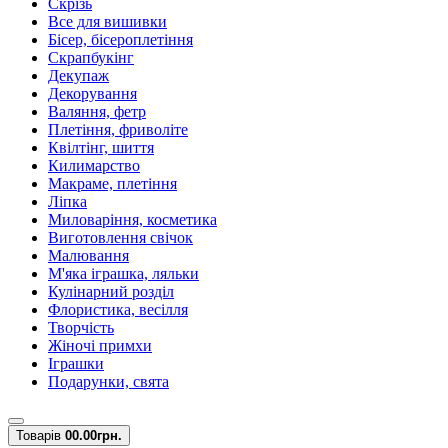
Скрізь
Все для вишивки
Бісер, бісероплетіння
Скрапбукінг
Декупаж
Декорування
Валяння, фетр
Плетіння, фриволіте
Квілтінг, шиття
Килимарство
Макраме, плетіння
Ліпка
Миловаріння, косметика
Виготовлення свічок
Малювання
М'яка іграшка, ляльки
Кулінарний розділ
Флористика, весілля
Творчість
Жіночі примхи
Іграшки
Подарунки, свята
Товарів
0
0.00грн.