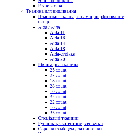
Наніашвілі Ірина
Riznobarvna
Тканина для вишивання
Пластикова канва, страмін, перфорований
папір
Aida / Аіда
Aida 11
Aida 16
Aida 14
Aida 18
Aida-стрічка
Aida 20
Рівномірна тканина
25 count
27 count
18 count
28 count
10 count
32 count
22 count
16 count
35 count
Спеціальні тканини
Рушники, скатертини, серветки
Сорочки з місцем для вишивки