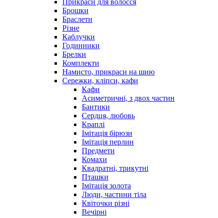
Прикраси для волосся
Брошки
Браслети
Різне
Каблучки
Годинники
Брелки
Комплекти
Намисто, прикраси на шию
Сережки, кліпси, кафи
Кафи
Асиметричні, з двох частин
Бантики
Сердця, любовь
Краплі
Імітація бірюзи
Імітація перлин
Предмети
Комахи
Квадратні, трикутні
Пташки
Імітація золота
Люди, частини тіла
Квіточки різні
Вечірні