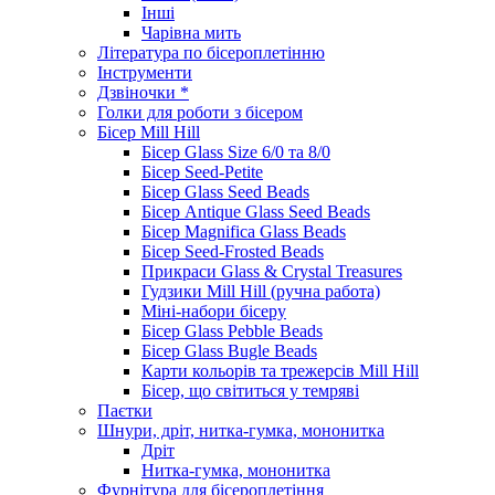
Інші
Чарівна мить
Література по бісероплетінню
Інструменти
Дзвіночки *
Голки для роботи з бісером
Бісер Mill Hill
Бісер Glass Size 6/0 та 8/0
Бісер Seed-Petite
Бісер Glass Seed Beads
Бісер Antique Glass Seed Beads
Бісер Magnifica Glass Beads
Бісер Seed-Frosted Beads
Прикраси Glass & Crystal Treasures
Гудзики Mill Hill (ручна работа)
Міні-набори бісеру
Бісер Glass Pebble Beads
Бісер Glass Bugle Beads
Карти кольорів та трежерсів Mill Hill
Бісер, що світиться у темряві
Паєтки
Шнури, дріт, нитка-гумка, мононитка
Дріт
Нитка-гумка, мононитка
Фурнітура для бісероплетіння