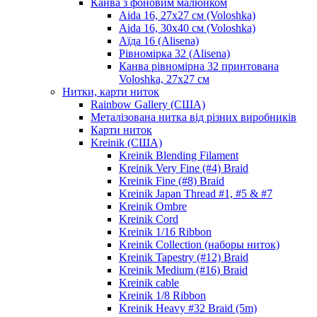
Канва з фоновим малюнком
Aida 16, 27х27 см (Voloshka)
Aida 16, 30х40 см (Voloshka)
Аїда 16 (Alisena)
Рівномірка 32 (Alisena)
Канва рівномірна 32 принтована
Voloshka, 27х27 см
Нитки, карти ниток
Rainbow Gallery (США)
Металізована нитка від різних виробників
Карти ниток
Kreinik (США)
Kreinik Blending Filament
Kreinik Very Fine (#4) Braid
Kreinik Fine (#8) Braid
Kreinik Japan Thread #1, #5 & #7
Kreinik Ombre
Kreinik Cord
Kreinik 1/16 Ribbon
Kreinik Collection (наборы ниток)
Kreinik Tapestry (#12) Braid
Kreinik Medium (#16) Braid
Kreinik cable
Kreinik 1/8 Ribbon
Kreinik Heavy #32 Braid (5m)