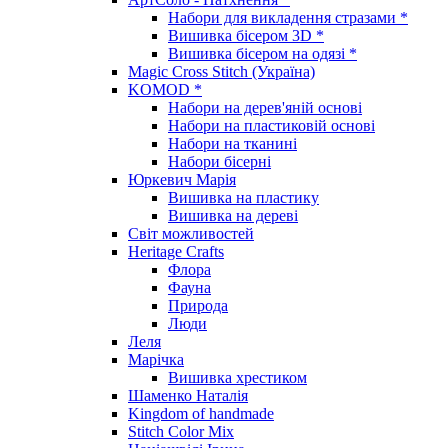
Набори для викладення стразами *
Вишивка бісером 3D *
Вишивка бісером на одязі *
Magic Cross Stitch (Україна)
KOMOD *
Набори на дерев'яній основі
Набори на пластиковій основі
Набори на тканині
Набори бісерні
Юркевич Марія
Вишивка на пластику
Вишивка на дереві
Світ можливостей
Heritage Crafts
Флора
Фауна
Природа
Люди
Леля
Марічка
Вишивка хрестиком
Шаменко Наталія
Kingdom of handmade
Stitch Color Mix