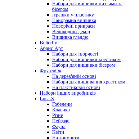
Набори для вишивки нитками та
бісером
Іграшки у пластику
Панорамна вишивка
Новорічні прикраси
Великодній декор
Вишивка гладдю
Butterfly
Абрис-Арт
Набори для творчості
Набори для вишивки хрестиком
Набори для вишивки бісером
ФрузелОк
На дерев'яній основі
Набори для вишивання хрестиком
На пластиковій основі
Набори інших виробників
Luca-S
Гобелени
Класика
Різне
Пейзажі
Фауна
Квіти
Натюрморти