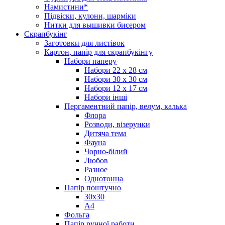
Намистини*
Підвіски, кулони, шарміки
Нитки для вышивки бисером
Скрапбукінг
Заготовки для листівок
Картон, папір для скрапбукінгу
Набори паперу
Набори 22 х 28 см
Набори 30 х 30 см
Набори 12 х 17 см
Набори інші
Пергаментний папір, велум, калька
Флора
Розводи, візерунки
Дитяча тема
Фауна
Чорно-білий
Любов
Разное
Однотонна
Папір поштучно
30х30
А4
Фольга
Папір ручної работи