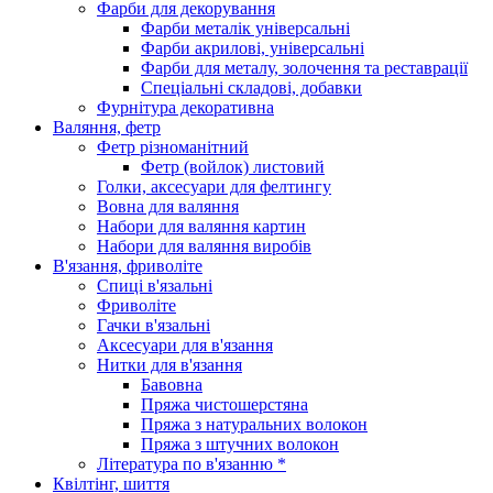
Фарби для декорування
Фарби металік універсальні
Фарби акрилові, універсальні
Фарби для металу, золочення та реставрації
Спеціальні складові, добавки
Фурнітура декоративна
Валяння, фетр
Фетр різноманітний
Фетр (войлок) листовий
Голки, аксесуари для фелтингу
Вовна для валяння
Набори для валяння картин
Набори для валяння виробів
В'язання, фриволіте
Спиці в'язальні
Фриволіте
Гачки в'язальні
Аксесуари для в'язання
Нитки для в'язання
Бавовна
Пряжа чистошерстяна
Пряжа з натуральних волокон
Пряжа з штучних волокон
Література по в'язанню *
Квілтінг, шиття