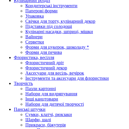
Кулінарний розділ
Кондитерські інструменти
Паперові форми
Упаковка
Свічки для торту, кулінарний декор
Підставки під солодощі
Кулінарні насадки, шприці, мішки
Вайнери
Серветки
Форми для цукерок, шоколаду *
Форми для печива
Флористика, весілля
Флористичний дріт
Флористичний декор
Аксесуари для весіль, вечірок
Інструменти та аксесуари для флористики
Творчість
Пазли картонні
Набори для видряпування
Інші канцтовари
Набори для дитячої творчості
Панські штучки
Сумки, клатчі, рюкзаки
Шарфи, шалі
Прикраси, біжутерія