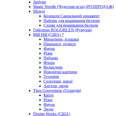
Janlynn
Magic Needle (Чудесная игла) (РОЗПРОДАЖ)
Міледі
Колекція Сакральний орнамент
Набори для вишивання бісером
Схеми для вишивання бісером
Гобелени ROGOBLEN (Румунія)
Mill Hill (США) *
Мініатюри, іграшки
Прикраси, підвіси
Фауна
Різне
Пейзажі
Флора
Великдень
Новорічні картини
Гелловін
Солодощі, напої
Ангели, люди
Thea Gouverneur (Голандія)
Квіти
Різне
Фауна
Люди
Design Works (США)