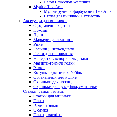
Caron Collection Waterlilies
Муліне Tela Artis
Муліне ручного фарбування Tela Artis
Нитка для вишивки Пухнастик
Аксесуари для вишивки
Оформлення картин
Ножиці
Лупи
Маркери для тканини
Різне
Гольниці, нитковдівачі
Голки для вишивання
Наперстки, вспорювачі, різаки
Магніти-тримачі голки
Рамки
Котушки для ниток, бобінки
Органайзери для муліне
Скриньки для ножиць
Скриньки для рукоділля, смітнички
Станки, рамки, пяльца
Станки для вишивки
П'яльці
Рамки-п'яльці
Q-Snaps
П'яльці магнітні