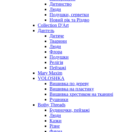
Дитинство
Люди
Подушки, серветки
Новий рік та Різдво
Collection D'Art
Дантель
Дитяче
Тварини
Люди
Флора
Подушки
Релігія
Пейзажі
Mary Maxim
VOLOSHKA
Вишивка по дереву
Вишивка на пластику
Вишивка хрестиком на тканині
Рушники
Bothy Threads
Будиночки, пейзажі
Люди
Казки
Різне
Фауна