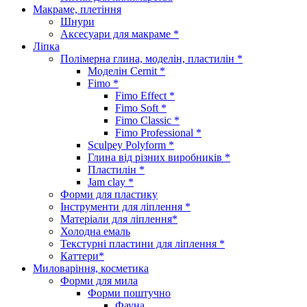
Макраме, плетіння
Шнури
Аксесуари для макраме *
Ліпка
Полімерна глина, моделін, пластилін *
Моделін Cernit *
Fimo *
Fimo Effect *
Fimo Soft *
Fimo Classic *
Fimo Professional *
Sculpey Polyform *
Глина від різних виробників *
Пластилін *
Jam clay *
Форми для пластику
Інструменти для ліплення *
Матеріали для ліплення*
Холодна емаль
Текстурні пластини для ліплення *
Каттери*
Миловаріння, косметика
Форми для мила
Форми поштучно
Фауна