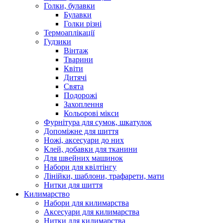
Голки, булавки
Булавки
Голки різні
Термоаплікації
Гудзики
Вінтаж
Тварини
Квіти
Дитячі
Свята
Подорожі
Захоплення
Кольорові мікси
Фурнітура для сумок, шкатулок
Допоміжне для шиття
Ножі, аксесуари до них
Клей, добавки для тканини
Для швейних машинок
Набори для квілтінгу
Лінійки, шаблони, трафарети, мати
Нитки для шиття
Килимарство
Набори для килимарства
Аксесуари для килимарства
Нитки для килимарства