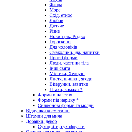
Флора
Море
Схід, етнос
Любов
Дитяче
Різне
Новий рік, Різдво
Гороскопи
Для чоловіків
Смаколики, їда, напитки
Прості форми
Люди, частини тіла
Інші свята
Містика, Хелоуїн
Листя, шишки, ягоди
Візерунки, завитки
Птахи, комахи *
Форми в палетах
Форми під нарізку *
Силіконові форми та молди
Віддушки косметичні
Штампи для мила
Добавки, декор
Сухоцвіти, сухофрукти
Основа для мила, косметики