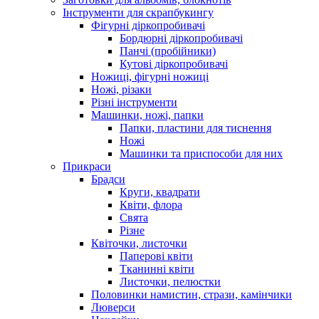
Інструменти для скрапбукингу
Фігурні діркопробивачі
Бордюрні діркопробивачі
Панчі (пробійники)
Кутові діркопробивачі
Ножиці, фігурні ножиці
Ножі, різаки
Різні інструменти
Машинки, ножі, папки
Папки, пластини для тиснення
Ножі
Машинки та приспособи для них
Прикраси
Брадси
Круги, квадрати
Квіти, флора
Свята
Різне
Квіточки, листочки
Паперові квіти
Тканинні квіти
Листочки, пелюстки
Половинки намистин, стрази, камінчики
Люверси