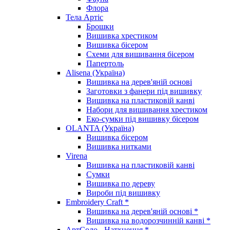
Флора
Тела Артіс
Брошки
Вишивка хрестиком
Вишивка бісером
Схеми для вишивання бісером
Папертоль
Alisena (Україна)
Вишивка на дерев'яній основі
Заготовки з фанери під вишивку
Вишивка на пластиковій канві
Набори для вишивання хрестиком
Еко-сумки під вишивку бісером
OLANTA (Україна)
Вишивка бісером
Вишивка нитками
Virena
Вишивка на пластиковій канві
Сумки
Вишивка по дереву
Вироби під вишивку
Embroidery Craft *
Вишивка на дерев'яній основі *
Вишивка на водорозчинній канві *
АртСоло - Натхнення *