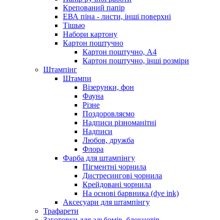
Крепований папір
ЕВА піна - листи, інші поверхні
Тішью
Набори картону
Картон поштучно
Картон поштучно, А4
Картон поштучно, інші розміри
Штампінг
Штампи
Візерунки, фон
Фауна
Різне
Поздоровляємо
Надписи різноманітні
Надписи
Любов, дружба
Флора
Фарба для штампінгу
Пігментні чорнила
Дистресингові чорнила
Крейдовані чорнила
На основі барвника (dye ink)
Аксесуари для штампінгу
Трафарети
Заготовки для альбомів, блокнотів