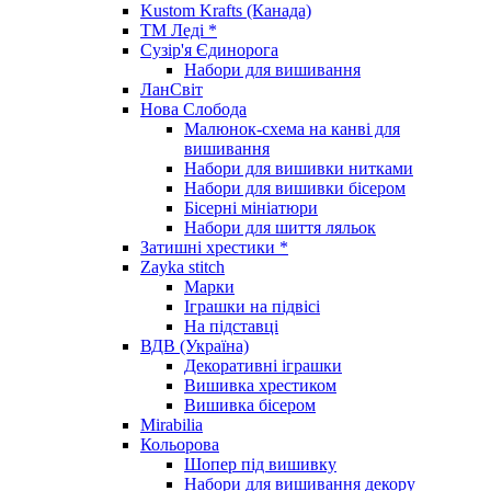
Kustom Krafts (Канада)
ТМ Леді *
Сузір'я Єдинорога
Набори для вишивання
ЛанСвіт
Нова Слобода
Малюнок-схема на канві для
вишивання
Набори для вишивки нитками
Набори для вишивки бісером
Бісерні мініатюри
Набори для шиття ляльок
Затишні хрестики *
Zayka stitch
Марки
Іграшки на підвісі
На підставці
ВДВ (Україна)
Декоративні іграшки
Вишивка хрестиком
Вишивка бісером
Mirabilia
Кольорова
Шопер під вишивку
Набори для вишивання декору