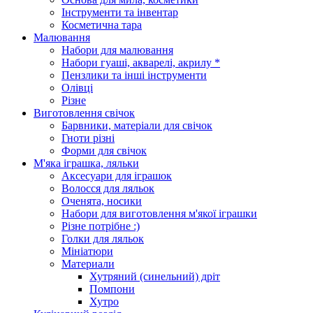
Інструменти та інвентар
Косметична тара
Малювання
Набори для малювання
Набори гуаші, акварелі, акрилу *
Пензлики та інші інструменти
Олівці
Різне
Виготовлення свічок
Барвники, матеріали для свічок
Гноти різні
Форми для свічок
М'яка іграшка, ляльки
Аксесуари для іграшок
Волосся для ляльок
Оченята, носики
Набори для виготовлення м'якої іграшки
Різне потрібне :)
Голки для ляльок
Мініатюри
Материали
Хутряний (синельний) дріт
Помпони
Хутро