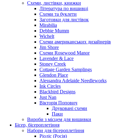
Схеми, листівки, книжки
Література по вишивці
Схеми та буклети
Заготовки для листівок
Mirabilia
Debbie Mumm
Wichelt
Схеми американських дизайнерів
Jim Shore
Cхеми Rosewood Manor
Lavender & Lace
Stoney Creek
Cottage Garden Samplings
Glendon Place
Alessandra Adelaide Needleworks
Ink Circles
Blackbird Designs
Just Nan
Вікторія Попович
Друковані схеми
Паки
Вироби з місцем для вишивки
Бісер, бісероплетіння
Набори для бісероплетіння
Ріоліс (Росія)