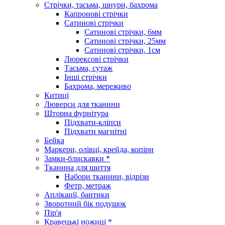
Стрічки, тасьма, шнури, бахрома
Капронові стрічки
Сатинові стрічки
Сатинові стрічки, 6мм
Сатинові стрічки, 25мм
Сатинові стрічки, 1см
Люрексові стрічки
Тасьма, сутаж
Інші стрічки
Бахрома, мереживо
Китиці
Люверси для тканини
Шторна фурнітура
Підхвати-кліпси
Підхвати магнітні
Бейка
Маркери, олівці, крейда, копіри
Замки-блискавки *
Тканина для шиття
Набори тканини, відрізи
Фетр, метраж
Аплікації, бантики
Зворотний бік подушок
Пір'я
Кравецькі ножиці *