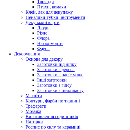
Троянди
Птахи, комахи
Клей, лак для декупажу
Пензлики-губки, інструменти
Декупажні карти
Люди
Різне
Флора
Натюрморти
Фауна
Декорування
Основа для декору
Заготовки під ліпку
Заготовки з дерева
Заготовки з пап'є маше
Інші заготовки
Заготовки з гіпсу
Заготовки з пінопласту
Магніти
Контури, фарби по тканині
Трафарети
Мозаїка
Виготовлення годинників
Натирки
Роспис по склу та керамиці