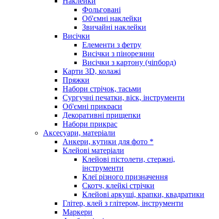
Наклейки
Фольговані
Об'ємні наклейки
Звичайні наклейки
Висічки
Елементи з фетру
Висічки з пінорезини
Висічки з картону (чіпборд)
Карти 3D, колажі
Пряжки
Набори стрічок, тасьми
Сургучні печатки, віск, інструменти
Об'ємні прикраси
Декоративні прищепки
Набори прикрас
Аксесуари, матеріали
Анкери, кутики для фото *
Клейові матеріали
Клейові пістолети, стержні,
інструменти
Клеї різного призначення
Скотч, клейкі стрічки
Клейові аркуші, крапки, квадратики
Глітер, клей з глітером, інструменти
Маркери