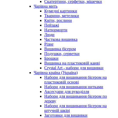
Скатертини, серфетки, мішечки
Чарiвна мить
Кумедні картинки
Тварини, метелики
Квіти, рослини
Пейзажі
Натюрморти
Люди
Часткова вишивка
Різне
Вишивка бісером
Подушки, серветки
Брошки
Вишивка на пластиковій канві
Crystal Art - набори для вишивки
Чарівна країна (Україна)
Набори для вишивання бісером на
пластиковій основі
Набори для вишивання нитками
Аксесуари для рукоділля
Набори для вишивання бісером по
дереву
Набори для вишивання бісером на
штучній шкірі
Заготовки для вишивки