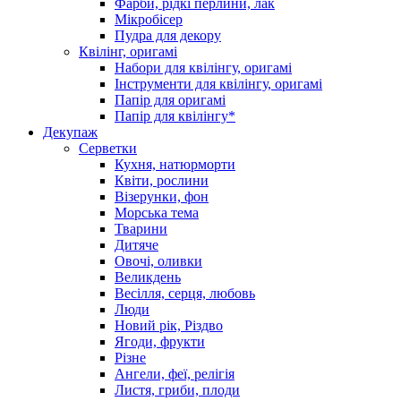
Фарби, рідкі перлини, лак
Мікробісер
Пудра для декору
Квілінг, оригамі
Набори для квілінгу, оригамі
Інструменти для квілінгу, оригамі
Папір для оригамі
Папір для квілінгу*
Декупаж
Серветки
Кухня, натюрморти
Квіти, рослини
Візерунки, фон
Морська тема
Тварини
Дитяче
Овочі, оливки
Великдень
Весілля, серця, любовь
Люди
Новий рік, Різдво
Ягоди, фрукти
Різне
Ангели, феї, релігія
Листя, гриби, плоди