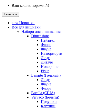
Ваш кошик порожній!
Категорії
new
Новинки
Все для вишивки
Набори для вишивання
Dimensions
Пейзажі
Флора
Фауна
Натюрморти
Люди
Дитяче
Новорічне
Різне
Lanarte (Голандія)
Люди
Фауна
Флора
Bucilla (США)
Vervaco (Бельгія)
Подушки
Картини