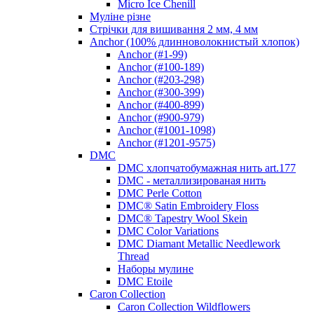
Micro Ice Chenill
Муліне різне
Стрічки для вишивання 2 мм, 4 мм
Anchor (100% длинноволокнистый хлопок)
Anchor (#1-99)
Anchor (#100-189)
Anchor (#203-298)
Anchor (#300-399)
Anchor (#400-899)
Anchor (#900-979)
Anchor (#1001-1098)
Anchor (#1201-9575)
DMC
DMC хлопчатобумажная нить art.177
DMC - металлизированая нить
DMC Perle Cotton
DMC® Satin Embroidery Floss
DMC® Tapestry Wool Skein
DMC Color Variations
DMC Diamant Metallic Needlework
Thread
Наборы мулине
DMC Etoile
Caron Collection
Caron Collection Wildflowers