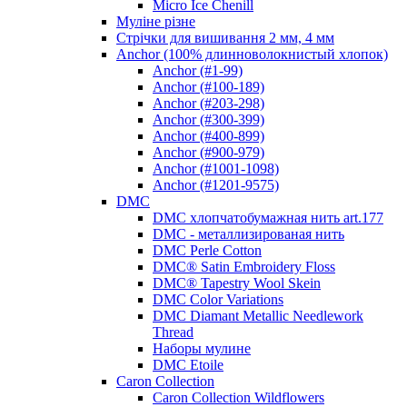
Micro Ice Chenill
Муліне різне
Стрічки для вишивання 2 мм, 4 мм
Anchor (100% длинноволокнистый хлопок)
Anchor (#1-99)
Anchor (#100-189)
Anchor (#203-298)
Anchor (#300-399)
Anchor (#400-899)
Anchor (#900-979)
Anchor (#1001-1098)
Anchor (#1201-9575)
DMC
DMC хлопчатобумажная нить art.177
DMC - металлизированая нить
DMC Perle Cotton
DMC® Satin Embroidery Floss
DMC® Tapestry Wool Skein
DMC Color Variations
DMC Diamant Metallic Needlework
Thread
Наборы мулине
DMC Etoile
Caron Collection
Caron Collection Wildflowers