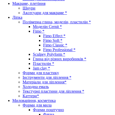
Макраме, плетіння
Шнури
Аксесуари для макраме *
Ліпка
Полімерна глина, моделін, пластилін *
Моделін Cernit *
Fimo *
Fimo Effect *
Fimo Soft *
Fimo Classic *
Fimo Professional *
Sculpey Polyform *
Глина від різних виробників *
Пластилін *
Jam clay *
Форми для пластику
Інструменти для ліплення *
Матеріали для ліплення*
Холодна емаль
Текстурні пластини для ліплення *
Каттери*
Миловаріння, косметика
Форми для мила
Форми поштучно
Фауна