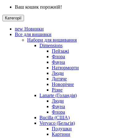
Ваш кошик порожній!
Категорії
new
Новинки
Все для вишивки
Набори для вишивання
Dimensions
Пейзажі
Флора
Фауна
Натюрморти
Люди
Дитяче
Новорічне
Різне
Lanarte (Голандія)
Люди
Фауна
Флора
Bucilla (США)
Vervaco (Бельгія)
Подушки
Картини