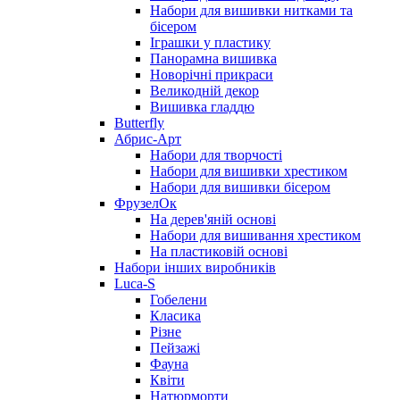
Набори для вишивки нитками та
бісером
Іграшки у пластику
Панорамна вишивка
Новорічні прикраси
Великодній декор
Вишивка гладдю
Butterfly
Абрис-Арт
Набори для творчості
Набори для вишивки хрестиком
Набори для вишивки бісером
ФрузелОк
На дерев'яній основі
Набори для вишивання хрестиком
На пластиковій основі
Набори інших виробників
Luca-S
Гобелени
Класика
Різне
Пейзажі
Фауна
Квіти
Натюрморти