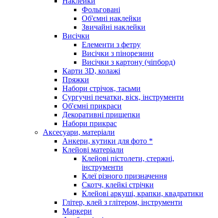
Наклейки
Фольговані
Об'ємні наклейки
Звичайні наклейки
Висічки
Елементи з фетру
Висічки з пінорезини
Висічки з картону (чіпборд)
Карти 3D, колажі
Пряжки
Набори стрічок, тасьми
Сургучні печатки, віск, інструменти
Об'ємні прикраси
Декоративні прищепки
Набори прикрас
Аксесуари, матеріали
Анкери, кутики для фото *
Клейові матеріали
Клейові пістолети, стержні,
інструменти
Клеї різного призначення
Скотч, клейкі стрічки
Клейові аркуші, крапки, квадратики
Глітер, клей з глітером, інструменти
Маркери