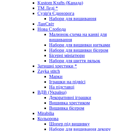
Kustom Krafts (Канада)
ТМ Леді *
Сузір'я Єдинорога
Набори для вишивання
ЛанСвіт
Нова Слобода
Малюнок-схема на канві для
вишивання
Набори для вишивки нитками
Набори для вишивки бісером
Бісерні мініатюри
Набори для шиття ляльок
Затишні хрестики *
Zayka stitch
Марки
Іграшки на підвісі
На підставці
ВДВ (Україна)
Декоративні іграшки
Вишивка хрестиком
Вишивка бісером
Mirabilia
Кольорова
Шопер під вишивку
Набори для вишивання декору