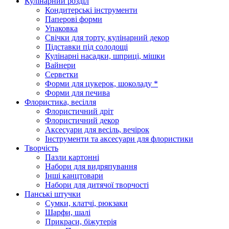
Кулінарний розділ
Кондитерські інструменти
Паперові форми
Упаковка
Свічки для торту, кулінарний декор
Підставки під солодощі
Кулінарні насадки, шприці, мішки
Вайнери
Серветки
Форми для цукерок, шоколаду *
Форми для печива
Флористика, весілля
Флористичний дріт
Флористичний декор
Аксесуари для весіль, вечірок
Інструменти та аксесуари для флористики
Творчість
Пазли картонні
Набори для видряпування
Інші канцтовари
Набори для дитячої творчості
Панські штучки
Сумки, клатчі, рюкзаки
Шарфи, шалі
Прикраси, біжутерія