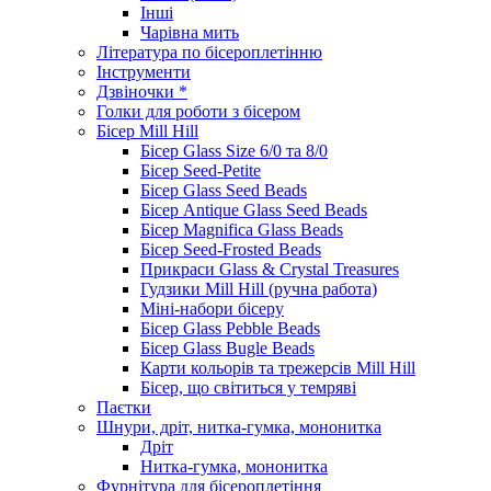
Інші
Чарівна мить
Література по бісероплетінню
Інструменти
Дзвіночки *
Голки для роботи з бісером
Бісер Mill Hill
Бісер Glass Size 6/0 та 8/0
Бісер Seed-Petite
Бісер Glass Seed Beads
Бісер Antique Glass Seed Beads
Бісер Magnifica Glass Beads
Бісер Seed-Frosted Beads
Прикраси Glass & Crystal Treasures
Гудзики Mill Hill (ручна работа)
Міні-набори бісеру
Бісер Glass Pebble Beads
Бісер Glass Bugle Beads
Карти кольорів та трежерсів Mill Hill
Бісер, що світиться у темряві
Паєтки
Шнури, дріт, нитка-гумка, мононитка
Дріт
Нитка-гумка, мононитка
Фурнітура для бісероплетіння