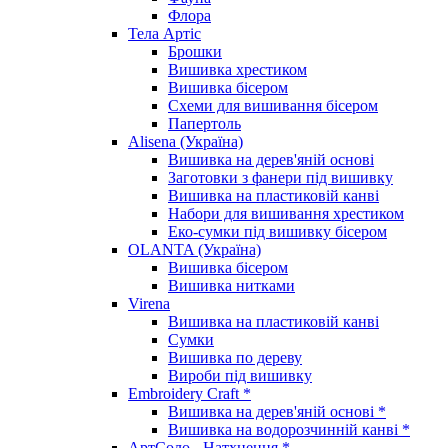
Флора
Тела Артіс
Брошки
Вишивка хрестиком
Вишивка бісером
Схеми для вишивання бісером
Папертоль
Alisena (Україна)
Вишивка на дерев'яній основі
Заготовки з фанери під вишивку
Вишивка на пластиковій канві
Набори для вишивання хрестиком
Еко-сумки під вишивку бісером
OLANTA (Україна)
Вишивка бісером
Вишивка нитками
Virena
Вишивка на пластиковій канві
Сумки
Вишивка по дереву
Вироби під вишивку
Embroidery Craft *
Вишивка на дерев'яній основі *
Вишивка на водорозчинній канві *
АртСоло - Натхнення *