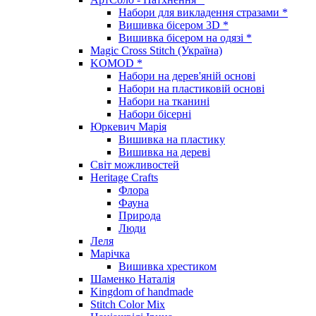
Набори для викладення стразами *
Вишивка бісером 3D *
Вишивка бісером на одязі *
Magic Cross Stitch (Україна)
KOMOD *
Набори на дерев'яній основі
Набори на пластиковій основі
Набори на тканині
Набори бісерні
Юркевич Марія
Вишивка на пластику
Вишивка на дереві
Світ можливостей
Heritage Crafts
Флора
Фауна
Природа
Люди
Леля
Марічка
Вишивка хрестиком
Шаменко Наталія
Kingdom of handmade
Stitch Color Mix