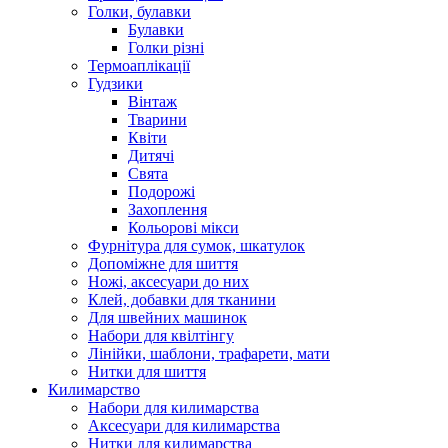
Голки, булавки
Булавки
Голки різні
Термоаплікації
Гудзики
Вінтаж
Тварини
Квіти
Дитячі
Свята
Подорожі
Захоплення
Кольорові мікси
Фурнітура для сумок, шкатулок
Допоміжне для шиття
Ножі, аксесуари до них
Клей, добавки для тканини
Для швейних машинок
Набори для квілтінгу
Лінійки, шаблони, трафарети, мати
Нитки для шиття
Килимарство
Набори для килимарства
Аксесуари для килимарства
Нитки для килимарства