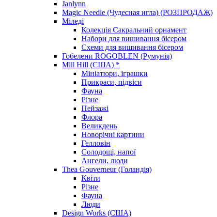
Janlynn
Magic Needle (Чудесная игла) (РОЗПРОДАЖ)
Міледі
Колекція Сакральний орнамент
Набори для вишивання бісером
Схеми для вишивання бісером
Гобелени ROGOBLEN (Румунія)
Mill Hill (США) *
Мініатюри, іграшки
Прикраси, підвіси
Фауна
Різне
Пейзажі
Флора
Великдень
Новорічні картини
Гелловін
Солодощі, напої
Ангели, люди
Thea Gouverneur (Голандія)
Квіти
Різне
Фауна
Люди
Design Works (США)