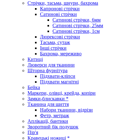
Стрічки, тасьма, шнури, бахрома
Капронові стрічки
Сатинові стрічки
Сатинові стрічки, 6мм
Сатинові стрічки, 25мм
Сатинові стрічки, 1см
Люрексові стрічки
Тасьма, сутаж
Інші стрічки
Бахрома, мереживо
Китиці
Люверси для тканини
Шторна фурнітура
Підхвати-кліпси
Підхвати магнітні
Бейка
Маркери, олівці, крейда, копіри
Замки-блискавки *
Тканина для шиття
Набори тканини, відрізи
Фетр, метраж
Аплікації, бантики
Зворотний бік подушок
Пір'я
Кравецькі ножиці *