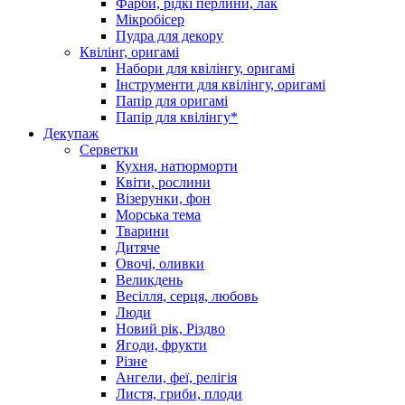
Фарби, рідкі перлини, лак
Мікробісер
Пудра для декору
Квілінг, оригамі
Набори для квілінгу, оригамі
Інструменти для квілінгу, оригамі
Папір для оригамі
Папір для квілінгу*
Декупаж
Серветки
Кухня, натюрморти
Квіти, рослини
Візерунки, фон
Морська тема
Тварини
Дитяче
Овочі, оливки
Великдень
Весілля, серця, любовь
Люди
Новий рік, Різдво
Ягоди, фрукти
Різне
Ангели, феї, релігія
Листя, гриби, плоди