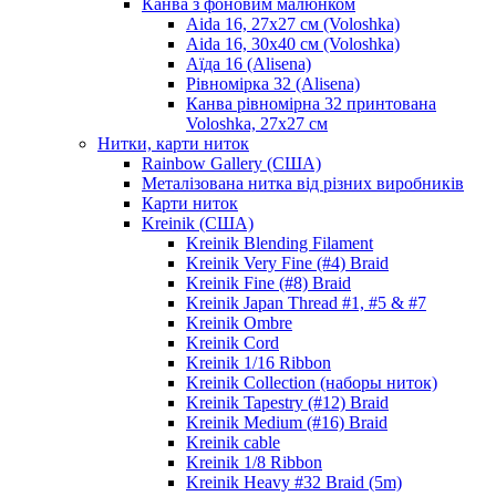
Канва з фоновим малюнком
Aida 16, 27х27 см (Voloshka)
Aida 16, 30х40 см (Voloshka)
Аїда 16 (Alisena)
Рівномірка 32 (Alisena)
Канва рівномірна 32 принтована
Voloshka, 27х27 см
Нитки, карти ниток
Rainbow Gallery (США)
Металізована нитка від різних виробників
Карти ниток
Kreinik (США)
Kreinik Blending Filament
Kreinik Very Fine (#4) Braid
Kreinik Fine (#8) Braid
Kreinik Japan Thread #1, #5 & #7
Kreinik Ombre
Kreinik Cord
Kreinik 1/16 Ribbon
Kreinik Collection (наборы ниток)
Kreinik Tapestry (#12) Braid
Kreinik Medium (#16) Braid
Kreinik cable
Kreinik 1/8 Ribbon
Kreinik Heavy #32 Braid (5m)