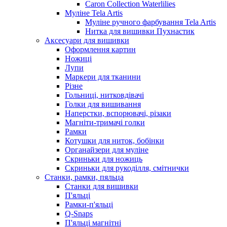
Caron Collection Waterlilies
Муліне Tela Artis
Муліне ручного фарбування Tela Artis
Нитка для вишивки Пухнастик
Аксесуари для вишивки
Оформлення картин
Ножиці
Лупи
Маркери для тканини
Різне
Гольниці, нитковдівачі
Голки для вишивання
Наперстки, вспорювачі, різаки
Магніти-тримачі голки
Рамки
Котушки для ниток, бобінки
Органайзери для муліне
Скриньки для ножиць
Скриньки для рукоділля, смітнички
Станки, рамки, пяльца
Станки для вишивки
П'яльці
Рамки-п'яльці
Q-Snaps
П'яльці магнітні