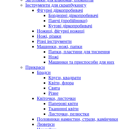
Інструменти для скрапбукингу
Фігурні діркопробивачі
Бордюрні діркопробивачі
Панчі (пробійники)
Кутові діркопробивачі
Ножиці, фігурні ножиці
Ножі, різаки
Різні інструменти
Машинки, ножі, папки
Папки, пластини для тиснення
Ножі
Машинки та приспособи для них
Прикраси
Брадси
Круги, квадрати
Квіти, флора
Свята
Різне
Квіточки, листочки
Паперові квіти
Тканинні квіти
Листочки, пелюстки
Половинки намистин, стрази, камінчики
Люверси