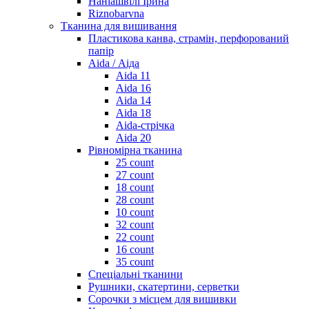
Наніашвілі Ірина
Riznobarvna
Тканина для вишивання
Пластикова канва, страмін, перфорований
папір
Aida / Аіда
Aida 11
Aida 16
Aida 14
Aida 18
Aida-стрічка
Aida 20
Рівномірна тканина
25 count
27 count
18 count
28 count
10 count
32 count
22 count
16 count
35 count
Спеціальні тканини
Рушники, скатертини, серветки
Сорочки з місцем для вишивки