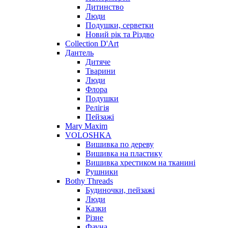
Дитинство
Люди
Подушки, серветки
Новий рік та Різдво
Collection D'Art
Дантель
Дитяче
Тварини
Люди
Флора
Подушки
Релігія
Пейзажі
Mary Maxim
VOLOSHKA
Вишивка по дереву
Вишивка на пластику
Вишивка хрестиком на тканині
Рушники
Bothy Threads
Будиночки, пейзажі
Люди
Казки
Різне
Фауна