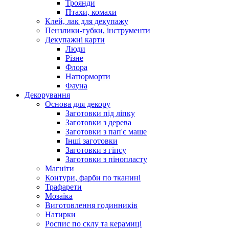
Троянди
Птахи, комахи
Клей, лак для декупажу
Пензлики-губки, інструменти
Декупажні карти
Люди
Різне
Флора
Натюрморти
Фауна
Декорування
Основа для декору
Заготовки під ліпку
Заготовки з дерева
Заготовки з пап'є маше
Інші заготовки
Заготовки з гіпсу
Заготовки з пінопласту
Магніти
Контури, фарби по тканині
Трафарети
Мозаїка
Виготовлення годинників
Натирки
Роспис по склу та керамиці