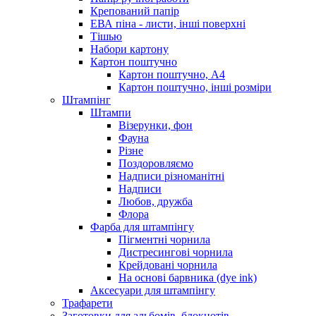
Крепований папір
ЕВА піна - листи, інші поверхні
Тішью
Набори картону
Картон поштучно
Картон поштучно, А4
Картон поштучно, інші розміри
Штампінг
Штампи
Візерунки, фон
Фауна
Різне
Поздоровляємо
Надписи різноманітні
Надписи
Любов, дружба
Флора
Фарба для штампінгу
Пігментні чорнила
Дистресингові чорнила
Крейдовані чорнила
На основі барвника (dye ink)
Аксесуари для штампінгу
Трафарети
Заготовки для альбомів, блокнотів