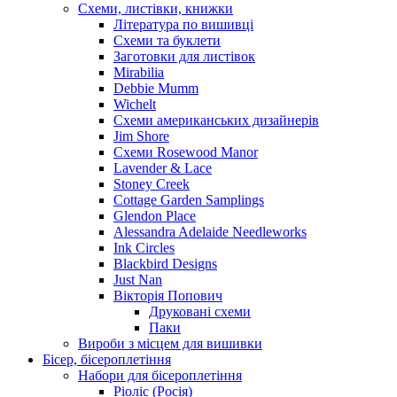
Схеми, листівки, книжки
Література по вишивці
Схеми та буклети
Заготовки для листівок
Mirabilia
Debbie Mumm
Wichelt
Схеми американських дизайнерів
Jim Shore
Cхеми Rosewood Manor
Lavender & Lace
Stoney Creek
Cottage Garden Samplings
Glendon Place
Alessandra Adelaide Needleworks
Ink Circles
Blackbird Designs
Just Nan
Вікторія Попович
Друковані схеми
Паки
Вироби з місцем для вишивки
Бісер, бісероплетіння
Набори для бісероплетіння
Ріоліс (Росія)