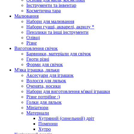
Інструменти та інвентар
Косметична тара
Малювання
Набори для малювання
Набори гуаші, акварелі, акрилу *
Пензлики та інші інструменти
Олівці
Різне
Виготовлення свічок
Барвники, матеріали для свічок
Гноти різні
Форми для свічок
М'яка іграшка, ляльки
Аксесуари для іграшок
Волосся для ляльок
Оченята, носики
Набори для виготовлення м'якої іграшки
Різне потрібне :)
Голки для ляльок
Мініатюри
Материали
Хутряний (синельний) дріт
Помпони
Хутро