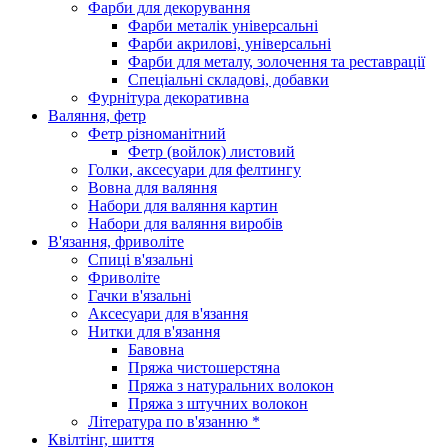
Фарби для декорування
Фарби металік універсальні
Фарби акрилові, універсальні
Фарби для металу, золочення та реставрації
Спеціальні складові, добавки
Фурнітура декоративна
Валяння, фетр
Фетр різноманітний
Фетр (войлок) листовий
Голки, аксесуари для фелтингу
Вовна для валяння
Набори для валяння картин
Набори для валяння виробів
В'язання, фриволіте
Спиці в'язальні
Фриволіте
Гачки в'язальні
Аксесуари для в'язання
Нитки для в'язання
Бавовна
Пряжа чистошерстяна
Пряжа з натуральних волокон
Пряжа з штучних волокон
Література по в'язанню *
Квілтінг, шиття