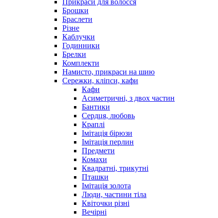
Прикраси для волосся
Брошки
Браслети
Різне
Каблучки
Годинники
Брелки
Комплекти
Намисто, прикраси на шию
Сережки, кліпси, кафи
Кафи
Асиметричні, з двох частин
Бантики
Сердця, любовь
Краплі
Імітація бірюзи
Імітація перлин
Предмети
Комахи
Квадратні, трикутні
Пташки
Імітація золота
Люди, частини тіла
Квіточки різні
Вечірні