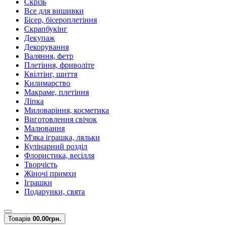
Скрізь
Все для вишивки
Бісер, бісероплетіння
Скрапбукінг
Декупаж
Декорування
Валяння, фетр
Плетіння, фриволіте
Квілтінг, шиття
Килимарство
Макраме, плетіння
Ліпка
Миловаріння, косметика
Виготовлення свічок
Малювання
М'яка іграшка, ляльки
Кулінарний розділ
Флористика, весілля
Творчість
Жіночі примхи
Іграшки
Подарунки, свята
Товарів
0
0.00грн.