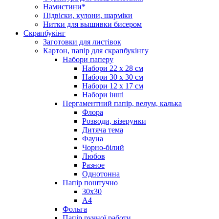
Намистини*
Підвіски, кулони, шарміки
Нитки для вышивки бисером
Скрапбукінг
Заготовки для листівок
Картон, папір для скрапбукінгу
Набори паперу
Набори 22 х 28 см
Набори 30 х 30 см
Набори 12 х 17 см
Набори інші
Пергаментний папір, велум, калька
Флора
Розводи, візерунки
Дитяча тема
Фауна
Чорно-білий
Любов
Разное
Однотонна
Папір поштучно
30х30
А4
Фольга
Папір ручної работи