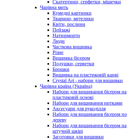
Скатертини, серфетки, мішечки
Чарiвна мить
Кумедні картинки
Тварини, метелики
Квіти, рослини
Пейзажі
Натюрморти
Люди
Часткова вишивка
Різне
Вишивка бісером
Подушки, серветки
Брошки
Вишивка на пластиковій канві
Crystal Art - набори для вишивки
Чарівна країна (Україна)
Набори для вишивання бісером на
пластиковій основі
Набори для вишивання нитками
Аксесуари для рукоділля
Набори для вишивання бісером по
дереву
Набори для вишивання бісером на
штучній шкірі
Заготовки для вишивки