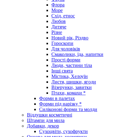
Флора
Море
Схід, етнос
Любов
Дитяче
Різне
Новий рік, Різдво
Гороскопи
Для чоловіків
Смаколики, їда, напитки
Прості форми
Люди, частини тіла
Інші свята
Містика, Хелоуїн
Листя, шишки, ягоди
Візерунки, завитки
Птахи, комахи *
Форми в палетах
Форми під нарізку *
Силіконові форми та молди
Віддушки косметичні
Штампи для мила
Добавки, декор
Сухоцвіти, сухофрукти
Основа для мила, косметики