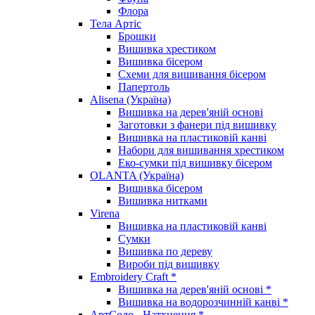
Флора
Тела Артіс
Брошки
Вишивка хрестиком
Вишивка бісером
Схеми для вишивання бісером
Папертоль
Alisena (Україна)
Вишивка на дерев'яній основі
Заготовки з фанери під вишивку
Вишивка на пластиковій канві
Набори для вишивання хрестиком
Еко-сумки під вишивку бісером
OLANTA (Україна)
Вишивка бісером
Вишивка нитками
Virena
Вишивка на пластиковій канві
Сумки
Вишивка по дереву
Вироби під вишивку
Embroidery Craft *
Вишивка на дерев'яній основі *
Вишивка на водорозчинній канві *
АртСоло - Натхнення *