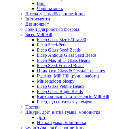
Інші
Чарівна мить
Література по бісероплетінню
Інструменти
Дзвіночки *
Голки для роботи з бісером
Бісер Mill Hill
Бісер Glass Size 6/0 та 8/0
Бісер Seed-Petite
Бісер Glass Seed Beads
Бісер Antique Glass Seed Beads
Бісер Magnifica Glass Beads
Бісер Seed-Frosted Beads
Прикраси Glass & Crystal Treasures
Гудзики Mill Hill (ручна работа)
Міні-набори бісеру
Бісер Glass Pebble Beads
Бісер Glass Bugle Beads
Карти кольорів та трежерсів Mill Hill
Бісер, що світиться у темряві
Паєтки
Шнури, дріт, нитка-гумка, мононитка
Дріт
Нитка-гумка, мононитка
Фурнітура для бісероплетіння