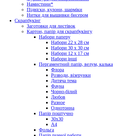
Намистини*
Підвіски, кулони, шарміки
Нитки для вышивки бисером
Скрапбукінг
Заготовки для листівок
Картон, папір для скрапбукінгу
Набори паперу
Набори 22 х 28 см
Набори 30 х 30 см
Набори 12 х 17 см
Набори інші
Пергаментний папір, велум, калька
Флора
Розводи, візерунки
Дитяча тема
Фауна
Чорно-білий
Любов
Разное
Однотонна
Папір поштучно
30х30
А4
Фольга
Папір ручної работи