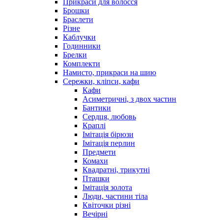
Прикраси для волосся
Брошки
Браслети
Різне
Каблучки
Годинники
Брелки
Комплекти
Намисто, прикраси на шию
Сережки, кліпси, кафи
Кафи
Асиметричні, з двох частин
Бантики
Сердця, любовь
Краплі
Імітація бірюзи
Імітація перлин
Предмети
Комахи
Квадратні, трикутні
Пташки
Імітація золота
Люди, частини тіла
Квіточки різні
Вечірні