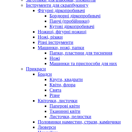
Інструменти для скрапбукингу
Фігурні діркопробивачі
Бордюрні діркопробивачі
Панчі (пробійники)
Кутові діркопробивачі
Ножиці, фігурні ножиці
Ножі, різаки
Різні інструменти
Машинки, ножі, папки
Папки, пластини для тиснення
Ножі
Машинки та приспособи для них
Прикраси
Брадси
Круги, квадрати
Квіти, флора
Свята
Різне
Квіточки, листочки
Паперові квіти
Тканинні квіти
Листочки, пелюстки
Половинки намистин, стрази, камінчики
Люверси