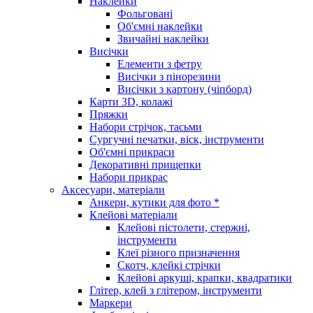
Наклейки
Фольговані
Об'ємні наклейки
Звичайні наклейки
Висічки
Елементи з фетру
Висічки з пінорезини
Висічки з картону (чіпборд)
Карти 3D, колажі
Пряжки
Набори стрічок, тасьми
Сургучні печатки, віск, інструменти
Об'ємні прикраси
Декоративні прищепки
Набори прикрас
Аксесуари, матеріали
Анкери, кутики для фото *
Клейові матеріали
Клейові пістолети, стержні,
інструменти
Клеї різного призначення
Скотч, клейкі стрічки
Клейові аркуші, крапки, квадратики
Глітер, клей з глітером, інструменти
Маркери