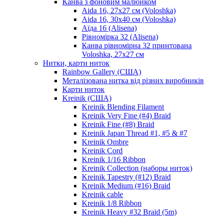
Канва з фоновим малюнком
Aida 16, 27х27 см (Voloshka)
Aida 16, 30х40 см (Voloshka)
Аїда 16 (Alisena)
Рівномірка 32 (Alisena)
Канва рівномірна 32 принтована
Voloshka, 27х27 см
Нитки, карти ниток
Rainbow Gallery (США)
Металізована нитка від різних виробників
Карти ниток
Kreinik (США)
Kreinik Blending Filament
Kreinik Very Fine (#4) Braid
Kreinik Fine (#8) Braid
Kreinik Japan Thread #1, #5 & #7
Kreinik Ombre
Kreinik Cord
Kreinik 1/16 Ribbon
Kreinik Collection (наборы ниток)
Kreinik Tapestry (#12) Braid
Kreinik Medium (#16) Braid
Kreinik cable
Kreinik 1/8 Ribbon
Kreinik Heavy #32 Braid (5m)