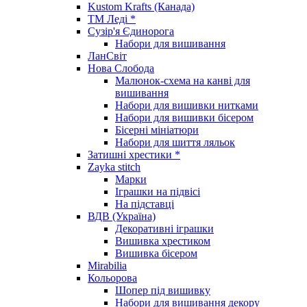
Kustom Krafts (Канада)
ТМ Леді *
Сузір'я Єдинорога
Набори для вишивання
ЛанСвіт
Нова Слобода
Малюнок-схема на канві для
вишивання
Набори для вишивки нитками
Набори для вишивки бісером
Бісерні мініатюри
Набори для шиття ляльок
Затишні хрестики *
Zayka stitch
Марки
Іграшки на підвісі
На підставці
ВДВ (Україна)
Декоративні іграшки
Вишивка хрестиком
Вишивка бісером
Mirabilia
Кольорова
Шопер під вишивку
Набори для вишивання декору