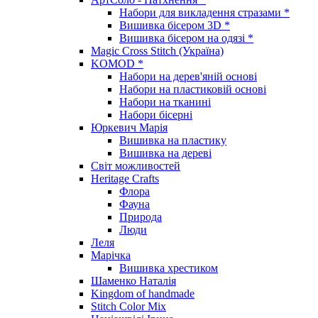
Набори для викладення стразами *
Вишивка бісером 3D *
Вишивка бісером на одязі *
Magic Cross Stitch (Україна)
KOMOD *
Набори на дерев'яній основі
Набори на пластиковій основі
Набори на тканині
Набори бісерні
Юркевич Марія
Вишивка на пластику
Вишивка на дереві
Світ можливостей
Heritage Crafts
Флора
Фауна
Природа
Люди
Леля
Марічка
Вишивка хрестиком
Шаменко Наталія
Kingdom of handmade
Stitch Color Mix