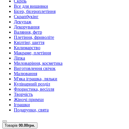
Скрізь
Все для вишивки
Бісер, бісероплетіння
Скрапбукінг
Декупаж
Декорування
Валяння, фетр
Плетіння, фриволіте
Квілтінг, шиття
Килимарство
Макраме, плетіння
Ліпка
Миловаріння, косметика
Виготовлення свічок
Малювання
М'яка іграшка, ляльки
Кулінарний розділ
Флористика, весілля
Творчість
Жіночі примхи
Іграшки
Подарунки, свята
Товарів
0
0.00грн.