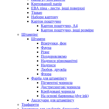
Крепований папір
ЕВА піна - листи, інші поверхні
Тішью
Набори картону
Картон поштучно
Картон поштучно, А4
Картон поштучно, інші розміри
Штампінг
Штампи
Візерунки, фон
Фауна
Різне
Поздоровляємо
Надписи різноманітні
Надписи
Любов, дружба
Флора
Фарба для штампінгу
Пігментні чорнила
Дистресингові чорнила
Крейдовані чорнила
На основі барвника (dye ink)
Аксесуари для штампінгу
Трафарети
Заготовки для альбомів, блокнотів