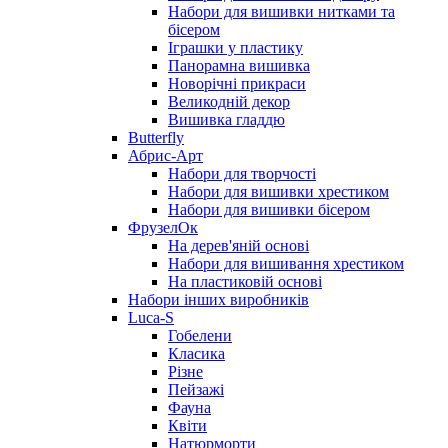
Набори для вишивки нитками та
бісером
Іграшки у пластику
Панорамна вишивка
Новорічні прикраси
Великодній декор
Вишивка гладдю
Butterfly
Абрис-Арт
Набори для творчості
Набори для вишивки хрестиком
Набори для вишивки бісером
ФрузелОк
На дерев'яній основі
Набори для вишивання хрестиком
На пластиковій основі
Набори інших виробників
Luca-S
Гобелени
Класика
Різне
Пейзажі
Фауна
Квіти
Натюрморти