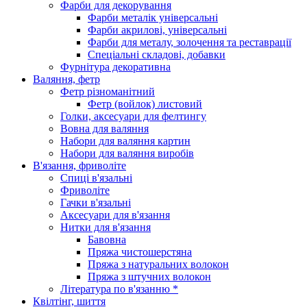
Фарби для декорування
Фарби металік універсальні
Фарби акрилові, універсальні
Фарби для металу, золочення та реставрації
Спеціальні складові, добавки
Фурнітура декоративна
Валяння, фетр
Фетр різноманітний
Фетр (войлок) листовий
Голки, аксесуари для фелтингу
Вовна для валяння
Набори для валяння картин
Набори для валяння виробів
В'язання, фриволіте
Спиці в'язальні
Фриволіте
Гачки в'язальні
Аксесуари для в'язання
Нитки для в'язання
Бавовна
Пряжа чистошерстяна
Пряжа з натуральних волокон
Пряжа з штучних волокон
Література по в'язанню *
Квілтінг, шиття