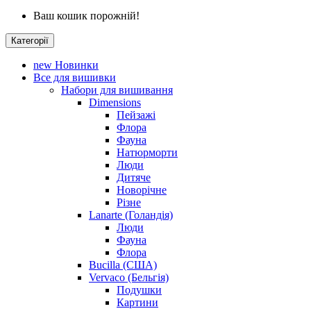
Ваш кошик порожній!
Категорії
new
Новинки
Все для вишивки
Набори для вишивання
Dimensions
Пейзажі
Флора
Фауна
Натюрморти
Люди
Дитяче
Новорічне
Різне
Lanarte (Голандія)
Люди
Фауна
Флора
Bucilla (США)
Vervaco (Бельгія)
Подушки
Картини