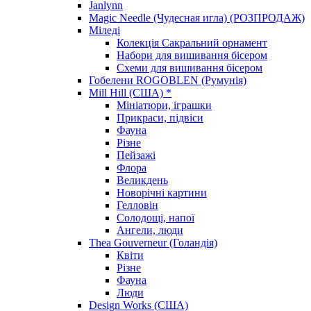
Janlynn
Magic Needle (Чудесная игла) (РОЗПРОДАЖ)
Міледі
Колекція Сакральний орнамент
Набори для вишивання бісером
Схеми для вишивання бісером
Гобелени ROGOBLEN (Румунія)
Mill Hill (США) *
Мініатюри, іграшки
Прикраси, підвіси
Фауна
Різне
Пейзажі
Флора
Великдень
Новорічні картини
Гелловін
Солодощі, напої
Ангели, люди
Thea Gouverneur (Голандія)
Квіти
Різне
Фауна
Люди
Design Works (США)