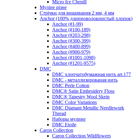
Micro Ice Chenill
Муліне різне
Стрічки для вишивання 2 мм, 4 мм
Anchor (100% длинноволокнистый хлопок)
Anchor (#1-99)
Anchor (#100-189)
Anchor (#203-298)
Anchor (#300-399)
Anchor (#400-899)
Anchor (#900-979)
Anchor (#1001-1098)
Anchor (#1201-9575)
DMC
DMC хлопчатобумажная нить art.177
DMC - металлизированая нить
DMC Perle Cotton
DMC® Satin Embroidery Floss
DMC® Tapestry Wool Skein
DMC Color Variations
DMC Diamant Metallic Needlework
Thread
Наборы мулине
DMC Etoile
Caron Collection
Caron Collection Wildflowers