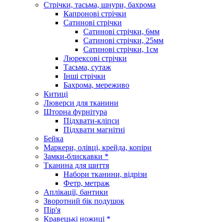
Стрічки, тасьма, шнури, бахрома
Капронові стрічки
Сатинові стрічки
Сатинові стрічки, 6мм
Сатинові стрічки, 25мм
Сатинові стрічки, 1см
Люрексові стрічки
Тасьма, сутаж
Інші стрічки
Бахрома, мереживо
Китиці
Люверси для тканини
Шторна фурнітура
Підхвати-кліпси
Підхвати магнітні
Бейка
Маркери, олівці, крейда, копіри
Замки-блискавки *
Тканина для шиття
Набори тканини, відрізи
Фетр, метраж
Аплікації, бантики
Зворотний бік подушок
Пір'я
Кравецькі ножиці *