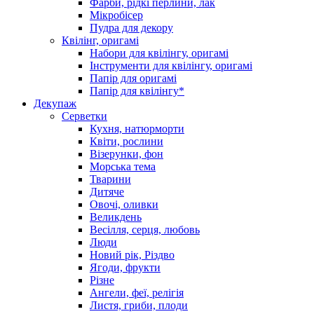
Фарби, рідкі перлини, лак
Мікробісер
Пудра для декору
Квілінг, оригамі
Набори для квілінгу, оригамі
Інструменти для квілінгу, оригамі
Папір для оригамі
Папір для квілінгу*
Декупаж
Серветки
Кухня, натюрморти
Квіти, рослини
Візерунки, фон
Морська тема
Тварини
Дитяче
Овочі, оливки
Великдень
Весілля, серця, любовь
Люди
Новий рік, Різдво
Ягоди, фрукти
Різне
Ангели, феї, релігія
Листя, гриби, плоди