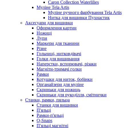
Caron Collection Waterlilies
Муліне Tela Artis
Муліне ручного фарбування Tela Artis
Нитка для вишивки Пухнастик
Аксесуари для вишивки
Оформлення картин
Ножиці
Лупи
Маркери для тканини
Різне
Гольниці, нитковдівачі
Голки для вишивання
Наперстки, вспорювачі, різаки
Магніти-тримачі голки
Рамки
Котушки для ниток, бобінки
Органайзери для муліне
Скриньки для ножиць
Скриньки для рукоділля, смітнички
Станки, рамки, пяльца
Станки для вишивки
П'яльці
Рамки-п'яльці
Q-Snaps
П'яльці магнітні