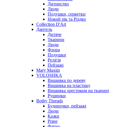
Дитинство
Люди
Подушки, серветки
Новий рік та Різдво
Collection D'Art
Дантель
Дитяче
Тварини
Люди
Флора
Подушки
Релігія
Пейзажі
Mary Maxim
VOLOSHKA
Вишивка по дереву
Вишивка на пластику
Вишивка хрестиком на тканині
Рушники
Bothy Threads
Будиночки, пейзажі
Люди
Казки
Різне
Фауна