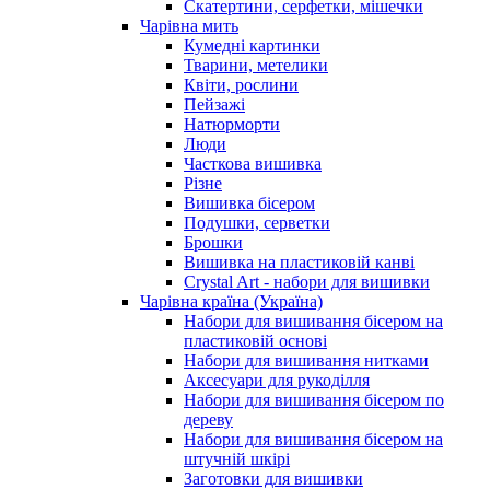
Скатертини, серфетки, мішечки
Чарiвна мить
Кумедні картинки
Тварини, метелики
Квіти, рослини
Пейзажі
Натюрморти
Люди
Часткова вишивка
Різне
Вишивка бісером
Подушки, серветки
Брошки
Вишивка на пластиковій канві
Crystal Art - набори для вишивки
Чарівна країна (Україна)
Набори для вишивання бісером на
пластиковій основі
Набори для вишивання нитками
Аксесуари для рукоділля
Набори для вишивання бісером по
дереву
Набори для вишивання бісером на
штучній шкірі
Заготовки для вишивки