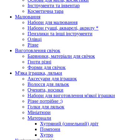
Інструменти та інвентар
Косметична тара
Малювання
Набори для малювання
Набори гуаші, акварелі, акрилу *
Пензлики та інші інструменти
Олівці
Різне
Виготовлення свічок
Барвники, матеріали для свічок
Гноти різні
Форми для свічок
М'яка іграшка, ляльки
Аксесуари для іграшок
Волосся для ляльок
Оченята, носики
Набори для виготовлення м'якої іграшки
Різне потрібне :)
Голки для ляльок
Мініатюри
Материали
Хутряний (синельний) дріт
Помпони
Хутро