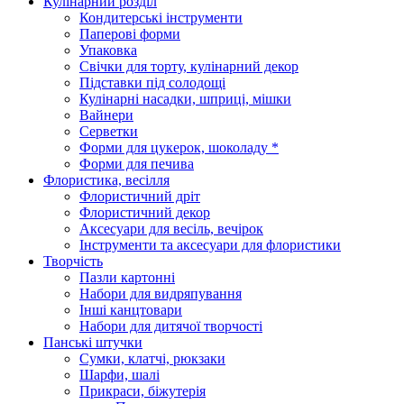
Кулінарний розділ
Кондитерські інструменти
Паперові форми
Упаковка
Свічки для торту, кулінарний декор
Підставки під солодощі
Кулінарні насадки, шприці, мішки
Вайнери
Серветки
Форми для цукерок, шоколаду *
Форми для печива
Флористика, весілля
Флористичний дріт
Флористичний декор
Аксесуари для весіль, вечірок
Інструменти та аксесуари для флористики
Творчість
Пазли картонні
Набори для видряпування
Інші канцтовари
Набори для дитячої творчості
Панські штучки
Сумки, клатчі, рюкзаки
Шарфи, шалі
Прикраси, біжутерія