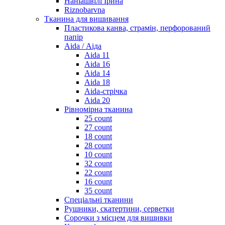
Наніашвілі Ірина
Riznobarvna
Тканина для вишивання
Пластикова канва, страмін, перфорований
папір
Aida / Аіда
Aida 11
Aida 16
Aida 14
Aida 18
Aida-стрічка
Aida 20
Рівномірна тканина
25 count
27 count
18 count
28 count
10 count
32 count
22 count
16 count
35 count
Спеціальні тканини
Рушники, скатертини, серветки
Сорочки з місцем для вишивки