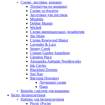
Схеми, листівки, книжки
Література по вишивці
Схеми та буклети
Заготовки для листівок
Mirabilia
Debbie Mumm
Wichelt
Схеми американських дизайнерів
Jim Shore
Cхеми Rosewood Manor
Lavender & Lace
Stoney Creek
Cottage Garden Samplings
Glendon Place
Alessandra Adelaide Needleworks
Ink Circles
Blackbird Designs
Just Nan
Вікторія Попович
Друковані схеми
Паки
Вироби з місцем для вишивки
Бісер, бісероплетіння
Набори для бісероплетіння
Ріоліс (Росія)