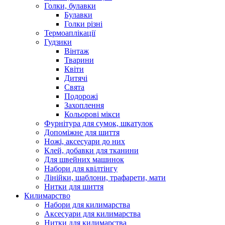
Голки, булавки
Булавки
Голки різні
Термоаплікації
Гудзики
Вінтаж
Тварини
Квіти
Дитячі
Свята
Подорожі
Захоплення
Кольорові мікси
Фурнітура для сумок, шкатулок
Допоміжне для шиття
Ножі, аксесуари до них
Клей, добавки для тканини
Для швейних машинок
Набори для квілтінгу
Лінійки, шаблони, трафарети, мати
Нитки для шиття
Килимарство
Набори для килимарства
Аксесуари для килимарства
Нитки для килимарства