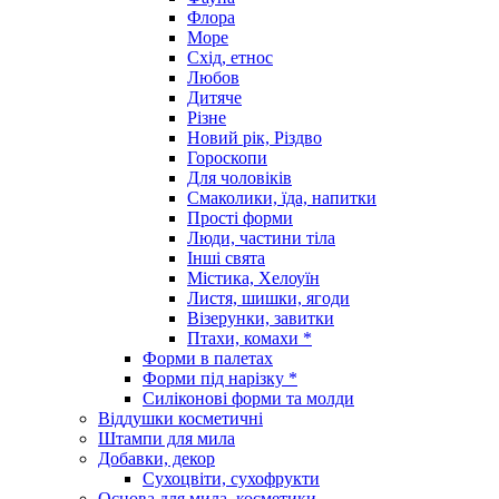
Флора
Море
Схід, етнос
Любов
Дитяче
Різне
Новий рік, Різдво
Гороскопи
Для чоловіків
Смаколики, їда, напитки
Прості форми
Люди, частини тіла
Інші свята
Містика, Хелоуїн
Листя, шишки, ягоди
Візерунки, завитки
Птахи, комахи *
Форми в палетах
Форми під нарізку *
Силіконові форми та молди
Віддушки косметичні
Штампи для мила
Добавки, декор
Сухоцвіти, сухофрукти
Основа для мила, косметики