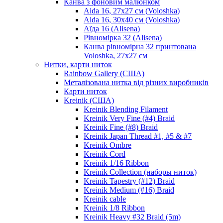
Канва з фоновим малюнком
Aida 16, 27х27 см (Voloshka)
Aida 16, 30х40 см (Voloshka)
Аїда 16 (Alisena)
Рівномірка 32 (Alisena)
Канва рівномірна 32 принтована
Voloshka, 27х27 см
Нитки, карти ниток
Rainbow Gallery (США)
Металізована нитка від різних виробників
Карти ниток
Kreinik (США)
Kreinik Blending Filament
Kreinik Very Fine (#4) Braid
Kreinik Fine (#8) Braid
Kreinik Japan Thread #1, #5 & #7
Kreinik Ombre
Kreinik Cord
Kreinik 1/16 Ribbon
Kreinik Collection (наборы ниток)
Kreinik Tapestry (#12) Braid
Kreinik Medium (#16) Braid
Kreinik cable
Kreinik 1/8 Ribbon
Kreinik Heavy #32 Braid (5m)