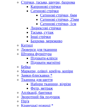
Стрічки, тасьма, шнури, бахрома
Капронові стрічки
Сатинові стрічки
Сатинові стрічки, 6мм
Сатинові стрічки, 25мм
Сатинові стрічки, 1см
Люрексові стрічки
Тасьма, сутаж
Інші стрічки
Бахрома, мереживо
Китиці
Люверси для тканини
Шторна фурнітура
Підхвати-кліпси
Підхвати магнітні
Бейка
Маркери, олівці, крейда, копіри
Замки-блискавки *
Тканина для шиття
Набори тканини, відрізи
Фетр, метраж
Аплікації, бантики
Зворотний бік подушок
Пір'я
Кравецькі ножиці *