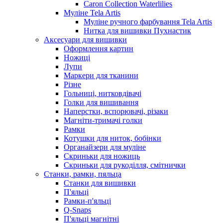
Caron Collection Waterlilies
Муліне Tela Artis
Муліне ручного фарбування Tela Artis
Нитка для вишивки Пухнастик
Аксесуари для вишивки
Оформлення картин
Ножиці
Лупи
Маркери для тканини
Різне
Гольниці, нитковдівачі
Голки для вишивання
Наперстки, вспорювачі, різаки
Магніти-тримачі голки
Рамки
Котушки для ниток, бобінки
Органайзери для муліне
Скриньки для ножиць
Скриньки для рукоділля, смітнички
Станки, рамки, пяльца
Станки для вишивки
П'яльці
Рамки-п'яльці
Q-Snaps
П'яльці магнітні