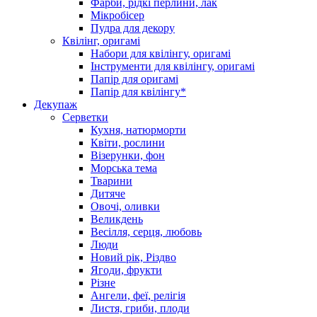
Фарби, рідкі перлини, лак
Мікробісер
Пудра для декору
Квілінг, оригамі
Набори для квілінгу, оригамі
Інструменти для квілінгу, оригамі
Папір для оригамі
Папір для квілінгу*
Декупаж
Серветки
Кухня, натюрморти
Квіти, рослини
Візерунки, фон
Морська тема
Тварини
Дитяче
Овочі, оливки
Великдень
Весілля, серця, любовь
Люди
Новий рік, Різдво
Ягоди, фрукти
Різне
Ангели, феї, релігія
Листя, гриби, плоди