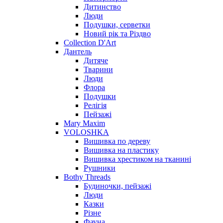
Дитинство
Люди
Подушки, серветки
Новий рік та Різдво
Collection D'Art
Дантель
Дитяче
Тварини
Люди
Флора
Подушки
Релігія
Пейзажі
Mary Maxim
VOLOSHKA
Вишивка по дереву
Вишивка на пластику
Вишивка хрестиком на тканині
Рушники
Bothy Threads
Будиночки, пейзажі
Люди
Казки
Різне
Фауна