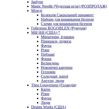
Janlynn
Magic Needle (Чудесная игла) (РОЗПРОДАЖ)
Міледі
Колекція Сакральний орнамент
Набори для вишивання бісером
Схеми для вишивання бісером
Гобелени ROGOBLEN (Румунія)
Mill Hill (США) *
Мініатюри, іграшки
Прикраси, підвіси
Фауна
Різне
Пейзажі
Флора
Великдень
Новорічні картини
Гелловін
Солодощі, напої
Ангели, люди
Thea Gouverneur (Голандія)
Квіти
Різне
Фауна
Люди
Design Works (США)