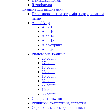
Наніашвілі Ірина
Riznobarvna
Тканина для вишивання
Пластикова канва, страмін, перфорований
папір
Aida / Аіда
Aida 11
Aida 16
Aida 14
Aida 18
Aida-стрічка
Aida 20
Рівномірна тканина
25 count
27 count
18 count
28 count
10 count
32 count
22 count
16 count
35 count
Спеціальні тканини
Рушники, скатертини, серветки
Сорочки з місцем для вишивки