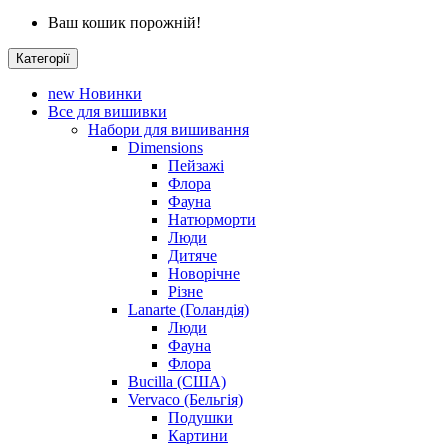
Ваш кошик порожній!
Категорії
new
Новинки
Все для вишивки
Набори для вишивання
Dimensions
Пейзажі
Флора
Фауна
Натюрморти
Люди
Дитяче
Новорічне
Різне
Lanarte (Голандія)
Люди
Фауна
Флора
Bucilla (США)
Vervaco (Бельгія)
Подушки
Картини