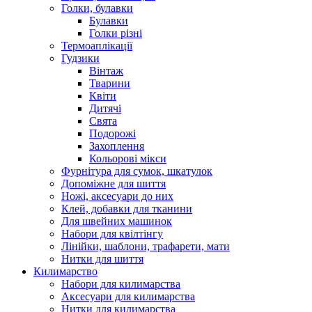
Голки, булавки
Булавки
Голки різні
Термоаплікації
Гудзики
Вінтаж
Тварини
Квіти
Дитячі
Свята
Подорожі
Захоплення
Кольорові мікси
Фурнітура для сумок, шкатулок
Допоміжне для шиття
Ножі, аксесуари до них
Клей, добавки для тканини
Для швейних машинок
Набори для квілтінгу
Лінійки, шаблони, трафарети, мати
Нитки для шиття
Килимарство
Набори для килимарства
Аксесуари для килимарства
Нитки для килимарства