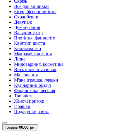
Скрізь
Все для вишивки
Бісер, бісероплетіння
Скрапбукінг
Декупаж
Декорування
Валяння, фетр
Плетіння, фриволіте
Квілтінг, шиття
Килимарство
Макраме, плетіння
Ліпка
Миловаріння, косметика
Виготовлення свічок
Малювання
М'яка іграшка, ляльки
Кулінарний розділ
Флористика, весілля
Творчість
Жіночі примхи
Іграшки
Подарунки, свята
Товарів
0
0.00грн.