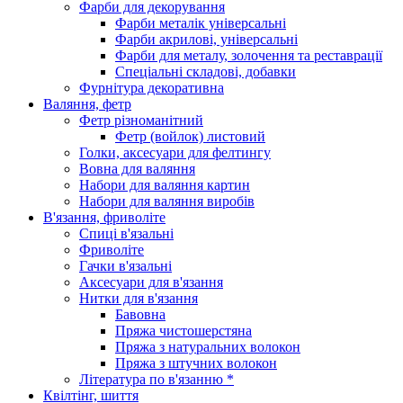
Фарби для декорування
Фарби металік універсальні
Фарби акрилові, універсальні
Фарби для металу, золочення та реставрації
Спеціальні складові, добавки
Фурнітура декоративна
Валяння, фетр
Фетр різноманітний
Фетр (войлок) листовий
Голки, аксесуари для фелтингу
Вовна для валяння
Набори для валяння картин
Набори для валяння виробів
В'язання, фриволіте
Спиці в'язальні
Фриволіте
Гачки в'язальні
Аксесуари для в'язання
Нитки для в'язання
Бавовна
Пряжа чистошерстяна
Пряжа з натуральних волокон
Пряжа з штучних волокон
Література по в'язанню *
Квілтінг, шиття