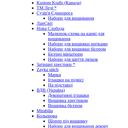
Kustom Krafts (Канада)
ТМ Леді *
Сузір'я Єдинорога
Набори для вишивання
ЛанСвіт
Нова Слобода
Малюнок-схема на канві для
вишивання
Набори для вишивки нитками
Набори для вишивки бісером
Бісерні мініатюри
Набори для шиття ляльок
Затишні хрестики *
Zayka stitch
Марки
Іграшки на підвісі
На підставці
ВДВ (Україна)
Декоративні іграшки
Вишивка хрестиком
Вишивка бісером
Mirabilia
Кольорова
Шопер під вишивку
Набори для вишивання декору