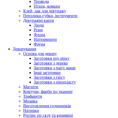
Троянди
Птахи, комахи
Клей, лак для декупажу
Пензлики-губки, інструменти
Декупажні карти
Люди
Різне
Флора
Натюрморти
Фауна
Декорування
Основа для декору
Заготовки під ліпку
Заготовки з дерева
Заготовки з пап'є маше
Інші заготовки
Заготовки з гіпсу
Заготовки з пінопласту
Магніти
Контури, фарби по тканині
Трафарети
Мозаїка
Виготовлення годинників
Натирки
Роспис по склу та керамиці