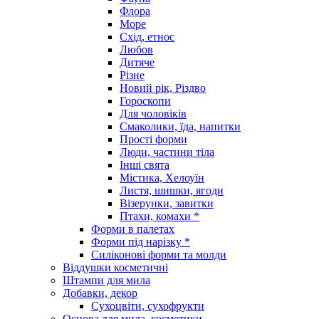
Флора
Море
Схід, етнос
Любов
Дитяче
Різне
Новий рік, Різдво
Гороскопи
Для чоловіків
Смаколики, їда, напитки
Прості форми
Люди, частини тіла
Інші свята
Містика, Хелоуїн
Листя, шишки, ягоди
Візерунки, завитки
Птахи, комахи *
Форми в палетах
Форми під нарізку *
Силіконові форми та молди
Віддушки косметичні
Штампи для мила
Добавки, декор
Сухоцвіти, сухофрукти
Основа для мила, косметики