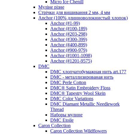
Micro Ice Chenill
Муліне різне
Стрічки для вишивання 2 мм, 4 мм
Anchor (100% длинноволокнистый хлопок)
Anchor (#1-99)
Anchor (#100-189)
Anchor (#203-298)
Anchor (#300-399)
Anchor (#400-899)
Anchor (#900-979)
Anchor (#1001-1098)
Anchor (#1201-9575)
DMC
DMC хлопчатобумажная нить art.177
DMC - металлизированая нить
DMC Perle Cotton
DMC® Satin Embroidery Floss
DMC® Tapestry Wool Skein
DMC Color Variations
DMC Diamant Metallic Needlework
Thread
Наборы мулине
DMC Etoile
Caron Collection
Caron Collection Wildflowers