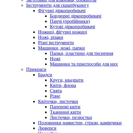
Інструменти для скрапбукингу
Фігурні діркопробивачі
Бордюрні діркопробивачі
Панчі (пробійники)
Кутові діркопробивачі
Ножиці, фігурні ножиці
Ножі, різаки
Різні інструменти
Машинки, ножі, папки
Папки, пластини для тиснення
Ножі
Машинки та приспособи для них
Прикраси
Брадси
Круги, квадрати
Квіти, флора
Свята
Різне
Квіточки, листочки
Паперові квіти
Тканинні квіти
Листочки, пелюстки
Половинки намистин, стрази, камінчики
Люверси