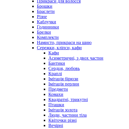
Прикраси для волосся
Брошки
Браслети
Різне
Каблучки
Годинники
Брелки
Комплекти
Намисто, прикраси на шию
Сережки, кліпси, кафи
Кафи
Асиметричні, з двох частин
Бантики
Сердця, любовь
Краплі
Імітація бірюзи
Імітація перлин
Предмети
Комахи
Квадратні, трикутні
Пташки
Імітація золота
Люди, частини тіла
Квіточки різні
Вечірні