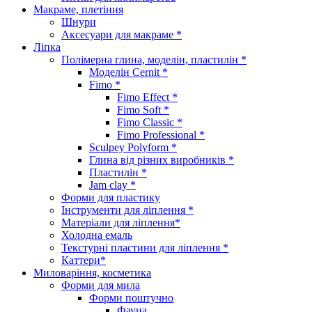
Макраме, плетіння
Шнури
Аксесуари для макраме *
Ліпка
Полімерна глина, моделін, пластилін *
Моделін Cernit *
Fimo *
Fimo Effect *
Fimo Soft *
Fimo Classic *
Fimo Professional *
Sculpey Polyform *
Глина від різних виробників *
Пластилін *
Jam clay *
Форми для пластику
Інструменти для ліплення *
Матеріали для ліплення*
Холодна емаль
Текстурні пластини для ліплення *
Каттери*
Миловаріння, косметика
Форми для мила
Форми поштучно
Фауна