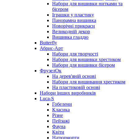
Набори для вишивки нитками та
бісером
Іграшки у пластику
Панорамна вишивка
Новорічні прикраси
Великодній декор
Вишивка гладдю
Butterfly
Абрис-Арт
Набори для творчості
Набори для вишивки хрестиком
Набори для вишивки бісером
ФрузелОк
На дерев'яній основі
Набори для вишивання хрестиком
На пластиковій основі
Набори інших виробників
Luca-S
Гобелени
Класика
Різне
Пейзажі
Фауна
Квіти
Натюрморти