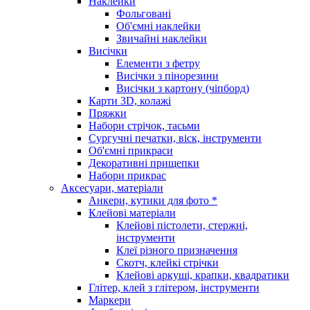
Наклейки
Фольговані
Об'ємні наклейки
Звичайні наклейки
Висічки
Елементи з фетру
Висічки з пінорезини
Висічки з картону (чіпборд)
Карти 3D, колажі
Пряжки
Набори стрічок, тасьми
Сургучні печатки, віск, інструменти
Об'ємні прикраси
Декоративні прищепки
Набори прикрас
Аксесуари, матеріали
Анкери, кутики для фото *
Клейові матеріали
Клейові пістолети, стержні,
інструменти
Клеї різного призначення
Скотч, клейкі стрічки
Клейові аркуші, крапки, квадратики
Глітер, клей з глітером, інструменти
Маркери