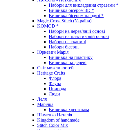
Набори для викладення стразами *
Вишивка бісером 3D *
Вишивка бісером на одязі *
Magic Cross Stitch (Україна)
KOMOD *
Набори на дерев'яній основі
Набори на пластиковій основі
Набори на тканині
Набори бісерні
Юркевич Марія
Вишивка на пластику
Вишивка на дереві
Світ можливостей
Heritage Crafts
Флора
Фауна
Природа
Люди
Леля
Марічка
Вишивка хрестиком
Шаменко Наталія
Kingdom of handmade
Stitch Color Mix