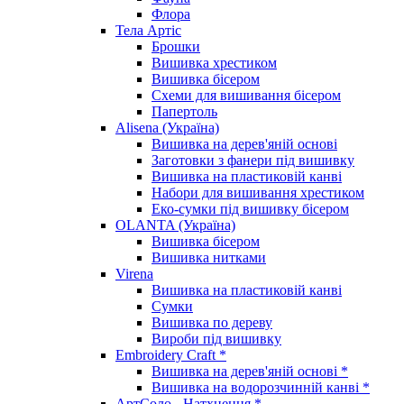
Флора
Тела Артіс
Брошки
Вишивка хрестиком
Вишивка бісером
Схеми для вишивання бісером
Папертоль
Alisena (Україна)
Вишивка на дерев'яній основі
Заготовки з фанери під вишивку
Вишивка на пластиковій канві
Набори для вишивання хрестиком
Еко-сумки під вишивку бісером
OLANTA (Україна)
Вишивка бісером
Вишивка нитками
Virena
Вишивка на пластиковій канві
Сумки
Вишивка по дереву
Вироби під вишивку
Embroidery Craft *
Вишивка на дерев'яній основі *
Вишивка на водорозчинній канві *
АртСоло - Натхнення *