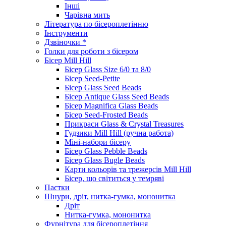
Інші
Чарівна мить
Література по бісероплетінню
Інструменти
Дзвіночки *
Голки для роботи з бісером
Бісер Mill Hill
Бісер Glass Size 6/0 та 8/0
Бісер Seed-Petite
Бісер Glass Seed Beads
Бісер Antique Glass Seed Beads
Бісер Magnifica Glass Beads
Бісер Seed-Frosted Beads
Прикраси Glass & Crystal Treasures
Гудзики Mill Hill (ручна работа)
Міні-набори бісеру
Бісер Glass Pebble Beads
Бісер Glass Bugle Beads
Карти кольорів та трежерсів Mill Hill
Бісер, що світиться у темряві
Паєтки
Шнури, дріт, нитка-гумка, мононитка
Дріт
Нитка-гумка, мононитка
Фурнітура для бісероплетіння