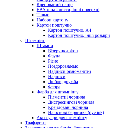
Крепований папір
ЕВА піна - листи, інші поверхні
Тішью
Набори картону
Картон поштучно
Картон поштучно, А4
Картон поштучно, інші розміри
Штампінг
Штампи
Візерунки, фон
Фауна
Різне
Поздоровляємо
Надписи різноманітні
Надписи
Любов, дружба
Флора
Фарба для штампінгу
Пігментні чорнила
Дистресингові чорнила
Крейдовані чорнила
На основі барвника (dye ink)
Аксесуари для штампінгу
Трафарети
Заготовки для альбомів, блокнотів