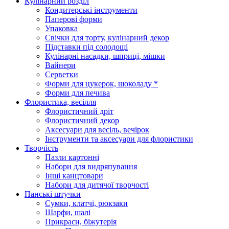
Кулінарний розділ
Кондитерські інструменти
Паперові форми
Упаковка
Свічки для торту, кулінарний декор
Підставки під солодощі
Кулінарні насадки, шприці, мішки
Вайнери
Серветки
Форми для цукерок, шоколаду *
Форми для печива
Флористика, весілля
Флористичний дріт
Флористичний декор
Аксесуари для весіль, вечірок
Інструменти та аксесуари для флористики
Творчість
Пазли картонні
Набори для видряпування
Інші канцтовари
Набори для дитячої творчості
Панські штучки
Сумки, клатчі, рюкзаки
Шарфи, шалі
Прикраси, біжутерія