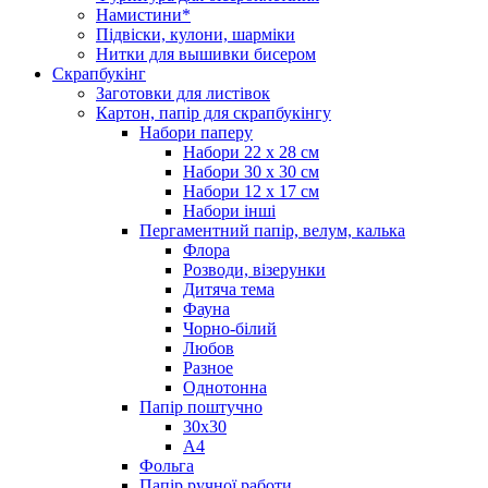
Намистини*
Підвіски, кулони, шарміки
Нитки для вышивки бисером
Скрапбукінг
Заготовки для листівок
Картон, папір для скрапбукінгу
Набори паперу
Набори 22 х 28 см
Набори 30 х 30 см
Набори 12 х 17 см
Набори інші
Пергаментний папір, велум, калька
Флора
Розводи, візерунки
Дитяча тема
Фауна
Чорно-білий
Любов
Разное
Однотонна
Папір поштучно
30х30
А4
Фольга
Папір ручної работи