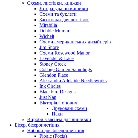
Схеми, листівки, книжки
Література по вишивці
Схеми та буклети
Заготовки для листівок
Mirabilia
Debbie Mumm
Wichelt
Схеми американських дизайнерів
Jim Shore
Cхеми Rosewood Manor
Lavender & Lace
Stoney Creek
Cottage Garden Samplings
Glendon Place
Alessandra Adelaide Needleworks
Ink Circles
Blackbird Designs
Just Nan
Вікторія Попович
Друковані схеми
Паки
Вироби з місцем для вишивки
Бісер, бісероплетіння
Набори для бісероплетіння
Ріоліс (Росія)