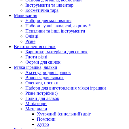
Інструменти та інвентар
Косметична тара
Малювання
Набори для малювання
Набори гуаші, акварелі, акрилу *
Пензлики та інші інструменти
Олівці
Різне
Виготовлення свічок
Барвники, матеріали для свічок
Гноти різні
Форми для свічок
М'яка іграшка, ляльки
Аксесуари для іграшок
Волосся для ляльок
Оченята, носики
Набори для виготовлення м'якої іграшки
Різне потрібне :)
Голки для ляльок
Мініатюри
Материали
Хутряний (синельний) дріт
Помпони
Хутро