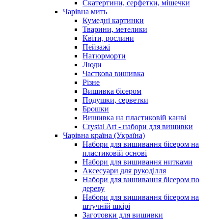
Скатертини, серфетки, мішечки
Чарiвна мить
Кумедні картинки
Тварини, метелики
Квіти, рослини
Пейзажі
Натюрморти
Люди
Часткова вишивка
Різне
Вишивка бісером
Подушки, серветки
Брошки
Вишивка на пластиковій канві
Crystal Art - набори для вишивки
Чарівна країна (Україна)
Набори для вишивання бісером на
пластиковій основі
Набори для вишивання нитками
Аксесуари для рукоділля
Набори для вишивання бісером по
дереву
Набори для вишивання бісером на
штучній шкірі
Заготовки для вишивки