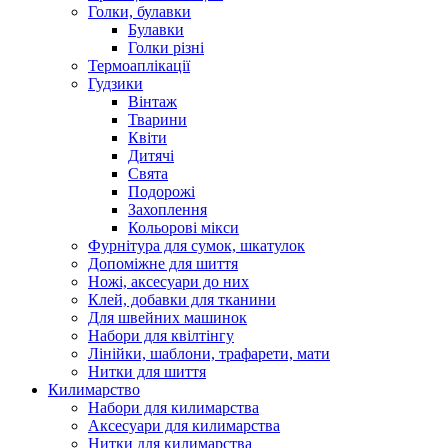
Голки, булавки
Булавки
Голки різні
Термоаплікації
Гудзики
Вінтаж
Тварини
Квіти
Дитячі
Свята
Подорожі
Захоплення
Кольорові мікси
Фурнітура для сумок, шкатулок
Допоміжне для шиття
Ножі, аксесуари до них
Клей, добавки для тканини
Для швейних машинок
Набори для квілтінгу
Лінійки, шаблони, трафарети, мати
Нитки для шиття
Килимарство
Набори для килимарства
Аксесуари для килимарства
Нитки для килимарства