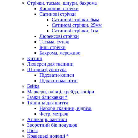
Стрічки, тасьма, шнури, бахрома
Капронові стрічки
Сатинові стрічки
Сатинові стрічки, 6мм
Сатинові стрічки, 25мм
Сатинові стрічки, 1см
Люрексові стрічки
Тасьма, сутаж
Інші стрічки
Бахрома, мереживо
Китиці
Люверси для тканини
Шторна фурнітура
Підхвати-кліпси
Підхвати магнітні
Бейка
Маркери, олівці, крейда, копіри
Замки-блискавки *
Тканина для шиття
Набори тканини, відрізи
Фетр, метраж
Аплікації, бантики
Зворотний бік подушок
Пір'я
Кравецькі ножиці *