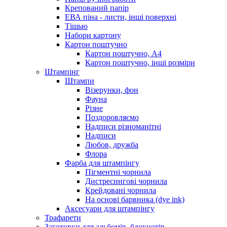
Крепований папір
ЕВА піна - листи, інші поверхні
Тішью
Набори картону
Картон поштучно
Картон поштучно, А4
Картон поштучно, інші розміри
Штампінг
Штампи
Візерунки, фон
Фауна
Різне
Поздоровляємо
Надписи різноманітні
Надписи
Любов, дружба
Флора
Фарба для штампінгу
Пігментні чорнила
Дистресингові чорнила
Крейдовані чорнила
На основі барвника (dye ink)
Аксесуари для штампінгу
Трафарети
Заготовки для альбомів, блокнотів