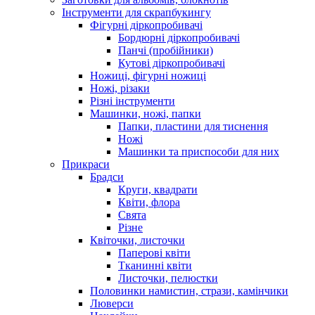
Інструменти для скрапбукингу
Фігурні діркопробивачі
Бордюрні діркопробивачі
Панчі (пробійники)
Кутові діркопробивачі
Ножиці, фігурні ножиці
Ножі, різаки
Різні інструменти
Машинки, ножі, папки
Папки, пластини для тиснення
Ножі
Машинки та приспособи для них
Прикраси
Брадси
Круги, квадрати
Квіти, флора
Свята
Різне
Квіточки, листочки
Паперові квіти
Тканинні квіти
Листочки, пелюстки
Половинки намистин, стрази, камінчики
Люверси