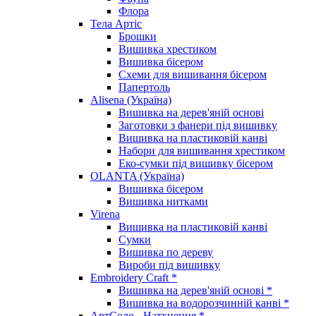
Флора
Тела Артіс
Брошки
Вишивка хрестиком
Вишивка бісером
Схеми для вишивання бісером
Папертоль
Alisena (Україна)
Вишивка на дерев'яній основі
Заготовки з фанери під вишивку
Вишивка на пластиковій канві
Набори для вишивання хрестиком
Еко-сумки під вишивку бісером
OLANTA (Україна)
Вишивка бісером
Вишивка нитками
Virena
Вишивка на пластиковій канві
Сумки
Вишивка по дереву
Вироби під вишивку
Embroidery Craft *
Вишивка на дерев'яній основі *
Вишивка на водорозчинній канві *
АртСоло - Натхнення *