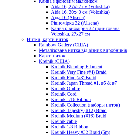
Канва з фоновим малюнком
Aida 16, 27х27 см (Voloshka)
Aida 16, 30х40 см (Voloshka)
Аїда 16 (Alisena)
Рівномірка 32 (Alisena)
Канва рівномірна 32 принтована
Voloshka, 27х27 см
Нитки, карти ниток
Rainbow Gallery (США)
Металізована нитка від різних виробників
Карти ниток
Kreinik (США)
Kreinik Blending Filament
Kreinik Very Fine (#4) Braid
Kreinik Fine (#8) Braid
Kreinik Japan Thread #1, #5 & #7
Kreinik Ombre
Kreinik Cord
Kreinik 1/16 Ribbon
Kreinik Collection (наборы ниток)
Kreinik Tapestry (#12) Braid
Kreinik Medium (#16) Braid
Kreinik cable
Kreinik 1/8 Ribbon
Kreinik Heavy #32 Braid (5m)