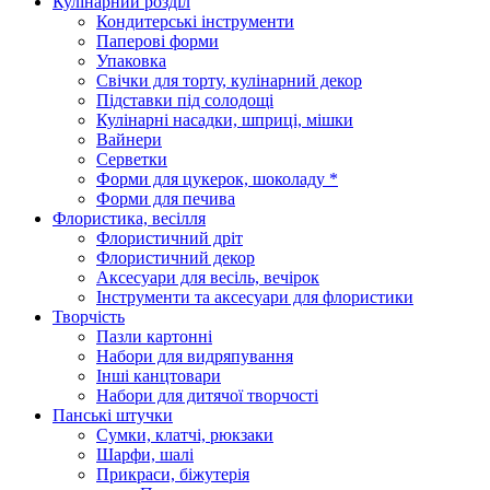
Кулінарний розділ
Кондитерські інструменти
Паперові форми
Упаковка
Свічки для торту, кулінарний декор
Підставки під солодощі
Кулінарні насадки, шприці, мішки
Вайнери
Серветки
Форми для цукерок, шоколаду *
Форми для печива
Флористика, весілля
Флористичний дріт
Флористичний декор
Аксесуари для весіль, вечірок
Інструменти та аксесуари для флористики
Творчість
Пазли картонні
Набори для видряпування
Інші канцтовари
Набори для дитячої творчості
Панські штучки
Сумки, клатчі, рюкзаки
Шарфи, шалі
Прикраси, біжутерія