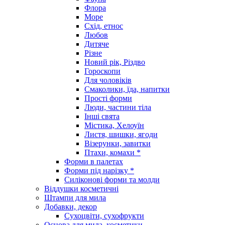
Флора
Море
Схід, етнос
Любов
Дитяче
Різне
Новий рік, Різдво
Гороскопи
Для чоловіків
Смаколики, їда, напитки
Прості форми
Люди, частини тіла
Інші свята
Містика, Хелоуїн
Листя, шишки, ягоди
Візерунки, завитки
Птахи, комахи *
Форми в палетах
Форми під нарізку *
Силіконові форми та молди
Віддушки косметичні
Штампи для мила
Добавки, декор
Сухоцвіти, сухофрукти
Основа для мила, косметики