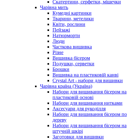
Скатертини, серфетки, мішечки
Чарiвна мить
Кумедні картинки
Тварини, метелики
Квіти, рослини
Пейзажі
Натюрморти
Люди
Часткова вишивка
Різне
Вишивка бісером
Подушки, серветки
Брошки
Вишивка на пластиковій канві
Crystal Art - набори для вишивки
Чарівна країна (Україна)
Набори для вишивання бісером на
пластиковій основі
Набори для вишивання нитками
Аксесуари для рукоділля
Набори для вишивання бісером по
дереву
Набори для вишивання бісером на
штучній шкірі
Заготовки для вишивки