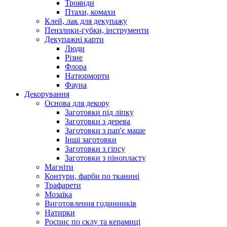
Троянди
Птахи, комахи
Клей, лак для декупажу
Пензлики-губки, інструменти
Декупажні карти
Люди
Різне
Флора
Натюрморти
Фауна
Декорування
Основа для декору
Заготовки під ліпку
Заготовки з дерева
Заготовки з пап'є маше
Інші заготовки
Заготовки з гіпсу
Заготовки з пінопласту
Магніти
Контури, фарби по тканині
Трафарети
Мозаїка
Виготовлення годинників
Натирки
Роспис по склу та керамиці