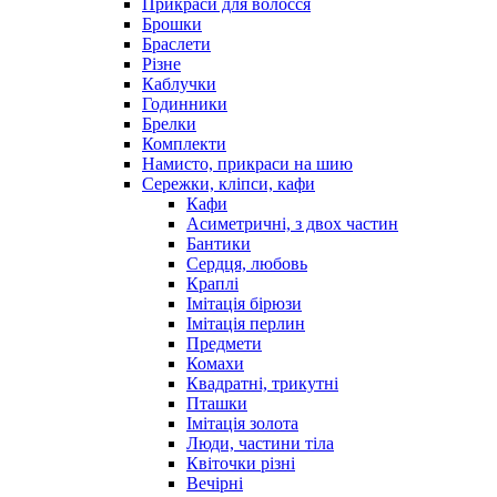
Прикраси для волосся
Брошки
Браслети
Різне
Каблучки
Годинники
Брелки
Комплекти
Намисто, прикраси на шию
Сережки, кліпси, кафи
Кафи
Асиметричні, з двох частин
Бантики
Сердця, любовь
Краплі
Імітація бірюзи
Імітація перлин
Предмети
Комахи
Квадратні, трикутні
Пташки
Імітація золота
Люди, частини тіла
Квіточки різні
Вечірні