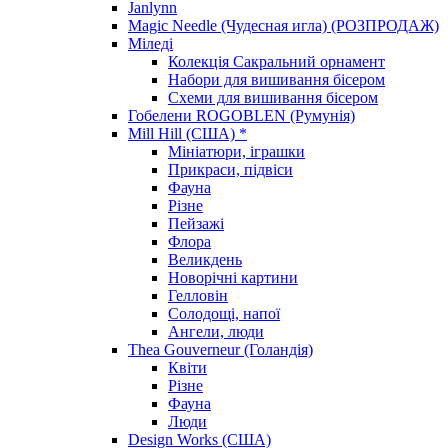
Janlynn
Magic Needle (Чудесная игла) (РОЗПРОДАЖ)
Міледі
Колекція Сакральний орнамент
Набори для вишивання бісером
Схеми для вишивання бісером
Гобелени ROGOBLEN (Румунія)
Mill Hill (США) *
Мініатюри, іграшки
Прикраси, підвіси
Фауна
Різне
Пейзажі
Флора
Великдень
Новорічні картини
Гелловін
Солодощі, напої
Ангели, люди
Thea Gouverneur (Голандія)
Квіти
Різне
Фауна
Люди
Design Works (США)