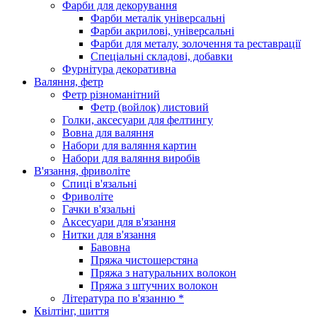
Фарби для декорування
Фарби металік універсальні
Фарби акрилові, універсальні
Фарби для металу, золочення та реставрації
Спеціальні складові, добавки
Фурнітура декоративна
Валяння, фетр
Фетр різноманітний
Фетр (войлок) листовий
Голки, аксесуари для фелтингу
Вовна для валяння
Набори для валяння картин
Набори для валяння виробів
В'язання, фриволіте
Спиці в'язальні
Фриволіте
Гачки в'язальні
Аксесуари для в'язання
Нитки для в'язання
Бавовна
Пряжа чистошерстяна
Пряжа з натуральних волокон
Пряжа з штучних волокон
Література по в'язанню *
Квілтінг, шиття