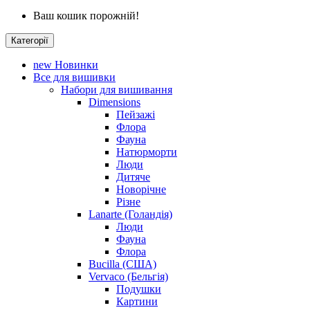
Ваш кошик порожній!
Категорії
new
Новинки
Все для вишивки
Набори для вишивання
Dimensions
Пейзажі
Флора
Фауна
Натюрморти
Люди
Дитяче
Новорічне
Різне
Lanarte (Голандія)
Люди
Фауна
Флора
Bucilla (США)
Vervaco (Бельгія)
Подушки
Картини