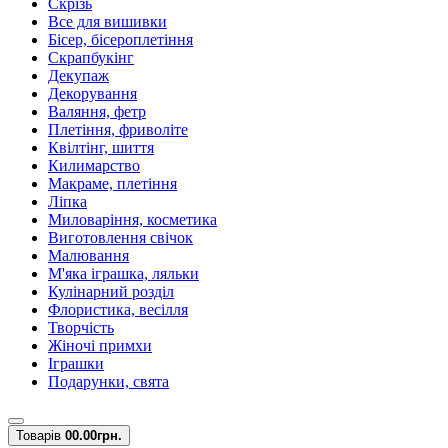
Скрізь
Все для вишивки
Бісер, бісероплетіння
Скрапбукінг
Декупаж
Декорування
Валяння, фетр
Плетіння, фриволіте
Квілтінг, шиття
Килимарство
Макраме, плетіння
Ліпка
Миловаріння, косметика
Виготовлення свічок
Малювання
М'яка іграшка, ляльки
Кулінарний розділ
Флористика, весілля
Творчість
Жіночі примхи
Іграшки
Подарунки, свята
Товарів
0
0.00грн.