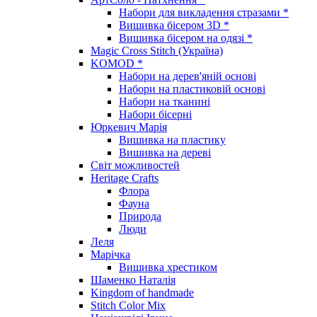
Набори для викладення стразами *
Вишивка бісером 3D *
Вишивка бісером на одязі *
Magic Cross Stitch (Україна)
KOMOD *
Набори на дерев'яній основі
Набори на пластиковій основі
Набори на тканині
Набори бісерні
Юркевич Марія
Вишивка на пластику
Вишивка на дереві
Світ можливостей
Heritage Crafts
Флора
Фауна
Природа
Люди
Леля
Марічка
Вишивка хрестиком
Шаменко Наталія
Kingdom of handmade
Stitch Color Mix