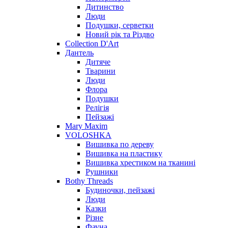
Дитинство
Люди
Подушки, серветки
Новий рік та Різдво
Collection D'Art
Дантель
Дитяче
Тварини
Люди
Флора
Подушки
Релігія
Пейзажі
Mary Maxim
VOLOSHKA
Вишивка по дереву
Вишивка на пластику
Вишивка хрестиком на тканині
Рушники
Bothy Threads
Будиночки, пейзажі
Люди
Казки
Різне
Фауна