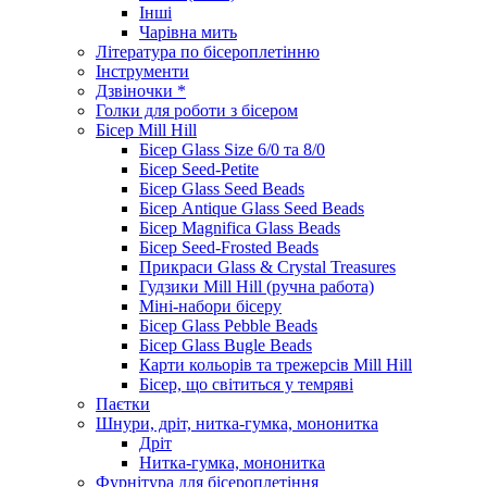
Інші
Чарівна мить
Література по бісероплетінню
Інструменти
Дзвіночки *
Голки для роботи з бісером
Бісер Mill Hill
Бісер Glass Size 6/0 та 8/0
Бісер Seed-Petite
Бісер Glass Seed Beads
Бісер Antique Glass Seed Beads
Бісер Magnifica Glass Beads
Бісер Seed-Frosted Beads
Прикраси Glass & Crystal Treasures
Гудзики Mill Hill (ручна работа)
Міні-набори бісеру
Бісер Glass Pebble Beads
Бісер Glass Bugle Beads
Карти кольорів та трежерсів Mill Hill
Бісер, що світиться у темряві
Паєтки
Шнури, дріт, нитка-гумка, мононитка
Дріт
Нитка-гумка, мононитка
Фурнітура для бісероплетіння