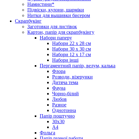
Намистини*
Підвіски, кулони, шарміки
Нитки для вышивки бисером
Скрапбукінг
Заготовки для листівок
Картон, папір для скрапбукінгу
Набори паперу
Набори 22 х 28 см
Набори 30 х 30 см
Набори 12 х 17 см
Набори інші
Пергаментний папір, велум, калька
Флора
Розводи, візерунки
Дитяча тема
Фауна
Чорно-білий
Любов
Разное
Однотонна
Папір поштучно
30х30
А4
Фольга
Папір ручної работи