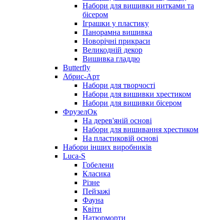
Набори для вишивки нитками та
бісером
Іграшки у пластику
Панорамна вишивка
Новорічні прикраси
Великодній декор
Вишивка гладдю
Butterfly
Абрис-Арт
Набори для творчості
Набори для вишивки хрестиком
Набори для вишивки бісером
ФрузелОк
На дерев'яній основі
Набори для вишивання хрестиком
На пластиковій основі
Набори інших виробників
Luca-S
Гобелени
Класика
Різне
Пейзажі
Фауна
Квіти
Натюрморти