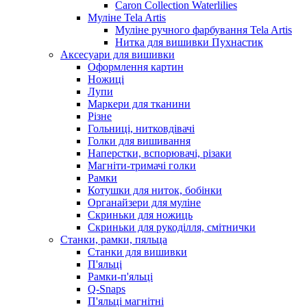
Caron Collection Waterlilies
Муліне Tela Artis
Муліне ручного фарбування Tela Artis
Нитка для вишивки Пухнастик
Аксесуари для вишивки
Оформлення картин
Ножиці
Лупи
Маркери для тканини
Різне
Гольниці, нитковдівачі
Голки для вишивання
Наперстки, вспорювачі, різаки
Магніти-тримачі голки
Рамки
Котушки для ниток, бобінки
Органайзери для муліне
Скриньки для ножиць
Скриньки для рукоділля, смітнички
Станки, рамки, пяльца
Станки для вишивки
П'яльці
Рамки-п'яльці
Q-Snaps
П'яльці магнітні