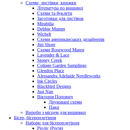
Схеми, листівки, книжки
Література по вишивці
Схеми та буклети
Заготовки для листівок
Mirabilia
Debbie Mumm
Wichelt
Схеми американських дизайнерів
Jim Shore
Cхеми Rosewood Manor
Lavender & Lace
Stoney Creek
Cottage Garden Samplings
Glendon Place
Alessandra Adelaide Needleworks
Ink Circles
Blackbird Designs
Just Nan
Вікторія Попович
Друковані схеми
Паки
Вироби з місцем для вишивки
Бісер, бісероплетіння
Набори для бісероплетіння
Ріоліс (Росія)