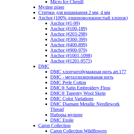
Micro Ice Chenill
Муліне різне
Стрічки для вишивання 2 мм, 4 мм
Anchor (100% длинноволокнистый хлопок)
Anchor (#1-99)
Anchor (#100-189)
Anchor (#203-298)
Anchor (#300-399)
Anchor (#400-899)
Anchor (#900-979)
Anchor (#1001-1098)
Anchor (#1201-9575)
DMC
DMC хлопчатобумажная нить art.177
DMC - металлизированая нить
DMC Perle Cotton
DMC® Satin Embroidery Floss
DMC® Tapestry Wool Skein
DMC Color Variations
DMC Diamant Metallic Needlework
Thread
Наборы мулине
DMC Etoile
Caron Collection
Caron Collection Wildflowers