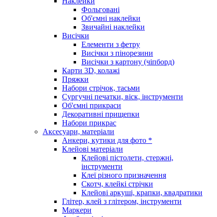
Наклейки
Фольговані
Об'ємні наклейки
Звичайні наклейки
Висічки
Елементи з фетру
Висічки з пінорезини
Висічки з картону (чіпборд)
Карти 3D, колажі
Пряжки
Набори стрічок, тасьми
Сургучні печатки, віск, інструменти
Об'ємні прикраси
Декоративні прищепки
Набори прикрас
Аксесуари, матеріали
Анкери, кутики для фото *
Клейові матеріали
Клейові пістолети, стержні,
інструменти
Клеї різного призначення
Скотч, клейкі стрічки
Клейові аркуші, крапки, квадратики
Глітер, клей з глітером, інструменти
Маркери