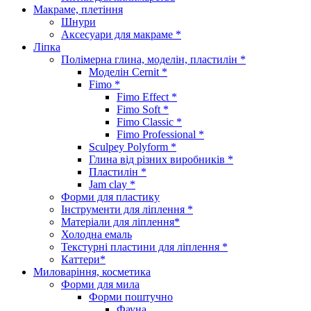
Макраме, плетіння
Шнури
Аксесуари для макраме *
Ліпка
Полімерна глина, моделін, пластилін *
Моделін Cernit *
Fimo *
Fimo Effect *
Fimo Soft *
Fimo Classic *
Fimo Professional *
Sculpey Polyform *
Глина від різних виробників *
Пластилін *
Jam clay *
Форми для пластику
Інструменти для ліплення *
Матеріали для ліплення*
Холодна емаль
Текстурні пластини для ліплення *
Каттери*
Миловаріння, косметика
Форми для мила
Форми поштучно
Фауна