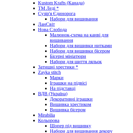
Kustom Krafts (Канада)
ТМ Леді *
Сузір'я Єдинорога
Набори для вишивання
ЛанСвіт
Нова Слобода
Малюнок-схема на канві для
вишивання
Набори для вишивки нитками
Набори для вишивки бісером
Бісерні мініатюри
Набори для шиття ляльок
Затишні хрестики *
Zayka stitch
Марки
Іграшки на підвісі
На підставці
ВДВ (Україна)
Декоративні іграшки
Вишивка хрестиком
Вишивка бісером
Mirabilia
Кольорова
Шопер під вишивку
Набори для вишивання декору