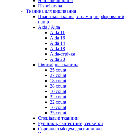
Наніашвілі Ірина
Riznobarvna
Тканина для вишивання
Пластикова канва, страмін, перфорований
папір
Aida / Аіда
Aida 11
Aida 16
Aida 14
Aida 18
Aida-стрічка
Aida 20
Рівномірна тканина
25 count
27 count
18 count
28 count
10 count
32 count
22 count
16 count
35 count
Спеціальні тканини
Рушники, скатертини, серветки
Сорочки з місцем для вишивки