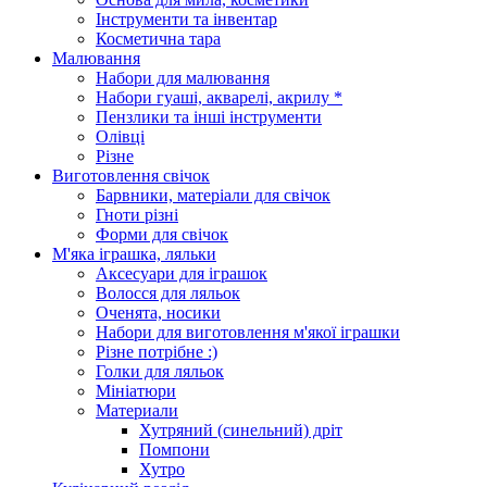
Інструменти та інвентар
Косметична тара
Малювання
Набори для малювання
Набори гуаші, акварелі, акрилу *
Пензлики та інші інструменти
Олівці
Різне
Виготовлення свічок
Барвники, матеріали для свічок
Гноти різні
Форми для свічок
М'яка іграшка, ляльки
Аксесуари для іграшок
Волосся для ляльок
Оченята, носики
Набори для виготовлення м'якої іграшки
Різне потрібне :)
Голки для ляльок
Мініатюри
Материали
Хутряний (синельний) дріт
Помпони
Хутро