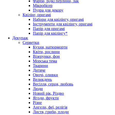
Фарби, рідкі перлини, лак
Мікробісер
Пудра для декору
Квілінг, оригамі
Набори для квілінгу, оригамі
Інструменти для квілінгу, оригамі
Папір для оригамі
Папір для квілінгу*
Декупаж
Серветки
Кухня, натюрморти
Квіти, рослини
Візерунки, фон
Морська тема
Тварини
Дитяче
Овочі, оливки
Великдень
Весілля, серця, любовь
Люди
Новий рік, Різдво
Ягоди, фрукти
Різне
Ангели, феї, релігія
Листя, гриби, плоди