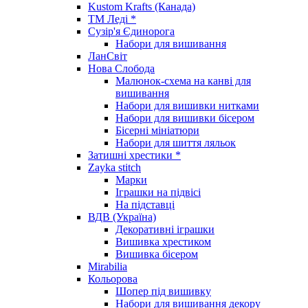
Kustom Krafts (Канада)
ТМ Леді *
Сузір'я Єдинорога
Набори для вишивання
ЛанСвіт
Нова Слобода
Малюнок-схема на канві для
вишивання
Набори для вишивки нитками
Набори для вишивки бісером
Бісерні мініатюри
Набори для шиття ляльок
Затишні хрестики *
Zayka stitch
Марки
Іграшки на підвісі
На підставці
ВДВ (Україна)
Декоративні іграшки
Вишивка хрестиком
Вишивка бісером
Mirabilia
Кольорова
Шопер під вишивку
Набори для вишивання декору