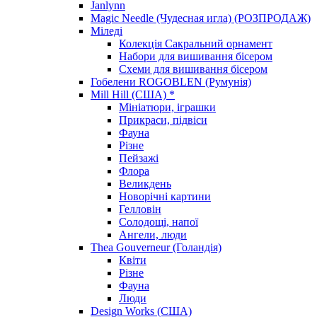
Janlynn
Magic Needle (Чудесная игла) (РОЗПРОДАЖ)
Міледі
Колекція Сакральний орнамент
Набори для вишивання бісером
Схеми для вишивання бісером
Гобелени ROGOBLEN (Румунія)
Mill Hill (США) *
Мініатюри, іграшки
Прикраси, підвіси
Фауна
Різне
Пейзажі
Флора
Великдень
Новорічні картини
Гелловін
Солодощі, напої
Ангели, люди
Thea Gouverneur (Голандія)
Квіти
Різне
Фауна
Люди
Design Works (США)