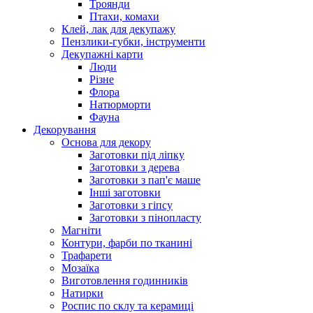
Троянди
Птахи, комахи
Клей, лак для декупажу
Пензлики-губки, інструменти
Декупажні карти
Люди
Різне
Флора
Натюрморти
Фауна
Декорування
Основа для декору
Заготовки під ліпку
Заготовки з дерева
Заготовки з пап'є маше
Інші заготовки
Заготовки з гіпсу
Заготовки з пінопласту
Магніти
Контури, фарби по тканині
Трафарети
Мозаїка
Виготовлення годинників
Натирки
Роспис по склу та керамиці