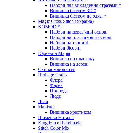
Набори для викладення стразами *
Вишивка бісером 3D *
Вишивка бісером на одязі *
Magic Cross Stitch (Україна)
KOMOD *
Набори на дерев'яній основі
Набори на пластиковій основі
Набори на тканині
Набори бісерні
Юркевич Марія
Вишивка на пластику
Вишивка на дереві
Світ можливостей
Heritage Crafts
Флора
Фауна
Природа
Люди
Леля
Марічка
Вишивка хрестиком
Шаменко Наталія
Kingdom of handmade
Stitch Color Mix