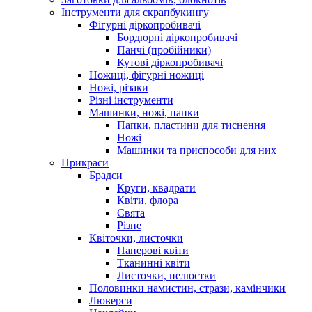
Інструменти для скрапбукингу
Фігурні діркопробивачі
Бордюрні діркопробивачі
Панчі (пробійники)
Кутові діркопробивачі
Ножиці, фігурні ножиці
Ножі, різаки
Різні інструменти
Машинки, ножі, папки
Папки, пластини для тиснення
Ножі
Машинки та приспособи для них
Прикраси
Брадси
Круги, квадрати
Квіти, флора
Свята
Різне
Квіточки, листочки
Паперові квіти
Тканинні квіти
Листочки, пелюстки
Половинки намистин, стрази, камінчики
Люверси