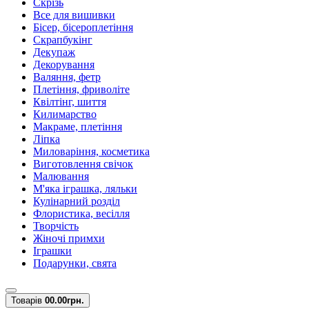
Скрізь
Все для вишивки
Бісер, бісероплетіння
Скрапбукінг
Декупаж
Декорування
Валяння, фетр
Плетіння, фриволіте
Квілтінг, шиття
Килимарство
Макраме, плетіння
Ліпка
Миловаріння, косметика
Виготовлення свічок
Малювання
М'яка іграшка, ляльки
Кулінарний розділ
Флористика, весілля
Творчість
Жіночі примхи
Іграшки
Подарунки, свята
Товарів
0
0.00грн.