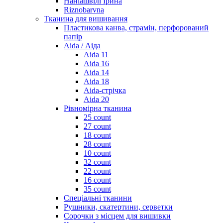
Наніашвілі Ірина
Riznobarvna
Тканина для вишивання
Пластикова канва, страмін, перфорований
папір
Aida / Аіда
Aida 11
Aida 16
Aida 14
Aida 18
Aida-стрічка
Aida 20
Рівномірна тканина
25 count
27 count
18 count
28 count
10 count
32 count
22 count
16 count
35 count
Спеціальні тканини
Рушники, скатертини, серветки
Сорочки з місцем для вишивки