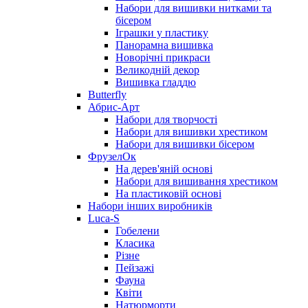
Набори для вишивки нитками та
бісером
Іграшки у пластику
Панорамна вишивка
Новорічні прикраси
Великодній декор
Вишивка гладдю
Butterfly
Абрис-Арт
Набори для творчості
Набори для вишивки хрестиком
Набори для вишивки бісером
ФрузелОк
На дерев'яній основі
Набори для вишивання хрестиком
На пластиковій основі
Набори інших виробників
Luca-S
Гобелени
Класика
Різне
Пейзажі
Фауна
Квіти
Натюрморти