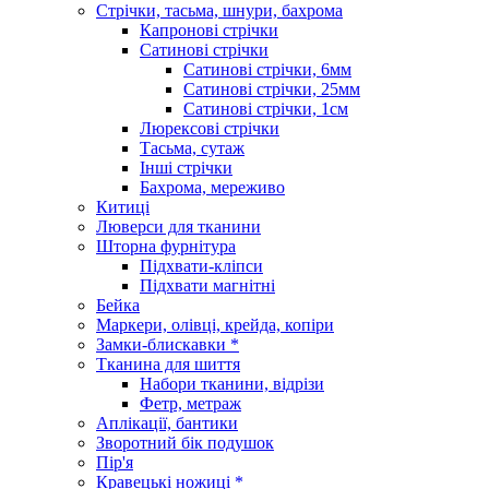
Стрічки, тасьма, шнури, бахрома
Капронові стрічки
Сатинові стрічки
Сатинові стрічки, 6мм
Сатинові стрічки, 25мм
Сатинові стрічки, 1см
Люрексові стрічки
Тасьма, сутаж
Інші стрічки
Бахрома, мереживо
Китиці
Люверси для тканини
Шторна фурнітура
Підхвати-кліпси
Підхвати магнітні
Бейка
Маркери, олівці, крейда, копіри
Замки-блискавки *
Тканина для шиття
Набори тканини, відрізи
Фетр, метраж
Аплікації, бантики
Зворотний бік подушок
Пір'я
Кравецькі ножиці *