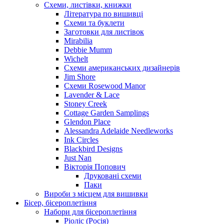
Схеми, листівки, книжки
Література по вишивці
Схеми та буклети
Заготовки для листівок
Mirabilia
Debbie Mumm
Wichelt
Схеми американських дизайнерів
Jim Shore
Cхеми Rosewood Manor
Lavender & Lace
Stoney Creek
Cottage Garden Samplings
Glendon Place
Alessandra Adelaide Needleworks
Ink Circles
Blackbird Designs
Just Nan
Вікторія Попович
Друковані схеми
Паки
Вироби з місцем для вишивки
Бісер, бісероплетіння
Набори для бісероплетіння
Ріоліс (Росія)