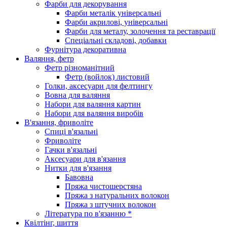
Фарби для декорування
Фарби металік універсальні
Фарби акрилові, універсальні
Фарби для металу, золочення та реставрації
Спеціальні складові, добавки
Фурнітура декоративна
Валяння, фетр
Фетр різноманітний
Фетр (войлок) листовий
Голки, аксесуари для фелтингу
Вовна для валяння
Набори для валяння картин
Набори для валяння виробів
В'язання, фриволіте
Спиці в'язальні
Фриволіте
Гачки в'язальні
Аксесуари для в'язання
Нитки для в'язання
Бавовна
Пряжа чистошерстяна
Пряжа з натуральних волокон
Пряжа з штучних волокон
Література по в'язанню *
Квілтінг, шиття