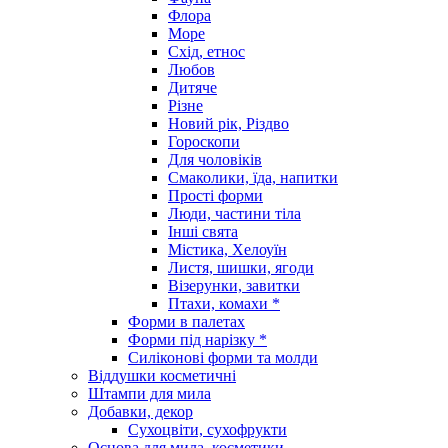
Флора
Море
Схід, етнос
Любов
Дитяче
Різне
Новий рік, Різдво
Гороскопи
Для чоловіків
Смаколики, їда, напитки
Прості форми
Люди, частини тіла
Інші свята
Містика, Хелоуїн
Листя, шишки, ягоди
Візерунки, завитки
Птахи, комахи *
Форми в палетах
Форми під нарізку *
Силіконові форми та молди
Віддушки косметичні
Штампи для мила
Добавки, декор
Сухоцвіти, сухофрукти
Основа для мила, косметики