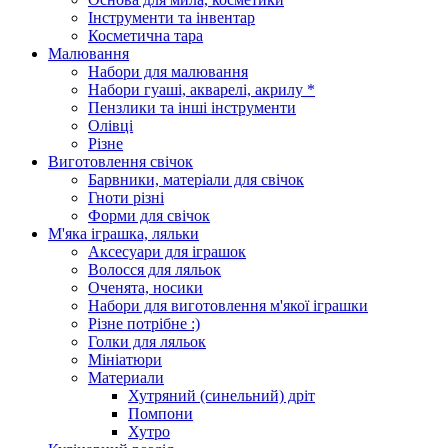
Інструменти та інвентар
Косметична тара
Малювання
Набори для малювання
Набори гуаші, акварелі, акрилу *
Пензлики та інші інструменти
Олівці
Різне
Виготовлення свічок
Барвники, матеріали для свічок
Гноти різні
Форми для свічок
М'яка іграшка, ляльки
Аксесуари для іграшок
Волосся для ляльок
Оченята, носики
Набори для виготовлення м'якої іграшки
Різне потрібне :)
Голки для ляльок
Мініатюри
Материали
Хутряний (синельний) дріт
Помпони
Хутро