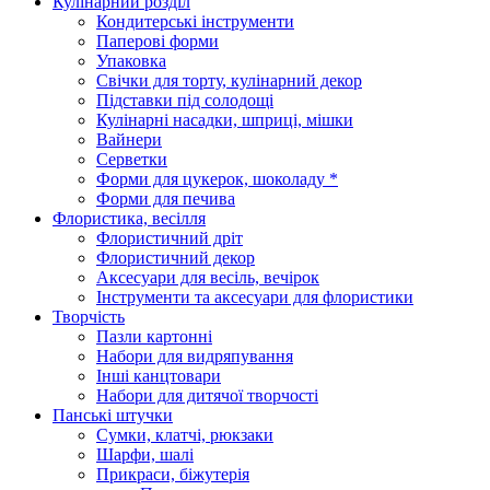
Кулінарний розділ
Кондитерські інструменти
Паперові форми
Упаковка
Свічки для торту, кулінарний декор
Підставки під солодощі
Кулінарні насадки, шприці, мішки
Вайнери
Серветки
Форми для цукерок, шоколаду *
Форми для печива
Флористика, весілля
Флористичний дріт
Флористичний декор
Аксесуари для весіль, вечірок
Інструменти та аксесуари для флористики
Творчість
Пазли картонні
Набори для видряпування
Інші канцтовари
Набори для дитячої творчості
Панські штучки
Сумки, клатчі, рюкзаки
Шарфи, шалі
Прикраси, біжутерія