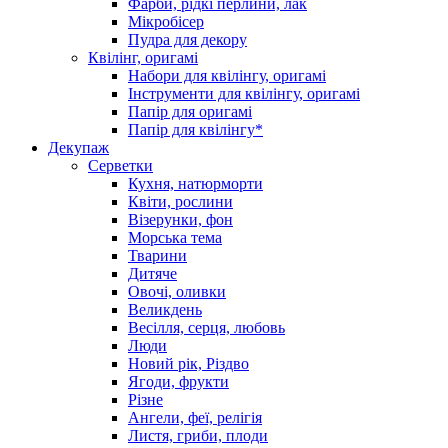
Фарби, рідкі перлини, лак
Мікробісер
Пудра для декору
Квілінг, оригамі
Набори для квілінгу, оригамі
Інструменти для квілінгу, оригамі
Папір для оригамі
Папір для квілінгу*
Декупаж
Серветки
Кухня, натюрморти
Квіти, рослини
Візерунки, фон
Морська тема
Тварини
Дитяче
Овочі, оливки
Великдень
Весілля, серця, любовь
Люди
Новий рік, Різдво
Ягоди, фрукти
Різне
Ангели, феї, релігія
Листя, гриби, плоди