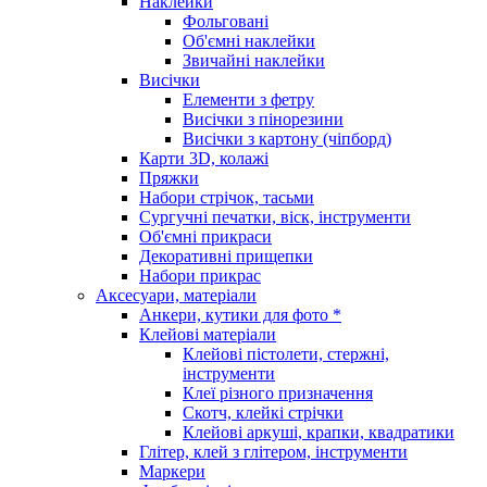
Наклейки
Фольговані
Об'ємні наклейки
Звичайні наклейки
Висічки
Елементи з фетру
Висічки з пінорезини
Висічки з картону (чіпборд)
Карти 3D, колажі
Пряжки
Набори стрічок, тасьми
Сургучні печатки, віск, інструменти
Об'ємні прикраси
Декоративні прищепки
Набори прикрас
Аксесуари, матеріали
Анкери, кутики для фото *
Клейові матеріали
Клейові пістолети, стержні,
інструменти
Клеї різного призначення
Скотч, клейкі стрічки
Клейові аркуші, крапки, квадратики
Глітер, клей з глітером, інструменти
Маркери