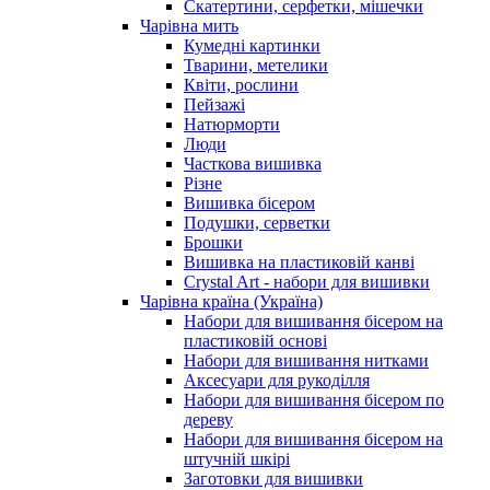
Скатертини, серфетки, мішечки
Чарiвна мить
Кумедні картинки
Тварини, метелики
Квіти, рослини
Пейзажі
Натюрморти
Люди
Часткова вишивка
Різне
Вишивка бісером
Подушки, серветки
Брошки
Вишивка на пластиковій канві
Crystal Art - набори для вишивки
Чарівна країна (Україна)
Набори для вишивання бісером на
пластиковій основі
Набори для вишивання нитками
Аксесуари для рукоділля
Набори для вишивання бісером по
дереву
Набори для вишивання бісером на
штучній шкірі
Заготовки для вишивки