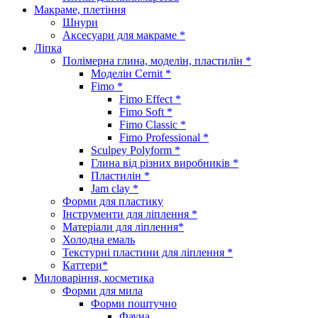
Макраме, плетіння
Шнури
Аксесуари для макраме *
Ліпка
Полімерна глина, моделін, пластилін *
Моделін Cernit *
Fimo *
Fimo Effect *
Fimo Soft *
Fimo Classic *
Fimo Professional *
Sculpey Polyform *
Глина від різних виробників *
Пластилін *
Jam clay *
Форми для пластику
Інструменти для ліплення *
Матеріали для ліплення*
Холодна емаль
Текстурні пластини для ліплення *
Каттери*
Миловаріння, косметика
Форми для мила
Форми поштучно
Фауна