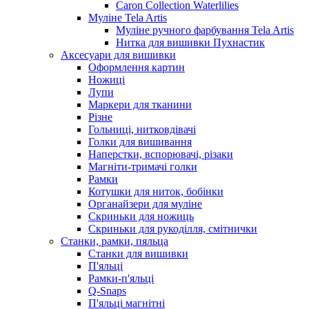
Caron Collection Waterlilies
Муліне Tela Artis
Муліне ручного фарбування Tela Artis
Нитка для вишивки Пухнастик
Аксесуари для вишивки
Оформлення картин
Ножиці
Лупи
Маркери для тканини
Різне
Гольниці, нитковдівачі
Голки для вишивання
Наперстки, вспорювачі, різаки
Магніти-тримачі голки
Рамки
Котушки для ниток, бобінки
Органайзери для муліне
Скриньки для ножиць
Скриньки для рукоділля, смітнички
Станки, рамки, пяльца
Станки для вишивки
П'яльці
Рамки-п'яльці
Q-Snaps
П'яльці магнітні