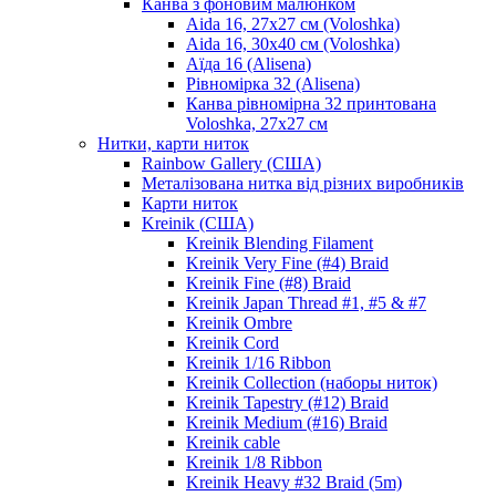
Канва з фоновим малюнком
Aida 16, 27х27 см (Voloshka)
Aida 16, 30х40 см (Voloshka)
Аїда 16 (Alisena)
Рівномірка 32 (Alisena)
Канва рівномірна 32 принтована
Voloshka, 27х27 см
Нитки, карти ниток
Rainbow Gallery (США)
Металізована нитка від різних виробників
Карти ниток
Kreinik (США)
Kreinik Blending Filament
Kreinik Very Fine (#4) Braid
Kreinik Fine (#8) Braid
Kreinik Japan Thread #1, #5 & #7
Kreinik Ombre
Kreinik Cord
Kreinik 1/16 Ribbon
Kreinik Collection (наборы ниток)
Kreinik Tapestry (#12) Braid
Kreinik Medium (#16) Braid
Kreinik cable
Kreinik 1/8 Ribbon
Kreinik Heavy #32 Braid (5m)