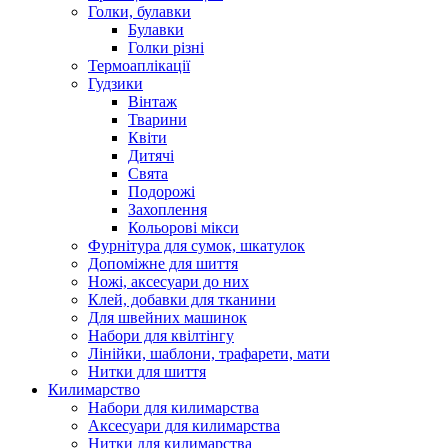
Голки, булавки
Булавки
Голки різні
Термоаплікації
Гудзики
Вінтаж
Тварини
Квіти
Дитячі
Свята
Подорожі
Захоплення
Кольорові мікси
Фурнітура для сумок, шкатулок
Допоміжне для шиття
Ножі, аксесуари до них
Клей, добавки для тканини
Для швейних машинок
Набори для квілтінгу
Лінійки, шаблони, трафарети, мати
Нитки для шиття
Килимарство
Набори для килимарства
Аксесуари для килимарства
Нитки для килимарства