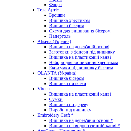
Флора
Тела Артіс
Брошки
Вишивка хрестиком
Вишивка бісером
Схеми для вишивання бісером
Папертоль
Alisena (Україна)
Вишивка на дерев'яній основі
Заготовки з фанери під вишивку
Вишивка на пластиковій канві
Набори для вишивання хрестиком
Еко-сумки під вишивку бісером
OLANTA (Україна)
Вишивка бісером
Вишивка нитками
Virena
Вишивка на пластиковій канві
Сумки
Вишивка по дереву
Вироби під вишивку
Embroidery Craft *
Вишивка на дерев'яній основі *
Вишивка на водорозчинній канві *
АртСоло - Натхнення *