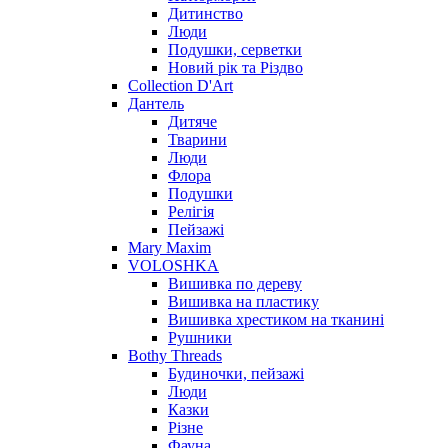
Дитинство
Люди
Подушки, серветки
Новий рік та Різдво
Collection D'Art
Дантель
Дитяче
Тварини
Люди
Флора
Подушки
Релігія
Пейзажі
Mary Maxim
VOLOSHKA
Вишивка по дереву
Вишивка на пластику
Вишивка хрестиком на тканині
Рушники
Bothy Threads
Будиночки, пейзажі
Люди
Казки
Різне
Фауна