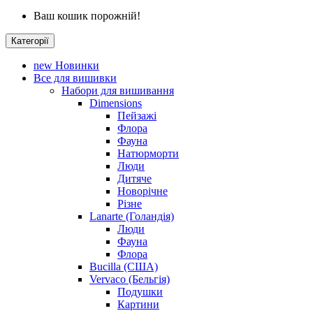
Ваш кошик порожній!
Категорії
new
Новинки
Все для вишивки
Набори для вишивання
Dimensions
Пейзажі
Флора
Фауна
Натюрморти
Люди
Дитяче
Новорічне
Різне
Lanarte (Голандія)
Люди
Фауна
Флора
Bucilla (США)
Vervaco (Бельгія)
Подушки
Картини