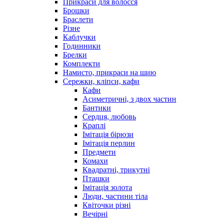
Прикраси для волосся
Брошки
Браслети
Різне
Каблучки
Годинники
Брелки
Комплекти
Намисто, прикраси на шию
Сережки, кліпси, кафи
Кафи
Асиметричні, з двох частин
Бантики
Сердця, любовь
Краплі
Імітація бірюзи
Імітація перлин
Предмети
Комахи
Квадратні, трикутні
Пташки
Імітація золота
Люди, частини тіла
Квіточки різні
Вечірні