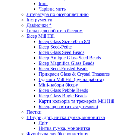
Інші
Чарівна мить
Література по бісероплетінню
Інструменти
Дзвіночки *
Голки для роботи з бісером
Бісер Mill Hill
Бісер Glass Size 6/0 та 8/0
Бісер Seed-Petite
Бісер Glass Seed Beads
Бісер Antique Glass Seed Beads
Бісер Magnifica Glass Beads
Бісер Seed-Frosted Beads
Прикраси Glass & Crystal Treasures
Гудзики Mill Hill (ручна работа)
Міні-набори бісеру
Бісер Glass Pebble Beads
Бісер Glass Bugle Beads
Карти кольорів та трежерсів Mill Hill
Бісер, що світиться у темряві
Паєтки
Шнури, дріт, нитка-гумка, мононитка
Дріт
Нитка-гумка, мононитка
Фурнітура для бісероплетіння