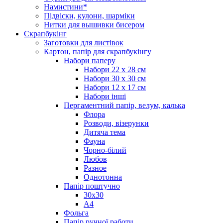
Намистини*
Підвіски, кулони, шарміки
Нитки для вышивки бисером
Скрапбукінг
Заготовки для листівок
Картон, папір для скрапбукінгу
Набори паперу
Набори 22 х 28 см
Набори 30 х 30 см
Набори 12 х 17 см
Набори інші
Пергаментний папір, велум, калька
Флора
Розводи, візерунки
Дитяча тема
Фауна
Чорно-білий
Любов
Разное
Однотонна
Папір поштучно
30х30
А4
Фольга
Папір ручної работи