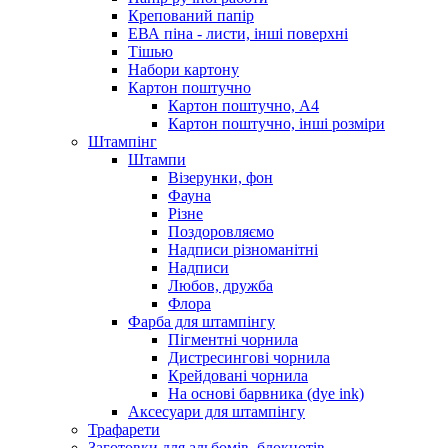
Крепований папір
ЕВА піна - листи, інші поверхні
Тішью
Набори картону
Картон поштучно
Картон поштучно, А4
Картон поштучно, інші розміри
Штампінг
Штампи
Візерунки, фон
Фауна
Різне
Поздоровляємо
Надписи різноманітні
Надписи
Любов, дружба
Флора
Фарба для штампінгу
Пігментні чорнила
Дистресингові чорнила
Крейдовані чорнила
На основі барвника (dye ink)
Аксесуари для штампінгу
Трафарети
Заготовки для альбомів, блокнотів