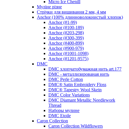
Micro Ice Chenill
Муліне різне
Стрічки для вишивання 2 мм, 4 мм
Anchor (100% длинноволокнистый хлопок)
Anchor (#1-99)
Anchor (#100-189)
Anchor (#203-298)
Anchor (#300-399)
Anchor (#400-899)
Anchor (#900-979)
Anchor (#1001-1098)
Anchor (#1201-9575)
DMC
DMC хлопчатобумажная нить art.177
DMC - металлизированая нить
DMC Perle Cotton
DMC® Satin Embroidery Floss
DMC® Tapestry Wool Skein
DMC Color Variations
DMC Diamant Metallic Needlework
Thread
Наборы мулине
DMC Etoile
Caron Collection
Caron Collection Wildflowers