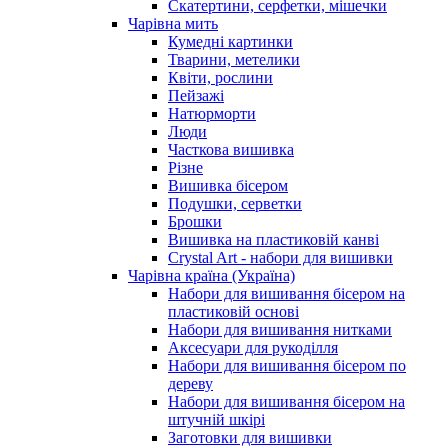
Скатертини, серфетки, мішечки
Чарiвна мить
Кумедні картинки
Тварини, метелики
Квіти, рослини
Пейзажі
Натюрморти
Люди
Часткова вишивка
Різне
Вишивка бісером
Подушки, серветки
Брошки
Вишивка на пластиковій канві
Crystal Art - набори для вишивки
Чарівна країна (Україна)
Набори для вишивання бісером на
пластиковій основі
Набори для вишивання нитками
Аксесуари для рукоділля
Набори для вишивання бісером по
дереву
Набори для вишивання бісером на
штучній шкірі
Заготовки для вишивки