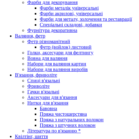
Фарби для декорування
Фарби металік універсальні
Фарби акрилові, універсальні
Фарби для металу, золочення та реставрації
Спеціальні складові, добавки
Фурнітура декоративна
Валяння, фетр
Фетр різноманітний
Фетр (войлок) листовий
Голки, аксесуари для фелтингу
Вовна для валяння
Набори для валяння картин
Набори для валяння виробів
В'язання, фриволіте
Спиці в'язальні
Фриволіте
Гачки в'язальні
Аксесуари для в'язання
Нитки для в'язання
Бавовна
Пряжа чистошерстяна
Пряжа з натуральних волокон
Пряжа з штучних волокон
Література по в'язанню *
Квілтінг, шиття