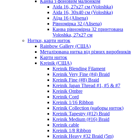
Канва з фоновим малюнком
Aida 16, 27х27 см (Voloshka)
Aida 16, 30х40 см (Voloshka)
Аїда 16 (Alisena)
Рівномірка 32 (Alisena)
Канва рівномірна 32 принтована
Voloshka, 27х27 см
Нитки, карти ниток
Rainbow Gallery (США)
Металізована нитка від різних виробників
Карти ниток
Kreinik (США)
Kreinik Blending Filament
Kreinik Very Fine (#4) Braid
Kreinik Fine (#8) Braid
Kreinik Japan Thread #1, #5 & #7
Kreinik Ombre
Kreinik Cord
Kreinik 1/16 Ribbon
Kreinik Collection (наборы ниток)
Kreinik Tapestry (#12) Braid
Kreinik Medium (#16) Braid
Kreinik cable
Kreinik 1/8 Ribbon
Kreinik Heavy #32 Braid (5m)