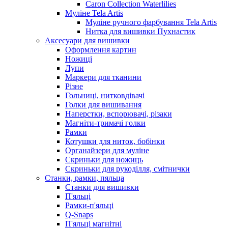
Caron Collection Waterlilies
Муліне Tela Artis
Муліне ручного фарбування Tela Artis
Нитка для вишивки Пухнастик
Аксесуари для вишивки
Оформлення картин
Ножиці
Лупи
Маркери для тканини
Різне
Гольниці, нитковдівачі
Голки для вишивання
Наперстки, вспорювачі, різаки
Магніти-тримачі голки
Рамки
Котушки для ниток, бобінки
Органайзери для муліне
Скриньки для ножиць
Скриньки для рукоділля, смітнички
Станки, рамки, пяльца
Станки для вишивки
П'яльці
Рамки-п'яльці
Q-Snaps
П'яльці магнітні