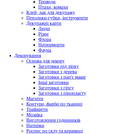
Троянди
Птахи, комахи
Клей, лак для декупажу
Пензлики-губки, інструменти
Декупажні карти
Люди
Різне
Флора
Натюрморти
Фауна
Декорування
Основа для декору
Заготовки під ліпку
Заготовки з дерева
Заготовки з пап'є маше
Інші заготовки
Заготовки з гіпсу
Заготовки з пінопласту
Магніти
Контури, фарби по тканині
Трафарети
Мозаїка
Виготовлення годинників
Натирки
Роспис по склу та керамиці