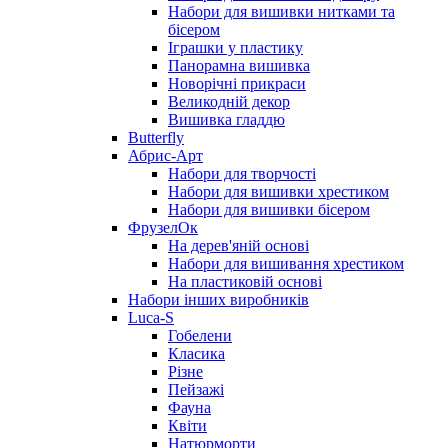
Набори для вишивки нитками та
бісером
Іграшки у пластику
Панорамна вишивка
Новорічні прикраси
Великодній декор
Вишивка гладдю
Butterfly
Абрис-Арт
Набори для творчості
Набори для вишивки хрестиком
Набори для вишивки бісером
ФрузелОк
На дерев'яній основі
Набори для вишивання хрестиком
На пластиковій основі
Набори інших виробників
Luca-S
Гобелени
Класика
Різне
Пейзажі
Фауна
Квіти
Натюрморти