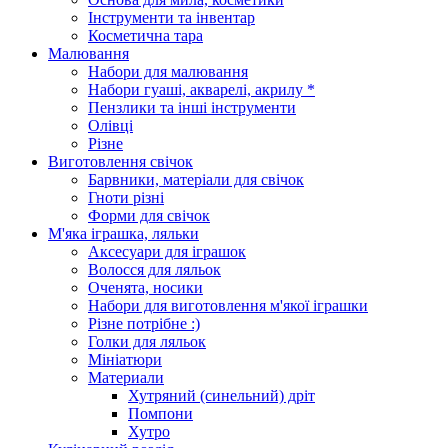
Інструменти та інвентар
Косметична тара
Малювання
Набори для малювання
Набори гуаші, акварелі, акрилу *
Пензлики та інші інструменти
Олівці
Різне
Виготовлення свічок
Барвники, матеріали для свічок
Гноти різні
Форми для свічок
М'яка іграшка, ляльки
Аксесуари для іграшок
Волосся для ляльок
Оченята, носики
Набори для виготовлення м'якої іграшки
Різне потрібне :)
Голки для ляльок
Мініатюри
Материали
Хутряний (синельний) дріт
Помпони
Хутро