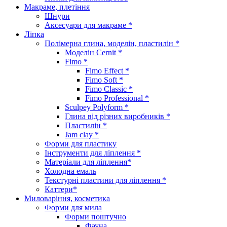
Макраме, плетіння
Шнури
Аксесуари для макраме *
Ліпка
Полімерна глина, моделін, пластилін *
Моделін Cernit *
Fimo *
Fimo Effect *
Fimo Soft *
Fimo Classic *
Fimo Professional *
Sculpey Polyform *
Глина від різних виробників *
Пластилін *
Jam clay *
Форми для пластику
Інструменти для ліплення *
Матеріали для ліплення*
Холодна емаль
Текстурні пластини для ліплення *
Каттери*
Миловаріння, косметика
Форми для мила
Форми поштучно
Фауна