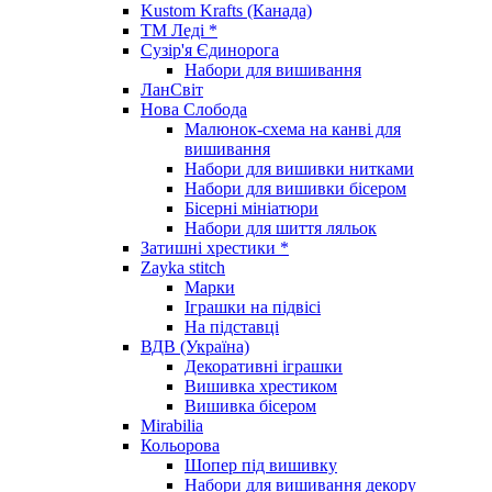
Kustom Krafts (Канада)
ТМ Леді *
Сузір'я Єдинорога
Набори для вишивання
ЛанСвіт
Нова Слобода
Малюнок-схема на канві для
вишивання
Набори для вишивки нитками
Набори для вишивки бісером
Бісерні мініатюри
Набори для шиття ляльок
Затишні хрестики *
Zayka stitch
Марки
Іграшки на підвісі
На підставці
ВДВ (Україна)
Декоративні іграшки
Вишивка хрестиком
Вишивка бісером
Mirabilia
Кольорова
Шопер під вишивку
Набори для вишивання декору