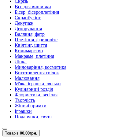
Скрізь
Все для вишивки
Бісер, бісероплетіння
Скрапбукінг
Декупаж
Декорування
Валяння, фетр
Плетіння, фриволіте
Квілтінг, шиття
Килимарство
Макраме, плетіння
Ліпка
Миловаріння, косметика
Виготовлення свічок
Малювання
М'яка іграшка, ляльки
Кулінарний розділ
Флористика, весілля
Творчість
Жіночі примхи
Іграшки
Подарунки, свята
Товарів
0
0.00грн.