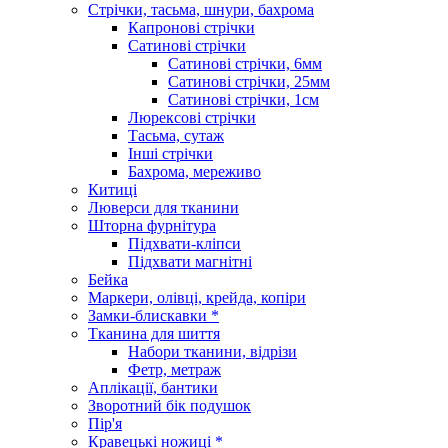
Стрічки, тасьма, шнури, бахрома
Капронові стрічки
Сатинові стрічки
Сатинові стрічки, 6мм
Сатинові стрічки, 25мм
Сатинові стрічки, 1см
Люрексові стрічки
Тасьма, сутаж
Інші стрічки
Бахрома, мереживо
Китиці
Люверси для тканини
Шторна фурнітура
Підхвати-кліпси
Підхвати магнітні
Бейка
Маркери, олівці, крейда, копіри
Замки-блискавки *
Тканина для шиття
Набори тканини, відрізи
Фетр, метраж
Аплікації, бантики
Зворотний бік подушок
Пір'я
Кравецькі ножиці *