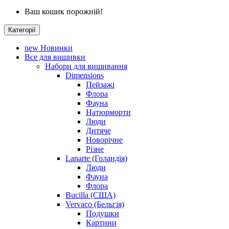
Ваш кошик порожній!
Категорії
new
Новинки
Все для вишивки
Набори для вишивання
Dimensions
Пейзажі
Флора
Фауна
Натюрморти
Люди
Дитяче
Новорічне
Різне
Lanarte (Голандія)
Люди
Фауна
Флора
Bucilla (США)
Vervaco (Бельгія)
Подушки
Картини