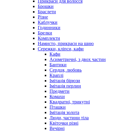
Прикраси для волосся
Брошки
Браслети
Різне
Каблучки
Годинники
Брелки
Комплекти
Намисто, прикраси на шию
Сережки, кліпси, кафи
Кафи
Асиметричні, з двох частин
Бантики
Сердця, любовь
Краплі
Імітація бірюзи
Імітація перлин
Предмети
Комахи
Квадратні, трикутні
Пташки
Імітація золота
Люди, частини тіла
Квіточки різні
Вечірні