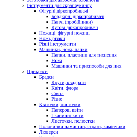
Інструменти для скрапбукингу
Фігурні діркопробивачі
Бордюрні діркопробивачі
Панчі (пробійники)
Кутові діркопробивачі
Ножиці, фігурні ножиці
Ножі, різаки
Різні інструменти
Машинки, ножі, папки
Папки, пластини для тиснення
Ножі
Машинки та приспособи для них
Прикраси
Брадси
Круги, квадрати
Квіти, флора
Свята
Різне
Квіточки, листочки
Паперові квіти
Тканинні квіти
Листочки, пелюстки
Половинки намистин, стрази, камінчики
Люверси