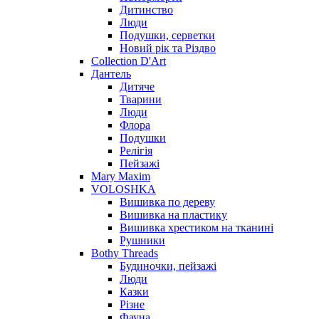
Дитинство
Люди
Подушки, серветки
Новий рік та Різдво
Collection D'Art
Дантель
Дитяче
Тварини
Люди
Флора
Подушки
Релігія
Пейзажі
Mary Maxim
VOLOSHKA
Вишивка по дереву
Вишивка на пластику
Вишивка хрестиком на тканині
Рушники
Bothy Threads
Будиночки, пейзажі
Люди
Казки
Різне
Фауна