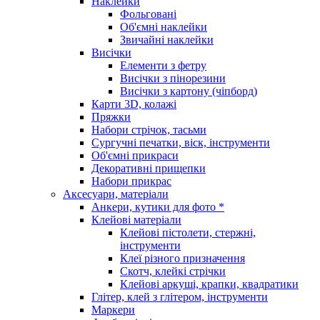
Наклейки
Фольговані
Об'ємні наклейки
Звичайні наклейки
Висічки
Елементи з фетру
Висічки з пінорезини
Висічки з картону (чіпборд)
Карти 3D, колажі
Пряжки
Набори стрічок, тасьми
Сургучні печатки, віск, інструменти
Об'ємні прикраси
Декоративні прищепки
Набори прикрас
Аксесуари, матеріали
Анкери, кутики для фото *
Клейові матеріали
Клейові пістолети, стержні,
інструменти
Клеї різного призначення
Скотч, клейкі стрічки
Клейові аркуші, крапки, квадратики
Глітер, клей з глітером, інструменти
Маркери