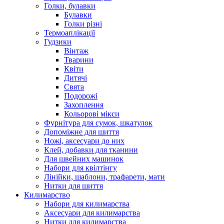
Голки, булавки
Булавки
Голки різні
Термоаплікації
Гудзики
Вінтаж
Тварини
Квіти
Дитячі
Свята
Подорожі
Захоплення
Кольорові мікси
Фурнітура для сумок, шкатулок
Допоміжне для шиття
Ножі, аксесуари до них
Клей, добавки для тканини
Для швейних машинок
Набори для квілтінгу
Лінійки, шаблони, трафарети, мати
Нитки для шиття
Килимарство
Набори для килимарства
Аксесуари для килимарства
Нитки для килимарства