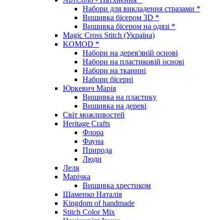
Набори для викладення стразами *
Вишивка бісером 3D *
Вишивка бісером на одязі *
Magic Cross Stitch (Україна)
KOMOD *
Набори на дерев'яній основі
Набори на пластиковій основі
Набори на тканині
Набори бісерні
Юркевич Марія
Вишивка на пластику
Вишивка на дереві
Світ можливостей
Heritage Crafts
Флора
Фауна
Природа
Люди
Леля
Марічка
Вишивка хрестиком
Шаменко Наталія
Kingdom of handmade
Stitch Color Mix