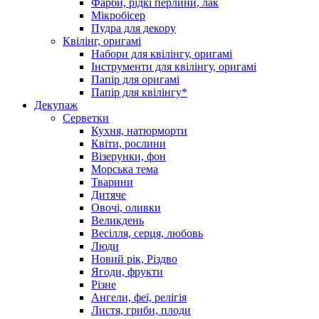
Фарби, рідкі перлини, лак
Мікробісер
Пудра для декору
Квілінг, оригамі
Набори для квілінгу, оригамі
Інструменти для квілінгу, оригамі
Папір для оригамі
Папір для квілінгу*
Декупаж
Серветки
Кухня, натюрморти
Квіти, рослини
Візерунки, фон
Морська тема
Тварини
Дитяче
Овочі, оливки
Великдень
Весілля, серця, любовь
Люди
Новий рік, Різдво
Ягоди, фрукти
Різне
Ангели, феї, релігія
Листя, гриби, плоди