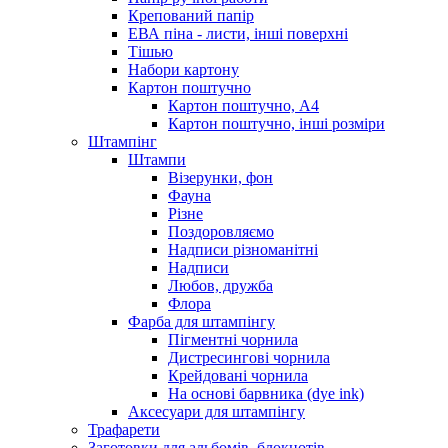
Крепований папір
ЕВА піна - листи, інші поверхні
Тішью
Набори картону
Картон поштучно
Картон поштучно, А4
Картон поштучно, інші розміри
Штампінг
Штампи
Візерунки, фон
Фауна
Різне
Поздоровляємо
Надписи різноманітні
Надписи
Любов, дружба
Флора
Фарба для штампінгу
Пігментні чорнила
Дистресингові чорнила
Крейдовані чорнила
На основі барвника (dye ink)
Аксесуари для штампінгу
Трафарети
Заготовки для альбомів, блокнотів