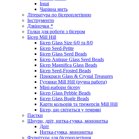
Інші
Чарівна мить
Література по бісероплетінню
Інструменти
Дзвіночки *
Голки для роботи з бісером
Бісер Mill Hill
Бісер Glass Size 6/0 та 8/0
Бісер Seed-Petite
Бісер Glass Seed Beads
Бісер Antique Glass Seed Beads
Бісер Magnifica Glass Beads
Бісер Seed-Frosted Beads
Прикраси Glass & Crystal Treasures
Гудзики Mill Hill (ручна работа)
Міні-набори бісеру
Бісер Glass Pebble Beads
Бісер Glass Bugle Beads
Карти кольорів та трежерсів Mill Hill
Бісер, що світиться у темряві
Паєтки
Шнури, дріт, нитка-гумка, мононитка
Дріт
Нитка-гумка, мононитка
Фурнітура для бісероплетіння