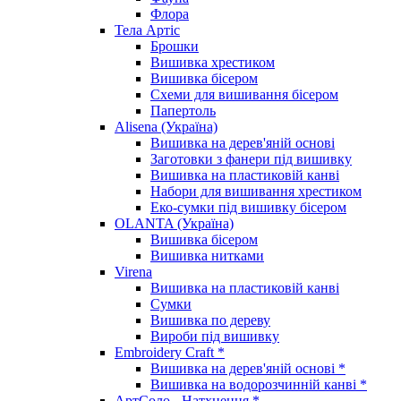
Флора
Тела Артіс
Брошки
Вишивка хрестиком
Вишивка бісером
Схеми для вишивання бісером
Папертоль
Alisena (Україна)
Вишивка на дерев'яній основі
Заготовки з фанери під вишивку
Вишивка на пластиковій канві
Набори для вишивання хрестиком
Еко-сумки під вишивку бісером
OLANTA (Україна)
Вишивка бісером
Вишивка нитками
Virena
Вишивка на пластиковій канві
Сумки
Вишивка по дереву
Вироби під вишивку
Embroidery Craft *
Вишивка на дерев'яній основі *
Вишивка на водорозчинній канві *
АртСоло - Натхнення *