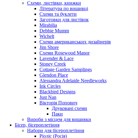
Схеми, листівки, книжки
Література по вишивці
Схеми та буклети
Заготовки для листівок
Mirabilia
Debbie Mumm
Wichelt
Схеми американських дизайнерів
Jim Shore
Cхеми Rosewood Manor
Lavender & Lace
Stoney Creek
Cottage Garden Samplings
Glendon Place
Alessandra Adelaide Needleworks
Ink Circles
Blackbird Designs
Just Nan
Вікторія Попович
Друковані схеми
Паки
Вироби з місцем для вишивки
Бісер, бісероплетіння
Набори для бісероплетіння
Ріоліс (Росія)