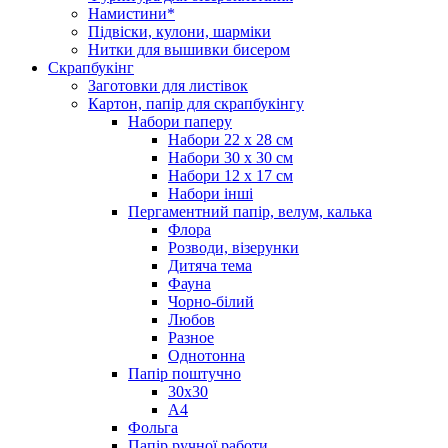
Намистини*
Підвіски, кулони, шарміки
Нитки для вышивки бисером
Скрапбукінг
Заготовки для листівок
Картон, папір для скрапбукінгу
Набори паперу
Набори 22 х 28 см
Набори 30 х 30 см
Набори 12 х 17 см
Набори інші
Пергаментний папір, велум, калька
Флора
Розводи, візерунки
Дитяча тема
Фауна
Чорно-білий
Любов
Разное
Однотонна
Папір поштучно
30х30
А4
Фольга
Папір ручної работи