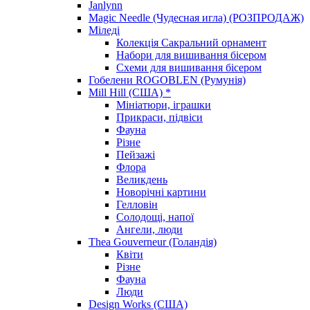
Janlynn
Magic Needle (Чудесная игла) (РОЗПРОДАЖ)
Міледі
Колекція Сакральний орнамент
Набори для вишивання бісером
Схеми для вишивання бісером
Гобелени ROGOBLEN (Румунія)
Mill Hill (США) *
Мініатюри, іграшки
Прикраси, підвіси
Фауна
Різне
Пейзажі
Флора
Великдень
Новорічні картини
Гелловін
Солодощі, напої
Ангели, люди
Thea Gouverneur (Голандія)
Квіти
Різне
Фауна
Люди
Design Works (США)