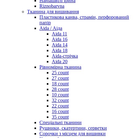
Наніашвілі Ірина
Riznobarvna
Тканина для вишивання
Пластикова канва, страмін, перфорований
папір
Aida / Аіда
Aida 11
Aida 16
Aida 14
Aida 18
Aida-стрічка
Aida 20
Рівномірна тканина
25 count
27 count
18 count
28 count
10 count
32 count
22 count
16 count
35 count
Спеціальні тканини
Рушники, скатертини, серветки
Сорочки з місцем для вишивки