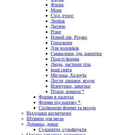
Флора
Море
Схід, етнос
Любов
Дитяче
Різне
Новий рік, Різдво
Гороскопи
Для чоловіків
Смаколики, їда, напитки
Прості форми
Люди, частини тіла
Інші свята
Містика, Хелоуїн
Листя, шишки, ягоди
Візерунки, завитки
Птахи, комахи *
Форми в палетах
Форми під нарізку *
Силіконові форми та молди
Віддушки косметичні
Штампи для мила
Добавки, декор
Сухоцвіти, сухофрукти
Основа для мила, косметики