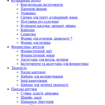
Кулінарний розділ
Кондитерські інструменти
Паперові форми
Упаковка
Свічки для торту, кулінарний декор
Підставки під солодощі
Кулінарні насадки, шприці, мішки
Вайнери
Серветки
Форми для цукерок, шоколаду *
Форми для печива
Флористика, весілля
Флористичний дріт
Флористичний декор
Аксесуари для весіль, вечірок
Інструменти та аксесуари для флористики
Творчість
Пазли картонні
Набори для видряпування
Інші канцтовари
Набори для дитячої творчості
Панські штучки
Сумки, клатчі, рюкзаки
Шарфи, шалі
Прикраси, біжутерія