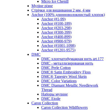
Micro Ice Chenill
Муліне різне
Стрічки для вишивання 2 мм, 4 мм
Anchor (100% длинноволокнистый хлопок)
Anchor (#1-99)
Anchor (#100-189)
Anchor (#203-298)
Anchor (#300-399)
Anchor (#400-899)
Anchor (#900-979)
Anchor (#1001-1098)
Anchor (#1201-9575)
DMC
DMC хлопчатобумажная нить art.177
DMC - металлизированая нить
DMC Perle Cotton
DMC® Satin Embroidery Floss
DMC® Tapestry Wool Skein
DMC Color Variations
DMC Diamant Metallic Needlework
Thread
Наборы мулине
DMC Etoile
Caron Collection
Caron Collection Wildflowers