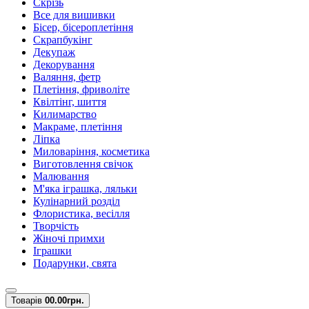
Скрізь
Все для вишивки
Бісер, бісероплетіння
Скрапбукінг
Декупаж
Декорування
Валяння, фетр
Плетіння, фриволіте
Квілтінг, шиття
Килимарство
Макраме, плетіння
Ліпка
Миловаріння, косметика
Виготовлення свічок
Малювання
М'яка іграшка, ляльки
Кулінарний розділ
Флористика, весілля
Творчість
Жіночі примхи
Іграшки
Подарунки, свята
Товарів
0
0.00грн.