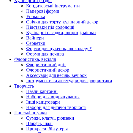
Кулінарний розділ
Кондитерські інструменти
Паперові форми
Упаковка
Свічки для торту, кулінарний декор
Підставки під солодощі
Кулінарні насадки, шприці, мішки
Вайнери
Серветки
Форми для цукерок, шоколаду *
Форми для печива
Флористика, весілля
Флористичний дріт
Флористичний декор
Аксесуари для весіль, вечірок
Інструменти та аксесуари для флористики
Творчість
Пазли картонні
Набори для видряпування
Інші канцтовари
Набори для дитячої творчості
Панські штучки
Сумки, клатчі, рюкзаки
Шарфи, шалі
Прикраси, біжутерія