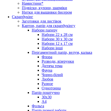
Намистини*
Підвіски, кулони, шарміки
Нитки для вышивки бисером
Скрапбукінг
Заготовки для листівок
Картон, папір для скрапбукінгу
Набори паперу
Набори 22 х 28 см
Набори 30 х 30 см
Набори 12 х 17 см
Набори інші
Пергаментний папір, велум, калька
Флора
Розводи, візерунки
Дитяча тема
Фауна
Чорно-білий
Любов
Разное
Однотонна
Папір поштучно
30х30
А4
Фольга
Папір ручної работи