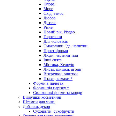
Флора
Море
Схід, етнос
Любов
Дитяче
Різне
Новий рік, Різдво
Гороскопи
Для чоловіків
Смаколики, їда, напитки
Прості форми
Люди, частини тіла
Інші свята
Містика, Хелоуїн
Листя, шишки, ягоди
Візерунки, завитки
Птахи, комахи *
Форми в палетах
Форми під нарізку *
Силіконові форми та молди
Віддушки косметичні
Штампи для мила
Добавки, декор
Сухоцвіти, сухофрукти
Основа для мила, косметики