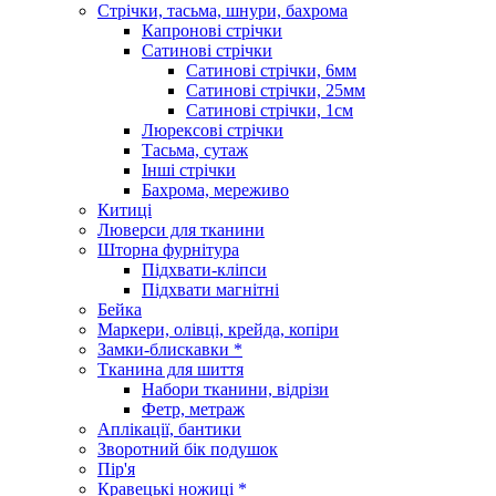
Стрічки, тасьма, шнури, бахрома
Капронові стрічки
Сатинові стрічки
Сатинові стрічки, 6мм
Сатинові стрічки, 25мм
Сатинові стрічки, 1см
Люрексові стрічки
Тасьма, сутаж
Інші стрічки
Бахрома, мереживо
Китиці
Люверси для тканини
Шторна фурнітура
Підхвати-кліпси
Підхвати магнітні
Бейка
Маркери, олівці, крейда, копіри
Замки-блискавки *
Тканина для шиття
Набори тканини, відрізи
Фетр, метраж
Аплікації, бантики
Зворотний бік подушок
Пір'я
Кравецькі ножиці *