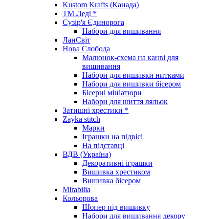
Kustom Krafts (Канада)
ТМ Леді *
Сузір'я Єдинорога
Набори для вишивання
ЛанСвіт
Нова Слобода
Малюнок-схема на канві для
вишивання
Набори для вишивки нитками
Набори для вишивки бісером
Бісерні мініатюри
Набори для шиття ляльок
Затишні хрестики *
Zayka stitch
Марки
Іграшки на підвісі
На підставці
ВДВ (Україна)
Декоративні іграшки
Вишивка хрестиком
Вишивка бісером
Mirabilia
Кольорова
Шопер під вишивку
Набори для вишивання декору