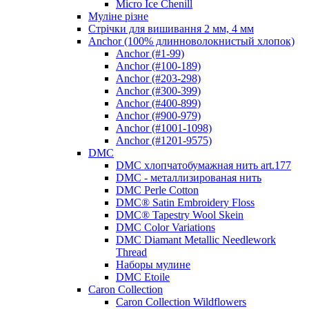
Micro Ice Chenill
Муліне різне
Стрічки для вишивання 2 мм, 4 мм
Anchor (100% длинноволокнистый хлопок)
Anchor (#1-99)
Anchor (#100-189)
Anchor (#203-298)
Anchor (#300-399)
Anchor (#400-899)
Anchor (#900-979)
Anchor (#1001-1098)
Anchor (#1201-9575)
DMC
DMC хлопчатобумажная нить art.177
DMC - металлизированая нить
DMC Perle Cotton
DMC® Satin Embroidery Floss
DMC® Tapestry Wool Skein
DMC Color Variations
DMC Diamant Metallic Needlework
Thread
Наборы мулине
DMC Etoile
Caron Collection
Caron Collection Wildflowers