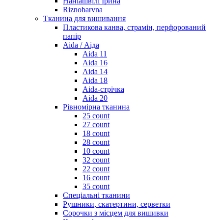
Наніашвілі Ірина
Riznobarvna
Тканина для вишивання
Пластикова канва, страмін, перфорований
папір
Aida / Аіда
Aida 11
Aida 16
Aida 14
Aida 18
Aida-стрічка
Aida 20
Рівномірна тканина
25 count
27 count
18 count
28 count
10 count
32 count
22 count
16 count
35 count
Спеціальні тканини
Рушники, скатертини, серветки
Сорочки з місцем для вишивки