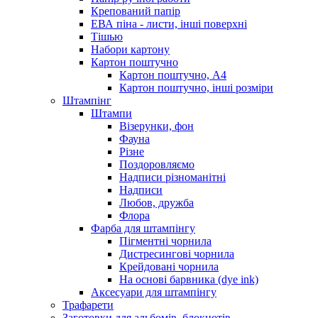
Крепований папір
ЕВА піна - листи, інші поверхні
Тішью
Набори картону
Картон поштучно
Картон поштучно, А4
Картон поштучно, інші розміри
Штампінг
Штампи
Візерунки, фон
Фауна
Різне
Поздоровляємо
Надписи різноманітні
Надписи
Любов, дружба
Флора
Фарба для штампінгу
Пігментні чорнила
Дистресингові чорнила
Крейдовані чорнила
На основі барвника (dye ink)
Аксесуари для штампінгу
Трафарети
Заготовки для альбомів, блокнотів