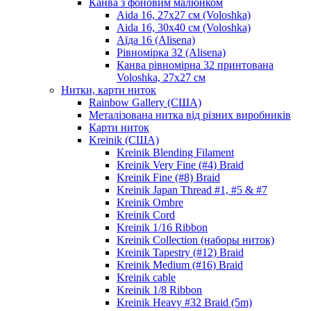
Канва з фоновим малюнком
Aida 16, 27х27 см (Voloshka)
Aida 16, 30х40 см (Voloshka)
Аїда 16 (Alisena)
Рівномірка 32 (Alisena)
Канва рівномірна 32 принтована
Voloshka, 27х27 см
Нитки, карти ниток
Rainbow Gallery (США)
Металізована нитка від різних виробників
Карти ниток
Kreinik (США)
Kreinik Blending Filament
Kreinik Very Fine (#4) Braid
Kreinik Fine (#8) Braid
Kreinik Japan Thread #1, #5 & #7
Kreinik Ombre
Kreinik Cord
Kreinik 1/16 Ribbon
Kreinik Collection (наборы ниток)
Kreinik Tapestry (#12) Braid
Kreinik Medium (#16) Braid
Kreinik cable
Kreinik 1/8 Ribbon
Kreinik Heavy #32 Braid (5m)