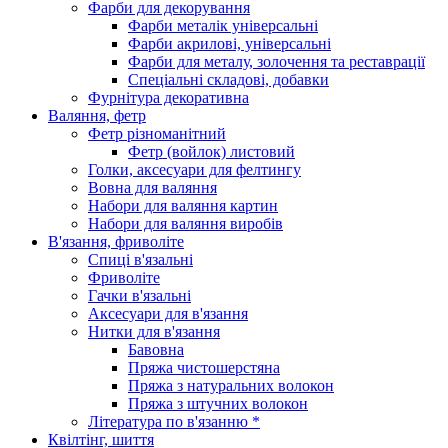
Фарби для декорування
Фарби металік універсальні
Фарби акрилові, універсальні
Фарби для металу, золочення та реставрації
Спеціальні складові, добавки
Фурнітура декоративна
Валяння, фетр
Фетр різноманітний
Фетр (войлок) листовий
Голки, аксесуари для фелтингу
Вовна для валяння
Набори для валяння картин
Набори для валяння виробів
В'язання, фриволіте
Спиці в'язальні
Фриволіте
Гачки в'язальні
Аксесуари для в'язання
Нитки для в'язання
Бавовна
Пряжа чистошерстяна
Пряжа з натуральних волокон
Пряжа з штучних волокон
Література по в'язанню *
Квілтінг, шиття