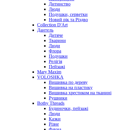
Дитинство
Люди
Подушки, серветки
Новий рік та Різдво
Collection D'Art
Дантель
Дитяче
Тварини
Люди
Флора
Подушки
Релігія
Пейзажі
Mary Maxim
VOLOSHKA
Вишивка по дереву
Вишивка на пластику
Вишивка хрестиком на тканині
Рушники
Bothy Threads
Будиночки, пейзажі
Люди
Казки
Різне
Фауна