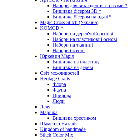
Набори для викладення стразами *
Вишивка бісером 3D *
Вишивка бісером на одязі *
Magic Cross Stitch (Україна)
KOMOD *
Набори на дерев'яній основі
Набори на пластиковій основі
Набори на тканині
Набори бісерні
Юркевич Марія
Вишивка на пластику
Вишивка на дереві
Світ можливостей
Heritage Crafts
Флора
Фауна
Природа
Люди
Леля
Марічка
Вишивка хрестиком
Шаменко Наталія
Kingdom of handmade
Stitch Color Mix