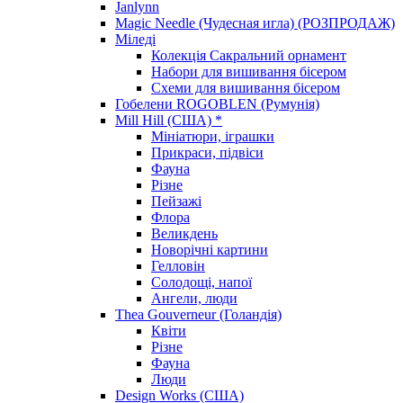
Janlynn
Magic Needle (Чудесная игла) (РОЗПРОДАЖ)
Міледі
Колекція Сакральний орнамент
Набори для вишивання бісером
Схеми для вишивання бісером
Гобелени ROGOBLEN (Румунія)
Mill Hill (США) *
Мініатюри, іграшки
Прикраси, підвіси
Фауна
Різне
Пейзажі
Флора
Великдень
Новорічні картини
Гелловін
Солодощі, напої
Ангели, люди
Thea Gouverneur (Голандія)
Квіти
Різне
Фауна
Люди
Design Works (США)