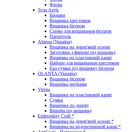
Флора
Тела Артіс
Брошки
Вишивка хрестиком
Вишивка бісером
Схеми для вишивання бісером
Папертоль
Alisena (Україна)
Вишивка на дерев'яній основі
Заготовки з фанери під вишивку
Вишивка на пластиковій канві
Набори для вишивання хрестиком
Еко-сумки під вишивку бісером
OLANTA (Україна)
Вишивка бісером
Вишивка нитками
Virena
Вишивка на пластиковій канві
Сумки
Вишивка по дереву
Вироби під вишивку
Embroidery Craft *
Вишивка на дерев'яній основі *
Вишивка на водорозчинній канві *
АртСоло - Натхнення *