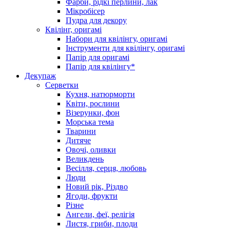
Фарби, рідкі перлини, лак
Мікробісер
Пудра для декору
Квілінг, оригамі
Набори для квілінгу, оригамі
Інструменти для квілінгу, оригамі
Папір для оригамі
Папір для квілінгу*
Декупаж
Серветки
Кухня, натюрморти
Квіти, рослини
Візерунки, фон
Морська тема
Тварини
Дитяче
Овочі, оливки
Великдень
Весілля, серця, любовь
Люди
Новий рік, Різдво
Ягоди, фрукти
Різне
Ангели, феї, релігія
Листя, гриби, плоди