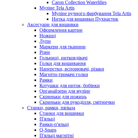
Caron Collection Waterlilies
Муліне Tela Artis
Муліне ручного фарбування Tela Artis
Нитка для вишивки Пухнастик
Аксесуари для вишивки
Оформлення картин
Ножиці
Лупи
Маркери для тканини
Різне
Гольниці, нитковдівачі
Голки для вишивання
Наперстки, вспорювачі, різаки
Магніти-тримачі голки
Рамки
Котушки для ниток, бобінки
Органайзери для муліне
Скриньки для ножиць
Скриньки для рукоділля, смітнички
Станки, рамки, пяльца
Станки для вишивки
П'яльці
Рамки-п'яльці
Q-Snaps
П'яльці магнітні