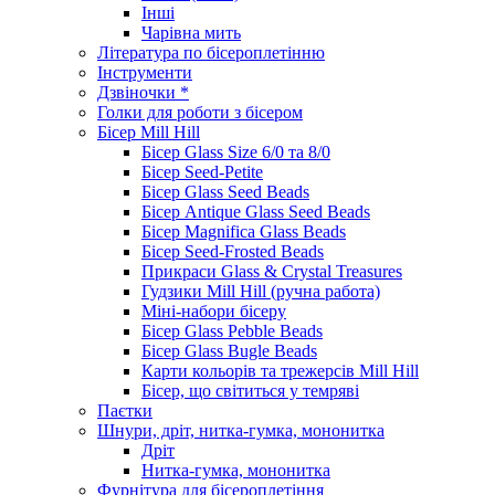
Інші
Чарівна мить
Література по бісероплетінню
Інструменти
Дзвіночки *
Голки для роботи з бісером
Бісер Mill Hill
Бісер Glass Size 6/0 та 8/0
Бісер Seed-Petite
Бісер Glass Seed Beads
Бісер Antique Glass Seed Beads
Бісер Magnifica Glass Beads
Бісер Seed-Frosted Beads
Прикраси Glass & Crystal Treasures
Гудзики Mill Hill (ручна работа)
Міні-набори бісеру
Бісер Glass Pebble Beads
Бісер Glass Bugle Beads
Карти кольорів та трежерсів Mill Hill
Бісер, що світиться у темряві
Паєтки
Шнури, дріт, нитка-гумка, мононитка
Дріт
Нитка-гумка, мононитка
Фурнітура для бісероплетіння