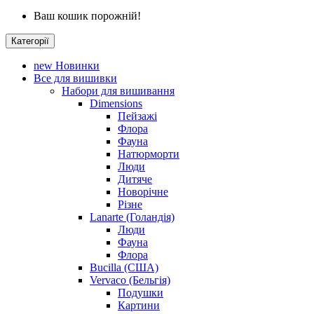
Ваш кошик порожній!
Категорії
new
Новинки
Все для вишивки
Набори для вишивання
Dimensions
Пейзажі
Флора
Фауна
Натюрморти
Люди
Дитяче
Новорічне
Різне
Lanarte (Голандія)
Люди
Фауна
Флора
Bucilla (США)
Vervaco (Бельгія)
Подушки
Картини