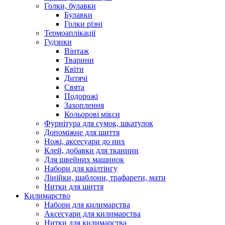
Голки, булавки
Булавки
Голки різні
Термоаплікації
Гудзики
Вінтаж
Тварини
Квіти
Дитячі
Свята
Подорожі
Захоплення
Кольорові мікси
Фурнітура для сумок, шкатулок
Допоміжне для шиття
Ножі, аксесуари до них
Клей, добавки для тканини
Для швейних машинок
Набори для квілтінгу
Лінійки, шаблони, трафарети, мати
Нитки для шиття
Килимарство
Набори для килимарства
Аксесуари для килимарства
Нитки для килимарства