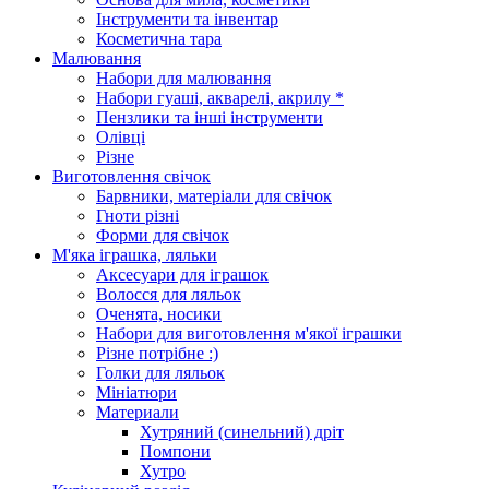
Інструменти та інвентар
Косметична тара
Малювання
Набори для малювання
Набори гуаші, акварелі, акрилу *
Пензлики та інші інструменти
Олівці
Різне
Виготовлення свічок
Барвники, матеріали для свічок
Гноти різні
Форми для свічок
М'яка іграшка, ляльки
Аксесуари для іграшок
Волосся для ляльок
Оченята, носики
Набори для виготовлення м'якої іграшки
Різне потрібне :)
Голки для ляльок
Мініатюри
Материали
Хутряний (синельний) дріт
Помпони
Хутро