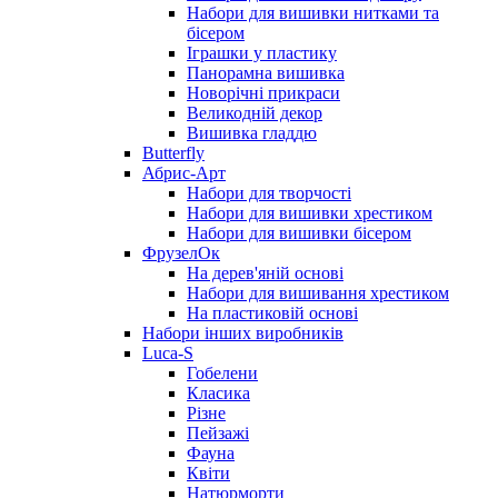
Набори для вишивки нитками та
бісером
Іграшки у пластику
Панорамна вишивка
Новорічні прикраси
Великодній декор
Вишивка гладдю
Butterfly
Абрис-Арт
Набори для творчості
Набори для вишивки хрестиком
Набори для вишивки бісером
ФрузелОк
На дерев'яній основі
Набори для вишивання хрестиком
На пластиковій основі
Набори інших виробників
Luca-S
Гобелени
Класика
Різне
Пейзажі
Фауна
Квіти
Натюрморти