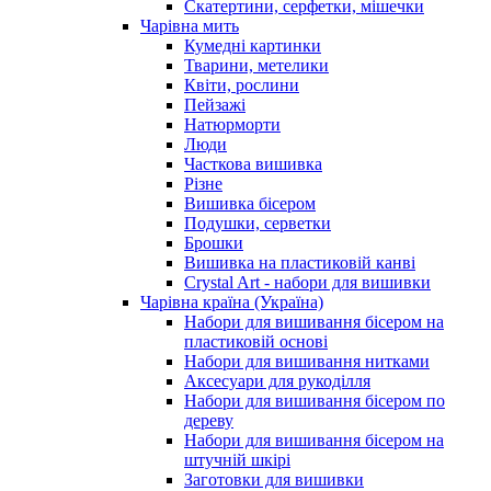
Скатертини, серфетки, мішечки
Чарiвна мить
Кумедні картинки
Тварини, метелики
Квіти, рослини
Пейзажі
Натюрморти
Люди
Часткова вишивка
Різне
Вишивка бісером
Подушки, серветки
Брошки
Вишивка на пластиковій канві
Crystal Art - набори для вишивки
Чарівна країна (Україна)
Набори для вишивання бісером на
пластиковій основі
Набори для вишивання нитками
Аксесуари для рукоділля
Набори для вишивання бісером по
дереву
Набори для вишивання бісером на
штучній шкірі
Заготовки для вишивки