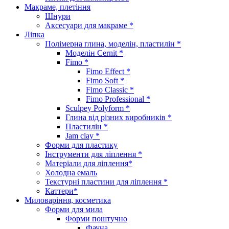
Макраме, плетіння
Шнури
Аксесуари для макраме *
Ліпка
Полімерна глина, моделін, пластилін *
Моделін Cernit *
Fimo *
Fimo Effect *
Fimo Soft *
Fimo Classic *
Fimo Professional *
Sculpey Polyform *
Глина від різних виробників *
Пластилін *
Jam clay *
Форми для пластику
Інструменти для ліплення *
Матеріали для ліплення*
Холодна емаль
Текстурні пластини для ліплення *
Каттери*
Миловаріння, косметика
Форми для мила
Форми поштучно
Фауна