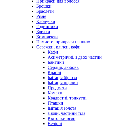
Прикраси для волосся
Брошки
Браслети
Різне
Каблучки
Годинники
Брелки
Комплекти
Намисто, прикраси на шию
Сережки, кліпси, кафи
Кафи
Асиметричні, з двох частин
Бантики
Сердця, любовь
Краплі
Імітація бірюзи
Імітація перлин
Предмети
Комахи
Квадратні, трикутні
Пташки
Імітація золота
Люди, частини тіла
Квіточки різні
Вечірні