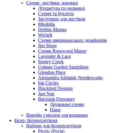
Схеми, листівки, книжки
Література по вишивці
Схеми та буклети
Заготовки для листівок
Mirabilia
Debbie Mumm
Wichelt
Схеми американських дизайнерів
Jim Shore
Cхеми Rosewood Manor
Lavender & Lace
Stoney Creek
Cottage Garden Samplings
Glendon Place
Alessandra Adelaide Needleworks
Ink Circles
Blackbird Designs
Just Nan
Вікторія Попович
Друковані схеми
Паки
Вироби з місцем для вишивки
Бісер, бісероплетіння
Набори для бісероплетіння
Ріоліс (Росія)