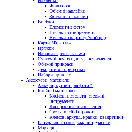
Наклейки
Фольговані
Об'ємні наклейки
Звичайні наклейки
Висічки
Елементи з фетру
Висічки з пінорезини
Висічки з картону (чіпборд)
Карти 3D, колажі
Пряжки
Набори стрічок, тасьми
Сургучні печатки, віск, інструменти
Об'ємні прикраси
Декоративні прищепки
Набори прикрас
Аксесуари, матеріали
Анкери, кутики для фото *
Клейові матеріали
Клейові пістолети, стержні,
інструменти
Клеї різного призначення
Скотч, клейкі стрічки
Клейові аркуші, крапки, квадратики
Глітер, клей з глітером, інструменти
Маркери