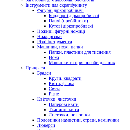
Інструменти для скрапбукингу
Фігурні діркопробивачі
Бордюрні діркопробивачі
Панчі (пробійники)
Кутові діркопробивачі
Ножиці, фігурні ножиці
Ножі, різаки
Різні інструменти
Машинки, ножі, папки
Папки, пластини для тиснення
Ножі
Машинки та приспособи для них
Прикраси
Брадси
Круги, квадрати
Квіти, флора
Свята
Різне
Квіточки, листочки
Паперові квіти
Тканинні квіти
Листочки, пелюстки
Половинки намистин, стрази, камінчики
Люверси