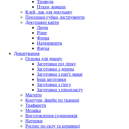
Троянди
Птахи, комахи
Клей, лак для декупажу
Пензлики-губки, інструменти
Декупажні карти
Люди
Різне
Флора
Натюрморти
Фауна
Декорування
Основа для декору
Заготовки під ліпку
Заготовки з дерева
Заготовки з пап'є маше
Інші заготовки
Заготовки з гіпсу
Заготовки з пінопласту
Магніти
Контури, фарби по тканині
Трафарети
Мозаїка
Виготовлення годинників
Натирки
Роспис по склу та керамиці