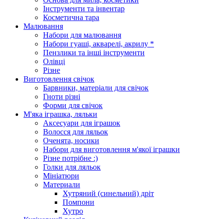
Інструменти та інвентар
Косметична тара
Малювання
Набори для малювання
Набори гуаші, акварелі, акрилу *
Пензлики та інші інструменти
Олівці
Різне
Виготовлення свічок
Барвники, матеріали для свічок
Гноти різні
Форми для свічок
М'яка іграшка, ляльки
Аксесуари для іграшок
Волосся для ляльок
Оченята, носики
Набори для виготовлення м'якої іграшки
Різне потрібне :)
Голки для ляльок
Мініатюри
Материали
Хутряний (синельний) дріт
Помпони
Хутро