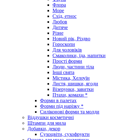
Флора
Море
Схід, етнос
Любов
Дитяче
Різне
Новий рік, Різдво
Гороскопи
Для чоловіків
Смаколики, їда, напитки
Прості форми
Люди, частини тіла
Інші свята
Містика, Хелоуїн
Листя, шишки, ягоди
Візерунки, завитки
Птахи, комахи *
Форми в палетах
Форми під нарізку *
Силіконові форми та молди
Віддушки косметичні
Штампи для мила
Добавки, декор
Сухоцвіти, сухофрукти
Основа для мила, косметики