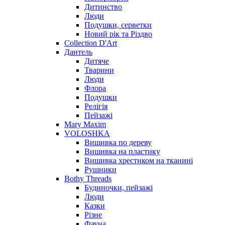
Дитинство
Люди
Подушки, серветки
Новий рік та Різдво
Collection D'Art
Дантель
Дитяче
Тварини
Люди
Флора
Подушки
Релігія
Пейзажі
Mary Maxim
VOLOSHKA
Вишивка по дереву
Вишивка на пластику
Вишивка хрестиком на тканині
Рушники
Bothy Threads
Будиночки, пейзажі
Люди
Казки
Різне
Фауна