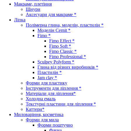
Макраме, плетіння
Шнури
Аксесуари для макраме *
Ліпка
Полімерна глина, моделін, пластилін *
Моделін Cernit *
Fimo *
Fimo Effect *
Fimo Soft *
Fimo Classic *
Fimo Professional *
Sculpey Polyform *
Глина від різних виробників *
Пластилін *
Jam clay *
Форми для пластику
Інструменти для ліплення *
Матеріали для ліплення*
Холодна емаль
Текстурні пластини для ліплення *
Каттери*
Миловаріння, косметика
Форми для мила
Форми поштучно
Фауна