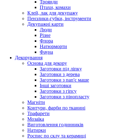
Троянди
Птахи, комахи
Клей, лак для декупажу
Пензлики-губки, інструменти
Декупажні карти
Люди
Різне
Флора
Натюрморти
Фауна
Декорування
Основа для декору
Заготовки під ліпку
Заготовки з дерева
Заготовки з пап'є маше
Інші заготовки
Заготовки з гіпсу
Заготовки з пінопласту
Магніти
Контури, фарби по тканині
Трафарети
Мозаїка
Виготовлення годинників
Натирки
Роспис по склу та керамиці