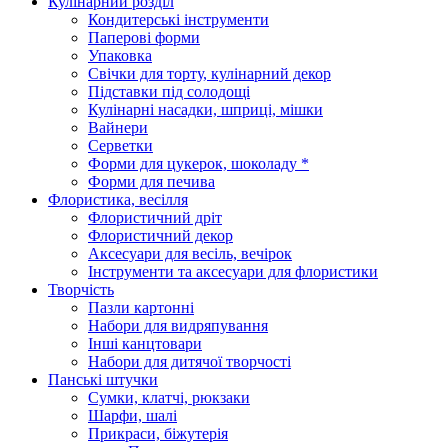
Кулінарний розділ
Кондитерські інструменти
Паперові форми
Упаковка
Свічки для торту, кулінарний декор
Підставки під солодощі
Кулінарні насадки, шприці, мішки
Вайнери
Серветки
Форми для цукерок, шоколаду *
Форми для печива
Флористика, весілля
Флористичний дріт
Флористичний декор
Аксесуари для весіль, вечірок
Інструменти та аксесуари для флористики
Творчість
Пазли картонні
Набори для видряпування
Інші канцтовари
Набори для дитячої творчості
Панські штучки
Сумки, клатчі, рюкзаки
Шарфи, шалі
Прикраси, біжутерія