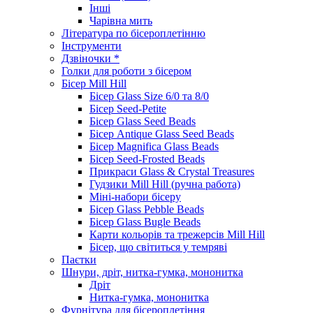
Інші
Чарівна мить
Література по бісероплетінню
Інструменти
Дзвіночки *
Голки для роботи з бісером
Бісер Mill Hill
Бісер Glass Size 6/0 та 8/0
Бісер Seed-Petite
Бісер Glass Seed Beads
Бісер Antique Glass Seed Beads
Бісер Magnifica Glass Beads
Бісер Seed-Frosted Beads
Прикраси Glass & Crystal Treasures
Гудзики Mill Hill (ручна работа)
Міні-набори бісеру
Бісер Glass Pebble Beads
Бісер Glass Bugle Beads
Карти кольорів та трежерсів Mill Hill
Бісер, що світиться у темряві
Паєтки
Шнури, дріт, нитка-гумка, мононитка
Дріт
Нитка-гумка, мононитка
Фурнітура для бісероплетіння