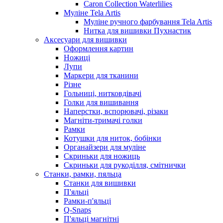
Caron Collection Waterlilies
Муліне Tela Artis
Муліне ручного фарбування Tela Artis
Нитка для вишивки Пухнастик
Аксесуари для вишивки
Оформлення картин
Ножиці
Лупи
Маркери для тканини
Різне
Гольниці, нитковдівачі
Голки для вишивання
Наперстки, вспорювачі, різаки
Магніти-тримачі голки
Рамки
Котушки для ниток, бобінки
Органайзери для муліне
Скриньки для ножиць
Скриньки для рукоділля, смітнички
Станки, рамки, пяльца
Станки для вишивки
П'яльці
Рамки-п'яльці
Q-Snaps
П'яльці магнітні