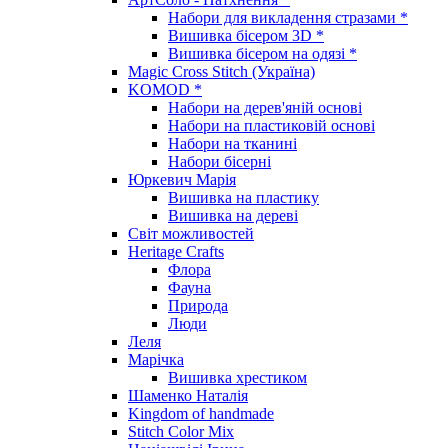
Набори для викладення стразами *
Вишивка бісером 3D *
Вишивка бісером на одязі *
Magic Cross Stitch (Україна)
KOMOD *
Набори на дерев'яній основі
Набори на пластиковій основі
Набори на тканині
Набори бісерні
Юркевич Марія
Вишивка на пластику
Вишивка на дереві
Світ можливостей
Heritage Crafts
Флора
Фауна
Природа
Люди
Леля
Марічка
Вишивка хрестиком
Шаменко Наталія
Kingdom of handmade
Stitch Color Mix