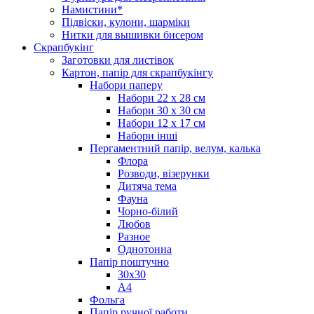
Намистини*
Підвіски, кулони, шарміки
Нитки для вышивки бисером
Скрапбукінг
Заготовки для листівок
Картон, папір для скрапбукінгу
Набори паперу
Набори 22 х 28 см
Набори 30 х 30 см
Набори 12 х 17 см
Набори інші
Пергаментний папір, велум, калька
Флора
Розводи, візерунки
Дитяча тема
Фауна
Чорно-білий
Любов
Разное
Однотонна
Папір поштучно
30х30
А4
Фольга
Папір ручної работи