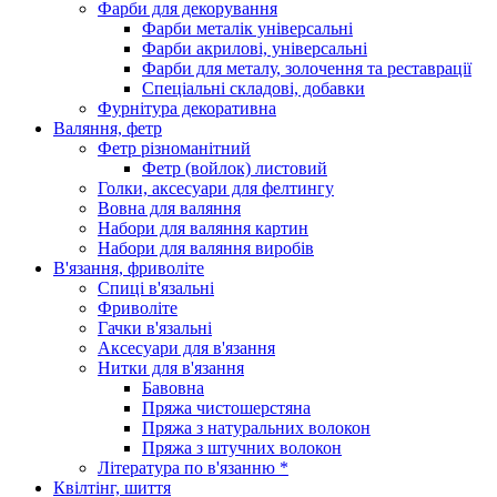
Фарби для декорування
Фарби металік універсальні
Фарби акрилові, універсальні
Фарби для металу, золочення та реставрації
Спеціальні складові, добавки
Фурнітура декоративна
Валяння, фетр
Фетр різноманітний
Фетр (войлок) листовий
Голки, аксесуари для фелтингу
Вовна для валяння
Набори для валяння картин
Набори для валяння виробів
В'язання, фриволіте
Спиці в'язальні
Фриволіте
Гачки в'язальні
Аксесуари для в'язання
Нитки для в'язання
Бавовна
Пряжа чистошерстяна
Пряжа з натуральних волокон
Пряжа з штучних волокон
Література по в'язанню *
Квілтінг, шиття