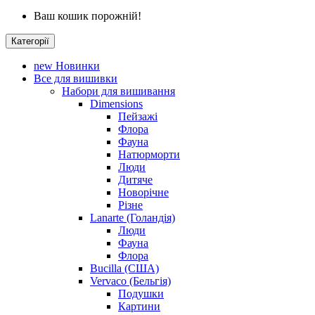
Ваш кошик порожній!
Категорії
new
Новинки
Все для вишивки
Набори для вишивання
Dimensions
Пейзажі
Флора
Фауна
Натюрморти
Люди
Дитяче
Новорічне
Різне
Lanarte (Голандія)
Люди
Фауна
Флора
Bucilla (США)
Vervaco (Бельгія)
Подушки
Картини