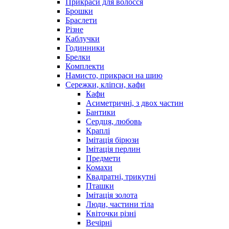
Прикраси для волосся
Брошки
Браслети
Різне
Каблучки
Годинники
Брелки
Комплекти
Намисто, прикраси на шию
Сережки, кліпси, кафи
Кафи
Асиметричні, з двох частин
Бантики
Сердця, любовь
Краплі
Імітація бірюзи
Імітація перлин
Предмети
Комахи
Квадратні, трикутні
Пташки
Імітація золота
Люди, частини тіла
Квіточки різні
Вечірні