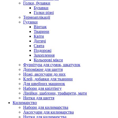
Голки, булавки
Булавки
Голки різні
Термоаплікації
Гудзики
Вінтаж
Тварини
Квіти
Дитячі
Свята
Подорожі
Захоплення
Кольорові мікси
Фурнітура для сумок, шкатулок
Допоміжне для шиття
Ножі, аксесуари до них
Клей, добавки для тканини
Для швейних машинок
Набори для квілтінгу
Лінійки, шаблони, трафарети, мати
Нитки для шиття
Килимарство
Набори для килимарства
Аксесуари для килимарства
Нитки для килимарства