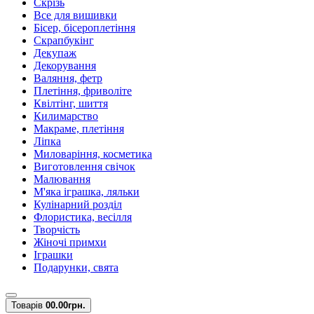
Скрізь
Все для вишивки
Бісер, бісероплетіння
Скрапбукінг
Декупаж
Декорування
Валяння, фетр
Плетіння, фриволіте
Квілтінг, шиття
Килимарство
Макраме, плетіння
Ліпка
Миловаріння, косметика
Виготовлення свічок
Малювання
М'яка іграшка, ляльки
Кулінарний розділ
Флористика, весілля
Творчість
Жіночі примхи
Іграшки
Подарунки, свята
Товарів
0
0.00грн.