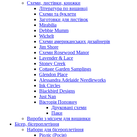
Схеми, листівки, книжки
Література по вишивці
Схеми та буклети
Заготовки для листівок
Mirabilia
Debbie Mumm
Wichelt
Схеми американських дизайнерів
Jim Shore
Cхеми Rosewood Manor
Lavender & Lace
Stoney Creek
Cottage Garden Samplings
Glendon Place
Alessandra Adelaide Needleworks
Ink Circles
Blackbird Designs
Just Nan
Вікторія Попович
Друковані схеми
Паки
Вироби з місцем для вишивки
Бісер, бісероплетіння
Набори для бісероплетіння
Ріоліс (Росія)