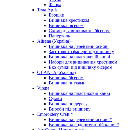
Флора
Тела Артіс
Брошки
Вишивка хрестиком
Вишивка бісером
Схеми для вишивання бісером
Папертоль
Alisena (Україна)
Вишивка на дерев'яній основі
Заготовки з фанери під вишивку
Вишивка на пластиковій канві
Набори для вишивання хрестиком
Еко-сумки під вишивку бісером
OLANTA (Україна)
Вишивка бісером
Вишивка нитками
Virena
Вишивка на пластиковій канві
Сумки
Вишивка по дереву
Вироби під вишивку
Embroidery Craft *
Вишивка на дерев'яній основі *
Вишивка на водорозчинній канві *
АртСоло - Натхнення *