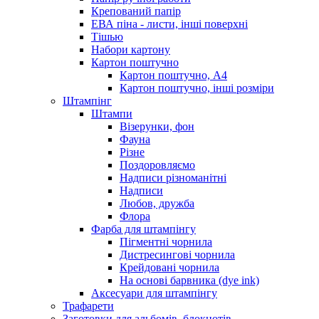
Крепований папір
ЕВА піна - листи, інші поверхні
Тішью
Набори картону
Картон поштучно
Картон поштучно, А4
Картон поштучно, інші розміри
Штампінг
Штампи
Візерунки, фон
Фауна
Різне
Поздоровляємо
Надписи різноманітні
Надписи
Любов, дружба
Флора
Фарба для штампінгу
Пігментні чорнила
Дистресингові чорнила
Крейдовані чорнила
На основі барвника (dye ink)
Аксесуари для штампінгу
Трафарети
Заготовки для альбомів, блокнотів