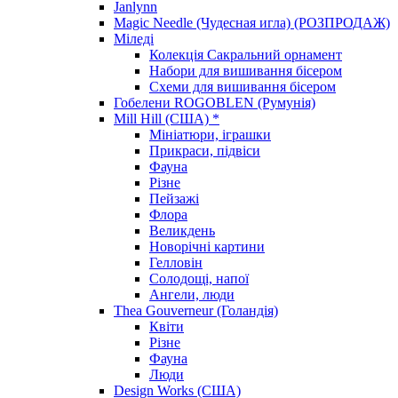
Janlynn
Magic Needle (Чудесная игла) (РОЗПРОДАЖ)
Міледі
Колекція Сакральний орнамент
Набори для вишивання бісером
Схеми для вишивання бісером
Гобелени ROGOBLEN (Румунія)
Mill Hill (США) *
Мініатюри, іграшки
Прикраси, підвіси
Фауна
Різне
Пейзажі
Флора
Великдень
Новорічні картини
Гелловін
Солодощі, напої
Ангели, люди
Thea Gouverneur (Голандія)
Квіти
Різне
Фауна
Люди
Design Works (США)