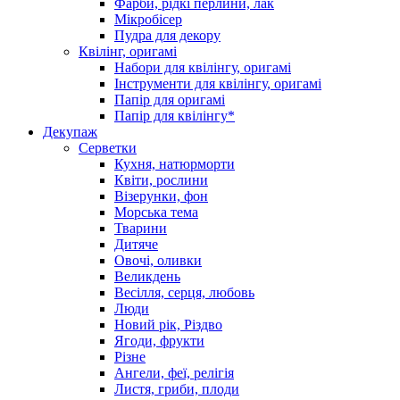
Фарби, рідкі перлини, лак
Мікробісер
Пудра для декору
Квілінг, оригамі
Набори для квілінгу, оригамі
Інструменти для квілінгу, оригамі
Папір для оригамі
Папір для квілінгу*
Декупаж
Серветки
Кухня, натюрморти
Квіти, рослини
Візерунки, фон
Морська тема
Тварини
Дитяче
Овочі, оливки
Великдень
Весілля, серця, любовь
Люди
Новий рік, Різдво
Ягоди, фрукти
Різне
Ангели, феї, релігія
Листя, гриби, плоди