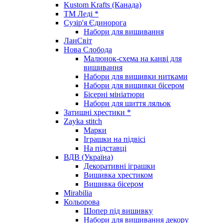
Kustom Krafts (Канада)
ТМ Леді *
Сузір'я Єдинорога
Набори для вишивання
ЛанСвіт
Нова Слобода
Малюнок-схема на канві для
вишивання
Набори для вишивки нитками
Набори для вишивки бісером
Бісерні мініатюри
Набори для шиття ляльок
Затишні хрестики *
Zayka stitch
Марки
Іграшки на підвісі
На підставці
ВДВ (Україна)
Декоративні іграшки
Вишивка хрестиком
Вишивка бісером
Mirabilia
Кольорова
Шопер під вишивку
Набори для вишивання декору