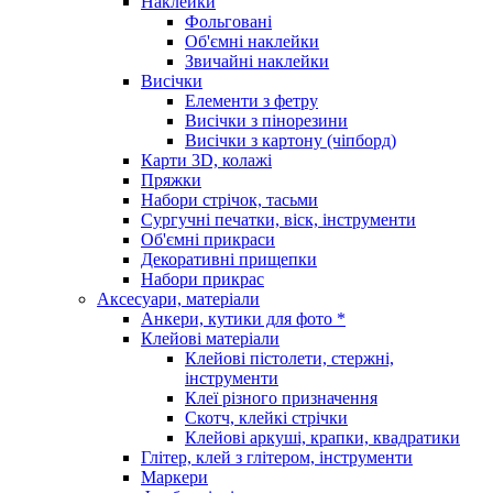
Наклейки
Фольговані
Об'ємні наклейки
Звичайні наклейки
Висічки
Елементи з фетру
Висічки з пінорезини
Висічки з картону (чіпборд)
Карти 3D, колажі
Пряжки
Набори стрічок, тасьми
Сургучні печатки, віск, інструменти
Об'ємні прикраси
Декоративні прищепки
Набори прикрас
Аксесуари, матеріали
Анкери, кутики для фото *
Клейові матеріали
Клейові пістолети, стержні,
інструменти
Клеї різного призначення
Скотч, клейкі стрічки
Клейові аркуші, крапки, квадратики
Глітер, клей з глітером, інструменти
Маркери