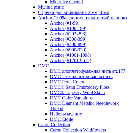
Micro Ice Chenill
Муліне різне
Стрічки для вишивання 2 мм, 4 мм
Anchor (100% длинноволокнистый хлопок)
Anchor (#1-99)
Anchor (#100-189)
Anchor (#203-298)
Anchor (#300-399)
Anchor (#400-899)
Anchor (#900-979)
Anchor (#1001-1098)
Anchor (#1201-9575)
DMC
DMC хлопчатобумажная нить art.177
DMC - металлизированая нить
DMC Perle Cotton
DMC® Satin Embroidery Floss
DMC® Tapestry Wool Skein
DMC Color Variations
DMC Diamant Metallic Needlework
Thread
Наборы мулине
DMC Etoile
Caron Collection
Caron Collection Wildflowers