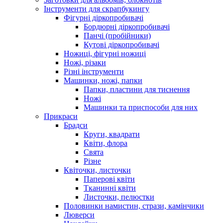
Інструменти для скрапбукингу
Фігурні діркопробивачі
Бордюрні діркопробивачі
Панчі (пробійники)
Кутові діркопробивачі
Ножиці, фігурні ножиці
Ножі, різаки
Різні інструменти
Машинки, ножі, папки
Папки, пластини для тиснення
Ножі
Машинки та приспособи для них
Прикраси
Брадси
Круги, квадрати
Квіти, флора
Свята
Різне
Квіточки, листочки
Паперові квіти
Тканинні квіти
Листочки, пелюстки
Половинки намистин, стрази, камінчики
Люверси