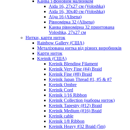
Канва з фоновим малюнком
Aida 16, 27х27 см (Voloshka)
Aida 16, 30х40 см (Voloshka)
Аїда 16 (Alisena)
Рівномірка 32 (Alisena)
Канва рівномірна 32 принтована
Voloshka, 27х27 см
Нитки, карти ниток
Rainbow Gallery (США)
Металізована нитка від різних виробників
Карти ниток
Kreinik (США)
Kreinik Blending Filament
Kreinik Very Fine (#4) Braid
Kreinik Fine (#8) Braid
Kreinik Japan Thread #1, #5 & #7
Kreinik Ombre
Kreinik Cord
Kreinik 1/16 Ribbon
Kreinik Collection (наборы ниток)
Kreinik Tapestry (#12) Braid
Kreinik Medium (#16) Braid
Kreinik cable
Kreinik 1/8 Ribbon
Kreinik Heavy #32 Braid (5m)