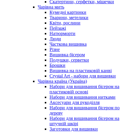
Скатертини, серфетки, мішечки
Чарiвна мить
Кумедні картинки
Тварини, метелики
Квіти, рослини
Пейзажі
Натюрморти
Люди
Часткова вишивка
Різне
Вишивка бісером
Подушки, серветки
Брошки
Вишивка на пластиковій канві
Crystal Art - набори для вишивки
Чарівна країна (Україна)
Набори для вишивання бісером на
пластиковій основі
Набори для вишивання нитками
Аксесуари для рукоділля
Набори для вишивання бісером по
дереву
Набори для вишивання бісером на
штучній шкірі
Заготовки для вишивки