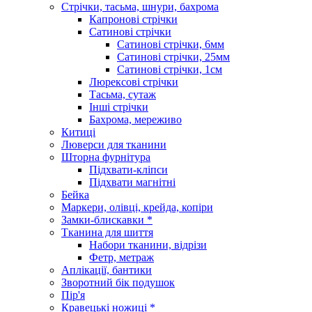
Стрічки, тасьма, шнури, бахрома
Капронові стрічки
Сатинові стрічки
Сатинові стрічки, 6мм
Сатинові стрічки, 25мм
Сатинові стрічки, 1см
Люрексові стрічки
Тасьма, сутаж
Інші стрічки
Бахрома, мереживо
Китиці
Люверси для тканини
Шторна фурнітура
Підхвати-кліпси
Підхвати магнітні
Бейка
Маркери, олівці, крейда, копіри
Замки-блискавки *
Тканина для шиття
Набори тканини, відрізи
Фетр, метраж
Аплікації, бантики
Зворотний бік подушок
Пір'я
Кравецькі ножиці *