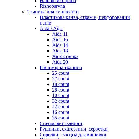
Наніашвілі Ірина
Riznobarvna
Тканина для вишивання
Пластикова канва, страмін, перфорований
папір
Aida / Аіда
Aida 11
Aida 16
Aida 14
Aida 18
Aida-стрічка
Aida 20
Рівномірна тканина
25 count
27 count
18 count
28 count
10 count
32 count
22 count
16 count
35 count
Спеціальні тканини
Рушники, скатертини, серветки
Сорочки з місцем для вишивки