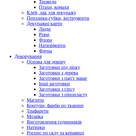
Троянди
Птахи, комахи
Клей, лак для декупажу
Пензлики-губки, інструменти
Декупажні карти
Люди
Різне
Флора
Натюрморти
Фауна
Декорування
Основа для декору
Заготовки під ліпку
Заготовки з дерева
Заготовки з пап'є маше
Інші заготовки
Заготовки з гіпсу
Заготовки з пінопласту
Магніти
Контури, фарби по тканині
Трафарети
Мозаїка
Виготовлення годинників
Натирки
Роспис по склу та керамиці