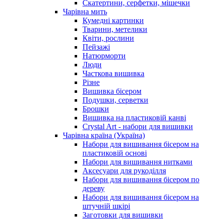
Скатертини, серфетки, мішечки
Чарiвна мить
Кумедні картинки
Тварини, метелики
Квіти, рослини
Пейзажі
Натюрморти
Люди
Часткова вишивка
Різне
Вишивка бісером
Подушки, серветки
Брошки
Вишивка на пластиковій канві
Crystal Art - набори для вишивки
Чарівна країна (Україна)
Набори для вишивання бісером на
пластиковій основі
Набори для вишивання нитками
Аксесуари для рукоділля
Набори для вишивання бісером по
дереву
Набори для вишивання бісером на
штучній шкірі
Заготовки для вишивки