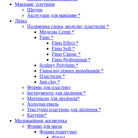
Макраме, плетіння
Шнури
Аксесуари для макраме *
Ліпка
Полімерна глина, моделін, пластилін *
Моделін Cernit *
Fimo *
Fimo Effect *
Fimo Soft *
Fimo Classic *
Fimo Professional *
Sculpey Polyform *
Глина від різних виробників *
Пластилін *
Jam clay *
Форми для пластику
Інструменти для ліплення *
Матеріали для ліплення*
Холодна емаль
Текстурні пластини для ліплення *
Каттери*
Миловаріння, косметика
Форми для мила
Форми поштучно
Фауна