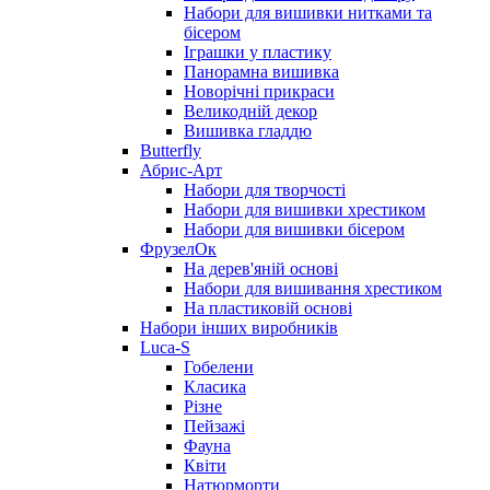
Набори для вишивки нитками та
бісером
Іграшки у пластику
Панорамна вишивка
Новорічні прикраси
Великодній декор
Вишивка гладдю
Butterfly
Абрис-Арт
Набори для творчості
Набори для вишивки хрестиком
Набори для вишивки бісером
ФрузелОк
На дерев'яній основі
Набори для вишивання хрестиком
На пластиковій основі
Набори інших виробників
Luca-S
Гобелени
Класика
Різне
Пейзажі
Фауна
Квіти
Натюрморти