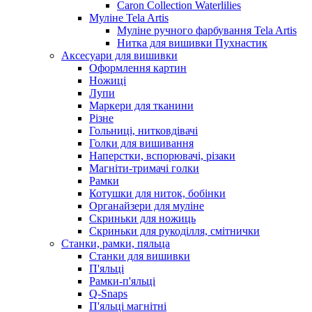
Caron Collection Waterlilies
Муліне Tela Artis
Муліне ручного фарбування Tela Artis
Нитка для вишивки Пухнастик
Аксесуари для вишивки
Оформлення картин
Ножиці
Лупи
Маркери для тканини
Різне
Гольниці, нитковдівачі
Голки для вишивання
Наперстки, вспорювачі, різаки
Магніти-тримачі голки
Рамки
Котушки для ниток, бобінки
Органайзери для муліне
Скриньки для ножиць
Скриньки для рукоділля, смітнички
Станки, рамки, пяльца
Станки для вишивки
П'яльці
Рамки-п'яльці
Q-Snaps
П'яльці магнітні