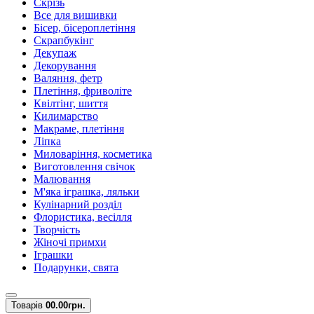
Скрізь
Все для вишивки
Бісер, бісероплетіння
Скрапбукінг
Декупаж
Декорування
Валяння, фетр
Плетіння, фриволіте
Квілтінг, шиття
Килимарство
Макраме, плетіння
Ліпка
Миловаріння, косметика
Виготовлення свічок
Малювання
М'яка іграшка, ляльки
Кулінарний розділ
Флористика, весілля
Творчість
Жіночі примхи
Іграшки
Подарунки, свята
Товарів
0
0.00грн.