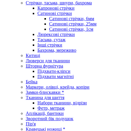
Стрічки, тасьма, шнури, бахрома
Капронові стрічки
Сатинові стрічки
Сатинові стрічки, 6мм
Сатинові стрічки, 25мм
Сатинові стрічки, 1см
Люрексові стрічки
Тасьма, сутаж
Інші стрічки
Бахрома, мереживо
Китиці
Люверси для тканини
Шторна фурнітура
Підхвати-кліпси
Підхвати магнітні
Бейка
Маркери, олівці, крейда, копіри
Замки-блискавки *
Тканина для шиття
Набори тканини, відрізи
Фетр, метраж
Аплікації, бантики
Зворотний бік подушок
Пір'я
Кравецькі ножиці *