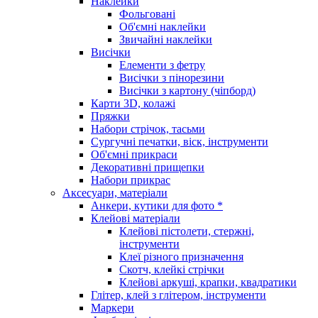
Наклейки
Фольговані
Об'ємні наклейки
Звичайні наклейки
Висічки
Елементи з фетру
Висічки з пінорезини
Висічки з картону (чіпборд)
Карти 3D, колажі
Пряжки
Набори стрічок, тасьми
Сургучні печатки, віск, інструменти
Об'ємні прикраси
Декоративні прищепки
Набори прикрас
Аксесуари, матеріали
Анкери, кутики для фото *
Клейові матеріали
Клейові пістолети, стержні,
інструменти
Клеї різного призначення
Скотч, клейкі стрічки
Клейові аркуші, крапки, квадратики
Глітер, клей з глітером, інструменти
Маркери