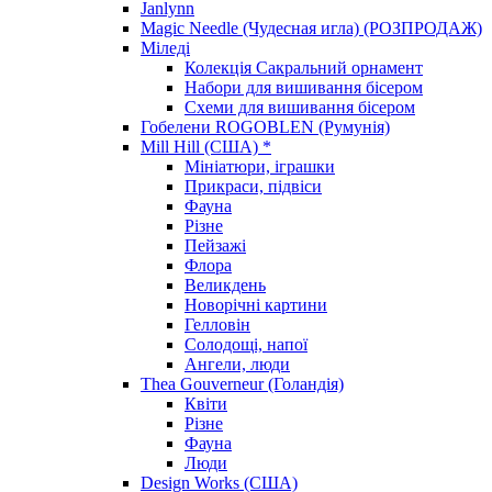
Janlynn
Magic Needle (Чудесная игла) (РОЗПРОДАЖ)
Міледі
Колекція Сакральний орнамент
Набори для вишивання бісером
Схеми для вишивання бісером
Гобелени ROGOBLEN (Румунія)
Mill Hill (США) *
Мініатюри, іграшки
Прикраси, підвіси
Фауна
Різне
Пейзажі
Флора
Великдень
Новорічні картини
Гелловін
Солодощі, напої
Ангели, люди
Thea Gouverneur (Голандія)
Квіти
Різне
Фауна
Люди
Design Works (США)