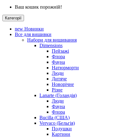
Ваш кошик порожній!
Категорії
new
Новинки
Все для вишивки
Набори для вишивання
Dimensions
Пейзажі
Флора
Фауна
Натюрморти
Люди
Дитяче
Новорічне
Різне
Lanarte (Голандія)
Люди
Фауна
Флора
Bucilla (США)
Vervaco (Бельгія)
Подушки
Картини