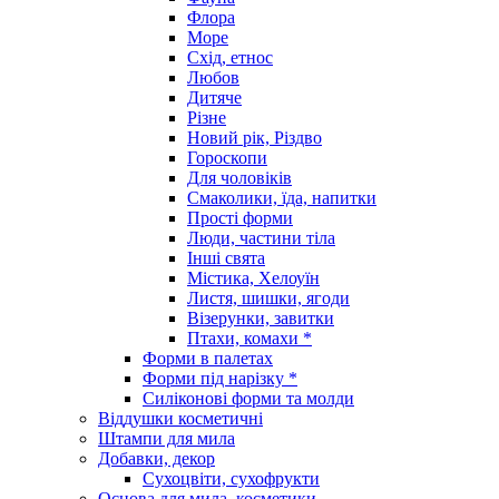
Флора
Море
Схід, етнос
Любов
Дитяче
Різне
Новий рік, Різдво
Гороскопи
Для чоловіків
Смаколики, їда, напитки
Прості форми
Люди, частини тіла
Інші свята
Містика, Хелоуїн
Листя, шишки, ягоди
Візерунки, завитки
Птахи, комахи *
Форми в палетах
Форми під нарізку *
Силіконові форми та молди
Віддушки косметичні
Штампи для мила
Добавки, декор
Сухоцвіти, сухофрукти
Основа для мила, косметики