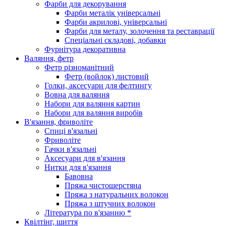
Фарби для декорування
Фарби металік універсальні
Фарби акрилові, універсальні
Фарби для металу, золочення та реставрації
Спеціальні складові, добавки
Фурнітура декоративна
Валяння, фетр
Фетр різноманітний
Фетр (войлок) листовий
Голки, аксесуари для фелтингу
Вовна для валяння
Набори для валяння картин
Набори для валяння виробів
В'язання, фриволіте
Спиці в'язальні
Фриволіте
Гачки в'язальні
Аксесуари для в'язання
Нитки для в'язання
Бавовна
Пряжа чистошерстяна
Пряжа з натуральних волокон
Пряжа з штучних волокон
Література по в'язанню *
Квілтінг, шиття