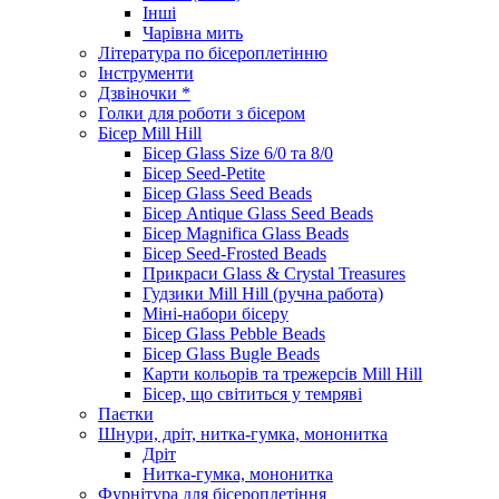
Інші
Чарівна мить
Література по бісероплетінню
Інструменти
Дзвіночки *
Голки для роботи з бісером
Бісер Mill Hill
Бісер Glass Size 6/0 та 8/0
Бісер Seed-Petite
Бісер Glass Seed Beads
Бісер Antique Glass Seed Beads
Бісер Magnifica Glass Beads
Бісер Seed-Frosted Beads
Прикраси Glass & Crystal Treasures
Гудзики Mill Hill (ручна работа)
Міні-набори бісеру
Бісер Glass Pebble Beads
Бісер Glass Bugle Beads
Карти кольорів та трежерсів Mill Hill
Бісер, що світиться у темряві
Паєтки
Шнури, дріт, нитка-гумка, мононитка
Дріт
Нитка-гумка, мононитка
Фурнітура для бісероплетіння