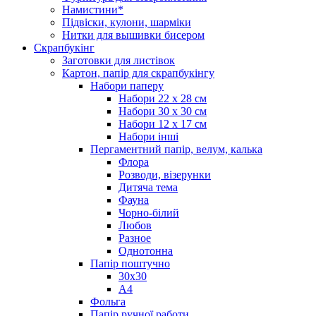
Намистини*
Підвіски, кулони, шарміки
Нитки для вышивки бисером
Скрапбукінг
Заготовки для листівок
Картон, папір для скрапбукінгу
Набори паперу
Набори 22 х 28 см
Набори 30 х 30 см
Набори 12 х 17 см
Набори інші
Пергаментний папір, велум, калька
Флора
Розводи, візерунки
Дитяча тема
Фауна
Чорно-білий
Любов
Разное
Однотонна
Папір поштучно
30х30
А4
Фольга
Папір ручної работи