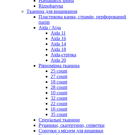
Наніашвілі Ірина
Riznobarvna
Тканина для вишивання
Пластикова канва, страмін, перфорований
папір
Aida / Аіда
Aida 11
Aida 16
Aida 14
Aida 18
Aida-стрічка
Aida 20
Рівномірна тканина
25 count
27 count
18 count
28 count
10 count
32 count
22 count
16 count
35 count
Спеціальні тканини
Рушники, скатертини, серветки
Сорочки з місцем для вишивки