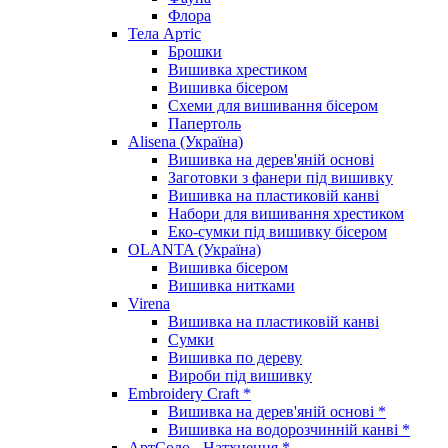
Флора
Тела Артіс
Брошки
Вишивка хрестиком
Вишивка бісером
Схеми для вишивання бісером
Папертоль
Alisena (Україна)
Вишивка на дерев'яній основі
Заготовки з фанери під вишивку
Вишивка на пластиковій канві
Набори для вишивання хрестиком
Еко-сумки під вишивку бісером
OLANTA (Україна)
Вишивка бісером
Вишивка нитками
Virena
Вишивка на пластиковій канві
Сумки
Вишивка по дереву
Вироби під вишивку
Embroidery Craft *
Вишивка на дерев'яній основі *
Вишивка на водорозчинній канві *
АртСоло - Натхнення *