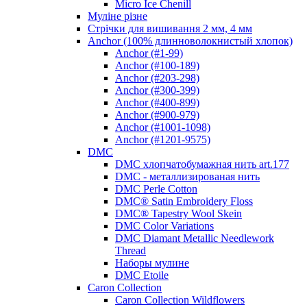
Micro Ice Chenill
Муліне різне
Стрічки для вишивання 2 мм, 4 мм
Anchor (100% длинноволокнистый хлопок)
Anchor (#1-99)
Anchor (#100-189)
Anchor (#203-298)
Anchor (#300-399)
Anchor (#400-899)
Anchor (#900-979)
Anchor (#1001-1098)
Anchor (#1201-9575)
DMC
DMC хлопчатобумажная нить art.177
DMC - металлизированая нить
DMC Perle Cotton
DMC® Satin Embroidery Floss
DMC® Tapestry Wool Skein
DMC Color Variations
DMC Diamant Metallic Needlework
Thread
Наборы мулине
DMC Etoile
Caron Collection
Caron Collection Wildflowers