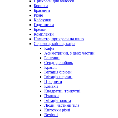
Прикраси для волосся
Брошки
Браслети
Різне
Каблучки
Годинники
Брелки
Комплекти
Намисто, прикраси на шию
Сережки, кліпси, кафи
Кафи
Асиметричні, з двох частин
Бантики
Сердця, любовь
Краплі
Імітація бірюзи
Імітація перлин
Предмети
Комахи
Квадратні, трикутні
Пташки
Імітація золота
Люди, частини тіла
Квіточки різні
Вечірні