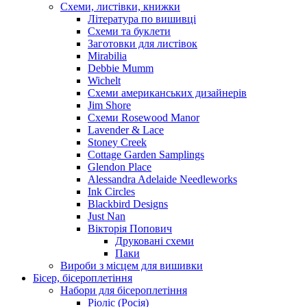
Схеми, листівки, книжки
Література по вишивці
Схеми та буклети
Заготовки для листівок
Mirabilia
Debbie Mumm
Wichelt
Схеми американських дизайнерів
Jim Shore
Cхеми Rosewood Manor
Lavender & Lace
Stoney Creek
Cottage Garden Samplings
Glendon Place
Alessandra Adelaide Needleworks
Ink Circles
Blackbird Designs
Just Nan
Вікторія Попович
Друковані схеми
Паки
Вироби з місцем для вишивки
Бісер, бісероплетіння
Набори для бісероплетіння
Ріоліс (Росія)