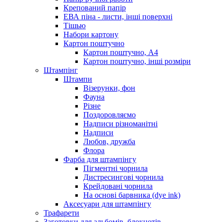
Крепований папір
ЕВА піна - листи, інші поверхні
Тішью
Набори картону
Картон поштучно
Картон поштучно, А4
Картон поштучно, інші розміри
Штампінг
Штампи
Візерунки, фон
Фауна
Різне
Поздоровляємо
Надписи різноманітні
Надписи
Любов, дружба
Флора
Фарба для штампінгу
Пігментні чорнила
Дистресингові чорнила
Крейдовані чорнила
На основі барвника (dye ink)
Аксесуари для штампінгу
Трафарети
Заготовки для альбомів, блокнотів