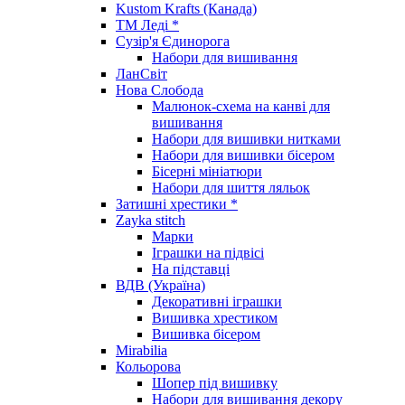
Kustom Krafts (Канада)
ТМ Леді *
Сузір'я Єдинорога
Набори для вишивання
ЛанСвіт
Нова Слобода
Малюнок-схема на канві для
вишивання
Набори для вишивки нитками
Набори для вишивки бісером
Бісерні мініатюри
Набори для шиття ляльок
Затишні хрестики *
Zayka stitch
Марки
Іграшки на підвісі
На підставці
ВДВ (Україна)
Декоративні іграшки
Вишивка хрестиком
Вишивка бісером
Mirabilia
Кольорова
Шопер під вишивку
Набори для вишивання декору