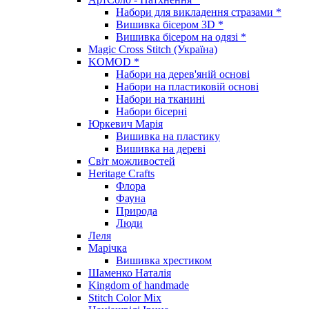
Набори для викладення стразами *
Вишивка бісером 3D *
Вишивка бісером на одязі *
Magic Cross Stitch (Україна)
KOMOD *
Набори на дерев'яній основі
Набори на пластиковій основі
Набори на тканині
Набори бісерні
Юркевич Марія
Вишивка на пластику
Вишивка на дереві
Світ можливостей
Heritage Crafts
Флора
Фауна
Природа
Люди
Леля
Марічка
Вишивка хрестиком
Шаменко Наталія
Kingdom of handmade
Stitch Color Mix