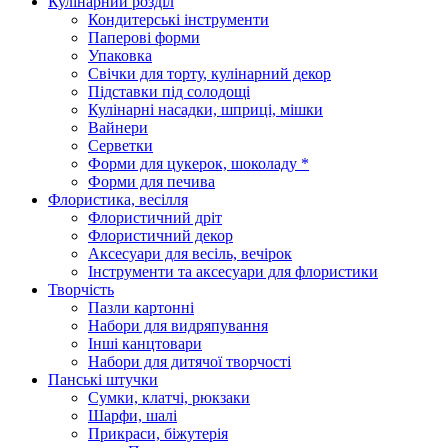
Кулінарний розділ
Кондитерські інструменти
Паперові форми
Упаковка
Свічки для торту, кулінарний декор
Підставки під солодощі
Кулінарні насадки, шприці, мішки
Вайнери
Серветки
Форми для цукерок, шоколаду *
Форми для печива
Флористика, весілля
Флористичний дріт
Флористичний декор
Аксесуари для весіль, вечірок
Інструменти та аксесуари для флористики
Творчість
Пазли картонні
Набори для видряпування
Інші канцтовари
Набори для дитячої творчості
Панські штучки
Сумки, клатчі, рюкзаки
Шарфи, шалі
Прикраси, біжутерія