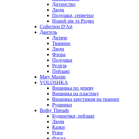
Дитинство
Люди
Подушки, серветки
Новий рік та Різдво
Collection D'Art
Дантель
Дитяче
Тварини
Люди
Флора
Подушки
Релігія
Пейзажі
Mary Maxim
VOLOSHKA
Вишивка по дереву
Вишивка на пластику
Вишивка хрестиком на тканині
Рушники
Bothy Threads
Будиночки, пейзажі
Люди
Казки
Різне
Фауна