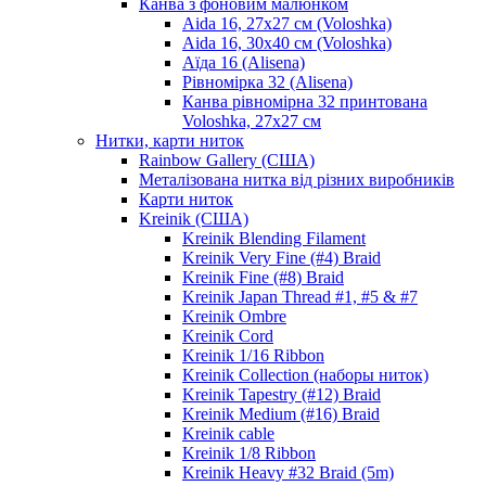
Канва з фоновим малюнком
Aida 16, 27х27 см (Voloshka)
Aida 16, 30х40 см (Voloshka)
Аїда 16 (Alisena)
Рівномірка 32 (Alisena)
Канва рівномірна 32 принтована
Voloshka, 27х27 см
Нитки, карти ниток
Rainbow Gallery (США)
Металізована нитка від різних виробників
Карти ниток
Kreinik (США)
Kreinik Blending Filament
Kreinik Very Fine (#4) Braid
Kreinik Fine (#8) Braid
Kreinik Japan Thread #1, #5 & #7
Kreinik Ombre
Kreinik Cord
Kreinik 1/16 Ribbon
Kreinik Collection (наборы ниток)
Kreinik Tapestry (#12) Braid
Kreinik Medium (#16) Braid
Kreinik cable
Kreinik 1/8 Ribbon
Kreinik Heavy #32 Braid (5m)