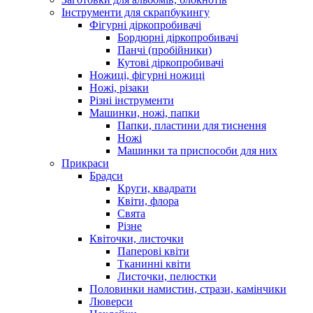
Інструменти для скрапбукингу
Фігурні діркопробивачі
Бордюрні діркопробивачі
Панчі (пробійники)
Кутові діркопробивачі
Ножиці, фігурні ножиці
Ножі, різаки
Різні інструменти
Машинки, ножі, папки
Папки, пластини для тиснення
Ножі
Машинки та приспособи для них
Прикраси
Брадси
Круги, квадрати
Квіти, флора
Свята
Різне
Квіточки, листочки
Паперові квіти
Тканинні квіти
Листочки, пелюстки
Половинки намистин, стрази, камінчики
Люверси