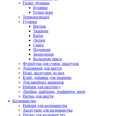
Голки, булавки
Булавки
Голки різні
Термоаплікації
Гудзики
Вінтаж
Тварини
Квіти
Дитячі
Свята
Подорожі
Захоплення
Кольорові мікси
Фурнітура для сумок, шкатулок
Допоміжне для шиття
Ножі, аксесуари до них
Клей, добавки для тканини
Для швейних машинок
Набори для квілтінгу
Лінійки, шаблони, трафарети, мати
Нитки для шиття
Килимарство
Набори для килимарства
Аксесуари для килимарства
Нитки для килимарства