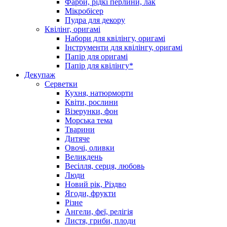
Фарби, рідкі перлини, лак
Мікробісер
Пудра для декору
Квілінг, оригамі
Набори для квілінгу, оригамі
Інструменти для квілінгу, оригамі
Папір для оригамі
Папір для квілінгу*
Декупаж
Серветки
Кухня, натюрморти
Квіти, рослини
Візерунки, фон
Морська тема
Тварини
Дитяче
Овочі, оливки
Великдень
Весілля, серця, любовь
Люди
Новий рік, Різдво
Ягоди, фрукти
Різне
Ангели, феї, релігія
Листя, гриби, плоди